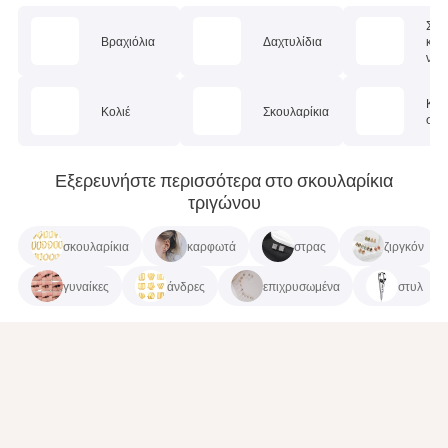
Σετ
Βραχιόλια
Δαχτυλίδια
κοσ
ν
Κοσ
Κολιέ
Σκουλαρίκια
σώμ
Εξερευνήστε περισσότερα στο σκουλαρίκια
τριγώνου
σκουλαρίκια
καρφωτά
στρας
ζιργκόν
γυναίκες
άνδρες
επιχρυσωμένα
στυλ