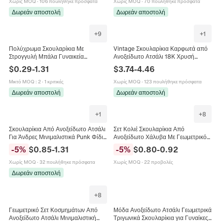
Χωρίς MOQ
·
106 πουλήθηκε πρόσφατα
Χωρίς MOQ
·
70 πουλήθηκε πρόσφατα
Δωρεάν αποστολή
Δωρεάν αποστολή
+
9
+
1
Πολύχρωμα Σκουλαρίκια Με
Vintage Σκουλαρίκια Καρφωτά από
Στρογγυλή Μπάλα Γυναικεία
Ανοξείδωτο Ατσάλι 18K Χρυσή
Μοντέρνα Γεωμετρικά Druzy Καρδιά
Επένδυση Καρδιά Γεωμετρικό Κύμα
$
0.29
-
1.31
$
3.74
-
4.46
Αστέρι Τετράγωνο Τρίγωνο
για Γυναίκες Μόδα Κοσμήματα
Κοσμήματα Με Στρας
Μικτό MOQ
:
2
·
1 κριτικές
Χωρίς MOQ
·
123 πουλήθηκε πρόσφατα
Δωρεάν αποστολή
Δωρεάν αποστολή
+
1
+
8
Σκουλαρίκια Από Ανοξείδωτο Ατσάλι
Σετ Κολιέ Σκουλαρίκια Από
Για Άνδρες Μινιμαλιστικά Punk Φίδι
Ανοξείδωτο Χάλυβα Με Γεωμετρικό
Τρίγωνο Πόκερ Άσσος Φτερό Ήλιος
Σχέδιο Τρίγωνο Μπάσκετ Αετός
-
5
%
$
0.85
-
1.31
-
5
%
$
0.80
-
0.92
Σχέδιο Κοσμήματα
Σκύλος Μόδα Για Γυναίκες
Χωρίς MOQ
·
32 πουλήθηκε πρόσφατα
Χωρίς MOQ
·
22 προβολές
Δωρεάν αποστολή
+
8
Γεωμετρικό Σετ Κοσμημάτων Από
Μόδα Ανοξείδωτο Ατσάλι Γεωμετρικά
Ανοξείδωτο Ατσάλι Μινιμαλιστική
Τριγωνικά Σκουλαρίκια για Γυναίκες