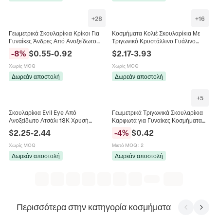
+
28
+
16
Γεωμετρικά Σκουλαρίκια Κρίκοι Για
Κοσμήματα Κολιέ Σκουλαρίκια Με
Γυναίκες Άνδρες Από Ανοξείδωτο
Τριγωνικό Κρυστάλλινο Γυάλινο
Χάλυβα Μινιμαλιστική Καρδιά Αστέρι
Μενταγιόν Ανοξείδωτο Ατσάλι
-
8
%
$
0.55
-
0.92
$
2.17
-
3.93
Τετράγωνο Κοσμήματα
Γεωμετρικό Γυναίκες
Χωρίς MOQ
Χωρίς MOQ
Δωρεάν αποστολή
Δωρεάν αποστολή
+
5
Σκουλαρίκια Evil Eye Από
Γεωμετρικά Τριγωνικά Σκουλαρίκια
Ανοξείδωτο Ατσάλι 18K Χρυσή
Καρφωτά για Γυναίκες Κοσμήματα
Επίστρωση Σμάλτο Nazar
από Κράμα Druzy Λαμπερά
$
2.25
-
2.44
-
4
%
$
0.42
Γεωμετρικά Σχέδια Ήλιος Τρίγωνο
Μινιμαλιστικά Αξεσουάρ Μόδας Με
Μόδα Για Γυναίκες
Καρφίτσα από Ρητίνη
Χωρίς MOQ
Μικτό MOQ
:
2
Δωρεάν αποστολή
Δωρεάν αποστολή
Περισσότερα στην κατηγορία κοσμήματα