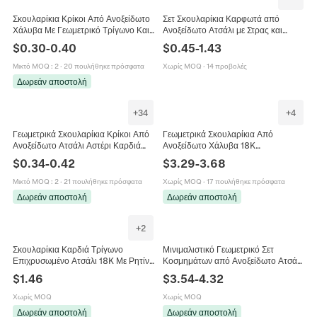
Σκουλαρίκια Κρίκοι Από Ανοξείδωτο
Σετ Σκουλαρίκια Καρφωτά από
Χάλυβα Με Γεωμετρικό Τρίγωνο Και
Ανοξείδωτο Ατσάλι με Στρας και
Κώνο Πανκ Κοσμήματα Για Άνδρες
Τεχνητό Μαργαριτάρι Γεωμετρικά
$
0.30
-
0.40
$
0.45
-
1.43
Και Γυναίκες
Καρδιά Τετράγωνο Γυναικεία
Κοσμήματα
Μικτό MOQ
:
2
·
20 πουλήθηκε πρόσφατα
Χωρίς MOQ
·
14 προβολές
Δωρεάν αποστολή
+
34
+
4
Γεωμετρικά Σκουλαρίκια Κρίκοι Από
Γεωμετρικά Σκουλαρίκια Από
Ανοξείδωτο Ατσάλι Αστέρι Καρδιά
Ανοξείδωτο Χάλυβα 18K
Εξάγωνο Ορθογώνιο Τρίγωνο
Επιχρυσωμένα Τρίγωνο Κύμα
$
0.34
-
0.42
$
3.29
-
3.68
Unisex Κοσμήματα
Μινιμαλιστικά Κοσμήματα Για
Γυναίκες
Μικτό MOQ
:
2
·
21 πουλήθηκε πρόσφατα
Χωρίς MOQ
·
17 πουλήθηκε πρόσφατα
Δωρεάν αποστολή
Δωρεάν αποστολή
+
2
Σκουλαρίκια Καρδιά Τρίγωνο
Μινιμαλιστικό Γεωμετρικό Σετ
Επιχρυσωμένο Ατσάλι 18K Με Ρητίνη
Κοσμημάτων από Ανοξείδωτο Ατσάλι
Ζιργκόν Vintage Γαλλικό INS Style
3D Τρίγωνα Σκουλαρίκια Καρφωτά
$
1.46
$
3.54
-
4.32
Γυναικεία
και Κολιέ Choker για Γυναίκες Χρυσό
Ασημί
Χωρίς MOQ
Χωρίς MOQ
Δωρεάν αποστολή
Δωρεάν αποστολή