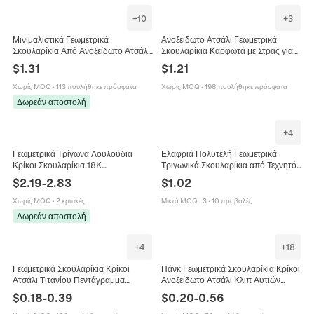
+
10
+
3
Μινιμαλιστικά Γεωμετρικά
Ανοξείδωτο Ατσάλι Γεωμετρικά
Σκουλαρίκια Από Ανοξείδωτο Ατσάλι
Σκουλαρίκια Καρφωτά με Στρας για
Τιτάνιο Κρίκοι Καρδιά Τετράγωνο
Γυναίκες Χρυσό Καρδιά Τρίγωνο
$
1.31
$
1.21
Τρίγωνο Εξάγωνο Unisex
Λουλούδι Στρογγυλό Κοσμήματα
Χωρίς MOQ
·
113 πουλήθηκε πρόσφατα
Χωρίς MOQ
·
198 πουλήθηκε πρόσφατα
Δωρεάν αποστολή
+
4
Γεωμετρικά Τρίγωνα Λουλούδια
Ελαφριά Πολυτελή Γεωμετρικά
Κρίκοι Σκουλαρίκια 18K
Τριγωνικά Σκουλαρίκια από Τεχνητό
Επιχρυσωμένο Κράμα Με Χάλκινο
Κρύσταλλο Για Γυναίκες
$
2.19
-
2.83
$
1.02
Στέλεχος Τεχνητό Τεχνητό
Επιχρυσωμένο Κράμα Κοσμήματα
Μαργαριτάρι Ζιργκόν Vintage Μόδα
από Γυαλί
Χωρίς MOQ
·
2 κριτικές
Μικτό MOQ
:
3
·
10 προβολές
Για Γυναίκες
Δωρεάν αποστολή
+
4
+
18
Γεωμετρικά Σκουλαρίκια Κρίκοι
Πάνκ Γεωμετρικά Σκουλαρίκια Κρίκοι
Ατσάλι Τιτανίου Πεντάγραμμα
Ανοξείδωτο Ατσάλι Κλιπ Αυτιών
Τετράγωνο Τρίγωνο Πανκ
Χωρίς Τρύπα Για Άνδρες Γυναίκες
$
0.18
-
0.39
$
0.20
-
0.56
Κοσμήματα Για Άνδρες Γυναίκες
Τρίγωνο Τετράγωνο Καρδιά Εξάγωνο
Αστέρι