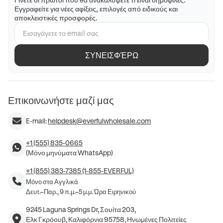
Εγγραφείτε για νέες αφίξεις, επιλογές από ειδικούς και
αποκλειστικές προσφορές.
ΣΥΝΕΙΣΦΈΡΩ
Επικοινωνήστε μαζί μας
E-mail:
helpdesk@everfulwholesale.com
+1 (555) 835-0665
(Μόνο μηνύματα WhatsApp)
+1 (855) 383-7385 (1-855-EVERFUL)
Μόνο στα Αγγλικά
Δευτ.–Παρ., 9 π.μ.–5 μ.μ. Ώρα Ειρηνικού
9245 Laguna Springs Dr, Σουίτα 203,
Ελκ Γκρόουβ, Καλιφόρνια 95758, Ηνωμένες Πολιτείες