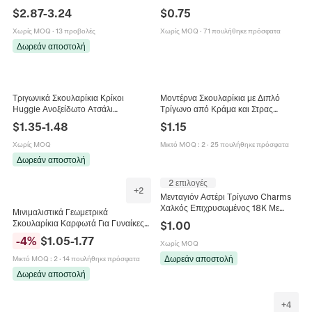
Καρδιά Αστέρι Φεγγάρι Τρίγωνο
18K Επίχρυσα Υπερβολικά Punk
$
2.87
-
3.24
$
0.75
Κύβος Κολιέ Σκουλαρίκια Για
Κοσμήματα Δώρο Σκουλαρίκια
Γυναίκες
Χωρίς MOQ
·
13 προβολές
Χωρίς MOQ
·
71 πουλήθηκε πρόσφατα
Δωρεάν αποστολή
Τριγωνικά Σκουλαρίκια Κρίκοι
Μοντέρνα Σκουλαρίκια με Διπλό
Huggie Ανοξείδωτο Ατσάλι
Τρίγωνο από Κράμα και Στρας
Γεωμετρικό Σχήμα V Γυαλιστερό Στυλ
Μινιμαλιστικά Γεωμετρικά
$
1.35
-
1.48
$
1.15
Πανκ Μινιμαλιστικά Κοσμήματα Για
Κοσμήματα από Ανοξείδωτο Ατσάλι
Άνδρες Γυναίκες
για Γυναίκες
Χωρίς MOQ
Μικτό MOQ
:
2
·
25 πουλήθηκε πρόσφατα
Δωρεάν αποστολή
2 επιλογές
+
2
Μενταγιόν Αστέρι Τρίγωνο Charms
Χαλκός Επιχρυσωμένος 18K Με
Μινιμαλιστικά Γεωμετρικά
Ζιργκόν Για Κατασκευή Κοσμημάτων
Σκουλαρίκια Καρφωτά Για Γυναίκες
$
1.00
DIY Αξεσουάρ
Χάλκινα Επιχρυσωμένα Καρδιά
-
4
%
$
1.05
-
1.77
Χωρίς MOQ
Τρίγωνο Οβάλ Στρογγυλό Ζιργκόν
Δωρεάν αποστολή
Μικτό MOQ
:
2
·
14 πουλήθηκε πρόσφατα
Δωρεάν αποστολή
+
4