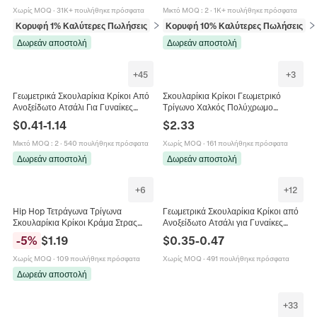
Χωρίς MOQ
·
31K+ πουλήθηκε πρόσφατα
Μικτό MOQ
:
2
·
1K+ πουλήθηκε πρόσφατα
Κορυφή 1% Καλύτερες Πωλήσεις
σε Σκουλαρίκια
Κορυφή 10% Καλύτερες Πωλήσεις
σε
Δωρεάν αποστολή
Δωρεάν αποστολή
+
45
+
3
Γεωμετρικά Σκουλαρίκια Κρίκοι Από
Σκουλαρίκια Κρίκοι Γεωμετρικό
Ανοξείδωτο Ατσάλι Για Γυναίκες
Τρίγωνο Χαλκός Πολύχρωμο
Άνδρες Σχήμα U Εξάγωνο Τρίγωνο
Ζιργκόν Επιχρυσωμένο Πολυτελή
$
0.41
-
1.14
$
2.33
Τετράγωνο Καρδιά Αστέρι
Κοσμήματα Για Γυναίκες
Κοσμήματα
Μικτό MOQ
:
2
·
540 πουλήθηκε πρόσφατα
Χωρίς MOQ
·
161 πουλήθηκε πρόσφατα
Δωρεάν αποστολή
Δωρεάν αποστολή
+
6
+
12
Hip Hop Τετράγωνα Τρίγωνα
Γεωμετρικά Σκουλαρίκια Κρίκοι από
Σκουλαρίκια Κρίκοι Κράμα Στρας
Ανοξείδωτο Ατσάλι για Γυναίκες
Γεωμετρικά Κοσμήματα Μόδας Για
Βίντατζ Χρυσό Ασημί
-
5
%
$
1.19
$
0.35
-
0.47
Άνδρες
Επιμεταλλωμένο Αστέρι Καρδιά
Ρόμβος
Χωρίς MOQ
·
109 πουλήθηκε πρόσφατα
Χωρίς MOQ
·
491 πουλήθηκε πρόσφατα
Δωρεάν αποστολή
+
33