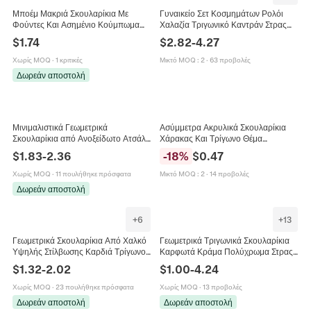
Μποέμ Μακριά Σκουλαρίκια Με
Γυναικείο Σετ Κοσμημάτων Ρολόι
Φούντες Και Ασημένιο Κούμπωμα
Χαλαζία Τριγωνικό Καντράν Στρας
Τρίγωνα Χάντρες Σταγόνα Νερού
Κολιέ Μενταγιόν Σκουλαρίκια
$
1.74
$
2.82
-
4.27
Κράμα Στρας Vintage Στιλ Γυναίκες
Δαχτυλίδι Κομψό
Χωρίς MOQ
·
1 κριτικές
Μικτό MOQ
:
2
·
63 προβολές
Δωρεάν αποστολή
Μινιμαλιστικά Γεωμετρικά
Ασύμμετρα Ακρυλικά Σκουλαρίκια
Σκουλαρίκια από Ανοξείδωτο Ατσάλι
Χάρακας Και Τρίγωνο Θέμα
Σετ 4 Ζευγάρια Καρδιά Στρογγυλά
Μαθηματικά Είδη Γραφείου Σχολείο
$
1.83
-
2.36
-
18
%
$
0.47
Τρίγωνα για Γυναίκες
Κοσμήματα Για Γυναίκες Κορίτσια
Χωρίς MOQ
·
11 πουλήθηκε πρόσφατα
Μικτό MOQ
:
2
·
14 προβολές
Δωρεάν αποστολή
+
6
+
13
Γεωμετρικά Σκουλαρίκια Από Χαλκό
Γεωμετρικά Τριγωνικά Σκουλαρίκια
Υψηλής Στίλβωσης Καρδιά Τρίγωνο
Καρφωτά Κράμα Πολύχρωμα Στρας
Τετράγωνο Λείο Μινιμαλιστικό
Vintage Πολυτελές Στυλ Γυναίκες Με
$
1.32
-
2.02
$
1.00
-
4.24
Κομψό Αξεσουάρ Γυναικών
Ασημένια Βάση
Χωρίς MOQ
·
23 πουλήθηκε πρόσφατα
Χωρίς MOQ
·
13 προβολές
Δωρεάν αποστολή
Δωρεάν αποστολή