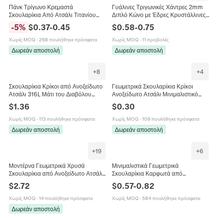
Πάνκ Τρίγωνο Κρεμαστά
Γυάλινες Τριγωνικές Χάντρες 2mm
Σκουλαρίκια Από Ατσάλι Τιτανίου
Διπλό Κώνο με Έδρες Κρυστάλλινες
Κοίλο Σχέδιο Unisex Κοσμήματα Hip
Χύμα Χάντρες για DIY Κατασκευή
-
5
%
$
0.37
-
0.45
$
0.58
-
0.75
Hop Μινιμαλιστικό Στυλ Για Άνδρες
Κοσμημάτων Σκουλαρίκια Βραχιόλι
Και Γυναίκες
Κολιέ Αξεσουάρ
Χωρίς MOQ
·
268 πουλήθηκε πρόσφατα
Χωρίς MOQ
·
11 προβολές
Δωρεάν αποστολή
Δωρεάν αποστολή
+
8
+
4
Σκουλαρίκια Κρίκοι από Ανοξείδωτο
Γεωμετρικά Σκουλαρίκια Κρίκοι
Ατσάλι 316L Μάτι του Διαβόλου
Ανοξείδωτο Ατσάλι Μινιμαλιστικό
Punk Gothic Φεγγάρι Τρίγωνο
Πανκ Χιπ Χοπ Καρδιά Τρίγωνο
$
1.36
$
0.30
Κελτικός Κόμπος για Άνδρες
Αστέρι Εξάγωνο Τετράγωνο
Γυναίκες
Χωρίς MOQ
·
113 πουλήθηκε πρόσφατα
Χωρίς MOQ
·
106 πουλήθηκε πρόσφατα
Δωρεάν αποστολή
Δωρεάν αποστολή
+
19
+
6
Μοντέρνα Γεωμετρικά Χρυσά
Μινιμαλιστικά Γεωμετρικά
Σκουλαρίκια από Ανοξείδωτο Ατσάλι
Σκουλαρίκια Καρφωτά από
316L για Γυναίκες Υφή Λάβας
Ανοξείδωτο Ατσάλι για Γυναίκες
$
2.72
$
0.57
-
0.82
Τρίγωνο Καρδιά Λουλούδι Φύλλο
Τετράγωνο Τρίγωνο Στρογγυλό
Κοσμήματα
Καρδιά Σχήμα Χ Χρυσό Ασημί Ροζ
Χωρίς MOQ
·
14 πουλήθηκε πρόσφατα
Χωρίς MOQ
·
584 πουλήθηκε πρόσφατα
Χρυσό Κόσμημα
Δωρεάν αποστολή