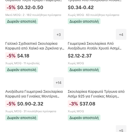
Καρδιά Τρίγωνο Στρογγυλά
Γεωμετρικά Κοσμήματα Για Γυναίκες
-
5
%
$
0.32
-
0.50
$
0.34
-
0.42
Σκουλαρίκια για Γυναίκες Κορίτσια
Άνδρες Πανκ Ροκ Στυλ Αξεσουάρ
Μόδα Κοσμήματα
Μικτό MOQ
:
2
·
182 πουλήθηκε πρόσφατα
Χωρίς MOQ
·
63 πουλήθηκε πρόσφατα
Δωρεάν αποστολή
Δωρεάν αποστολή
+
3
+
4
Γαλλικό Σχεδιαστικό Σκουλαρίκια
Γεωμετρικά Σκουλαρίκια Από
Καρφωτά από Χαλκό και Ζιρκόνια για
Ανοξείδωτο Ατσάλι Χρυσό Ασημί
Γυναίκες Ατομική Τάση Βίντατζ
Μινιμαλιστικό Κοίλο Τετράγωνο
-
5
%
$
4.18
$
2.12
-
2.37
Γεωμετρικό Τρίγωνο Κοσμήματα
Τρίγωνο Αντιαλλεργικά Κοσμήματα
Γυναικεία
Χωρίς MOQ
·
11 προβολές
Χωρίς MOQ
Δωρεάν αποστολή
Δωρεάν αποστολή
+
14
Ανοξείδωτα Γεωμετρικά Σκουλαρίκια
Σκουλαρίκια Καρφωτά Τρίγωνα από
Καρφωτά για Γυναίκες Μοντέρνα
Ασήμι 925 για Γυναίκες Μαύρη
Γυαλιστερά Χρυσά Ασημένια
Στάγδην Κόλλα Γεωμετρική
-
5
%
$
0.90
-
2.32
-
3
%
$
37.08
Επιχρυσωμένα Κοσμήματα
Μινιμαλιστική Σφυρήλατη Υφή
Κοσμήματα Κορεάτικου Στυλ
Χωρίς MOQ
·
31 πουλήθηκε πρόσφατα
Χωρίς MOQ
Δωρεάν αποστολή
Δωρεάν αποστολή
+
5