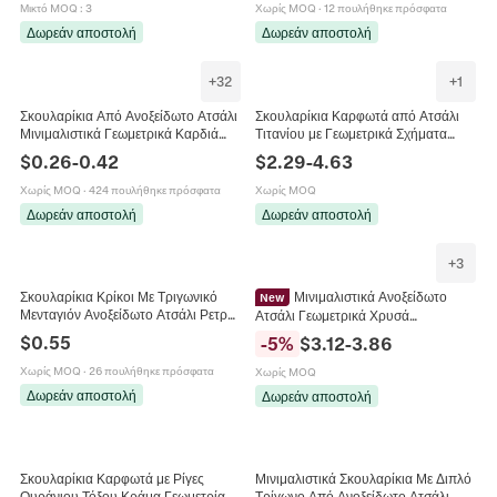
Μικτό MOQ
:
3
Χωρίς MOQ
·
12 πουλήθηκε πρόσφατα
Δωρεάν αποστολή
Δωρεάν αποστολή
+
32
+
1
Σκουλαρίκια Από Ανοξείδωτο Ατσάλι
Σκουλαρίκια Καρφωτά από Ατσάλι
Μινιμαλιστικά Γεωμετρικά Καρδιά
Τιτανίου με Γεωμετρικά Σχήματα
Φεγγάρι Αστέρι Τρίγωνο Πανκ Χιπ
Ουράνιο Τόξο για Άνδρες Γυναίκες
$
0.26
-
0.42
$
2.29
-
4.63
Χοπ Κοσμήματα
Μόδα Hip Hop Streetwear Τρίγωνο
Αστέρι Στρογγυλό Κοσμήματα με
Χωρίς MOQ
·
424 πουλήθηκε πρόσφατα
Χωρίς MOQ
Σμάλτο
Δωρεάν αποστολή
Δωρεάν αποστολή
+
3
Σκουλαρίκια Κρίκοι Με Τριγωνικό
Μινιμαλιστικά Ανοξείδωτο
New
Μενταγιόν Ανοξείδωτο Ατσάλι Ρετρό
Ατσάλι Γεωμετρικά Χρυσά
Πανκ Χιπ Χοπ Στυλ Δρόμου Άνδρες
Σκουλαρίκια Σετ Για Γυναίκες Σχήμα
$
0.55
-
5
%
$
3.12
-
3.86
Γυναίκες
U Τρίγωνο Ηλιακή Ακτίνα Στρας
Σκουλαρίκια Κοσμήματα
Χωρίς MOQ
·
26 πουλήθηκε πρόσφατα
Χωρίς MOQ
Δωρεάν αποστολή
Δωρεάν αποστολή
Σκουλαρίκια Καρφωτά με Ρίγες
Μινιμαλιστικά Σκουλαρίκια Με Διπλό
Ουράνιου Τόξου Κράμα Γεωμετρία
Τρίγωνο Από Ανοξείδωτο Ατσάλι