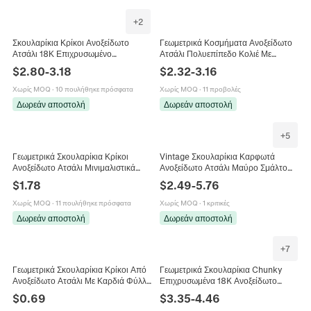
+
2
Σκουλαρίκια Κρίκοι Ανοξείδωτο
Γεωμετρικά Κοσμήματα Ανοξείδωτο
Ατσάλι 18Κ Επιχρυσωμένο
Ατσάλι Πολυεπίπεδο Κολιέ Με
Τετράγωνο Τρίγωνο Ζιργκόν
Τριγωνικά Μενταγιόν V Και
$
2.80
-
3.18
$
2.32
-
3.16
Γυναικεία Κοσμήματα Huggie
Σκουλαρίκια Μινιμαλιστικό Για
Γυναίκες
Χωρίς MOQ
·
10 πουλήθηκε πρόσφατα
Χωρίς MOQ
·
11 προβολές
Δωρεάν αποστολή
Δωρεάν αποστολή
+
5
Γεωμετρικά Σκουλαρίκια Κρίκοι
Vintage Σκουλαρίκια Καρφωτά
Ανοξείδωτο Ατσάλι Μινιμαλιστικά
Ανοξείδωτο Ατσάλι Μαύρο Σμάλτο
Μικρά Χρυσό Ασημί Αστέρι Τρίγωνο
Γεωμετρικό Τετράγωνο Τρίγωνο
$
1.78
$
2.49
-
5.76
Κοσμήματα Γυναικεία
Αδιάβροχο Υποαλλεργικό Ρετρό
Χωρίς MOQ
·
11 πουλήθηκε πρόσφατα
Χωρίς MOQ
·
1 κριτικές
Δωρεάν αποστολή
Δωρεάν αποστολή
+
7
Γεωμετρικά Σκουλαρίκια Κρίκοι Από
Γεωμετρικά Σκουλαρίκια Chunky
Ανοξείδωτο Ατσάλι Με Καρδιά Φύλλο
Επιχρυσωμένα 18K Ανοξείδωτο
Φτερό Τρίγωνο Vintage Hip Hop
Ατσάλι 316L Κοίλο Τρίγωνο Κοχύλι
$
0.69
$
3.35
-
4.46
Κοσμήματα
Καρδιά Κοσμήματα Γυναικεία