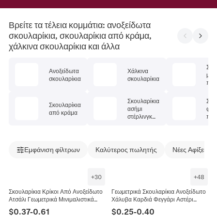
Βρείτε τα τέλεια κομμάτια: ανοξείδωτα
σκουλαρίκια, σκουλαρίκια από κράμα,
χάλκινα σκουλαρίκια και άλλα
Σκο
Ανοξείδωτα
Χάλκινα
με
σκουλαρίκια
σκουλαρίκια
πολ
λίθ
Σκουλαρίκια
Σκο
Σκουλαρίκια
ασήμι
φυσ
από κράμα
στέρλινγκ
πέτ
925
Εμφάνιση φίλτρων
Καλύτερος πωλητής
Νέες Αφίξεις
+
30
+
48
Σκουλαρίκια Κρίκοι Από Ανοξείδωτο
Γεωμετρικά Σκουλαρίκια Ανοξείδωτο
Ατσάλι Γεωμετρικά Μινιμαλιστικά
Χάλυβα Καρδιά Φεγγάρι Αστέρι
Αστέρι Καρδιά Τρίγωνο Μόδα
Τρίγωνο Άπειρο Πανκ Για Γυναίκες
$
0.37
-
0.61
$
0.25
-
0.40
Κοσμήματα