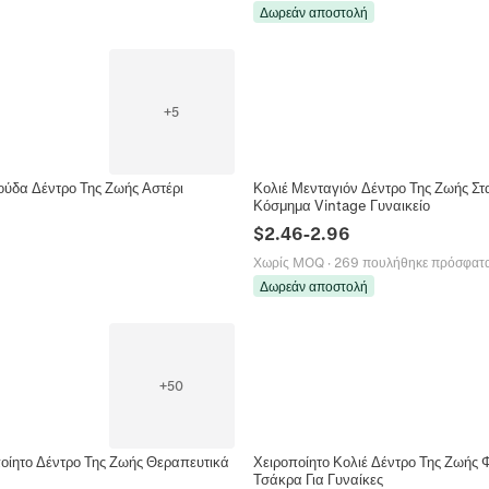
Δωρεάν αποστολή
+
5
ούδα Δέντρο Της Ζωής Αστέρι
Κολιέ Μενταγιόν Δέντρο Της Ζωής Στ
Κόσμημα Vintage Γυναικείο
$
2.46
-
2.96
Χωρίς MOQ
·
269 πουλήθηκε πρόσφατ
Δωρεάν αποστολή
+
50
οίητο Δέντρο Της Ζωής Θεραπευτικά
Χειροποίητο Κολιέ Δέντρο Της Ζωής
Τσάκρα Για Γυναίκες