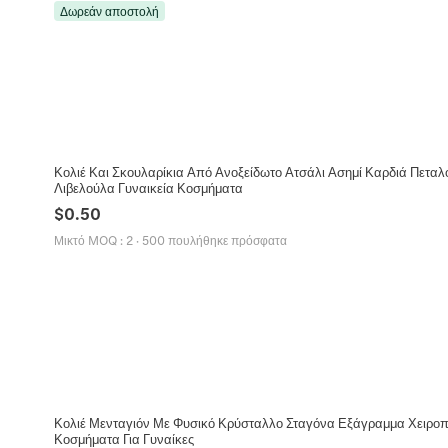
Δωρεάν αποστολή
Κολιέ Και Σκουλαρίκια Από Ανοξείδωτο Ατσάλι Ασημί Καρδιά Πεταλ
Λιβελούλα Γυναικεία Κοσμήματα
$
0.50
Μικτό MOQ
:
2
·
500 πουλήθηκε πρόσφατα
Κολιέ Μενταγιόν Με Φυσικό Κρύσταλλο Σταγόνα Εξάγραμμα Χειροπ
Κοσμήματα Για Γυναίκες