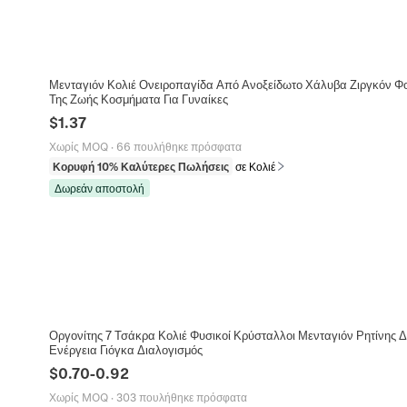
Μενταγιόν Κολιέ Ονειροπαγίδα Από Ανοξείδωτο Χάλυβα Ζιργκόν Φ
Της Ζωής Κοσμήματα Για Γυναίκες
$
1.37
Χωρίς MOQ
·
66 πουλήθηκε πρόσφατα
Κορυφή 10% Καλύτερες Πωλήσεις
σε Κολιέ
Δωρεάν αποστολή
Οργονίτης 7 Τσάκρα Κολιέ Φυσικοί Κρύσταλλοι Μενταγιόν Ρητίνης 
Ενέργεια Γιόγκα Διαλογισμός
$
0.70
-
0.92
Χωρίς MOQ
·
303 πουλήθηκε πρόσφατα