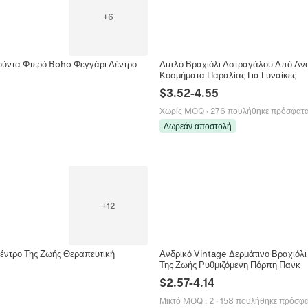
+
6
ούντα Φτερό Boho Φεγγάρι Δέντρο
Διπλό Βραχιόλι Αστραγάλου Από Ανο
Κοσμήματα Παραλίας Για Γυναίκες
$
3.52
-
4.55
Χωρίς MOQ
·
276 πουλήθηκε πρόσφατ
Δωρεάν αποστολή
+
12
Δέντρο Της Ζωής Θεραπευτική
Ανδρικό Vintage Δερμάτινο Βραχιόλ
Της Ζωής Ρυθμιζόμενη Πόρπη Πανκ
$
2.57
-
4.14
Μικτό MOQ
:
2
·
158 πουλήθηκε πρόσφ