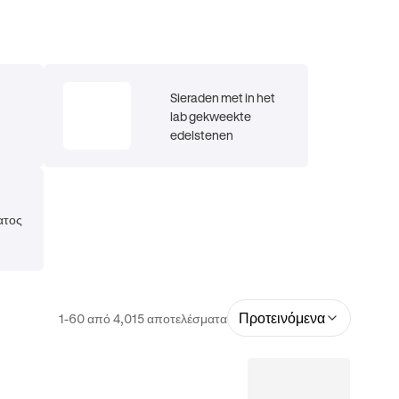
Sieraden met in het
lab gekweekte
edelstenen
ατος
Προτεινόμενα
1-60 από 4,015 αποτελέσματα