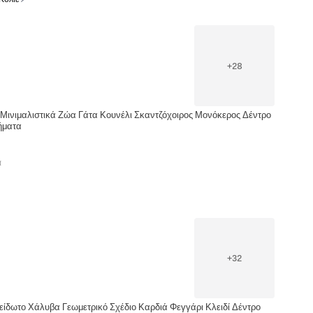
+
28
 Μινιμαλιστικά Ζώα Γάτα Κουνέλι Σκαντζόχοιρος Μονόκερος Δέντρο
ήματα
α
+
32
είδωτο Χάλυβα Γεωμετρικό Σχέδιο Καρδιά Φεγγάρι Κλειδί Δέντρο