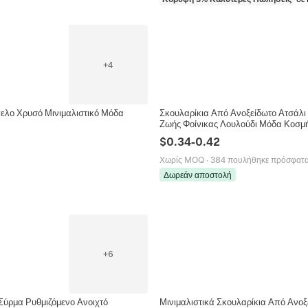
+
4
γελο Χρυσό Μινιμαλιστικό Μόδα
Σκουλαρίκια Από Ανοξείδωτο Ατσάλι
Ζωής Φοίνικας Λουλούδι Μόδα Κοσμ
$
0.34
-
0.42
Χωρίς MOQ
·
384 πουλήθηκε πρόσφατ
Δωρεάν αποστολή
+
6
Σύρμα Ρυθμιζόμενο Ανοιχτό
Μινιμαλιστικά Σκουλαρίκια Από Ανοξ