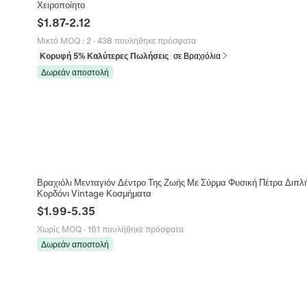
Χειροποίητο
$
1.87
-
2.12
Μικτό MOQ
:
2
·
438 πουλήθηκε πρόσφατα
Κορυφή 5% Καλύτερες Πωλήσεις
σε Βραχιόλια
Δωρεάν αποστολή
Βραχιόλι Μενταγιόν Δέντρο Της Ζωής Με Σύρμα Φυσική Πέτρα Διπλή
Κορδόνι Vintage Κοσμήματα
$
1.99
-
5.35
Χωρίς MOQ
·
161 πουλήθηκε πρόσφατα
Δωρεάν αποστολή