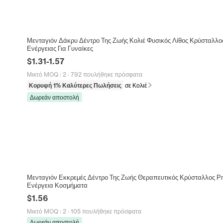
Μενταγιόν Δάκρυ Δέντρο Της Ζωής Κολιέ Φυσικός Λίθος Κρύσταλλο
Ενέργειας Για Γυναίκες
$
1.31
-
1.57
Μικτό MOQ
:
2
·
792 πουλήθηκε πρόσφατα
Κορυφή 1% Καλύτερες Πωλήσεις
σε Κολιέ
Δωρεάν αποστολή
Μενταγιόν Εκκρεμές Δέντρο Της Ζωής Θεραπευτικός Κρύσταλλος Ρ
Ενέργεια Κοσμήματα
$
1.56
Μικτό MOQ
:
2
·
105 πουλήθηκε πρόσφατα
Δωρεάν αποστολή