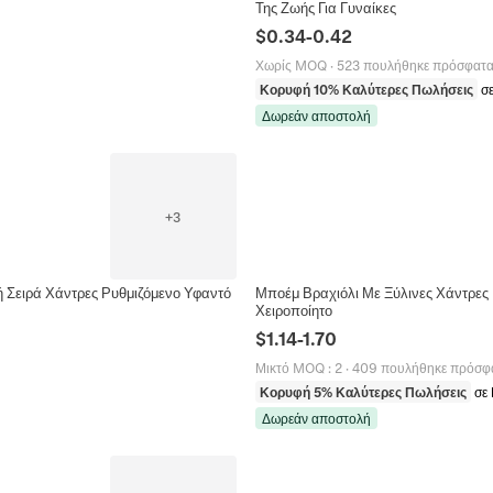
Της Ζωής Για Γυναίκες
$
0.34
-
0.42
Χωρίς MOQ
·
523 πουλήθηκε πρόσφατ
Κορυφή 10% Καλύτερες Πωλήσεις
σ
Δωρεάν αποστολή
+
3
 Σειρά Χάντρες Ρυθμιζόμενο Υφαντό
Μποέμ Βραχιόλι Με Ξύλινες Χάντρες
Χειροποίητο
$
1.14
-
1.70
Μικτό MOQ
:
2
·
409 πουλήθηκε πρόσφ
Κορυφή 5% Καλύτερες Πωλήσεις
σε
Δωρεάν αποστολή