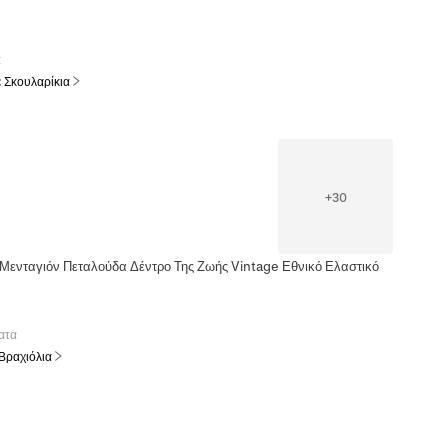
α
ε Σκουλαρίκια
+
30
 Μενταγιόν Πεταλούδα Δέντρο Της Ζωής Vintage Εθνικό Ελαστικό
ατα
 Βραχιόλια