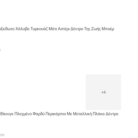
ξείδωτο Χάλυβα Τυρκουάζ Μάτι Αστέρι Δέντρο Της Ζωής Μποέμ
α
+
4
ι Βίκινγκ Πλεγμένο Φαρδύ Περικάρπιο Με Μεταλλική Πλάκα Δέντρο
ατα