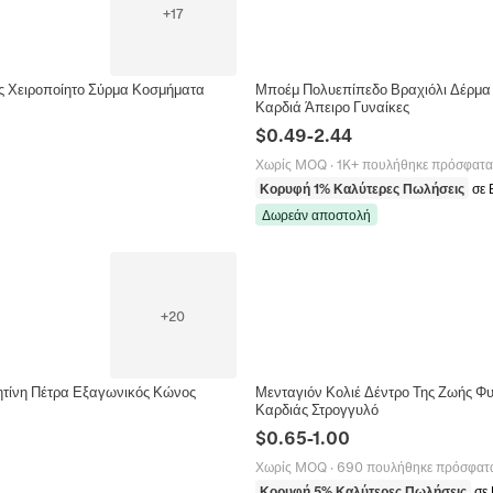
+
17
ς Χειροποίητο Σύρμα Κοσμήματα
Μποέμ Πολυεπίπεδο Βραχιόλι Δέρμα
Καρδιά Άπειρο Γυναίκες
$
0.49
-
2.44
Χωρίς MOQ
·
1K+ πουλήθηκε πρόσφατα
Κορυφή 1% Καλύτερες Πωλήσεις
σε 
Δωρεάν αποστολή
+
20
ητίνη Πέτρα Εξαγωνικός Κώνος
Μενταγιόν Κολιέ Δέντρο Της Ζωής Φ
Καρδιάς Στρογγυλό
$
0.65
-
1.00
Χωρίς MOQ
·
690 πουλήθηκε πρόσφατ
Κορυφή 5% Καλύτερες Πωλήσεις
σε 