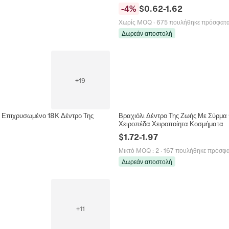
-
4
%
$
0.62
-
1.62
Χωρίς MOQ
·
675 πουλήθηκε πρόσφατ
Δωρεάν αποστολή
+
19
ε Επιχρυσωμένο 18K Δέντρο Της
Βραχιόλι Δέντρο Της Ζωής Με Σύρμα 
Χειροπέδα Χειροποίητα Κοσμήματα
$
1.72
-
1.97
Μικτό MOQ
:
2
·
167 πουλήθηκε πρόσφ
Δωρεάν αποστολή
+
11