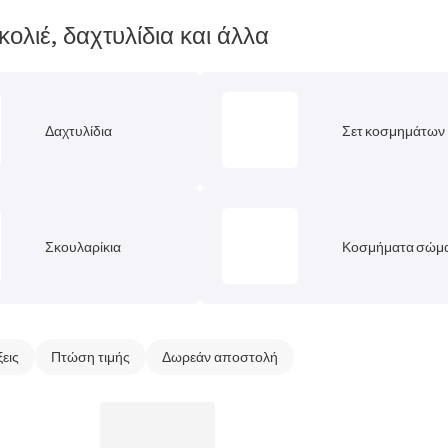
κολιέ, δαχτυλίδια και άλλα
Δαχτυλίδια
Σετ κοσμημάτων
Σκουλαρίκια
Κοσμήματα σώμ
ξεις
Πτώση τιμής
Δωρεάν αποστολή