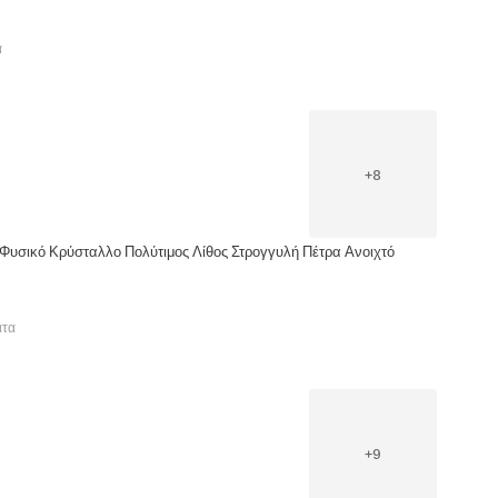
α
+
8
Φυσικό Κρύσταλλο Πολύτιμος Λίθος Στρογγυλή Πέτρα Ανοιχτό
ατα
+
9