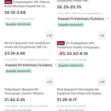
Ανοξείδωτο Ατσάλι 14K
Επιχρυσωμένο 14k Χάλκινο
New
Επιχρυσωμένο Hip Hop Κοσμήματα
Κολιέ Μενταγιόν Καρδιά Με 12
$
6.29
-
20.70
Ανδρικά Με Κούμπωμα Ζιργκόν
Χρώματα DIY Πέτρα Γέννησης
$
0.10
-
3.68
Χωρίς MOQ
·
80% επαναπαραγγέλθηκε
Κρύσταλλο Για Γυναίκες Κοσμήματα
Κορυφή 1% Καλύτερες Πωλήσεις
σε 
Χωρίς MOQ
·
14 προβολές
Δωρεάν αποστολή
Δωρεάν αποστολή
+
39
+
16
Βίντατζ Δαχτυλίδι Από Ανοξείδωτο
Σετ Κοσμημάτων από
New
Ατσάλι Με Επιχρύσωση 18K Για
Ανοξείδωτο Ατσάλι Πολύχρωμη
Γυναίκες Καρδιά Λουλούδι Σμάλτο
Ρητίνη Καρδιά Ζιργκόν Χρυσό Ασημί
$
3.74
-
4.46
-
5
%
$
5.92
-
8.16
Φυσική Πέτρα Ζιρκόνια
Επιχρυσωμένο Πολυεπίπεδο Κολιέ
Και Βραχιόλι Γυναικεία Μόδα
Χωρίς MOQ
·
1K+ πουλήθηκε πρόσφατα
Χωρίς MOQ
·
23 προβολές
Κορυφή 3% Καλύτερες Πωλήσεις
σε Δαχτυλίδια
Δωρεάν αποστολή
Δωρεάν αποστολή
+
23
+
49
Ρυθμιζόμενο Βραχιόλι Με
Μωβ Κρεμαστά Σκουλαρίκια Με
Πολύχρωμο Ζιργκόν Χάλκινο
Καρφίτσα Από Ασήμι 925 Κράμα
Γεωμετρικό Σχέδιο Κομψά
Στρας Πολυτελή Vintage Φιόγκος
$
1.44
-
4.45
$
1.26
-
8.17
Κοσμήματα Μόδας Για Γυναίκες
Φούντα Για Γυναίκες
Χωρίς MOQ
·
39 πουλήθηκε πρόσφατα
Χωρίς MOQ
·
33 προβολές