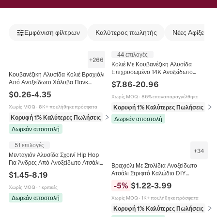
Εμφάνιση φίλτρων
Καλύτερος πωλητής
Νέες Αφίξεις
44 επιλογές
+
266
Κολιέ Με Κουβανέζικη Αλυσίδα
Επιχρυσωμένο 14K Ανοξείδωτο
Κουβανέζικη Αλυσίδα Κολιέ Βραχιόλι
Ατσάλι Γυαλισμένο Λείο Κούμπωμα
Από Ανοξείδωτο Χάλυβα Πανκ
$
7.86
-
20.96
Hip Hop Streetwear Κοσμήματα Για
Ανθεκτικά Επίπεδα Κοσμήματα Για
$
0.26
-
4.35
Άνδρες
Χωρίς MOQ
·
86% επαναπαραγγέλθηκε
Άνδρες Γυναίκες
Κορυφή 1% Καλύτερες Πωλήσεις
σε 
Χωρίς MOQ
·
8K+ πουλήθηκε πρόσφατα
Κορυφή 1% Καλύτερες Πωλήσεις
σε Κολιέ
Δωρεάν αποστολή
Δωρεάν αποστολή
51 επιλογές
+
34
Μενταγιόν Αλυσίδα Σχοινί Hip Hop
Για Άνδρες Από Ανοξείδωτο Ατσάλι
Βραχιόλι Με Στολίδια Ανοξείδωτο
Κοσμήματα Punk Trendy Χρυσό
Ατσάλι Στριφτό Καλώδιο DIY
$
1.45
-
8.19
Ασημί Μαύρο
Χειροποίητο Σμάλτο Στρας Καρδιά
-
5
%
$
1.22
-
3.99
Χωρίς MOQ
·
1 κριτικές
Αστέρι Φεγγάρι Μενταγιόν
Κοσμήματα
Δωρεάν αποστολή
Χωρίς MOQ
·
1K+ πουλήθηκε πρόσφατα
Κορυφή 1% Καλύτερες Πωλήσεις
σε 