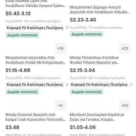
Κολιέ Αλυσίδα Σχοινί Από
Ανοξείδωτο Χάλυβα Στριφτοί Κρίκοι
Μινιμαλιστικό Δίχρωμο Ανοιχτό
Hip Hop Μοντέρνα Κοσμήματα
Δαχτυλίδι Από Ανοξείδωτο Χάλυβα
$
0.42
-
3.12
Αξεσουάρ Άνδρες Γυναίκες
Για Γυναίκες Γεωμετρικό Χρυσό
$
2.23
-
3.40
Κούμπωμα
Χωρίς MOQ
·
2K+ πουλήθηκε πρόσφατα
Ασημί Μπάλα Ρυθμιζόμενο
Κορυφή 1% Καλύτερες Πωλήσεις
σε Κολιέ
Χωρίς MOQ
·
17 πουλήθηκε πρόσφατα
Δωρεάν αποστολή
Δωρεάν αποστολή
+
35
+
23
Μινιμαλιστικά Δαχτυλίδια Από
Μποέμ Πολλαπλών Επιπέδων
Ανοξείδωτο Ατσάλι Με Επιχρύσωση
Φυσικό Πέτρινο Βραχιόλι για
18K Για Γυναίκες Αδιάβροχα
Γυναίκες Βίντατζ Εθνικό Τυρκουάζ
$
1.16
-
4.88
$
2.15
-
3.04
Γεωμετρικά Σχέδια Με Καρδιά Και
Μάτι Τίγρης Μεταλλικές Χάντρες
Κύμα
Κοσμήματα Δώρο
Χωρίς MOQ
·
654 πουλήθηκε πρόσφατα
Χωρίς MOQ
·
2K+ πουλήθηκε πρόσφατα
Κορυφή 1% Καλύτερες Πωλήσεις
σε Δαχτυλίδια
Κορυφή 1% Καλύτερες Πωλήσεις
σε 
Δωρεάν αποστολή
Δωρεάν αποστολή
+
6
+
62
Μποέμ Ελαστικό Βραχιόλι από
Μοντέρνα Σκουλαρίκια Καρδιά με
Κράμα Γυαλί Κρύσταλλο Πολυτελές
Στρας για Γυναίκες Κομψά
Πολύχρωμο Στρας Γεωμετρικό
Σκουλαρίκια με Φούντα με
$
3.48
$
1.05
-
4.06
Τετράγωνο Κόσμημα για Γυναίκες
Ανοξείδωτο Ατσάλι Καρφίτσα
Κοσμήματα Αγίου Βαλεντίνου
Μικτό MOQ
:
2
·
10 πουλήθηκε πρόσφατα
Χωρίς MOQ
·
374 πουλήθηκε πρόσφατα