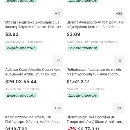
Δωρεάν αποστολή
Δωρεάν αποστολή
+
14
+
38
Μποέμ Γεωμετρικά Σκουλαρίκια με
Βίντατζ Ανοξείδωτο Ατσάλι Δαχτυλίδι
Φυσική Πέτρα για Γυναίκες Πολυτελή
Νύχι Δράκου Μάτι του Διαβόλου
Χάλκινα Επιχρυσωμένα Ασημένια
Γοτθικό Πανκ Νύχι Αετού Ανοιχτό
$
3.93
$
3.09
Ορθογώνια Έθνικ Κοσμήματα
Δαχτυλίδι για Άνδρες Γυναίκες
Κοσμήματα Δώρο
Μικτό MOQ
:
2
·
18 προβολές
Χωρίς MOQ
·
10 πουλήθηκε πρόσφατα
Δωρεάν αποστολή
Δωρεάν αποστολή
+
19
+
9
Ανδρικό Κολιέ Αλυσίδα Cuban Από
Ρυθμιζόμενο Γεωμετρικό Δαχτυλίδι
Ανοξείδωτο Ατσάλι Στυλ Hip Hop
Με Επιχρύσωση 18K Ανοξείδωτο
Rap Με Γυαλιστερό Και Ματ
Ατσάλι 316L Ζιργκόν Vintage
$
26.03
-
55.44
$
1.52
-
3.17
Φινίρισμα Κοσμήματα
Κόσμημα Για Γυναίκες
Χωρίς MOQ
·
16 προβολές
Μικτό MOQ
:
3
·
25 προβολές
Δωρεάν αποστολή
Δωρεάν αποστολή
+
32
+
20
Κολιέ Μπαρόκ Με Πέρλες Και
Βίντατζ Δαχτυλίδι Σφραγίδα με
Πολύχρωμες Χάντρες Από Κράμα
Σταυρό από Ανοξείδωτο Ατσάλι για
Αλυσίδα Κλείδας Κομψό Κόσμημα
Άνδρες Πάνκ Υφή Βράχου με Στρας
$
1.18
-
7.20
-
7
%
$
2.77
-
3.11