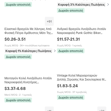
Δωρεάν αποστολή
Κορυφή 3% Καλύτερες Πωλήσεις
σε 
Δωρεάν αποστολή
+
91
Ελαστικό Βραχιόλι Με Χάντρες Από
Ανδρικό Βραχιόλι Ανοξείδωτο Ατσάλι
Φυσική Πέτρα Αμέθυστος Μάτι Της
Νεκροκεφαλή Punk Gothic Biker
Τίγρης Αχάτης Κόσμημα Θεραπείας
Βαριά Αλυσίδα Κοσμήματα Για
$
0.26
-
3.51
$
11.57
-
21.31
Γυναίκες Άνδρες Κρύσταλλο
Άνδρες
Χωρίς MOQ
·
3K+ πουλήθηκε πρόσφατα
Χωρίς MOQ
·
1 κριτικές
Κορυφή 1% Καλύτερες Πωλήσεις
σε Βραχιόλια
Δωρεάν αποστολή
Δωρεάν αποστολή
Vintage Κολιέ Μαργαριταριών
Μενταγιόν Κολιέ Ανοξείδωτο Ατσάλι
Διπλής Στρώσης Και Σκουλαρίκια Με
Νεκροκεφαλή Κινητήρας
Στρας Και Ασημένιο Κούμπωμα
$
1.83
-
5.24
Μοτοσικλέτας Biker Punk Gothic
Ρετρό Αξεσουάρ
$
3.37
-
4.68
Κοσμήματα Vintage
Χωρίς MOQ
·
37 προβολές
Μικτό MOQ
:
2
·
1 κριτικές
Δωρεάν αποστολή
Δωρεάν αποστολή
+
11
+
24