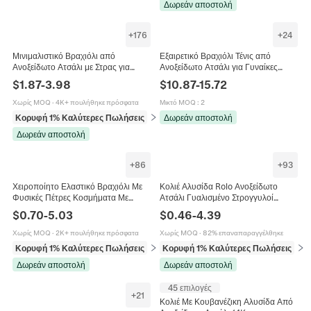
Δωρεάν αποστολή
+
176
+
24
Μινιμαλιστικό Βραχιόλι από
Εξαιρετικό Βραχιόλι Τένις από
Ανοξείδωτο Ατσάλι με Στρας για
Ανοξείδωτο Ατσάλι για Γυναίκες
Γυναίκες Χρυσό Ροζ Χρυσό Ασημί
Άνδρες Ένθετο Ζιρκόνιο Χρυσό
$
1.87
-
3.98
$
10.87
-
15.72
Επίχρυσο Τριφύλλι Καρδιά
Ασημί Επιμεταλλωμένο Κλασικό
Κόσμημα Δώρο
Χωρίς MOQ
·
4K+ πουλήθηκε πρόσφατα
Μικτό MOQ
:
2
Κορυφή 1% Καλύτερες Πωλήσεις
σε Βραχιόλια
Δωρεάν αποστολή
Δωρεάν αποστολή
+
86
+
93
Χειροποίητο Ελαστικό Βραχιόλι Με
Κολιέ Αλυσίδα Rolo Ανοξείδωτο
Φυσικές Πέτρες Κοσμήματα Με
Ατσάλι Γυαλισμένο Στρογγυλοί
Κρυστάλλους Για Γυναίκες Άνδρες
Κρίκοι 18K Επιχρυσωμένο Unisex
$
0.70
-
5.03
$
0.46
-
4.39
Ποικιλία Χρωμάτων
Κοσμήματα Μόδας Στυλ Hip Hop
Χωρίς MOQ
·
2K+ πουλήθηκε πρόσφατα
Χωρίς MOQ
·
82% επαναπαραγγέλθηκε
Κορυφή 1% Καλύτερες Πωλήσεις
σε Βραχιόλια
Κορυφή 1% Καλύτερες Πωλήσεις
σε 
Δωρεάν αποστολή
Δωρεάν αποστολή
45 επιλογές
+
21
Κολιέ Με Κουβανέζικη Αλυσίδα Από