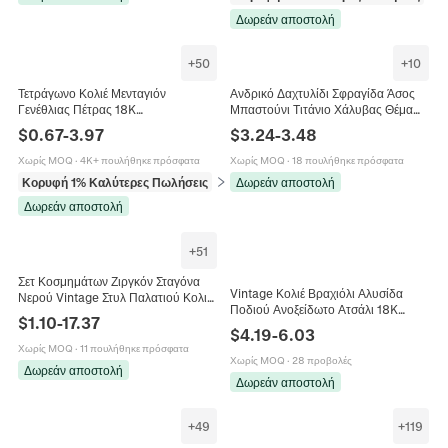
Δωρεάν αποστολή
+
50
+
10
Τετράγωνο Κολιέ Μενταγιόν
Ανδρικό Δαχτυλίδι Σφραγίδα Άσος
Γενέθλιας Πέτρας 18K
Μπαστούνι Τιτάνιο Χάλυβας Θέμα
Επιχρυσωμένο Ανοξείδωτο Ατσάλι
Πόκερ Hip Hop Street Style
$
0.67
-
3.97
$
3.24
-
3.48
Ζιργκόν DIY Κοσμήματα Αξεσουάρ
Κοσμήματα Για Αγόρια Δώρα
Γυναικεία
Χωρίς MOQ
·
4K+ πουλήθηκε πρόσφατα
Χωρίς MOQ
·
18 πουλήθηκε πρόσφατα
Κορυφή 1% Καλύτερες Πωλήσεις
σε Κρεμαστά (pendants)
Δωρεάν αποστολή
Δωρεάν αποστολή
+
51
Σετ Κοσμημάτων Ζιργκόν Σταγόνα
Vintage Κολιέ Βραχιόλι Αλυσίδα
Νερού Vintage Στυλ Παλατιού Κολιέ
Ποδιού Ανοξείδωτο Ατσάλι 18K
Μενταγιόν Και Σκουλαρίκια Με
$
1.10
-
17.37
Επιχρυσωμένο Ζιργκόν
Ασημένιο Κούμπωμα Κράμα Χαλκού
$
4.19
-
6.03
Μινιμαλιστικά Κοσμήματα Γυναίκες
Χωρίς MOQ
·
11 πουλήθηκε πρόσφατα
Χωρίς MOQ
·
28 προβολές
Δωρεάν αποστολή
Δωρεάν αποστολή
+
49
+
119