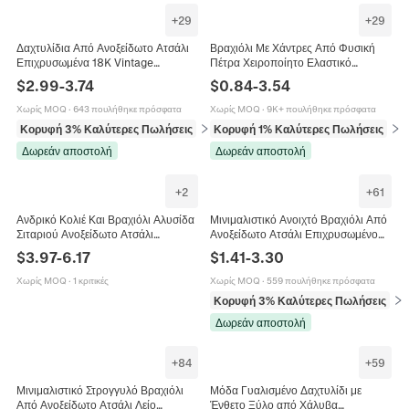
+
29
+
29
Δαχτυλίδια Από Ανοξείδωτο Ατσάλι
Βραχιόλι Με Χάντρες Από Φυσική
Επιχρυσωμένα 18K Vintage
Πέτρα Χειροποίητο Ελαστικό
Κρουασάν Με Ζιργκόν Καρδιά
Ενέργεια Θεραπείας Διαλογισμός
$
2.99
-
3.74
$
0.84
-
3.54
Σφυρήλατα Γεωμετρικά Κοσμήματα
Κοσμήματα Για Άνδρες Γυναίκες
Για Γυναίκες
Χωρίς MOQ
·
643 πουλήθηκε πρόσφατα
Χωρίς MOQ
·
9K+ πουλήθηκε πρόσφατα
Κορυφή 3% Καλύτερες Πωλήσεις
σε Δαχτυλίδια
Κορυφή 1% Καλύτερες Πωλήσεις
σε 
Δωρεάν αποστολή
Δωρεάν αποστολή
+
2
+
61
Ανδρικό Κολιέ Και Βραχιόλι Αλυσίδα
Μινιμαλιστικό Ανοιχτό Βραχιόλι Από
Σιταριού Ανοξείδωτο Ατσάλι
Ανοξείδωτο Ατσάλι Επιχρυσωμένο
Πλεγμένο Hip Hop Punk Gothic
Γεωμετρικό Καρδιά Λουλούδι
$
3.97
-
6.17
$
1.41
-
3.30
Κοσμήματα
Ρυθμιζόμενο Για Γυναίκες
Χωρίς MOQ
·
1 κριτικές
Χωρίς MOQ
·
559 πουλήθηκε πρόσφατα
Κορυφή 3% Καλύτερες Πωλήσεις
σε 
Δωρεάν αποστολή
+
84
+
59
Μινιμαλιστικό Στρογγυλό Βραχιόλι
Μόδα Γυαλισμένο Δαχτυλίδι με
Από Ανοξείδωτο Ατσάλι Λείο
Ένθετο Ξύλο από Χάλυβα