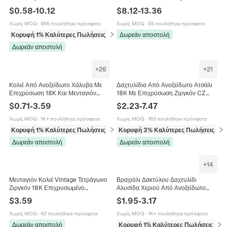
Κοσμήματα Για Γυναίκες Αξεσουάρ
Βολφραμίου για Άνδρες Γυναίκες
$
0.58
-
10.12
$
8.12
-
13.36
Μόδας
Vintage Νερά Ξύλου Γεωμετρικό
Βέρα Κοσμήματα
Χωρίς MOQ
·
956 πουλήθηκε πρόσφατα
Χωρίς MOQ
·
35 πουλήθηκε πρόσφατα
Κορυφή 1% Καλύτερες Πωλήσεις
σε Βραχιόλια
Δωρεάν αποστολή
Δωρεάν αποστολή
+
26
+
21
Κολιέ Από Ανοξείδωτο Χάλυβα Με
Δαχτυλίδια Από Ανοξείδωτο Ατσάλι
Επιχρύσωση 18Κ Και Μενταγιόν
18K Με Επιχρύσωση Ζιργκόν CZ
Ζιργκόν Μόδα Κοσμήματα Για
Αδιάβροχα Υποαλλεργικά Γαλλικά
$
0.71
-
3.59
$
2.23
-
7.47
Γυναίκες Κομψή Αισθητική
Vintage Μινιμαλιστικά Κοσμήματα
Χωρίς MOQ
·
1K+ πουλήθηκε πρόσφατα
Χωρίς MOQ
·
163 πουλήθηκε πρόσφατα
Κορυφή 1% Καλύτερες Πωλήσεις
σε Κολιέ
Κορυφή 3% Καλύτερες Πωλήσεις
σε 
Δωρεάν αποστολή
Δωρεάν αποστολή
+
14
Μενταγιόν Κολιέ Vintage Τετράγωνο
Βραχιόλι Δακτύλου Δαχτυλίδι
Ζιργκόν 18K Επιχρυσωμένο
Αλυσίδα Χεριού Από Ανοξείδωτο
Ανοξείδωτο Ατσάλι Αλυσίδα Φίδι
Χάλυβα Χρυσό Με Ζιργκόν Boho
$
3.59
$
1.95
-
3.17
Κομψό Κόσμημα Για Γυναίκες
Γεωμετρικό Καρδιά Κοσμήματα
Γυναικεία
Χωρίς MOQ
·
42 πουλήθηκε πρόσφατα
Χωρίς MOQ
·
1K+ πουλήθηκε πρόσφατα
Δωρεάν αποστολή
Κορυφή 1% Καλύτερες Πωλήσεις
σε 