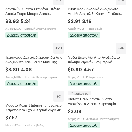
Δαχτυλίδι Σμάλτο Σκακιέρα Τιτάνιο
Punk Rock Ανδρικό Ανοξείδωτο
Ατσάλι Ρετρό Μαύρο Λευκό
Ατσάλι Δαχτυλίδι Κρανίο Γοτθικό
Γεωμετρικά Κοσμήματα Για Γυναίκες
Κεφάλι Σκελετού Δαχτυλίδι για
$
3.93
-
5.24
$
2.91
-
3.16
Μινιμαλιστικό Στυλ
Άνδρες Γυναίκες Μαύρο Χρυσό
Ασημί Κοσμήματα Μόδας
Χωρίς MOQ
·
12 πουλήθηκε πρόσφατα
Χωρίς MOQ
·
11 προβολές
Δωρεάν αποστολή
Δωρεάν αποστολή
+
20
+
46
Τετράγωνο Δαχτυλίδι Σφραγίδα Από
Μόδα Δαχτυλίδι Από Ανοξείδωτο
Ανοξείδωτο Χάλυβα Με Μάτι Της
Χάλυβα Ζιργκόν Γεωμετρικό
Τίγρης Και Μαύρο Όνυχα Γεωμετρικό
Ακανόνιστο Ρυθμιζόμενο Ανοιχτό
$
3.80
-
4.06
$
0.80
-
4.57
Κόσμημα Για Άνδρες Γυναίκες
Κόσμημα Δακτύλου Κομψό
Γυναικείο Αξεσουάρ
Χωρίς MOQ
·
23 πουλήθηκε πρόσφατα
Χωρίς MOQ
·
23 προβολές
Δωρεάν αποστολή
Δωρεάν αποστολή
7 επιλογές
+
2
Βίντατζ Πανκ Δαχτυλίδι από
Ανοξείδωτο Ατσάλι Χειρονομία
Μοδάτο Κολιέ Statement Γυναικείο
Μεσαίου Δακτύλου Γοτθικό Ροκ Στυλ
Χειροποίητο Σχοινί Κεριού Ακρυλική
$
3.09
Χέρι Σκελετού Κοσμήματα
Ρητίνη Μενταγιόν Σταγόνα Νερού
$
7.57
Χωρίς MOQ
·
32 πουλήθηκε πρόσφατα
Έθνικ Κόσμημα
Δωρεάν αποστολή
Μικτό MOQ
:
3
·
26 προβολές