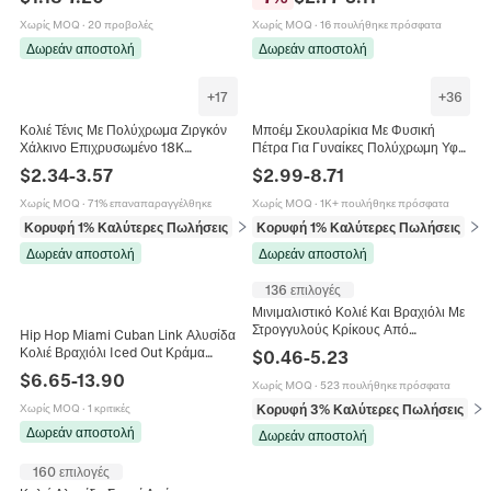
Για Γυναίκες
Γοτθικά Κοσμήματα
Χωρίς MOQ
·
20 προβολές
Χωρίς MOQ
·
16 πουλήθηκε πρόσφατα
Δωρεάν αποστολή
Δωρεάν αποστολή
+
17
+
36
Κολιέ Τένις Με Πολύχρωμα Ζιργκόν
Μποέμ Σκουλαρίκια Με Φυσική
Χάλκινο Επιχρυσωμένο 18K
Πέτρα Για Γυναίκες Πολύχρωμη Υφή
Σμαραγδένια Κοπή Ορθογώνιες
Μάρμαρο Γεωμετρικά Κοσμήματα
$
2.34
-
3.57
$
2.99
-
8.71
Στρογγυλές Πέτρες Κοσμήματα Για
Γυναίκες
Χωρίς MOQ
·
71% επαναπαραγγέλθηκε
Χωρίς MOQ
·
1K+ πουλήθηκε πρόσφατα
Κορυφή 1% Καλύτερες Πωλήσεις
σε Κολιέ
Κορυφή 1% Καλύτερες Πωλήσεις
σε 
Δωρεάν αποστολή
Δωρεάν αποστολή
136 επιλογές
Μινιμαλιστικό Κολιέ Και Βραχιόλι Με
Στρογγυλούς Κρίκους Από
Hip Hop Miami Cuban Link Αλυσίδα
Ανοξείδωτο Ατσάλι Unisex Πανκ
Κολιέ Βραχιόλι Iced Out Κράμα
$
0.46
-
5.23
Κόσμημα Γυαλιστερή Αλυσίδα
Στρας για Άνδρες Γυναίκες
$
6.65
-
13.90
Χωρίς MOQ
·
523 πουλήθηκε πρόσφατα
Κοσμήματα Μόδας Streetwear
Κορυφή 3% Καλύτερες Πωλήσεις
σε 
Χωρίς MOQ
·
1 κριτικές
Δωρεάν αποστολή
Δωρεάν αποστολή
160 επιλογές