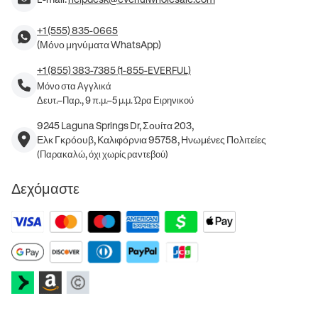
+1 (555) 835-0665
(Μόνο μηνύματα WhatsApp)
+1 (855) 383-7385 (1-855-EVERFUL)
Μόνο στα Αγγλικά
Δευτ.–Παρ., 9 π.μ.–5 μ.μ. Ώρα Ειρηνικού
9245 Laguna Springs Dr, Σουίτα 203,
Ελκ Γκρόουβ, Καλιφόρνια 95758, Ηνωμένες Πολιτείες
(Παρακαλώ, όχι χωρίς ραντεβού)
Δεχόμαστε