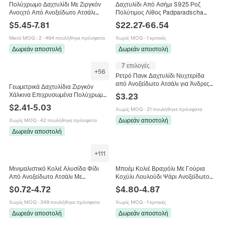
Πολύχρωμο Δαχτυλίδι Με Ζιργκόν
Δαχτυλίδι Από Ασήμι S925 Ροζ
Ανοιχτό Από Ανοξείδωτο Ατσάλι
Πολύτιμος Λίθος Padparadscha
Επιχρυσωμένο Με Τρεις Πέτρες
Halo Διαμάντι Κομψό Κόσμημα
$
5.45
-
7.81
$
22.27
-
66.54
Σταγόνα Νερού Τετράγωνο Κόσμημα
Γάμου Για Γυναίκες
Μικτό MOQ
:
2
·
464 πουλήθηκε πρόσφατα
Χωρίς MOQ
·
1 κριτικές
Δωρεάν αποστολή
Δωρεάν αποστολή
7 επιλογές
+
56
Ρετρό Πανκ Δαχτυλίδι Νυχτερίδα
από Ανοξείδωτο Ατσάλι για Άνδρες
Γεωμετρικά Δαχτυλίδια Ζιργκόν
Γυναίκες Γοτθικό Αντίκες Ασημί
Χάλκινα Επιχρυσωμένα Πολύχρωμα
$
3.23
Δαχτυλίδι Ζώο Κοσμήματα
Κυβικά Ζιργκόν Φίδι Ουράνιο Τόξο
$
2.41
-
5.03
Χωρίς MOQ
·
21 πουλήθηκε πρόσφατα
Vintage Μόδα Κοσμήματα Για
Γυναίκες
Δωρεάν αποστολή
Χωρίς MOQ
·
42 πουλήθηκε πρόσφατα
Δωρεάν αποστολή
+
111
Μινιμαλιστικό Κολιέ Αλυσίδα Φίδι
Μποέμ Κολιέ Βραχιόλι Με Γούρια
Από Ανοξείδωτο Ατσάλι Με
Κοχύλι Λουλούδι Ψάρι Ανοξείδωτο
Επιχρύσωση Κενού 18K Απλή
Ατσάλι 18K Επιχρυσωμένο
$
0.72
-
4.72
$
4.80
-
4.87
Αλυσίδα Για Άνδρες Και Γυναίκες
Πολύχρωμο Πλεκτό Σχοινί Γυναικεία
Χωρίς MOQ
·
349 πουλήθηκε πρόσφατα
Χωρίς MOQ
·
1 κριτικές
Δωρεάν αποστολή
Δωρεάν αποστολή