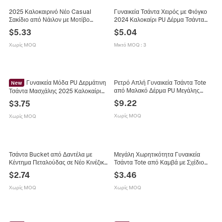
2025 Καλοκαιρινό Νέο Casual
Γυναικεία Τσάντα Χειρός με Φιόγκο
Σακίδιο από Νάιλον με Μοτίβο
2024 Καλοκαίρι PU Δέρμα Τσάντα
Πεταλούδας Μεγάλης
Ώμου Χιαστί Καρδιά Στρας Μικρή
$
5.33
$
5.04
Χωρητικότητας για Γυναίκες
Τετράγωνη Τσάντα
Μαθητές Ελαφρύ Σχολικό
Χωρίς MOQ
Μικτό MOQ
:
3
Γυναικεία Μόδα PU Δερμάτινη
Ρετρό Απλή Γυναικεία Τσάντα Tote
New
από Μαλακό Δέρμα PU Μεγάλης
Τσάντα Μασχάλης 2025 Καλοκαίρι
Χωρητικότητας Μόδα Τσάντα Χιαστί
Νέα Απλή Μικρή Τσάντα Ώμου με
$
9.22
$
3.75
2024 Άνοιξη Καλοκαίρι Νέα Casual
Καπάκι και Χρυσή Μεταλλική
Τσάντα
Κλειδαριά Μόδα
Χωρίς MOQ
Χωρίς MOQ
Τσάντα Bucket από Δαντέλα με
Μεγάλη Χωρητικότητα Γυναικεία
Κέντημα Πεταλούδας σε Νέο Κινέζικο
Τσάντα Tote από Καμβά με Σχέδιο
Στυλ για Γυναίκες Καλοκαιρινή
Φράουλα Καλοκαιρινή Μόδα Casual
$
2.74
$
3.46
Τσάντα Χιαστί Κομψή Τσάντα Χειρός
Τσάντα Ώμου Απλή Τσάντα Χειρός
Χωρίς MOQ
Χωρίς MOQ