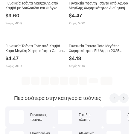
Γυναικεία Τσάντα Μασχάλης από
Γυναικεία Υφαντή Τσάντα από Άχυρο
Καμβά με Λουλούδια και Φιόγκο
Μεγάλης Χωρητικότητας Αισθητική
Καλοκαίρι Νέα Γλυκιά Πλισέ Τσάντα
Casual Καλοκαιρινή Τσάντα Ώμου
$
3.60
$
4.47
Χειρός Casual Hobo Τσάντα Ώμου
Παραλίας Με Λουράκια από Δέρμα
για Καθημερινές Διακοπές
PU Fashion Bag New York
Χωρίς MOQ
Χωρίς MOQ
Γυναικεία Τσάντα Tote από Καμβά
Γυναικεία Τσάντα Tote Μεγάλης
Καρό Μεγάλη Χωρητικότητα Casual
Χωρητικότητας PU Δέρμα 2025
Τσάντα Ώμου για Σχολείο Ψώνια
Καλοκαίρι Νέα Casual Τσάντα Ώμου
$
4.47
$
4.18
Εργασία Καθημερινή Χρήση 2025
Ρετρό Τσάντα Καθημερινής Χρήσης
Χωρίς MOQ
Χωρίς MOQ
Περισσότερα στην κατηγορία τσάντες
Γυναικείες
Σακίδια
Ανδ
τσάντες
πλάτης
τσά
Πορτοφόλια
Αθλητικές