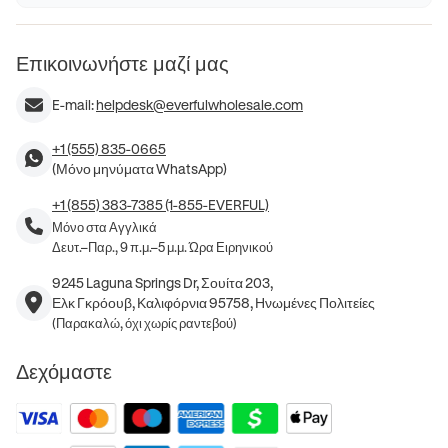
Επικοινωνήστε μαζί μας
E-mail:
helpdesk@everfulwholesale.com
+1 (555) 835-0665
(Μόνο μηνύματα WhatsApp)
+1 (855) 383-7385 (1-855-EVERFUL)
Μόνο στα Αγγλικά
Δευτ.–Παρ., 9 π.μ.–5 μ.μ. Ώρα Ειρηνικού
9245 Laguna Springs Dr, Σουίτα 203,
Ελκ Γκρόουβ, Καλιφόρνια 95758, Ηνωμένες Πολιτείες
(Παρακαλώ, όχι χωρίς ραντεβού)
Δεχόμαστε