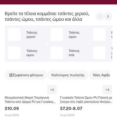
Βρείτε τα τέλεια κομμάτια: τσάντες χεριού,
τσάντες ώμου, τσάντες ώμου και άλλα
Τσάντες
Τσάντες
Βρα
χεριού
ώμου
τσά
Τσά
Τσάντες
Τσάντες
χει
ώμου
tote
(po
Εμφάνιση φίλτρων
Καλύτερος πωλητής
Νέες Αφίξεις
+
4
+
4
Μινιμαλιστική Μικρή Τετράγωνη
Γυναικεία Τσάντα Ώμου PU Πλεκτή με
Τσάντα από Δέρμα PU για Γυναίκες
Σούρα στη Λαβή Δαντελένιο Φιόγκο
2025 Καλοκαιρινή Νέα Μόδα Τάση
Μαργαριταρένιο Charm Μόδα Shell
$
10.09
$
7.20
-
8.07
Μονόχρωμη Τσάντα Χειρός Με
Τσάντα Χιαστί Καλοκαιρινή Τάση
Χοντρή Λαβή Και Λουράκι Ώμου
Χωρίς MOQ
Χωρίς MOQ