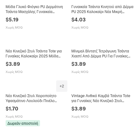
Μόδα Γλυκό Φιόγκο PU Δερμάτινη
Γυναικεία Τσάντα Κινητού από Δέρμα
Τσάντα Μασχάλης Γυναικεία
PU 2025 Καλοκαίρι Νέα Μικρή
Καλοκαίρι Νέα Μονόχρωμη Τσάντα
Τετράγωνη Τσάντα Χιαστί Με Λαβή
$
5.19
$
4.03
Ώμου Μισοφέγγαρο Με Μεταλλική
Χρυσή Μεταλλική Κλειδαριά
Αλυσίδα
Χωρίς MOQ
Χωρίς MOQ
Νέο Κινεζικό Στυλ Τσάντα Tote για
Μίνιμαλ Βίντατζ Τετράγωνη Τσάντα
Γυναίκες Καλοκαίρι 2025 Μόδα
Χιαστί Από Δέρμα PU Για Γυναίκες
Τσάντα Ώμου Μεγάλη Χωρητικότητα
Καλοκαιρινή Τάση Μονόχρωμη
$
3.89
$
3.89
PU Τσάντα Μασχάλης Ζακάρ Σχέδιο
Τσάντα Ώμου Με Χρυσή Μεταλλική
Κλειδαριά
Χωρίς MOQ
Χωρίς MOQ
+
2
Νέο Κινεζικό Στυλ Χειροποίητο
Vintage Ανθικό Καμβά Τσάντα Tote
Υφασμάτινο Λουλούδι Πινέλο
για Γυναίκες Νέο Κινεζικό Στυλ
Μαλλιών για Γυναίκες Άνοιξη
Κομψή Τυπωμένη Τσάντα Ώμου
$
1.70
$
3.89
Καλοκαίρι Ποιμενικό Ανθικό
Μινιμαλιστική Καλοκαιρινή Τσάντα
Τσιμπιδάκι Μαλλιών Εξαιρετικό
Χειρός
Χωρίς MOQ
Χωρίς MOQ
Αξεσουάρ Μαλλιών
Δωρεάν αποστολή