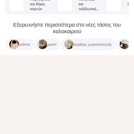
και θήκες
και
Σετ
καρτών
ταξιδιωτικές
τσάντες
Εξερευνήστε περισσότερα στο νέες τάσεις του
καλοκαιριού
τσάντα
χιαστί
μεγάλης χωρητικότητας
τσ