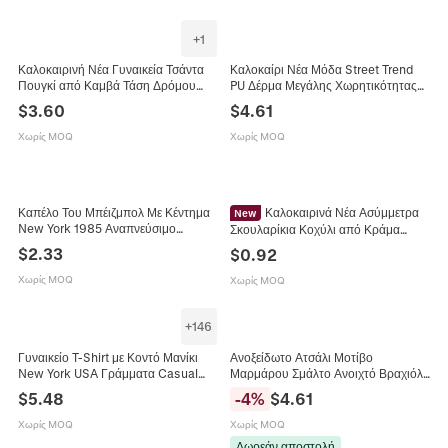
+
1
Καλοκαιρινή Νέα Γυναικεία Τσάντα
Καλοκαίρι Νέα Μόδα Street Trend
Πουγκί από Καμβά Τάση Δρόμου
PU Δέρμα Μεγάλης Χωρητικότητας
Κορδόνι Χιαστί Μεγάλης
Τσάντα Ώμου Χιαστί Χρηστική
$
3.60
$
4.61
Χωρητικότητας Ελαφριά Casual
Τετράγωνη Messenger Τσάντα με
Τσάντα Ώμου
Πολλές Τσέπες για Γυναίκες
Χωρίς MOQ
Χωρίς MOQ
Καπέλο Του Μπέιζμπολ Με Κέντημα
Καλοκαιρινά Νέα Ασύμμετρα
New
New York 1985 Αναπνεύσιμο
Σκουλαρίκια Κοχύλι από Κράμα
Πλέγμα Καπέλο Trucker Ρυθμιζόμενο
Σμάλτο Τεχνητό Μαργαριτάρι
$
2.33
$
0.92
Snapback Καλοκαιρινή Προστασία
Κρεμαστά Σκουλαρίκια για Γυναίκες
Από Τον Ήλιο
Κοσμήματα Παραλίας
Χωρίς MOQ
Χωρίς MOQ
+
146
Γυναικείο T-Shirt με Κοντό Μανίκι
Ανοξείδωτο Ατσάλι Μοτίβο
New York USA Γράμματα Casual
Μαρμάρου Σμάλτο Ανοιχτό Βραχιόλι
Χαλαρή Στρογγυλή Λαιμόκοψη
Μανσέτα Βίντατζ Πριτσίνι
$
5.48
-
4
%
$
4.61
Μείγμα Βαμβακιού Streetwear Top
Επιχρυσωμένο Κόσμημα για
Γυναίκες
Χωρίς MOQ
Χωρίς MOQ
Δωρεάν αποστολή