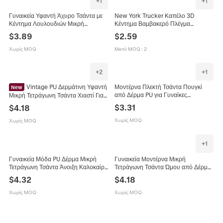
+
1
+
1
Γυναικεία Υφαντή Άχυρο Τσάντα με
New York Trucker Καπέλο 3D
Κέντημα Λουλουδιών Μικρή
Κέντημα Βαμβακερό Πλέγμα
Τετράγωνη Τσάντα Casual Street
Αναπνεύσιμο Distressed Καπέλο
$
3.89
$
2.59
Trend Τσάντα Ώμου με Υφαντή Λαβή
Του Μπέιζμπολ Ρετρό Υπαίθριο
Μαγνητικό Κούμπωμα Καλοκαιρινή
Καλοκαίρι Unisex
Χωρίς MOQ
Μικτό MOQ
:
2
Τσάντα Διακοπών
+
2
+
1
Vintage PU Δερμάτινη Υφαντή
Μοντέρνα Πλεκτή Τσάντα Πουγκί
New
από Δέρμα PU για Γυναίκες
Μικρή Τετράγωνη Τσάντα Χιαστί Για
Μινιμαλιστική Μονόχρωμη Τσάντα
Γυναίκες 2025 Καλοκαίρι Νέα Μόδα
$
3.31
$
4.18
Ώμου Χιαστί Καλοκαιρινή Τάση
Patchwork Τσάντα Χειρός
Χωρίς MOQ
Χωρίς MOQ
+
1
Γυναικεία Μόδα PU Δέρμα Μικρή
Γυναικεία Μοντέρνα Μικρή
Τετράγωνη Τσάντα Άνοιξη Καλοκαίρι
Τετράγωνη Τσάντα Ώμου από Δέρμα
Νέα Μοντέρνα Μινιμαλιστική Υφή
PU 2025 Καλοκαίρι Νέα Κομψή
$
4.32
$
4.18
Πλέξης Τσάντα Ώμου Χιαστί Τσάντα
Τσάντα Crossbody Με Μεταλλική
Χειρός Με Μεταλλικό Κλείδωμα
Κλειδαριά Χειρολαβή
Χωρίς MOQ
Χωρίς MOQ