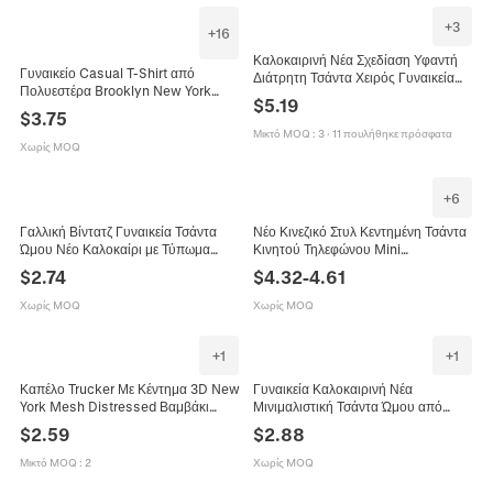
+
3
+
16
Καλοκαιρινή Νέα Σχεδίαση Υφαντή
Γυναικείο Casual T-Shirt από
Διάτρητη Τσάντα Χειρός Γυναικεία
Πολυεστέρα Brooklyn New York
Casual Πλεκτή Τσάντα Ώμου Boho
$
5.19
Τύπωμα Στρογγυλή Λαιμόκοψη
Παραλία Διακοπές Tote
$
3.75
Κοντό Μανίκι Top με Κόμπο
Μικτό MOQ
:
3
·
11 πουλήθηκε πρόσφατα
Χωρίς MOQ
+
6
Γαλλική Βίντατζ Γυναικεία Τσάντα
Νέο Κινεζικό Στυλ Κεντημένη Τσάντα
Ώμου Νέο Καλοκαίρι με Τύπωμα
Κινητού Τηλεφώνου Mini
Γραμμάτων Τσάντα Hobo Μόδας
Καλοκαιρινή Casual Ευέλικτη PU
$
2.74
$
4.32
-
4.61
από Δέρμα PU Τσάντα Μασχάλης με
Δέρμα Με Κρεμαστό Φούντα
Μεταλλικό Λογότυπο M
Χωρίς MOQ
Χωρίς MOQ
+
1
+
1
Καπέλο Trucker Με Κέντημα 3D New
Γυναικεία Καλοκαιρινή Νέα
York Mesh Distressed Βαμβάκι
Μινιμαλιστική Τσάντα Ώμου από
Πολυεστέρας Ρυθμιζόμενο Unisex
Καμβά Μονόχρωμη Casual Τσάντα
$
2.59
$
2.88
Καπέλο Ήλιου
Crossbody Bucket Με Ρυθμιζόμενο
Λουρί Ελαφριά Τσάντα Χειρός
Μικτό MOQ
:
2
Χωρίς MOQ
Καθημερινή Ταξιδιωτική Τσάντα Tote