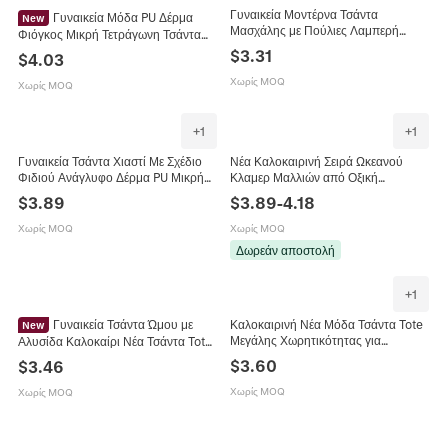
Γυναικεία Μοντέρνα Τσάντα
Γυναικεία Μόδα PU Δέρμα
New
Μασχάλης με Πούλιες Λαμπερή
Φιόγκος Μικρή Τετράγωνη Τσάντα
Τσάντα Ώμου με Glitter Κομψή
Ώμου Χρώμα Αντίθεσης Τσάντα
$
3.31
$
4.03
Τσάντα Χειρός Πάρτι με Φερμουάρ
Χιαστί Street Trendy Τσάντα Χειρός
2024 Καλοκαιρινή Τάση Μονόχρωμη
2024 Καλοκαίρι Νέα
Χωρίς MOQ
Χωρίς MOQ
PU Τσάντα
+
1
+
1
Γυναικεία Τσάντα Χιαστί Με Σχέδιο
Νέα Καλοκαιρινή Σειρά Ωκεανού
Φιδιού Ανάγλυφο Δέρμα PU Μικρή
Κλαμερ Μαλλιών από Οξική
Τετράγωνη Τσάντα Χειρός Με Χρυσά
Κυτταρίνη Ιππόκαμπος Μέδουσα
$
3.89
$
3.89
-
4.18
Μεταλλικά Στοιχεία
Κοχύλι Αστερίας Γκλίτερ Αξεσουάρ
Μαλλιών για Γυναίκες
Χωρίς MOQ
Χωρίς MOQ
Δωρεάν αποστολή
+
1
Γυναικεία Τσάντα Ώμου με
Καλοκαιρινή Νέα Μόδα Τσάντα Tote
New
Μεγάλης Χωρητικότητας για
Αλυσίδα Καλοκαίρι Νέα Τσάντα Tote
Γυναίκες από Δέρμα PU Πλισέ Υφή
με Κεντητή Υφή Ρόμβου Μεταλλικό
$
3.60
$
3.46
Τσάντα Ώμου με Μαντήλι
Λουράκι Αλυσίδας Ευέλικτη Κομψή
Τσάντα Χειρός
Χωρίς MOQ
Χωρίς MOQ