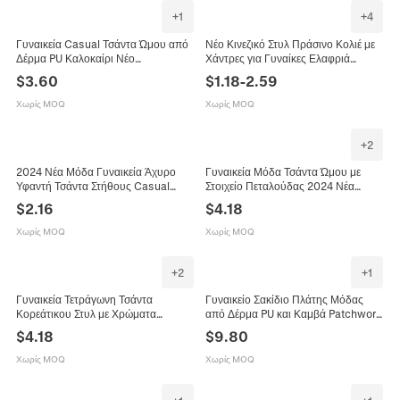
+
1
+
4
Γυναικεία Casual Τσάντα Ώμου από
Νέο Κινεζικό Στυλ Πράσινο Κολιέ με
Δέρμα PU Καλοκαίρι Νέο
Χάντρες για Γυναίκες Ελαφριά
Μινιμαλιστικό με Γεωμετρικές Ραφές
Πολυτέλεια Φρέσκια Γλυκιά Αλυσίδα
$
3.60
$
1.18
-
2.59
Τσάντα Χειρός Μόδα Μικρή
Κλείδας Καλοκαιρινό Δώρο
Τετράγωνη Τσάντα Χιαστί
Κοσμημάτων Μόδας
Χωρίς MOQ
Χωρίς MOQ
+
2
2024 Νέα Μόδα Γυναικεία Άχυρο
Γυναικεία Μόδα Τσάντα Ώμου με
Υφαντή Τσάντα Στήθους Casual
Στοιχείο Πεταλούδας 2024 Νέα
Καλοκαιρινή Παραλία Crossbody
Άνοιξη Καλοκαίρι Τσαλακωμένη PU
$
2.16
$
4.18
Τσαντάκι Μέσης Με Ρυθμιζόμενο
Δερμάτινη Τσάντα Χειρός με Αλυσίδα
Λουράκι Μικρή Τσάντα
Μεγάλης Χωρητικότητας Μικρή
Χωρίς MOQ
Χωρίς MOQ
Τετράγωνη Τσάντα
+
2
+
1
Γυναικεία Τετράγωνη Τσάντα
Γυναικείο Σακίδιο Πλάτης Μόδας
Κορεάτικου Στυλ με Χρώματα
από Δέρμα PU και Καμβά Patchwork
Αντίθεσης Patchwork από PU και
Mini Casual Τσάντα Ταξιδιού με
$
4.18
$
9.80
Υφαντό Ύφασμα με Κλειδαριά
Χρυσή Μεταλλική Κλειδαριά
Καλοκαίρι 2025
Χωρίς MOQ
Χωρίς MOQ