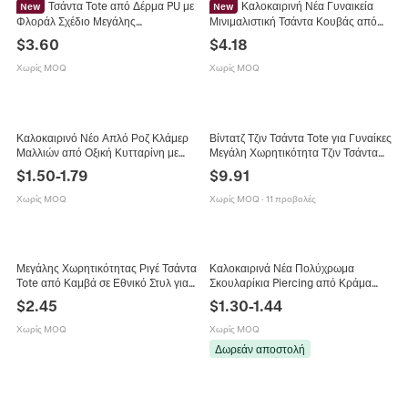
Τσάντα Tote από Δέρμα PU με
Καλοκαιρινή Νέα Γυναικεία
New
New
Φλοράλ Σχέδιο Μεγάλης
Μινιμαλιστική Τσάντα Κουβάς από
Χωρητικότητας για Γυναίκες
PU με Κόκκους Lychee Τσάντα Ώμου
$
3.60
$
4.18
Καλοκαιρινή Νέα Μόδα Φλοράλ
Μεγάλης Χωρητικότητας Ευέλικτη
Τσάντα Ώμου Casual Τσάντα
Τσάντα Χειρός
Χωρίς MOQ
Χωρίς MOQ
Καλοκαιρινό Νέο Απλό Ροζ Κλάμερ
Βίντατζ Τζιν Τσάντα Tote για Γυναίκες
Μαλλιών από Οξική Κυτταρίνη με
Μεγάλη Χωρητικότητα Τζιν Τσάντα
Πουά για Γυναίκες Μεγάλο
Ώμου με Πριτσίνια Casual Τσάντα
$
1.50
-
1.79
$
9.91
Γεωμετρικό Τριγωνικό Αξεσουάρ
Hobo Καλοκαίρι Νέα
Χωρίς MOQ
Χωρίς MOQ
·
11 προβολές
Μεγάλης Χωρητικότητας Ριγέ Τσάντα
Καλοκαιρινά Νέα Πολύχρωμα
Tote από Καμβά σε Εθνικό Στυλ για
Σκουλαρίκια Piercing από Κράμα
Γυναίκες Καλοκαίρι Νέα Ζακάρ
Τιτανίου με Στρας Σταυρός
$
2.45
$
1.30
-
1.44
Τσάντα Ώμου για Μετακίνηση
Πεταλούδα για Γυναίκες
Υποαλλεργικά Κοσμήματα
Χωρίς MOQ
Χωρίς MOQ
Δωρεάν αποστολή