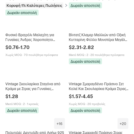
Κορυφή 1% Καλύτερες Πωλήσεις
σε Βραχιόλια
Δωρεάν αποστολή
Δωρεάν αποστολή
Φυσικό Βραχιόλι Μαλαχίτη για
Βίντατζ Κλαμερ Μαλλιών από Οξική
Γυναίκες Άνδρες Χειροποίητο
Κυτταρίνη Φύλλο Μονστέρα Μεγάλο
Βραχιόλι με Πράσινες Πέτρινες
Πράσινο Χρυσό Χειροποίητο Κλιπ
$
0.76
-
1.70
$
2.31
-
2.82
Χάντρες Ελαστικό Κόσμημα Γιόγκα
για Γυναικεία Αξεσουάρ
Χωρίς MOQ
·
70 πουλήθηκε πρόσφατα
Μικτό MOQ
:
2
·
20 πουλήθηκε πρόσφατα
Δωρεάν αποστολή
Vintage Σκουλαρίκια Σταγόνα από
Vintage Σμαραγδένιο Πράσινο Σετ
Κράμα με Στρας για Γυναίκες
Κολιέ Και Σκουλαρίκια Κράμα Στρας
Πολυτελή Σκουλαρίκια με Μπλε
Ακρυλικές Γυάλινες Χάντρες Με
$
1.28
$
1.57
-
4.45
Πράσινη Πέτρα Κοσμήματα για Γάμο
Ασημένιο Κούμπωμα Γυναίκες
Πάρτι
Μικτό MOQ
:
2
·
1 κριτικές
Χωρίς MOQ
·
20 προβολές
Δωρεάν αποστολή
Δωρεάν αποστολή
+
16
+
20
Πολυτελές Δαχτυλίδι από Ασήμι 925
Vintage Σμαραγδί Πράσινο Στρας