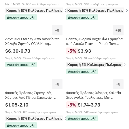
Αξεσουάρ
Μικτό MOQ
:
5
·
660 πουλήθηκε πρόσφατα
Χωρίς MOQ
·
106 πουλήθηκε πρόσφατα
Κορυφή 10% Καλύτερες Πωλήσεις
σε Χάντρες
Κορυφή 10% Καλύτερες Πωλήσεις
σε
Δωρεάν αποστολή
Δωρεάν αποστολή
+
9
+
16
Δαχτυλίδι Eternity Από Ανοξείδωτο
Βίντατζ Ανδρικό Δαχτυλίδι Σφραγίδα
Χάλυβα Ζιργκόν Οβάλ Κοπή
από Ατσάλι Τιτανίου Ρετρό Πανκ
Ουράνιο Τόξο Πολύχρωμο Πράσινο
Στυλ Με Πράσινη Μαύρη Πέτρα Και
$
6.39
-
6.73
-
5
%
$
3.93
Διαφανή Πέτρα Κοσμήματα Γυναίκες
Τετράγωνο Μάτι Τίγρης
Χωρίς MOQ
·
24 πουλήθηκε πρόσφατα
Χωρίς MOQ
·
57 πουλήθηκε πρόσφατα
Δωρεάν αποστολή
Κορυφή 5% Καλύτερες Πωλήσεις
σε 
Δωρεάν αποστολή
+
8
+
8
Φυσικές Πράσινες Στρογγυλές
Φυσικές Πράσινες Χάντρες Χαλαζία
Χάντρες Από Πέτρα Σερπεντίνη
Στρογγυλές Γυαλιστερές Ματ
Γυαλισμένες Λείες Για Κατασκευή
Πολύτιμοι Λίθοι Για DIY Κοσμήματα
$
1.05
-
2.10
-
5
%
$
1.74
-
3.73
Κοσμημάτων DIY
Βραχιόλια Αξεσουάρ
Χωρίς MOQ
·
87 πουλήθηκε πρόσφατα
Χωρίς MOQ
·
142 πουλήθηκε πρόσφατα
Κορυφή 10% Καλύτερες Πωλήσεις
σε Χάντρες
Δωρεάν αποστολή
Δωρεάν αποστολή