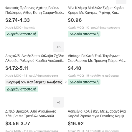
Φυσικός Πράσινος Αχάτης Βρύων
Μίνι Κλάμερ Μαλλιών Σχήμα Κεράσι
Πολύτιμος Λίθος Κοπή Σμαραγδιού
Κράμα Με Χάντρες Ρητίνης Και
Ορθογώνιος Πολύπλευρος Λίθοι Για
Πράσινο Στρας Γλυκό Κορεάτικο
$
2.74
-
4.33
$
0.96
Κατασκευή Κοσμημάτων DIY
Στυλ Για Γυναίκες Κορίτσια
Χωρίς MOQ
·
1 κριτικές
Χωρίς MOQ
·
101 πουλήθηκε πρόσφατα
Δωρεάν αποστολή
Δωρεάν αποστολή
+
6
Δαχτυλίδι Ανοξείδωτο Χάλυβα Σχέδιο
Vintage Γαλλικό Στυλ Τετράγωνα
Αλυσίδα Ρολογιού Καρδιά Λουλούδι
Σκουλαρίκια Με Πράσινη Πέτρα Μάτι
Τριφύλλι Ζιργκόν Τεχνητό
Της Γάτας Από Ανοξείδωτο Ατσάλι
$
4.72
-
5.11
$
4.48
Μαργαριτάρι Αδιάβροχο Μόδα
Επίχρυσα Με Τεχνητό Τεχνητό
Γυναίκες
Μαργαριτάρι
Χωρίς MOQ
·
431 πουλήθηκε πρόσφατα
Χωρίς MOQ
·
15 πουλήθηκε πρόσφατα
Κορυφή 5% Καλύτερες Πωλήσεις
σε Δαχτυλίδια
Δωρεάν αποστολή
Δωρεάν αποστολή
+
1
Διπλό Βραχιόλι Από Ανοξείδωτο
Ασημένιο Κολιέ 925 Με Σμαραγδένια
Χάλυβα Με Τριφύλλι Λουλούδι
Καρδιά Ζιρκόνια για Γυναίκες Κομψά
Ζιργκόν Και Τεχνητό Μαργαριτάρι
Κολιέ Με Μενταγιόν Πράσινη Καρδιά
$
3.56
-
3.77
$
16.92
Κομψά Κοσμήματα Για Γυναίκες
Χωρίς MOQ
·
414 πουλήθηκε πρόσφατα
Χωρίς MOQ
·
14 πουλήθηκε πρόσφατα