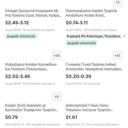
+
5
Vintage Στρογγυλά Κοσμήματα Με
Περιστρεφόμενο Καρδιά Τριφύλλι
Ροζ Πράσινα Στρας Χάντρες Κράμα
Ανοξείδωτο Ατσάλι Κολιέ
Ασημένιο Σκουλαρίκι Πολυτελές
Σκουλαρίκια Δαχτυλίδι Βραχιόλι για
$
2.49
-
3.12
$
0.74
-
3.11
Παλάτι Στυλ Για Γυναίκες
Γυναίκες Ροζ Λευκό Στρας Μόδα
Κοσμήματα Αξεσουάρ
Χωρίς MOQ
·
16 πουλήθηκε πρόσφατα
Χωρίς MOQ
·
133 πουλήθηκε πρόσφατα
Δωρεάν αποστολή
Κορυφή 5% Καλύτερες Πωλήσεις
σε 
Δωρεάν αποστολή
+
44
+
41
Ρυθμιζόμενο Κολάρο Κατοικίδιων
Γυναικεία Γλυκά Πράσινα Ανθικά
Και Παπιγιόν Πολυεστέρας
Scrunchies Υφασμάτινα Λαστιχάκια
Εορταστικό Σχέδιο Τριφύλλι Καρδιά
Μαλλιών με Δαντέλα και Σιφόν
$
2.02
-
3.46
$
0.20
-
0.39
Πασχαλινό Αυγό Σκύλους
Φιόγκος Ποιμενικού Στυλ Αξεσουάρ
Μαλλιών για Κορίτσια
Χωρίς MOQ
·
54 πουλήθηκε πρόσφατα
Χωρίς MOQ
·
23 προβολές
+
9
Κομψό Στυλό Διαρκείας με
Διακοσμητικοί Γνόμοι Αγίου
Κρύσταλλο Τετράφυλλο Τριφύλλι
Πατρικίου Λούτρινα Τριφύλλι
Macaron Μεταλλικό Περιστρεφόμενο
Ιρλανδικά Tomte Πράσινο Σουηδικό
$
0.79
$
1.61
Μύτη 1.0mm Είδη Γραφής Δώρο για
Nisse Νάνος για Διακόσμηση
Γυναίκες
Σπιτιού
Μικτό MOQ
:
2
·
334 πουλήθηκε πρόσφατα
Μικτό MOQ
:
2
·
54 πουλήθηκε πρόσφατα