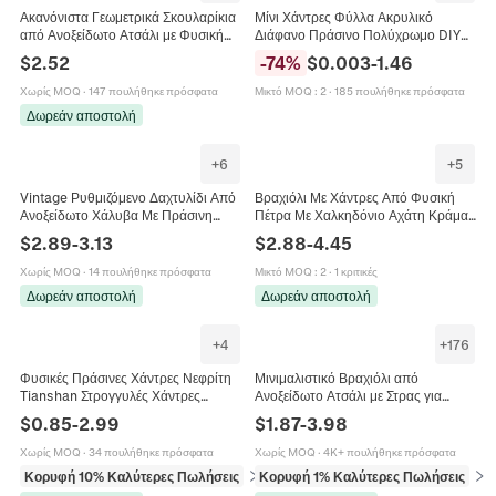
Ακανόνιστα Γεωμετρικά Σκουλαρίκια
Μίνι Χάντρες Φύλλα Ακρυλικό
από Ανοξείδωτο Ατσάλι με Φυσική
Διάφανο Πράσινο Πολύχρωμο DIY
Πέτρα για Γυναίκες Κοσμήματα
Κοσμήματα Χάντρες Μενταγιόν Για
$
2.52
-
74
%
$
0.003
-
1.46
Αγίου Πατρικίου
Σκουλαρίκια Βραχιόλια
Χωρίς MOQ
·
147 πουλήθηκε πρόσφατα
Μικτό MOQ
:
2
·
185 πουλήθηκε πρόσφατα
Δωρεάν αποστολή
+
6
+
5
Vintage Ρυθμιζόμενο Δαχτυλίδι Από
Βραχιόλι Με Χάντρες Από Φυσική
Ανοξείδωτο Χάλυβα Με Πράσινη
Πέτρα Με Χαλκηδόνιο Αχάτη Κράμα
Φυσική Πέτρα Bohemian Πολυτελή
Μεταλλικά Στοιχεία Vintage Κινέζικο
$
2.89
-
3.13
$
2.88
-
4.45
Κοσμήματα
Στυλ Κομψό Κόσμημα Για Γυναίκες
Χωρίς MOQ
·
14 πουλήθηκε πρόσφατα
Μικτό MOQ
:
2
·
1 κριτικές
Δωρεάν αποστολή
Δωρεάν αποστολή
+
4
+
176
Φυσικές Πράσινες Χάντρες Νεφρίτη
Μινιμαλιστικό Βραχιόλι από
Tianshan Στρογγυλές Χάντρες
Ανοξείδωτο Ατσάλι με Στρας για
Πολύτιμων Λίθων Για Κατασκευή
Γυναίκες Χρυσό Ροζ Χρυσό Ασημί
$
0.85
-
2.99
$
1.87
-
3.98
Κοσμημάτων DIY Αξεσουάρ
Επίχρυσο Τριφύλλι Καρδιά
Βραχιολιού Κολιέ Λείο Γυαλισμένο
Χωρίς MOQ
·
34 πουλήθηκε πρόσφατα
Χωρίς MOQ
·
4K+ πουλήθηκε πρόσφατα
Κορυφή 10% Καλύτερες Πωλήσεις
σε Χάντρες
Κορυφή 1% Καλύτερες Πωλήσεις
σε 