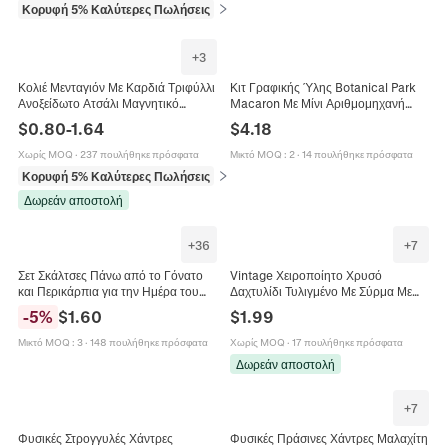
Κορυφή 5% Καλύτερες Πωλήσεις
σε Προμήθειες γραφής και διόρθωσης
+
3
Κολιέ Μενταγιόν Με Καρδιά Τριφύλλι
Κιτ Γραφικής Ύλης Botanical Park
Ανοξείδωτο Ατσάλι Μαγνητικό
Macaron Με Μίνι Αριθμομηχανή
Πτυσσόμενο Με Ζιργκόν Κομψά
Στυλό Gel Συνδετήρες Για Μαθητές
$
0.80
-
1.64
$
4.18
Κοσμήματα Για Γυναίκες
Γραφείο Ροζ Πράσινο Μωβ
Διακόσμηση Δώρου
Χωρίς MOQ
·
237 πουλήθηκε πρόσφατα
Μικτό MOQ
:
2
·
14 πουλήθηκε πρόσφατα
Κορυφή 5% Καλύτερες Πωλήσεις
σε Κολιέ
Δωρεάν αποστολή
+
36
+
7
Σετ Σκάλτσες Πάνω από το Γόνατο
Vintage Χειροποίητο Χρυσό
και Περικάρπια για την Ημέρα του
Δαχτυλίδι Τυλιγμένο Με Σύρμα Με
Αγίου Πατρικίου Ριγέ Πλεκτές
Οβάλ Πράσινο Νεφρίτη Γεωμετρικό
-
5
%
$
1.60
$
1.99
Κάλτσες για Γυναίκες
Δαχτυλίδι Γυναικεία Κοσμήματα
Μικτό MOQ
:
3
·
148 πουλήθηκε πρόσφατα
Χωρίς MOQ
·
17 πουλήθηκε πρόσφατα
Δωρεάν αποστολή
+
7
Φυσικές Στρογγυλές Χάντρες
Φυσικές Πράσινες Χάντρες Μαλαχίτη