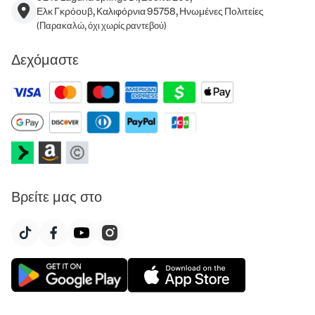
Ελκ Γκρόουβ, Καλιφόρνια 95758, Ηνωμένες Πολιτείες
(Παρακαλώ, όχι χωρίς ραντεβού)
Δεχόμαστε
Βρείτε μας στο