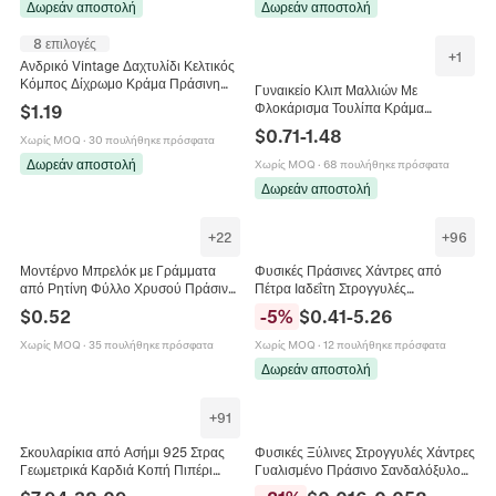
Δωρεάν αποστολή
Δωρεάν αποστολή
8 επιλογές
+
1
Ανδρικό Vintage Δαχτυλίδι Κελτικός
Κόμπος Δίχρωμο Κράμα Πράσινη
Γυναικείο Κλιπ Μαλλιών Με
Πέτρα Ιρλανδική Προσευχή
Φλοκάρισμα Τουλίπα Κράμα
$
1.19
Κοσμήματα
Απομίμηση Μαργαριταριού Στρας
$
0.71
-
1.48
Χωρίς MOQ
·
30 πουλήθηκε πρόσφατα
Γλυκό Αξεσουάρ Μαλλιών Κόκκινο
Πράσινο Φλοράλ
Δωρεάν αποστολή
Χωρίς MOQ
·
68 πουλήθηκε πρόσφατα
Δωρεάν αποστολή
+
22
+
96
Μοντέρνο Μπρελόκ με Γράμματα
Φυσικές Πράσινες Χάντρες από
από Ρητίνη Φύλλο Χρυσού Πράσινη
Πέτρα Ιαδεΐτη Στρογγυλές
Πέτρα Αρχικό Αλφάβητο Μενταγιόν
Γυαλισμένες Υφή Μαρμάρου Χάντρες
$
0.52
-
5
%
$
0.41
-
5.26
Μπρελόκ για Τσάντα Γυναικεία
για DIY Κατασκευή Κοσμημάτων
Ανδρικά Χειροποίητα Κοσμήματα
Κολιέ Βραχιόλι Υλικό
Χωρίς MOQ
·
35 πουλήθηκε πρόσφατα
Χωρίς MOQ
·
12 πουλήθηκε πρόσφατα
Δώρο
Δωρεάν αποστολή
+
91
Σκουλαρίκια από Ασήμι 925 Στρας
Φυσικές Ξύλινες Στρογγυλές Χάντρες
Γεωμετρικά Καρδιά Κοπή Πιπέρι
Γυαλισμένο Πράσινο Σανδαλόξυλο
Σμαραγδένια Πράσινη Πέτρα
Χάντρες Για Κατασκευή Κοσμημάτων