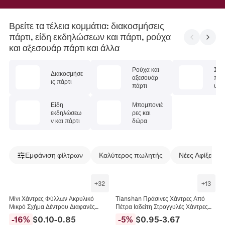
Βρείτε τα τέλεια κομμάτια: διακοσμήσεις
πάρτι, είδη εκδηλώσεων και πάρτι, ρούχα
και αξεσουάρ πάρτι και άλλα
Ρούχα και
Σερ
Διακοσμήσε
αξεσουάρ
πάρτ
ις πάρτι
πάρτι
υφά
Είδη
Μπομπονιέ
εκδηλώσεω
ρες και
ν και πάρτι
δώρα
Εμφάνιση φίλτρων
Καλύτερος πωλητής
Νέες Αφίξεις
+
32
+
13
Μίνι Χάντρες Φύλλων Ακρυλικό
Tianshan Πράσινες Χάντρες Από
Μικρό Σχήμα Δέντρου Διαφανές
Πέτρα Ιαδείτη Στρογγυλές Χάντρες
Πράσινο Για Κατασκευή Κοσμημάτων
Άβακας Σχήμα Μπαμπού Για
-
16
%
$
0.10
-
0.85
-
5
%
$
0.95
-
3.67
DIY Κολιέ Βραχιόλια Σκουλαρίκια
Κατασκευή Κοσμημάτων DIY