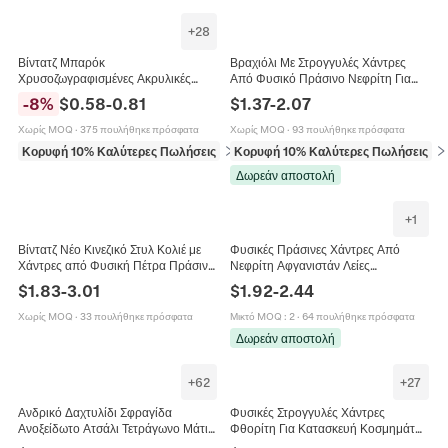
+
28
Βίντατζ Μπαρόκ
Βραχιόλι Με Στρογγυλές Χάντρες
Χρυσοζωγραφισμένες Ακρυλικές
Από Φυσικό Πράσινο Νεφρίτη Για
Χάντρες για Κατασκευή Κοσμημάτων
Γυναίκες Vintage Κομψό
-
8
%
$
0.58
-
0.81
$
1.37
-
2.07
DIY Τιρκουάζ Μπλε Πράσινο Καρδιά
Λογοτεχνικό Στυλ Ελαστικό Κόσμημα
Αστέρι Φεγγάρι Ανθικό Χάντρες για
Χωρίς MOQ
·
375 πουλήθηκε πρόσφατα
Χωρίς MOQ
·
93 πουλήθηκε πρόσφατα
Σκουλαρίκια Βραχιόλι
Κορυφή 10% Καλύτερες Πωλήσεις
σε Χάντρες
Κορυφή 10% Καλύτερες Πωλήσεις
σε
Δωρεάν αποστολή
+
1
Βίντατζ Νέο Κινεζικό Στυλ Κολιέ με
Φυσικές Πράσινες Χάντρες Από
Χάντρες από Φυσική Πέτρα Πράσινο
Νεφρίτη Αφγανιστάν Λείες
του Ιάδη για Γυναίκες Κομψό Κολιέ
Γυαλισμένες Στρογγυλές Πολύτιμοι
$
1.83
-
3.01
$
1.92
-
2.44
Τσόκερ με Αλυσίδα Επέκτασης
Λίθοι Για Κατασκευή Κοσμημάτων
DIY Κολιέ Βραχιόλια
Χωρίς MOQ
·
33 πουλήθηκε πρόσφατα
Μικτό MOQ
:
2
·
64 πουλήθηκε πρόσφατα
Δωρεάν αποστολή
+
62
+
27
Ανδρικό Δαχτυλίδι Σφραγίδα
Φυσικές Στρογγυλές Χάντρες
Ανοξείδωτο Ατσάλι Τετράγωνο Μάτι
Φθορίτη Για Κατασκευή Κοσμημάτων
Της Τίγρης Όνυχας Πράσινη Πέτρα
Αξεσουάρ DIY Πολύτιμοι Λίθοι