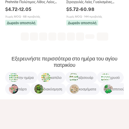
Prehnite Πολύτιμος Λίθος Λείος
Στρογγυλές Λείες Γυαλισμένες
Πράσινος Λίθος Για DIY Κατασκευή
Πολύτιμος Λίθος Για Δημιουργία
$
4.72
-
12.05
$
5.72
-
60.98
Κοσμημάτων Βραχιόλι Κολιέ
Κοσμημάτων DIY Βραχιόλι Κολιέ
Χωρίς MOQ
·
68 προβολές
Χωρίς MOQ
·
144 προβολές
Δωρεάν αποστολή
Δωρεάν αποστολή
Εξερευνήστε περισσότερα στο ημέρα του αγίου
πατρικίου
την ημέρα
καπέλο
αξεσουάρ
χρυσό
πάρτι
διακόσμηση
κοσμήματα
σπιτιού