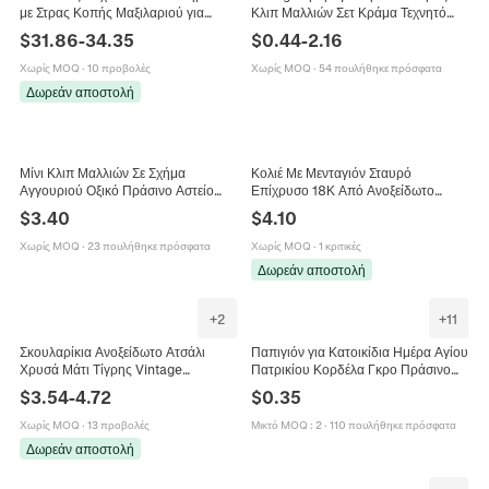
με Στρας Κοπής Μαξιλαριού για
Κλιπ Μαλλιών Σετ Κράμα Τεχνητό
Γυναίκες Κομψό Γαλβανισμένο
Μαργαριτάρι Γεωμετρικό Πολυτελές
$
31.86
-
34.35
$
0.44
-
2.16
Δαχτυλίδι με Μεγάλη Έγχρωμη
Γυναικεία Μόδα Αξεσουάρ Μαλλιών
Πέτρα
Χωρίς MOQ
·
10 προβολές
Χωρίς MOQ
·
54 πουλήθηκε πρόσφατα
Δωρεάν αποστολή
Μίνι Κλιπ Μαλλιών Σε Σχήμα
Κολιέ Με Μενταγιόν Σταυρό
Αγγουριού Οξικό Πράσινο Αστείο
Επίχρυσο 18Κ Από Ανοξείδωτο
Αξεσουάρ Μαλλιών Για Γυναίκες
Ατσάλι Με Πράσινο Αβεντουρίνη
$
3.40
$
4.10
Ζιργκόν Κοσμήματα Γυναικεία
Χωρίς MOQ
·
23 πουλήθηκε πρόσφατα
Χωρίς MOQ
·
1 κριτικές
Δωρεάν αποστολή
+
2
+
11
Σκουλαρίκια Ανοξείδωτο Ατσάλι
Παπιγιόν για Κατοικίδια Ημέρα Αγίου
Χρυσά Μάτι Τίγρης Vintage
Πατρικίου Κορδέλα Γκρο Πράσινο
Bohemia Καρδιά Γεωμετρικά
Τριφύλλι Σχέδιο Σκύλος Γάτα
$
3.54
-
4.72
$
0.35
Κοσμήματα Τεχνητό Μαργαριτάρι
Γιορτινό Αξεσουάρ Διακόσμηση
Πράσινη Πέτρα Γυναίκες
Ρυθμιζόμενο
Χωρίς MOQ
·
13 προβολές
Μικτό MOQ
:
2
·
110 πουλήθηκε πρόσφατα
Δωρεάν αποστολή