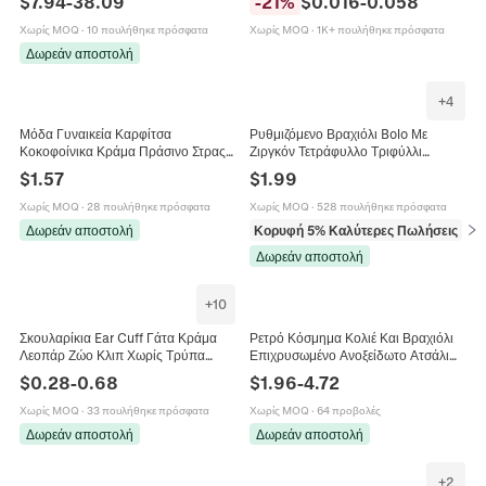
$
7.94
-
38.09
-
21
%
$
0.016
-
0.058
Καρφωτά Σκουλαρίκια Γυναικεία
DIY Αξεσουάρ Χειροτεχνίας
Κοσμήματα
Χωρίς MOQ
·
10 πουλήθηκε πρόσφατα
Χωρίς MOQ
·
1K+ πουλήθηκε πρόσφατα
Δωρεάν αποστολή
+
4
Μόδα Γυναικεία Καρφίτσα
Ρυθμιζόμενο Βραχιόλι Bolo Με
Κοκοφοίνικα Κράμα Πράσινο Στρας
Ζιργκόν Τετράφυλλο Τριφύλλι
Λευκό Τεχνητό Μαργαριτάρι Κλιπ
Χάλκινο Λουλούδι Ρόμβος Μόδα
$
1.57
$
1.99
Κασκόλ Διακόσμηση Παλτό
Κοσμήματα Γυναικεία
Αξεσουάρ
Χωρίς MOQ
·
28 πουλήθηκε πρόσφατα
Χωρίς MOQ
·
528 πουλήθηκε πρόσφατα
Δωρεάν αποστολή
Κορυφή 5% Καλύτερες Πωλήσεις
σε 
Δωρεάν αποστολή
+
10
Σκουλαρίκια Ear Cuff Γάτα Κράμα
Ρετρό Κόσμημα Κολιέ Και Βραχιόλι
Λεοπάρ Ζώο Κλιπ Χωρίς Τρύπα
Επιχρυσωμένο Ανοξείδωτο Ατσάλι
Πράσινα Μάτια Στρας Πανκ Hip Hop
Πράσινες Τετράγωνες Γυάλινες
$
0.28
-
0.68
$
1.96
-
4.72
Κοσμήματα Για Γυναίκες
Πέτρες Κομψό Για Γυναίκες
Χωρίς MOQ
·
33 πουλήθηκε πρόσφατα
Χωρίς MOQ
·
64 προβολές
Δωρεάν αποστολή
Δωρεάν αποστολή
+
2