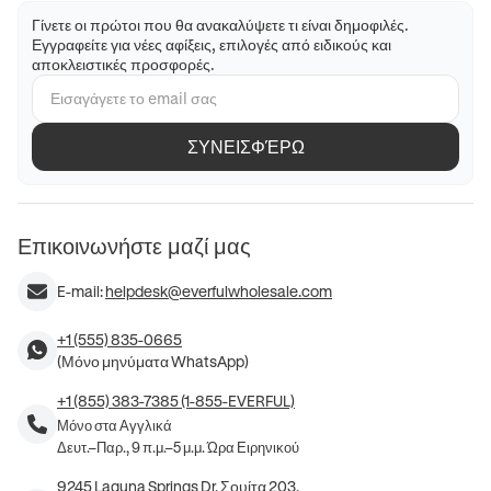
Γίνετε οι πρώτοι που θα ανακαλύψετε τι είναι δημοφιλές.
Εγγραφείτε για νέες αφίξεις, επιλογές από ειδικούς και
αποκλειστικές προσφορές.
ΣΥΝΕΙΣΦΈΡΩ
Επικοινωνήστε μαζί μας
E-mail:
helpdesk@everfulwholesale.com
+1 (555) 835-0665
(Μόνο μηνύματα WhatsApp)
+1 (855) 383-7385 (1-855-EVERFUL)
Μόνο στα Αγγλικά
Δευτ.–Παρ., 9 π.μ.–5 μ.μ. Ώρα Ειρηνικού
9245 Laguna Springs Dr, Σουίτα 203,