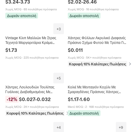
$
3.24
-
3.73
$
2.02
-
26.46
Vintage Κοσμήματα
Πράσινο Μωβ Κίτρινο Πολύχρωμο
Χωρίς MOQ
·
65 πουλήθηκε πρόσφατα
Χωρίς MOQ
·
16 πουλήθηκε πρόσφατα
Δωρεάν αποστολή
Δωρεάν αποστολή
+
3
Vintage Κλιπ Μαλλιών Με Στρας
Χάντρες Φύλλων Ακρυλικό Διαφανές
Τεχνητά Μαργαριτάρια Κράμα
Πράσινο Σχήμα Φυτού Με Τρύπα Για
Σμαραγδί Κρύσταλλο Τσιμπιδάκια
Κατασκευή Κοσμημάτων DIY
$
1.73
$
0.011
Γυναικεία Κομψά Αξεσουάρ
Σκουλαρίκια Βραχιόλι Χειροτεχνία
Χωρίς MOQ
·
225 πουλήθηκε πρόσφατα
Χωρίς MOQ
·
5K+ πουλήθηκε πρόσφατα
Κορυφή 10% Καλύτερες Πωλήσεις
σε
+
5
Χάντρες Λουλουδιών Τουλίπας
Κολιέ Με Μενταγιόν Κοχύλι Με
Γυάλινες Διαβαθμισμένες Με
Σμαραγδένιες Πράσινες Χάντρες
Πράσινο Φύλλο DIY Κατασκευή
Γαλλικό Ρετρό Κομψό
-
12
%
$
0.027
-
0.032
$
1.17
-
1.60
Κοσμημάτων Για Βραχιόλι
Επιχρυσωμένο Ατσάλι Τιτανίου Για
Σκουλαρίκι Φουρκέτα
Γυναίκες
Χωρίς MOQ
·
2K+ πουλήθηκε πρόσφατα
Μικτό MOQ
:
2
·
168 πουλήθηκε πρόσφατα
Κορυφή 10% Καλύτερες Πωλήσεις
σε Χάντρες
Δωρεάν αποστολή
+
4
+
9