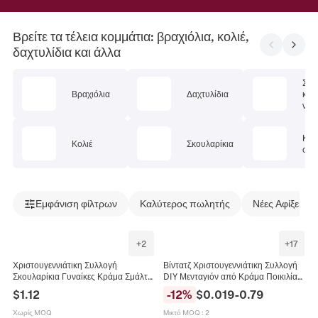
Βρείτε τα τέλεια κομμάτια: βραχιόλια, κολιέ,
δαχτυλίδια και άλλα
Σετ
Βραχιόλια
Δαχτυλίδια
κοσ
ν
Κοσ
Κολιέ
Σκουλαρίκια
σώμ
Εμφάνιση φίλτρων
Καλύτερος πωλητής
Νέες Αφίξεις
+
2
+
17
Χριστουγεννιάτικη Συλλογή
Βίντατζ Χριστουγεννιάτικη Συλλογή
Σκουλαρίκια Γυναίκες Κράμα Σμάλτο
DIY Μενταγιόν από Κράμα Ποικιλία
Άγιος Βασίλης Τάρανδος
Χρυσή Χιονονιφάδα Άγιος Βασίλης
$
1.12
-
12
%
$
0.019
-
0.79
Χιονονιφάδα Χριστουγεννιάτικο
Χιονάνθρωπος Τάρανδος Για
Δέντρο Στρας Τεχνητό Μαργαριτάρι
Κατασκευή Κοσμημάτων Αξεσουάρ
Χωρίς MOQ
Μικτό MOQ
:
2