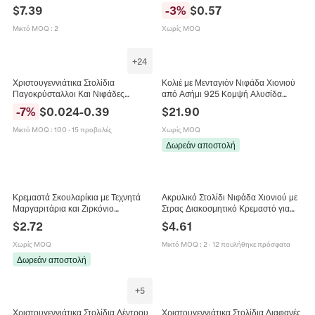
Χιονονιφάδες Και Πλεκτό Κασκόλ Για
Χριστουγεννιάτικο Δέντρο Κρεμαστά
$
7.39
-
3
%
$
0.57
Γιορτινή Διακόσμηση
Στολίδια Γάμου
Μικτό MOQ
:
2
Χωρίς MOQ
+
24
Χριστουγεννιάτικα Στολίδια
Κολιέ με Μενταγιόν Νιφάδα Χιονιού
Παγοκρύσταλλοι Και Νιφάδες
από Ασήμι 925 Κομψή Αλυσίδα
Χιονιού Διαφανή Ακρυλικά
Κλείδας με Στρας για Γυναίκες Δώρο
-
7
%
$
0.024
-
0.39
$
21.90
Διακοσμητικά Για Το
Χριστουγέννων και Αγίου Βαλεντίνου
Χριστουγεννιάτικο Δέντρο
Μικτό MOQ
:
100
·
15 προβολές
Χωρίς MOQ
Δωρεάν αποστολή
Κρεμαστά Σκουλαρίκια με Τεχνητά
Ακρυλικό Στολίδι Νιφάδα Χιονιού με
Μαργαριτάρια και Ζιρκόνιο
Στρας Διακοσμητικό Κρεμαστό για
Χιονονιφάδα Με Καρφίτσα από
Χριστουγεννιάτικο Δέντρο Κομψή
$
2.72
$
4.61
Ασήμι 925 Κομψά Επιχρυσωμένα
Λαμπερή Νιφάδα Χιονιού Αξεσουάρ
Κοσμήματα Γυναίκα Γάμος
Διακόσμησης Σπιτιού
Χωρίς MOQ
Μικτό MOQ
:
2
·
12 πουλήθηκε πρόσφατα
Δωρεάν αποστολή
+
5
Χριστουγεννιάτικα Στολίδια Δέντρου
Χριστουγεννιάτικα Στολίδια Διαφανές