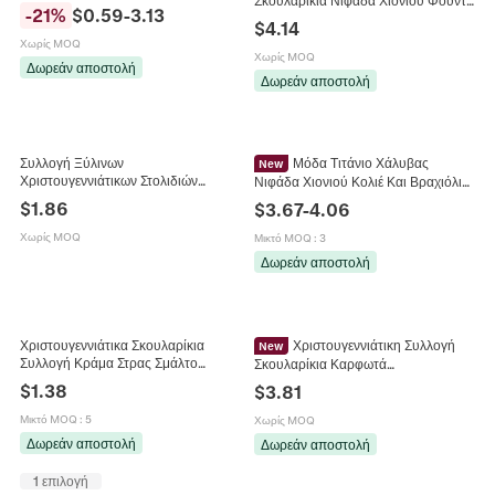
Κρεμαστό Κόσμημα από Χαλκό με
-
21
%
$
0.59
-
3.13
Αλυσίδα Στρας Ζιρκόνια Ear Cuff
Ζιργκόν Κολιέ Σκουλαρίκια Δαχτυλίδι
$
4.14
Γυναικεία Κοσμήματα Μόδας
Χωρίς MOQ
Χωρίς MOQ
Δωρεάν αποστολή
Δωρεάν αποστολή
Συλλογή Ξύλινων
Μόδα Τιτάνιο Χάλυβας
New
Χριστουγεννιάτικων Στολιδιών
Νιφάδα Χιονιού Κολιέ Και Βραχιόλι
Δημιουργικά Διακοσμητικά Τάρανδοι
Συλλογή Χρυσό Επιμεταλλωμένο
$
1.86
$
3.67
-
4.06
και Νιφάδες για Γιορτινή Διακόσμηση
Ζιργκόν Χειμερινά Κοσμήματα
Σπιτιού
Γυναίκες
Χωρίς MOQ
Μικτό MOQ
:
3
Δωρεάν αποστολή
Χριστουγεννιάτικα Σκουλαρίκια
Χριστουγεννιάτικη Συλλογή
New
Συλλογή Κράμα Στρας Σμάλτο
Σκουλαρίκια Καρφωτά
Ανθρωπάκι Τζίντζερ Νιφάδα Χιονιού
Επιχρυσωμένος Χαλκός Με
$
1.38
$
3.81
Δέντρο Ανοξείδωτο Ατσάλι
Καρφίτσα από Ασήμι 925 Νιφάδα
Χιονιού Άγιος Βασίλης Γυναικεία
Μικτό MOQ
:
5
Χωρίς MOQ
Κοσμήματα
Δωρεάν αποστολή
Δωρεάν αποστολή
1 επιλογή