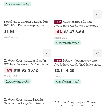
Δωρεάν αποστολή
+
1
Κορεάτικο Στυλ Χρώμα Καραμέλας
Κολιέ Και Βραχιόλι Από
New
PVC Θήκη Για Φωτοκάρτες Μίνι
Ανοξείδωτο Ατσάλι Με Μενταγιόν
Άλμπουμ Φωτογραφιών Σχέδιο Με
Χιονονιφάδας Ζιρκονίας Συλλογή
$
1.99
-
4
%
$
2.37
-
3.64
Φιόγκο Και Χιονονιφάδα Κουμπί
Χρυσών Κοσμημάτων Για Γυναίκες
Snap
Μικτό MOQ
:
2
Χωρίς MOQ
Δωρεάν αποστολή
+
1
+
2
Συλλογή Κοσμημάτων από Ασήμι
Συλλογή Κοσμημάτων από
New
925 Νιφάδα Χιονιού Με Σκουλαρίκια
Ανοξείδωτο Ατσάλι Νιφάδα Χιονιού
Ζιρκόνια Ρυθμιζόμενο Δαχτυλίδι και
Γυναικεία Ζιρκόνια Χειμερινό Κομψό
-
5
%
$
18.92
-
30.12
$
3.61
-
4.29
Κολιέ Γυναικείο Δώρο Χειμώνα
Κολιέ Βραχιόλι Σκουλαρίκια
Χωρίς MOQ
Χωρίς MOQ
Δωρεάν αποστολή
Δωρεάν αποστολή
Συλλογή Κοσμημάτων Νιφάδα
Πολυτελή Επιχρυσωμένα Χάλκινα
Χιονιού από Ανοξείδωτο Ατσάλι
Σκουλαρίκια Νιφάδα Χιονιού Φούντα