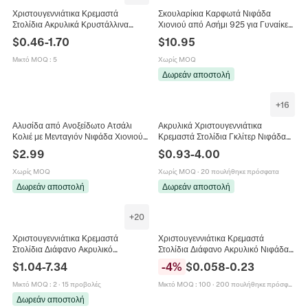
Χριστουγεννιάτικα Κρεμαστά
Σκουλαρίκια Καρφωτά Νιφάδα
Στολίδια Ακρυλικά Κρυστάλλινα
Χιονιού από Ασήμι 925 για Γυναίκες
Μενταγιόν Διακόσμηση Δέντρου
Εξαιρετικά Ζιρκόνια Μινιμαλιστικά
$
0.46
-
1.70
$
10.95
Νιφάδα Χιονιού Τάρανδος
Επιχρυσωμένα Κοσμήματα
Κρύσταλλο
Μικτό MOQ
:
5
Χωρίς MOQ
Δωρεάν αποστολή
+
16
Αλυσίδα από Ανοξείδωτο Ατσάλι
Ακρυλικά Χριστουγεννιάτικα
Κολιέ με Μενταγιόν Νιφάδα Χιονιού
Κρεμαστά Στολίδια Γκλίτερ Νιφάδα
από Ζιργκόν για Γυναίκες
Χιονιού Τάρανδος Πουλί Φτερό
$
2.99
$
0.93
-
4.00
Ρυθμιζόμενο Μακρύ Κολιέ Χειμερινό
Μενταγιόν Διακόσμηση Παραθύρου
Χωρίς MOQ
Χωρίς MOQ
·
20 πουλήθηκε πρόσφατα
Δωρεάν αποστολή
Δωρεάν αποστολή
+
20
Χριστουγεννιάτικα Κρεμαστά
Χριστουγεννιάτικα Κρεμαστά
Στολίδια Διάφανο Ακρυλικό
Στολίδια Διάφανο Ακρυλικό Νιφάδα
Κρύσταλλο Παγοκρύσταλλο Νιφάδα
Χιονιού Παγοκρύσταλλος Ζαχαρωτό
$
1.04
-
7.34
-
4
%
$
0.058
-
0.23
Χιονιού Διακόσμηση Γιορτής
Διακόσμηση Δέντρου
Μικτό MOQ
:
2
·
15 προβολές
Μικτό MOQ
:
100
·
200 πουλήθηκε πρόσφατα
Δωρεάν αποστολή