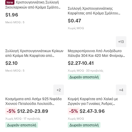
Χριστουγεννιάτικη Συλλογή
New
Σκουλαρικιών από Κράμα Σμάλτο
Συλλογή Χριστουγεννιάτικης
Νιφάδα Χιονιού Χιονάνθρωπος
Καρφίτσας από Κράμα Σμάλτου
$
1.96
Τάρανδος Δέντρο Φούντα Λούτρινη
Στρας Χιονονιφάδα Κουτί Δώρου
$
0.47
Μπάλα Μοντέρνα Κοσμήματα για
Μικτό MOQ
:
5
Καμπάνα Ελάφι Καρφίτσα για
Γυναίκες
Γυναικεία Κοσμήματα
Χωρίς MOQ
+
13
Συλλογή Χριστουγεννιάτικων Κρίκων
Μαχαιροπίρουνα Από Ανοξείδωτο
από Κράμα Με Καρφίτσα από
Χάλυβα 304 Και 420 Ματ Φινίρισμα
Ανοξείδωτο Ατσάλι Άγιος Βασίλης
Vintage Ρετρό Βιομηχανικό Στυλ Για
$
2.10
$
2.27
-
10.41
Χιονονιφάδα Τάρανδος Κοσμήματα
Κουζίνα
για Πάρτι Γυναικεία
Μικτό MOQ
:
5
Χωρίς MOQ
·
33 προβολές
Δωρεάν αποστολή
+
2
+
4
Κοσμήματα από Ασήμι 925 Νιφάδα
Κομψή Καρφίτσα από Χαλκό με
Χιονιού Πεταλούδα Λουλούδι
Ζιργκόν για Γυναίκες Άνδρες
Ζιρκόνια Σμάλτο Σκουλαρίκια
Επιχρυσωμένη Επιπλατινωμένη
-
5
%
$
12.20
-
23.89
-
5
%
$
2.47
-
3.96
Καρφωτά Κρεμαστά Ανοιχτό
Κουνέλι Δεινόσαυρος Μονόκερος
Δαχτυλίδι για Γυναίκες
Φιόγκος Χιονονιφάδα Κόσμημα
Χωρίς MOQ
·
17 προβολές
Χωρίς MOQ
Δωρεάν αποστολή
Δωρεάν αποστολή