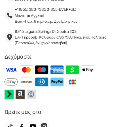
+1 (855) 383-7385 (1-855-EVERFUL)
Μόνο στα Αγγλικά
Δευτ.–Παρ., 9 π.μ.–5 μ.μ. Ώρα Ειρηνικού
9245 Laguna Springs Dr, Σουίτα 203,
Ελκ Γκρόουβ, Καλιφόρνια 95758, Ηνωμένες Πολιτείες
(Παρακαλώ, όχι χωρίς ραντεβού)
Δεχόμαστε
Βρείτε μας στο