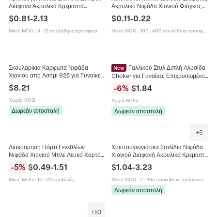
Διάφανα Ακρυλικά Κρεμαστά
Ακρυλικό Νιφάδα Χιονιού Φιόγκος
Νιφάδες Χιονιού Και Σταγόνες Νερού
Σταγόνα Νερού Μενταγιόν Για
$
0.81
-
2.13
$
0.11
-
0.22
Διακοσμητικά Σπιτιού
Διακόσμηση Δέντρου
Μικτό MOQ
:
4
·
12 πουλήθηκε πρόσφατα
Μικτό MOQ
:
100
·
400 πουλήθηκε πρόσφατα
Σκουλαρίκια Καρφωτά Νιφάδα
Γαλλικού Στυλ Διπλή Αλυσίδα
New
Χιονιού από Ασήμι 925 για Γυναίκες
Choker για Γυναίκες Επιχρυσωμένο
Απλά Ζιρκόνια Χρυσό Ασημί
Κράμα Ζιργκόν Μενταγιόν Νιφάδα
$
8.21
-
6
%
$
1.84
Κοσμήματα Αυτιού Λουλούδι Δώρο
Χιονιού Τεχνητό Μαργαριτάρι
Χωρίς MOQ
Χωρίς MOQ
Δωρεάν αποστολή
Δωρεάν αποστολή
+
5
Διακόσμηση Πάρτι Γενεθλίων
Χριστουγεννιάτικα Στολίδια Νιφάδα
Νιφάδα Χιονιού Μπλε Λευκό Χαρτόνι
Χιονιού Διαφανή Ακρυλικά Κρεμαστά
Λατέξ Μπαλόνι Πανό Διακόσμηση
Μενταγιόν Για Διακόσμηση Δέντρου
-
5
%
$
0.49
-
1.51
$
1.04
-
3.23
Τούρτας Χειμερινή Χώρα Θαυμάτων
Και Παραθύρου
Μικτό MOQ
:
10
·
23 προβολές
Μικτό MOQ
:
2
·
495 πουλήθηκε πρόσφατα
Δωρεάν αποστολή
+
53