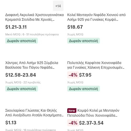
+
14
Διαφανή Ακρυλικά Χριστουγεννιάτικα
Κολιέ Μενταγιόν Νιφάδα Χιονιού από
Κρεμαστά Στολίδια Με Χρυσές
Ασήμι 925 για Γυναίκες Κομψό
Ασημένιες Πούλιες Για Δέντρο
Ζιρκόνια Ένθετο Χρυσό Ασημί
$
1.21
-
3.11
$
18.67
Τάρανδος Χιονονιφάδα Καμπάνα
Χρώμα Κοσμήματα Δώρο
Πεταλούδα
Μικτό MOQ
:
6
·
51 πουλήθηκε πρόσφατα
Χωρίς MOQ
Δωρεάν αποστολή
Δωρεάν αποστολή
Χάντρες Από Ασήμι 925 Σύμβολα
Πολυτελής Καρφίτσα Χιονονιφάδα
Βασίλισσα Του Πάγου Νιφάδα
για Γυναίκες Χάλκινη Επιχρυσωμένη
Χιονιού Με Μπλε Σμάλτο Ζιργκόν Για
Ζιργκόν Μικρο-ένθετο Μαργαριτάρι
$
12.58
-
23.84
-
4
%
$
7.95
Κατασκευή Βραχιολιών
Κοχυλιού Αξεσουάρ Κοστουμιού
Κοσμήματα
Χωρίς MOQ
·
22 προβολές
Χωρίς MOQ
Δωρεάν αποστολή
Δωρεάν αποστολή
Σκουλαρίκια Γλώσσας Και Θηλής
Κομψό Κολιέ με Μενταγιόν
New
Από Ανοξείδωτο Ατσάλι Κοσμήματα
Πεταλούδα Πόνυ Χιονονιφάδα
Σώματος Μπάρα Σχέδιο Νιφάδα
Ζιργκόν Με Τεχνητό Τεχνητό
$
1.13
-
4
%
$
2.37
-
3.54
Χιονιού Πολύχρωμο Μόδα
Μαργαριτάρι Ρυθμιζόμενη Μακριά
Αλυσίδα Γυναικεία Κοσμήματα
Χωρίς MOQ
·
16 πουλήθηκε πρόσφατα
Χωρίς MOQ