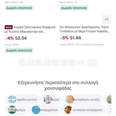
Κρεμαστό για το Σπίτι
Μικτό MOQ
:
50
Μικτό MOQ
:
10
Δωρεάν αποστολή
Δωρεάν αποστολή
+
5
Κομψά Σκουλαρίκια Καρφωτά
Σετ Μπαλονιών Διακόσμησης Πάρτι
New
Γενεθλίων με Θέμα Frozen Νιφάδα
με Τεχνητό Μαργαριτάρι και
Χιονιού Στέμμα Αριθμός Μπαλόνια
Χιονονιφάδα Ζιργκόν Με Καρφίτσα
-
5
%
$
1.86
-
4
%
$
2.54
για Παιδιά
από Ασήμι 925 για Γυναίκες
Χειμερινά Κοσμήματα
Χωρίς MOQ
·
16 πουλήθηκε πρόσφατα
Χωρίς MOQ
Δωρεάν αποστολή
Εξερευνήστε περισσότερα στο συλλογή
χιονονιφάδας
νιφάδα χιονιού
κολιέ
ανοξείδωτο ατσάλι
κράμα
κοσμημάτων
γυναικεία κοσμήματα