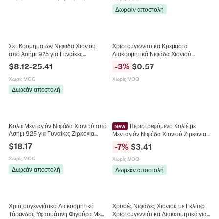
Δωρεάν αποστολή
Σετ Κοσμημάτων Νιφάδα Χιονιού
Χριστουγεννιάτικα Κρεμαστά
από Ασήμι 925 για Γυναίκες
Διακοσμητικά Νιφάδα Χιονιού
Σκουλαρίκια Καρφωτά με Ζιρκόνια
Αφρώδες Μενταγιόν Νιφάδα Χιονιού
$
8.12
-
25.41
-
3
%
$
0.57
Ρυθμιζόμενο Δαχτυλίδι Κομψό Δώρο
με Χρυσόσκονη για Διακόσμηση
Χριστουγεννιάτικου Δέντρου
Χωρίς MOQ
Χωρίς MOQ
Δωρεάν αποστολή
Κολιέ Μενταγιόν Νιφάδα Χιονιού από
Περιστρεφόμενο Κολιέ με
New
Ασήμι 925 για Γυναίκες Ζιρκόνια
Μενταγιόν Νιφάδα Χιονιού Ζιρκόνια
Ένθετο Χρυσό Ασημί Γαλβανισμένο
Χάλκινο Επισημασμένο με Ασήμι
$
18.17
-
7
%
$
3.41
Κοσμήματα Μόδας
Εξαιρετικά Κοσμήματα Μόδας για
Γυναίκες Χριστουγεννιάτικο Δώρο
Χωρίς MOQ
Χωρίς MOQ
Δωρεάν αποστολή
Δωρεάν αποστολή
Χριστουγεννιάτικο Διακοσμητικό
Χρυσές Νιφάδες Χιονιού με Γκλίτερ
Τάρανδος Υφασμάτινη Φιγούρα Με
Χριστουγεννιάτικα Διακοσμητικά για