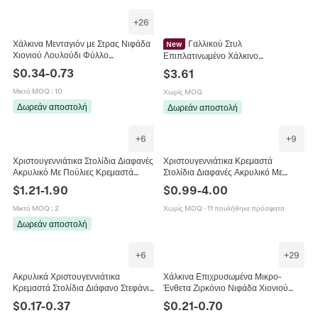
+
26
Χάλκινα Μενταγιόν με Στρας Νιφάδα
Γαλλικού Στυλ
New
Χιονιού Λουλούδι Φύλλο
Επιπλατινωμένο Χάλκινο
Επιχρυσωμένα DIY Κοσμήματα
Ρυθμιζόμενο Τεχνητό Μαργαριτάρι
$
0.34
-
0.73
$
3.61
Γούρια για Κολιέ Σκουλαρίκια
Νιφάδα Χιονιού Μακρύ Κολιέ
Βραχιόλι Αξεσουάρ
Πουλόβερ Με Φούντα Γυναικεία
Μικτό MOQ
:
10
Χωρίς MOQ
Κοσμήματα
Δωρεάν αποστολή
Δωρεάν αποστολή
+
6
+
9
Χριστουγεννιάτικα Στολίδια Διαφανές
Χριστουγεννιάτικα Κρεμαστά
Ακρυλικό Με Πούλιες Κρεμαστά
Στολίδια Διαφανές Ακρυλικό Με
Μενταγιόν Χιονονιφάδα Τάρανδος
Γκλίτερ Χιονονιφάδα Τάρανδος
$
1.21
-
1.90
$
0.99
-
4.00
Δέντρο Διακόσμηση Για Γιορτινό
Μπαλαρίνα Για Το Δέντρο
Πάρτι
Μικτό MOQ
:
2
Χωρίς MOQ
·
11 πουλήθηκε πρόσφατα
Δωρεάν αποστολή
+
6
+
29
Ακρυλικά Χριστουγεννιάτικα
Χάλκινα Επιχρυσωμένα Μικρο-
Κρεμαστά Στολίδια Διάφανο Στεφάνι
Ένθετα Ζιρκόνιο Νιφάδα Χιονιού
με Νιφάδες Χιονιού και Αστέρια DIY
Αστέρι Μενταγιόν για DIY Κατασκευή
$
0.17
-
0.37
$
0.21
-
0.70
Χριστουγεννιάτικο Διακοσμητικό
Κοσμημάτων Κολιέ Βραχιόλι