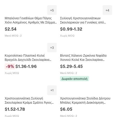
Χειροτεχνίας
+
5
+
4
Μπαλόνια Γενεθλίων Θέμα Πάγος
Συλλογή Χριστουγεννιάτικων
Χιόνι Ασημένιος Αριθμός Με Στέμμα
Σκουλαρικιών για Γυναίκες από
Νιφάδα Χιονιού Foil Λατέξ για
Κράμα Ψευδαργύρου με Στρας Άγιος
$
2.54
$
0.99
-
1.32
Διακόσμηση Χειμερινού Πάρτι
Βασίλης Τάρανδος Νιφάδα Σμάλτο
Κοσμήματα
Μικτό MOQ
:
2
Χωρίς MOQ
+
3
Κοριτσίστικο Πλαστικό Κολιέ
Βίντατζ Χάλκινο Ζιρκόνια Νιφάδα
Βραχιόλι Δαχτυλίδι Σκουλαρίκια
Χιονιού Κολιέ Και Σκουλαρίκια
Χιονονιφάδα Παιδική Συλλογή
Σύνολο για Γυναίκες Πολυτελής
-
9
%
$
1.36
-
1.96
$
5.29
-
5.45
Κοσμημάτων Τεχνητό Μαργαριτάρι
Συλλογή Κοσμημάτων
Χριστουγέννων
Χωρίς MOQ
Μικτό MOQ
:
2
Δωρεάν αποστολή
+
1
Χριστουγεννιάτικη Συλλογή
Χριστουγεννιάτικα Στολίδια Δέντρου
Σκουλαρίκια Κράμα Σμάλτο Άγιος
Μπάλες Κρεμαστή Διακόσμηση
Βασίλης Τάρανδος Νιφάδα Χιονιού
Κόκκινο Χρυσό Λευκό Νιφάδα Αστέρι
$
1.52
-
1.78
$
6.05
Δέντρο Καρφωτά Γιορτινά
Συσκευασία Δώρου Εορταστική
Κοσμήματα Γυναικεία
Χωρίς MOQ
Μικτό MOQ
:
2