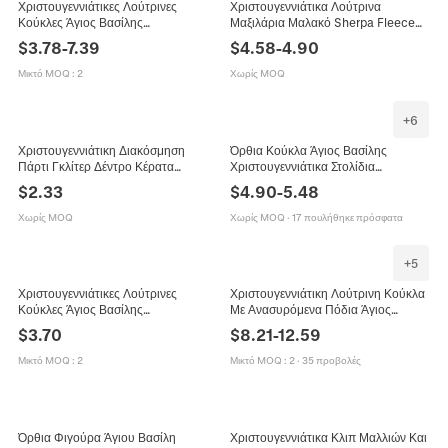
Χριστουγεννιάτικες Λούτρινες
Χριστουγεννιάτικα Λούτρινα
Κούκλες Άγιος Βασίλης
Μαξιλάρια Μαλακό Sherpa Fleece
Χιονάνθρωπος Τάρανδος Ύφασμα
Άγιος Βασίλης Τάρανδος Δέντρο
$
3.78
-
7.39
$
4.58
-
4.90
Πλεκτό Τσόχα Επιτραπέζια
Διακόσμηση Σπιτιού Δώρο Παιδικό
Διακοσμητικά
Μικτό MOQ
:
2
Χωρίς MOQ
+
6
Χριστουγεννιάτικη Διακόσμηση
Όρθια Κούκλα Άγιος Βασίλης
Πάρτι Γκλίτερ Δέντρο Κέρατα
Χριστουγεννιάτικα Στολίδια
Σκελετός Γυαλιών Σκούφος Αστέρι
Εορταστικό Αγαλματίδιο Για
$
2.33
$
4.90
-
5.48
Κλαμεράκια Μαλλιών Λαστιχάκια για
Διακόσμηση Σπιτιού Πάρτι Δώρο
Παιδιά Εορταστικό Αξεσουάρ
Λούτρινο Υφασμάτινο Παιχνίδι
Χωρίς MOQ
Χωρίς MOQ
·
17 πουλήθηκε πρόσφατα
+
5
Χριστουγεννιάτικες Λούτρινες
Χριστουγεννιάτικη Λούτρινη Κούκλα
Κούκλες Άγιος Βασίλης
Με Ανασυρόμενα Πόδια Άγιος
Χιονάνθρωπος Vintage Καρό Όρθιο
Βασίλης Χιονάνθρωπος Τάρανδος
$
3.70
$
8.21
-
12.59
Διακοσμητικό Δώρο
Κόκκινο Μαύρο Καρό Διακόσμηση
Μικτό MOQ
:
2
Μικτό MOQ
:
2
·
35 προβολές
Όρθια Φιγούρα Άγιου Βασίλη
Χριστουγεννιάτικα Κλιπ Μαλλιών Και