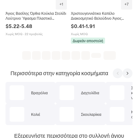
+
1
+
7
Άγιος Βασίλης Όρθια Κούκλα Στολίδι
Χριστουγεννιάτικο Καπέλο
Λούτρινο Ύφασμα Πλαστικό
Διακοσμητικό Βελούδινο Άγιος
Εορταστική Διακόσμηση
Βασίλης Χιονάνθρωπος Τάρανδος
$
5.22
-
5.48
$
0.41
-
1.91
Παραδοσιακή Χριστουγεννιάτικη
Για Ενήλικες Παιδιά Εορταστικό
Επιτραπέζια Φιγούρα Με Αξεσουάρ
Πάρτι Αξεσουάρ
Χωρίς MOQ
·
22 προβολές
Χωρίς MOQ
Δωρεάν αποστολή
Περισσότερα στην κατηγορία κοσμήματα
Σετ
Βραχιόλια
Δαχτυλίδια
κοσ
ν
Κοσ
Κολιέ
Σκουλαρίκια
σώμ
Εξερευνήστε περισσότερα στο συλλογή άγιου