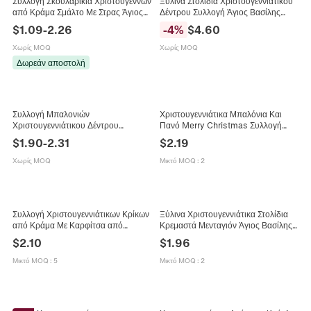
Συλλογή Σκουλαρίκια Χριστουγέννων
Ξύλινα Στολίδια Χριστουγεννιάτικου
από Κράμα Σμάλτο Με Στρας Άγιος
Δέντρου Συλλογή Άγιος Βασίλης
Βασίλης Τάρανδος
Χιονάνθρωπος Τυπωμένα Μενταγιόν
$
1.09
-
2.26
-
4
%
$
4.60
Χριστουγεννιάτικο Δέντρο
Από Κόντρα Πλακέ Για
Εορταστικά Κοσμήματα για Γυναίκες
Χριστουγεννιάτικη Διακόσμηση
Χωρίς MOQ
Χωρίς MOQ
Δωρεάν αποστολή
Συλλογή Μπαλονιών
Χριστουγεννιάτικα Μπαλόνια Και
Χριστουγεννιάτικου Δέντρου
Πανό Merry Christmas Συλλογή
Αλουμίνιο Λατέξ Άγιος Βασίλης
Μεμβράνη Αλουμινίου Άγιος Βασίλης
$
1.90
-
2.31
$
2.19
Χιονάνθρωπος Αστέρι Διακοσμήσεις
Τάρανδος Αστέρι Διακόσμηση Πάρτι
Καλά Χριστούγεννα
Στολίδι
Χωρίς MOQ
Μικτό MOQ
:
2
Συλλογή Χριστουγεννιάτικων Κρίκων
Ξύλινα Χριστουγεννιάτικα Στολίδια
από Κράμα Με Καρφίτσα από
Κρεμαστά Μενταγιόν Άγιος Βασίλης
Ανοξείδωτο Ατσάλι Άγιος Βασίλης
Χιονάνθρωπος Άγγελος Εορταστική
$
2.10
$
1.96
Χιονονιφάδα Τάρανδος Κοσμήματα
Διακόσμηση Σπιτιού
για Πάρτι Γυναικεία
Μικτό MOQ
:
5
Μικτό MOQ
:
2