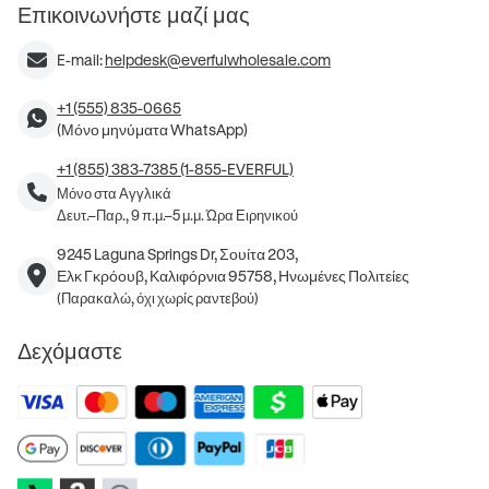
Επικοινωνήστε μαζί μας
E-mail:
helpdesk@everfulwholesale.com
+1 (555) 835-0665
(Μόνο μηνύματα WhatsApp)
+1 (855) 383-7385 (1-855-EVERFUL)
Μόνο στα Αγγλικά
Δευτ.–Παρ., 9 π.μ.–5 μ.μ. Ώρα Ειρηνικού
9245 Laguna Springs Dr, Σουίτα 203,
Ελκ Γκρόουβ, Καλιφόρνια 95758, Ηνωμένες Πολιτείες
(Παρακαλώ, όχι χωρίς ραντεβού)
Δεχόμαστε