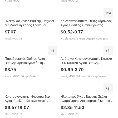
Χωρίς MOQ
Μικτό MOQ
:
2
+
24
Ηλεκτρικός Άγιος Βασίλης Παιχνίδι
Χριστουγεννιάτικες Στέκες Τάρανδος
Με Μουσική Χορός Τραγούδι
Άγιος Βασίλης Χιονάνθρωπος
Χριστουγεννιάτικη Διακόσμηση
Αξεσουάρ Μαλλιών Πάρτι Πούλιες
$
7.67
$
0.52
-
0.77
Πλαστικό Πολυεστέρας Δώρο
Λούτρινο Διακόσμηση Κοστουμιών
Μικτό MOQ
:
2
Χωρίς MOQ
·
375 πουλήθηκε πρόσφατα
+
1
+
31
Παραδοσιακός Όρθιος Άγιος
Λούτρινο Χριστουγεννιάτικο Καπέλο
Βασίλης Χριστουγεννιάτικη
LED Καπέλο Άγιου Βασίλη
Διακόσμηση Λούτρινη Κούκλα για
Εορταστική Διακόσμηση Βελούδο Με
$
3.75
$
0.69
-
3.70
Πάρτι Διακοσμητικό Σπιτιού
Αστέρια Για Ενήλικες Και Παιδιά
Πολύχρωμο
Χωρίς MOQ
·
10 προβολές
Χωρίς MOQ
·
69 πουλήθηκε πρόσφατα
+
21
Χριστουγεννιάτικη Φιγούρα Σεφ
Ηλεκτρικός Άγιος Βασίλης Σκάλα
Άγιος Βασίλης Κόκκινο Λευκό
Αναρρίχησης Διακοσμητικό Μουσικό
Gingham Ύφασμα Διακοσμητικό με
Τάρανδος Λούτρινο Εορταστικό
$
6.57
-
18.07
$
2.85
-
11.53
Επιγραφή Καλωσορίσματος για
Δώρο Χριστουγέννων
Εστιατόριο Ξενοδοχείο
Μικτό MOQ
:
2
Μικτό MOQ
:
2