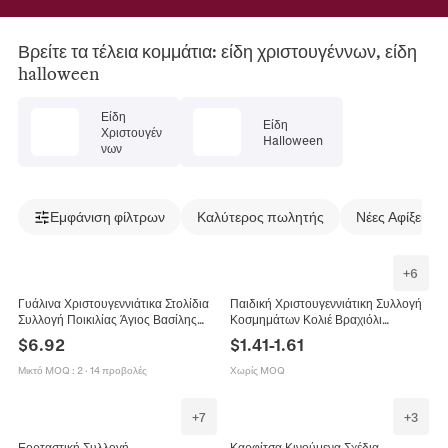
Βρείτε τα τέλεια κομμάτια: είδη χριστουγέννων, είδη
halloween
Είδη
Είδη
Χριστουγέν
Halloween
νων
Εμφάνιση φίλτρων
Καλύτερος πωλητής
Νέες Αφίξεις
+
6
Γυάλινα Χριστουγεννιάτικα Στολίδια
Παιδική Χριστουγεννιάτικη Συλλογή
Συλλογή Ποικιλίας Άγιος Βασίλης
Κοσμημάτων Κολιέ Βραχιόλι
Χιονάνθρωπος Κρεμαστά Μενταγιόν
Σκουλαρίκια Δαχτυλίδι Άγιος
$
6.92
$
1.41
-
1.61
για Εορταστική Διακόσμηση Δέντρου
Βασίλης Τάρανδος Χιονάνθρωπος
Πάρτι
Μικτό MOQ
:
2
·
14 προβολές
Χωρίς MOQ
+
7
+
3
Εορταστική Συλλογή
Καρφίτσα Κινούμενα Σχέδια