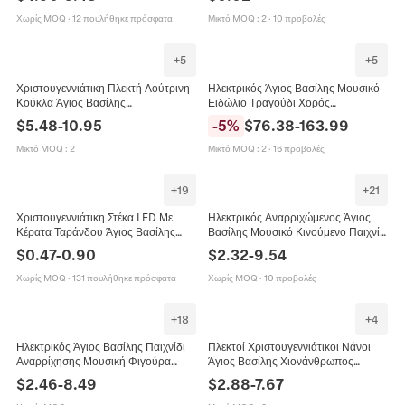
Στολίδι Βιτρίνας
Επιτραπέζιο Στολίδι Χριστούγεννα
Χωρίς MOQ
·
12 πουλήθηκε πρόσφατα
Μικτό MOQ
:
2
·
10 προβολές
+
5
+
5
Χριστουγεννιάτικη Πλεκτή Λούτρινη
Ηλεκτρικός Άγιος Βασίλης Μουσικό
Κούκλα Άγιος Βασίλης
Ειδώλιο Τραγούδι Χορός
Χιονάνθρωπος Τάρανδος
Διακόσμηση Δαπέδου Λούτρινο
$
5.48
-
10.95
-
5
%
$
76.38
-
163.99
Επεκτάσιμο Διακοσμητικό Σπιτιού
Ύφασμα Ανθεκτικό Πλαστικό
Πάρτι Πρωτοχρονιά
Εορταστικό Καλωσόρισμα
Μικτό MOQ
:
2
Μικτό MOQ
:
2
·
16 προβολές
+
19
+
21
Χριστουγεννιάτικη Στέκα LED Με
Ηλεκτρικός Αναρριχώμενος Άγιος
Κέρατα Ταράνδου Άγιος Βασίλης
Βασίλης Μουσικό Κινούμενο Παιχνίδι
Χιονάνθρωπος Λούτρινο Αξεσουάρ
Χριστουγεννιάτικη Διακόσμηση
$
0.47
-
0.90
$
2.32
-
9.54
Πάρτι Για Παιδιά Ενήλικες
Λούτρινο Πλαστικό Σκάλα Δώρο
Χωρίς MOQ
·
131 πουλήθηκε πρόσφατα
Χωρίς MOQ
·
10 προβολές
+
18
+
4
Ηλεκτρικός Άγιος Βασίλης Παιχνίδι
Πλεκτοί Χριστουγεννιάτικοι Νάνοι
Αναρρίχησης Μουσική Φιγούρα
Άγιος Βασίλης Χιονάνθρωπος
Χριστουγεννιάτικη Διακόσμηση
Τάρανδος Λούτρινα Διακοσμητικά
$
2.46
-
8.49
$
2.88
-
7.67
Λούτρινο Πλαστικό Δώρο
Τηλεσκοπικά Χριστουγεννιάτικα Σπίτι