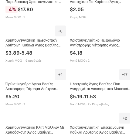
Παραδοσιακή Χριστουγεννιάτικη
Λαστιχάκια Για Κορίτσια Άγιος
Διακόσμηση Βελούδινο Ύφασμα
Βασίλης Τάρανδος Λούτρινα
-
4
%
$
17.80
$
2.05
Πλαστικό Στόλισμα Με Λευκή
Αξεσουάρ Μαλλιών Σε Κουτί Δώρου
Γενειάδα Γυαλιά Τσάντα Δώρου
Μικτό MOQ
:
2
Χωρίς MOQ
+
6
Χριστουγεννιάτικη Τηλεσκοπική
Χριστουγεννιάτικο Ημερολόγιο
Λούτρινη Κούκλα Άγιος Βασίλης
Αντίστροφης Μέτρησης Άγιος
Χιονάνθρωπος Τάρανδος Grinch
Βασίλης Χιονάνθρωπος Λούτρινο Με
$
3.89
-
5.48
$
4.18
Φιγούρα Καρό Ύφασμα Μακριά
Ξύλινους Κύβους Ημερομηνίας
Πόδια Χριστουγεννιάτικη
Διακόσμηση
Χωρίς MOQ
·
16 προβολές
Μικτό MOQ
:
2
Διακόσμηση Σπιτιού
+
4
+
17
Όρθια Φιγούρα Άγιου Βασίλη
Ηλεκτρικός Άγιος Βασίλης Που
Διακόσμηση Ύφασμα Λούτρινο
Αναρριχάται Διακοσμητικό Μουσικό
Παραδοσιακή Χριστουγεννιάτικη
Κινούμενο Χριστούγεννα Σπίτι Πάρτι
$
5.20
$
5.19
-
11.53
Διακόσμηση Τραπεζιού Σπιτιού
Διακόσμηση Λούτρινο Πλαστικό
Παιχνίδι
Μικτό MOQ
:
2
Μικτό MOQ
:
2
·
15 προβολές
+
2
Χριστουγεννιάτικα Κλιπ Μαλλιών Με
Χριστουγεννιάτικη Επεκτεινόμενη
Χρυσόσκονη Άγιος Βασίλης
Κούκλα Λούτρινο Άγιος Βασίλης