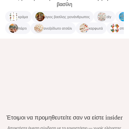
βασίλη
κράμα
άγιος βασίλης χιονάνθρωπος
diy
πάρτι
ανοξείδωτο ατσάλι
καρφωτά
σπιτι
Έτοιμοι να προμηθευτείτε σαν να είστε insider
Αποκτήστε άμεση σύνδεση με το εργοστάσιο — χωρίς ελάχιστες