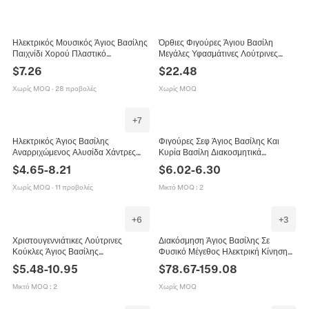
Ηλεκτρικός Μουσικός Άγιος Βασίλης
Όρθιες Φιγούρες Άγιου Βασίλη
Παιχνίδι Χορού Πλαστικό
Μεγάλες Υφασμάτινες Λούτρινες
Πολυεστέρα Χριστουγεννιάτικη
Χριστουγεννιάτικες Διακοσμήσεις
$
7.26
$
22.48
Διακόσμηση Στολίδι Σπιτιού
Ρεαλιστικές Διακόσμηση Σπιτιού
Χωρίς MOQ
·
28 προβολές
Χωρίς MOQ
+
7
Ηλεκτρικός Άγιος Βασίλης
Φιγούρες Σεφ Άγιος Βασίλης Και
Αναρριχώμενος Αλυσίδα Χάντρες
Κυρία Βασίλη Διακοσμητικά
Σκάλα Έλκηθρο Ταράνδων Μουσική
Γραφείου Ύφασμα Πλαστικό
$
4.65
-
8.21
$
6.02
-
6.30
Χριστουγεννιάτικη Διακόσμηση
Μπισκότο Ζαχαρωτό Εορταστικό
Πλαστικό Στολίδι
Χωρίς MOQ
·
11 προβολές
Μικτό MOQ
:
2
+
6
+
3
Χριστουγεννιάτικες Λούτρινες
Διακόσμηση Άγιος Βασίλης Σε
Κούκλες Άγιος Βασίλης
Φυσικό Μέγεθος Ηλεκτρική Κίνηση
Χιονάνθρωπος Τάρανδος Πλεκτό
Τραγούδι Χορός Πλαστικό Ύφασμα
$
5.48
-
10.95
$
78.67
-
159.08
Ύφασμα Στολίδια Εσωτερική
Βελούδο Στολίδι
Διακόσμηση Μαλακά
Μικτό MOQ
:
2
Χωρίς MOQ