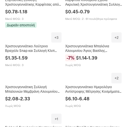
Χριστουγεννιάτικης Καρφίτσας από
Ακρυλική Χριστουγεννιάτικη Συλλογή
Κράμα Ψευδαργύρου Σμάλτο Στρας
Άγιος Βασίλης Χιονάνθρωπος
$
0.78
-
1.18
$
0.45
-
0.79
Άγιος Βασίλης Τάρανδος
Τάρανδος Χριστουγεννιάτικο Δέντρο
Χριστουγεννιάτικο Δέντρο Δώρο
Διακοσμητικές Καρφίτσες Πάρτι
Μικτό MOQ
:
3
Μικτό MOQ
:
2
·
61 πουλήθηκε πρόσφατα
Δωρεάν αποστολή
+
3
+
2
Χριστουγεννιάτικο Λούτρινο
Χριστουγεννιάτικα Μπαλόνια
Βραχιόλι Snap και Συλλογή Κλιπ
Αλουμινίου Άγιος Βασίλης
Μαλλιών Τάρανδος Άγιος Βασίλης
Μπισκοτένιος Άνθρωπος
$
1.35
-
1.59
-
7
%
$
1.14
-
1.39
Εορταστική Διακόσμηση Πάρτι Δώρο
Χιονάνθρωπος Δέντρο Αστέρι Λατέξ
για Παιδιά Ενήλικες
για Διακόσμηση Σπιτιού Πάρτι
Μικτό MOQ
:
3
Χωρίς MOQ
+
2
Χριστουγεννιάτικη Συλλογή
Χριστουγεννιάτικο Ημερολόγιο
Μπαλονιών Μεμβράνη Αλουμινίου
Αντίστροφης Μέτρησης Κοσμήματα
Λατέξ Άγιος Βασίλης Χιονάνθρωπος
DIY Συλλογή Βραχιολιών Κράμα
$
2.08
-
2.33
$
6.10
-
6.48
Δέντρο Αστέρι Καμπάνα Διακόσμηση
Σμάλτο Άγιος Βασίλης
Χιονάνθρωπος Ελάφι Παιδικό Δώρο
Χωρίς MOQ
Χωρίς MOQ
+
1