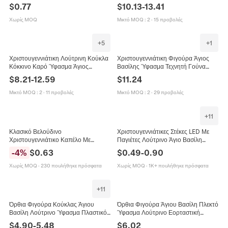
Χιονάνθρωπος Τάρανδος
Χιονάνθρωπος Τάρανδος Φιγούρα
$
0.77
$
10.13
-
13.41
Τσιμπιδάκια Μαλλιών Για Κορίτσια
Ύφασμα Τηλεσκοπικό Πόδι
Διακόσμηση Δώρο
Χωρίς MOQ
Μικτό MOQ
:
2
·
15 προβολές
+
5
+
1
Χριστουγεννιάτικη Λούτρινη Κούκλα
Χριστουγεννιάτικη Φιγούρα Άγιος
Κόκκινο Καρό Ύφασμα Άγιος
Βασίλης Ύφασμα Τεχνητή Γούνα
Βασίλης Χιονάνθρωπος Τάρανδος
Διακόσμηση Όρθια Κούκλα Με
$
8.21
-
12.59
$
11.24
Τηλεσκοπικά Πόδια Διακόσμηση
Τσάντα Δώρου Φανάρι Στολίδι
Σπιτιού
Μικτό MOQ
:
2
·
11 προβολές
Μικτό MOQ
:
2
·
29 προβολές
+
11
Κλασικό Βελούδινο
Χριστουγεννιάτικες Στέκες LED Με
Χριστουγεννιάτικο Καπέλο Με
Παγιέτες Λούτρινο Άγιο Βασίλη
Κέντημα Για Ενήλικες Και Παιδιά
Χιονάνθρωπο Τάρανδο Αρκουδάκι
-
4
%
$
0.63
$
0.49
-
0.90
Γιορτινό Κόκκινο Καπέλο Άγιος
Αξεσουάρ Μαλλιών Γιορτινά
Βασίλης Χιονάνθρωπος
Χωρίς MOQ
·
230 πουλήθηκε πρόσφατα
Χωρίς MOQ
·
1K+ πουλήθηκε πρόσφατα
+
11
Όρθια Φιγούρα Κούκλας Άγιου
Όρθια Φιγούρα Άγιου Βασίλη Πλεκτό
Βασίλη Λούτρινο Ύφασμα Πλαστικό
Ύφασμα Λούτρινο Εορταστική
Χριστουγεννιάτικη Διακόσμηση
Διακόσμηση Σκανδιναβικό Στυλ
$
4.90
-
5.48
$
6.02