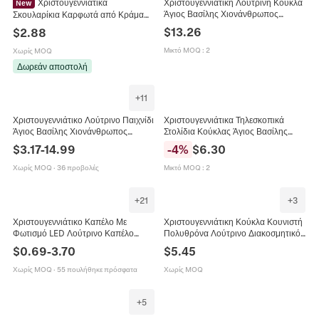
Χριστουγεννιάτικα
Χριστουγεννιάτικη Λούτρινη Κούκλα
New
Άγιος Βασίλης Χιονάνθρωπος
Σκουλαρίκια Καρφωτά από Κράμα
Τάρανδος Διακοσμητικό Μακριά
Ξύλου Άγιος Βασίλης Χιονάνθρωπος
$
13.26
$
2.88
Πόδια Τηλεσκοπικό Καρό Ύφασμα
Δέντρο Τάρανδος Μοτίβο
Διακόσμηση
Εορταστικό Πάρτι Γυναικεία
Μικτό MOQ
:
2
Χωρίς MOQ
Κοσμήματα
Δωρεάν αποστολή
+
11
Χριστουγεννιάτικο Λούτρινο Παιχνίδι
Χριστουγεννιάτικα Τηλεσκοπικά
Άγιος Βασίλης Χιονάνθρωπος
Στολίδια Κούκλας Άγιος Βασίλης
Τάρανδος Μαξιλάρι Μήλο Μαλακό
Χιονάνθρωπος Τάρανδος Λούτρινα
$
3.17
-
14.99
-
4
%
$
6.30
Βαμβάκι PP Διακόσμηση
Φιγούρες Πλεκτό Ύφασμα Μέταλλο
Χωρίς MOQ
·
36 προβολές
Μικτό MOQ
:
2
+
21
+
3
Χριστουγεννιάτικο Καπέλο Με
Χριστουγεννιάτικη Κούκλα Κουνιστή
Φωτισμό LED Λούτρινο Καπέλο
Πολυθρόνα Λούτρινο Διακοσμητικό
Άγιου Βασίλη Εορταστική
Άγιος Βασίλης Χιονάνθρωπος
$
0.69
-
3.70
$
5.45
Διακόσμηση Για Ενήλικες Και Παιδιά
Τάρανδος Ύφασμα
Πολύχρωμα Φώτα
Χωρίς MOQ
·
55 πουλήθηκε πρόσφατα
Χωρίς MOQ
+
5