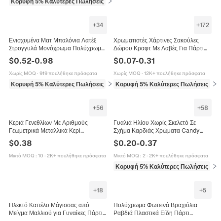
Κορυφή 5% Καλύτερες Πωλήσεις
σε Μπομπονιέρες και δώρα
+
34
+
172
Ενισχυμένα Ματ Μπαλόνια Λατέξ
Χρωματιστές Χάρτινες Σακούλες
Στρογγυλά Μονόχρωμα Πολύχρωμα
Δώρου Κραφτ Με Λαβές Για Πάρτι
για Γενέθλια Γάμο Πάρτι
Ψώνια Λιανική Συσκευασία Χρώματα
$
0.52
-
0.98
$
0.07
-
0.31
Χριστούγεννα Χαλοουίν Διακόσμηση
Macaron Χάρτινες Σακούλες
Χωρίς MOQ
·
919 πουλήθηκε πρόσφατα
Χωρίς MOQ
·
12K+ πουλήθηκε πρόσφατα
Κορυφή 5% Καλύτερες Πωλήσεις
σε Διακοσμήσεις πάρτι
Κορυφή 5% Καλύτερες Πωλήσεις
σε 
+
56
+
58
Κεριά Γενεθλίων Με Αριθμούς
Γυαλιά Ηλίου Χωρίς Σκελετό Σε
Γεωμετρικά Μεταλλικά Κερί
Σχήμα Καρδιάς Χρώματα Candy
Παραφίνης Διακόσμηση Τούρτας Για
Jelly Φακός One Piece Μόδα Πάρτι
$
0.38
$
0.20
-
0.37
Επέτειο Γάμο Πάρτι
Φεστιβάλ Μοντέρνα Αξεσουάρ
Unisex
Μικτό MOQ
:
10
·
2K+ πουλήθηκε πρόσφατα
Μικτό MOQ
:
2
·
2K+ πουλήθηκε πρόσφατα
Κορυφή 5% Καλύτερες Πωλήσεις
σε 
+
18
+
5
Πλεκτό Καπέλο Μάγισσας από
Πολύχρωμα Φωτεινά Βραχιόλια
Μείγμα Μαλλιού για Γυναίκες Πάρτι
Ραβδιά Πλαστικά Είδη Πάρτι
Halloween Φαρδύ Γείσο
Αξεσουάρ Νέον Για Συναυλίες Και