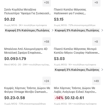
+
35
+
9
Σατέν Κορδέλα Μεταξένια
Πλεκτό Καπέλο Μάγισσας
Πολυεστέρα Ύφασμα Για Συσκευασία
Halloween για Γυναίκες
Δώρου DIY Χειροτεχνία Γάμος Πάρτι
Αναδιπλούμενο Μυτερό Καπέλο
$
0.22
$
3.15
Διακόσμηση Αξεσουάρ Μαλλιών
Μάγου Πλεκτό Μαγικό Καπέλο για
Cosplay Πάρτι
Χωρίς MOQ
·
3K+ πουλήθηκε πρόσφατα
Χωρίς MOQ
·
72% επαναπαραγγέλθηκε
Κορυφή 3% Καλύτερες Πωλήσεις
σε Τέχνες, χειροτεχνίες και ράψιμο
Κορυφή 3% Καλύτερες Πωλήσεις
σε
+
58
+
8
Μπαλόνια Από Αλουμινόχαρτο 4D
Πλεκτό Καπέλο Μάγισσας Μυτερό
Μεταλλική Σφαίρα Επιφάνεια
Καπέλο Μάγου Cosplay Halloween
Καθρέφτη Για Διακόσμηση Πάρτι
Μονόχρωμο Αναδιπλούμενο Ζεστό
$
0.093
-
1.79
$
3.03
Γενεθλίων Γάμου
Για Γυναίκες
Μικτό MOQ
:
20
·
29K+ πουλήθηκε πρόσφατα
Χωρίς MOQ
·
1K+ πουλήθηκε πρόσφατα
Κορυφή 3% Καλύτερες Πωλήσεις
σε
+
24
+
49
Κομψές Χάρτινες Τσάντες Δώρου Με
Μίνι Χάρτινες Τσάντες Δώρου Με
Φιόγκο Vintage Μοτίβο Damask
Λαβές Ανάγλυφο Ειδικό Χαρτόνι
Πολυτελής Συσκευασία Για Γάμο
Συσκευασία Κοσμημάτων Μικρή
$
0.23
-
0.58
-
14
%
$
0.12
-
0.61
Γιορτή Πάρτι
Τσάντα Σουβενίρ Πάρτι Πολύχρωμη
Χωρίς MOQ
·
73% επαναπαραγγέλθηκε
Χωρίς MOQ
·
5K+ πουλήθηκε πρόσφατα