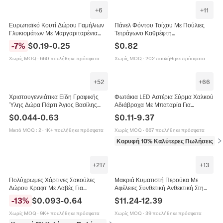
+
6
+
11
Ευρωπαϊκό Κουτί Δώρου Γαμήλιων
Πάνελ Φόντου Τοίχου Με Πούλιες
Γλυκισμάτων Με Μαργαριταρένια
Τετράγωνο Καθρέφτη
Λαβή Και Φιόγκο Από Ανάγλυφο
Αντανακλαστικό Πλαστικό Για
-
7
%
$
0.19
-
0.25
$
0.82
Χαρτί Για Δώρα Πάρτι
Διακόσμηση Γάμου Και Πάρτι
Γενεθλίων
Χωρίς MOQ
·
660 πουλήθηκε πρόσφατα
Χωρίς MOQ
·
202 πουλήθηκε πρόσφατα
+
52
+
66
Χριστουγεννιάτικα Είδη Γραφικής
Φωτάκια LED Αστέρια Σύρμα Χαλκού
Ύλης Δώρα Πάρτι Άγιος Βασίλης
Αδιάβροχα Με Μπαταρία Για
Τάρανδος Παιδικά Δώρα Ανταμοιβές
Διακόσμηση Τούρτας Ανθοδέσμης
$
0.044
-
0.63
$
0.11
-
9.37
Πάρτι Φεστιβάλ
Μικτό MOQ
:
2
·
1K+ πουλήθηκε πρόσφατα
Χωρίς MOQ
·
667 πουλήθηκε πρόσφατα
Κορυφή 10% Καλύτερες Πωλήσεις
σε
+
217
+
13
Πολύχρωμες Χάρτινες Σακούλες
Μακριά Κυματιστή Περούκα Με
Δώρου Κραφτ Με Λαβές Για
Αφέλειες Συνθετική Ανθεκτική Στη
Συσκευασία Ρούχων Γάμος Πάρτι
Θερμότητα Ίνα Φυσικά Μαλλιά Για
-
13
%
$
0.093
-
0.64
$
11.24
-
12.39
Ψώνια Τσάντα Δώρου
Γυναίκες Πάρτι Κοσπλέι
Χωρίς MOQ
·
9K+ πουλήθηκε πρόσφατα
Χωρίς MOQ
·
39 πουλήθηκε πρόσφατα