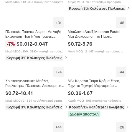
Μικτό MOQ
:
10
·
3K+ πουλήθηκε πρόσφατα
Χωρίς MOQ
·
1K+ πουλήθηκε πρόσφατα
Κορυφή 3% Καλύτερες Πωλήσεις
σε 
+
31
+
48
Πλαστικές Τσάντες Δώρου Με Λαβή
Μπαλόνια Λατέξ Macaron Pastel
Εκτύπωση Thank You Τσάντες
Ματ Διακόσμηση Για Πάρτι
Αγορών Για Μπουτίκ Λιανική
Γενεθλίων Γάμο Επέτειο Baby
-
7
%
$
0.012
-
0.047
$
0.72
-
5.76
Συσκευασία Δώρων Πάρτι
Shower Γιορτή Διάφορα Μεγέθη
Κομψά
Μικτό MOQ
:
100
·
38K+ πουλήθηκε πρόσφατα
Μικτό MOQ
:
2
·
147 πουλήθηκε πρόσφατα
Κορυφή 3% Καλύτερες Πωλήσεις
σε Μπομπονιέρες και δώρα
+
74
+
44
Χριστουγεννιάτικες Μπάλες
Μίνι Κορώνα Τιάρα Κράμα Στρας
Γυαλιστερές Πλαστικές Διακοσμητικά
Τεχνητό Τεχνητό Μαργαριτάρι
Δέντρου Κρεμαστά Διακόσμηση
Αξεσουάρ Μαλλιών Πριγκίπισσα
$
0.72
-
48.41
$
0.36
-
1.67
Πάρτι Εμπορικό Κέντρο Οροφής
Γενέθλια Διακόσμηση Πάρτι Στολίδι
Τούρτας
Μικτό MOQ
:
2
·
864 πουλήθηκε πρόσφατα
Χωρίς MOQ
·
865 πουλήθηκε πρόσφατα
Κορυφή 3% Καλύτερες Πωλήσεις
σε Διακόσμηση σπιτιού
Κορυφή 1% Καλύτερες Πωλήσεις
σε 
Δωρεάν αποστολή
+
44
+
28