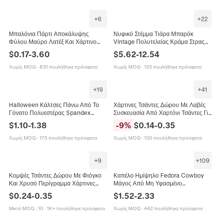
+
6
+
22
Μπαλόνια Πάρτι Αποκάλυψης
Νυφικό Στέμμα Τιάρα Μπαρόκ
Φύλου Μαύρο Λατέξ Και Χάρτινο
Vintage Πολυτελείας Κράμα Στρας
Κομφετί Σχέδιο Boy Or Girl
Κρύσταλλο Για Γάμο Γενέθλια Πάρτι
$
0.17
-
3.60
$
5.62
-
12.54
Διακόσμηση Baby Shower
Γυναίκες
Χωρίς MOQ
·
831 πουλήθηκε πρόσφατα
Χωρίς MOQ
·
133 πουλήθηκε πρόσφατα
+
19
+
41
Halloween Κάλτσες Πάνω Από Το
Χάρτινες Τσάντες Δώρου Με Λαβές
Γόνατο Πολυεστέρας Spandex
Συσκευασία Από Χαρτόνι Τσάντες Για
Πόκερ Αρλεκίνος Τζόκερ Αξεσουάρ
Γενέθλια Γάμο Πάρτι Φλοράλ Σχέδια
$
1.10
-
1.38
-
9
%
$
0.14
-
0.35
Cosplay
Καρδιά
Χωρίς MOQ
·
175 πουλήθηκε πρόσφατα
Χωρίς MOQ
·
130 πουλήθηκε πρόσφατα
+
9
+
109
Κομψές Τσάντες Δώρου Με Φιόγκο
Καπέλο Ημίψηλο Fedora Cowboy
Και Χρυσό Περίγραμμα Χάρτινες
Μάγος Από Μη Υφασμένο
Τσάντες Για Γάμο Πάρτι Επέτειο
Πολυεστέρα Τσόχα Για Παράσταση
$
0.24
-
0.35
$
1.52
-
2.33
Αναμνηστικά Πολυτελείας
Πάρτι Cosplay Ενήλικες Παιδιά
Μικτό MOQ
:
10
·
1K+ πουλήθηκε πρόσφατα
Χωρίς MOQ
·
442 πουλήθηκε πρόσφατα