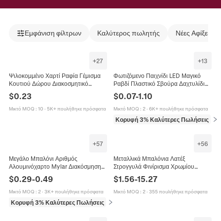
Εμφάνιση φίλτρων
Καλύτερος πωλητής
Νέες Αφίξεις
+
27
+
13
Ψιλοκομμένο Χαρτί Ραφία Γέμισμα
Φωτιζόμενο Παιχνίδι LED Μαγικό
Κουτιού Δώρου Διακοσμητικό
Ραβδί Πλαστικό Σβούρα Δαχτυλίδι
Πολύχρωμο Σατέν Χαρτιού Για Γάμο
Στέκα Σφεντόνα Πύραυλος Παιχνίδι
$
0.23
$
0.07
-
1.10
Πάρτι Συσκευασία
Πάρτι Για Παιδιά
Μικτό MOQ
:
10
·
5K+ πουλήθηκε πρόσφατα
Μικτό MOQ
:
2
·
6K+ πουλήθηκε πρόσφατα
Κορυφή 3% Καλύτερες Πωλήσεις
σε 
+
57
+
56
Μεγάλο Μπαλόνι Αριθμός
Μεταλλικά Μπαλόνια Λατέξ
Αλουμινόχαρτο Mylar Διακόσμηση
Στρογγυλά Φινίρισμα Χρωμίου
Πάρτι Γενέθλια Επέτειος Γιορτή
Γυαλιστερά Διακοσμητικά Για Πάρτι
$
0.29
-
0.49
$
1.56
-
15.27
Αυτόματο Κλείσιμο
Γενεθλίων Γάμο Επέτειο Ζωηρά
Επαναχρησιμοποιήσιμο
Χρώματα
Μικτό MOQ
:
2
·
3K+ πουλήθηκε πρόσφατα
Μικτό MOQ
:
2
·
355 πουλήθηκε πρόσφατα
Κορυφή 3% Καλύτερες Πωλήσεις
σε Διακοσμήσεις πάρτι