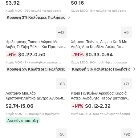
$
3.92
$
0.16
Αναδιπλούμενο Γοτθικό Αξεσουάρ
Νυχτερινές Εκδηλώσεις
Χωρίς MOQ
·
969 πουλήθηκε πρόσφατα
Χωρίς MOQ
·
1K+ πουλήθηκε πρόσφατα
Κορυφή 3% Καλύτερες Πωλήσεις
σε Καπέλα
+
42
+
9
Ημιδιαφανής Τσάντα Δώρου Με
Χάρτινες Τσάντες Δώρου Kraft Με
Λαβές Σε Όψη Ξύλου Και Πριτσίνια
Λαβές Από Κορδέλα Απλές Για
Αδιάβροχη Πλαστική Τσάντα Για
Ψώνια Πάρτι Γάμο Μινιμαλιστικές
-
6
%
$
0.22
-
0.50
-
19
%
$
0.33
-
0.64
Γάμο Και Πάρτι
Κομψές Μπουτίκ
Χωρίς MOQ
·
7K+ πουλήθηκε πρόσφατα
Χωρίς MOQ
·
9K+ πουλήθηκε πρόσφατα
Κορυφή 5% Καλύτερες Πωλήσεις
σε Είδη εκδηλώσεων και πάρτι
Κορυφή 3% Καλύτερες Πωλήσεις
σε
+
83
+
71
Λούτρινο Μαξιλάρι
Κεριά Γενεθλίων Αρκούδα Καρδιά
Χριστουγεννιάτικο Δέντρο Άνθρωπος
Αστέρι Αλφάβητο Happy Birthday
Μελομακάρονο Άγιος Βασίλης
Σπιράλ Μουσικό Περιστρεφόμενο
$
2.74
-
15.06
-
14
%
$
0.12
-
2.32
Μαλακό Παιχνίδι Διακοσμητικό
Παραφίνη Διακόσμηση Τούρτας
Μαξιλάρι
Χωρίς MOQ
·
29 πουλήθηκε πρόσφατα
Μικτό MOQ
:
3
·
503 πουλήθηκε πρόσφατα
Δωρεάν αποστολή
+
26
+
92