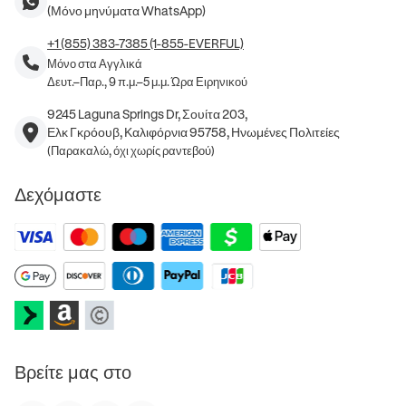
(Μόνο μηνύματα WhatsApp)
+1 (855) 383-7385 (1-855-EVERFUL)
Μόνο στα Αγγλικά
Δευτ.–Παρ., 9 π.μ.–5 μ.μ. Ώρα Ειρηνικού
9245 Laguna Springs Dr, Σουίτα 203,
Ελκ Γκρόουβ, Καλιφόρνια 95758, Ηνωμένες Πολιτείες
(Παρακαλώ, όχι χωρίς ραντεβού)
Δεχόμαστε
Βρείτε μας στο