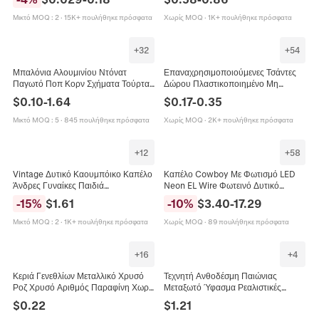
Κατάστημα Ρούχων Δώρα Πάρτι
Δέρμα PU Φιόγκος
Ανθεκτικές
Μικτό MOQ
:
2
·
15K+ πουλήθηκε πρόσφατα
Χωρίς MOQ
·
1K+ πουλήθηκε πρόσφατα
+
32
+
54
Μπαλόνια Αλουμινίου Ντόνατ
Επαναχρησιμοποιούμενες Τσάντες
Παγωτό Ποπ Κορν Σχήματα Τούρτας
Δώρου Πλαστικοποιημένο Μη
Γιγαντιαία Διακόσμηση Πάρτι
Υφασμένο Ύφασμα Χειρός Κινέζικο
$
0.10
-
1.64
$
0.17
-
0.35
Γενεθλίων Γιορτή Παιδιών Θέμα
Στυλ Λουλούδια Τοπία Για Ψώνια
Γλυκών
Γενέθλια Πάρτι
Μικτό MOQ
:
5
·
845 πουλήθηκε πρόσφατα
Χωρίς MOQ
·
2K+ πουλήθηκε πρόσφατα
+
12
+
58
Vintage Δυτικό Καουμπόικο Καπέλο
Καπέλο Cowboy Με Φωτισμό LED
Άνδρες Γυναίκες Παιδιά
Neon EL Wire Φωτεινό Δυτικό
Πολυεστέρας Μεγάλο Γείσο Fedora
Καπέλο Για Καρναβάλι Πάρτι
-
15
%
$
1.61
-
10
%
$
3.40
-
17.29
Jazz Ρετρό Αξεσουάρ Πάρτι
Halloween Φεστιβάλ Μουσικής
Μικτό MOQ
:
2
·
1K+ πουλήθηκε πρόσφατα
Χωρίς MOQ
·
89 πουλήθηκε πρόσφατα
+
16
+
4
Κεριά Γενεθλίων Μεταλλικό Χρυσό
Τεχνητή Ανθοδέσμη Παιώνιας
Ροζ Χρυσό Αριθμός Παραφίνη Χωρίς
Μεταξωτό Ύφασμα Ρεαλιστικές
Καπνό Διακόσμηση Τούρτας
Παιώνιες Διακόσμηση Σπιτιού Γάμος
$
0.22
$
1.21
Πάρτι Αξεσουάρ Φωτογραφίας