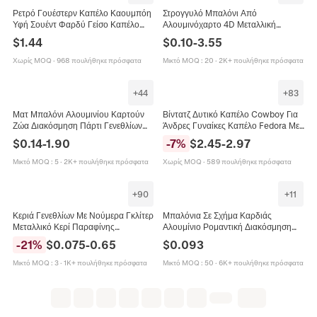
Ρετρό Γουέστερν Καπέλο Καουμπόη
Στρογγυλό Μπαλόνι Από
Υφή Σουέντ Φαρδύ Γείσο Καπέλο
Αλουμινόχαρτο 4D Μεταλλική
Ήλιου Με Ρυθμιζόμενο Σχοινί Ανέμου
Σφαίρα Καθρέφτης Για Διακόσμηση
$
1.44
$
0.10
-
3.55
Διακόσμηση Με Σταυροβελονιά
Πάρτι Γενεθλίων Γάμου Φεστιβάλ
Γιορτή
Χωρίς MOQ
·
968 πουλήθηκε πρόσφατα
Μικτό MOQ
:
20
·
2K+ πουλήθηκε πρόσφατα
+
44
+
83
Ματ Μπαλόνι Αλουμινίου Καρτούν
Βίντατζ Δυτικό Καπέλο Cowboy Για
Ζώα Διακόσμηση Πάρτι Γενεθλίων
Άνδρες Γυναίκες Καπέλο Fedora Με
Αρκούδα Ουράνιο Τόξο Δεινόσαυρος
Φαρδύ Γείσο Με Διακοσμητική Ζώνη
$
0.14
-
1.90
-
7
%
$
2.45
-
2.97
Τούρτα Μπαλόνι Mylar Παιδιά
Μονόχρωμο Πολυεστέρα
Φθινόπωρο Χειμώνας Καπέλο Πάρτι
Μικτό MOQ
:
5
·
2K+ πουλήθηκε πρόσφατα
Χωρίς MOQ
·
589 πουλήθηκε πρόσφατα
+
90
+
11
Κεριά Γενεθλίων Με Νούμερα Γκλίτερ
Μπαλόνια Σε Σχήμα Καρδιάς
Μεταλλικό Κερί Παραφίνης
Αλουμίνιο Ρομαντική Διακόσμηση
Διακόσμηση Τούρτας Για Πάρτι
Πάρτι Αγίου Βαλεντίνου Γάμος
-
21
%
$
0.075
-
0.65
$
0.093
Επέτειο Κομψό Διακοσμητικό
Πρόταση Γάμου Τυπωμένο Θέμα
Μικτό MOQ
:
3
·
1K+ πουλήθηκε πρόσφατα
Μικτό MOQ
:
50
·
6K+ πουλήθηκε πρόσφατα