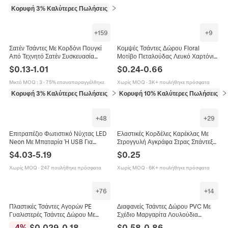
Κορυφή 3% Καλύτερες Πωλήσεις
σε Μπομπονιέρες και δώρα
+
159
+
9
Σατέν Τσάντες Με Κορδόνι Πουγκί
Κομψές Τσάντες Δώρου Floral
Από Τεχνητό Σατέν Συσκευασία
Μοτίβο Πεταλούδας Λευκό Χαρτόνι
Δώρου Κοσμημάτων Λείο
Φορητές Χάρτινες Τσάντες Με
$
0.13
-
1.01
$
0.24
-
0.66
Γυαλιστερό Για Γάμο Πάρτι
Φιόγκο Από Μεταξωτή Κορδέλα Για
Γάμο Φεστιβάλ Πάρτι Γενέθλια
Μικτό MOQ
:
3
·
75% επαναπαραγγέλθηκε
Χωρίς MOQ
·
3K+ πουλήθηκε πρόσφατα
Διακοπές Vintage Στυλ
Κορυφή 3% Καλύτερες Πωλήσεις
σε Είδη εκδηλώσεων και πάρτι
Κορυφή 10% Καλύτερες Πωλήσεις
σε
+
48
+
29
Επιτραπέζιο Φωτιστικό Νύχτας LED
Ελαστικές Κορδέλες Καρέκλας Με
Neon Με Μπαταρία Ή USB Για
Στρογγυλή Αγκράφα Στρας Σπάντεξ
Διακόσμηση Σπιτιού
Σατέν Γάλακτος Για Γάμο Δεξίωση
$
4.03
-
5.19
$
0.25
Κρεβατοκάμαρας Πάρτι Γάμου
Πάρτι Μοντέρνα Διακόσμηση
Φωτιστικό
Χωρίς MOQ
·
247 πουλήθηκε πρόσφατα
Χωρίς MOQ
·
6K+ πουλήθηκε πρόσφατα
+
76
+
14
Πλαστικές Τσάντες Αγορών PE
Διαφανείς Τσάντες Δώρου PVC Με
Γυαλιστερές Τσάντες Δώρου Με
Σχέδιο Μαργαρίτα Λουλούδια
Λαβή Die Cut Για Μπουτίκ
Αστέρια Φορητές Τσάντες Λαβές Από
-
4
%
$
0.029
-
0.18
$
0.58
-
0.86