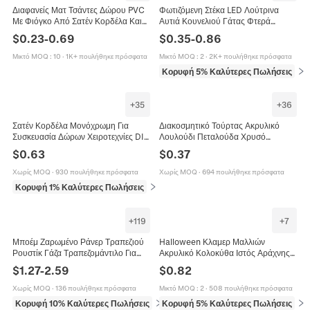
Διαφανείς Ματ Τσάντες Δώρου PVC
Φωτιζόμενη Στέκα LED Λούτρινα
Με Φιόγκο Από Σατέν Κορδέλα Και
Αυτιά Κουνελιού Γάτας Φτερά
Ραφία Για Δώρα Γάμου Και Πάρτι
Αγγέλου Κέρατα Ταράνδου Για Πάρτι
$
0.23
-
0.69
$
0.35
-
0.86
Γενεθλίων Με Ετικέτες
Φεστιβάλ Πρωτότυπο
Μικτό MOQ
:
10
·
1K+ πουλήθηκε πρόσφατα
Μικτό MOQ
:
2
·
2K+ πουλήθηκε πρόσφατα
Κορυφή 5% Καλύτερες Πωλήσεις
σε 
+
36
+
35
Διακοσμητικό Τούρτας Ακρυλικό
Σατέν Κορδέλα Μονόχρωμη Για
Λουλούδι Πεταλούδα Χρυσό
Συσκευασία Δώρων Χειροτεχνίες DIY
Καθρέφτη Εκτύπωση UV Χρόνια
Διακόσμηση Γάμου Πάρτι
$
0.37
$
0.63
Πολλά Επέτειος Επιδόρπιο Πάρτι
Συσκευασία Λουλουδιών
Πολυεστέρας Λείο
Χωρίς MOQ
·
694 πουλήθηκε πρόσφατα
Χωρίς MOQ
·
930 πουλήθηκε πρόσφατα
Κορυφή 1% Καλύτερες Πωλήσεις
σε Τέχνες, χειροτεχνίες και ράψιμο
+
119
+
7
Μποέμ Ζαρωμένο Ράνερ Τραπεζιού
Halloween Κλαμερ Μαλλιών
Ρουστίκ Γάζα Τραπεζομάντιλο Για
Ακρυλικό Κολοκύθα Ιστός Αράχνης
Δεξίωση Γάμου Πάρτι Συμπόσιο
Νυχτερίδα Φάντασμα Νεκροκεφαλή
$
1.27
-
2.59
$
0.82
Διακόσμηση Τραπεζαρίας
Γοτθικό Για Γυναίκες Κορίτσια
Χωρίς MOQ
·
136 πουλήθηκε πρόσφατα
Μικτό MOQ
:
2
·
508 πουλήθηκε πρόσφατα
Κορυφή 10% Καλύτερες Πωλήσεις
σε Κουζίνα και τραπεζαρία
Κορυφή 5% Καλύτερες Πωλήσεις
σε 