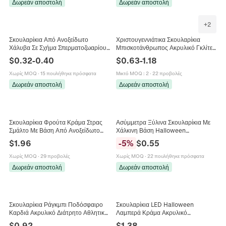
Δωρεάν αποστολή
Δωρεάν αποστολή
+
2
Σκουλαρίκια Από Ανοξείδωτο
Χριστουγεννιάτικα Σκουλαρίκια
Χάλυβα Σε Σχήμα Σπερματοζωαρίου
Μπισκοτάνθρωπος Ακρυλικό Γκλίτερ
Γυρίνου Δημιουργικά Αστεία
Εορταστικά Κοσμήματα Για Γυναίκες
$
0.32
-
0.40
$
0.63
-
1.18
Κοσμήματα Ζωικού Στυλ Για Γυναίκες
Κορίτσια
Χωρίς MOQ
·
15 πουλήθηκε πρόσφατα
Μικτό MOQ
:
2
·
22 προβολές
Δωρεάν αποστολή
Δωρεάν αποστολή
Σκουλαρίκια Φρούτα Κράμα Στρας
Ασύμμετρα Ξύλινα Σκουλαρίκια Με
Σμάλτο Με Βάση Από Ανοξείδωτο
Χάλκινη Βάση Halloween
Ατσάλι Χαριτωμένα Πολύχρωμα
Νεκροκεφαλή Νυχτερίδα Φέρετρο
$
1.96
-
5
%
$
0.55
Κοσμήματα Για Γυναίκες
Γοτθικό Στιλ Για Γυναίκες
Χωρίς MOQ
·
29 προβολές
Χωρίς MOQ
·
22 πουλήθηκε πρόσφατα
Δωρεάν αποστολή
Δωρεάν αποστολή
Σκουλαρίκια Ράγκμπι Ποδόσφαιρο
Σκουλαρίκια LED Halloween
Καρδιά Ακρυλικό Διάτρητο Αθλητικά
Λαμπερά Κράμα Ακρυλικό
Κοσμήματα Για Γυναίκες
Νεκροκεφαλή Κολοκύθα Αξεσουάρ
$
0.92
$
1.38