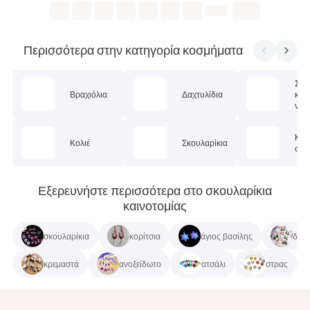
Περισσότερα στην κατηγορία κοσμήματα
Σετ
Βραχιόλια
Δαχτυλίδια
κοσ
ν
Κοσ
Κολιέ
Σκουλαρίκια
σώμ
Εξερευνήστε περισσότερα στο σκουλαρίκια
καινοτομίας
σκουλαρίκια
κορίτσια
άγιος βασίλης
δέντ
κρεμαστά
ανοξείδωτο
ατσάλι
στρας