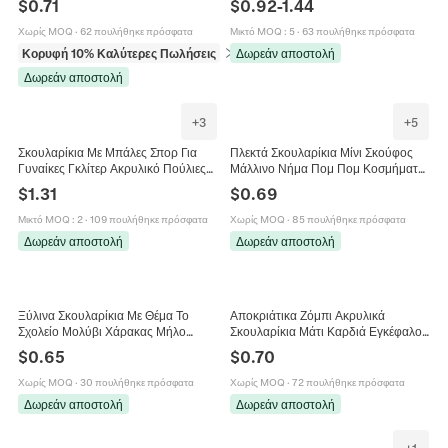
$
0.71
$
0.92
-
1.44
Για Πάρτι Μεταμφιέσεων
Χριστουγεννιάτικο Πάρτι Γιορτή
Χωρίς MOQ
·
62 πουλήθηκε πρόσφατα
Μικτό MOQ
:
5
·
63 πουλήθηκε πρόσφατα
Κορυφή 10% Καλύτερες Πωλήσεις
σε Ρούχα και αξεσουάρ πάρτι
Δωρεάν αποστολή
Δωρεάν αποστολή
+
3
+
5
Σκουλαρίκια Με Μπάλες Σπορ Για
Πλεκτά Σκουλαρίκια Μίνι Σκούφος
Γυναίκες Γκλίτερ Ακρυλικό Πούλιες
Μάλλινο Νήμα Πομ Πομ Κοσμήματα
Μπάσκετ Ποδόσφαιρο Μπέιζμπολ
Χειμώνας Χαριτωμένο Χρώμα
$
1.31
$
0.69
Κοσμήματα Παιχνιδιού
Καραμέλας Για Γυναίκες
Μικτό MOQ
:
2
·
109 πουλήθηκε πρόσφατα
Χωρίς MOQ
·
85 πουλήθηκε πρόσφατα
Δωρεάν αποστολή
Δωρεάν αποστολή
Ξύλινα Σκουλαρίκια Με Θέμα Το
Αποκριάτικα Ζόμπι Ακρυλικά
Σχολείο Μολύβι Χάρακας Μήλο
Σκουλαρίκια Μάτι Καρδιά Εγκέφαλος
Καρδιά Σχήμα Δημιουργικά
Γλώσσα Γοτθικό Τρόμου Κοσμήματα
$
0.65
$
0.70
Κοσμήματα Για Γυναίκες Δώρο
Με Ατσάλινο Κούμπωμα
Δασκάλας
Χωρίς MOQ
·
30 πουλήθηκε πρόσφατα
Χωρίς MOQ
·
72 πουλήθηκε πρόσφατα
Δωρεάν αποστολή
Δωρεάν αποστολή