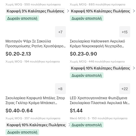
Άνδρες
Πρωτότυπο
Χωρίς MOQ
·
550 πουλήθηκε πρόσφατα
Χωρίς MOQ
·
885 πουλήθηκε πρόσφατα
Κορυφή 3% Καλύτερες Πωλήσεις
σε Σκουλαρίκια
Κορυφή 10% Καλύτερες Πωλήσεις
σε
Δωρεάν αποστολή
Δωρεάν αποστολή
+
7
+
15
Μενταγιόν Ψάρι Σε Σακούλα
Σκουλαρίκια Halloween Ακρυλικό
Προσομοίωσης Ρητίνη Χρυσόψαρο
Κράμα Νεκροκεφαλή Νυχτερίδα
Ψάρι Κλόουν Για Σκουλαρίκια DIY
Ιστός Αράχνης Γοτθικό Σκοτεινό Στυλ
$
0.20
-
2.13
$
0.23
-
0.90
Μπρελόκ Κατασκευή Κοσμημάτων
Κοσμήματα Γυναίκες
Χωρίς MOQ
·
194 πουλήθηκε πρόσφατα
Χωρίς MOQ
·
446 πουλήθηκε πρόσφατα
Κορυφή 10% Καλύτερες Πωλήσεις
σε
Δωρεάν αποστολή
+
8
+
22
Σκουλαρίκια Καρφωτά Μπάλες Σπορ
LED Χριστουγεννιάτικα Φωτιζόμενα
Στρας Γκλίτερ Κράμα Μπάσκετ
Σκουλαρίκια Πλαστικά Ακρυλικά Με
Ποδόσφαιρο Ράγκμπι Μπέιζμπολ
Γάντζους Κράματος Λαμπερά Άγιος
$
0.40
-
0.64
$
1.44
Κοσμήματα Για Άνδρες Γυναίκες
Βασίλης Τάρανδος Χιονάνθρωπος
Κοσμήματα
Χωρίς MOQ
·
357 πουλήθηκε πρόσφατα
Μικτό MOQ
:
5
·
150 πουλήθηκε πρόσφατα
Κορυφή 10% Καλύτερες Πωλήσεις
σε Σκουλαρίκια
Δωρεάν αποστολή
Δωρεάν αποστολή