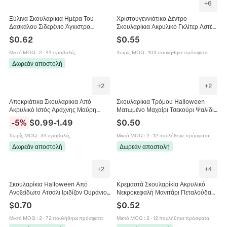
+
6
Ξύλινα Σκουλαρίκια Ημέρα Του
Χριστουγεννιάτικο Δέντρο
Δασκάλου Σιδερένιο Άγκιστρο
Σκουλαρίκια Ακρυλικό Γκλίτερ Αστέρι
Σχολική Εκπαίδευση Κουκουβάγια
Γιορτινά Κοσμήματα Για Γυναίκες
$
0.62
$
0.55
Βιβλίο Σημειωματάριο Παλέτα
Κορίτσια Δώρο Πρωτοχρονιάς
Μικτό MOQ
:
2
·
44 προβολές
Χωρίς MOQ
·
103 πουλήθηκε πρόσφατα
Δωρεάν αποστολή
+
2
+
2
Αποκριάτικα Σκουλαρίκια Από
Σκουλαρίκια Τρόμου Halloween
Ακρυλικό Ιστός Αράχνης Μαύρη
Ματωμένο Μαχαίρι Τσεκούρι Ψαλίδι
Γάτα Μάγισσα Φάντασμα Κρανίο
Ακρυλικό Τυπωτό Γοτθικό Αστείο
-
5
%
$
0.99
-
1.49
$
0.50
Γοτθικό Κόσμημα
Σκουλαρίκια Όπλα Γυναικεία
Κοσμήματα
Χωρίς MOQ
·
34 προβολές
Μικτό MOQ
:
2
·
12 πουλήθηκε πρόσφατα
Δωρεάν αποστολή
Δωρεάν αποστολή
+
2
+
4
Σκουλαρίκια Halloween Από
Κρεμαστά Σκουλαρίκια Ακρυλικό
Ανοξείδωτο Ατσάλι Ιριδίζον Ουράνιο
Νεκροκεφαλή Μανιτάρι Πεταλούδα
Τόξο Γοτθικό Φάντασμα Κολοκύθα
Λουλούδι Φίδι Goth Κοσμήματα Για
$
0.70
$
0.52
Νυχτερίδα Σκελετός Μάγισσα Αράχνη
Γυναίκες Ημέρα Των Νεκρών
Μικτό MOQ
:
2
·
72 πουλήθηκε πρόσφατα
Μικτό MOQ
:
2
·
12 πουλήθηκε πρόσφατα