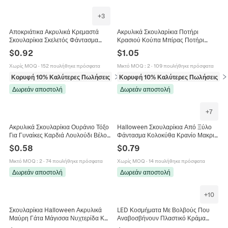
+
3
Αποκριάτικα Ακρυλικά Κρεμαστά
Ακρυλικά Σκουλαρίκια Ποτήρι
Σκουλαρίκια Σκελετός Φάντασμα
Κρασιού Κούπα Μπίρας Ποτήρι
Καπέλο Μάγου Γοτθικά Κοσμήματα
Ουίσκι Πρωτότυπα Διαφανή
$
0.92
$
1.05
Με Ατσάλινο Πείρο
Δημιουργικά Κοσμήματα Για
Γυναίκες Κορίτσια
Χωρίς MOQ
·
152 πουλήθηκε πρόσφατα
Μικτό MOQ
:
2
·
109 πουλήθηκε πρόσφατα
Κορυφή 10% Καλύτερες Πωλήσεις
σε Σκουλαρίκια
Κορυφή 10% Καλύτερες Πωλήσεις
σε
Δωρεάν αποστολή
Δωρεάν αποστολή
+
7
Ακρυλικά Σκουλαρίκια Ουράνιο Τόξο
Halloween Σκουλαρίκια Από Ξύλο
Για Γυναίκες Καρδιά Λουλούδι Βέλος
Φάντασμα Κολοκύθα Κρανίο Μακριά
Μακριά Πολυεπίπεδα Κοσμήματα
Κρεμαστά Αστεία Καρτούν Αξεσουάρ
$
0.58
$
0.79
Γλυκό Σχέδιο
Πάρτι
Μικτό MOQ
:
2
·
74 πουλήθηκε πρόσφατα
Χωρίς MOQ
·
14 πουλήθηκε πρόσφατα
Δωρεάν αποστολή
Δωρεάν αποστολή
+
10
Σκουλαρίκια Halloween Ακρυλικά
LED Κοσμήματα Με Βολβούς Που
Μαύρη Γάτα Μάγισσα Νυχτερίδα Και
Αναβοσβήνουν Πλαστικό Κράμα
Σχέδιο Κρανίου Γυναικεία Αξεσουάρ
Φωτεινά Σκουλαρίκια Κολιέ Βραχιόλι