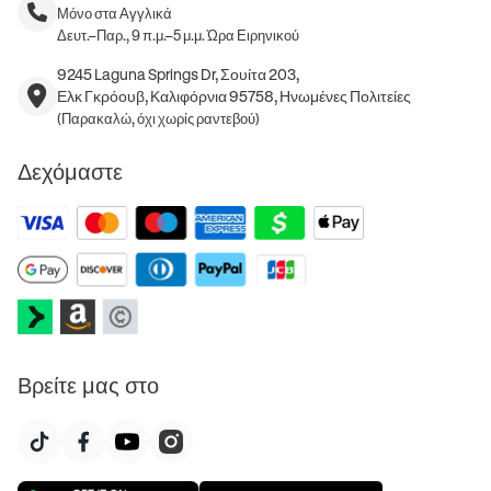
Μόνο στα Αγγλικά
Δευτ.–Παρ., 9 π.μ.–5 μ.μ. Ώρα Ειρηνικού
9245 Laguna Springs Dr, Σουίτα 203,
Ελκ Γκρόουβ, Καλιφόρνια 95758, Ηνωμένες Πολιτείες
(Παρακαλώ, όχι χωρίς ραντεβού)
Δεχόμαστε
Βρείτε μας στο