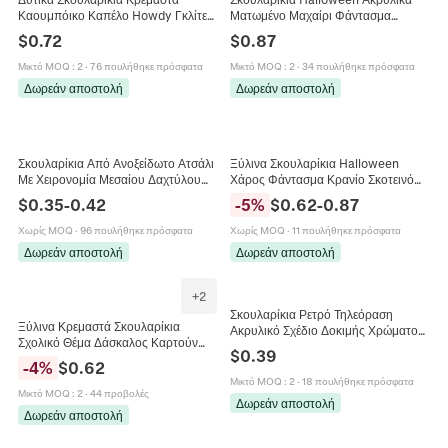
Καουμπόικο Καπέλο Howdy Γκλίτερ
Ματωμένο Μαχαίρι Φάντασμα
Ακρυλικό Στρας Πανκ Στυλ
Κρανίο Gothic Punk Κοσμήματα Για
$
0.72
$
0.87
Κοσμήματα Για Γυναίκες
Γυναίκες Με Ασημένια Βάση
Μικτό MOQ
:
2
·
76 πουλήθηκε πρόσφατα
Μικτό MOQ
:
2
·
34 πουλήθηκε πρόσφατα
Δωρεάν αποστολή
Δωρεάν αποστολή
Σκουλαρίκια Από Ανοξείδωτο Ατσάλι
Ξύλινα Σκουλαρίκια Halloween
Με Χειρονομία Μεσαίου Δαχτύλου
Χάρος Φάντασμα Κρανίο Σκοτεινό
Πανκ Χιπ Χοπ Κοσμήματα Για
Γοτθικό Καρτούν Κοσμήματα Για
$
0.35
-
0.42
-
5
%
$
0.62
-
0.87
Άνδρες Γυναίκες
Γυναίκες Και Κορίτσια
Χωρίς MOQ
·
96 πουλήθηκε πρόσφατα
Χωρίς MOQ
·
11 πουλήθηκε πρόσφατα
Δωρεάν αποστολή
Δωρεάν αποστολή
+
2
Σκουλαρίκια Ρετρό Τηλεόραση
Ξύλινα Κρεμαστά Σκουλαρίκια
Ακρυλικό Σχέδιο Δοκιμής Χρώματος
Σχολικό Θέμα Δάσκαλος Καρτούν
Προσομοίωση Νοσταλγικό
$
0.39
Μολύβι Βιβλίο Υδρόγειος
Χειροποίητο Κόσμημα Γυναίκες
-
4
%
$
0.62
Κοσμήματα Για Γυναίκες Με
Μικτό MOQ
:
2
·
18 πουλήθηκε πρόσφατα
Σιδερένιο Άγκιστρο
Μικτό MOQ
:
2
·
44 προβολές
Δωρεάν αποστολή
Δωρεάν αποστολή