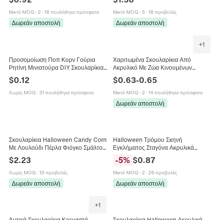
Πάρτι
Μικτό MOQ
:
2
·
18 πουλήθηκε πρόσφατα
Μικτό MOQ
:
5
·
18 προβολές
Δωρεάν αποστολή
Δωρεάν αποστολή
+
1
Προσομοίωση Ποπ Κορν Γούρια
Χαριτωμένα Σκουλαρίκια Από
Ρητίνη Μινιατούρα DIY Σκουλαρίκια
Ακρυλικό Με Ζώα Κινουμένων
Μενταγιόν Διακόσμηση Θήκης
Σχεδίων Για Γυναίκες Κορίτσια Γάτα
$
0.12
$
0.63
-
0.65
Τηλεφώνου Πρωτότυπο
Κουκουβάγια Κολιμπρί Κοσμήματα
Χωρίς MOQ
·
31 πουλήθηκε πρόσφατα
Μικτό MOQ
:
2
·
14 πουλήθηκε πρόσφατα
Δωρεάν αποστολή
Σκουλαρίκια Halloween Candy Corn
Halloween Τρόμου Σκηνή
Με Λουλούδι Πέρλα Φιόγκο Σμάλτο
Εγκλήματος Σταγόνα Ακρυλικά
Κράμα Κοσμήματα Για Γυναίκες
Σκουλαρίκια Γυναικεία Προσοχή
$
2.23
-
5
%
$
0.87
Ματωμένο Αποτύπωμα Δακτυλικό
Αποτύπωμα Κόσμημα
Χωρίς MOQ
·
10 προβολές
Μικτό MOQ
:
2
·
26 προβολές
Δωρεάν αποστολή
Δωρεάν αποστολή
+
1
Δυτικά Σκουλαρίκια Κρεμαστά
Σκουλαρίκια Halloween Ακρυλικά