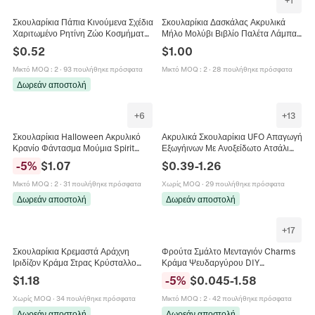
+
1
Σκουλαρίκια Πάπια Κινούμενα Σχέδια
Σκουλαρίκια Δασκάλας Ακρυλικά
Χαριτωμένο Ρητίνη Ζώο Κοσμήματα
Μήλο Μολύβι Βιβλίο Παλέτα Λάμπα
Με Πλαστικό Κούμπωμα Για Κορίτσια
Πρωτότυπα Σχολικά Κοσμήματα
$
0.52
$
1.00
Παιδιά Πρωτότυπο
Δώρο Για Εκπαιδευτικούς
Μικτό MOQ
:
2
·
93 πουλήθηκε πρόσφατα
Μικτό MOQ
:
2
·
28 πουλήθηκε πρόσφατα
Δωρεάν αποστολή
+
6
+
13
Σκουλαρίκια Halloween Ακρυλικό
Ακρυλικά Σκουλαρίκια UFO Απαγωγή
Κρανίο Φάντασμα Μούμια Spirit
Εξωγήινων Με Ανοξείδωτο Ατσάλι
Board Γοτθικό Πανκ Κρεμαστά
Δημιουργικά Κοσμήματα Για
-
5
%
$
1.07
$
0.39
-
1.26
Γυναίκες Κορίτσια Κοσμήματα
Γυναίκες
Μικτό MOQ
:
2
·
31 πουλήθηκε πρόσφατα
Χωρίς MOQ
·
29 πουλήθηκε πρόσφατα
Δωρεάν αποστολή
Δωρεάν αποστολή
+
17
Σκουλαρίκια Κρεμαστά Αράχνη
Φρούτα Σμάλτο Μενταγιόν Charms
Ιριδίζον Κράμα Στρας Κρύσταλλο
Κράμα Ψευδαργύρου DIY
Γοτθικό Χάλοουιν Κόσμημα Για
Κατασκευή Κοσμημάτων Κολιέ
$
1.18
-
5
%
$
0.045
-
1.58
Γυναίκες
Σκουλαρίκια Μπρελόκ Μικτά
Σχήματα
Χωρίς MOQ
·
34 πουλήθηκε πρόσφατα
Μικτό MOQ
:
2
·
42 πουλήθηκε πρόσφατα
Δωρεάν αποστολή
Δωρεάν αποστολή