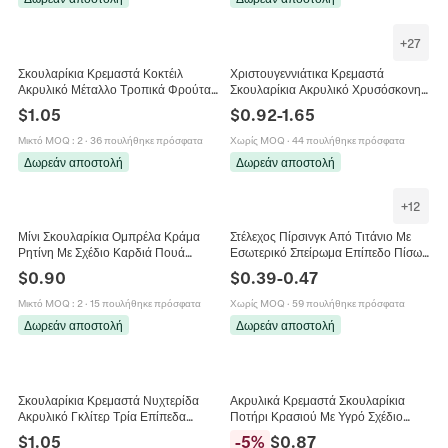
+
27
Σκουλαρίκια Κρεμαστά Κοκτέιλ
Χριστουγεννιάτικα Κρεμαστά
Ακρυλικό Μέταλλο Τροπικά Φρούτα
Σκουλαρίκια Ακρυλικό Χρυσόσκονη
Καλοκαιρινό Πάρτι Διακοπές
Χριστουγεννιάτικο Δέντρο Με
$
1.05
$
0.92
-
1.65
Κοσμήματα Γυναικεία
Κούμπωμα Από Κράμα Κοσμήματα
Μικτό MOQ
:
2
·
36 πουλήθηκε πρόσφατα
Χωρίς MOQ
·
44 πουλήθηκε πρόσφατα
Δωρεάν αποστολή
Δωρεάν αποστολή
+
12
Μίνι Σκουλαρίκια Ομπρέλα Κράμα
Στέλεχος Πίρσινγκ Από Τιτάνιο Με
Ρητίνη Με Σχέδιο Καρδιά Πουά
Εσωτερικό Σπείρωμα Επίπεδο Πίσω
Τεχνητό Τεχνητό Μαργαριτάρι Γλυκό
Μέρος Αξεσουάρ Σκουλαρίκι
$
0.90
$
0.39
-
0.47
Πρωτότυπο Για Γυναίκες
Κοσμήματα Σώματος
Μικτό MOQ
:
2
·
15 πουλήθηκε πρόσφατα
Χωρίς MOQ
·
59 πουλήθηκε πρόσφατα
Δωρεάν αποστολή
Δωρεάν αποστολή
Σκουλαρίκια Κρεμαστά Νυχτερίδα
Ακρυλικά Κρεμαστά Σκουλαρίκια
Ακρυλικό Γκλίτερ Τρία Επίπεδα
Ποτήρι Κρασιού Με Υγρό Σχέδιο
Γοτθικό Στυλ Halloween Κοσμήματα
Ποτήρι Μπίρας Πρωτότυπα
$
1.05
-
5
%
$
0.87
Για Γυναίκες
Κοσμήματα Για Πάρτι