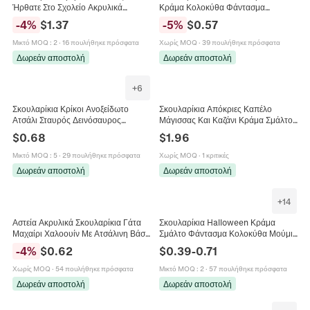
Ήρθατε Στο Σχολείο Ακρυλικά
Κράμα Κολοκύθα Φάντασμα
Πολύχρωμα Μολύβια Με Ατσάλινη
Νυχτερίδα Αράχνη Σκελετός
-
4
%
$
1.37
-
5
%
$
0.57
Βάση Για Δασκάλους Μαθητές
Κοσμήματα Για Γυναίκες
Πρωτότυπα
Μικτό MOQ
:
2
·
16 πουλήθηκε πρόσφατα
Χωρίς MOQ
·
39 πουλήθηκε πρόσφατα
Δωρεάν αποστολή
Δωρεάν αποστολή
+
6
Σκουλαρίκια Κρίκοι Ανοξείδωτο
Σκουλαρίκια Απόκριες Καπέλο
Ατσάλι Σταυρός Δεινόσαυρος
Μάγισσας Και Καζάνι Κράμα Σμάλτο
Άγγελος Σπαθί Λεοπάρδαλη Πανκ
Στρας Κοσμήματα Για Γυναίκες
$
0.68
$
1.96
Γοτθικό Κόσμημα
Μικτό MOQ
:
5
·
29 πουλήθηκε πρόσφατα
Χωρίς MOQ
·
1 κριτικές
Δωρεάν αποστολή
Δωρεάν αποστολή
+
14
Αστεία Ακρυλικά Σκουλαρίκια Γάτα
Σκουλαρίκια Halloween Κράμα
Μαχαίρι Χαλοουίν Με Ατσάλινη Βάση
Σμάλτο Φάντασμα Κολοκύθα Μούμια
Για Γυναίκες Πρωτότυπα Κοσμήματα
Νυχτερίδα Αράχνη Γάντζος Για
-
4
%
$
0.62
$
0.39
-
0.71
Βάτραχος
Γυναίκες Γιορτινό Πάρτι Κινούμενα
Σχέδια
Χωρίς MOQ
·
54 πουλήθηκε πρόσφατα
Μικτό MOQ
:
2
·
57 πουλήθηκε πρόσφατα
Δωρεάν αποστολή
Δωρεάν αποστολή