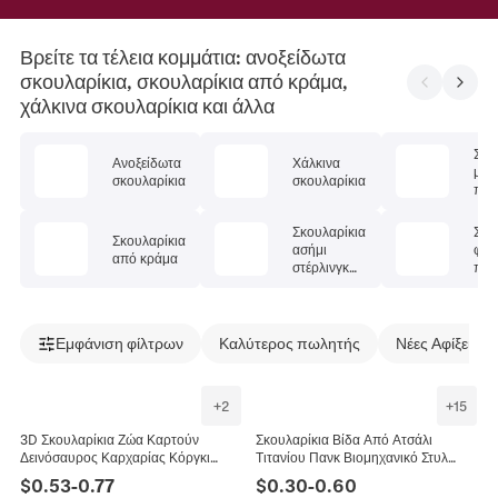
Βρείτε τα τέλεια κομμάτια: ανοξείδωτα
σκουλαρίκια, σκουλαρίκια από κράμα,
χάλκινα σκουλαρίκια και άλλα
Σκο
Ανοξείδωτα
Χάλκινα
με
σκουλαρίκια
σκουλαρίκια
πολ
λίθ
Σκουλαρίκια
Σκο
Σκουλαρίκια
ασήμι
φυσ
από κράμα
στέρλινγκ
πέτ
925
Εμφάνιση φίλτρων
Καλύτερος πωλητής
Νέες Αφίξεις
+
2
+
15
3D Σκουλαρίκια Ζώα Καρτούν
Σκουλαρίκια Βίδα Από Ατσάλι
Δεινόσαυρος Καρχαρίας Κόργκι
Τιτανίου Πανκ Βιομηχανικό Στυλ
Σχέδιο Δαγκώματος Αυτιού Ρητίνη
Δημιουργικό Αστείο Κόσμημα Για
$
0.53
-
0.77
$
0.30
-
0.60
Κράμα Κοσμήματα Για Γυναίκες
Άνδρες Γυναίκες Απόκριες