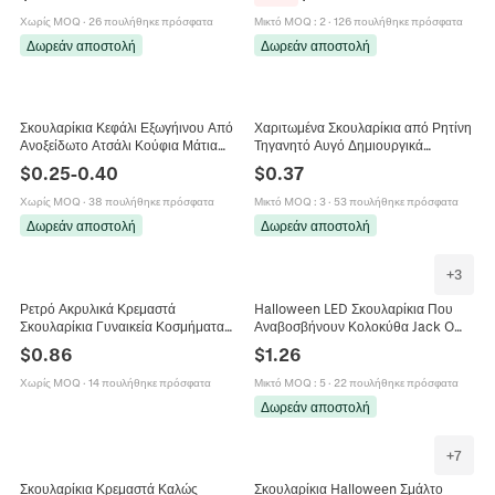
Χωρίς MOQ
·
26 πουλήθηκε πρόσφατα
Μικτό MOQ
:
2
·
126 πουλήθηκε πρόσφατα
Δωρεάν αποστολή
Δωρεάν αποστολή
Σκουλαρίκια Κεφάλι Εξωγήινου Από
Χαριτωμένα Σκουλαρίκια από Ρητίνη
Ανοξείδωτο Ατσάλι Κούφια Μάτια
Τηγανητό Αυγό Δημιουργικά
Χάλοουιν Πανκ Κόσμημα Για Άνδρες
Κρεμαστά Σκουλαρίκια Σχήμα Αυγού
$
0.25
-
0.40
$
0.37
Γυναίκες
Κοσμήματα Φαγητού για Γυναίκες
Χωρίς MOQ
·
38 πουλήθηκε πρόσφατα
Μικτό MOQ
:
3
·
53 πουλήθηκε πρόσφατα
Δωρεάν αποστολή
Δωρεάν αποστολή
+
3
Ρετρό Ακρυλικά Κρεμαστά
Halloween LED Σκουλαρίκια Που
Σκουλαρίκια Γυναικεία Κοσμήματα
Αναβοσβήνουν Κολοκύθα Jack O
Μουσικού Φεστιβάλ Νοσταλγική
Lantern Κρανίο Φάντασμα Ακρυλικό
$
0.86
$
1.26
Δισκέτα Κονσόλα Παιχνιδιών Κύβος
Κοσμήματα Πάρτι Γυναικεία
Ραδιόφωνο Σκουλαρίκια
Χωρίς MOQ
·
14 πουλήθηκε πρόσφατα
Μικτό MOQ
:
5
·
22 πουλήθηκε πρόσφατα
Δωρεάν αποστολή
+
7
Σκουλαρίκια Κρεμαστά Καλώς
Σκουλαρίκια Halloween Σμάλτο