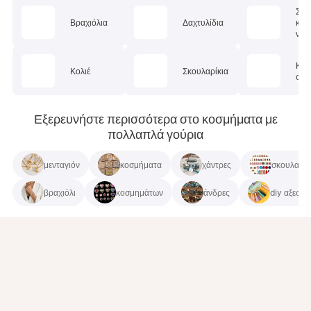
Σετ
Βραχιόλια
Δαχτυλίδια
κοσ
ν
Κοσ
Κολιέ
Σκουλαρίκια
σώμ
Εξερευνήστε περισσότερα στο κοσμήματα με
πολλαπλά γούρια
μενταγιόν
κοσμήματα
χάντρες
σκουλαρίκ
βραχιόλι
κοσμημάτων
άνδρες
diy αξεσο