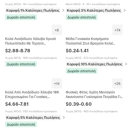
Χωρίς MOQ
·
1K+ πουλήθηκε πρόσφατα
Μικτό MOQ
:
3
·
1K+ πουλήθηκε πρόσφατα
Κορυφή 1% Καλύτερες Πωλήσεις
σε Βραχιόλια
Κορυφή 3% Καλύτερες Πωλήσεις
σε 
Δωρεάν αποστολή
Δωρεάν αποστολή
+
8
+
74
Κολιέ Ανοξείδωτο Χάλυβα Χρυσό
Μόδα Γυναικεία Κοσμήματα
Πολυεπίπεδο Με Τεχνητό
Πολλαπλά Στυλ Βραχιόλι Κολιέ
Μαργαριτάρι Κεραμικό Ψάρι Καρδιά
Πεταλούδα Καρδιά Κράμα
$
2.88
-
8.78
$
0.24
-
1.41
Τσίλι Boho Chic Κοσμήματα Για
Ανοξείδωτο Ατσάλι Τεχνητό
Γυναίκες
Μαργαριτάρι Ρυθμιζόμενη
Χωρίς MOQ
·
188 πουλήθηκε πρόσφατα
Χωρίς MOQ
·
372 πουλήθηκε πρόσφατα
Δωρεάν αποστολή
Κορυφή 10% Καλύτερες Πωλήσεις
σε
Δωρεάν αποστολή
+
14
+
26
Κολιέ Από Ανοξείδωτο Χάλυβα 18K
Φυσικές Φέτες Αχάτη Μενταγιόν
Επιχρυσωμένο Για Γυναίκες
Ακανόνιστα Γυαλισμένα Πετράδια Για
Πολλαπλά Μενταγιόν Καρδιά
Κατασκευή Κοσμημάτων DIY
$
4.66
-
7.81
$
0.39
-
0.60
Τεχνητό Μαργαριτάρι Αστέρι
Χειροτεχνία Διακόσμηση Πολύχρωμα
Αδιάβροχο Κόσμημα
Χωρίς MOQ
·
332 πουλήθηκε πρόσφατα
Χωρίς MOQ
·
463 πουλήθηκε πρόσφατα
Κορυφή 5% Καλύτερες Πωλήσεις
σε Κολιέ
Δωρεάν αποστολή