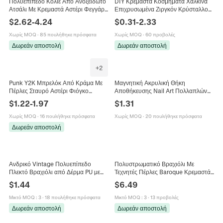
Πολυεπίπεδο Κολιέ Από Ανοξείδωτο
DIY Κρεμαστά Κοσμήματα Χάλκινα
Ατσάλι Με Κρεμαστά Αστέρι Φεγγάρι
Επιχρυσωμένα Ζιργκόν Κρύσταλλο
Κοχύλι Αστερίας Για Γυναίκες
Για Κατασκευή Κολιέ Σκουλαρίκια
$
2.62
-
4.24
$
0.31
-
2.33
Κοσμήματα
Χειροποίητα Αξεσουάρ Πολλαπλά
Σχήματα
Χωρίς MOQ
·
85 πουλήθηκε πρόσφατα
Χωρίς MOQ
·
60 προβολές
Δωρεάν αποστολή
Δωρεάν αποστολή
+
2
Punk Y2K Μπρελόκ Από Κράμα Με
Μαγνητική Ακρυλική Θήκη
Πέρλες Σταυρό Αστέρι Φιόγκο
Αποθήκευσης Nail Art Πολλαπλών
Κορδέλα Πολυεπίπεδες Αλυσίδες
Πλεγμάτων Δίσκος Παρουσίασης
$
1.22
-
1.97
$
1.31
Παντελονιού Για Γυναίκες Κορίτσια
Κοσμημάτων Για Χάντρες Στρας
Χωρίς MOQ
·
16 πουλήθηκε πρόσφατα
Χωρίς MOQ
·
20 πουλήθηκε πρόσφατα
Δωρεάν αποστολή
Ανδρικό Vintage Πολυεπίπεδο
Πολυστρωματικό Βραχιόλι Με
Πλεκτό Βραχιόλι από Δέρμα PU με
Τεχνητές Πέρλες Baroque Κρεμαστά
Σταυρό από Κράμα Ψευδαργύρου
Και Χρυσό Μεταλλικό Στοιχείο Ρετρό
$
1.44
$
6.49
Μόδα Punk Κοσμήματα Μαγνητικό
Κόσμημα
Κούμπωμα
Μικτό MOQ
:
3
·
18 πουλήθηκε πρόσφατα
Μικτό MOQ
:
3
·
13 προβολές
Δωρεάν αποστολή
Δωρεάν αποστολή