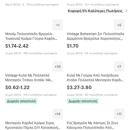
Μικτό MOQ
:
2
·
79 πουλήθηκε πρόσφατα
Χωρίς MOQ
·
1K+ πουλήθηκε πρόσφατα
Κορυφή 5% Καλύτερες Πωλήσεις
σε 
+
1
+
5
Μποέμ Πολυεπίπεδο Βραχιόλι
Vintage Bohemian Σετ Πολυεπίπεδα
Τυρκουάζ Κράμα Γούρια Κεφάλι
Δερμάτινα Βραχιόλια Χειροποίητες
Ταύρου Κάκτος Μαλακός Πηλός
Ξύλινες Χάντρες Τυρκουάζ
$
1.74
-
2.42
$
1.70
Western Cowboy Στυλ Γυναικεία
Μενταγιόν Πλεκτά Έθνικ Κοσμήματα
Κοσμήματα
Χωρίς MOQ
·
195 πουλήθηκε πρόσφατα
Χωρίς MOQ
·
54 πουλήθηκε πρόσφατα
+
34
+
7
Vintage Κολιέ Με Πολλαπλά
Κολιέ Με Γούρια Από Ανοξείδωτο
Μενταγιόν Τιτάνιο Ατσάλι 14k
Ατσάλι Πολλαπλά Μενταγιόν Καρδιά
Επιχρυσωμένο Σμάλτο Ζιργκόν
Σταυρός Αιγυπτιακό Στυλ Ρετρό
$
0.62
-
1.22
$
3.27
-
3.80
Καρδιά Σταυρός Ήλιος Άγγελος
Επιχρυσωμένο Κόσμημα Γυναικείο
Γυναίκες
Χωρίς MOQ
·
114 πουλήθηκε πρόσφατα
Χωρίς MOQ
·
92 πουλήθηκε πρόσφατα
Δωρεάν αποστολή
Δωρεάν αποστολή
+
14
+
11
Μενταγιόν Καρδιά Κράμα Στρας
Ροζ Βραχιόλι Με Χάντρες Σε Στυλ
Κρύσταλλο Πέρλα DIY Κατασκευή
Κάουμποι Πολυεπίπεδο Από