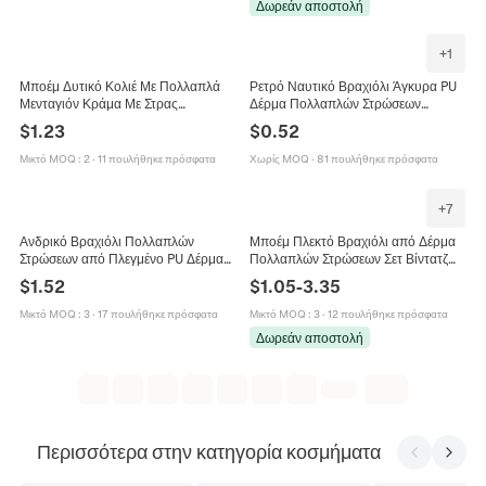
Δωρεάν αποστολή
+
1
Μποέμ Δυτικό Κολιέ Με Πολλαπλά
Ρετρό Ναυτικό Βραχιόλι Άγκυρα PU
Μενταγιόν Κράμα Με Στρας
Δέρμα Πολλαπλών Στρώσεων
Απομίμηση Μαργαριταριού Σταυρός
Βραχιόλι Περιτύλιξης Κράμα Στυλ
$
1.23
$
0.52
Καπέλο Μπότα Γυναικεία Κοσμήματα
Πάνκ Vintage Για Άνδρες Γυναίκες
Μικτό MOQ
:
2
·
11 πουλήθηκε πρόσφατα
Χωρίς MOQ
·
81 πουλήθηκε πρόσφατα
+
7
Ανδρικό Βραχιόλι Πολλαπλών
Μποέμ Πλεκτό Βραχιόλι από Δέρμα
Στρώσεων από Πλεγμένο PU Δέρμα
Πολλαπλών Στρώσεων Σετ Βίντατζ
Vintage Άγκυρα από Κράμα
Ξύλινη Χάντρα Δέντρο της Ζωής
$
1.52
$
1.05
-
3.35
Μαγνητικό Κούμπωμα Ναυτικό
Σταυρός Αστέρι του Δαβίδ
Κόσμημα
Μικτό MOQ
:
3
·
17 πουλήθηκε πρόσφατα
Μικτό MOQ
:
3
·
12 πουλήθηκε πρόσφατα
Δωρεάν αποστολή
Περισσότερα στην κατηγορία κοσμήματα