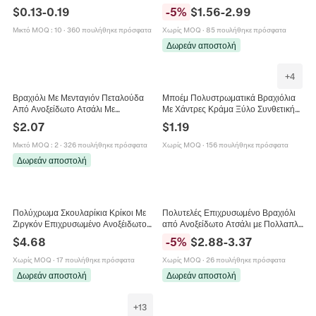
Κοσμημάτων Μπαρόκ Vintage
Πολυμερή Πηλό Με Στοιχεία
$
0.13
-
0.19
-
5
%
$
1.56
-
2.99
Πολύχρωμο
Αλουμινίου Για Γυναίκες
Μικτό MOQ
:
10
·
360 πουλήθηκε πρόσφατα
Χωρίς MOQ
·
85 πουλήθηκε πρόσφατα
Δωρεάν αποστολή
+
4
Βραχιόλι Με Μενταγιόν Πεταλούδα
Μποέμ Πολυστρωματικά Βραχιόλια
Από Ανοξείδωτο Ατσάλι Με
Με Χάντρες Κράμα Ξύλο Συνθετική
Πολλαπλά Στοιχεία Κρύσταλλο Στρας
Πέτρα Φούντα Φτερό Μενταγιόν I
$
2.07
$
1.19
Μόδα Κοσμήματα Για Γυναίκες
Love You Vintage Για Γυναίκες
Μικτό MOQ
:
2
·
326 πουλήθηκε πρόσφατα
Χωρίς MOQ
·
156 πουλήθηκε πρόσφατα
Δωρεάν αποστολή
Πολύχρωμα Σκουλαρίκια Κρίκοι Με
Πολυτελές Επιχρυσωμένο Βραχιόλι
Ζιργκόν Επιχρυσωμένο Ανοξέιδωτο
από Ανοξείδωτο Ατσάλι με Πολλαπλά
Ατσάλι Για Γυναίκες Κοσμήματα
Μενταγιόν για Γυναίκες Καρδιά
$
4.68
-
5
%
$
2.88
-
3.37
Δώρο
Λουλούδι Πεταλούδα Αστέρι Τεχνητό
Μαργαριτάρι Στρας Βραχιόλι Μόδας
Χωρίς MOQ
·
17 πουλήθηκε πρόσφατα
Χωρίς MOQ
·
26 πουλήθηκε πρόσφατα
Κοσμήματα Δώρο
Δωρεάν αποστολή
Δωρεάν αποστολή
+
13