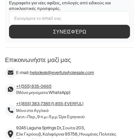
Εγγραφείτε για νέες αφίξεις, επιλογές από ειδικούς και
αποκλειστικές προσφορές.
ΣΥΝΕΙΣΦΈΡΩ
Επικοινωνήστε μαζί μας
E-mail:
helpdesk@everfulwholesale.com
+1 (555) 835-0665
(Μόνο μηνύματα WhatsApp)
+1 (855) 383-7385 (1-855-EVERFUL)
Μόνο στα Αγγλικά
Δευτ.–Παρ., 9 π.μ.–5 μ.μ. Ώρα Ειρηνικού
9245 Laguna Springs Dr, Σουίτα 203,
Ελκ Γκρόουβ, Καλιφόρνια 95758, Ηνωμένες Πολιτείες