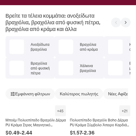
Βρείτε τα τέλεια κομμάτια: ανοξείδωτα
βραχιόλια, βραχιόλια από φυσική πέτρα,
βραχιόλια από κράμα και άλλα
Ανοξείδωτα
Βραχιόλια
Κρυ
βραχιόλια
από κράμα
α β
Βραχιόλια
Βρα
Χάλκινα
από φυσική
με
βραχιόλια
πέτρα
πολ
λίθ
Εμφάνιση φίλτρων
Καλύτερος πωλητής
Νέες Αφίξεις
+
45
+
21
Μποέμ Πολυεπίπεδο Βραχιόλι Δέρμα
Πολυεπίπεδο Βραχιόλι Boho Δέρμα
PU Κράμα Στρας Μαγνητικό
PU Κράμα Σύμβολο Άπειρο Καρδιά
Κούμπωμα Σταυρός Δέντρο Της
Στρας Μαγνητικό Κούμπωμα Μόδα
$
0.49
-
2.44
$
1.57
-
2.36
Ζωής Καρδιά Άπειρο Γυναίκες
Γυναικεία