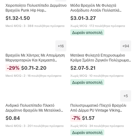
Χειροποίητο Πολυεπίπεδο Δερμάτινο
Μόδα Βραχιόλι Με Φυλαχτά
Βραχιόλι Punk Hip Hop
Ανοξείδωτο Ατσάλι Πολλαπλά
Νεκροκεφαλή Άπειρο Φυλαχτό Ρετρό
Μενταγιόν Καρδιά Λουλούδι
$
1.32
-
1.50
$
3.01
-
3.27
Βραχιόλι Για Άνδρες
Πεταλούδα Τεχνητό Μαργαριτάρι
Χρυσό Vintage Γυναικείο
Μικτό MOQ
:
3
·
388 πουλήθηκε πρόσφατα
Χωρίς MOQ
·
172 πουλήθηκε πρόσφατα
Δωρεάν αποστολή
+
16
+
94
Βραχιόλι Με Χάντρες Με Απομίμηση
Ματάκια Φυλαχτά Επιχρυσωμένο
Μαργαριταριών Και Κρεμαστά
Κράμα Σμάλτο Ζιργκόν Πολύχρωμα
Καρδιά Από Κράμα Πολυεπίπεδα
Πολλαπλά Σχήματα Χέρι Χάμσα
-
29
%
$
0.71
-
2.20
$
2.07
-
5.21
Κοσμήματα Μόδας Για Γυναίκες
Αστέρι Κατασκευή Κοσμημάτων DIY
Κομψό Αξεσουάρ
Μικτό MOQ
:
2
·
16 πουλήθηκε πρόσφατα
Χωρίς MOQ
·
10 πουλήθηκε πρόσφατα
Δωρεάν αποστολή
+
5
Ανδρικό Πολυεπίπεδο Πλεκτό
Πολυστρωματικό Πλεχτό Βραχιόλι
Δερμάτινο Βραχιόλι Με Μεταλλικό
Από Δέρμα PU Vintage Viking
Μενταγιόν Μπάλας Σπορ Μπάσκετ
Valknut Μεταλλικό Γούρι Μαγνητικό
$
0.84
-
7
%
$
1.57
Ποδόσφαιρο Βόλεϊ Μπέιζμπολ
Κούμπωμα Κοσμήματα Για Άνδρες
Vintage Κόσμημα Unisex
Μικτό MOQ
:
3
·
201 πουλήθηκε πρόσφατα
Χωρίς MOQ
·
34 πουλήθηκε πρόσφατα
Δωρεάν αποστολή