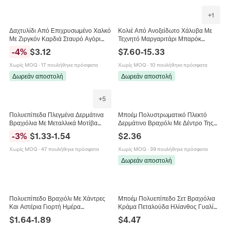
+
1
Δαχτυλίδι Από Επιχρυσωμένο Χαλκό
Κολιέ Από Ανοξείδωτο Χάλυβα Με
Με Ζιργκόν Καρδιά Σταυρό Αγόρι
Τεχνητό Μαργαριτάρι Μπαρόκ
Κορίτσι Κρεμαστά Ρυθμιζόμενο
Κοχύλι Κεραμικές Χάντρες Πολλαπλά
-
4
%
$
3.12
$
7.60
-
15.33
Ανοιχτό Δαχτυλίδι
Γούρια Αδιάβροχο Υποαλλεργικό
Γυναικείο
Χωρίς MOQ
·
17 πουλήθηκε πρόσφατα
Χωρίς MOQ
·
10 πουλήθηκε πρόσφατα
Δωρεάν αποστολή
Δωρεάν αποστολή
+
5
Πολυεπίπεδα Πλεγμένα Δερμάτινα
Μποέμ Πολυστρωματικό Πλεκτό
Βραχιόλια Με Μεταλλικά Μοτίβα
Δερμάτινο Βραχιόλι Με Δέντρο Της
Νεκροκεφαλή Φτερό Ρετρό Πάνκ
Ζωής Στρας Κρύσταλλο Μαγνητικό
-
3
%
$
1.33
-
1.54
$
2.36
Κόσμημα
Κούμπωμα Χειροποίητο Γυναικεία
Κοσμήματα
Χωρίς MOQ
·
47 πουλήθηκε πρόσφατα
Χωρίς MOQ
·
39 πουλήθηκε πρόσφατα
Δωρεάν αποστολή
Πολυεπίπεδο Βραχιόλι Με Χάντρες
Μποέμ Πολυεπίπεδο Σετ Βραχιόλια
Και Αστέρια Γιορτή Ημέρα
Κράμα Πεταλούδα Ηλίανθος Γυαλί
Ανεξαρτησίας Χριστούγεννα
Ξύλο Φυσική Πέτρα Κοσμήματα Για
$
1.64
-
1.89
$
4.47
Halloween Μπόχο Κοσμήματα Για
Γυναίκες