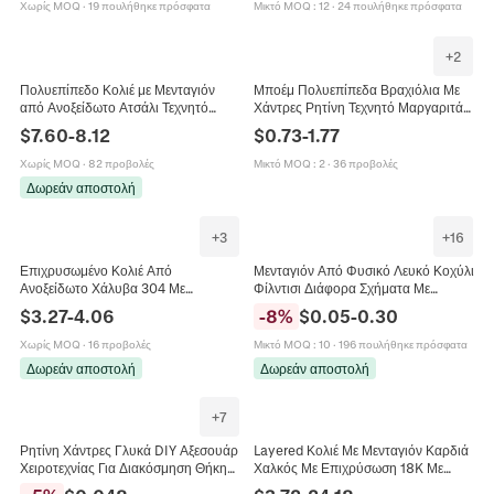
Γυναίκες
Χωρίς MOQ
·
19 πουλήθηκε πρόσφατα
Μικτό MOQ
:
12
·
24 πουλήθηκε πρόσφατα
+
2
Πολυεπίπεδο Κολιέ με Μενταγιόν
Μποέμ Πολυεπίπεδα Βραχιόλια Με
από Ανοξείδωτο Ατσάλι Τεχνητό
Χάντρες Ρητίνη Τεχνητό Μαργαριτάρι
Μαργαριτάρι Καρδιά Πεταλούδα
Κράμα Αστερίας Κοχύλι Λουλούδι
$
7.60
-
8.12
$
0.73
-
1.77
Αστέρι Κοσμήματα Γυναικεία
Καλοκαιρινό Στυλ Παραλίας
Γυναικεία
Χωρίς MOQ
·
82 προβολές
Μικτό MOQ
:
2
·
36 προβολές
Δωρεάν αποστολή
+
3
+
16
Επιχρυσωμένο Κολιέ Από
Μενταγιόν Από Φυσικό Λευκό Κοχύλι
Ανοξείδωτο Χάλυβα 304 Με
Φίλντισι Διάφορα Σχήματα Με
Πολλαπλά Γούρια Για Γυναίκες
Τρύπες Για Κατασκευή Κοσμημάτων
$
3.27
-
4.06
-
8
%
$
0.05
-
0.30
Vintage Boho Καρδιά Ήλιος
DIY Αξεσουάρ
Λουλούδι Αστέρι Ιερή Καρδιά
Χωρίς MOQ
·
16 προβολές
Μικτό MOQ
:
10
·
196 πουλήθηκε πρόσφατα
Μενταγιόν
Δωρεάν αποστολή
Δωρεάν αποστολή
+
7
Ρητίνη Χάντρες Γλυκά DIY Αξεσουάρ
Layered Κολιέ Με Μενταγιόν Καρδιά
Χειροτεχνίας Για Διακόσμηση Θήκης
Χαλκός Με Επιχρύσωση 18K Με
Τηλεφώνου Κλιπ Μαλλιών Σχέδιο
Κυβική Ζιρκονία Και Απομίμηση