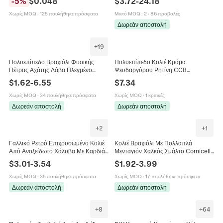
-
5
%
$
0.048
$
3.72
-
24.18
Σπιράλ Πολύχρωμο
Μαργαριταριού Αλυσίδα
Χωρίς MOQ
·
125 πουλήθηκε πρόσφατα
Μικτό MOQ
:
2
·
86 προβολές
Δωρεάν αποστολή
+
19
Πολυεπίπεδο Βραχιόλι Φυσικής
Πολυεπίπεδο Κολιέ Κράμα
Πέτρας Αχάτης Λάβα Πλεγμένο
Ψευδαργύρου Ρητίνη CCB
Δέρμα Σταυρός Κρανίο Στέμμα Boho
Μενταγιόν Καρδιά Αστερίας Κοχύλι
$
1.62
-
6.55
$
7.34
Punk Vintage Unisex
Κοσμήματα Boho Καλοκαίρι
Γυναίκες
Χωρίς MOQ
·
34 πουλήθηκε πρόσφατα
Χωρίς MOQ
·
1 κριτικές
Δωρεάν αποστολή
Δωρεάν αποστολή
+
2
+
1
Γαλλικό Ρετρό Επιχρυσωμένο Κολιέ
Κολιέ Βραχιόλι Με Πολλαπλά
Από Ανοξείδωτο Χάλυβα Με Καρδιά
Μενταγιόν Χαλκός Σμάλτο Cornicello
Τεχνητό Μαργαριτάρι Λουλούδι
Κόκκινη Πιπεριά Rock Χέρι Ιερή
$
3.01
-
3.54
$
1.92
-
3.99
Σταυρό Μάτι Μενταγιόν
Καρδιά Πέταλο Κοσμήματα Γυναικεία
Χωρίς MOQ
·
35 πουλήθηκε πρόσφατα
Χωρίς MOQ
·
17 πουλήθηκε πρόσφατα
Δωρεάν αποστολή
Δωρεάν αποστολή
+
8
+
64