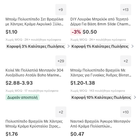
+
9
+
13
Μποέμ Πολυεπίπεδο Σετ Βραχιόλια
DIY Λουράκι Μπρελόκ από Τεχνητό
με Χάντρες Κράμα Ακρυλικό Ξύλο
Δέρμα Για Βάση 8mm Slide Charms
Φούντα Φτερό I LOVE YOU Γούρι
Πολύχρωμη Θήκη Μπρελόκ από
$
1.10
-
3
%
$
0.50
Βραχιόλι για Γυναίκες Βίντατζ
Δέρμα PU Αξεσουάρ Κοσμημάτων
Κοσμήματα
Χωρίς MOQ
·
2K+ πουλήθηκε πρόσφατα
Χωρίς MOQ
·
2K+ πουλήθηκε πρόσφατα
Κορυφή 3% Καλύτερες Πωλήσεις
σε Βραχιόλια
Κορυφή 1% Καλύτερες Πωλήσεις
σε 
+
29
+
2
Κολιέ Με Πολλαπλά Μενταγιόν 304
Μποέμ Πολυεπίπεδο Βραχιόλι Με
Ανοξείδωτο Ατσάλι Boho Marine
Χάντρες για Γυναίκες Άνδρες Βίντατζ
Ήλιος Φεγγάρι Κοχύλι Πέρλα Μόδα
Συνθετικό Τυρκουάζ Ξύλο Κράμα
$
2.88
-
3.93
$
1.20
-
1.38
Κοσμήματα
Κοσμήματα
Χωρίς MOQ
·
17 πουλήθηκε πρόσφατα
Χωρίς MOQ
·
143 πουλήθηκε πρόσφατα
Δωρεάν αποστολή
Κορυφή 10% Καλύτερες Πωλήσεις
σε
+
2
+
10
Πολυεπίπεδο Βραχιόλι Με Χάντρες
Ναυτικό Βραχιόλι Άγκυρα Μενταγιόν
Μποέμ Κράμα Κρύσταλλο Στρας
Από Κράμα Πολλαπλών
Ρητίνη Φούντα Happy Γούρι
Περιτυλίξεων Νάιλον Σχοινί Μόδα
$
1.76
$
0.47
Vintage Κοσμήματα Για Γυναίκες
Κοσμήματα Για Άνδρες Και Γυναίκες