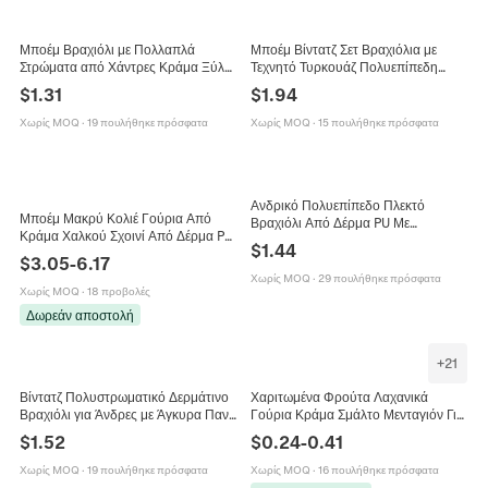
Μποέμ Βραχιόλι με Πολλαπλά
Μποέμ Βίντατζ Σετ Βραχιόλια με
Στρώματα από Χάντρες Κράμα Ξύλο
Τεχνητό Τυρκουάζ Πολυεπίπεδη
Ρητίνη Φτερό Καρδιά Μενταγιόν I
Αλυσίδα Χεριού με Μενταγιόν από
$
1.31
$
1.94
Love You Φούντα Γυναικεία
Κράμα για Γυναίκες
Χωρίς MOQ
·
19 πουλήθηκε πρόσφατα
Χωρίς MOQ
·
15 πουλήθηκε πρόσφατα
Ανδρικό Πολυεπίπεδο Πλεκτό
Μποέμ Μακρύ Κολιέ Γούρια Από
Βραχιόλι Από Δέρμα PU Με
Κράμα Χαλκού Σχοινί Από Δέρμα PU
Μεταλλική Χελώνα Και Μαγνητικό
$
1.44
Πολλαπλά Μενταγιόν Καρδιά Αστέρι
Κούμπωμα Vintage Punk Κόσμημα
$
3.05
-
6.17
Vintage Κοσμήματα Γυναικεία
Χωρίς MOQ
·
29 πουλήθηκε πρόσφατα
Χωρίς MOQ
·
18 προβολές
Δωρεάν αποστολή
+
21
Βίντατζ Πολυστρωματικό Δερμάτινο
Χαριτωμένα Φρούτα Λαχανικά
Βραχιόλι για Άνδρες με Άγκυρα Πανκ
Γούρια Κράμα Σμάλτο Μενταγιόν Για
Στυλ Χειροποίητο Πλεχτό Βραχιόλι
DIY Σκουλαρίκια Κολιέ Βραχιόλι
$
1.52
$
0.24
-
0.41
Ναυτικά Κοσμήματα
Κατασκευή Κοσμημάτων Πολύχρωμα
Στυλ
Χωρίς MOQ
·
19 πουλήθηκε πρόσφατα
Χωρίς MOQ
·
16 πουλήθηκε πρόσφατα