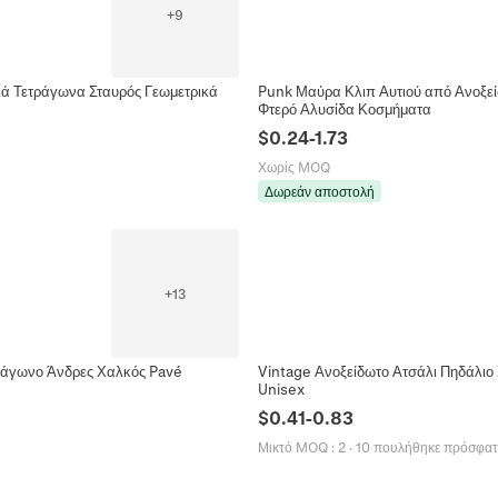
+
9
λά Τετράγωνα Σταυρός Γεωμετρικά
Punk Μαύρα Κλιπ Αυτιού από Ανοξεί
Φτερό Αλυσίδα Κοσμήματα
$
0.24
-
1.73
Χωρίς MOQ
Δωρεάν αποστολή
+
13
τάγωνο Άνδρες Χαλκός Pavé
Vintage Ανοξείδωτο Ατσάλι Πηδάλιο
Unisex
$
0.41
-
0.83
Μικτό MOQ
:
2
·
10 πουλήθηκε πρόσφα