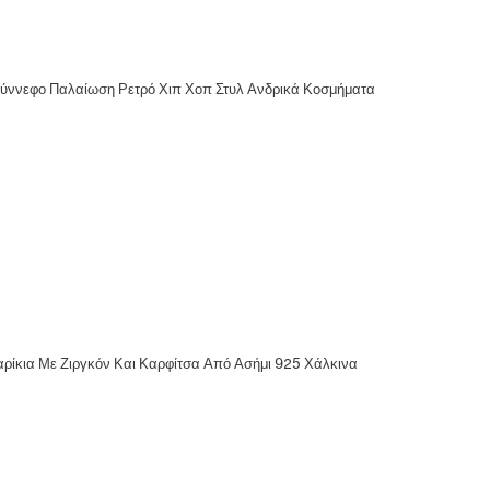
 Σύννεφο Παλαίωση Ρετρό Χιπ Χοπ Στυλ Ανδρικά Κοσμήματα
ίκια Με Ζιργκόν Και Καρφίτσα Από Ασήμι 925 Χάλκινα