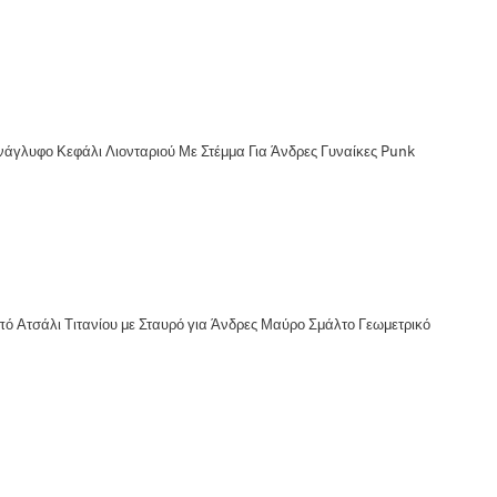
άγλυφο Κεφάλι Λιονταριού Με Στέμμα Για Άνδρες Γυναίκες Punk
ό Ατσάλι Τιτανίου με Σταυρό για Άνδρες Μαύρο Σμάλτο Γεωμετρικό