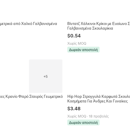
ωμετρικά από Χαλκό Γαλβανισμένα
Βίντατζ Χάλκινοι Κρίκοι με Ευοίωνο
Γαλβανισμένα Σκουλαρίκια
$
0.54
Χωρίς MOQ
Δωρεάν αποστολή
+
5
κες Κρανίο Φτερό Σταυρός Γεωμετρικό
Hip Hop Στρογγυλά Καρφωτά Σκουλαρ
Κοσμήματα Για Άνδρες Και Γυναίκες
$
3.48
Χωρίς MOQ
·
18 προβολές
Δωρεάν αποστολή