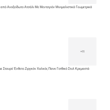
 από Ανοξείδωτο Ατσάλι Με Μενταγιόν Μινιμαλιστικά Γεωμετρικά
+
11
με Σταυρό Ένθετο Ζιργκόν Χαλκός Πανκ Γοτθικό Στυλ Κρεμαστά