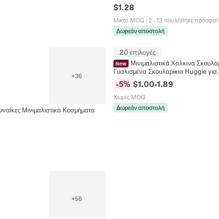
$
1.28
Μικτό MOQ
:
2
·
13 πουλήθηκε πρόσφατ
Δωρεάν αποστολή
20 επιλογές
Μινιμαλιστικά Χάλκινα Σκουλαρ
New
Γυαλισμένα Σκουλαρίκια Huggie για
+
36
-
5
%
$
1.00
-
1.89
Χωρίς MOQ
Δωρεάν αποστολή
υναίκες Μινιμαλιστικά Κοσμήματα
+
56