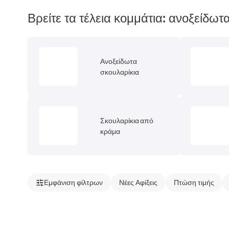
Βρείτε τα τέλεια κομμάτια: ανοξείδω
Ανοξείδωτα
σκουλαρίκια
Σκουλαρίκια από
κράμα
Εμφάνιση φίλτρων
Νέες Αφίξεις
Πτώση τιμής