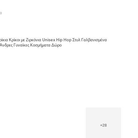
α
ίκια Κρίκοι με Ζιρκόνια Unisex Hip Hop Στυλ Γαλβανισμένα
 Άνδρες Γυναίκες Κοσμήματα Δώρο
+
28