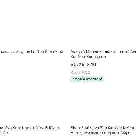
λκος με Ζιργκόν Γοτθικό Punk Στυλ
Ανδρικά Μαύρα Σκουλαρίκια από Ανο
Χιπ Χοπ Κοσμήματα
$
0.26
-
2.10
Χωρίς MOQ
Δωρεάν αποστολή
σμένο Καρφίτσα από Ανοξείδωτο
Βίντατζ Χάλκινα Σκουλαρίκια Κρίκοι
ουάρ
Επαργυρωμένα Κοσμήματα Δώρο