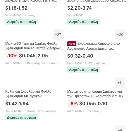
Ζιργκόν Τιτάνιο Χαλκός Γοτθικό
Σμάλτο Φύλλο Σφενδάμου Κολοκύθα
Σταυρός Φύλλο Σφενδάμου Σπαθί
Σκίουρος Χάντρες Στρας Μενταγιόν
$
1.18
-
1.52
$
2.20
-
3.74
Κοσμήματα Γυναίκες Άνδρες
για DIY Βραχιόλι Κοσμήματα
Γυναίκες
Χωρίς MOQ
·
1 κριτικές
Χωρίς MOQ
Δωρεάν αποστολή
Δωρεάν αποστολή
+
27
+
20
Μεικτά 30 Τεμάχια Σμάλτο Φύλλο
Σκουλαρίκια Καρφωτά από
New
Σφενδάμου Φύλλα Φυτών Δέντρων
Ανοξείδωτο Ατσάλι Διάτρητο
Charms Μενταγιόν από Κράμα
Λουλούδι Τριαντάφυλλο Μονστέρα
-
10
%
$
0.045
-
2.05
$
0.32
-
0.40
Ψευδαργύρου για DIY Βραχιόλι
Φύλλο Σφενδάμου για Γυναίκες
Κολιέ Κοσμήματα
Μικτό MOQ
:
2
·
45 πουλήθηκε πρόσφατα
Μικτό MOQ
:
2
·
32 προβολές
Δωρεάν αποστολή
+
11
Κολιέ Και Σκουλαρίκια Φύλλο
Μενταγιόν από Κράμα Σμάλτου για
Σφενδάμου Με Ζιργκόν
την Ημέρα των Ευχαριστιών για DIY
Επιχρυσωμένο Χαλκό Αλυσίδα
Κατασκευή Σκουλαρικιών Κολιέ
$
1.42
-
1.94
-
8
%
$
0.055
-
0.10
Ανοξείδωτο Ατσάλι Ασημένιο
Μπρελόκ Γαλοπούλα Κολοκύθα
Κούμπωμα Γυναικεία
Φύλλο Σφενδάμου Αξεσουάρ
Χωρίς MOQ
·
81 πουλήθηκε πρόσφατα
Μικτό MOQ
:
2
·
1 κριτικές
Κοσμημάτων
Δωρεάν αποστολή
+
8