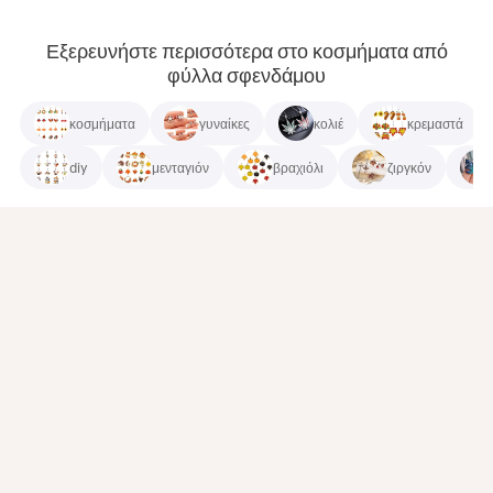
Εξερευνήστε περισσότερα στο κοσμήματα από
φύλλα σφενδάμου
κοσμήματα
γυναίκες
κολιέ
κρεμαστά
diy
μενταγιόν
βραχιόλι
ζιργκόν