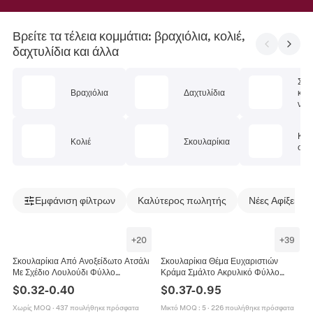
Βρείτε τα τέλεια κομμάτια: βραχιόλια, κολιέ,
δαχτυλίδια και άλλα
Σετ
Βραχιόλια
Δαχτυλίδια
κοσ
ν
Κοσ
Κολιέ
Σκουλαρίκια
σώμ
Εμφάνιση φίλτρων
Καλύτερος πωλητής
Νέες Αφίξεις
+
20
+
39
Σκουλαρίκια Από Ανοξείδωτο Ατσάλι
Σκουλαρίκια Θέμα Ευχαριστιών
Με Σχέδιο Λουλούδι Φύλλο
Κράμα Σμάλτο Ακρυλικό Φύλλο
Σφενδάμου Τριαντάφυλλο Μονστέρα
Σφενδάμου Γαλοπούλα Κολοκύθα
$
0.32
-
0.40
$
0.37
-
0.95
Μόδα Για Γυναίκες Δώρο
Ηλίανθος Κοσμήματα Γυναικεία
Χωρίς MOQ
·
437 πουλήθηκε πρόσφατα
Μικτό MOQ
:
5
·
226 πουλήθηκε πρόσφατα