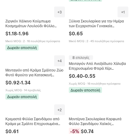
+
3
+
1
Ζιργκόν Χάλκινο Κούμπωμα
Ξύλινα Σκουλαρίκια για την Ημέρα
Κοσμημάτων Λουλούδι Φύλλο
των Ευχαριστιών Γυναικεία
Σφενδάμου Σύνδεσμος Για DIY Κολιέ
Γαλοπούλα Κολοκύθα Φύλλο
$
1.18
-
1.96
$
0.65
Βραχιόλι Κατασκευή Αξεσουάρ
Σφενδάμου Κούφιο Σχέδιο
Πόρπης
Κοσμήματα
Μικτό MOQ
:
2
·
16 πουλήθηκε πρόσφατα
Μικτό MOQ
:
2
·
45 πουλήθηκε πρόσφατα
Δωρεάν αποστολή
8 επιλογές
+
4
Μενταγιόν Από Ανοξείδωτο Χάλυβα
Επιχρυσωμένα Φτερά Χέρι
Μενταγιόν από Κράμα Σμάλτου Ζώο
Προσευχής Φύλλο Σφενδάμου
Φυτό Φρούτο για Κατασκευή
$
0.40
-
0.55
Κοσμήματα Για Κολιέ Βραχιόλι
Κοσμημάτων DIY Πολύχρωμο
$
0.92
-
1.34
Χωρίς MOQ
·
16 πουλήθηκε πρόσφατα
Βάτραχος Ηλίανθος Αβοκάντο
Φύλλο Γκίνγκο Φύλλο Σφενδάμου
Δωρεάν αποστολή
Χωρίς MOQ
·
14 προβολές
Αχλάδι Κοτόπουλο Ήλιος Αξεσουάρ
Δωρεάν αποστολή
για Κολιέ Βραχιόλια
+
2
Κρεμαστά Φύλλα Σφενδάμου από
Μοντέρνα Σκουλαρίκια Καρφωτά
Κράμα με Σμάλτο Επιχρυσωμένα
Φύλλο Σφενδάμου Χαλκός
Charms για Κατασκευή Κολιέ
Γαλβανισμένο Καρφίτσα από
$
0.61
-
5
%
$
0.74
Βραχιόλι DIY Γυναικεία Κοσμήματα
Ανοξείδωτο Χάλυβα Κοσμήματα Hip