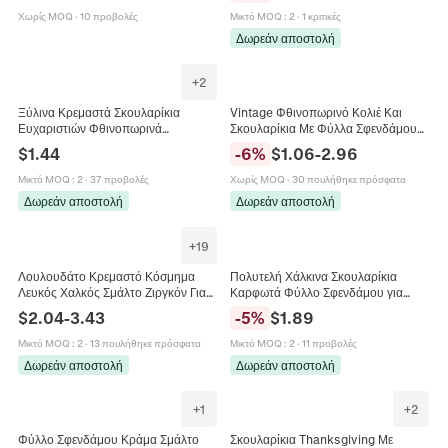
Hop για Άνδρες Γυναίκες
Χωρίς MOQ
·
10 προβολές
Μικτό MOQ
:
2
·
1 κριτικές
Καθημερινό Αξεσουάρ
Δωρεάν αποστολή
+
2
Ξύλινα Κρεμαστά Σκουλαρίκια
Vintage Φθινοπωρινό Κολιέ Και
Ευχαριστιών Φθινοπωρινά
Σκουλαρίκια Με Φύλλα Σφενδάμου
Εορταστικά Γαλοπούλα Κολοκύθα
Πολύχρωμα Μενταγιόν Από Ρητίνη
$
1.44
-
6
%
$
1.06
-
2.96
Φύλλο Σφενδάμου Κοσμήματα Για
Κοσμήματα Για Γυναίκες
Γυναίκες
Μικτό MOQ
:
2
·
37 προβολές
Χωρίς MOQ
·
30 πουλήθηκε πρόσφατα
Δωρεάν αποστολή
Δωρεάν αποστολή
+
19
Λουλουδάτο Κρεμαστό Κόσμημα
Πολυτελή Χάλκινα Σκουλαρίκια
Λευκός Χαλκός Σμάλτο Ζιργκόν Για
Καρφωτά Φύλλο Σφενδάμου για
DIY Βραχιόλι Γυναικείο Ίριδα Κρίνος
Γυναίκες Στρας Πράσινο Κόκκινο
$
2.04
-
3.43
-
5
%
$
1.89
Κερασιά Φύλλο Σφενδάμου
Σχήμα Φθινοπωρινού Φύλλου
Κοσμήματα
Μικτό MOQ
:
2
·
13 πουλήθηκε πρόσφατα
Μικτό MOQ
:
2
·
11 προβολές
Δωρεάν αποστολή
Δωρεάν αποστολή
+
1
+
2
Φύλλο Σφενδάμου Κράμα Σμάλτο
Σκουλαρίκια Thanksgiving Με