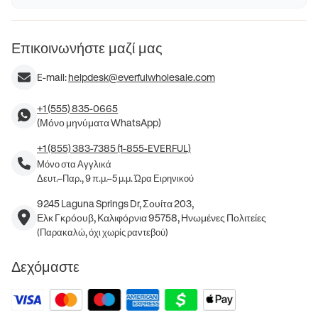
Επικοινωνήστε μαζί μας
E-mail:
helpdesk@everfulwholesale.com
+1 (555) 835-0665
(Μόνο μηνύματα WhatsApp)
+1 (855) 383-7385 (1-855-EVERFUL)
Μόνο στα Αγγλικά
Δευτ.–Παρ., 9 π.μ.–5 μ.μ. Ώρα Ειρηνικού
9245 Laguna Springs Dr, Σουίτα 203,
Ελκ Γκρόουβ, Καλιφόρνια 95758, Ηνωμένες Πολιτείες
(Παρακαλώ, όχι χωρίς ραντεβού)
Δεχόμαστε