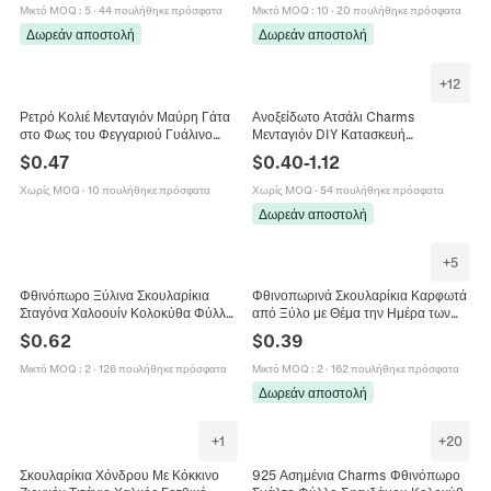
Μικτό MOQ
:
5
·
44 πουλήθηκε πρόσφατα
Μικτό MOQ
:
10
·
20 πουλήθηκε πρόσφατα
Δωρεάν αποστολή
Δωρεάν αποστολή
+
12
Ρετρό Κολιέ Μενταγιόν Μαύρη Γάτα
Ανοξείδωτο Ατσάλι Charms
στο Φως του Φεγγαριού Γυάλινο
Μενταγιόν DIY Κατασκευή
Κράμα Ψευδαργύρου Κόκκινο
Κοσμημάτων Δέντρο Της Ζωής
$
0.47
$
0.40
-
1.12
Σφένδαμο Καλλιτεχνική Αλυσίδα
Τριφύλλι Φύλλο Σφενδάμου
Λουλούδι Κέρατο Ελάφι Για
Χωρίς MOQ
·
10 πουλήθηκε πρόσφατα
Χωρίς MOQ
·
54 πουλήθηκε πρόσφατα
Κοσμήματα
Δωρεάν αποστολή
+
5
Φθινόπωρο Ξύλινα Σκουλαρίκια
Φθινοπωρινά Σκουλαρίκια Καρφωτά
Σταγόνα Χαλοουίν Κολοκύθα Φύλλο
από Ξύλο με Θέμα την Ημέρα των
Σφενδάμου Καραμέλα Καλαμποκιού
Ευχαριστιών για Γυναίκες
$
0.62
$
0.39
Διάτρητο Σκουλαρίκια Γυναικεία
Ανοξείδωτο Ατσάλι Κολοκύθα Φύλλο
Κοσμήματα
Σφενδάμου Αλεπού Κοσμήματα
Μικτό MOQ
:
2
·
126 πουλήθηκε πρόσφατα
Μικτό MOQ
:
2
·
162 πουλήθηκε πρόσφατα
Δωρεάν αποστολή
+
1
+
20
Σκουλαρίκια Χόνδρου Με Κόκκινο
925 Ασημένια Charms Φθινόπωρο