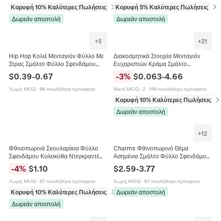
Κορυφή 10% Καλύτερες Πωλήσεις
σε Σκουλαρίκια
Κορυφή 5% Καλύτερες Πωλήσεις
σε 
Δωρεάν αποστολή
Δωρεάν αποστολή
+
5
+
21
Hip Hop Κολιέ Μενταγιόν Φύλλο Με
Διακοσμητικά Στοιχεία Μενταγιόν
Στρας Σμάλτο Φύλλο Σφενδάμου
Ευχαριστιών Κράμα Σμάλτο
Κοσμήματα Από Κράμα
Φθινόπωρο Φύλλο Σφενδάμου
$
0.39
-
0.67
-
3
%
$
0.063
-
4.66
Ψευδαργύρου Με Ανοξείδωτη
Κολοκύθα Γαλοπούλα Για
Αλυσίδα Άνδρες Γυναίκες
Κοσμήματα
Χωρίς MOQ
·
96 πουλήθηκε πρόσφατα
Μικτό MOQ
:
2
·
146 πουλήθηκε πρόσφατα
Κορυφή 10% Καλύτερες Πωλήσεις
σε
Δωρεάν αποστολή
+
12
Φθινοπωρινά Σκουλαρίκια Φύλλο
Charms Φθινοπωρινό Θέμα
Σφενδάμου Κολοκύθα Ντεγκραντέ
Ασημένια Σμάλτο Φύλλο Σφενδάμου
Γκλίτερ Ακρυλικό Χάλκινο Στήριγμα
Κολοκύθα Κουκουβάγια Σκίουρος
-
4
%
$
1.10
$
2.59
-
3.77
Κοσμήματα
Για DIY Αξεσουάρ Κοσμημάτων
Χωρίς MOQ
·
67 πουλήθηκε πρόσφατα
Χωρίς MOQ
·
67 πουλήθηκε πρόσφατα
Κορυφή 10% Καλύτερες Πωλήσεις
σε Σκουλαρίκια
Δωρεάν αποστολή
Δωρεάν αποστολή