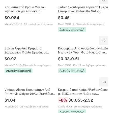
Κρεμαστά από Κράμα Φύλλου
Ξύλινα Σκουλαρίκια Καρφωτά Ημέρα
Σφενδάμου για Κατασκευή
Ευχαριστιών Κολοκύθα Φύλλο
Κοσμημάτων Σμάλτο Μάρμαρο
Σφενδάμου Γαλοπούλα Βελανίδι
$
0.084
$
0.45
Στάγδην Λάδι Φύλλο Μενταγιόν για
Ηλιοτρόπιο Εορταστικά Κοσμήματα
DIY Κολιέ Σκουλαρίκι Βραχιόλι
Γυναίκες
Μικτό MOQ
:
10
·
50 πουλήθηκε πρόσφατα
Μικτό MOQ
:
2
·
16 πουλήθηκε πρόσφατα
Αξεσουάρ
Δωρεάν αποστολή
+
2
Ξύλινα Ακρυλικά Κρεμαστά
Κοσμήματα Από Ανοξείδωτο Χάλυβα
Σκουλαρίκια Φύλλο Σφενδάμου
Μενταγιόν Φύση Φυτό Ηλιοτρόπιο
Μανιτάρι Κοτόπουλο Εκτύπωση
Κεράσι Φύλλο Σφενδάμου Τριφύλλι
$
0.92
$
0.33
-
0.51
Αγροτικό Στυλ Κοσμήματα Δώρο
DIY Βραχιόλι
Γυναίκες
Μικτό MOQ
:
2
·
25 πουλήθηκε πρόσφατα
Μικτό MOQ
:
10
·
119 πουλήθηκε πρόσφατα
Δωρεάν αποστολή
Δωρεάν αποστολή
+
24
Vintage Δίσκος Κοσμημάτων Από
Κρεμαστά από Κράμα Ψευδαργύρου
Ρητίνη Με Φιόγκο Φύλλο Σφενδάμου
με Σμάλτο για την Ημέρα των
Διακοσμητικό Πιάτο Αποθήκευσης
Ευχαριστιών Ποικιλία Γαλοπούλα
$
1.04
-
8
%
$
0.055
-
2.52
Φωτογραφίας
Κολοκύθα Φύλλο Σφενδάμου
Μανιτάρι Charms για Κατασκευή
Χωρίς MOQ
·
23 πουλήθηκε πρόσφατα
Χωρίς MOQ
·
50 πουλήθηκε πρόσφατα
Κοσμημάτων DIY Αξεσουάρ
Δωρεάν αποστολή