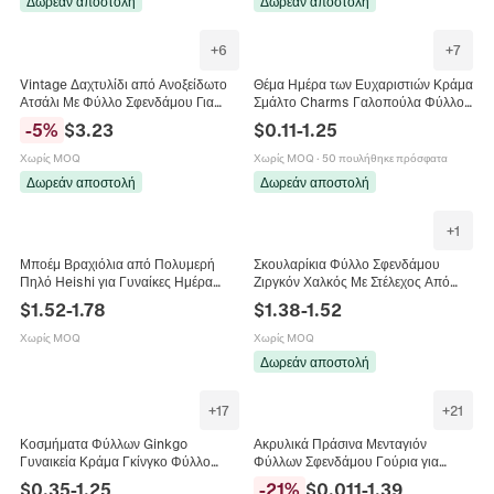
Δωρεάν αποστολή
Δωρεάν αποστολή
+
6
+
7
Vintage Δαχτυλίδι από Ανοξείδωτο
Θέμα Ημέρα των Ευχαριστιών Κράμα
Ατσάλι Με Φύλλο Σφενδάμου Για
Σμάλτο Charms Γαλοπούλα Φύλλο
Άνδρες Γυναίκες Punk Rock Street
Σφενδάμου Κολοκύθα Κουκουβάγια
-
5
%
$
3.23
$
0.11
-
1.25
Style Ασημί Χρώμα Κοσμήματα
Μενταγιόν Για DIY Βραχιόλι Κολιέ
Κοσμήματα
Χωρίς MOQ
Χωρίς MOQ
·
50 πουλήθηκε πρόσφατα
Δωρεάν αποστολή
Δωρεάν αποστολή
+
1
Μποέμ Βραχιόλια από Πολυμερή
Σκουλαρίκια Φύλλο Σφενδάμου
Πηλό Heishi για Γυναίκες Ημέρα
Ζιργκόν Χαλκός Με Στέλεχος Από
Ευχαριστιών Αλφάβητο Κολοκύθα
Ατσάλι Τιτανίου Βιδωτό Κούμπωμα
$
1.52
-
1.78
$
1.38
-
1.52
Φύλλο Σφενδάμου Κοσμήματα
Vintage Helix Κόσμημα
Χωρίς MOQ
Χωρίς MOQ
Δωρεάν αποστολή
+
17
+
21
Κοσμήματα Φύλλων Ginkgo
Ακρυλικά Πράσινα Μενταγιόν
Γυναικεία Κράμα Γκίνγκο Φύλλο
Φύλλων Σφενδάμου Γούρια για
Σφενδάμου Κολιέ Σκουλαρίκια
Κατασκευή Κοσμημάτων DIY
$
0.35
-
1.25
-
21
%
$
0.011
-
1.39