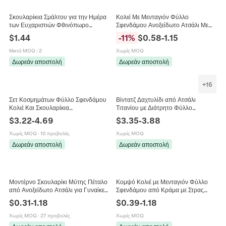
Σκουλαρίκια Σμάλτου για την Ημέρα
Κολιέ Με Μενταγιόν Φύλλο
των Ευχαριστιών Φθινόπωρο
Σφενδάμου Ανοξείδωτο Ατσάλι Με
Γαλοπούλα Κολοκύθα Αλεπού
Στρας Κομψά Κοσμήματα Για
$
1.44
-
11
%
$
0.58
-
1.15
Ράγκμπι Φύλλο Σφενδάμου
Γυναίκες
Κοσμήματα
Μικτό MOQ
:
2
Χωρίς MOQ
Δωρεάν αποστολή
Δωρεάν αποστολή
+
16
Σετ Κοσμημάτων Φύλλο Σφενδάμου
Βίντατζ Δαχτυλίδι από Ατσάλι
Κολιέ Και Σκουλαρίκια
Τιτανίου με Διάτρητο Φύλλο
Επιχρυσωμένο Κράμα Ζιργκόν
Σφενδάμου Punk Street Hip-Hop
$
3.22
-
4.69
$
3.35
-
3.88
Πέρλα Με Silver Earring Post Για
Unisex Ανοξείδωτο Ατσάλι
Γυναίκες
Χωρίς MOQ
·
10 προβολές
Χωρίς MOQ
Δωρεάν αποστολή
Δωρεάν αποστολή
Μοντέρνο Σκουλαρίκι Μύτης Πέταλο
Κομψό Κολιέ με Μενταγιόν Φύλλο
από Ανοξείδωτο Ατσάλι για Γυναίκες
Σφενδάμου από Κράμα με Στρας
Άνδρες Εξωγήινος Φύλλο
Σκουλαρίκια Χρυσό Κόκκινο
$
0.31
-
1.18
$
0.39
-
1.18
Σφενδάμου Πράσινο Στρας
Κρύσταλλο Φθινοπωρινό Στυλ
Κοσμήματα Piercing
Κοσμήματα
Χωρίς MOQ
·
27 προβολές
Χωρίς MOQ