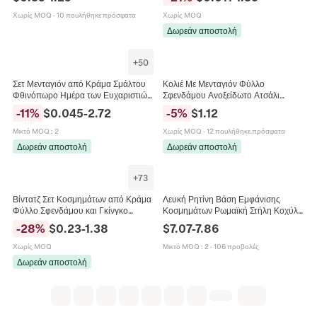
Δαχτυλίδι Ζιργκόν Κομψά Αξεσουάρ
Αξεσουάρ Βραχιολιών Κολιέ
Βοτανικό Φρέσκο Στυλ
Χωρίς MOQ
·
10 πουλήθηκε πρόσφατα
Χωρίς MOQ
Δωρεάν αποστολή
+
50
Σετ Μενταγιόν από Κράμα Σμάλτου
Κολιέ Με Μενταγιόν Φύλλο
Φθινόπωρο Ημέρα των Ευχαριστιών
Σφενδάμου Ανοξείδωτο Ατσάλι
Κολοκύθα Γαλοπούλα Φύλλο
Κόκκινο Ζιργκόν Επιχρυσωμένο
-
11
%
$
0.045
-
2.72
-
5
%
$
1.12
Σφενδάμου Διακοσμητικά για
Γαλλικό Vintage Κομψό Κόσμημα
Κατασκευή Κοσμημάτων DIY
Για Γυναίκες
Μικτό MOQ
:
2
Χωρίς MOQ
·
12 πουλήθηκε πρόσφατα
Χειροτεχνία
Δωρεάν αποστολή
Δωρεάν αποστολή
+
73
Βίντατζ Σετ Κοσμημάτων από Κράμα
Λευκή Ρητίνη Βάση Εμφάνισης
Φύλλο Σφενδάμου και Γκίνγκο
Κοσμημάτων Ρωμαϊκή Στήλη Κοχύλι
Σκουλαρίκια Κολιέ Δαχτυλίδι για
Φύλλο Σφενδάμου Σκουλαρίκια
-
28
%
$
0.23
-
1.38
$
7.07
-
7.86
Γυναίκες Ξύλινη Υφή Φθινοπωρινά
Δαχτυλίδι Αξεσουάρ Φωτογραφίας
Κοσμήματα
Χωρίς MOQ
Μικτό MOQ
:
2
·
106 προβολές
Δωρεάν αποστολή