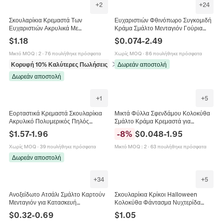
+
2
+
24
Σκουλαρίκια Κρεμαστά Των
Ευχαριστιών Φθινόπωρο Συγκομιδή
Ευχαριστιών Ακρυλικά Με
Κράμα Σμάλτο Μενταγιόν Γούρια
Χρυσόσκονη Κολοκύθα Γαλοπούλα
Κολοκύθα Γαλοπούλα Φύλλο
$
1.18
$
0.074
-
2.49
Φύλλο Σφενδάμου Φθινοπωρινά
Σφενδάμου Σκίουρος Για Κατασκευή
Κοσμήματα Για Γυναίκες
Κοσμημάτων DIY Μπρελόκ
Μικτό MOQ
:
2
·
76 πουλήθηκε πρόσφατα
Χωρίς MOQ
·
86 πουλήθηκε πρόσφατα
Κορυφή 10% Καλύτερες Πωλήσεις
σε Σκουλαρίκια
Δωρεάν αποστολή
Δωρεάν αποστολή
+
1
+
5
Εορταστικά Κρεμαστά Σκουλαρίκια
Μικτά Φύλλα Σφενδάμου Κολοκύθα
Ακρυλικό Πολυμερικός Πηλός
Σμάλτο Κράμα Κρεμαστά για
Γαλοπούλα Κολοκύθα Φύλλο
Halloween DIY Βραχιόλι Κολιέ
$
1.57
-
1.96
-
8
%
$
0.048
-
1.95
Σφενδάμου Κρανίο Χρυσόσκονη
Κατασκευή Κοσμημάτων Αξεσουάρ
Κοσμήματα Πάρτι
Φθινοπωρινό Θέμα Μενταγιόν
Χωρίς MOQ
·
39 πουλήθηκε πρόσφατα
Μικτό MOQ
:
2
·
63 πουλήθηκε πρόσφατα
Δωρεάν αποστολή
+
34
+
5
Ανοξείδωτο Ατσάλι Σμάλτο Καρτούν
Σκουλαρίκια Κρίκοι Halloween
Μενταγιόν για Κατασκευή
Κολοκύθα Φάντασμα Νυχτερίδα
Κοσμημάτων DIY Πεταλούδα Φύλλο
Φύλλο Σφενδάμου Κράμα Χαλκός
$
0.32
-
0.69
$
1.05
Σφενδάμου Καρδιά Μενταγιόν Μόνο
Σμάλτο Φθινοπωρινά Κοσμήματα