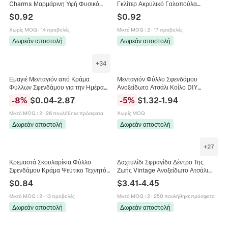
Charms Μαρμάρινη Υφή Φυσικό
Γκλίτερ Ακρυλικό Γαλοπούλα
Στυλ DIY Κοσμήματα Κατασκευή
Κολοκύθα Φύλλο Σφενδάμου
$
0.92
$
0.92
Εξαρτημάτων για Κολιέ Βραχιόλι
Κοσμήματα Γυναικεία
Σκουλαρίκια
Χωρίς MOQ
·
14 προβολές
Μικτό MOQ
:
2
·
17 προβολές
Δωρεάν αποστολή
Δωρεάν αποστολή
+
34
Εμαγιέ Μενταγιόν από Κράμα
Μενταγιόν Φύλλο Σφενδάμου
Φύλλων Σφενδάμου για την Ημέρα
Ανοξείδωτο Ατσάλι Κοίλο DIY
των Ευχαριστιών Φθινοπωρινό
Αξεσουάρ Κατασκευής Κοσμημάτων
-
8
%
$
0.04
-
2.87
-
5
%
$
1.32
-
1.94
Φύλλο DIY Κατασκευή Κοσμημάτων
Μινιμαλιστική Μόδα Κολιέ
Βραχιόλι Κολιέ Διακοσμητικό
Σκουλαρίκια
Μικτό MOQ
:
2
·
26 πουλήθηκε πρόσφατα
Χωρίς MOQ
Δωρεάν αποστολή
Δωρεάν αποστολή
+
27
Κρεμαστά Σκουλαρίκια Φύλλο
Δαχτυλίδι Σφραγίδα Δέντρο Της
Σφενδάμου Κράμα Ψεύτικο Τεχνητό
Ζωής Vintage Ανοξείδωτο Ατσάλι
Μαργαριτάρι Ευχαριστιών
316 Σχέδιο Φύλλο Σφενδάμου Ρετρό
$
0.84
$
3.41
-
4.45
Φθινόπωρο Χρυσό Και Ασημί Τόνο
Πανκ Κόσμημα Για Άνδρες
Για Γυναίκες
Μικτό MOQ
:
2
·
13 προβολές
Μικτό MOQ
:
2
·
250 πουλήθηκε πρόσφατα
Δωρεάν αποστολή
Δωρεάν αποστολή