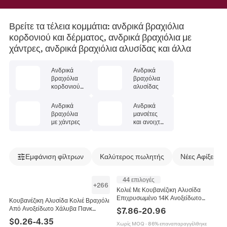
Βρείτε τα τέλεια κομμάτια: ανδρικά βραχιόλια
κορδονιού και δέρματος, ανδρικά βραχιόλια με
χάντρες, ανδρικά βραχιόλια αλυσίδας και άλλα
Ανδρικά
Ανδρικά
βραχιόλια
βραχιόλια
κορδονιού
αλυσίδας
και
δέρματος
Ανδρικά
Ανδρικά
βραχιόλια
μανσέτες
με χάντρες
και ανοιχτά
βραχιόλια
(bangle)
Εμφάνιση φίλτρων
Καλύτερος πωλητής
Νέες Αφίξεις
44 επιλογές
+
266
Κολιέ Με Κουβανέζικη Αλυσίδα
Επιχρυσωμένο 14K Ανοξείδωτο
Κουβανέζικη Αλυσίδα Κολιέ Βραχιόλι
Ατσάλι Γυαλισμένο Λείο Κούμπωμα
Από Ανοξείδωτο Χάλυβα Πανκ
$
7.86
-
20.96
Hip Hop Streetwear Κοσμήματα Για
Ανθεκτικά Επίπεδα Κοσμήματα Για
$
0.26
-
4.35
Άνδρες
Χωρίς MOQ
·
86% επαναπαραγγέλθηκε
Άνδρες Γυναίκες