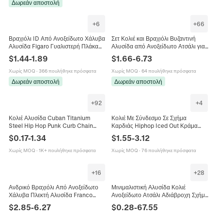
Δωρεάν αποστολή
+
6
+
66
Βραχιόλι ID Από Ανοξείδωτο Χάλυβα
Σετ Κολιέ και Βραχιόλι Βυζαντινή
Αλυσίδα Figaro Γυαλιστερή Πλάκα
Αλυσίδα από Ανοξείδωτο Ατσάλι για
Κοσμήματα Μόδας Για Άνδρες
Άνδρες Γυναίκες Μενταγιόν Σταυρός
$
1.44
-
1.89
$
1.66
-
6.73
Γυναίκες Παιδιά
Θρησκευτικά Κοσμήματα
Χωρίς MOQ
·
366 πουλήθηκε πρόσφατα
Χωρίς MOQ
·
64 πουλήθηκε πρόσφατα
Δωρεάν αποστολή
Δωρεάν αποστολή
+
92
+
4
Κολιέ Αλυσίδα Cuban Titanium
Κολιέ Με Σύνδεσμο Σε Σχήμα
Steel Hip Hop Punk Curb Chain
Καρδιάς Hiphop Iced Out Κράμα
Κοσμήματα Μόδας Για Άνδρες
Στρας Κουβανέζικη Αλυσίδα
$
0.17
-
1.34
$
1.55
-
3.12
Γυναίκες
Κοσμήματα Streetwear Για Άνδρες
Γυναίκες
Χωρίς MOQ
·
1K+ πουλήθηκε πρόσφατα
Χωρίς MOQ
·
76 πουλήθηκε πρόσφατα
+
16
+
28
Ανδρικό Βραχιόλι Από Ανοξείδωτο
Μινιμαλιστική Αλυσίδα Κολιέ
Χάλυβα Πλεκτή Αλυσίδα Franco
Ανοξείδωτο Ατσάλι Αδιάβροχη Σχήμα
Διπλή Σειρά Μαγνητικό Κούμπωμα
Ο Κουτί Αλυσίδα Χειλιών Για
$
2.85
-
6.27
$
0.28
-
67.55
Punk Κόσμημα Hip Hop
Κοσμήματα DIY Γυναίκες Άνδρες