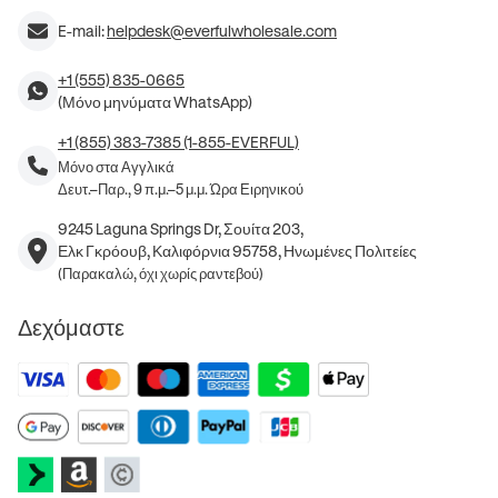
E-mail:
helpdesk@everfulwholesale.com
+1 (555) 835-0665
(Μόνο μηνύματα WhatsApp)
+1 (855) 383-7385 (1-855-EVERFUL)
Μόνο στα Αγγλικά
Δευτ.–Παρ., 9 π.μ.–5 μ.μ. Ώρα Ειρηνικού
9245 Laguna Springs Dr, Σουίτα 203,
Ελκ Γκρόουβ, Καλιφόρνια 95758, Ηνωμένες Πολιτείες
(Παρακαλώ, όχι χωρίς ραντεβού)
Δεχόμαστε