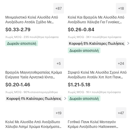
+
87
+
18
Μινιμαλιστικό Κολιέ Αλυσίδα Από
Κολιέ Και Βραχιόλι Με Αλυσίδα Από
Ανοξείδωτο Ατσάλι Σχέδιο Με
Ανοξείδωτο Χάλυβα Για Γυναίκες
Στρογγυλούς Κρίκους Κοσμήματα
Άνδρες Μινιμαλιστικό Hip Hop
$
0.33
-
2.79
$
0.26
-
0.84
Για Άνδρες Και Γυναίκες
Αξεσουάρ Κοσμημάτων DIY
Χωρίς MOQ
·
235 πουλήθηκε πρόσφατα
Χωρίς MOQ
·
3K+ πουλήθηκε πρόσφατα
Δωρεάν αποστολή
Κορυφή 5% Καλύτερες Πωλήσεις
σε 
Δωρεάν αποστολή
+
5
+
24
Βραχιόλι Μαγνητοθεραπείας Κράμα
Στριφτό Κολιέ Με Αλυσίδα Σχοινί Από
Ενέργεια Υγεία Αρνητικά Ιόντα
Ανοξείδωτο Ατσάλι Χιπ Χοπ Πανκ
Θεραπεία Αλυσίδα Κοσμήματα Για
Στυλ Μινιμαλιστικά Κοσμήματα Για
$
0.20
-
1.46
$
1.21
-
5.18
Άνδρες Ρυθμιζόμενο Κομψό
Άνδρες Γυναίκες Επιμεταλλωμένο
Αξεσουάρ
Χωρίς MOQ
·
90% επαναπαραγγέλθηκε
Χωρίς MOQ
·
1K+ πουλήθηκε πρόσφατα
Κορυφή 1% Καλύτερες Πωλήσεις
σε Βραχιόλια
Δωρεάν αποστολή
+
19
+
47
Κολιέ Με Αλυσίδα Από Ανοξείδωτο
Γοτθικό Πανκ Κολιέ Μενταγιόν
Χάλυβα Ασημί Χρώμα Κοσμήματα
Κράμα Ανοξείδωτο Halloween
Για Άνδρες Γυναίκες Στυλ Hip Hop
Κρανίο Σκόρος Βίκινγκ Κοσμήματα