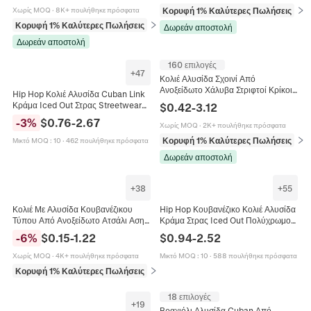
Κορυφή 1% Καλύτερες Πωλήσεις
σε 
Χωρίς MOQ
·
8K+ πουλήθηκε πρόσφατα
Κορυφή 1% Καλύτερες Πωλήσεις
σε Κολιέ
Δωρεάν αποστολή
Δωρεάν αποστολή
160 επιλογές
+
47
Κολιέ Αλυσίδα Σχοινί Από
Ανοξείδωτο Χάλυβα Στριφτοί Κρίκοι
Hip Hop Κολιέ Αλυσίδα Cuban Link
Hip Hop Μοντέρνα Κοσμήματα
Κράμα Iced Out Στρας Streetwear
$
0.42
-
3.12
Αξεσουάρ Άνδρες Γυναίκες
Κοσμήματα Για Άνδρες Unisex
-
3
%
$
0.76
-
2.67
Κούμπωμα
Χωρίς MOQ
·
2K+ πουλήθηκε πρόσφατα
Πολυτελή Λαμπερά
Κορυφή 1% Καλύτερες Πωλήσεις
σε 
Μικτό MOQ
:
10
·
462 πουλήθηκε πρόσφατα
Δωρεάν αποστολή
+
38
+
55
Κολιέ Με Αλυσίδα Κουβανέζικου
Hip Hop Κουβανέζικο Κολιέ Αλυσίδα
Τύπου Από Ανοξείδωτο Ατσάλι Ασημί
Κράμα Στρας Iced Out Πολύχρωμο
Χρώμα Πανκ Χιπ Χοπ Στυλ Για
Streetwear Κοσμήματα Για Γυναίκες
-
6
%
$
0.15
-
1.22
$
0.94
-
2.52
Άνδρες Γυναίκες
Άνδρες
Χωρίς MOQ
·
4K+ πουλήθηκε πρόσφατα
Μικτό MOQ
:
10
·
588 πουλήθηκε πρόσφατα
Κορυφή 1% Καλύτερες Πωλήσεις
σε Κολιέ
18 επιλογές
+
19
Βραχιόλι Αλυσίδα Cuban Από