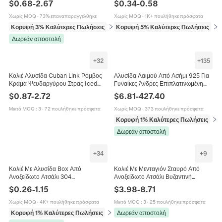
$
0.68
-
2.67
$
0.34
-
0.58
Punk Rock
Για Άνδρες Γυναίκες
Χωρίς MOQ
·
73% επαναπαραγγέλθηκε
Χωρίς MOQ
·
1K+ πουλήθηκε πρόσφατα
Κορυφή 3% Καλύτερες Πωλήσεις
σε Κολιέ
Κορυφή 5% Καλύτερες Πωλήσεις
σε 
Δωρεάν αποστολή
+
32
+
135
Κολιέ Αλυσίδα Cuban Link Ρόμβος
Αλυσίδα Λαιμού Από Ασήμι 925 Για
Κράμα Ψευδαργύρου Στρας Iced
Γυναίκες Άνδρες Επιπλατινωμένη
Out Hip Hop Κοσμήματα Για Άνδρες
Μινιμαλιστική Αλυσίδα Box Cuban
$
0.87
-
2.72
$
6.81
-
427.40
Γυναίκες
Snake Κοσμήματα DIY
Μικτό MOQ
:
3
·
72 πουλήθηκε πρόσφατα
Χωρίς MOQ
·
373 πουλήθηκε πρόσφατα
Κορυφή 1% Καλύτερες Πωλήσεις
σε 
Δωρεάν αποστολή
+
34
+
9
Κολιέ Με Αλυσίδα Box Από
Κολιέ Με Μενταγιόν Σταυρό Από
Ανοξείδωτο Ατσάλι 304
Ανοξείδωτο Ατσάλι Βυζαντινή
Επιχρυσωμένο 18K Τετράγωνο Hip
Αλυσίδα Πανκ Στυλ Ανδρικά
$
0.26
-
1.15
$
3.98
-
8.71
Hop Πολυμορφικό DIY Κοσμήματα
Κοσμήματα Αξεσουάρ Μόδας
Για Άνδρες Γυναίκες
Χωρίς MOQ
·
4K+ πουλήθηκε πρόσφατα
Μικτό MOQ
:
3
·
25 πουλήθηκε πρόσφατα
Κορυφή 1% Καλύτερες Πωλήσεις
σε Αλυσίδες
Δωρεάν αποστολή