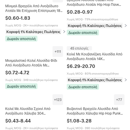
Ανοξείδωτο Ατσάλι Hip Hop Πανκ
Μίνιμαλ Βραχιόλι Από Ανοξείδωτο
Μινιμαλιστικό Μοντέρνο Κόσμημα
Ατσάλι Με Επίχρυση Επίστρωση 18K
$
0.28
-
0.97
Για Άνδρες Και Γυναίκες
Αλυσίδα Για Γυναίκες Άνδρες Unisex
$
0.60
-
1.83
Χωρίς MOQ
·
75% επαναπαραγγέλθηκε
Μόδα Κοσμήματα Δώρο
Ρυθμιζόμενο Στυλ Φίδι Σχοινί
Κορυφή 1% Καλύτερες Πωλήσεις
σε 
Χωρίς MOQ
·
2K+ πουλήθηκε πρόσφατα
Κουβανέζικο Αξεσουάρ
Κορυφή 1% Καλύτερες Πωλήσεις
σε Βραχιόλια
Δωρεάν αποστολή
Δωρεάν αποστολή
45 επιλογές
+
111
Κολιέ Με Κουβανέζικη Αλυσίδα Από
Ανοξείδωτο Ατσάλι 14K
Μινιμαλιστικό Κολιέ Αλυσίδα Φίδι
Επιχρυσωμένο Hip Hop Κοσμήματα
Από Ανοξείδωτο Ατσάλι Με
$
6.29
-
20.70
Ανδρικά Με Κούμπωμα Ζιργκόν
Επιχρύσωση Κενού 18K Απλή
$
0.72
-
4.72
Χωρίς MOQ
·
80% επαναπαραγγέλθηκε
Αλυσίδα Για Άνδρες Και Γυναίκες
Κορυφή 1% Καλύτερες Πωλήσεις
σε 
Χωρίς MOQ
·
349 πουλήθηκε πρόσφατα
Δωρεάν αποστολή
Δωρεάν αποστολή
+
123
+
77
Κολιέ Με Αλυσίδα Σχοινί Από
Βυζαντινό Βραχιόλι Αλυσίδα Από
Ανοξείδωτο Χάλυβα 304
Ανοξείδωτο Χάλυβα Hip Hop Punk
Μινιμαλιστικό Κόσμημα Hip Hop Για
Βιομηχανικό Κόσμημα Για Άνδρες
$
0.43
-
8.44
$
1.08
-
3.28
Άνδρες Γυναίκες
Ρετρό Μόδα Κούμπωμα
Χωρίς MOQ
·
2K+ πουλήθηκε πρόσφατα
Χωρίς MOQ
·
390 πουλήθηκε πρόσφατα