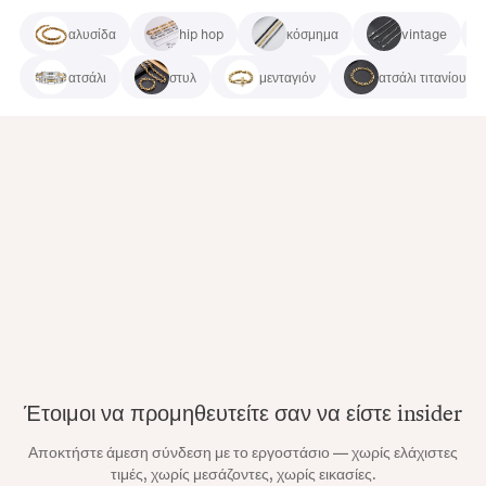
αλυσίδα
hip hop
κόσμημα
vintage
ατσάλι
στυλ
μενταγιόν
ατσάλι τιτανίου
Έτοιμοι να προμηθευτείτε σαν να είστε insider
Αποκτήστε άμεση σύνδεση με το εργοστάσιο — χωρίς ελάχιστες
τιμές, χωρίς μεσάζοντες, χωρίς εικασίες.