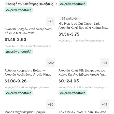
Κορυφή 1% Καλύτερες Πωλήσεις
σε Κολιέ
Δωρεάν αποστολή
Δωρεάν αποστολή
24 επιλογές
+
28
Hip Hop Iced Out Cuban Link
Αλυσίδα Κολιέ Βραχιόλι Κράμα Στρας
Ανδρικό Βραχιόλι Από Ανοξείδωτο
Κοσμήματα Δώρο Για Άνδρες
Χάλυβα Μινιμαλιστικό
$
1.56
-
3.75
Επιχρυρυσωμένο 18K Αλυσίδα Φίδι
$
1.46
-
3.63
Χωρίς MOQ
·
127 πουλήθηκε πρόσφατα
Κοσμήματα Μόδας
Χωρίς MOQ
·
200 πουλήθηκε πρόσφατα
Δωρεάν αποστολή
+
212
+
21
Ανδρικά Κοσμήματα Βυζαντινή
Αλυσίδα Κολιέ 18k Επιχρυσωμένο
Αλυσίδα Ανοξείδωτο Ατσάλι King
Χαλκό Και Ανοξείδωτο Ατσάλι Για
Link Punk Hip Hop Κολιέ Βραχιόλι
Κατασκευή Κοσμημάτων Άνδρες
$
1.08
-
9.26
$
0.12
-
1.05
Γυναίκες
Χωρίς MOQ
·
141 πουλήθηκε πρόσφατα
Μικτό MOQ
:
2
·
337 πουλήθηκε πρόσφατα
Δωρεάν αποστολή
Δωρεάν αποστολή
+
36
+
44
Μόδα Επιχρυσωμένο Βραχιόλι
Κολιέ Με Αλυσίδα Cuban Link Από