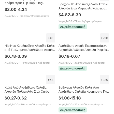
Κράμα Στρας Hip Hop Bling
Βραχιόλι ID Από Ανοξείδωτο Ατσάλι
Κοσμήματα Για Άνδρες Γυναίκες
Αλυσίδα Στυλ Μπρασελέ Ρολογιού
$
2.00
-
4.34
Με Γυαλισμένη Πλάκα Για Άνδρες
$
4.82
-
6.39
Χωρίς MOQ
·
66 πουλήθηκε πρόσφατα
Χωρίς MOQ
·
71 πουλήθηκε πρόσφατα
Δωρεάν αποστολή
+
43
+
220
Hip Hop Κουβανέζικη Αλυσίδα Κολιέ
Ανοξείδωτο Ατσάλι Περιστρεφόμενο
από Γυαλισμένο Ανοξείδωτο Ατσάλι
Δαχτυλίδι Ανδρικό Αλυσίδα Ρωμαϊκοί
Χοντρή Αλυσίδα Curb για Άνδρες
Αριθμοί Φεγγάρι Αστέρι Ανακούφιση
$
0.78
-
3.09
$
0.16
-
0.67
Γυναίκες Street Style Κόσμημα
από το Άγχος Δαχτυλίδι Κόσμημα
Χωρίς MOQ
·
114 πουλήθηκε πρόσφατα
Χωρίς MOQ
·
372 πουλήθηκε πρόσφατα
Δωρεάν αποστολή
+
68
+
220
Κολιέ Από Ανοξείδωτο Χάλυβα
Βυζαντινή Αλυσίδα Κολιέ Από
Αλυσίδα Πολλαπλών Στυλ Curb
Ανοξείδωτο Χάλυβα Κοσμήματα Για
Cross Box Σχοινί Φίδι Σύνδεσμος
Άνδρες Στυλ Hip Hop Punk
$
0.27
-
0.62
$
1.08
-
15.18
Για Άνδρες Γυναίκες Unisex DIY
Κοσμήματα Με Μεταλλικούς
Κοσμήματα
Συνδέσμους
Χωρίς MOQ
·
804 πουλήθηκε πρόσφατα
Χωρίς MOQ
·
35 πουλήθηκε πρόσφατα
Δωρεάν αποστολή