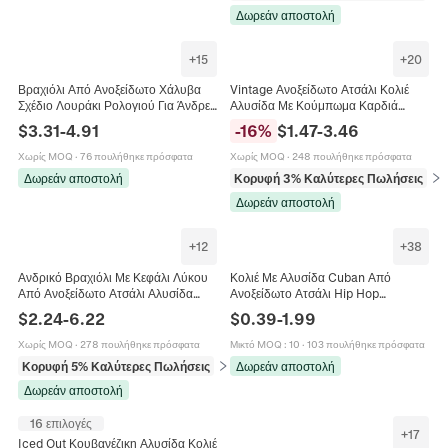
Δωρεάν αποστολή
+
15
+
20
Βραχιόλι Από Ανοξείδωτο Χάλυβα
Vintage Ανοξείδωτο Ατσάλι Κολιέ
Σχέδιο Λουράκι Ρολογιού Για Άνδρες
Αλυσίδα Με Κούμπωμα Καρδιά
Απλό Γυαλισμένο Ευρεία Μεταλλική
Καραμπίνερ Και Στρογγυλό Ελατήριο
$
3.31
-
4.91
-
16
%
$
1.47
-
3.46
Αλυσίδα Κοσμήματα Επιχειρηματικό
18K Επιχρυσωμένο Κοσμήματα
Δώρο
Χωρίς MOQ
·
76 πουλήθηκε πρόσφατα
Χωρίς MOQ
·
248 πουλήθηκε πρόσφατα
Δωρεάν αποστολή
Κορυφή 3% Καλύτερες Πωλήσεις
σε 
Δωρεάν αποστολή
+
12
+
38
Ανδρικό Βραχιόλι Με Κεφάλι Λύκου
Κολιέ Με Αλυσίδα Cuban Από
Από Ανοξείδωτο Ατσάλι Αλυσίδα
Ανοξείδωτο Ατσάλι Hip Hop
Franco Link Ρετρό Βίκινγκ
Streetwear Για Άνδρες Γυναίκες
$
2.24
-
6.22
$
0.39
-
1.99
Κοσμήματα Ζώων Γοτθικό Πανκ Στυλ
Γεωμετρικά Κοσμήματα
Χωρίς MOQ
·
278 πουλήθηκε πρόσφατα
Μικτό MOQ
:
10
·
103 πουλήθηκε πρόσφατα
Κορυφή 5% Καλύτερες Πωλήσεις
σε Ανδρικά βραχιόλια
Δωρεάν αποστολή
Δωρεάν αποστολή
16 επιλογές
+
17
Iced Out Κουβανέζικη Αλυσίδα Κολιέ