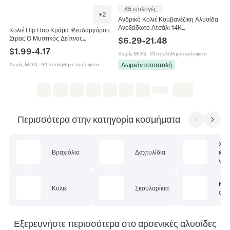
45 επιλογές
+
2
Ανδρικό Κολιέ Κουβανέζικη Αλυσίδα
Ανοξείδωτο Ατσάλι 14K
Κολιέ Hip Hop Κράμα Ψευδαργύρου
Επιχρυσωμένο Κούμπωμα Χαλκού
Στρας Ο Μυστικός Δείπνος
$
6.29
-
21.48
Ζιργκόν Hip Hop Miami Style
Στρογγυλό Μενταγιόν Ανάγλυφο
$
1.99
-
4.17
Χωρίς MOQ
·
31 πουλήθηκε πρόσφατα
Iced Out Κουβανέζικη Αλυσίδα
Κοσμήματα
Δωρεάν αποστολή
Χωρίς MOQ
·
94 πουλήθηκε πρόσφατα
Περισσότερα στην κατηγορία κοσμήματα
Σετ
Βραχιόλια
Δαχτυλίδια
κοσ
ν
Κοσ
Κολιέ
Σκουλαρίκια
σώμ
Εξερευνήστε περισσότερα στο αρσενικές αλυσίδες