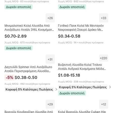
Χωρίς MOQ
·
83 πουλήθηκε πρόσφατα
Χωρίς MOQ
·
862 πουλήθηκε πρόσφατα
Δωρεάν αποστολή
Δωρεάν αποστολή
+
26
+
33
Μινιμαλιστικό Κολιέ Αλυσίδα Από
Γοτθικό Πανκ Κολιέ Με Μενταγιόν
Ανοξείδωτο Ατσάλι 316L Κοσμήματα
Νεκροκεφαλή Σταυρό Δράκο Με
Ανθεκτικό Στο Νερό Για Γυναίκες
Μενταγιόν Από Κράμα Και Αλυσίδα
$
0.70
-
2.89
$
0.34
-
0.58
Άνδρες
Από Ανοξείδωτο Χάλυβα Ρετρό
Ασημί
Χωρίς MOQ
·
675 πουλήθηκε πρόσφατα
Χωρίς MOQ
·
1K+ πουλήθηκε πρόσφατα
Δωρεάν αποστολή
+
220
+
31
Βυζαντινή Αλυσίδα Κολιέ Τιτάνιο
Δαχτυλίδι Spinner Από Ανοξείδωτο
Ατσάλι Ανδρικά Κοσμήματα Μόδα
Ατσάλι Περιστρεφόμενη Αλυσίδα
Βαριά Αλυσίδα Αξεσουάρ
$
1.08
-
15.18
Gothic Punk Βιομηχανικό Στυλ
Διακόσμησης Λαιμού Δώρο
-
5
%
$
0.38
-
0.50
Κοσμήματα Για Άνδρες
Χωρίς MOQ
·
338 πουλήθηκε πρόσφατα
Χωρίς MOQ
·
492 πουλήθηκε πρόσφατα
Κορυφή 3% Καλύτερες Πωλήσεις
σε 
Κορυφή 5% Καλύτερες Πωλήσεις
σε Δαχτυλίδια
Δωρεάν αποστολή
+
29
+
12
Βραχιόλι Κουβανέζικη Αλυσίδα Από
Κολιέ Βραχιόλι Αλυσίδα Cuban Hip