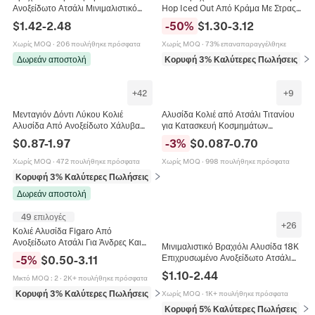
Ανοξείδωτο Ατσάλι Μινιμαλιστικό
Hop Iced Out Από Κράμα Με Στρας
Κόσμημα Μόδας Για Άνδρες Και
Κοσμήματα Για Άνδρες Γυναίκες
$
1.42
-
2.48
-
50
%
$
1.30
-
3.12
Γυναίκες Ασημί Χρώμα
Αξεσουάρ Μόδας Για Νυχτερινά
Κέντρα
Χωρίς MOQ
·
206 πουλήθηκε πρόσφατα
Χωρίς MOQ
·
73% επαναπαραγγέλθηκε
Δωρεάν αποστολή
Κορυφή 3% Καλύτερες Πωλήσεις
σε 
+
42
+
9
Μενταγιόν Δόντι Λύκου Κολιέ
Αλυσίδα Κολιέ από Ατσάλι Τιτανίου
Αλυσίδα Από Ανοξείδωτο Χάλυβα
για Κατασκευή Κοσμημάτων
Κράμα Κεφάλι Δράκου Vintage
Μινιμαλιστική Επιχρυσωμένη
$
0.87
-
1.97
-
3
%
$
0.087
-
0.70
Έθνικ Πανκ Κοσμήματα Για Άνδρες
Ασημένια Αλυσίδα Φίδι Σταυρός για
Άνδρες Γυναίκες
Χωρίς MOQ
·
472 πουλήθηκε πρόσφατα
Χωρίς MOQ
·
998 πουλήθηκε πρόσφατα
Κορυφή 3% Καλύτερες Πωλήσεις
σε Κολιέ
Δωρεάν αποστολή
49 επιλογές
+
26
Κολιέ Αλυσίδα Figaro Από
Ανοξείδωτο Ατσάλι Για Άνδρες Και
Μινιμαλιστικό Βραχιόλι Αλυσίδα 18K
Γυναίκες Πανκ Χιπ Χοπ Στυλ
Επιχρυσωμένο Ανοξείδωτο Ατσάλι
-
5
%
$
0.50
-
3.11
Μινιμαλιστικό Αξεσουάρ
Αδιάβροχο Ρυθμιζόμενο Κόσμημα
$
1.10
-
2.44
Κοσμημάτων
Μικτό MOQ
:
2
·
2K+ πουλήθηκε πρόσφατα
Για Γυναίκες Άνδρες
Κορυφή 3% Καλύτερες Πωλήσεις
σε Κολιέ
Χωρίς MOQ
·
1K+ πουλήθηκε πρόσφατα
Κορυφή 5% Καλύτερες Πωλήσεις
σε 