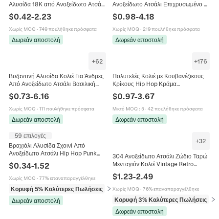
Αλυσίδα 18K από Ανοξείδωτο Ατσάλι
Ανοξείδωτο Ατσάλι Επιχρυσωμένο Σε
Για Γυναίκες Άνδρες Γεωμετρικό Φίδι
Κενό Χρώμα Ασημί Μινιμαλιστικό Hip
$
0.42
-
2.23
$
0.98
-
4.18
Box Link Βραχιόλι Κοσμήματα Δώρο
Hop Punk Κοσμήματα Για Άνδρες
Γυναίκες
Χωρίς MOQ
·
749 πουλήθηκε πρόσφατα
Χωρίς MOQ
·
219 πουλήθηκε πρόσφατα
Δωρεάν αποστολή
Δωρεάν αποστολή
+
62
+
176
Βυζαντινή Αλυσίδα Κολιέ Για Άνδρες
Πολυτελές Κολιέ με Κουβανέζικους
Από Ανοξείδωτο Ατσάλι Βασιλική
Κρίκους Hip Hop Κράμα
Αλυσίδα Πανκ Στιλ Κοσμήματα
Ψευδαργύρου Στρας Choker
$
0.73
-
6.16
$
0.97
-
3.67
Τετράγωνη Αγκράφα
Ανδρικό Γυναικείο Κόσμημα Πάρτι
Streetwear
Χωρίς MOQ
·
111 πουλήθηκε πρόσφατα
Μικτό MOQ
:
5
·
42 πουλήθηκε πρόσφατα
Δωρεάν αποστολή
Δωρεάν αποστολή
59 επιλογές
+
32
Βραχιόλι Αλυσίδα Σχοινί Από
Ανοξείδωτο Ατσάλι Hip Hop Punk
304 Ανοξείδωτο Ατσάλι Ζώδιο Ταρώ
Κοσμήματα Για Άνδρες Γυναίκες
Μενταγιόν Κολιέ Vintage Retro
$
0.34
-
1.52
Ορθογώνια Ετικέτα Αστερισμού
$
1.23
-
2.49
Χωρίς MOQ
·
77% επαναπαραγγέλθηκε
Αλυσίδα Κοσμήματα Άνδρες
Γυναίκες
Κορυφή 5% Καλύτερες Πωλήσεις
σε Βραχιόλια
Χωρίς MOQ
·
76% επαναπαραγγέλθηκε
Κορυφή 3% Καλύτερες Πωλήσεις
σε 
Δωρεάν αποστολή
Δωρεάν αποστολή