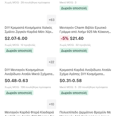
Κράμα
Κοσμημάτων Δώρο
Χωρίς MOQ
·
26 πουλήθηκε πρόσφατα
Μικτό MOQ
:
3
Δωρεάν αποστολή
+
63
DIY Κρεμαστά Κοσμήματα Χαλκός
Μενταγιόν Charm Βιβλίο Ερωτικό
Σμάλτο Ζιργκόν Καρδιά Μάτι Χέρι
Γράμμα από Ασήμι 925 Με Κόκκινη
Χάμσα Ασπίδα Φεγγάρι Αστέρι
Καρδιά Σμάλτο Ζιργκόν για DIY
$
2.07
-
6.00
-
5
%
$
21.40
Τριφύλλι Love Hot Mama
Βραχιόλι Γυναικεία Κοσμήματα Δώρο
Χωρίς MOQ
·
12 προβολές
Χωρίς MOQ
·
32 προβολές
Δωρεάν αποστολή
Δωρεάν αποστολή
+
22
DIY Μενταγιόν Κοσμημάτων
Κρεμαστά Καρδιά Ανοξείδωτο Ατσάλι
Ανοξείδωτο Ατσάλι Μικτά Σχήματα
Σχήμα Αγάπης DIY Κοσμήματα
Νεκροκεφαλή Καρδιά Στέμμα Χέρι
Ευρήματα Γυαλισμένο Χρυσό Ατσάλι
$
0.48
-
0.63
$
0.31
-
0.58
Χάμσα Αγάπη Υλικά Κατασκευής
Αξεσουάρ
Χωρίς MOQ
·
136 πουλήθηκε πρόσφατα
Μικτό MOQ
:
5
·
20 πουλήθηκε πρόσφατα
Δωρεάν αποστολή
Δωρεάν αποστολή
+
10
Μενταγιόν Καρδιά Φτερά Κλειδαριά
Πολυεπίπεδο Δερμάτινο Βραχιόλι Με