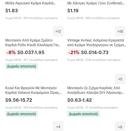
Μόδα Ακρυλικό Κράμα Καρδιά
Με Χάντρες Κράμα Ξύλο Συνθετική
Πύργος Του Άιφελ Αγάπη Κόσμημα
Πέτρα Φούντα Φτερό Μενταγιόν I
$
1.83
$
1.19
Για Γυναίκες Κορίτσια
Love You Vintage Για Γυναίκες
Χωρίς MOQ
·
152 πουλήθηκε πρόσφατα
Χωρίς MOQ
·
156 πουλήθηκε πρόσφατα
+
12
+
18
Μενταγιόν Από Κράμα Σμάλτο
Vintage Αντίκες Ασημένια Κρεμαστά
Καρδιά Ρόδο Κλειδί Κλειδαριά Για
από Κράμα Ψευδαργύρου σε Σχήμα
Κατασκευή Κοσμημάτων DIY
Καρδιάς Διάτρητα Γράμματα Αγάπης
-
8
%
$
0.037
-
1.95
-
21
%
$
0.014
-
0.73
Ρομαντικό Θέμα Αγάπης Αγίου
Λουλούδια Φτερά για DIY
Βαλεντίνου
Χωρίς MOQ
·
1K+ πουλήθηκε πρόσφατα
Χωρίς MOQ
·
278 πουλήθηκε πρόσφατα
Δωρεάν αποστολή
+
5
Κολιέ Και Βραχιόλι Με Μενταγιόν
Μενταγιόν Σε Σχήμα Καρδιάς Από
Καρδιά Χάλκινα Κοσμήματα Στρας
Ανοξείδωτο Χάλυβα DIY Αξεσουάρ
Ψεύτικη Πέρλα Μενταγιόν Κλειδαριά
Κατασκευής Κοσμημάτων Μόδα
$
9.56
-
15.72
$
0.63
-
1.42
Γράμμα Αγάπης Μόδα Για Γυναίκες
Χωρίς MOQ
·
123 πουλήθηκε πρόσφατα
Χωρίς MOQ
·
17 πουλήθηκε πρόσφατα
Δωρεάν αποστολή
Δωρεάν αποστολή
+
4
+
9