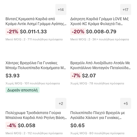
+
14
+
17
Βίντατζ Κρεμαστά Καρδιά από
Διάτρητη Καρδιά Γράμμα LOVE Μιξ
Κράμα Αντίκ Ασημί Γράμμα Αγάπης
Χρυσό KC Κράμα Φυλαχτά Για
Ευχαριστώ για DIY Κολιέ Βραχιόλι
Κατασκευή Κοσμημάτων DIY
-
21
%
$
0.011
-
1.33
-
20
%
$
0.008
-
0.79
Μπρελόκ Κατασκευή Κοσμημάτων
Βραχιόλια Κολιέ Μενταγιόν
Μικτό MOQ
:
2
·
711 πουλήθηκε πρόσφατα
Μικτό MOQ
:
2
·
3K+ πουλήθηκε πρόσφατα
Χάντρες Βραχιόλια Για Γυναίκες
Βραχιόλι Από Ανοξείδωτο Ατσάλι Με
Μποέμ Πολυεπίπεδα Κοσμήματα Με
Κρυστάλλινο Μενταγιόν Πεταλούδας
Μενταγιόν Love Και Τεχνητό Μπαρόκ
Και Πολύχρωμες Χάντρες Μόδα
$
3.93
-
7
%
$
2.07
Μαργαριτάρι Επιχρυσωμένο Χαλκό
Κοσμήματα Γυναίκες
Χωρίς MOQ
·
101 πουλήθηκε πρόσφατα
Χωρίς MOQ
·
78 πουλήθηκε πρόσφατα
Δωρεάν αποστολή
+
2
+
5
Πολύχρωμα Τρισδιάστατα Γούρια
Πολυεπίπεδο Πλεχτό Βραχιόλι με
Μπαλόνια Καρδιά Από Ρητίνη Βάση
Αγελάδα Χάιλαντ για Γυναίκες
Με Γράμματα Love DIY Διακόσμηση
Τεχνητό Δέρμα Κράμα Σύμβολο
-
4
%
$
0.058
$
0.65
Θήκης Κινητού Και Κλιπ Μαλλιών
Απείρου Μενταγιόν Love
Μικτό MOQ
:
2
·
112 πουλήθηκε πρόσφατα
Χωρίς MOQ
·
80 πουλήθηκε πρόσφατα