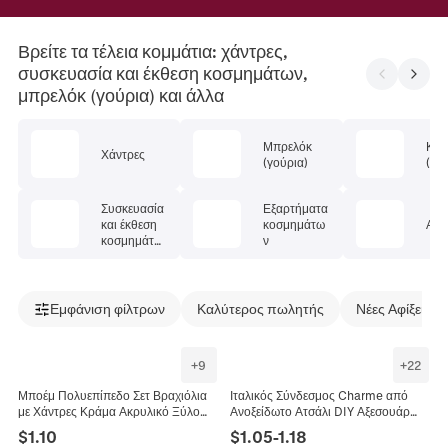
Βρείτε τα τέλεια κομμάτια: χάντρες,
συσκευασία και έκθεση κοσμημάτων,
μπρελόκ (γούρια) και άλλα
Μπρελόκ
Κρε
Χάντρες
(γούρια)
(pe
Συσκευασία
Εξαρτήματα
και έκθεση
κοσμημάτω
Αλυ
κοσμημάτω
ν
ν
Εμφάνιση φίλτρων
Καλύτερος πωλητής
Νέες Αφίξεις
+
9
+
22
Μποέμ Πολυεπίπεδο Σετ Βραχιόλια
Ιταλικός Σύνδεσμος Charme από
με Χάντρες Κράμα Ακρυλικό Ξύλο
Ανοξείδωτο Ατσάλι DIY Αξεσουάρ
Φούντα Φτερό I LOVE YOU Γούρι
Κοσμημάτων Βραχιολιού Καρδιά
$
1.10
$
1.05
-
1.18
Βραχιόλι για Γυναίκες Βίντατζ
Φιόγκος Γοργόνα Γράμμα Αγάπης