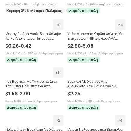
Κοσμήματα
για Αρθρωτό Βραχιόλι
Χωρίς MOQ
·
2K+ πουλήθηκε πρόσφατα
Μικτό MOQ
:
10
·
109 πουλήθηκε πρόσφατα
Κορυφή 3% Καλύτερες Πωλήσεις
σε Βραχιόλια
Δωρεάν αποστολή
+
2
+
16
Μενταγιόν Από Ανοξείδωτο Χάλυβα
Κολιέ Μενταγιόν Καρδιά Χαλκός Με
Κοίλο Αποτύπωμα Πατούσας
Επιχρύσωση 18Κ Ζιργκόν AAA
Στρογγυλά Γράμματα LOVE
Γούρια Αγόρι Κορίτσι Οικογενειακά
$
0.26
-
0.42
$
2.88
-
5.08
Κατασκευή Κοσμημάτων DIY
Κοσμήματα Δώρο
Γυαλισμένα
Μικτό MOQ
:
10
·
570 πουλήθηκε πρόσφατα
Μικτό MOQ
:
2
·
106 πουλήθηκε πρόσφατα
Δωρεάν αποστολή
Δωρεάν αποστολή
+
11
Ροζ Βραχιόλι Με Χάντρες Σε Στυλ
Βραχιόλι Με Χάντρες Από
Κάουμποι Πολυεπίπεδο Από
Ανοξείδωτο Χάλυβα Μενταγιόν
Πολυμερή Πηλό Με Στοιχεία
Καρδιά Κρύσταλλο Λουλούδι
$
1.56
-
2.99
$
2.25
Αλουμινίου Για Γυναίκες
Ρυθμιζόμενο Ανοιχτό Κόσμημα Για
Γυναίκες
Χωρίς MOQ
·
88 πουλήθηκε πρόσφατα
Μικτό MOQ
:
2
·
38 πουλήθηκε πρόσφατα
Δωρεάν αποστολή
Δωρεάν αποστολή
+
2
+
4
Πολυεπίπεδα Βραχιόλια Με Χάντρες
Μποέμ Πολυστρωματικά Βραχιόλια