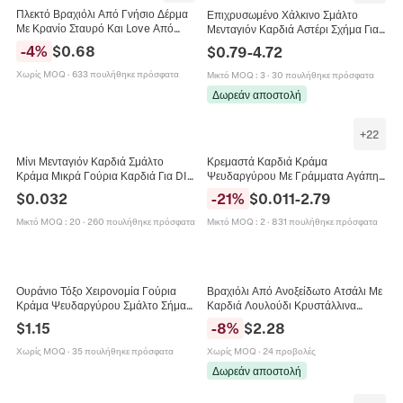
Πλεκτό Βραχιόλι Από Γνήσιο Δέρμα
Επιχρυσωμένο Χάλκινο Σμάλτο
Με Κρανίο Σταυρό Και Love Από
Μενταγιόν Καρδιά Αστέρι Σχήμα Για
Κράμα Ρετρό Πανκ Γοτθικό Στυλ Για
Κατασκευή Κοσμημάτων DIY Love
-
4
%
$
0.68
$
0.79
-
4.72
Άνδρες Και Γυναίκες
Mom Ρομαντικό Κόσμημα
Χωρίς MOQ
·
633 πουλήθηκε πρόσφατα
Μικτό MOQ
:
3
·
30 πουλήθηκε πρόσφατα
Δωρεάν αποστολή
+
22
Μίνι Μενταγιόν Καρδιά Σμάλτο
Κρεμαστά Καρδιά Κράμα
Κράμα Μικρά Γούρια Καρδιά Για DIY
Ψευδαργύρου Με Γράμματα Αγάπης
Βραχιόλι Κολιέ Σκουλαρίκι
Φτερά Σταυρός Διάφορα Σχέδια Για
$
0.032
-
21
%
$
0.011
-
2.79
Κοσμήματα Αξεσουάρ
Κατασκευή Κοσμημάτων DIY
Βραχιόλι
Μικτό MOQ
:
20
·
260 πουλήθηκε πρόσφατα
Μικτό MOQ
:
2
·
831 πουλήθηκε πρόσφατα
Ουράνιο Τόξο Χειρονομία Γούρια
Βραχιόλι Από Ανοξείδωτο Ατσάλι Με
Κράμα Ψευδαργύρου Σμάλτο Σήμα
Καρδιά Λουλούδι Κρυστάλλινα
Ειρήνης V Σ 'Αγαπώ Καρδιά Αγάπη
Στοιχεία Στρας Χαραγμένη Αγάπη
$
1.15
-
8
%
$
2.28
Γούρια Για DIY Κατασκευή Κολιέ
Κοσμήματα Γυναικεία
Βραχιόλι
Χωρίς MOQ
·
35 πουλήθηκε πρόσφατα
Χωρίς MOQ
·
24 προβολές
Δωρεάν αποστολή