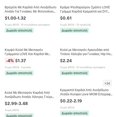
Βραχιόλι Με Καρδιά Από Ανοξείδωτο
Κράμα Ψευδαργύρου Σμάλτο LOVE
Ατσάλι Για Γυναίκες Με Φιλντισένιο
Γράμμα Καρδιά Κρεμαστά για DIY
Ένθετο Χαραγμένο Love Κομψό
Κατασκευή Κοσμημάτων Βραχιόλι
$
1.00
-
1.32
$
0.61
Κολιέ Αξεσουάρ για Γυναίκες
Χωρίς MOQ
·
15 πουλήθηκε πρόσφατα
Χωρίς MOQ
·
12 προβολές
Δωρεάν αποστολή
Δωρεάν αποστολή
Κομψό Κολιέ Με Μενταγιόν
Κολιέ με Μενταγιόν Αρκουδάκι από
Γράμματα LOVE Και Καρδιά Με
Τιτάνιο Χάλυβα για Γυναίκες Hip Hop
Στρας Κοσμήματα Από Ατσάλι
Κούφιο Καρδιά Αγάπη Γράμμα
-
4
%
$
1.37
$
2.24
Τιτανίου Και Χαλκό Για Γυναίκες
Αλυσίδα Curb Κοσμήματα Δώρο
Χωρίς MOQ
·
1 κριτικές
Χωρίς MOQ
·
12 πουλήθηκε πρόσφατα
Δωρεάν αποστολή
Δωρεάν αποστολή
+
34
Κρεμαστά Καρδιά Από Ανοξείδωτο
Κολιέ Με Μενταγιόν Καρδιά Από
Ατσάλι Κούφια Love MOM Επιγραφή
Ανοξείδωτο Ατσάλι Χάντρες Γούρι
Στρας Γυαλισμένο Για DIY Κολιέ
$
0.22
-
2.19
Αγάπης Μινιμαλιστικά Κοσμήματα
Κοσμήματα
$
2.99
-
3.48
Για Γυναίκες Κομψό Επιχρυσωμένο
Χωρίς MOQ
18K
Χωρίς MOQ
Δωρεάν αποστολή
Δωρεάν αποστολή