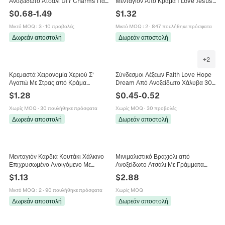
Ανοξείδωτο Ατσάλι DIY Charms Για
Μενταγιόν Από Κράμα I Love Jesus
Κατασκευή Κοσμημάτων Vintage
Ρετρό Πλεκτό Κορδόνι Ξύλινες
$
0.68
-
1.49
$
1.32
Love Γυαλισμένα Αξεσουάρ
Χάντρες Θρησκευτικό Κόσμημα
Μικτό MOQ
:
3
·
10 προβολές
Μικτό MOQ
:
2
·
847 πουλήθηκε πρόσφατα
Δωρεάν αποστολή
Δωρεάν αποστολή
+
2
Κρεμαστά Χειρονομία Χεριού Σ'
Σύνδεσμοι Λέξεων Faith Love Hope
Αγαπώ Με Στρας από Κράμα
Dream Από Ανοξείδωτο Χάλυβα 304
Ψευδαργύρου για Κατασκευή
Με Φινίρισμα Καθρέφτη Για
$
1.28
$
0.45
-
0.52
Κοσμημάτων DIY Κολιέ Βραχιόλι
Κατασκευή Κοσμημάτων DIY
Αξεσουάρ
Χωρίς MOQ
·
30 πουλήθηκε πρόσφατα
Χωρίς MOQ
·
30 προβολές
Δωρεάν αποστολή
Δωρεάν αποστολή
Μενταγιόν Καρδιά Κουτάκι Χάλκινο
Μινιμαλιστικό Βραχιόλι από
Επιχρυσωμένο Ανοιγόμενο Με
Ανοξείδωτο Ατσάλι Με Γράμματα
Εγχάρακτο Σχέδιο Λουλούδι Αγάπη
LOVE Επιχρυσωμένο 18K
$
1.13
$
2.88
Φωτογραφία Για Γυναίκες
Ρυθμιζόμενη Αλυσίδα Βραχιόλι για
Γυναικεία Κοσμήματα
Μικτό MOQ
:
2
·
90 πουλήθηκε πρόσφατα
Χωρίς MOQ
Δωρεάν αποστολή
Δωρεάν αποστολή