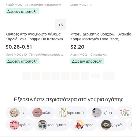
Κολιέ Μπρελόκ
Χωρίς MOQ
·
288 πουλήθηκε πρόσφατα
Μικτό MOQ
:
10
Δωρεάν αποστολή
+
6
Χάντρες Από Ανοξείδωτο Χάλυβα
Μποέμ Δερμάτινο Βραχιόλι Γυναικείο
Καρδιά Love Γράμμα Για Κατασκευή
Κράμα Μενταγιόν Love Στρας
Κοσμημάτων Diy Βραχιόλι Κολιέ
Κρυστάλλινες Χάντρες Μαγνητικό
$
0.26
-
0.51
$
2.20
Μπαρόκ Στυλ
Κούμπωμα Κομψό Κόσμημα
Μικτό MOQ
:
10
·
75 πουλήθηκε πρόσφατα
Χωρίς MOQ
·
10 προβολές
Δωρεάν αποστολή
Δωρεάν αποστολή
Εξερευνήστε περισσότερα στο γούρια αγάπης
diy
κολιέ
κρεμαστά
σχήμα
κόσ
κράμα
κοσμήματα
στρας
ζιργκόν