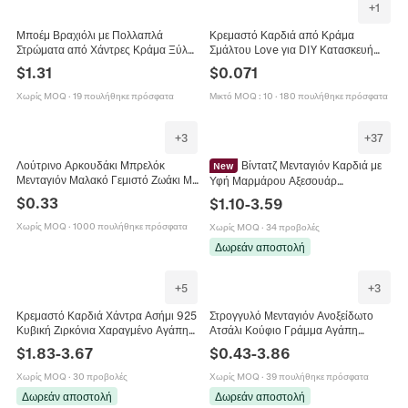
+
1
Μποέμ Βραχιόλι με Πολλαπλά
Κρεμαστό Καρδιά από Κράμα
Στρώματα από Χάντρες Κράμα Ξύλο
Σμάλτου Love για DIY Κατασκευή
Ρητίνη Φτερό Καρδιά Μενταγιόν I
Κοσμημάτων Κολιέ Βραχιόλι
$
1.31
$
0.071
Love You Φούντα Γυναικεία
Αξεσουάρ Χάντρα Άκρη Vintage Στυλ
Επιχρυσωμένο
Χωρίς MOQ
·
19 πουλήθηκε πρόσφατα
Μικτό MOQ
:
10
·
180 πουλήθηκε πρόσφατα
+
3
+
37
Λούτρινο Αρκουδάκι Μπρελόκ
Βίντατζ Μενταγιόν Καρδιά με
New
Μενταγιόν Μαλακό Γεμιστό Ζωάκι Με
Υφή Μαρμάρου Αξεσουάρ
Κορδέλα Love Για Διακόσμηση
Κοσμημάτων DIY Χάλκινο Ένθετο με
$
0.33
$
1.10
-
3.59
Τσάντας Δώρο Γάμου
Στρας για Κολιέ
Χωρίς MOQ
·
1000 πουλήθηκε πρόσφατα
Χωρίς MOQ
·
34 προβολές
Δωρεάν αποστολή
+
5
+
3
Κρεμαστό Καρδιά Χάντρα Ασήμι 925
Στρογγυλό Μενταγιόν Ανοξείδωτο
Κυβική Ζιρκόνια Χαραγμένο Αγάπη
Ατσάλι Κούφιο Γράμμα Αγάπη
Μαμά Ελέφαντας Για Κατασκευή
Πατούσα Σκύλου Για Κατασκευή
$
1.83
-
3.67
$
0.43
-
3.86
Κοσμημάτων Βραχιόλι
Κοσμημάτων DIY Γυναικείο
Χωρίς MOQ
·
30 προβολές
Χωρίς MOQ
·
39 πουλήθηκε πρόσφατα
Δωρεάν αποστολή
Δωρεάν αποστολή