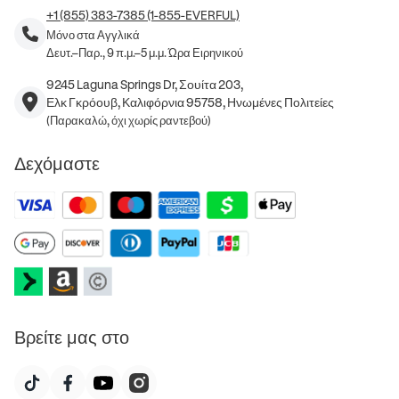
+1 (855) 383-7385 (1-855-EVERFUL)
Μόνο στα Αγγλικά
Δευτ.–Παρ., 9 π.μ.–5 μ.μ. Ώρα Ειρηνικού
9245 Laguna Springs Dr, Σουίτα 203,
Ελκ Γκρόουβ, Καλιφόρνια 95758, Ηνωμένες Πολιτείες
(Παρακαλώ, όχι χωρίς ραντεβού)
Δεχόμαστε
Βρείτε μας στο