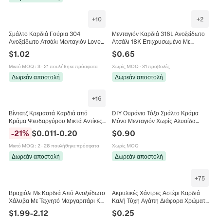
+
10
+
2
Σμάλτο Καρδιά Γούρια 304
Μενταγιόν Καρδιά 316L Ανοξείδωτο
Ανοξείδωτο Ατσάλι Μενταγιόν Love
Ατσάλι 18K Επιχρυσωμένο Με
Mom Για DIY Κολιέ Βραχιόλι
Ζιργκόν Κομψό Κόσμημα Για
$
1.02
$
0.65
Κοσμήματα
Γυναίκες
Μικτό MOQ
:
3
·
21 πουλήθηκε πρόσφατα
Χωρίς MOQ
·
31 προβολές
Δωρεάν αποστολή
Δωρεάν αποστολή
+
16
Βίντατζ Κρεμαστά Καρδιά από
DIY Ουράνιο Τόξο Σμάλτο Κράμα
Κράμα Ψευδαργύρου Μικτά Αντίκες
Μόνο Μενταγιόν Χωρίς Αλυσίδα
Μπρούτζος Love Φτερά Αγγέλου
Love Wins Καρδιά Charms Για
-
21
%
$
0.011
-
0.20
$
0.90
Charms για DIY Κολιέ Βραχιόλι
Κατασκευή Κοσμημάτων Βραχιόλι
Κατασκευή Κοσμημάτων Αξεσουάρ
Κολιέ
Μικτό MOQ
:
2
·
28 πουλήθηκε πρόσφατα
Χωρίς MOQ
Δωρεάν αποστολή
Δωρεάν αποστολή
+
75
Βραχιόλι Με Καρδιά Από Ανοξείδωτο
Ακρυλικές Χάντρες Αστέρι Καρδιά
Χάλυβα Με Τεχνητό Μαργαριτάρι Και
Καλή Τύχη Αγάπη Διάφορα Χρώματα
Στρας Μοτίβο Love Ρυθμιζόμενο
DIY Κατασκευή Κοσμημάτων
$
1.99
-
2.12
$
0.25
Μόδα Γυναικεία Κοσμήματα
Διαχωριστικές Χάντρες για Βραχιόλια