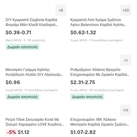
+
8
+
20
DIY Κρεμαστά Σύμβολα Καρδιά
Κρεμαστά Από Κράμα Σμάλτου
Φεγγάρι Μάτι Κλειδί Κλειδαριά
Αγίου Βαλεντίνου Καρδιά Αγάπη
Ανοξείδωτο Ατσάλι Χαραγμένο
XOXO Γράμμα Γκλίτερ Για DIY
$
0.39
-
0.71
$
0.62
-
1.32
Αγάπη Μαμά Κοσμήματα Για
Κατασκευή Κοσμημάτων Κολιέ
Γυναίκες
Σκουλαρίκι
Μικτό MOQ
:
5
·
18 προβολές
Χωρίς MOQ
·
11 πουλήθηκε πρόσφατα
Δωρεάν αποστολή
+
1
Μενταγιόν Γράμμα Αγάπης
Ρυθμιζόμενο Χάλκινο Βραχιόλι
Ανοξείδωτο Ατσάλι DIY Αξεσουάρ
Επιχρυσωμένο Με Ζιργκόν Καρδιά
Κατασκευής Κοσμημάτων
Στέμμα Άγγελος Αγάπη Γούρια
$
0.96
$
2.31
-
2.75
Γυαλισμένο Μεταλλικό Γούρι Για
Κοσμήματα Μόδας Για Γυναίκες
Κολιέ Βραχιόλι
Χωρίς MOQ
·
11 πουλήθηκε πρόσφατα
Χωρίς MOQ
·
20 πουλήθηκε πρόσφατα
Δωρεάν αποστολή
Δωρεάν αποστολή
+
11
Ρετρό Πάνκ Σκουλαρίκι Κολιέ Με
Επιχρυσωμένο 18Κ Χάλκινο
Σταυρό Χαραγμένο LOVE Κορδόνι
Μενταγιόν Καρδιά Ζιργκόν Σμάλτο
Από Δέρμα Αγελάδας Για Άνδρες
Mom Love Mama Charm για DIY
-
5
%
$
1.12
$
1.07
-
2.82
Γυναίκες Vintage Κοσμήματα Από
Κολιέ Βραχιόλι Κατασκευή