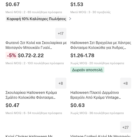
Τσεκούρι Μαχαίρι Πριόνι
Κολοκύθα Σταυρός Μενταγιόν
$
0.67
$
1.53
Νεκροκεφαλή Γοτθικό Πάνκ
Λάμπει στο Σκοτάδι Κοσμήματα
Κοσμήματα
Μικτό MOQ
:
2
·
65 πουλήθηκε πρόσφατα
Μικτό MOQ
:
3
·
30 προβολές
Κορυφή 10% Καλύτερες Πωλήσεις
σε Σκουλαρίκια
+
17
Φωτεινό Σετ Κολιέ και Σκουλαρίκια με
Halloween Σετ Βραχιόλια με Χάντρες
Μενταγιόν Μπουκάλι Γυαλί
Φάντασμα Κολοκύθα για Άνδρες
Φάντασμα Halloween Κοσμήματα
Γυναίκες Γοτθικό Πολυμερικός
-
5
%
$
0.72
-
2.22
$
1.26
-
1.78
από Ρητίνη για Γυναικεία Αξεσουάρ
Πηλός BOO Μενταγιόν Βραχιόλι
Πάρτι
Πάρτι
Μικτό MOQ
:
2
·
100 πουλήθηκε πρόσφατα
Χωρίς MOQ
·
20 πουλήθηκε πρόσφατα
Δωρεάν αποστολή
+
8
+
8
Σκουλαρίκια Halloween Κράμα
Halloween Πλεκτό Δερμάτινο
Σμάλτο Κολοκύθα Φάντασμα
Βραχιόλι Από Κράμα Vintage
Νυχτερίδα Μάτι Cupcake
Γυάλινο Cabochon Κολοκύθα
$
0.47
$
0.63
Κοσμήματα Για Πάρτι Γυναικεία
Μάγισσα Φάντασμα
Δώρα
Πολυστρωματικό Κόσμημα Unisex
Μικτό MOQ
:
6
·
54 πουλήθηκε πρόσφατα
Χωρίς MOQ
·
36 πουλήθηκε πρόσφατα
+
27
Κολιέ Choker Halloween Με
Vintage Γοτθικό Κολιέ Με Μενταγιόν