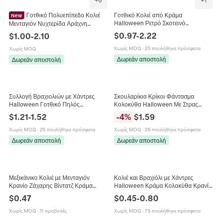
Γοτθικό Πολυεπίπεδο Κολιέ
Γοτθικό Κολιέ από Κράμα
New
Halloween Ρετρό Σκοτεινό
Μενταγιόν Νυχτερίδα Αράχνη
Κολοκύθα Κρανίο Φάντασμα
Halloween από Σίδηρο Κράμα
$
0.97
-
2.22
$
1.00
-
2.10
Σταυρός Μενταγιόν Με Χάντρες Αίμα
Βίντατζ Μαύρο Σκοτεινό Στυλ
Φούντα Choker Για Γυναίκες Άνδρες
Γυναικεία Κοσμήματα
Χωρίς MOQ
·
25 πουλήθηκε πρόσφατα
Χωρίς MOQ
Δωρεάν αποστολή
Δωρεάν αποστολή
Συλλογή Βραχιολιών με Χάντρες
Σκουλαρίκια Κρίκοι Φάντασμα
Halloween Γοτθικό Πηλός
Κολοκύθα Halloween Με Στρας
Αλφάβητο Boo Spooky Κολοκύθα
Φωτεινά Κρεμαστά Σκουλαρίκια για
$
1.21
-
1.52
-
4
%
$
1.59
Κρανίο Χαμόγελο Ελαστικά
Πάρτι Γυναικεία Κοσμήματα
Κοσμήματα Πάρτι για Γυναίκες
Χωρίς MOQ
·
25 πουλήθηκε πρόσφατα
Χωρίς MOQ
·
26 πουλήθηκε πρόσφατα
Δωρεάν αποστολή
Δωρεάν αποστολή
Μεξικάνικο Κολιέ με Μενταγιόν
Κολιέ και Βραχιόλι με Χάντρες
Κρανίο Ζάχαρης Βίντατζ Κράμα
Halloween Κράμα Κολοκύθα Κρανίο
Γυαλί Ημέρα των Νεκρών Halloween
Νυχτερίδα Μενταγιόν Πορτοκαλί
$
0.47
$
0.45
-
0.80
Κοσμήματα Ethnic Στυλ για Άνδρες
Μαύρες Χάντρες Γοτθικά Κοσμήματα
Γυναίκες
Χωρίς MOQ
·
11 προβολές
Χωρίς MOQ
·
75 πουλήθηκε πρόσφατα