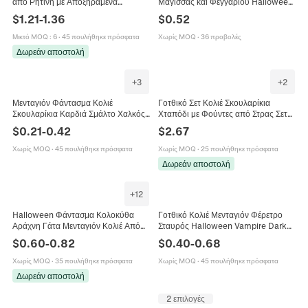
από Ρητίνη με Αποξηραμένα
Μάγισσας και Φεγγαριού Halloween
Λουλούδια Χρυσό Κράμα Κολοκύθα
Κράμα Γυαλί Πολύτιμος Λίθος
$
1.21
-
1.36
$
0.52
Φάντασμα Νυχτερίδα Γάτα Γυναικεία
Χρόνου Γοτθικό Κόσμημα
Κοσμήματα
Μικτό MOQ
:
6
·
45 πουλήθηκε πρόσφατα
Χωρίς MOQ
·
36 προβολές
Δωρεάν αποστολή
+
3
+
2
Μενταγιόν Φάντασμα Κολιέ
Γοτθικό Σετ Κολιέ Σκουλαρίκια
Σκουλαρίκια Καρδιά Σμάλτο Χαλκός
Χταπόδι με Φούντες από Στρας Σετ
Κράμα Τεχνητό Τεχνητό Μαργαριτάρι
Κοσμήματα Πάρτι Χάλοουιν για
$
0.21
-
0.42
$
2.67
Κοσμήματα Απόκριες Κινουμένων
Γυναίκες
Σχεδίων Για Γυναίκες Κορίτσια
Χωρίς MOQ
·
45 πουλήθηκε πρόσφατα
Χωρίς MOQ
·
25 πουλήθηκε πρόσφατα
Δωρεάν αποστολή
+
12
Halloween Φάντασμα Κολοκύθα
Γοτθικό Κολιέ Μενταγιόν Φέρετρο
Αράχνη Γάτα Μενταγιόν Κολιέ Από
Σταυρός Halloween Vampire Dark
Ανοξείδωτο Ατσάλι Κοσμήματα Δώρα
Punk Κοσμήματα από Κράμα
$
0.60
-
0.82
$
0.40
-
0.68
Πάρτι Γοτθικό Αξεσουάρ
Ψευδαργύρου για Άνδρες Γυναίκες
Χωρίς MOQ
·
35 πουλήθηκε πρόσφατα
Χωρίς MOQ
·
45 πουλήθηκε πρόσφατα
Δωρεάν αποστολή
2 επιλογές