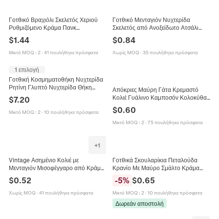
Γοτθικό Βραχιόλι Σκελετός Χεριού
Γοτθικό Μενταγιόν Νυχτερίδα
Ρυθμιζόμενο Κράμα Πανκ
Σκελετός από Ανοξείδωτο Ατσάλι
Κοσμήματα Αξεσουάρ Halloween Για
Κολιέ για Άνδρες Γυναίκες
$
1.44
$
0.84
Γυναίκες
Halloween Πανκ Κόσμημα Δώρο
Μικτό MOQ
:
2
·
41 πουλήθηκε πρόσφατα
Χωρίς MOQ
·
35 πουλήθηκε πρόσφατα
1 επιλογή
Γοτθική Κοσμηματοθήκη Νυχτερίδα
Ρητίνη Γλυπτό Νυχτερίδα Θήκη
Απόκριες Μαύρη Γάτα Κρεμαστό
Αποθήκευσης Halloween
Κολιέ Γυάλινο Καμποσόν Κολοκύθα
$
7.20
Διακόσμηση Σπιτιού Αντίκ
Νυχτερίδα Vintage Κοσμήματα Για
$
0.60
Μπρούτζος Μυστηριώδη
Μικτό MOQ
:
2
·
10 πουλήθηκε πρόσφατα
Γυναίκες
Διακοσμητικά
Μικτό MOQ
:
2
·
75 πουλήθηκε πρόσφατα
+
1
Vintage Ασημένιο Κολιέ με
Γοτθικά Σκουλαρίκια Πεταλούδα
Μενταγιόν Μισοφέγγαρο από Κράμα
Κρανίο Με Μαύρο Σμάλτο Κράμα
Με Σιλουέτα Μάγισσας Θέμα Μαγείας
Μακρύ Άγκιστρο Κοσμήματα Για
$
0.52
-
5
%
$
0.65
Κοσμήματα Halloween για Γυναίκες
Halloween Πάρτι Δώρο Για Άνδρες
Άνδρες
Γυναίκες
Χωρίς MOQ
·
41 πουλήθηκε πρόσφατα
Μικτό MOQ
:
2
·
10 πουλήθηκε πρόσφατα
Δωρεάν αποστολή