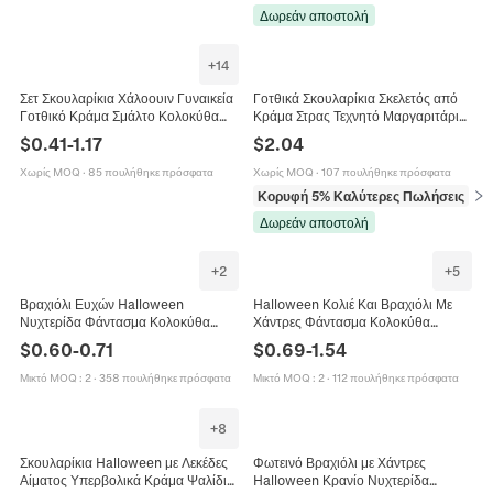
Δωρεάν αποστολή
+
14
Σετ Σκουλαρίκια Χάλοουιν Γυναικεία
Γοτθικά Σκουλαρίκια Σκελετός από
Γοτθικό Κράμα Σμάλτο Κολοκύθα
Κράμα Στρας Τεχνητό Μαργαριτάρι
Φάντασμα Αράχνη Νυχτερίδα Κρανίο
Halloween Υπερβολικά Σκουλαρίκια
$
0.41
-
1.17
$
2.04
Σκουλαρίκια Κοσμήματα Πάρτι
Σκελετός για Γυναικεία Κοσμήματα
Χωρίς MOQ
·
85 πουλήθηκε πρόσφατα
Χωρίς MOQ
·
107 πουλήθηκε πρόσφατα
Κορυφή 5% Καλύτερες Πωλήσεις
σε 
Δωρεάν αποστολή
+
2
+
5
Βραχιόλι Ευχών Halloween
Halloween Κολιέ Και Βραχιόλι Με
Νυχτερίδα Φάντασμα Κολοκύθα
Χάντρες Φάντασμα Κολοκύθα
Σκελετός Σμάλτο Κρεμαστό Κράμα
Νεκροκεφαλή Ακρυλικό Ρητίνη
$
0.60
-
0.71
$
0.69
-
1.54
Ρυθμιζόμενο Μαύρο Κορδόνι
Κράμα Κοσμήματα Πάρτι Για
Κόσμημα Δώρο
Γυναίκες
Μικτό MOQ
:
2
·
358 πουλήθηκε πρόσφατα
Μικτό MOQ
:
2
·
112 πουλήθηκε πρόσφατα
+
8
Σκουλαρίκια Halloween με Λεκέδες
Φωτεινό Βραχιόλι με Χάντρες
Αίματος Υπερβολικά Κράμα Ψαλίδι
Halloween Κρανίο Νυχτερίδα