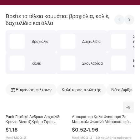
Βρείτε τα τέλεια κομμάτια: βραχιόλια, κολιέ,
δαχτυλίδια και άλλα
Σετ
Βραχιόλια
Δαχτυλίδια
κοσ
ν
Κοσ
Κολιέ
Σκουλαρίκια
σώμ
Εμφάνιση φίλτρων
Καλύτερος πωλητής
Νέες Αφίξεις
+
9
Punk Γοτθικό Ανδρικό Δαχτυλίδι
Αποκριάτικο Κολιέ Φάντασμα Σε
Κρανίο Βίντατζ Κράμα Στρας
Μπουκάλι Φωτεινό Μικροσκοπικό
Σκαλιστό Biker Δαχτυλίδι για
Πνεύμα Γυάλινο Μενταγιόν
$
1.18
$
0.52
-
1.96
Χάλοουιν Πάρτι Κοσμήματα
Μεταλλική Αλυσίδα Κοσμήματα Που
Λάμπουν Στο Σκοτάδι
Μικτό MOQ
:
2
Μικτό MOQ
:
2
·
180 πουλήθηκε πρόσφατα