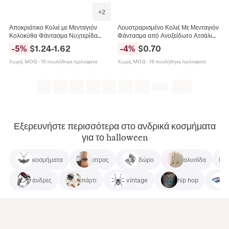
+
2
Αποκριάτικο Κολιέ με Μενταγιόν
Λουστραρισμένο Κολιέ Με Μενταγιόν
Κολοκύθα Φάντασμα Νυχτερίδα
Φάντασμα από Ανοξείδωτο Ατσάλι
Γοτθικό Στυλ με Χάντρες Αίματος
για Άνδρες Γυναίκες Χιπ Χοπ
-
5
%
$
1.24
-
1.62
-
4
%
$
0.70
Γυναικεία Κοσμήματα Πάρτι
Ασημένιο Κόσμημα Αξεσουάρ Πάρτι
Χωρίς MOQ
·
15 πουλήθηκε πρόσφατα
Χωρίς MOQ
·
15 πουλήθηκε πρόσφατα
Εξερευνήστε περισσότερα στο ανδρικά κοσμήματα
για το halloween
κοσμήματα
στρας
δώρο
αλυσίδα
άνδρες
πάρτι
vintage
hip hop