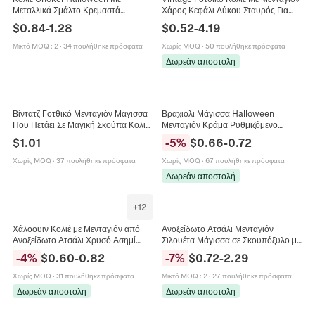
Μεταλλικά Σμάλτο Κρεμαστά
Χάρος Κεφάλι Λύκου Σταυρός Για
Φάντασμα Κολοκύθα Νυχτερίδα
Άνδρες Γυναίκες Ανοξείδωτο Ατσάλι
$
0.84
-
1.28
$
0.52
-
4.19
Κορδέλα Πλεκτό Κορδόνι Γοτθικά
Αλυσίδα Box Punk Κοσμήματα
Κοσμήματα
Μικτό MOQ
:
2
·
34 πουλήθηκε πρόσφατα
Χωρίς MOQ
·
50 πουλήθηκε πρόσφατα
Δωρεάν αποστολή
Βίντατζ Γοτθικό Μενταγιόν Μάγισσα
Βραχιόλι Μάγισσα Halloween
Που Πετάει Σε Μαγική Σκούπα Κολιέ
Μενταγιόν Κράμα Ρυθμιζόμενο
Για Γυναίκες Άνδρες Κοσμήματα
Κορδόνι Κεριού Κάρτα Δώρου
$
1.01
-
5
%
$
0.66
-
0.72
Πάρτι Χάλοουιν Κράμα
Χωρίς MOQ
·
37 πουλήθηκε πρόσφατα
Χωρίς MOQ
·
67 πουλήθηκε πρόσφατα
Δωρεάν αποστολή
+
12
Χάλοουιν Κολιέ με Μενταγιόν από
Ανοξείδωτο Ατσάλι Μενταγιόν
Ανοξείδωτο Ατσάλι Χρυσό Ασημί
Σιλουέτα Μάγισσα σε Σκουπόξυλο με
Μαύρο Φάντασμα Κολοκύθα Αράχνη
Γάτα Κολιέ για Γυναίκες Χάλοουιν
-
4
%
$
0.60
-
0.82
-
7
%
$
0.72
-
2.29
Γάτα Γοτθικά Κοσμήματα για Άνδρες
Πάρτι DIY Αξεσουάρ
Γυναίκες
Χωρίς MOQ
·
31 πουλήθηκε πρόσφατα
Μικτό MOQ
:
2
·
27 πουλήθηκε πρόσφατα
Δωρεάν αποστολή
Δωρεάν αποστολή