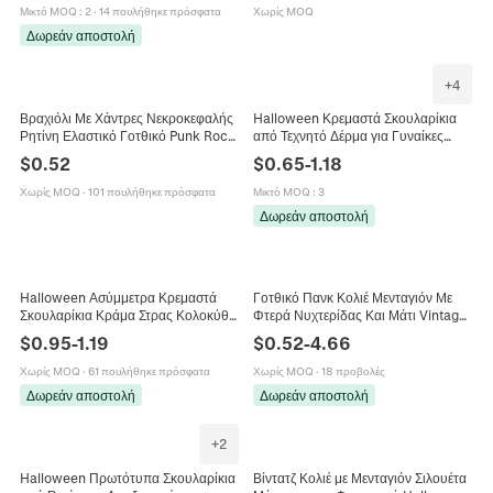
Μικτό MOQ
:
2
·
14 πουλήθηκε πρόσφατα
Χωρίς MOQ
Δωρεάν αποστολή
+
4
Βραχιόλι Με Χάντρες Νεκροκεφαλής
Halloween Κρεμαστά Σκουλαρίκια
Ρητίνη Ελαστικό Γοτθικό Punk Rock
από Τεχνητό Δέρμα για Γυναίκες
Κοσμήματα Για Δώρο Πάρτι
Καπέλο Μάγισσας Νυχτερίδα Ιστός
$
0.52
$
0.65
-
1.18
Χάλοουιν Unisex
Αράχνης Γάτα Φεγγάρι Κοσμήματα
Χωρίς MOQ
·
101 πουλήθηκε πρόσφατα
Μικτό MOQ
:
3
Δωρεάν αποστολή
Halloween Ασύμμετρα Κρεμαστά
Γοτθικό Πανκ Κολιέ Μενταγιόν Με
Σκουλαρίκια Κράμα Στρας Κολοκύθα
Φτερά Νυχτερίδας Και Μάτι Vintage
Σκελετός Αράχνη Σχέδιο Gothic Punk
Από Ανοξείδωτο Ατσάλι Για Άνδρες
$
0.95
-
1.19
$
0.52
-
4.66
Κοσμήματα Πάρτι Γυναίκες
Γυναίκες Hip Hop Κοσμήματα
Χωρίς MOQ
·
61 πουλήθηκε πρόσφατα
Χωρίς MOQ
·
18 προβολές
Δωρεάν αποστολή
Δωρεάν αποστολή
+
2
Halloween Πρωτότυπα Σκουλαρίκια
Βίντατζ Κολιέ με Μενταγιόν Σιλουέτα