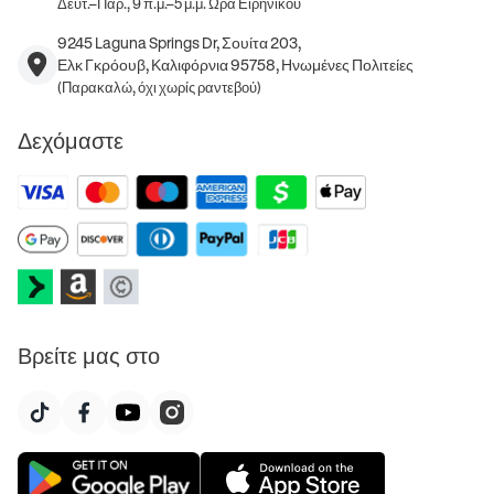
Δευτ.–Παρ., 9 π.μ.–5 μ.μ. Ώρα Ειρηνικού
9245 Laguna Springs Dr, Σουίτα 203,
Ελκ Γκρόουβ, Καλιφόρνια 95758, Ηνωμένες Πολιτείες
(Παρακαλώ, όχι χωρίς ραντεβού)
Δεχόμαστε
Βρείτε μας στο