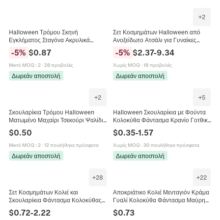
+
2
Halloween Τρόμου Σκηνή
Σετ Κοσμημάτων Halloween από
Εγκλήματος Σταγόνα Ακρυλικά
Ανοξείδωτο Ατσάλι για Γυναίκες
Σκουλαρίκια Γυναικεία Προσοχή
Κολοκύθα Κρανίο Φάντασμα
-
5
%
$
0.87
-
5
%
$
2.37
-
9.34
Ματωμένο Αποτύπωμα Δακτυλικό
Μενταγιόν Κολιέ Βραχιόλι
Αποτύπωμα Κόσμημα
Σκουλαρίκια
Μικτό MOQ
:
2
·
26 προβολές
Χωρίς MOQ
·
18 προβολές
Δωρεάν αποστολή
Δωρεάν αποστολή
+
2
+
5
Σκουλαρίκια Τρόμου Halloween
Halloween Σκουλαρίκια με Φούντα
Ματωμένο Μαχαίρι Τσεκούρι Ψαλίδι
Κολοκύθα Φάντασμα Κρανίο Γοτθικό
Ακρυλικό Τυπωτό Γοτθικό Αστείο
Πανκ Στρας Σμάλτο Κρεμαστά
$
0.50
$
0.35
-
1.57
Σκουλαρίκια Όπλα Γυναικεία
Σκουλαρίκια Γυναικεία Κοσμήματα
Κοσμήματα
Μικτό MOQ
:
2
·
12 πουλήθηκε πρόσφατα
Χωρίς MOQ
·
30 πουλήθηκε πρόσφατα
Δωρεάν αποστολή
Δωρεάν αποστολή
+
28
+
22
Σετ Κοσμημάτων Κολιέ και
Αποκριάτικο Κολιέ Μενταγιόν Κράμα
Σκουλαρίκια Φάντασμα Κολοκύθας
Γυαλί Κολοκύθα Φάντασμα Μαύρη
Halloween Χριστούγεννα Φωτεινά
Γάτα Γοτθικό Κόσμημα Πάρτι
$
0.72
-
2.22
$
0.73
Glow In Dark Δώρο Γυναικείο