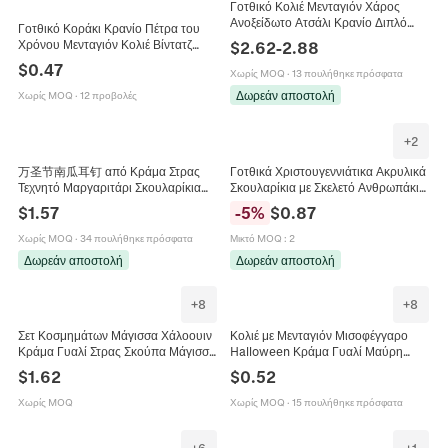
Γοτθικό Κολιέ Μενταγιόν Χάρος
Ανοξείδωτο Ατσάλι Κρανίο Διπλό
Γοτθικό Κοράκι Κρανίο Πέτρα του
Δρεπάνι Punk Rock Κοσμήματα για
Χρόνου Μενταγιόν Κολιέ Βίντατζ
$
2.62
-
2.88
Άνδρες Δώρο Halloween
Κράμα Γυαλί Ρόδο Λουλούδι
$
0.47
Χωρίς MOQ
·
13 πουλήθηκε πρόσφατα
Κοσμήματα για Halloween Πάρτι
Αξεσουάρ
Δωρεάν αποστολή
Χωρίς MOQ
·
12 προβολές
+
2
万圣节南瓜耳钉 από Κράμα Στρας
Γοτθικά Χριστουγεννιάτικα Ακρυλικά
Τεχνητό Μαργαριτάρι Σκουλαρίκια
Σκουλαρίκια με Σκελετό Ανθρωπάκι
Κολοκύθα για Γυναίκες Φεστιβάλ
και Δέντρο Εορταστικά Κοσμήματα
$
1.57
-
5
%
$
0.87
Πάρτι Κοσμήματα Δώρο
Γυναικεία Αξεσουάρ
Χωρίς MOQ
·
34 πουλήθηκε πρόσφατα
Μικτό MOQ
:
2
Δωρεάν αποστολή
Δωρεάν αποστολή
+
8
+
8
Σετ Κοσμημάτων Μάγισσα Χάλοουιν
Κολιέ με Μενταγιόν Μισοφέγγαρο
Κράμα Γυαλί Στρας Σκούπα Μάγισσα
Halloween Κράμα Γυαλί Μαύρη
Πολύτιμος Λίθος Χρόνου Κολιέ
Γάτα Κολοκύθα Φάντασμα Μάγισσα
$
1.62
$
0.52
Σκουλαρίκια Βραχιόλι
Εορταστικό Κόσμημα Γυναικείο
Χωρίς MOQ
Χωρίς MOQ
·
15 πουλήθηκε πρόσφατα
+
6
+
1