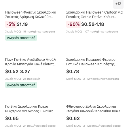
+
12
Halloween Φωτεινά Σκουλαρίκια
Σκουλαρίκια Halloween Cartoon για
Σκελετός Αρθρωτή Κολοκύθα
Γυναίκες Gothic Ρητίνη Κράμα
Φάντασμα Κρανίο Σκουλαρίκια για
Κολοκύθα Φάντασμα Νυχτερίδα
-
5
%
$
1.19
-
60
%
$
0.52
-
1.18
Γυναίκες Γοτθικά Κοσμήματα Πάρτι
Αράχνη Κρανίο Γιορτινά Κοσμήματα
Σκουλαρίκια
Χωρίς MOQ
·
19 πουλήθηκε πρόσφατα
Χωρίς MOQ
·
107 πουλήθηκε πρόσφατα
Δωρεάν αποστολή
Πάνκ Γοτθικό Ανοξείδωτο Ατσάλι
Σκουλαρίκια Κρεμαστά Φέρετρο
Κρανίο Μενταγιόν Κολιέ Βίντατζ
Γοτθικό Halloween Καθρέφτης
Halloween Κοσμήματα Με Μάτια
Ακρυλικό Νυχτερίδα Ιστός Αράχνης
$
0.52
-
3.27
$
0.78
Στρας Για Άνδρες Γυναίκες
Σκοτεινό Στυλ Σκουλαρίκια για
Γυναίκες Πάρτι
Χωρίς MOQ
·
25 προβολές
Μικτό MOQ
:
2
·
12 πουλήθηκε πρόσφατα
Δωρεάν αποστολή
Γοτθικά Σκουλαρίκια Κρίκοι
Φθινόπωρο Ξύλινα Σκουλαρίκια
Νυχτερίδα για Άνδρες Γυναίκες
Σταγόνα Χαλοουίν Κολοκύθα Φύλλο
Vintage Μαύρο Στρας Χάλκινα Ζώο
Σφενδάμου Καραμέλα Καλαμποκιού
$
0.65
$
0.62
Σκουλαρίκια Halloween Πάρτι
Διάτρητο Σκουλαρίκια Γυναικεία
Κοσμήματα
Κοσμήματα
Χωρίς MOQ
·
24 πουλήθηκε πρόσφατα
Μικτό MOQ
:
2
·
126 πουλήθηκε πρόσφατα