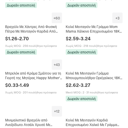
Δωρεάν αποστολή
Δωρεάν αποστολή
+
60
+
3
Βραχιόλι Με Χάντρες Από Φυσική
Κολιέ Μενταγιόν Με Γράμμα Mom
Πέτρα Με Μενταγιόν Καρδιά Από
Mama Χάλκινο Επιχρυσωμένο 18K
Ανοξείδωτο Χάλυβα Για Μαμά Γιαγιά
Πολύχρωμο Ζιργκόν Κόσμημα Δώρο
$
1.26
-
2.70
$
2.59
-
3.24
Δώρο
Για Την Ημέρα Της Μητέρας
Χωρίς MOQ
·
256 πουλήθηκε πρόσφατα
Χωρίς MOQ
·
218 πουλήθηκε πρόσφατα
Δωρεάν αποστολή
Δωρεάν αποστολή
+
43
Μπρελόκ από Κράμα Σμάλτου για τη
Κολιέ Με Μενταγιόν Γράμμα
Γιορτή της Μητέρας Happy Mother's
Μπουρμπουλήθρα Ορείχαλκος 18Κ
Day Μενταγιόν Καρδιά Πεταλούδα
Ρυθμιζόμενη Αλυσίδα Mom Mama
$
0.33
-
1.49
$
2.62
-
3.27
Λουλούδι Τεχνητό Μαργαριτάρι
Love Κοσμήματα Δώρο Για Γυναίκες
Χρυσό Γούρι Τσάντας Δώρο για τη
Χωρίς MOQ
·
201 πουλήθηκε πρόσφατα
Μικτό MOQ
:
2
·
31 πουλήθηκε πρόσφατα
Μαμά
Δωρεάν αποστολή
+
12
Μινιμαλιστικό Βραχιόλι από
Κολιέ Με Μενταγιόν Καρδιά
Ανοξείδωτο Ατσάλι Χρυσό Με
Επιχρυσωμένο Χαλκό Με Γράμμα