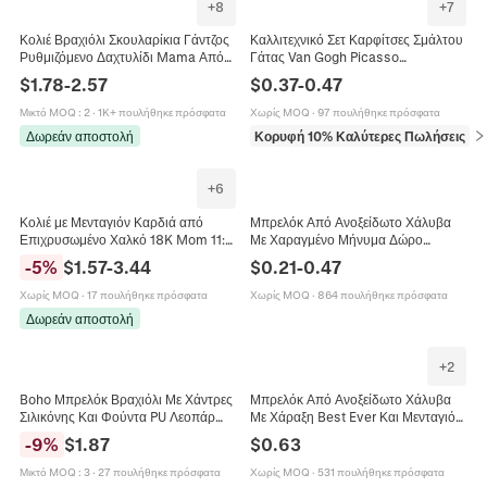
+
8
+
7
Κολιέ Βραχιόλι Σκουλαρίκια Γάντζος
Καλλιτεχνικό Σετ Καρφίτσες Σμάλτου
Ρυθμιζόμενο Δαχτυλίδι Mama Από
Γάτας Van Gogh Picasso
Ανοξείδωτο Ατσάλι Μινιμαλιστικά
Εμπνευσμένες από Κρανίο Φίλτρο
$
1.78
-
2.57
$
0.37
-
0.47
Κοσμήματα Δώρο Για Μαμά
Γάτας Σήματα Χαριτωμένες
Καρφίτσες από Κράμα για Ρούχα
Μικτό MOQ
:
2
·
1K+ πουλήθηκε πρόσφατα
Χωρίς MOQ
·
97 πουλήθηκε πρόσφατα
Σακίδιο
Δωρεάν αποστολή
Κορυφή 10% Καλύτερες Πωλήσεις
σε
+
6
Κολιέ με Μενταγιόν Καρδιά από
Μπρελόκ Από Ανοξείδωτο Χάλυβα
Επιχρυσωμένο Χαλκό 18K Mom 11:11
Με Χαραγμένο Μήνυμα Δώρο
με Ζιργκόν και Αστέρια Δώρο για τη
Γιορτής Πατέρα Μητέρας Γενεθλίων
-
5
%
$
1.57
-
3.44
$
0.21
-
0.47
Γιορτή της Μητέρας Γυναικεία
Για Μπαμπά Μαμά Μεταλλικό
Κοσμήματα
Αξεσουάρ
Χωρίς MOQ
·
17 πουλήθηκε πρόσφατα
Χωρίς MOQ
·
864 πουλήθηκε πρόσφατα
Δωρεάν αποστολή
+
2
Boho Μπρελόκ Βραχιόλι Με Χάντρες
Μπρελόκ Από Ανοξείδωτο Χάλυβα
Σιλικόνης Και Φούντα PU Λεοπάρ
Με Χάραξη Best Ever Και Μενταγιόν
Φλοράλ Δώρο Για Τη Μαμά
Καρδιά Δώρο Για Μαμά Σύζυγο
-
9
%
$
1.87
$
0.63
Αξεσουάρ Μόδας Για Γυναίκες
Γιαγιά Nana Mimi Gigi
Μικτό MOQ
:
3
·
27 πουλήθηκε πρόσφατα
Χωρίς MOQ
·
531 πουλήθηκε πρόσφατα