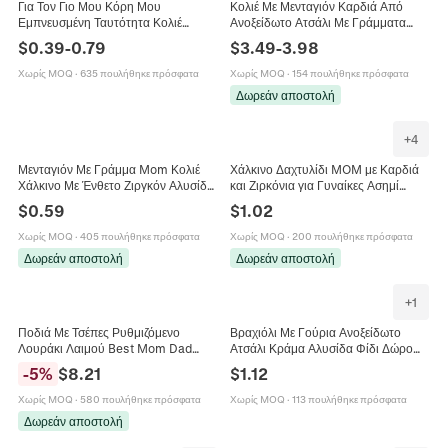
Για Τον Γιο Μου Κόρη Μου
Κολιέ Με Μενταγιόν Καρδιά Από
Εμπνευσμένη Ταυτότητα Κολιέ
Ανοξείδωτο Ατσάλι Με Γράμματα
Μενταγιόν Μπρελόκ Κοσμήματα Από
MOM Πολύχρωμη Γενέθλια Πέτρα
$
0.39
-
0.79
$
3.49
-
3.98
Ανοξείδωτο Ατσάλι Δώρο Από Μαμά
Κόσμημα Δώρο Για Γυναίκες Μητέρα
Μπαμπά
Χωρίς MOQ
·
635 πουλήθηκε πρόσφατα
Χωρίς MOQ
·
154 πουλήθηκε πρόσφατα
Δωρεάν αποστολή
+
4
Μενταγιόν Με Γράμμα Mom Κολιέ
Χάλκινο Δαχτυλίδι MOM με Καρδιά
Χάλκινο Με Ένθετο Ζιργκόν Αλυσίδα
και Ζιρκόνια για Γυναίκες Ασημί
Κλείδας Δώρο Γιορτής Της Μητέρας
Χαραγμένο I Love You Mom
$
0.59
$
1.02
Για Γυναίκες Κομψά Κοσμήματα
Κοσμήματα Γιορτή της Μητέρας
Χωρίς MOQ
·
405 πουλήθηκε πρόσφατα
Χωρίς MOQ
·
200 πουλήθηκε πρόσφατα
Δωρεάν αποστολή
Δωρεάν αποστολή
+
1
Ποδιά Με Τσέπες Ρυθμιζόμενο
Βραχιόλι Με Γούρια Ανοξείδωτο
Λουράκι Λαιμού Best Mom Dad
Ατσάλι Κράμα Αλυσίδα Φίδι Δώρο
Ever Εκτύπωση Για Κουζίνα
Γιορτή Της Μητέρας Καρδιά
-
5
%
$
8.21
$
1.12
Μαγειρική BBQ Δώρο
Λουλούδι Αστέρι Σμάλτο Για Μαμά
Χωρίς MOQ
·
580 πουλήθηκε πρόσφατα
Χωρίς MOQ
·
113 πουλήθηκε πρόσφατα
Δωρεάν αποστολή