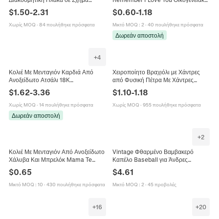
Κομματιού Παζλ Με Ανθικό Σχέδιο
Δώρο Μινιμαλιστικό Ρυθμιζόμενο
$
1.50
-
2.31
$
0.60
-
1.18
και Συναισθηματικό Μήνυμα για
Κόσμημα Για Μαμά Μπαμπά Γιο
Μαμά Μπαμπά Κολλητή Δώρο
Κόρη
Χωρίς MOQ
·
84 πουλήθηκε πρόσφατα
Μικτό MOQ
:
2
·
40 πουλήθηκε πρόσφατα
Δωρεάν αποστολή
+
4
Κολιέ Με Μενταγιόν Καρδιά Από
Χειροποίητο Βραχιόλι με Χάντρες
Ανοξείδωτο Ατσάλι 18Κ
από Φυσική Πέτρα Με Χάντρες
Επιχρυσωμένο Χαραγμένο Mom
Γραμμάτων MOM MAMA Ροζ
$
1.62
-
3.36
$
1.10
-
1.18
Love Vintage Κοσμήματα Για
Βραχιόλι από Φυσική Πέτρα Για τη
Γυναίκες
Γιορτή της Μητέρας Γυναικεία
Χωρίς MOQ
·
14 πουλήθηκε πρόσφατα
Χωρίς MOQ
·
955 πουλήθηκε πρόσφατα
Κοσμήματα Δώρο
Δωρεάν αποστολή
+
2
Κολιέ Με Μενταγιόν Από Ανοξείδωτο
Vintage Φθαρμένο Βαμβακερό
Χάλυβα Και Μπρελόκ Mama Te
Καπέλο Baseball για Άνδρες
Quiero Ισπανικά Χαραγμένο
Γυναίκες Πλυμένο Κεντημένο #1
$
0.65
$
4.61
Στρογγυλό Κόσμημα Δώρο Μητέρας
MOM Επίρραμμα Ρυθμιζόμενο
Καπέλο Trucker Δώρο Γιορτής
Μικτό MOQ
:
10
·
430 πουλήθηκε πρόσφατα
Μικτό MOQ
:
2
·
45 προβολές
Μητέρας
+
16
+
20