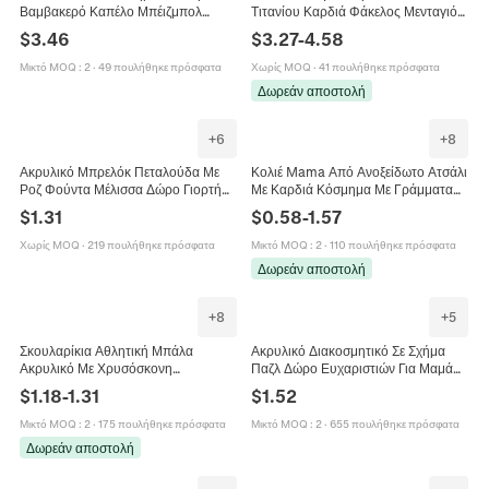
Βαμβακερό Καπέλο Μπέιζμπολ
Τιτανίου Καρδιά Φάκελος Μενταγιόν
Ρετρό Distressed Ρυθμιζόμενο
για Κόρη Μαμά Οικογένεια
$
3.46
$
3.27
-
4.58
Αθλητικό Καπέλο για Γυναίκες
Κοσμήματα Δώρο για Γυναίκες
Εξωτερικό Casual Σκίαση Δώρο
Μικτό MOQ
:
2
·
49 πουλήθηκε πρόσφατα
Χωρίς MOQ
·
41 πουλήθηκε πρόσφατα
Δωρεάν αποστολή
+
6
+
8
Ακρυλικό Μπρελόκ Πεταλούδα Με
Κολιέ Mama Από Ανοξείδωτο Ατσάλι
Ροζ Φούντα Μέλισσα Δώρο Γιορτή
Με Καρδιά Κόσμημα Με Γράμματα
Της Μητέρας Για Κόρη Σύζυγο Μαμά
Δώρο Για Τη Μαμά Γιορτή Της
$
1.31
$
0.58
-
1.57
Γιαγιά Αδελφή Κοσμήματα Μπρελόκ
Μητέρας Χρώμα Χρυσό Ασημί
Χωρίς MOQ
·
219 πουλήθηκε πρόσφατα
Μικτό MOQ
:
2
·
110 πουλήθηκε πρόσφατα
Δωρεάν αποστολή
+
8
+
5
Σκουλαρίκια Αθλητική Μπάλα
Ακρυλικό Διακοσμητικό Σε Σχήμα
Ακρυλικό Με Χρυσόσκονη
Παζλ Δώρο Ευχαριστιών Για Μαμά
Μπέιζμπολ Μπάσκετ Ποδόσφαιρο
Γιαγιά Αδελφή Κόρη Γιορτή Μητέρας
$
1.18
-
1.31
$
1.52
Μαμά Δώρο Γιορτή Της Μητέρας
Επέτειος Διακόσμηση
Μικτό MOQ
:
2
·
175 πουλήθηκε πρόσφατα
Μικτό MOQ
:
2
·
655 πουλήθηκε πρόσφατα
Δωρεάν αποστολή