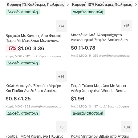
Κορυφή 1% Καλύτερες Πωλήσεις
σε Προμήθειες γραφής και διόρθωσης
Κορυφή 10% Καλύτερες Πωλήσεις
σε
Δωρεάν αποστολή
Δωρεάν αποστολή
+
15
+
74
Μπαλόνια Από Αλουμινόχαρτο
Βραχιόλι Με Χάντρες Από Φυσική
Διακοσμητικά Στεφάνι Λουλουδιών
Πέτρα Με Μεταλλικό Μενταγιόν
Σχήμα Καρδιάς Διακόσμηση Γιορτή
Καρδιά Χειροποίητη Κάρτα
$
0.11
-
0.78
-
5
%
$
1.00
-
3.36
Της Μητέρας Δώρα Για Τη Μαμά
Μηνύματος Δώρο Κοσμημάτων Για
Γυναίκες Αδελφές Μαμά
Μικτό MOQ
:
5
·
355 πουλήθηκε πρόσφατα
Χωρίς MOQ
·
812 πουλήθηκε πρόσφατα
Δωρεάν αποστολή
+
14
Κολιέ Μενταγιόν Σιλουέτα Μητέρα
Ρετρό Ξύλινο Μπρελόκ Με Δέρμα
Και Παιδιά Ανοξείδωτο Ατσάλι
Λέιζερ Χαραγμένο World's Best
Καρδιά Δώρο Γιορτής Της Μητέρας
Mom Dad Friend Σημαία ΗΠΑ Για
$
0.87
-
1.25
$
1.96
Κοσμήματα
Δώρα
Χωρίς MOQ
·
298 πουλήθηκε πρόσφατα
Μικτό MOQ
:
3
·
137 πουλήθηκε πρόσφατα
Δωρεάν αποστολή
Δωρεάν αποστολή
+
5
+
84
Football MOM Κεντημένο Πλυμένο
Κολιέ Μενταγιόν Βιβλίο από Ατσάλι