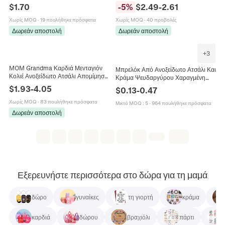
Αερόστατο Καρδιά Σταυρό
MOM Κοχύλι Και Ζιργκόν Κομψό
$
1.70
-
5
%
$
2.49
-
2.61
Διακοσμητικά Σμάλτο Στρας
Δώρο Για Μητέρα Γυναίκες
Κοσμήματα Δώρο για τη Μαμά
Χωρίς MOQ
·
19 πουλήθηκε πρόσφατα
Χωρίς MOQ
·
40 προβολές
Δωρεάν αποστολή
Δωρεάν αποστολή
+
3
MOM Grandma Καρδιά Μενταγιόν
Μπρελόκ Από Ανοξείδωτο Ατσάλι Και
Κολιέ Ανοξείδωτο Ατσάλι Απομίμηση
Κράμα Ψευδαργύρου Χαραγμένη
Όπαλ Γυαλί Τεχνητό Τεχνητό
Ετικέτα Ροζ Σμάλτο Λουλούδι Δώρο
$
1.93
-
4.05
$
0.13
-
0.47
Μαργαριτάρι Δώρο Γιορτής Της
Γιορτή Της Μητέρας Χριστούγεννα
Μητέρας Κοσμήματα Γυναίκες
Για Μαμά
Χωρίς MOQ
·
83 πουλήθηκε πρόσφατα
Μικτό MOQ
:
5
·
964 πουλήθηκε πρόσφατα
Δωρεάν αποστολή
Εξερευνήστε περισσότερα στο δώρα για τη μαμά
δώρο
γυναίκες
τη γιορτή
κράμα
καρδιά
δώρου
βραχιόλι
πάρτι