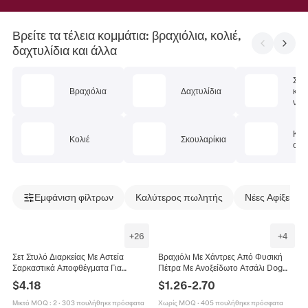
Βρείτε τα τέλεια κομμάτια: βραχιόλια, κολιέ,
δαχτυλίδια και άλλα
Σετ
Βραχιόλια
Δαχτυλίδια
κοσ
ν
Κοσ
Κολιέ
Σκουλαρίκια
σώμ
Εμφάνιση φίλτρων
Καλύτερος πωλητής
Νέες Αφίξεις
+
26
+
4
Σετ Στυλό Διαρκείας Με Αστεία
Βραχιόλι Με Χάντρες Από Φυσική
Σαρκαστικά Αποφθέγματα Για
Πέτρα Με Ανοξείδωτο Ατσάλι Dog
Νοσοκόμες Μαμάδες Γραφείο
Mom Μενταγιόν Χειροποίητο
$
4.18
$
1.26
-
2.70
Σχολικά Είδη Δώρο
Ελαστικό Κόσμημα Δώρο Για Φίλους
Των Ζώων
Μικτό MOQ
:
2
·
303 πουλήθηκε πρόσφατα
Χωρίς MOQ
·
405 πουλήθηκε πρόσφατα