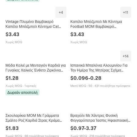
+
4
+
11
Vintage Πλυμένο Βαμβακερό
Καπέλο Μπέιζμπολ Με Κέντημα
Καπέλο Μπέιζμπολ Κέντημα Cat
Football MOM Βαμβακερό
Mom Ρυθμιζόμενο Casual Καπέλο
Πλενόμενο Ρυθμιζόμενο Dad Hat Για
$
3.43
$
3.43
Ήλιου Για Λάτρεις Των Γατών
Γυναίκες Δώρο Μητέρας
Χωρίς MOQ
Χωρίς MOQ
+
14
Μόδα Κολιέ με Μενταγιόν Καρδιά για
Ισπανικά Μπαλόνια Αλουμινίου Για
Γυναίκες Χαλκός Ένθετο Ζιρκόνια
Την Ημέρα Της Μητέρας Σχήμα
Γράμμα Mom Ασημένια Αλυσίδα
Καρδιάς Feliz Dia Mama
$
1.28
$
0.096
-
0.28
Κοσμήματα Δώρο για τη Μητέρα
Διακόσμηση Πάρτι Δώρα Για Τη
Μαμά
Χωρίς MOQ
·
1 κριτικές
Μικτό MOQ
:
50
·
431 πουλήθηκε πρόσφατα
Δωρεάν αποστολή
Σκουλαρίκια MOM Με Γράμματα
Βραχιόλι Με Χάντρες Φυσική
Σμάλτο Ροζ Καρδιά Στρας Κράμα
Φεγγαρόπετρα Ίασπις Ηφαιστειακή
Δώρο Για Τη Γιορτή Της Μητέρας
Πέτρα Με Κάρτα Δώρου Για Μαμά
$
1.83
$
0.97
-
3.37
Μοντέρνα Κοσμήματα
Μπαμπά Γενέθλια Χριστούγεννα
Χωρίς MOQ
·
66 πουλήθηκε πρόσφατα
Χωρίς MOQ
·
216 πουλήθηκε πρόσφατα