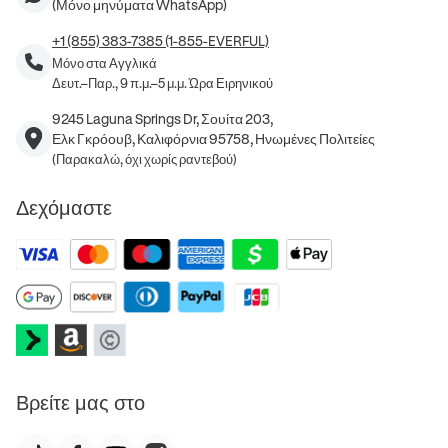
(Μόνο μηνύματα WhatsApp)
+1 (855) 383-7385 (1-855-EVERFUL)
Μόνο στα Αγγλικά
Δευτ.–Παρ., 9 π.μ.–5 μ.μ. Ώρα Ειρηνικού
9245 Laguna Springs Dr, Σουίτα 203,
Ελκ Γκρόουβ, Καλιφόρνια 95758, Ηνωμένες Πολιτείες
(Παρακαλώ, όχι χωρίς ραντεβού)
Δεχόμαστε
Βρείτε μας στο