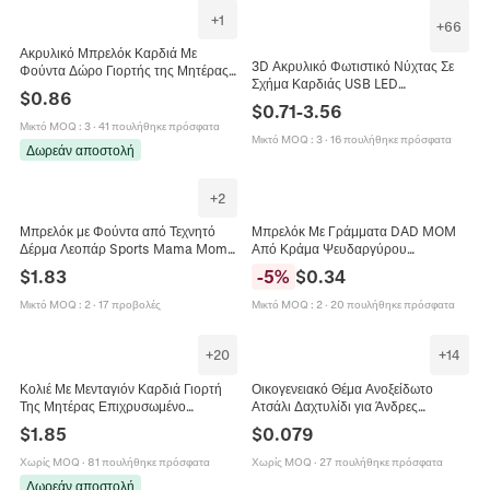
+
1
+
66
Ακρυλικό Μπρελόκ Καρδιά Με
3D Ακρυλικό Φωτιστικό Νύχτας Σε
Φούντα Δώρο Γιορτής της Μητέρας
Σχήμα Καρδιάς USB LED
Best Mom Ever Love Is Love
$
0.86
Επιτραπέζιο Φωτιστικό Διακοσμητικό
Διακοσμητικό Τσάντας Γυναικεία
$
0.71
-
3.56
Δώρο Για Αδελφή Μαμά
Μικτό MOQ
:
3
·
41 πουλήθηκε πρόσφατα
Μικτό MOQ
:
3
·
16 πουλήθηκε πρόσφατα
Δωρεάν αποστολή
+
2
Μπρελόκ με Φούντα από Τεχνητό
Μπρελόκ Με Γράμματα DAD MOM
Δέρμα Λεοπάρ Sports Mama Mom
Από Κράμα Ψευδαργύρου
Τυπωμένο Ποδόσφαιρο Μπέιζμπολ
Γυαλιστερό Ασημί Μεταλλικό
$
1.83
-
5
%
$
0.34
Ράγκμπι Μπάσκετ Μενταγιόν
Δαχτυλίδι Δώρο Για Πατέρα Μητέρα
Τσάντας Δώρο
Μικτό MOQ
:
2
·
17 προβολές
Μικτό MOQ
:
2
·
20 πουλήθηκε πρόσφατα
+
20
+
14
Κολιέ Με Μενταγιόν Καρδιά Γιορτή
Οικογενειακό Θέμα Ανοξείδωτο
Της Μητέρας Επιχρυσωμένο
Ατσάλι Δαχτυλίδι για Άνδρες
Ανοξείδωτο Ατσάλι 18K Με Στρας Και
Γυναίκες Χαραγμένο Dad Mom Son
$
1.85
$
0.079
Σμάλτο Δώρο Για Γυναίκες Μαμά
Daughter Love You Υπόσχεση
Δαχτυλίδι Ασημί Κοσμήματα Δώρο
Χωρίς MOQ
·
81 πουλήθηκε πρόσφατα
Χωρίς MOQ
·
27 πουλήθηκε πρόσφατα
Δωρεάν αποστολή