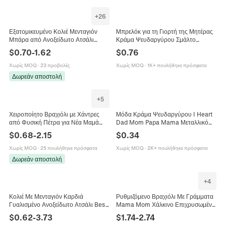
+
26
Εξατομικευμένο Κολιέ Μενταγιόν
Μπρελόκ για τη Γιορτή της Μητέρας
Μπάρα από Ανοξείδωτο Ατσάλι
Κράμα Ψευδαργύρου Σμάλτο
Χαραγμένο Οικογενειακό Κόσμημα
Πεταλούδα Λουλούδι Καρδιά
$
0.70
-
1.62
$
0.76
Μινιμαλιστικό Γαλβανισμένο Κολιέ
Τεχνητό Μαργαριτάρι Δώρο για
Μπάρα Δώρο Ημέρας της Μητέρας
Γυναίκες
Χωρίς MOQ
·
23 προβολές
Χωρίς MOQ
·
1K+ πουλήθηκε πρόσφατα
για Γυναίκες
Δωρεάν αποστολή
+
5
Χειροποίητο Βραχιόλι με Χάντρες
Μόδα Κράμα Ψευδαργύρου I Heart
από Φυσική Πέτρα για Νέα Μαμά
Dad Mom Papa Mama Μεταλλικό
Μενταγιόν Καρδιά Αποτύπωμα
Μπρελόκ Καρδιά Γράμμα Μενταγιόν
$
0.68
-
2.15
$
0.34
Μωρού Κόσμημα Δώρο Γιορτή της
Μπρελόκ Για Δώρο Γιορτής Μητέρας
Μητέρας Με Κάρτα
Πατέρα
Χωρίς MOQ
·
25 πουλήθηκε πρόσφατα
Χωρίς MOQ
·
2K+ πουλήθηκε πρόσφατα
Δωρεάν αποστολή
+
4
Κολιέ Με Μενταγιόν Καρδιά
Ρυθμιζόμενο Βραχιόλι Με Γράμματα
Γυαλισμένο Ανοξείδωτο Ατσάλι Best
Mama Mom Χάλκινο Επιχρυσωμένο
Mom Ever Χαραγμένο Δώρο Γιορτής
Με Ζιργκόν Συρόμενο Κούμπωμα
$
0.62
-
3.73
$
1.74
-
2.74
Της Μητέρας
Κόσμημα Δώρο Γιορτής Μητέρας