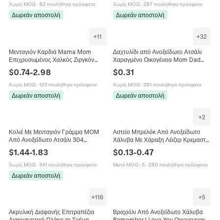
Χωρίς MOQ
·
82 πουλήθηκε πρόσφατα
Χωρίς MOQ
·
287 πουλήθηκε πρόσφατα
Δωρεάν αποστολή
Δωρεάν αποστολή
+
11
+
32
Μενταγιόν Καρδιά Mama Mom
Δαχτυλίδι από Ανοξείδωτο Ατσάλι
Επιχρυσωμένος Χαλκός Ζιργκόν
Χαραγμένο Οικογένεια Mom Dad
Φίλντισι Κοχύλι Charms Κοσμήματα
Son Daughter Love You Κοσμήματα
$
0.74
-
2.98
$
0.31
Για Δώρο Ημέρας Της Μητέρας
για Άνδρες Γυναίκες Δώρο
Χωρίς MOQ
·
123 πουλήθηκε πρόσφατα
Χωρίς MOQ
·
281 πουλήθηκε πρόσφατα
Δωρεάν αποστολή
Δωρεάν αποστολή
+
2
Κολιέ Με Μενταγιόν Γράμμα MOM
Αστείο Μπρελόκ Από Ανοξείδωτο
Από Ανοξείδωτο Ατσάλι 304
Χάλυβα Με Χάραξη Λέιζερ Κρεμαστό
Γυαλισμένο Κόσμημα Για Γυναίκες
Κόσμημα Δώρο Για Μαμά Μπαμπά
$
1.44
-
1.83
$
0.13
-
0.47
Δώρο Γιορτής Της Μητέρας Μόδα
Γενέθλια
Χωρίς MOQ
·
541 πουλήθηκε πρόσφατα
Μικτό MOQ
:
5
·
280 πουλήθηκε πρόσφατα
Δωρεάν αποστολή
+
116
+
5
Ακρυλική Διαφανής Επιτραπέζια
Βραχιόλι Από Ανοξείδωτο Χάλυβα
Διακοσμητική Πλάκα σε Σχήμα
Remember I Love You Οικογενειακό