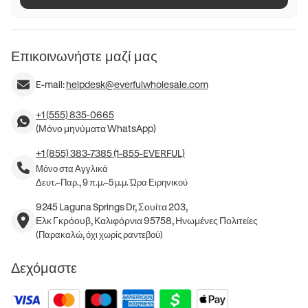
Επικοινωνήστε μαζί μας
E-mail:
helpdesk@everfulwholesale.com
+1 (555) 835-0665
(Μόνο μηνύματα WhatsApp)
+1 (855) 383-7385 (1-855-EVERFUL)
Μόνο στα Αγγλικά
Δευτ.–Παρ., 9 π.μ.–5 μ.μ. Ώρα Ειρηνικού
9245 Laguna Springs Dr, Σουίτα 203,
Ελκ Γκρόουβ, Καλιφόρνια 95758, Ηνωμένες Πολιτείες
(Παρακαλώ, όχι χωρίς ραντεβού)
Δεχόμαστε