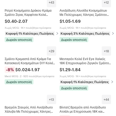
+
43
+
12
Ρετρό Κοσμήματα Δράκου Κράμα
Ανοξείδωτη Αλυσίδα Κοσμημάτων
Σμάλτο Στρας Καρφίτσα Κολιέ
Με Πολύχρωμες Χάντρες Σμάλτου
Σκουλαρίκια Δαχτυλίδι Γοτθικό Πάνκ
Επίπεδη Αλυσίδα Για DIY Κολιέ
$
0.40
-
2.07
$
1.05
-
1.69
Στυλ Αξεσουάρ
Βραχιόλι Χειροποίητα Αξεσουάρ
Χωρίς MOQ
·
1K+ πουλήθηκε πρόσφατα
Χωρίς MOQ
·
1K+ πουλήθηκε πρόσφατα
Κορυφή 1% Καλύτερες Πωλήσεις
σε Σετ κοσμημάτων
Κορυφή 3% Καλύτερες Πωλήσεις
σε 
Δωρεάν αποστολή
Δωρεάν αποστολή
+
29
+
18
Σμάλτο Κρεμαστά Από Κράμα Για
Μενταγιόν Κολιέ Evil Eye Χαλκός
Κατασκευή Κοσμημάτων DIY Κολιέ
18K Επιχρυσωμένο Ζιργκόν Σμάλτο
Βραχιόλια Μπρελόκ Φρούτα Ζώα
Μποέμ Έθνικ Κοσμήματα Για
-
8
%
$
0.024
-
1.97
$
1.29
-
1.84
Σχέδια Διακοπών Μίξη Πολύχρωμα
Γυναίκες
Μικτό MOQ
:
2
·
920 πουλήθηκε πρόσφατα
Χωρίς MOQ
·
1K+ πουλήθηκε πρόσφατα
Δωρεάν αποστολή
Κορυφή 1% Καλύτερες Πωλήσεις
σε 
Δωρεάν αποστολή
+
13
+
44
Βραχιόλι Σταυρός Από Ανοξείδωτο
Βίντατζ Βραχιόλι από Ανοξείδωτο
Χάλυβα Με Πολύχρωμες Χάντρες
Ατσάλι με Επιχρύσωση 18K και
Σμάλτου Μινιμαλιστικό Θρησκευτικό
Σμάλτο για Γυναίκες Μποέμ