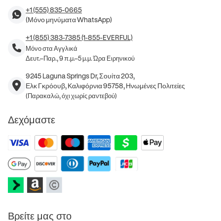
+1 (555) 835-0665
(Μόνο μηνύματα WhatsApp)
+1 (855) 383-7385 (1-855-EVERFUL)
Μόνο στα Αγγλικά
Δευτ.–Παρ., 9 π.μ.–5 μ.μ. Ώρα Ειρηνικού
9245 Laguna Springs Dr, Σουίτα 203,
Ελκ Γκρόουβ, Καλιφόρνια 95758, Ηνωμένες Πολιτείες
(Παρακαλώ, όχι χωρίς ραντεβού)
Δεχόμαστε
Βρείτε μας στο