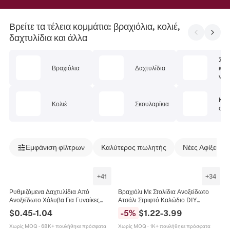
Βρείτε τα τέλεια κομμάτια: βραχιόλια, κολιέ,
δαχτυλίδια και άλλα
Σετ
Βραχιόλια
Δαχτυλίδια
κοσ
ν
Κοσ
Κολιέ
Σκουλαρίκια
σώμ
Εμφάνιση φίλτρων
Καλύτερος πωλητής
Νέες Αφίξεις
+
41
+
34
Ρυθμιζόμενα Δαχτυλίδια Από
Βραχιόλι Με Στολίδια Ανοξείδωτο
Ανοξείδωτο Χάλυβα Για Γυναίκες
Ατσάλι Στριφτό Καλώδιο DIY
Μινιμαλιστικά Καρδιά Μάτι Φύλλο
Χειροποίητο Σμάλτο Στρας Καρδιά
$
0.45
-
1.04
-
5
%
$
1.22
-
3.99
Γεωμετρικό Σμάλτο Κοσμήματα
Αστέρι Φεγγάρι Μενταγιόν
Κοσμήματα
Χωρίς MOQ
·
68K+ πουλήθηκε πρόσφατα
Χωρίς MOQ
·
1K+ πουλήθηκε πρόσφατα