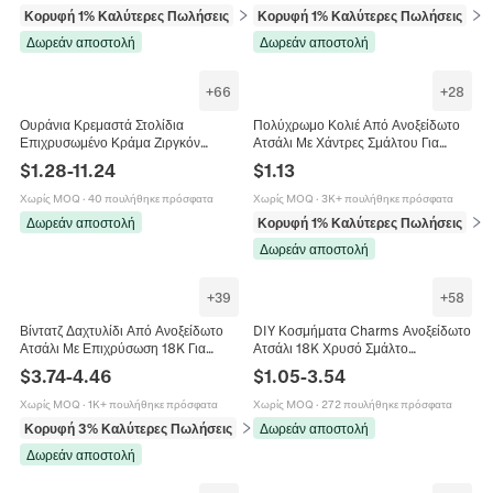
Κορυφή 1% Καλύτερες Πωλήσεις
σε Δαχτυλίδια
Κορυφή 1% Καλύτερες Πωλήσεις
σε 
Δωρεάν αποστολή
Δωρεάν αποστολή
+
66
+
28
Ουράνια Κρεμαστά Στολίδια
Πολύχρωμο Κολιέ Από Ανοξείδωτο
Επιχρυσωμένο Κράμα Ζιργκόν
Ατσάλι Με Χάντρες Σμάλτου Για
Κοχύλι Σμάλτο DIY Κοσμήματα
Γυναίκες Γαλλικό Ρετρό
$
1.28
-
11.24
$
1.13
Ήλιος Σελήνη Αστέρι Στυλ Ταρώ
Μινιμαλιστικό Κόσμημα Με
Κούμπωμα
Χωρίς MOQ
·
40 πουλήθηκε πρόσφατα
Χωρίς MOQ
·
3K+ πουλήθηκε πρόσφατα
Δωρεάν αποστολή
Κορυφή 1% Καλύτερες Πωλήσεις
σε 
Δωρεάν αποστολή
+
39
+
58
Βίντατζ Δαχτυλίδι Από Ανοξείδωτο
DIY Κοσμήματα Charms Ανοξείδωτο
Ατσάλι Με Επιχρύσωση 18K Για
Ατσάλι 18K Χρυσό Σμάλτο
Γυναίκες Καρδιά Λουλούδι Σμάλτο
Κρύσταλλο Φρούτα Καρδιά Σταυρός
$
3.74
-
4.46
$
1.05
-
3.54
Φυσική Πέτρα Ζιρκόνια
Αδιάβροχο Υποαλλεργικό
Χωρίς MOQ
·
1K+ πουλήθηκε πρόσφατα
Χωρίς MOQ
·
272 πουλήθηκε πρόσφατα
Κορυφή 3% Καλύτερες Πωλήσεις
σε Δαχτυλίδια
Δωρεάν αποστολή
Δωρεάν αποστολή