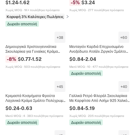
$
1.24
-
1.62
-
5
%
$
3.24
Κόσμημα Για Γυναίκες Ρυθμιζόμενο
Πολύχρωμο Ζωγραφισμένο Ανθικό
Σχέδιο Κοσμήματα
Χωρίς MOQ
·
1K+ πουλήθηκε πρόσφατα
Χωρίς MOQ
·
277 πουλήθηκε πρόσφατα
Κορυφή 3% Καλύτερες Πωλήσεις
σε Βραχιόλια
Δωρεάν αποστολή
+
38
+
60
Δημιουργικά Χριστουγεννιάτικα
Μενταγιόν Καρδιά Επιχρυσωμένο
Σκουλαρίκια για Γυναίκες Κράμα
Ανοξείδωτο Ατσάλι Ζιργκόν Σμάλτο
Σμάλτο Άγιος Βασίλης
Φίλντισι DIY Κατασκευή
-
8
%
$
0.77
-
1.52
$
0.84
-
2.04
Χιονάνθρωπος Τάρανδος
Κοσμημάτων Για Γυναίκες
Εορταστικά Κοσμήματα Δώρο
Χωρίς MOQ
·
503 πουλήθηκε πρόσφατα
Μικτό MOQ
:
10
·
477 πουλήθηκε πρόσφατα
Δωρεάν αποστολή
+
45
+
40
Κρεμαστά Κοσμήματα Φρούτα
Γαλλικά Ρετρό Φλοράλ Σκουλαρίκια
Λαχανικά Κράμα Σμάλτο Πολύχρωμα
Με Καρφίτσα Από Ασήμι 925 Χαλκός
Μίνι Μενταγιόν Αξεσουάρ DIY Για
Σμάλτο Τριαντάφυλλο Τουλίπα
$
0.24
-
0.63
$
0.84
-
5.19
Σκουλαρίκια Κολιέ
Κοσμήματα Γυναικεία
Μικτό MOQ
:
4
·
383 πουλήθηκε πρόσφατα
Χωρίς MOQ
·
205 πουλήθηκε πρόσφατα
Δωρεάν αποστολή
Δωρεάν αποστολή