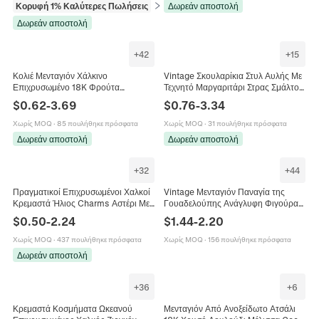
Κορυφή 1% Καλύτερες Πωλήσεις
σε Βραχιόλια
Δωρεάν αποστολή
Δωρεάν αποστολή
+
42
+
15
Κολιέ Μενταγιόν Χάλκινο
Vintage Σκουλαρίκια Στυλ Αυλής Με
Επιχρυσωμένο 18K Φρούτα
Τεχνητό Μαργαριτάρι Στρας Σμάλτο
Λουλούδι Σμάλτο Ζιργκόν Κομψά
Γεωμετρικά Φλοράλ Σχέδια Και
$
0.62
-
3.69
$
0.76
-
3.34
Κοσμήματα DIY Για Γυναίκες
Ασημένιο Κούμπωμα Για Γυναίκες
Χωρίς MOQ
·
85 πουλήθηκε πρόσφατα
Χωρίς MOQ
·
31 πουλήθηκε πρόσφατα
Δωρεάν αποστολή
Δωρεάν αποστολή
+
32
+
44
Πραγματικοί Επιχρυσωμένοι Χαλκοί
Vintage Μενταγιόν Παναγία της
Κρεμαστά Ήλιος Charms Αστέρι Με
Γουαδελούπης Ανάγλυφη Φιγούρα
Ζιργκόν Σμάλτο Για Κατασκευή
Κολιέ Σμάλτο Ένθετο Ζιρκόνια
$
0.50
-
2.24
$
1.44
-
2.20
Κοσμημάτων DIY Κολιέ Βραχιόλι
Χάλκινο Κόσμημα για Γυναίκες Μόδα
Σκουλαρίκια
Αξεσουάρ
Χωρίς MOQ
·
437 πουλήθηκε πρόσφατα
Χωρίς MOQ
·
156 πουλήθηκε πρόσφατα
Δωρεάν αποστολή
+
36
+
6
Κρεμαστά Κοσμήματα Ωκεανού
Μενταγιόν Από Ανοξείδωτο Ατσάλι