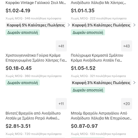
Καρφάκι Vintage Γαλλικού Στυλ Με
Ανοξείδωτο Χάλυβα Με Χάντρες
Πέρλες Κομψά Γυναικεία Κοσμήματα
Σμάλτου Ρυθμιζόμενο Καλοκαιρινό
$
1.02
-
4.19
$
1.01
-
1.35
Κόσμημα Παραλίας Για Γυναίκες
Χωρίς MOQ
·
346 πουλήθηκε πρόσφατα
Χωρίς MOQ
·
222 πουλήθηκε πρόσφατα
Κορυφή 5% Καλύτερες Πωλήσεις
σε Σκουλαρίκια
Κορυφή 3% Καλύτερες Πωλήσεις
σε
Δωρεάν αποστολή
Δωρεάν αποστολή
+
41
+
43
Χριστουγεννιάτικα Γούρια Κράμα
Πολύχρωμα Κρεμαστά Σμάλτου
Επαργυρωμένα Σμάλτο Χάντρες Για
Κράμα Ανοξείδωτο Ατσάλι Για
DIY Βραχιόλι Κοσμήματα Άγιος
Κατασκευή Κοσμημάτων DIY
$
0.18
-
0.45
$
1.05
-
1.52
Βασίλης Χιονάνθρωπος Τάρανδος
Σχήματα Φρούτα Φαγητό Μόδα Για
Νιφάδα
Κολιέ Βραχιόλι
Χωρίς MOQ
·
360 πουλήθηκε πρόσφατα
Χωρίς MOQ
·
321 πουλήθηκε πρόσφατα
Δωρεάν αποστολή
Κορυφή 3% Καλύτερες Πωλήσεις
σε 
Δωρεάν αποστολή
+
11
+
20
Βίντατζ Βραχιόλι από Ανοξείδωτο
Μποέμ Βραχιόλι Αστραγάλου Από
Ατσάλι με Σμάλτο Ρετρό Ανθικό
Ανοξείδωτο Χάλυβα Με Επιχρύσωση
Γεωμετρικό Μοτίβο Γυναικείο
18K Πολύχρωμες Χάντρες Σμάλτου
$
2.81
-
3.51
$
0.87
-
0.97
Βραχιόλι Μανσέτα Έθνικ Κοσμήματα
Ρυθμιζόμενο Κόσμημα
Μόδας
Χωρίς MOQ
·
720 πουλήθηκε πρόσφατα
Χωρίς MOQ
·
133 πουλήθηκε πρόσφατα