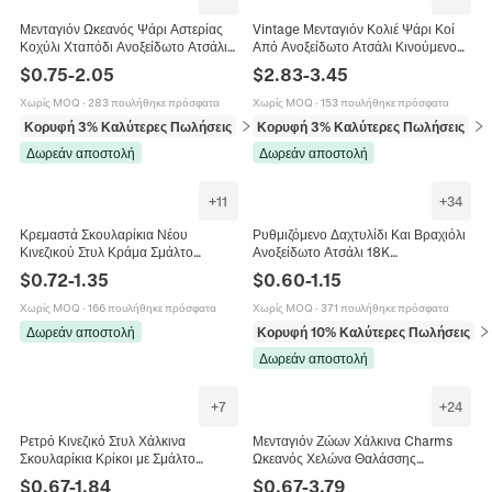
Μενταγιόν Ωκεανός Ψάρι Αστερίας
Vintage Μενταγιόν Κολιέ Ψάρι Κοί
Κοχύλι Χταπόδι Ανοξείδωτο Ατσάλι
Από Ανοξείδωτο Ατσάλι Κινούμενο
Χρυσό 18K Σμάλτο Αξεσουάρ
Πολύχρωμο Σμάλτο Κοσμήματα Για
$
0.75
-
2.05
$
2.83
-
3.45
Κοσμημάτων DIY
Γυναίκες
Χωρίς MOQ
·
283 πουλήθηκε πρόσφατα
Χωρίς MOQ
·
153 πουλήθηκε πρόσφατα
Κορυφή 3% Καλύτερες Πωλήσεις
σε Μπρελόκ (γούρια)
Κορυφή 3% Καλύτερες Πωλήσεις
σε 
Δωρεάν αποστολή
Δωρεάν αποστολή
+
11
+
34
Κρεμαστά Σκουλαρίκια Νέου
Ρυθμιζόμενο Δαχτυλίδι Και Βραχιόλι
Κινεζικού Στυλ Κράμα Σμάλτο
Ανοξείδωτο Ατσάλι 18K
Ψεύτικο Νεφρίτη Ανεμιστήρας Φύλλο
Επιχρυσωμένο Σμάλτο Μάρμαρο
$
0.72
-
1.35
$
0.60
-
1.15
Μπαμπού Φούντα Vintage Για
Σχέδιο Καρδιά Κοσμήματα Για
Γυναίκες
Γυναίκες
Χωρίς MOQ
·
166 πουλήθηκε πρόσφατα
Χωρίς MOQ
·
371 πουλήθηκε πρόσφατα
Δωρεάν αποστολή
Κορυφή 10% Καλύτερες Πωλήσεις
σε
Δωρεάν αποστολή
+
7
+
24
Ρετρό Κινεζικό Στυλ Χάλκινα
Μενταγιόν Ζώων Χάλκινα Charms
Σκουλαρίκια Κρίκοι με Σμάλτο
Ωκεανός Χελώνα Θαλάσσης
Λουλουδιών για Γυναίκες
Ιππόκαμπος Δελφίνι Δεινόσαυρος
$
0.67
-
1.84
$
0.67
-
3.79