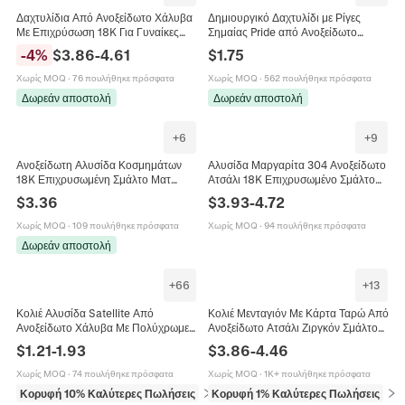
Δαχτυλίδια Από Ανοξείδωτο Χάλυβα
Δημιουργικό Δαχτυλίδι με Ρίγες
Με Επιχρύσωση 18K Για Γυναίκες
Σημαίας Pride από Ανοξείδωτο
Μινιμαλιστικά Y2K Γεωμετρικά Φίδι
Ατσάλι Πολύχρωμο Δαχτυλίδι
-
4
%
$
3.86
-
4.61
$
1.75
Αστέρι Καρδιά Ζιργκόν
Σμάλτου για Άνδρες Γυναίκες
Χωρίς MOQ
·
76 πουλήθηκε πρόσφατα
Χωρίς MOQ
·
562 πουλήθηκε πρόσφατα
Δωρεάν αποστολή
Δωρεάν αποστολή
+
6
+
9
Ανοξείδωτη Αλυσίδα Κοσμημάτων
Αλυσίδα Μαργαρίτα 304 Ανοξείδωτο
18K Επιχρυσωμένη Σμάλτο Ματ
Ατσάλι 18K Επιχρυσωμένο Σμάλτο
Χάντρες DIY Κατασκευή Κολιέ
Πολύχρωμο Αξεσουάρ Κοσμημάτων
$
3.36
$
3.93
-
4.72
Βραχιόλι Πολύχρωμο
DIY
Χωρίς MOQ
·
109 πουλήθηκε πρόσφατα
Χωρίς MOQ
·
94 πουλήθηκε πρόσφατα
Δωρεάν αποστολή
+
66
+
13
Κολιέ Αλυσίδα Satellite Από
Κολιέ Μενταγιόν Με Κάρτα Ταρώ Από
Ανοξείδωτο Χάλυβα Με Πολύχρωμες
Ανοξείδωτο Ατσάλι Ζιργκόν Σμάλτο
Χάντρες Σμάλτου Ρητίνης Μπόχο
Κοχύλι Vintage Ουράνια Ορθογώνια
$
1.21
-
1.93
$
3.86
-
4.46
Μινιμαλιστικά Κοσμήματα Για
Κοσμήματα Γυναικεία
Γυναίκες
Χωρίς MOQ
·
74 πουλήθηκε πρόσφατα
Χωρίς MOQ
·
1K+ πουλήθηκε πρόσφατα
Κορυφή 10% Καλύτερες Πωλήσεις
σε Κολιέ
Κορυφή 1% Καλύτερες Πωλήσεις
σε 