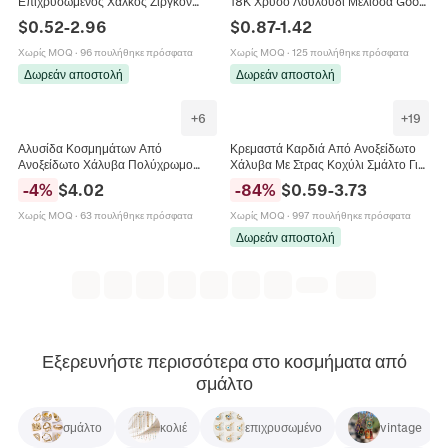
Επιχρυσωμένος Χαλκός Ζιργκόν
18Κ Χρυσό Λουλούδι Μέλισσα Good
Τεχνητό Μαργαριτάρι Σμάλτο DIY
Luck Charms Σμάλτο DIY
$
0.52
-
2.96
$
0.87
-
1.42
Κατασκευή Κοσμημάτων Κολιέ
Κοσμήματα Αξεσουάρ Γυναίκες
Βραχιόλι Σκουλαρίκια
Χωρίς MOQ
·
96 πουλήθηκε πρόσφατα
Χωρίς MOQ
·
125 πουλήθηκε πρόσφατα
Δωρεάν αποστολή
Δωρεάν αποστολή
+
6
+
19
Αλυσίδα Κοσμημάτων Από
Κρεμαστά Καρδιά Από Ανοξείδωτο
Ανοξείδωτο Χάλυβα Πολύχρωμο
Χάλυβα Με Στρας Κοχύλι Σμάλτο Για
Σμάλτο Για Κατασκευή Κολιέ
Κατασκευή Κοσμημάτων DIY
-
4
%
$
4.02
-
84
%
$
0.59
-
3.73
Βραχιόλι DIY Καρούλι
Γυναικεία Μόδα
Χωρίς MOQ
·
63 πουλήθηκε πρόσφατα
Χωρίς MOQ
·
997 πουλήθηκε πρόσφατα
Δωρεάν αποστολή
Εξερευνήστε περισσότερα στο κοσμήματα από
σμάλτο
σμάλτο
κολιέ
επιχρυσωμένο
vintage