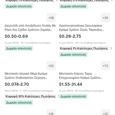
Κορυφή 1% Καλύτερες Πωλήσεις
σε Δαχτυλίδια
Κορυφή 3% Καλύτερες Πωλήσεις
σε 
Δωρεάν αποστολή
Δωρεάν αποστολή
+
38
+
35
Δαχτυλίδι από Ανοξείδωτο Ατσάλι Με
Χριστουγεννιάτικα Σκουλαρίκια
Ρίγες Και Σχέδιο Σμάλτου Σημαία
Κράμα Σμάλτο Στρας Τάρανδος
Pride Rainbow Transgender
Δέντρο Άγιος Βασίλης Χιονονιφάδα
$
0.50
-
0.69
$
0.28
-
2.75
Εξατομικευμένο Unisex Κόσμημα
Κρεμαστά Κοσμήματα Για Γυναίκες
Χωρίς MOQ
·
1K+ πουλήθηκε πρόσφατα
Χωρίς MOQ
·
2K+ πουλήθηκε πρόσφατα
Δωρεάν αποστολή
Κορυφή 1% Καλύτερες Πωλήσεις
σε 
Δωρεάν αποστολή
+
52
+
72
Μενταγιόν Ιατρικό Θέμα Κράμα
Μενταγιόν Κάρτες Ταρώ
Σμάλτο Στηθοσκόπιο Σύριγγα
Επιχρυσωμένο Κράμα Σμάλτο
Καπέλο Νοσοκόμας Για DIY
Ζιργκόν Ορθογώνια Μυστικιστικά
$
0.074
-
2.70
$
1.55
-
31.44
Κατασκευή Κοσμημάτων Πολύχρωμο
Στοιχεία Για Κατασκευή Κοσμημάτων
Στυλ Κινουμένων Σχεδίων
DIY
Μικτό MOQ
:
2
·
551 πουλήθηκε πρόσφατα
Χωρίς MOQ
·
50 πουλήθηκε πρόσφατα
Κορυφή 10% Καλύτερες Πωλήσεις
σε Μπρελόκ (γούρια)
Δωρεάν αποστολή
Δωρεάν αποστολή
+
16
+
12