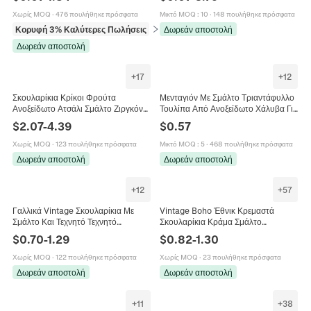
Επιχρυσωμένα Φλοράλ Κοσμήματα
Τέρας Ζιργκόν Σμάλτο Κοσμήματα
Δώρο
Χωρίς MOQ
·
476 πουλήθηκε πρόσφατα
Μικτό MOQ
:
10
·
148 πουλήθηκε πρόσφατα
Κορυφή 3% Καλύτερες Πωλήσεις
σε Σκουλαρίκια
Δωρεάν αποστολή
Δωρεάν αποστολή
+
17
+
12
Σκουλαρίκια Κρίκοι Φρούτα
Μενταγιόν Με Σμάλτο Τριαντάφυλλο
Ανοξείδωτο Ατσάλι Σμάλτο Ζιργκόν
Τουλίπα Από Ανοξείδωτο Χάλυβα Για
Τεχνητό Μαργαριτάρι Με Βάση Από
Κατασκευή Κοσμημάτων DIY Κολιέ
$
2.07
-
4.39
$
0.57
Ασήμι 925 Για Γυναίκες Πολύχρωμα
Σκουλαρίκια Vintage
Χωρίς MOQ
·
123 πουλήθηκε πρόσφατα
Μικτό MOQ
:
5
·
468 πουλήθηκε πρόσφατα
Δωρεάν αποστολή
Δωρεάν αποστολή
+
12
+
57
Γαλλικά Vintage Σκουλαρίκια Με
Vintage Boho Έθνικ Κρεμαστά
Σμάλτο Και Τεχνητό Τεχνητό
Σκουλαρίκια Κράμα Σμάλτο
Μαργαριτάρι Κράμα Ψευδαργύρου
Γεωμετρικά Φούντα Καμπάνα
$
0.70
-
1.29
$
0.82
-
1.30
Στυλ Ελαιογραφίας Κοσμήματα
Κοσμήματα Γυναικεία Βελόνα Από
Ανοξείδωτο Χάλυβα
Χωρίς MOQ
·
122 πουλήθηκε πρόσφατα
Χωρίς MOQ
·
23 πουλήθηκε πρόσφατα
Δωρεάν αποστολή
Δωρεάν αποστολή
+
11
+
38