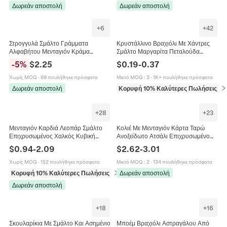
Δωρεάν αποστολή
Δωρεάν αποστολή
+
6
+
42
Στρογγυλά Σμάλτο Γράμματα
Κρυστάλλινο Βραχιόλι Με Χάντρες
Αλφαβήτου Μενταγιόν Κράμα
Σμάλτο Μαργαρίτα Πεταλούδα
Μετάλλου Επιχρυσωμένο Διπλής
Λουλούδι Μενταγιόν Ρυθμιζόμενο
-
5
%
$
2.25
$
0.19
-
0.37
Όψης Πολύχρωμα Για DIY
Κόσμημα Για Γυναίκες Κορίτσια
Κοσμήματα
Χωρίς MOQ
·
69 πουλήθηκε πρόσφατα
Μικτό MOQ
:
3
·
1K+ πουλήθηκε πρόσφατα
Δωρεάν αποστολή
Κορυφή 10% Καλύτερες Πωλήσεις
σε
+
28
+
23
Μενταγιόν Καρδιά Λεοπάρ Σμάλτο
Κολιέ Με Μενταγιόν Κάρτα Ταρώ
Επιχρυσωμένος Χαλκός Κυβική
Ανοξείδωτο Ατσάλι Επιχρυσωμένο
Ζιρκονία DIY Αξεσουάρ Κοσμημάτων
Σμάλτο Ζιργκόν Vintage
$
0.94
-
2.09
$
2.62
-
3.01
Ρομαντικά Μοντέρνα Γούρια
Μυστικιστικά Κοσμήματα Για
Γυναίκες
Χωρίς MOQ
·
152 πουλήθηκε πρόσφατα
Μικτό MOQ
:
2
·
134 πουλήθηκε πρόσφατα
Κορυφή 10% Καλύτερες Πωλήσεις
σε Κρεμαστά (pendants)
Δωρεάν αποστολή
Δωρεάν αποστολή
+
18
+
16
Σκουλαρίκια Με Σμάλτο Και Ασημένιο
Μποέμ Βραχιόλι Αστραγάλου Από