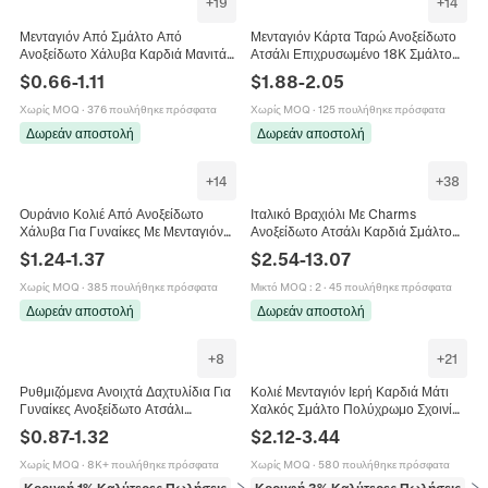
+
19
+
14
Μενταγιόν Από Σμάλτο Από
Μενταγιόν Κάρτα Ταρώ Ανοξείδωτο
Ανοξείδωτο Χάλυβα Καρδιά Μανιτάρι
Ατσάλι Επιχρυσωμένο 18K Σμάλτο
Φίδι Αστέρι Φεγγάρι DIY Κοσμήματα
Στρας Ορθογώνιο Γεωμετρικό
$
0.66
-
1.11
$
1.88
-
2.05
Charms Για Κολιέ Σκουλαρίκια
Αξεσουάρ Κατασκευής Κοσμημάτων
DIY
Χωρίς MOQ
·
376 πουλήθηκε πρόσφατα
Χωρίς MOQ
·
125 πουλήθηκε πρόσφατα
Δωρεάν αποστολή
Δωρεάν αποστολή
+
14
+
38
Ουράνιο Κολιέ Από Ανοξείδωτο
Ιταλικό Βραχιόλι Με Charms
Χάλυβα Για Γυναίκες Με Μενταγιόν
Ανοξείδωτο Ατσάλι Καρδιά Σμάλτο
Αστέρι Φεγγάρι Πλανήτης Μπλε
DIY Σπονδυλωτά Κοσμήματα Δώρο
$
1.24
-
1.37
$
2.54
-
13.07
Σμάλτο Στρας Κοσμήματα Μόδας
Για Γυναίκες Κορίτσια
Χωρίς MOQ
·
385 πουλήθηκε πρόσφατα
Μικτό MOQ
:
2
·
45 πουλήθηκε πρόσφατα
Δωρεάν αποστολή
Δωρεάν αποστολή
+
8
+
21
Ρυθμιζόμενα Ανοιχτά Δαχτυλίδια Για
Κολιέ Μενταγιόν Ιερή Καρδιά Μάτι
Γυναίκες Ανοξείδωτο Ατσάλι
Χαλκός Σμάλτο Πολύχρωμο Σχοινί
Επιχρυσωμένο Πολύχρωμο Σμάλτο
Boho Vintage Κόσμημα Για Γυναίκες
$
0.87
-
1.32
$
2.12
-
3.44
Καρδιά Μαργαρίτα Κοσμήματα
Χωρίς MOQ
·
8K+ πουλήθηκε πρόσφατα
Χωρίς MOQ
·
580 πουλήθηκε πρόσφατα