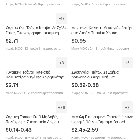
Ώμου για Ψώνια Μόδα Τσάντα
Χωρίς MOQ
·
43 πουλήθηκε πρόσφατα
Χωρίς MOQ
·
51 πουλήθηκε πρόσφατα
Ταξιδιού
+
17
Χαριτωμένη Τσάντα Καμβά Με Σχέδιο
Μοντέρνο Κολιέ με Μενταγιόν Αστέρι
Γάτας Επαναχρησιμοποιούμενη
από Ατσάλι Τιτανίου Χρυσό
Τσάντα Ώμου Για Γυναίκες Κορίτσια
Γεωμετρικά Φιλικά Προς το
$
2.71
$
0.95
Kawaii Αναδιπλούμενη
Περιβάλλον Κοσμήματα για Γυναίκες
Χωρίς MOQ
·
131 πουλήθηκε πρόσφατα
Μικτό MOQ
:
2
·
48 πουλήθηκε πρόσφατα
+
8
+
6
Γυναικεία Τσάντα Tote από
Σφουγγάρι Πιάτων Σε Σχήμα
Πολυεστέρα Μεγάλης Χωρητικότητας
Λουλουδιού Ακρυλική Ίνα
Με Τύπωμα Σκύλου Καρτούν
Χειροποίητο Πλεκτό Εργαλείο
$
2.74
$
0.52
-
0.58
Επαναχρησιμοποιούμενη Τσάντα
Καθαρισμού Κουζίνας Οικολογικό
Ώμου Καθημερινή
Καθαριστικό
Μικτό MOQ
:
5
·
29 πουλήθηκε πρόσφατα
Χωρίς MOQ
·
222 πουλήθηκε πρόσφατα
+
86
+
8
Χάρτινη Τσάντα Kraft Με Λαβές
Μεγάλη Πτυσσόμενη Τσάντα Ψωνίων
Πολύχρωμη Συσκευασία Δώρου
Φορητή Νάιλον Ύφασμα Oxford
Ψώνια Επαναχρησιμοποιήσιμη
Αδιάβροχη Τσάντα Οικολογική Με
$
0.14
-
0.43
$
2.45
-
2.59
Αναδιπλούμενη Οικολογική Τσάντα
Αντίθεση Χρωμάτων
Χωρίς MOQ
·
1K+ πουλήθηκε πρόσφατα
Χωρίς MOQ
·
99 πουλήθηκε πρόσφατα