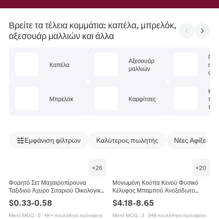
Βρείτε τα τέλεια κομμάτια: καπέλα, μπρελόκ,
αξεσουάρ μαλλιών και άλλα
Γυα
Αξεσουάρ
Καπέλα
ηλίο
μαλλιών
ορά
Κασ
Μπρελόκ
Καρφίτσες
περ
τα
Εμφάνιση φίλτρων
Καλύτερος πωλητής
Νέες Αφίξεις
+
26
+
20
Φορητό Σετ Μαχαιροπίρουνα
Μονωμένη Κούπα Κενού Φυσικό
Ταξιδιού Άχυρο Σιταριού Οικολογικό
Κέλυφος Μπαμπού Ανοξείδωτο
Επαναχρησιμοποιούμενο Μαχαίρι
Ατσάλι 304 Ταξιδιωτικό Ποτήρι Καφέ
$
0.33
-
0.58
$
4.18
-
8.65
Πιρούνι Κουτάλι Με Θήκη Γραφείο
Οικολογικό Φορητό
Μικτό MOQ
:
2
·
4K+ πουλήθηκε πρόσφατα
Μικτό MOQ
:
3
·
346 πουλήθηκε πρόσφατα