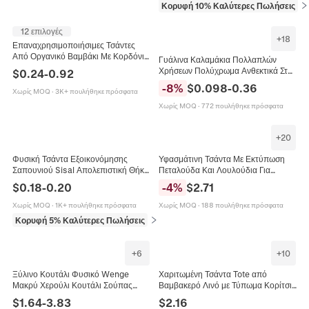
Κορυφή 10% Καλύτερες Πωλήσεις
σε
12 επιλογές
+
18
Επαναχρησιμοποιήσιμες Τσάντες
Από Οργανικό Βαμβάκι Με Κορδόνι
Γυάλινα Καλαμάκια Πολλαπλών
Διχτυωτές Για Φρούτα Λαχανικά
Χρήσεων Πολύχρωμα Ανθεκτικά Στη
$
0.24
-
0.92
Μπεζ Οικολογικές
Θερμότητα Ίσια Και Λυγισμένα
-
8
%
$
0.098
-
0.36
Χωρίς MOQ
·
3K+ πουλήθηκε πρόσφατα
Οικολογικά Λεία Άκρη
Χωρίς MOQ
·
772 πουλήθηκε πρόσφατα
+
20
Φυσική Τσάντα Εξοικονόμησης
Υφασμάτινη Τσάντα Με Εκτύπωση
Σαπουνιού Sisal Απολεπιστική Θήκη
Πεταλούδα Και Λουλούδια Για
Με Δίχτυ Αφρού Με Κορδόνι Από
Γυναίκες Harajuku Στυλ Τσάντα
$
0.18
-
0.20
-
4
%
$
2.71
Ξύλινη Χάντρα
Ώμου Επαναχρησιμοποιούμενη
Χωρίς MOQ
·
1K+ πουλήθηκε πρόσφατα
Χωρίς MOQ
·
188 πουλήθηκε πρόσφατα
Κορυφή 5% Καλύτερες Πωλήσεις
σε Μπάνιο
+
6
+
10
Ξύλινο Κουτάλι Φυσικό Wenge
Χαριτωμένη Τσάντα Tote από
Μακρύ Χερούλι Κουτάλι Σούπας
Βαμβακερό Λινό με Τύπωμα Κορίτσι
Αναδευτήρας Μέλι Καφέ Σκεύος
Μανιτάρι Αναδιπλούμενη Τσάντα
$
1.64
-
3.83
$
2.16
Κουζίνας Ανθεκτικό Στη Θερμότητα
Ψωνίων Φιλική προς το Περιβάλλον