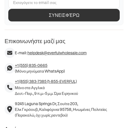
ΣΥΝΕΙΣΦΈΡΩ
Επικοινωνήστε μαζί μας
E-mail:
helpdesk@everfulwholesale.com
+1 (555) 835-0665
(Μόνο μηνύματα WhatsApp)
+1 (855) 383-7385 (1-855-EVERFUL)
Μόνο στα Αγγλικά
Δευτ.–Παρ., 9 π.μ.–5 μ.μ. Ώρα Ειρηνικού
9245 Laguna Springs Dr, Σουίτα 203,
Ελκ Γκρόουβ, Καλιφόρνια 95758, Ηνωμένες Πολιτείες
(Παρακαλώ, όχι χωρίς ραντεβού)