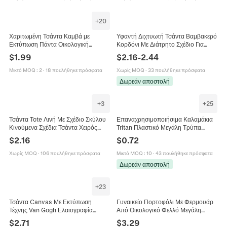
+
20
Χαριτωμένη Τσάντα Καμβά με
Υφαντή Διχτυωτή Τσάντα Βαμβακερό
Εκτύπωση Πάντα Οικολογική
Κορδόνι Με Διάτρητο Σχέδιο Για
Επαναχρησιμοποιούμενη Τσάντα
Ψώνια Και Παραλία
$
1.99
$
2.16
-
2.44
Ψωνίων για Γυναίκες Μαθητές
Επαναχρησιμοποιούμενη Οικολογική
Καθημερινή Σχολική Τσάντα
Τσάντα
Μικτό MOQ
:
2
·
18 πουλήθηκε πρόσφατα
Χωρίς MOQ
·
33 πουλήθηκε πρόσφατα
Δωρεάν αποστολή
+
3
+
25
Τσάντα Tote Λινή Με Σχέδιο Σκύλου
Επαναχρησιμοποιήσιμα Καλαμάκια
Κινούμενα Σχέδια Τσάντα Χειρός
Tritan Πλαστικό Μεγάλη Τρύπα
Οικολογική Τσάντα Ώμου
Χρώμα Καραμέλας Για Ποτήρια
$
2.16
$
0.72
Καλλιτεχνικό Μοτίβο Ζώων
Οικολογικό Αξεσουάρ
Επαναχρησιμοποιούμενη
Χωρίς MOQ
·
106 πουλήθηκε πρόσφατα
Μικτό MOQ
:
10
·
43 πουλήθηκε πρόσφατα
Δωρεάν αποστολή
+
23
Τσάντα Canvas Με Εκτύπωση
Γυναικείο Πορτοφόλι Με Φερμουάρ
Τέχνης Van Gogh Ελαιογραφία
Από Οικολογικό Φελλό Μεγάλη
Αισθητική Τσάντα Ώμου Ψωνίσματα
Χωρητικότητα Vintage Φλοράλ
$
2.71
$
3.29
Καθημερινή
Σχέδιο Πουλιά Θήκες Καρτών