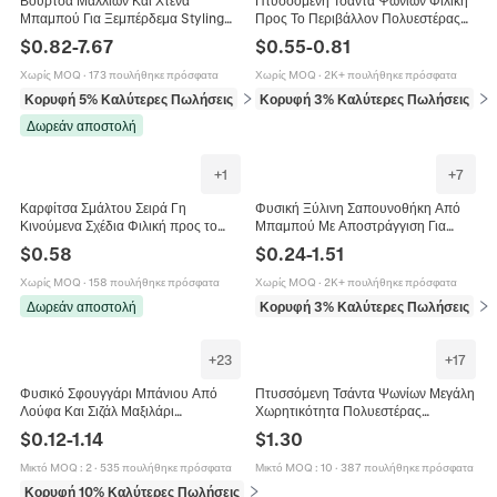
Μπαμπού Για Ξεμπέρδεμα Styling
Προς Το Περιβάλλον Πολυεστέρας
Μασάζ Φυσικό Οικολογικό
210T Φορητή
$
0.82
-
7.67
$
0.55
-
0.81
Επαγγελματικό Εργαλείο
Επαναχρησιμοποιούμενη
Κομμωτηρίου
Χωρίς MOQ
·
173 πουλήθηκε πρόσφατα
Χωρίς MOQ
·
2K+ πουλήθηκε πρόσφατα
Κορυφή 5% Καλύτερες Πωλήσεις
σε Εργαλεία και αξεσουάρ ομορφιάς
Κορυφή 3% Καλύτερες Πωλήσεις
σε
Δωρεάν αποστολή
+
1
+
7
Καρφίτσα Σμάλτου Σειρά Γη
Φυσική Ξύλινη Σαπουνοθήκη Από
Κινούμενα Σχέδια Φιλική προς το
Μπαμπού Με Αποστράγγιση Για
Περιβάλλον Καρφίτσα Ψευδαργύρου
Μπάνιο Ντουζιέρα Κουζίνα
$
0.58
$
0.24
-
1.51
για Γυναίκες Άνδρες Ρούχα
Οικολογική Μινιμαλιστική
Χωρίς MOQ
·
158 πουλήθηκε πρόσφατα
Χωρίς MOQ
·
2K+ πουλήθηκε πρόσφατα
Δωρεάν αποστολή
Κορυφή 3% Καλύτερες Πωλήσεις
σε
+
23
+
17
Φυσικό Σφουγγάρι Μπάνιου Από
Πτυσσόμενη Τσάντα Ψωνίων Μεγάλη
Λούφα Και Σιζάλ Μαξιλάρι
Χωρητικότητα Πολυεστέρας
Απολέπισης Σώματος Για Ντους Σπα
Επαναχρησιμοποιήσιμη Οικολογική
$
0.12
-
1.14
$
1.30
Οικολογική Φροντίδα Δέρματος
Φορητή Πλενόμενη Τσάντα
Αποθήκευσης
Μικτό MOQ
:
2
·
535 πουλήθηκε πρόσφατα
Μικτό MOQ
:
10
·
387 πουλήθηκε πρόσφατα
Κορυφή 10% Καλύτερες Πωλήσεις
σε Μπάνιο