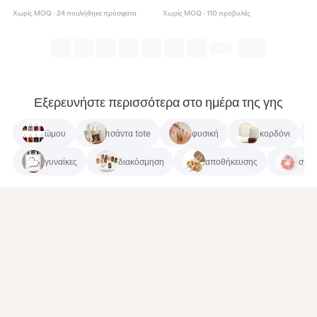
Χωρίς MOQ
·
24 πουλήθηκε πρόσφατα
Χωρίς MOQ
·
110 προβολές
Εξερευνήστε περισσότερα στο ημέρα της γης
ώμου
τσάντα tote
φυσική
κορδόνι
γυναίκες
διακόσμηση
αποθήκευσης
σχή