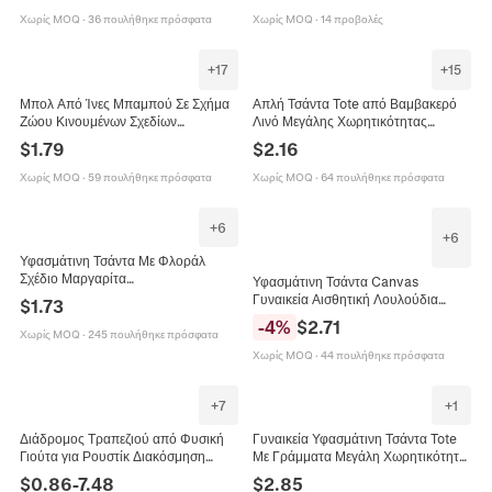
Επαναχρησιμοποιούμενη
Χωρίς MOQ
·
36 πουλήθηκε πρόσφατα
Χωρίς MOQ
·
14 προβολές
+
17
+
15
Μπολ Από Ίνες Μπαμπού Σε Σχήμα
Απλή Τσάντα Tote από Βαμβακερό
Ζώου Κινουμένων Σχεδίων
Λινό Μεγάλης Χωρητικότητας
Οικολογικό Ελαφρύ Πιάτο Ταΐσματος
Θαλάσσια Ζωή Τυπωμένη Τσάντα
$
1.79
$
2.16
Νηπίων Για Παιδιά Επιτραπέζια
Ώμου για Μαθητές Καθημερινή
Σκεύη
Τσάντα Ψωνίσματος
Χωρίς MOQ
·
59 πουλήθηκε πρόσφατα
Χωρίς MOQ
·
64 πουλήθηκε πρόσφατα
+
6
+
6
Υφασμάτινη Τσάντα Με Φλοράλ
Σχέδιο Μαργαρίτα
Υφασμάτινη Τσάντα Canvas
Επαναχρησιμοποιούμενη Τσάντα Για
Γυναικεία Αισθητική Λουλούδια
$
1.73
Ψώνια Καθημερινή Τσάντα
Βοτανικό Σχέδιο Μεγάλη
-
4
%
$
2.71
Χωρητικότητα Τσάντα Ώμου
Χωρίς MOQ
·
245 πουλήθηκε πρόσφατα
Επαναχρησιμοποιούμενη
Χωρίς MOQ
·
44 πουλήθηκε πρόσφατα
+
7
+
1
Διάδρομος Τραπεζιού από Φυσική
Γυναικεία Υφασμάτινη Τσάντα Tote
Γιούτα για Ρουστίκ Διακόσμηση
Με Γράμματα Μεγάλη Χωρητικότητα
Γάμου Σπιτιού Πάρτι Οικολογικό
Μινιμαλιστική Αισθητική Τσάντα
$
0.86
-
7.48
$
2.85
Υφαντό Ύφασμα Γιούτας
Ώμου Χειρός