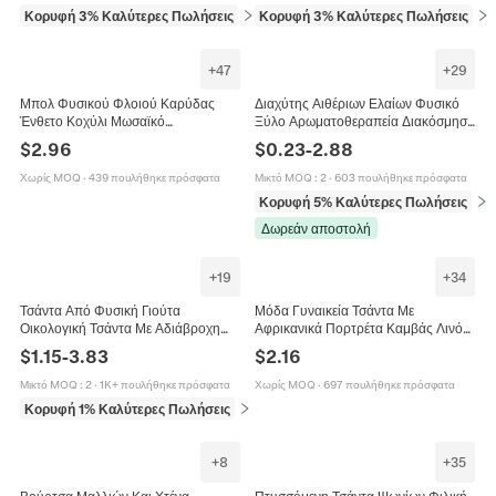
Κορυφή 3% Καλύτερες Πωλήσεις
σε Κουζίνα και τραπεζαρία
Κορυφή 3% Καλύτερες Πωλήσεις
σε 
+
47
+
29
Μπολ Φυσικού Φλοιού Καρύδας
Διαχύτης Αιθέριων Ελαίων Φυσικό
Ένθετο Κοχύλι Μωσαϊκό
Ξύλο Αρωματοθεραπεία Διακόσμηση
Χειροποίητο Τροπικό Μοτίβο Φιλικό
Σπιτιού Γραφείου Άρωμα Οικολογικό
$
2.96
$
0.23
-
2.88
Προς Το Περιβάλλον Αποθήκευση
Διακόσμηση
Χωρίς MOQ
·
439 πουλήθηκε πρόσφατα
Μικτό MOQ
:
2
·
603 πουλήθηκε πρόσφατα
Κορυφή 5% Καλύτερες Πωλήσεις
σε 
Δωρεάν αποστολή
+
19
+
34
Τσάντα Από Φυσική Γιούτα
Μόδα Γυναικεία Τσάντα Με
Οικολογική Τσάντα Με Αδιάβροχη
Αφρικανικά Πορτρέτα Καμβάς Λινό
Επένδυση Και Λαβές Από
Επαναχρησιμοποιούμενη Οικολογική
$
1.15
-
3.83
$
2.16
Βαμβακερό Σχοινί Για Ψώνια Και
Μεγάλη Χωρητικότητα Τσάντα Ώμου
Ταξίδια
Μικτό MOQ
:
2
·
1K+ πουλήθηκε πρόσφατα
Χωρίς MOQ
·
697 πουλήθηκε πρόσφατα
Κορυφή 1% Καλύτερες Πωλήσεις
σε Γυναικείες τσάντες
+
8
+
35
Βούρτσα Μαλλιών Και Χτένα
Πτυσσόμενη Τσάντα Ψωνίων Φιλική