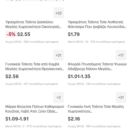
+
22
Υφασμάτινη Τσάντα Δασκάλου
Υφασμάτινη Τσάντα Tote Αισθητική
Μεγάλη Χωρητικότητα Οικολογική
Φάντασμα Που Διαβάζει Λουλούδια
Τσάντα Ώμου Με Γραφικά Για Σχολείο
Επαναχρησιμοποιήσιμη Μεγάλη
-
5
%
$
2.55
$
1.79
Δώρο Γυναικείο Αισθητική Boho
Χωρητικότητα Τσάντα Ώμου
Χωρίς MOQ
·
562 πουλήθηκε πρόσφατα
Μικτό MOQ
:
10
·
210 πουλήθηκε πρόσφατα
+
21
+
17
Γυναικεία Τσάντα Tote από Καμβά
Φλοράλ Πτυσσόμενη Τσάντα Ψωνιών
Μεγάλη Χωρητικότητα Θρησκευτική
Αδιάβροχη Νάιλον Μεγάλη
Εκτύπωση Τσάντα Ώμου Casual
Χωρητικότητα Φορητή Οικολογική
$
2.56
$
1.01
-
1.35
Επαναχρησιμοποιήσιμη Τσάντα
Τσάντα Γυναικεία
Ψωνιών
Χωρίς MOQ
·
137 πουλήθηκε πρόσφατα
Χωρίς MOQ
·
135 πουλήθηκε πρόσφατα
+
2
+
21
Μάρκα Βούρτσα Πιάτων Καθαρισμού
Γυναικεία Λινή Τσάντα Tote Μεγάλη
Κουζίνας Λαβή Από Ξύλο Οξιάς
Χωρητικότητα
Φυσικές Ίνες Σιζάλ Οικολογική Για
Επαναχρησιμοποιούμενη Τσάντα
$
1.09
-
1.91
$
2.16
Κατσαρόλες Και Μπολ
Ώμου Με Ψηφιακή Εκτύπωση
Σκύλου Ζώου
Μικτό MOQ
:
2
·
375 πουλήθηκε πρόσφατα
Χωρίς MOQ
·
165 πουλήθηκε πρόσφατα