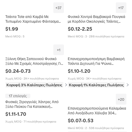
+
37
+
17
Τσάντα Tote από Καμβά Με
Φυσικά Χοντρά Βαμβακερά Πουγκιά
Τυπωμένο Χαριτωμένο Φάντασμα
με Κορδόνι Οικολογικές Τσάντες
Halloween Μείγμα Βαμβακιού
Αποθήκευσης από Καμβά για
$
1.99
$
0.12
-
2.25
Πολυεστέρα
Συσκευασία Δώρων Κοσμημάτων
Επαναχρησιμοποιούμενη Τσάντα
Γάμου
Μικτό MOQ
:
5
Μικτό MOQ
:
3
·
286 πουλήθηκε πρόσφατα
Ψωνίων Δώρο Πάρτι
+
1
Ξύλινη Θήκη Σαπουνιού Φυσικό
Επαναχρησιμοποιήσιμη Βαμβακερή
Ξύλο Με Σχισμές Αποστράγγισης Για
Τσάντα Διχτυωτή Για Ψώνια
Μπάνιο Ντους Και Κουζίνα Απλός
Οικολογική Τσάντα Αποθήκευσης
$
0.24
-
0.73
$
1.10
-
1.20
Οικολογικός Σχεδιασμός
Φρούτων Λαχανικών Ώμου Χειρός
Χωρίς MOQ
·
2K+ πουλήθηκε πρόσφατα
Χωρίς MOQ
·
3K+ πουλήθηκε πρόσφατα
Κορυφή 3% Καλύτερες Πωλήσεις
σε Μπάνιο
Κορυφή 1% Καλύτερες Πωλήσεις
σε 
17 επιλογές
+
20
Φυσικές Στρογγυλές Χάντρες Από
Ξύλο Πεύκου Για Κατασκευή
Επαναχρησιμοποιούμενα Καλαμάκια
Κοσμημάτων DIY Χειροτεχνία
Από Ανοξείδωτο Χάλυβα 304
$
1.11
-
1.70
Ημιτελή Ξύλινα Διαχωριστικά
Οικολογικά Μεταλλικά Καλαμάκια Με
$
0.07
-
0.53
Οικολογική Διακόσμηση
Χωρίς MOQ
·
71 πουλήθηκε πρόσφατα
Βούρτσα Καθαρισμού Για Χυμό Καφέ
Μικτό MOQ
:
2
·
536 πουλήθηκε πρόσφατα