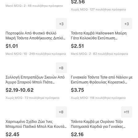
$
2.56
Τσάντα Ψωνιών Μόδα Φοιτητική
Περιβάλλον Φορητό Πολυτελές Στυλ
Μικτό MOQ
:
2
·
48 πουλήθηκε πρόσφατα
Χωρίς MOQ
·
127 πουλήθηκε πρόσφατα
+
3
+
3
Πορτοφόλι Από Φυσικό Φελλό
Τσάντα Καμβά Halloween Μαύρη
Μικρή Τσάντα Αποθήκευσης Διπλό
Γάτα Κολοκύθα Εκτύπωση
Φερμουάρ Οικολογικό Πορτοφόλι Με
Οικολογική Επαναχρησιμοποιήσιμη
$
1.01
$
2.51
Έθνικ Σχέδιο
Μεγάλη Χωρητικότητα Τσάντα Ώμου
Μικτό MOQ
:
10
·
249 πουλήθηκε πρόσφατα
Μικτό MOQ
:
2
·
82 πουλήθηκε πρόσφατα
+
8
Συλλογή Επιτραπέζιων Σκευών Από
Γυναικεία Τσάντα Tote από Νάιλον με
Άχυρο Σιταριού Μπολ Πιάτα
Εκτύπωση Φράουλας Κορεατικό
Φλιτζάνια Μαχαιροπίρουνα Φορητό
Καλλιτεχνικό Στυλ Τσάντα Ώμου
$
2.19
-
10.62
$
3.75
Κουτί Επαναχρησιμοποιήσιμο
Μεγάλης Χωρητικότητας Τσάντα
Οικολογικό
Ψωνιών
Χωρίς MOQ
·
72 πουλήθηκε πρόσφατα
Χωρίς MOQ
·
118 πουλήθηκε πρόσφατα
+
8
+
11
Χαριτωμένο Σχέδιο Ζώο Ίνες
Τσάντα Καμβά με Ουράνιο Τόξο
Μπαμπού Παιδικό Μπολ Και Κουτάλι
Πατημασιά Καρδιά για Γυναίκες
Επιτραπέζιο Σκεύος Ταΐσματος
Φιλική προς το Περιβάλλον
$
2.45
$
2.16
Μωρού Οικολογικό
Επαναχρησιμοποιούμενη Τσάντα