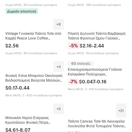
Χειροποίητο Φιλικό Προς Το
Τσάντα Χειρός για Γυναίκες
Χωρίς MOQ
·
85 πουλήθηκε πρόσφατα
Χωρίς MOQ
·
168 πουλήθηκε πρόσφατα
Περιβάλλον
Δωρεάν αποστολή
+
8
Vintage Γυναικεία Τσάντα Tote από
Πλεκτή Διχτυωτή Τσάντα Βαμβακερή
Καμβά Peace Love Coffee
Τσάντα Φρούτων Ώμου Γαλλικό
Τυπωμένη Τσάντα Χειρός Casual
Μινιμαλιστικό Ρετρό Οικολογικό
$
2.56
-
5
%
$
2.16
-
2.44
Μεγάλης Χωρητικότητας Τσάντα
Χειρός
Ώμου Οικολογική
Χωρίς MOQ
·
83 πουλήθηκε πρόσφατα
Χωρίς MOQ
·
16 πουλήθηκε πρόσφατα
60 επιλογές
+
4
Επαναχρησιμοποιούμενα Γυάλινα
Καλαμάκια Πολύχρωμα
Φυσική Χτένα Μπαμπού Οικολογική
Βοριοπυριτικό Ανθεκτικά Στη
Βιοδιασπώμενη Βούρτσα Μαλλιών
-
7
%
$
0.047
-
0.16
Θερμότητα Ίσια Λυγισμένα
Για Ταξίδια Ξενοδοχείο Μίας Χρήσης
$
0.17
-
0.44
Οικολογικά
Μικτό MOQ
:
2
·
513 πουλήθηκε πρόσφατα
Λεπτά Δόντια Φορητή
Μικτό MOQ
:
2
·
820 πουλήθηκε πρόσφατα
+
5
+
21
Μπουκάλι Νερού Ενέργειας
Τσάντα Canvas Tote Με Ακουαρέλα
Κρυστάλλου Φυσική Πέτρα
Λουλούδια Φυτά Τυπωμένα Τσάντα
Βοριοπυριτικό Γυαλί Με Καπάκι
$
4.61
-
8.07
Ώμου Επαναχρησιμοποιήσιμη
Μπαμπού Φιλικό Προς Το