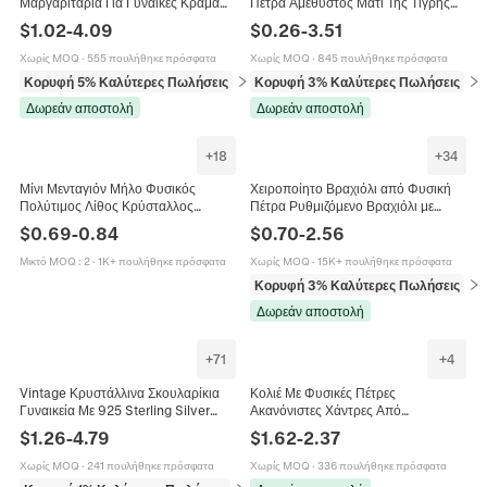
Μαργαριτάρια Για Γυναίκες Κράμα
Πέτρα Αμέθυστος Μάτι Της Τίγρης
Καρδιά Πεταλούδα Μενταγιόν
Αχάτης Θεραπευτικός Κρύσταλλος
$
1.02
-
4.09
$
0.26
-
3.51
Πολυεπίπεδο Κρύσταλλο Vintage
Στρογγυλές Χάντρες Για Γυναίκες
Στυλ
Άνδρες
Χωρίς MOQ
·
555 πουλήθηκε πρόσφατα
Χωρίς MOQ
·
845 πουλήθηκε πρόσφατα
Κορυφή 5% Καλύτερες Πωλήσεις
σε Βραχιόλια
Κορυφή 3% Καλύτερες Πωλήσεις
σε 
Δωρεάν αποστολή
Δωρεάν αποστολή
+
18
+
34
Μίνι Μενταγιόν Μήλο Φυσικός
Χειροποίητο Βραχιόλι από Φυσική
Πολύτιμος Λίθος Κρύσταλλος
Πέτρα Ρυθμιζόμενο Βραχιόλι με
Θεραπευτική Πέτρα Με Μεταλλικό
Χάντρες Μάτι της Τίγρης Αχάτη Για
$
0.69
-
0.84
$
0.70
-
2.56
Φύλλο Για Κατασκευή Κοσμημάτων
Γυναίκες Άνδρες Κοσμήματα
Χριστούγεννα
Μικτό MOQ
:
2
·
1K+ πουλήθηκε πρόσφατα
Χωρίς MOQ
·
15K+ πουλήθηκε πρόσφατα
Κορυφή 3% Καλύτερες Πωλήσεις
σε 
Δωρεάν αποστολή
+
71
+
4
Vintage Κρυστάλλινα Σκουλαρίκια
Κολιέ Με Φυσικές Πέτρες
Γυναικεία Με 925 Sterling Silver
Ακανόνιστες Χάντρες Από
Earring Post Ρετρό Γαλλικό Μπαρόκ
Κρύσταλλο Χειροποίητα Κοσμήματα
$
1.26
-
4.79
$
1.62
-
2.37
Γεωμετρικά Κοσμήματα
Boho Για Γυναίκες Χάλκινο
Κούμπωμα
Χωρίς MOQ
·
241 πουλήθηκε πρόσφατα
Χωρίς MOQ
·
336 πουλήθηκε πρόσφατα