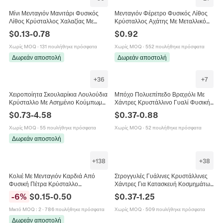
Μίνι Μενταγιόν Μανιτάρι Φυσικός
Μενταγιόν Φέρετρο Φυσικός Λίθος
Λίθος Κρύσταλλος Χαλαζίας Με
Κρύσταλλος Αχάτης Με Μεταλλικό
Μεταλλικό Κούμπωμα Για Κατασκευή
Κούμπωμα Για Κοσμήματα
$
0.13
-
0.78
$
0.92
Κοσμημάτων DIY Κολιέ
Halloween DIY Παιχνίδι
Χωρίς MOQ
·
131 πουλήθηκε πρόσφατα
Χωρίς MOQ
·
552 πουλήθηκε πρόσφατα
Δωρεάν αποστολή
Δωρεάν αποστολή
+
36
+
7
Χειροποίητα Σκουλαρίκια Λουλούδια
Μπόχο Πολυεπίπεδο Βραχιόλι Με
Κρύσταλλο Με Ασημένιο Κούμπωμα
Χάντρες Κρυστάλλινο Γυαλί Φυσική
Γλυκό Δάσος Αισθητική Νεράιδα
Πέτρα Μενταγιόν Druzy Μόδα
$
0.73
-
4.58
$
0.37
-
0.88
Οργάντζα Κοσμήματα Για Γυναίκες
Κοσμήματα Γυναικεία
Χωρίς MOQ
·
55 πουλήθηκε πρόσφατα
Χωρίς MOQ
·
52 πουλήθηκε πρόσφατα
Δωρεάν αποστολή
+
138
+
38
Κολιέ Με Μενταγιόν Καρδιά Από
Στρογγυλές Γυάλινες Κρυστάλλινες
Φυσική Πέτρα Κρύσταλλο
Χάντρες Για Κατασκευή Κοσμημάτων
Κοσμήματα Με Πολύτιμους Λίθους
DIY Γυαλισμένα Πολύχρωμα
-
6
%
$
0.15
-
0.50
$
0.37
-
1.25
Με Μαύρο Δερμάτινο Κορδόνι Για
Χειροποίητα Αξεσουάρ
Άνδρες Γυναίκες
Μικτό MOQ
:
2
·
786 πουλήθηκε πρόσφατα
Χωρίς MOQ
·
509 πουλήθηκε πρόσφατα
Δωρεάν αποστολή