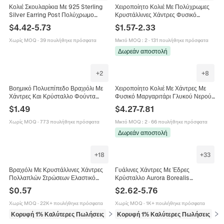
Κολιέ Σκουλαρίκια Με 925 Sterling
Χειροποίητο Κολιέ Με Πολύχρωμες
Silver Earring Post Πολύχρωμο
Κρυστάλλινες Χάντρες Φυσικό
Κρύσταλλο Δάκρυ Οβάλ Γυναίκες
Μαργαριτάρι Γλυκού Νερού
$
4.42
-
5.73
$
1.57
-
2.33
Πάρτι Συμπόσιο
Μενταγιόν Κοχύλι Ανοξείδωτο Ατσάλι
316 Για Γυναίκες
Χωρίς MOQ
·
39 πουλήθηκε πρόσφατα
Μικτό MOQ
:
2
·
131 πουλήθηκε πρόσφατα
Δωρεάν αποστολή
+
2
+
8
Βοημικό Πολυεπίπεδο Βραχιόλι Με
Χειροποίητο Κολιέ Με Χάντρες Με
Χάντρες Και Κρύσταλλο Φούντα
Φυσικό Μαργαριτάρι Γλυκού Νερού
Ελαστικό Χειροποίητο Κόσμημα Για
Πολύχρωμη Κρυστάλλινη Πέτρα
$
1.49
$
4.27
-
7.81
Γυναίκες
Ανοξείδωτο Ατσάλι Μποέμ
Καλοκαιρινό Στυλ Για Γυναίκες
Χωρίς MOQ
·
773 πουλήθηκε πρόσφατα
Μικτό MOQ
:
2
·
66 πουλήθηκε πρόσφατα
Δωρεάν αποστολή
+
18
+
33
Βραχιόλι Με Κρυστάλλινες Χάντρες
Γυάλινες Χάντρες Με Έδρες
Πολλαπλών Στρώσεων Ελαστικό
Κρύσταλλο Aurora Borealis
Χάλκινο Σωλήνα Γεωμετρικά
Γυαλισμένες Λαμπερές Χάντρες Για
$
0.57
$
2.62
-
5.76
Κοσμήματα Γυναίκες
Κατασκευή Κοσμημάτων Χειροτεχνία
Χωρίς MOQ
·
22K+ πουλήθηκε πρόσφατα
Χωρίς MOQ
·
1K+ πουλήθηκε πρόσφατα
Κορυφή 1% Καλύτερες Πωλήσεις
σε Βραχιόλια
Κορυφή 1% Καλύτερες Πωλήσεις
σε 