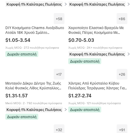
Κορυφή 1% Καλύτερες Πωλήσεις
σε Βραχιόλια
Κορυφή 1% Καλύτερες Πωλήσεις
σε 
+
58
+
86
DIY Κοσμήματα Charms Ανοξείδωτο
Χειροποίητο Ελαστικό Βραχιόλι Με
Ατσάλι 18K Χρυσό Σμάλτο
Φυσικές Πέτρες Κοσμήματα Με
Κρύσταλλο Φρούτα Καρδιά Σταυρός
Κρυστάλλους Για Γυναίκες Άνδρες
$
1.05
-
3.54
$
0.70
-
5.03
Αδιάβροχο Υποαλλεργικό
Ποικιλία Χρωμάτων
Χωρίς MOQ
·
272 πουλήθηκε πρόσφατα
Χωρίς MOQ
·
2K+ πουλήθηκε πρόσφατα
Δωρεάν αποστολή
Κορυφή 1% Καλύτερες Πωλήσεις
σε 
Δωρεάν αποστολή
+
17
+
26
Μενταγιόν Δάκρυ Δέντρο Της Ζωής
Χάντρες Από Κρύσταλλο Κύβου
Κολιέ Φυσικός Λίθος Κρύσταλλος
Πολύεδρες Τετράγωνες Χάντρες Για
Χειροποίητο Σύρμα Κοσμήματα
Κατασκευή Κοσμημάτων DIY
$
1.31
-
1.57
$
1.27
-
2.74
Ενέργειας Για Γυναίκες
Χειροτεχνία Πολύχρωμο
Μικτό MOQ
:
2
·
792 πουλήθηκε πρόσφατα
Χωρίς MOQ
·
121 πουλήθηκε πρόσφατα
Κορυφή 1% Καλύτερες Πωλήσεις
σε Κολιέ
Δωρεάν αποστολή
Δωρεάν αποστολή
+
32
+
91