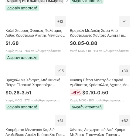
Κορυφή 1% Καλύτερες Πωλήσεις
σε Σκουλαρίκια
Δωρεάν αποστολή
Δωρεάν αποστολή
+
12
+
1
Κολιέ Σταυρός Φυσικός Πολύτιμος
Βραχιόλι Με Διπλή Σειρά Από
Λίθος Κρύσταλλο Αχάτης Μενταγιόν
Κρυστάλλινες Χάντρες Aurora Για
Ρυθμιζόμενο Μαύρο Υφαντό Κορδόνι
Κορίτσια Επιχρυσωμένο 18K
$
1.68
$
0.85
-
0.88
Δώρο Vintage
Ρυθμιζόμενη Αλυσίδα
Χωρίς MOQ
·
705 πουλήθηκε πρόσφατα
Μικτό MOQ
:
10
·
413 πουλήθηκε πρόσφατα
Δωρεάν αποστολή
+
95
+
30
Βραχιόλι Με Χάντρες Από Φυσική
Φυσική Πέτρα Μενταγιόν Καρδιά
Πέτρα Ελαστικό Χειροποίητο
Αμέθυστος Κρύσταλλος Αχάτης Με
Κρύσταλλο Θεραπείας Γιόγκα
Μεταλλικό Κούμπωμα Για
$
0.26
-
3.51
-
6
%
$
0.10
-
0.50
Διαλογισμός Κοσμήματα Boho
Χειροποίητα Κοσμήματα DIY
Αξεσουάρ
Χωρίς MOQ
·
272 πουλήθηκε πρόσφατα
Χωρίς MOQ
·
183 πουλήθηκε πρόσφατα
Δωρεάν αποστολή
Δωρεάν αποστολή
+
31
+
82
Κοσμήματα Μενταγιόν Καρδιά
Χάντρες Διαχωριστικά Από Κράμα
Ανοξείδωτο Ατσάλι Κρύσταλλο Γυαλί
Με Στρας Στρογγυλός Τροχός