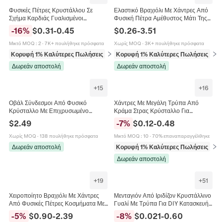
Φυσικές Πέτρες Κρυστάλλου Σε
Ελαστικό Βραχιόλι Με Χάντρες Από
Σχήμα Καρδιάς Γυαλισμένοι
Φυσική Πέτρα Αμέθυστος Μάτι Της
Ημιπολύτιμοι Λίθοι Για Θεραπεία
Τίγρης Αχάτης Κόσμημα Θεραπείας
-
16
%
$
0.31
-
0.45
$
0.26
-
3.51
Διαλογισμό Διακόσμηση Σπιτιού
Γυναίκες Άνδρες Κρύσταλλο
Μικτό MOQ
:
2
·
7K+ πουλήθηκε πρόσφατα
Χωρίς MOQ
·
3K+ πουλήθηκε πρόσφατα
Κορυφή 1% Καλύτερες Πωλήσεις
σε Εξαρτήματα κοσμημάτων
Κορυφή 1% Καλύτερες Πωλήσεις
σε 
Δωρεάν αποστολή
Δωρεάν αποστολή
+
15
+
16
Οβάλ Σύνδεσμοι Από Φυσικό
Χάντρες Με Μεγάλη Τρύπα Από
Κρύσταλλο Με Επιχρυσωμένο
Κράμα Στρας Κρύσταλλο Για
Χάλκινο Περίγραμμα Διπλές Θηλιές
Κατασκευή Κοσμημάτων Βραχιόλι
$
2.49
-
7
%
$
0.12
-
0.48
Για Κατασκευή Κοσμημάτων DIY
DIY Ευρωπαϊκού Στυλ
Χωρίς MOQ
·
138 πουλήθηκε πρόσφατα
Μικτό MOQ
:
10
·
70% επαναπαραγγέλθηκε
Δωρεάν αποστολή
Κορυφή 1% Καλύτερες Πωλήσεις
σε 
Δωρεάν αποστολή
+
19
+
51
Χειροποίητο Βραχιόλι Με Χάντρες
Μενταγιόν Από Ιριδίζον Κρυστάλλινο
Από Φυσικές Πέτρες Κοσμήματα Με
Γυαλί Με Τρύπα Για DIY Κατασκευή
Θεραπευτικούς Κρυστάλλους Δώρο
Κοσμημάτων Καρδιά Αστέρι
-
5
%
$
0.90
-
2.39
-
8
%
$
0.021
-
0.60
Με Κάρτα Unisex
Πεταλούδα Φεγγάρι