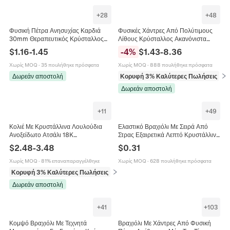
+
28
+
48
Φυσική Πέτρα Ανησυχίας Καρδιά
Φυσικές Χάντρες Από Πολύτιμους
30mm Θεραπευτικός Κρύσταλλος
Λίθους Κρύσταλλος Ακανόνιστα
Αμέθυστος Ροζ Χαλαζίας Αχάτης
Γυαλισμένα Κομμάτια Με Τρύπες DIY
$
1.16
-
1.45
-
4
%
$
1.43
-
8.36
Γυαλισμένη Πέτρα Μασάζ Αντίχειρα
Κοσμήματα Αξεσουάρ
Διαλογισμός Ανακούφιση από το
Χωρίς MOQ
·
35 πουλήθηκε πρόσφατα
Χωρίς MOQ
·
888 πουλήθηκε πρόσφατα
Στρες Διακόσμηση Σπιτιού
Δωρεάν αποστολή
Κορυφή 3% Καλύτερες Πωλήσεις
σε 
Δωρεάν αποστολή
+
11
+
49
Κολιέ Με Κρυστάλλινα Λουλούδια
Ελαστικό Βραχιόλι Με Σειρά Από
Ανοξείδωτο Ατσάλι 18K
Στρας Εξαιρετικά Λεπτό Κρυστάλλινο
Επιχρυσωμένη Αλυσίδα Κομψά
Κοσμήματα Γάμου Νυφικό Κομψό
$
2.48
-
3.48
$
0.31
Κοσμήματα Για Γυναίκες
Βραχιόλι Για Γυναίκες
Χωρίς MOQ
·
81% επαναπαραγγέλθηκε
Χωρίς MOQ
·
628 πουλήθηκε πρόσφατα
Κορυφή 3% Καλύτερες Πωλήσεις
σε Κολιέ
Δωρεάν αποστολή
+
41
+
103
Κομψό Βραχιόλι Με Τεχνητά
Βραχιόλι Με Χάντρες Από Φυσική