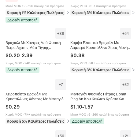
Μικτό MOQ
:
2
·
590 πουλήθηκε πρόσφατα
Χωρίς MOQ
·
804 πουλήθηκε πρόσφατα
Κορυφή 1% Καλύτερες Πωλήσεις
σε Χάντρες
Κορυφή 3% Καλύτερες Πωλήσεις
σε 
Δωρεάν αποστολή
+
88
+
54
Βραχιόλι Με Χάντρες Από Φυσική
Κομψό Ελαστικό Βραχιόλι Με
Πέτρα Αχάτης Μάτι Τίγρης
Λαμπερά Κρυστάλλινα Στρας Μονή
Κρύσταλλο Ελαστικό Ενέργεια
Σειρά Βραχιόλι Για Νύφη Γάμο
$
0.20
-
2.39
$
0.38
Θεραπείας Κοσμήματα Γιόγκα Για
Κοσμήματα Πάρτι Απλό Γλυκό Δώρο
Γυναίκες Άνδρες
Χωρίς MOQ
·
240 πουλήθηκε πρόσφατα
Χωρίς MOQ
·
5K+ πουλήθηκε πρόσφατα
Δωρεάν αποστολή
Κορυφή 3% Καλύτερες Πωλήσεις
σε 
+
7
+
32
Χειροποίητο Βραχιόλι Με
Μενταγιόν Φυσικής Πέτρας Donut
Κρυστάλλινες Χάντρες Με Μενταγιόν
Ping An Kou Κυκλικό Κρύσταλλο
Μαργαρίτα Και Χάντρες Crackle Για
Αχάτης Για Κατασκευή Κοσμημάτων
$
0.29
$
1.10
-
1.57
Γυναίκες Κορίτσια Γλυκό Κορεάτικο
Κολιέ Γυαλισμένο
Στυλ
Χωρίς MOQ
·
7K+ πουλήθηκε πρόσφατα
Μικτό MOQ
:
5
·
260 πουλήθηκε πρόσφατα
Κορυφή 5% Καλύτερες Πωλήσεις
σε Βραχιόλια
Δωρεάν αποστολή
+
56
+
21