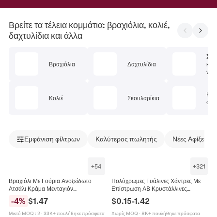
Βρείτε τα τέλεια κομμάτια: βραχιόλια, κολιέ,
δαχτυλίδια και άλλα
Σετ
Βραχιόλια
Δαχτυλίδια
κοσ
ν
Κοσ
Κολιέ
Σκουλαρίκια
σώμ
Εμφάνιση φίλτρων
Καλύτερος πωλητής
Νέες Αφίξεις
+
54
+
321
Βραχιόλι Με Γούρια Ανοξείδωτο
Πολύχρωμες Γυάλινες Χάντρες Με
Ατσάλι Κράμα Μενταγιόν
Επίστρωση AB Κρυστάλλινες
Κρυστάλλινες Χάντρες Πεταλούδα
Χάντρες Για Κατασκευή Κοσμημάτων
-
4
%
$
1.47
$
0.15
-
1.42
Καρδιά Λουλούδι Ρυθμιζόμενο
DIY Βραχιόλι Κολιέ Χειροτεχνία
Γυναικείο
Μικτό MOQ
:
2
·
33K+ πουλήθηκε πρόσφατα
Χωρίς MOQ
·
8K+ πουλήθηκε πρόσφατα