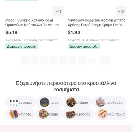
+
11
+
13
Μόδα Γυναικείο Χάλκινο Κολιέ
Μενταγιόν Καρφίτσα Αράχνη Διπλής
Ορθογώνιο Κρύσταλλο Πολύτιμος
Χρήσης Ρετρό Ασήμι Κράμα Γοτθικό
Λίθος Statement Πολύχρωμο
Ζώο Πολύτιμος Λίθος Αμέθυστος
$
5.19
$
1.83
Γεωμετρικό Choker Ρυθμιζόμενη
Κρύσταλλο Κοσμήματα
Αλυσίδα Κοσμήματα
Χωρίς MOQ
·
121 πουλήθηκε πρόσφατα
Χωρίς MOQ
·
33 πουλήθηκε πρόσφατα
Δωρεάν αποστολή
Δωρεάν αποστολή
Εξερευνήστε περισσότερα στο κρυστάλλινα
κοσμήματα
γυναίκες
πέτρα
vintage
πεταλούδα
χάντρες
κράμα
αξεσουάρ
κούμπωμα