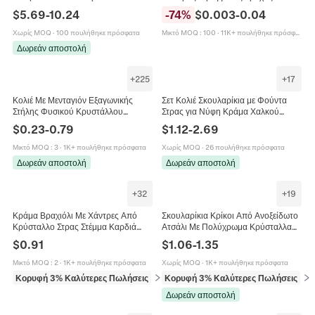
Κούμπωμα OT Κολιέ Βραχιόλι
Πολύχρωμα Κρύσταλλα Για
$
5.69
-
10.24
-
74
%
$
0.003
-
0.04
Σκουλαρίκια Για Γυναίκες
Χειροποίητα Βραχιόλια Κολιέ DIY
Χωρίς MOQ
·
100 πουλήθηκε πρόσφατα
Μικτό MOQ
:
100
·
11K+ πουλήθηκε πρόσφατα
Δωρεάν αποστολή
+
225
+
17
Κολιέ Με Μενταγιόν Εξαγωνικής
Σετ Κολιέ Σκουλαρίκια με Φούντα
Στήλης Φυσικού Κρυστάλλου
Στρας για Νύφη Κράμα Χαλκού
Πολύτιμων Λίθων Χρυσό Καπάκι
Επάργυρο Κρύσταλλο Κοσμήματα
$
0.23
-
0.79
$
1.12
-
2.69
Μόδα Γεωμετρικά Κοσμήματα Για
Συμποσίου για Γυναίκες Γάμος
Γυναίκες
Μικτό MOQ
:
3
·
1K+ πουλήθηκε πρόσφατα
Χωρίς MOQ
·
26 πουλήθηκε πρόσφατα
Δωρεάν αποστολή
Δωρεάν αποστολή
+
32
+
19
Κράμα Βραχιόλι Με Χάντρες Από
Σκουλαρίκια Κρίκοι Από Ανοξείδωτο
Κρύσταλλο Στρας Στέμμα Καρδιά
Ατσάλι Με Πολύχρωμα Κρύσταλλα
Κλειδί Μενταγιόν Ρυθμιζόμενη
Γεωμετρικό Σχέδιο Μοντέρνο
$
0.91
$
1.06
-
1.35
Αλυσίδα Φιδιού Μόδα Γυναικεία
Κόσμημα Για Γυναίκες
Κοσμήματα
Μικτό MOQ
:
2
·
1K+ πουλήθηκε πρόσφατα
Χωρίς MOQ
·
1K+ πουλήθηκε πρόσφατα
Κορυφή 3% Καλύτερες Πωλήσεις
σε Βραχιόλια
Κορυφή 3% Καλύτερες Πωλήσεις
σε 
Δωρεάν αποστολή