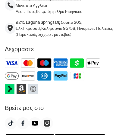
Μόνο στα Αγγλικά
Δευτ.–Παρ., 9 π.μ.–5 μ.μ. Ώρα Ειρηνικού
9245 Laguna Springs Dr, Σουίτα 203,
Ελκ Γκρόουβ, Καλιφόρνια 95758, Ηνωμένες Πολιτείες
(Παρακαλώ, όχι χωρίς ραντεβού)
Δεχόμαστε
Βρείτε μας στο