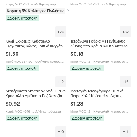
Χωρίς MOQ
·
1K+ πουλήθηκε πρόσφατα
Μικτό MOQ
:
20
·
1K+ πουλήθηκε πρόσφατα
Κορυφή 5% Καλύτερες Πωλήσεις
σε Βραχιόλια
Δωρεάν αποστολή
+
20
+
32
Κολιέ Εκκρεμές Κρύσταλλο
Τετράγωνα Γούρια Με Γενέθλιους
Εξαγωνικός Κώνος Τριπλό Φεγγάρι
Λίθους Από Κράμα Και Κρύσταλλο
Πεντάλφα Θρυμματισμένη Πέτρα
Κοσμήματα DIY Γυναίκες
$
1.56
$
0.18
Ρητίνη Πηνίο Χαλκού Κοσμήματα
Μικτό MOQ
:
2
·
190 πουλήθηκε πρόσφατα
Μικτό MOQ
:
2
·
1K+ πουλήθηκε πρόσφατα
Δωρεάν αποστολή
Δωρεάν αποστολή
+
12
+
16
Ακατέργαστα Μενταγιόν Από Φυσικό
Μενταγιόν Μισοφέγγαρο Φυσική
Κρύσταλλο Αμέθυστο Ροζ Χαλαζία
Πέτρα Κολιέ Κρύσταλλο Αχάτης
Με Επιχρυσωμένο Κούμπωμα Για
Αμέθυστος Μάτι Τίγρης Ροζ
$
0.92
$
1.28
Κατασκευή Κοσμημάτων DIY
Χαλαζίας Boho Ουράνια Κοσμήματα
Χωρίς MOQ
·
646 πουλήθηκε πρόσφατα
Μικτό MOQ
:
2
·
1K+ πουλήθηκε πρόσφατα
Δωρεάν αποστολή
Δωρεάν αποστολή
+
10
+
11