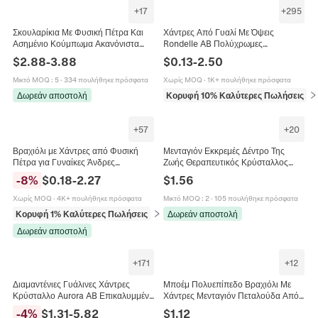
+
17
+
295
Σκουλαρίκια Με Φυσική Πέτρα Και
Χάντρες Από Γυαλί Με Όψεις
Ασημένιο Κούμπωμα Ακανόνιστα
Rondelle AB Πολύχρωμες
Γεωμετρικά Κρύσταλλα Αμέθυστος
Επιμεταλλωμένες Τεχνητό
$
2.88
-
3.88
$
0.13
-
2.50
Ροζ Χαλαζίας Κοσμήματα
Κρύσταλλο Χαλαρό Διαχωριστικό Για
Χειροποίητα Κοσμήματα DIY
Μικτό MOQ
:
5
·
334 πουλήθηκε πρόσφατα
Χωρίς MOQ
·
1K+ πουλήθηκε πρόσφατα
Δωρεάν αποστολή
Κορυφή 10% Καλύτερες Πωλήσεις
σε
+
57
+
20
Βραχιόλι με Χάντρες από Φυσική
Μενταγιόν Εκκρεμές Δέντρο Της
Πέτρα για Γυναίκες Άνδρες
Ζωής Θεραπευτικός Κρύσταλλος
Χειροποίητο Αμέθυστος Ροζ
Ρητίνη Πέτρα Εξαγωνικός Κώνος
-
8
%
$
0.18
-
2.27
$
1.56
Χαλαζίας Μάτι της Τίγρης Κρύσταλλο
Ενέργεια Κοσμήματα
Αχάτης
Χωρίς MOQ
·
4K+ πουλήθηκε πρόσφατα
Μικτό MOQ
:
2
·
105 πουλήθηκε πρόσφατα
Κορυφή 1% Καλύτερες Πωλήσεις
σε Βραχιόλια
Δωρεάν αποστολή
Δωρεάν αποστολή
+
171
+
12
Διαμαντένιες Γυάλινες Χάντρες
Μποέμ Πολυεπίπεδο Βραχιόλι Με
Κρύσταλλο Aurora AB Επικαλυμμένο
Χάντρες Μενταγιόν Πεταλούδα Από
Σχήμα Σταγόνας Χάντρες Για
Κράμα Τεχνητό Κρύσταλλο Χάντρες
-
4
%
$
1.31
-
5.82
$
1.12
Κατασκευή Κοσμημάτων DIY
Ρητίνης Vintage Για Γυναίκες