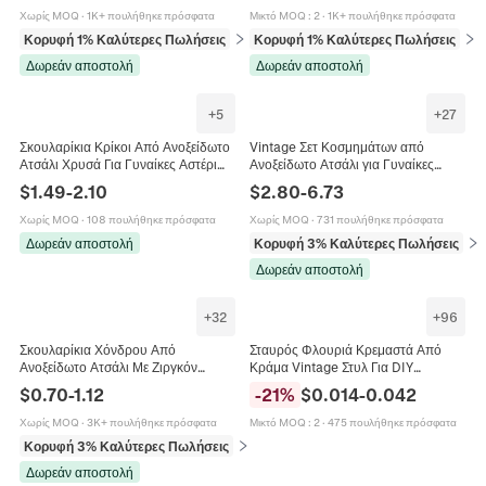
Χωρίς MOQ
·
1K+ πουλήθηκε πρόσφατα
Μικτό MOQ
:
2
·
1K+ πουλήθηκε πρόσφατα
Κορυφή 1% Καλύτερες Πωλήσεις
σε Σκουλαρίκια
Κορυφή 1% Καλύτερες Πωλήσεις
σε 
Δωρεάν αποστολή
Δωρεάν αποστολή
+
5
+
27
Σκουλαρίκια Κρίκοι Από Ανοξείδωτο
Vintage Σετ Κοσμημάτων από
Ατσάλι Χρυσά Για Γυναίκες Αστέρι
Ανοξείδωτο Ατσάλι για Γυναίκες
Καρδιά Πεταλούδα Στέμμα Λουλούδι
Χρυσό Πολύχρωμο Τεχνητό
$
1.49
-
2.10
$
2.80
-
6.73
Σταυρός CZ Ζιργκόν Κοσμήματα
Μαργαριτάρι Καρδιά Σταυρός Luck
Κολιέ Σκουλαρίκια Δαχτυλίδι
Χωρίς MOQ
·
108 πουλήθηκε πρόσφατα
Χωρίς MOQ
·
731 πουλήθηκε πρόσφατα
Δωρεάν αποστολή
Κορυφή 3% Καλύτερες Πωλήσεις
σε
Δωρεάν αποστολή
+
32
+
96
Σκουλαρίκια Χόνδρου Από
Σταυρός Φλουριά Κρεμαστά Από
Ανοξείδωτο Ατσάλι Με Ζιργκόν
Κράμα Vintage Στυλ Για DIY
Σταυρός Αστέρι Καρδιά Φεγγάρι
Κατασκευή Κοσμημάτων Κολιέ
$
0.70
-
1.12
-
21
%
$
0.014
-
0.042
Σχήμα Κομψά Κοσμήματα
Βραχιόλια Σκουλαρίκια Διάτρητο
Σχέδιο Μικτά Χρώματα
Χωρίς MOQ
·
3K+ πουλήθηκε πρόσφατα
Μικτό MOQ
:
2
·
475 πουλήθηκε πρόσφατα
Κορυφή 3% Καλύτερες Πωλήσεις
σε Κοσμήματα σώματος
Δωρεάν αποστολή