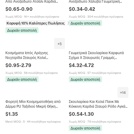
Από Ανοξείδωτο Ατσάλι Καρδιά
Ανοξείδωτο Χάλυβα Γεωμετρική
Μουσική Νότα Γεωμετρικό Χέρι Της
Πεταλούδα Σταυρός Καρδιά Άπειρο
$
0.65
-
0.90
$
0.34
-
0.42
Φατιμά Σταυρός Γυναίκες
Αστέρι Καρδιακός Παλμός
Κοσμήματα
Χωρίς MOQ
·
1K+ πουλήθηκε πρόσφατα
Χωρίς MOQ
·
304 πουλήθηκε πρόσφατα
Κορυφή 10% Καλύτερες Πωλήσεις
σε Σετ κοσμημάτων
Δωρεάν αποστολή
Δωρεάν αποστολή
+
5
Κοσμήματα Ιστός Αράχνης
Γεωμετρικά Σκουλαρίκια Καρφωτά
Νυχτερίδα Σταυρός Κολιέ
Σχήμα Χ Σταυρωτές Γραμμές
Σκουλαρίκια Κράμα Στρας Γοτθικό
Δίχρωμα Χρυσό Ασημί Ανοξείδωτο
$
0.95
-
2.79
$
4.32
-
4.72
Απόκριες Κοστούμι Ρετρό Πάνκ Στυλ
Ατσάλι Κοσμήματα Μόδας Γυναικεία
Γυναίκες
Χωρίς MOQ
·
56 πουλήθηκε πρόσφατα
Χωρίς MOQ
·
57 πουλήθηκε πρόσφατα
Δωρεάν αποστολή
Δωρεάν αποστολή
+
14
Φορητή Μίνι Κοσμηματοθήκη από
Σκουλαρίκια Και Κολιέ Πανκ Με
Δέρμα PU Ταξιδιού Μικρή Θήκη
Κόκκινη Καρδιά Σταυρό Ρόδο Αγκάθι
Αποθήκευσης Δαχτυλιδιών
Μαχαίρι Σεφ Μπάλα Με Καρφιά
$
1.35
$
0.54
-
1.30
Σκουλαρικιών Με Μεταλλικό
Ρετρό Κοσμήματα
Κούμπωμα Οργάνωση
Μικτό MOQ
:
5
·
44 πουλήθηκε πρόσφατα
Χωρίς MOQ
·
79 πουλήθηκε πρόσφατα
Δωρεάν αποστολή