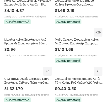
Κολιέ Και Σκουλαρίκια Με Μενταγιόν
Σκουλαρίκια Κρίκοι Με Σταυρό
Σταυρό Ανοξείδωτο Ατσάλι 18K
Κυβική Ζιρκόνια Ορείχαλκος
Επιχρυσωμένο Τριαντάφυλλο
Επιχρυσωμένος 18K Ρετρό Κόσμημα
$
4.10
-
4.87
$
1.69
-
2.19
Καρδιά Λευκή Πέτρα Γυναίκες
Για Γυναίκες Άνδρες
Χωρίς MOQ
·
29 πουλήθηκε πρόσφατα
Χωρίς MOQ
·
220 πουλήθηκε πρόσφατα
Δωρεάν αποστολή
Δωρεάν αποστολή
+
29
Μεγάλοι Κρίκοι Σκουλαρίκια Από
Μόδα Χάλκινα Σκουλαρίκια Κρίκοι
Κράμα Με Στρας Ασημένια Βάση
Με Ζιργκόν Ζώο Αστέρι Σταυρός
Λαμπερό Σχέδιο Σταυρού Γοτθικό
Σύμβολα Μενταγιόν Για Γυναίκες
$
0.96
$
1.10
-
1.69
Στυλ Για Γυναίκες
Κοσμήματα Δώρο
Χωρίς MOQ
·
85 πουλήθηκε πρόσφατα
Χωρίς MOQ
·
80 πουλήθηκε πρόσφατα
Δωρεάν αποστολή
+
5
+
1
G23 Τιτάνιο Χωρίς Σπείρωμα Labret
Σκουλαρίκια Καρδιά Σταυρός Αστέρι
Σκουλαρίκι Χείλους Πιέτα Καρδιά
Γάτα Κράμα Ροζ Μαύρο Y2K Γοτθικό
Αστέρι Φεγγάρι Κεραυνός Σταυρός
Πανκ Κοσμήματα Για Γυναίκες
$
1.32
-
1.70
$
0.40
-
0.50
Piercing
Μικτό MOQ
:
2
·
28 πουλήθηκε πρόσφατα
Χωρίς MOQ
·
162 πουλήθηκε πρόσφατα
Δωρεάν αποστολή
Δωρεάν αποστολή