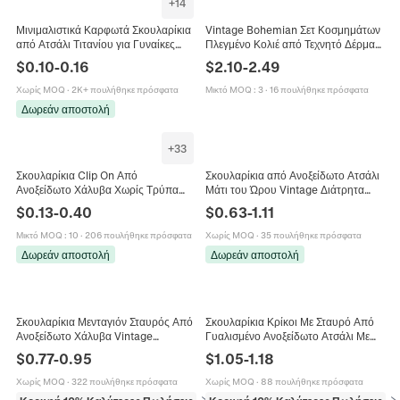
+
14
Μινιμαλιστικά Καρφωτά Σκουλαρίκια
Vintage Bohemian Σετ Κοσμημάτων
από Ατσάλι Τιτανίου για Γυναίκες
Πλεγμένο Κολιέ από Τεχνητό Δέρμα
Άνδρες Ασημί Καρδιά Πεταλούδα
Σκουλαρίκια Τυρκουάζ Western
$
0.10
-
0.16
$
2.10
-
2.49
Σταυρός Γεωμετρικά Κοσμήματα
Ταύρος Φτερό Καρδιά Σταυρός
Δώρο
Χωρίς MOQ
·
2K+ πουλήθηκε πρόσφατα
Μικτό MOQ
:
3
·
16 πουλήθηκε πρόσφατα
Δωρεάν αποστολή
+
33
Σκουλαρίκια Clip On Από
Σκουλαρίκια από Ανοξείδωτο Ατσάλι
Ανοξείδωτο Χάλυβα Χωρίς Τρύπα
Μάτι του Ώρου Vintage Διάτρητα
Ear Cuffs Σταυρός Στρώσεις Φύλλο
Αιγυπτιακός Σταυρός Ανχ
$
0.13
-
0.40
$
0.63
-
1.11
Μενταγιόν Μίνιμαλ Κοσμήματα
Γεωμετρικά για Γυναίκες
Μικτό MOQ
:
10
·
206 πουλήθηκε πρόσφατα
Χωρίς MOQ
·
35 πουλήθηκε πρόσφατα
Δωρεάν αποστολή
Δωρεάν αποστολή
Σκουλαρίκια Μενταγιόν Σταυρός Από
Σκουλαρίκια Κρίκοι Με Σταυρό Από
Ανοξείδωτο Χάλυβα Vintage
Γυαλισμένο Ανοξείδωτο Ατσάλι Με
Σφυρήλατη Υφή Γεωμετρικά
Στρας Μόδα Χιπ Χοπ Θρησκευτικά
$
0.77
-
0.95
$
1.05
-
1.18
Κοσμήματα Για Γυναίκες
Κοσμήματα Unisex
Χωρίς MOQ
·
322 πουλήθηκε πρόσφατα
Χωρίς MOQ
·
88 πουλήθηκε πρόσφατα