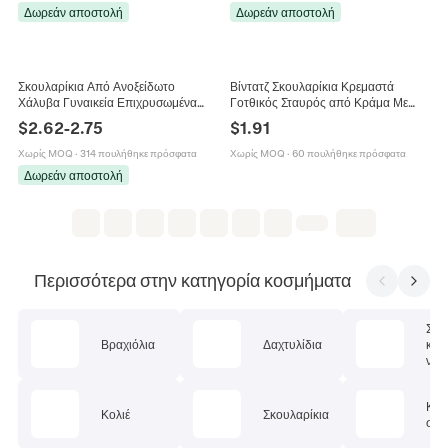
Δωρεάν αποστολή
Δωρεάν αποστολή
Σκουλαρίκια Από Ανοξείδωτο
Βίντατζ Σκουλαρίκια Κρεμαστά
Χάλυβα Γυναικεία Επιχρυσωμένα
Γοτθικός Σταυρός από Κράμα Με
Γεωμετρικά Φίδι Σταυρός Τεχνητό
Στρας Γυαλιού Σκουλαρίκια Με
$
2.62
-
2.75
$
1.91
Μαργαριτάρι Κρίκοι Κοσμήματα
Άγκιστρο Μποέμ Κοσμήματα Πάρτι
Υποαλλεργικά
Γυναικεία
Χωρίς MOQ
·
314 πουλήθηκε πρόσφατα
Χωρίς MOQ
·
60 πουλήθηκε πρόσφατα
Δωρεάν αποστολή
Περισσότερα στην κατηγορία κοσμήματα
Σετ
Βραχιόλια
Δαχτυλίδια
κοσ
ν
Κοσ
Κολιέ
Σκουλαρίκια
σώμ