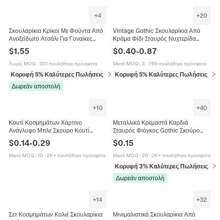
+
4
+
20
Σκουλαρίκια Κρίκοι Με Φούντα Από
Vintage Gothic Σκουλαρίκια Από
Ανοξείδωτο Ατσάλι Για Γυναίκες
Κράμα Φίδι Σταυρός Νυχτερίδα
Επιχρυσωμένα Πεταλούδα Σταυρός
Κρανίο Ήλιος Σελήνη Πεταλούδα
$
1.55
$
0.40
-
0.87
Φίδι Αστέρι Κοσμήματα
Πανκ Ρετρό Κοσμήματα
Χωρίς MOQ
·
301 πουλήθηκε πρόσφατα
Μικτό MOQ
:
3
·
769 πουλήθηκε πρόσφατα
Κορυφή 5% Καλύτερες Πωλήσεις
σε Σκουλαρίκια
Κορυφή 5% Καλύτερες Πωλήσεις
σε 
Δωρεάν αποστολή
+
10
+
40
Κουτί Κοσμημάτων Χάρτινο
Μεταλλικά Κρεμαστά Καρδιά
Ανάγλυφο Μπλε Σκουρο Κουτί
Σταυρός Φιόγκος Gothic Σκούρο
Δώρου Για Δαχτυλίδι Κολιέ
Στυλ DIY Αξεσουάρ Κοσμημάτων Για
$
0.14
-
0.29
$
0.15
Σκουλαρίκι Αποθήκευση Συσκευασία
Κολιέ Σκουλαρίκια
Κομψό
Μικτό MOQ
:
10
·
2K+ πουλήθηκε πρόσφατα
Μικτό MOQ
:
20
·
2K+ πουλήθηκε πρόσφατα
Κορυφή 3% Καλύτερες Πωλήσεις
σε 
Δωρεάν αποστολή
+
14
+
32
Σετ Κοσμημάτων Κολιέ Σκουλαρίκια
Μινιμαλιστικά Σκουλαρίκια Από