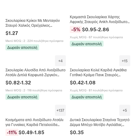
Κρεμαστά Σκουλαρίκια Χάρτης
Σκουλαρίκια Κρίκοι Με Μενταγιόν
Αφρικής Σταυρός Ankh Ανοξείδωτο
Σταυρό Χαλκός Ορείχαλκος
Ατσάλι Έθνικ Γεωμετρικά Κοσμήματα
-
5
%
$
0.95
-
2.86
Μικροζιργκόν Μινιμαλιστικά
Μόδα
$
1.27
Κοσμήματα Πανκ Για Γυναίκες
Χωρίς MOQ
·
67 πουλήθηκε πρόσφατα
Άνδρες
Μικτό MOQ
:
2
·
224 πουλήθηκε πρόσφατα
Δωρεάν αποστολή
Δωρεάν αποστολή
+
4
+
15
Σκουλαρίκι Αλυσίδα Από Ανοξείδωτο
Σκουλαρίκια Κολιέ Καρδιά Αγκάθια
Ατσάλι Διπλά Καρφωτά Ζιργκόν
Γοτθικό Κράμα Πανκ Σταυρός
Καρδιά Αστέρι Σταυρός Πανκ
Σταγόνα Νερού Κοσμήματα Με Βάση
$
0.82
-
1.32
$
0.42
-
1.08
Κοσμήματα
Για Γυναίκες Ρετρό
Μικτό MOQ
:
2
·
116 πουλήθηκε πρόσφατα
Χωρίς MOQ
·
81 πουλήθηκε πρόσφατα
Δωρεάν αποστολή
Δωρεάν αποστολή
+
137
+
5
Κοσμήματα από Ανοξείδωτο Ατσάλι
Δυτικά Σκουλαρίκια Σταγόνα Τεχνητό
για Γυναίκες Καρδιά Πεταλούδα
Δέρμα Μπόχο Μοτίβο Αγελάδας
Σταυρός Μάτι Ζιργκόν Κοχύλι Κολιέ
Τιρκουάζ Σταυρός Ηλιοτρόπιο
-
11
%
$
0.49
-
1.85
$
0.35
Βραχιόλι Αλυσίδα Ποδιού
Κοσμήματα Για Γυναίκες