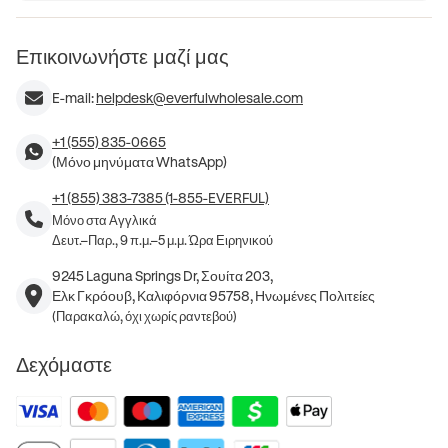
Επικοινωνήστε μαζί μας
E-mail:
helpdesk@everfulwholesale.com
+1 (555) 835-0665
(Μόνο μηνύματα WhatsApp)
+1 (855) 383-7385 (1-855-EVERFUL)
Μόνο στα Αγγλικά
Δευτ.–Παρ., 9 π.μ.–5 μ.μ. Ώρα Ειρηνικού
9245 Laguna Springs Dr, Σουίτα 203,
Ελκ Γκρόουβ, Καλιφόρνια 95758, Ηνωμένες Πολιτείες
(Παρακαλώ, όχι χωρίς ραντεβού)
Δεχόμαστε