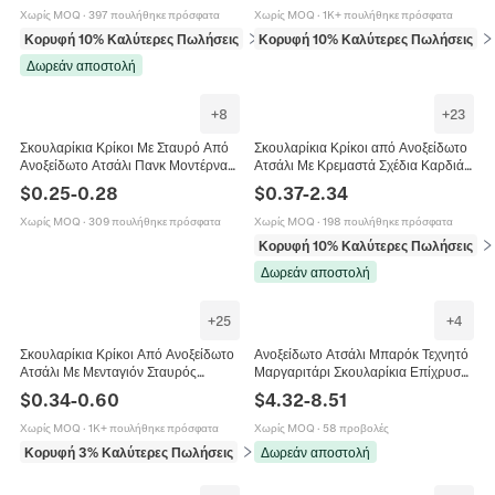
Σκουλαρίκια
Χωρίς MOQ
·
397 πουλήθηκε πρόσφατα
Χωρίς MOQ
·
1K+ πουλήθηκε πρόσφατα
Κορυφή 10% Καλύτερες Πωλήσεις
σε Σετ κοσμημάτων
Κορυφή 10% Καλύτερες Πωλήσεις
σε
Δωρεάν αποστολή
+
8
+
23
Σκουλαρίκια Κρίκοι Με Σταυρό Από
Σκουλαρίκια Κρίκοι από Ανοξείδωτο
Ανοξείδωτο Ατσάλι Πανκ Μοντέρνα
Ατσάλι Με Κρεμαστά Σχέδια Καρδιά
Κοσμήματα Για Άνδρες Και Γυναίκες
Σταυρός Τεχνητό Μαργαριτάρι
$
0.25
-
0.28
$
0.37
-
2.34
Χρυσό 18Κ Γυναικεία
Χωρίς MOQ
·
309 πουλήθηκε πρόσφατα
Χωρίς MOQ
·
198 πουλήθηκε πρόσφατα
Κορυφή 10% Καλύτερες Πωλήσεις
σε
Δωρεάν αποστολή
+
25
+
4
Σκουλαρίκια Κρίκοι Από Ανοξείδωτο
Ανοξείδωτο Ατσάλι Μπαρόκ Τεχνητό
Ατσάλι Με Μενταγιόν Σταυρός
Μαργαριτάρι Σκουλαρίκια Επίχρυσα
Αράχνη Λεπίδα Στιλέτο Πανκ Γοτθικό
Αστέρι Φεγγάρι Σταυρός Καρδιά
$
0.34
-
0.60
$
4.32
-
8.51
Hip Hop
Κρεμαστά Σκουλαρίκια Γυναικεία
Χωρίς MOQ
·
1K+ πουλήθηκε πρόσφατα
Χωρίς MOQ
·
58 προβολές
Κορυφή 3% Καλύτερες Πωλήσεις
σε Σκουλαρίκια
Δωρεάν αποστολή