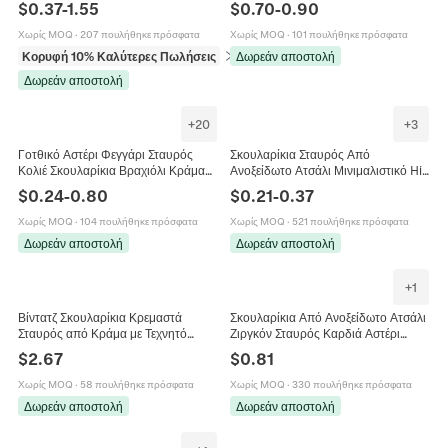
$
0.37
-
1.55
$
0.70
-
0.90
Κόσμημα Για Γυναίκες
Γυναίκες
Χωρίς MOQ
·
207 πουλήθηκε πρόσφατα
Χωρίς MOQ
·
101 πουλήθηκε πρόσφατα
Κορυφή 10% Καλύτερες Πωλήσεις
σε Σκουλαρίκια
Δωρεάν αποστολή
Δωρεάν αποστολή
+
20
+
3
Γοτθικό Αστέρι Φεγγάρι Σταυρός
Σκουλαρίκια Σταυρός Από
Κολιέ Σκουλαρίκια Βραχιόλι Κράμα
Ανοξείδωτο Ατσάλι Μινιμαλιστικό Hip
Σμάλτο Υγρό Μέταλλο Y2K Πανκ
Hop Στιλ Μόδας Κοσμήματα Για
$
0.24
-
0.80
$
0.21
-
0.37
Κοσμήματα
Άνδρες Και Γυναίκες Μεταλλικά
Χωρίς MOQ
·
104 πουλήθηκε πρόσφατα
Χωρίς MOQ
·
521 πουλήθηκε πρόσφατα
Δωρεάν αποστολή
Δωρεάν αποστολή
+
1
Βίντατζ Σκουλαρίκια Κρεμαστά
Σκουλαρίκια Από Ανοξείδωτο Ατσάλι
Σταυρός από Κράμα με Τεχνητό
Ζιργκόν Σταυρός Καρδιά Αστέρι
Τυρκουάζ για Γυναίκες Εθνικά
Φεγγάρι Πεταλούδα Κορώνα
$
2.67
$
0.81
Κοσμήματα από Δέρμα με Χάντρες
Κοσμήματα Για Γυναίκες
Μινιμαλιστικά Σκουλαρίκια Πάρτι
Χωρίς MOQ
·
58 πουλήθηκε πρόσφατα
Χωρίς MOQ
·
330 πουλήθηκε πρόσφατα
Δωρεάν αποστολή
Δωρεάν αποστολή