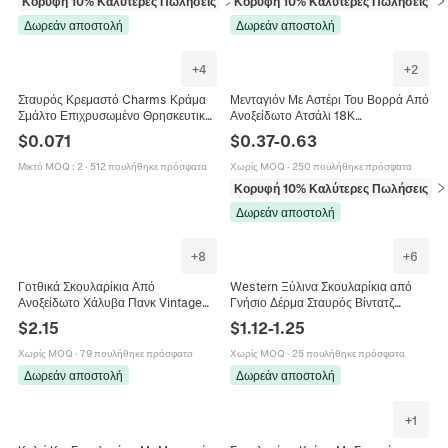
Κορυφή 10% Καλύτερες Πωλήσεις
σε Σκουλαρίκια
Κορυφή 10% Καλύτερες Πωλήσεις
σε
Δωρεάν αποστολή
Δωρεάν αποστολή
+
4
+
2
Σταυρός Κρεμαστό Charms Κράμα
Μενταγιόν Με Αστέρι Του Βορρά Από
Σμάλτο Επιχρυσωμένο Θρησκευτικό
Ανοξείδωτο Ατσάλι 18Κ
DIY Κατασκευή Κοσμημάτων Κολιέ
Επιχρυσωμένο DIY Κοσμήματα
$
0.071
$
0.37
-
0.63
Σκουλαρίκια
Charms Για Κολιέ Σκουλαρίκια
Βραχιόλια
Μικτό MOQ
:
2
·
512 πουλήθηκε πρόσφατα
Χωρίς MOQ
·
250 πουλήθηκε πρόσφατα
Κορυφή 10% Καλύτερες Πωλήσεις
σε
Δωρεάν αποστολή
+
8
+
6
Γοτθικά Σκουλαρίκια Από
Western Ξύλινα Σκουλαρίκια από
Ανοξείδωτο Χάλυβα Πανκ Vintage
Γνήσιο Δέρμα Σταυρός Βίντατζ
Τίγρη Φίδι Δράκος Σταυρός Σχέδιο
Λεοπάρ Μοτίβο Αγελάδας Μποέμ
$
2.15
$
1.12
-
1.25
Πιρσίνγκ Κοσμήματα
Κοσμήματα για Γυναίκες Δώρο
Πάσχα
Χωρίς MOQ
·
79 πουλήθηκε πρόσφατα
Χωρίς MOQ
·
25 πουλήθηκε πρόσφατα
Δωρεάν αποστολή
Δωρεάν αποστολή
+
1