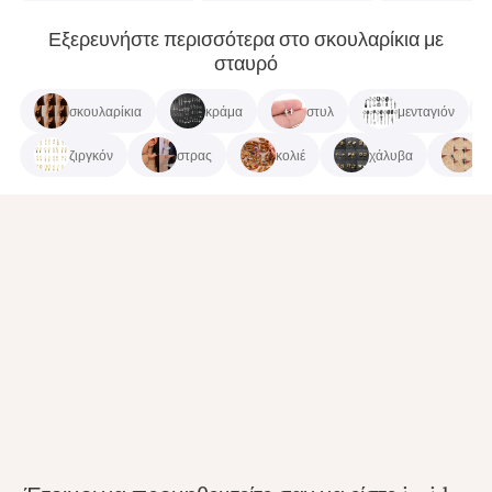
Εξερευνήστε περισσότερα στο σκουλαρίκια με
σταυρό
σκουλαρίκια
κράμα
στυλ
μενταγιόν
ζιργκόν
στρας
κολιέ
χάλυβα
πε