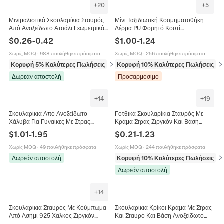
+
20
+
5
Μινιμαλιστικά Σκουλαρίκια Σταυρός
Μίνι Ταξιδιωτική Κοσμηματοθήκη
Από Ανοξείδωτο Ατσάλι Γεωμετρικά
Δέρμα PU Φορητό Κουτί
Διάτρητα Μικρά Σκουλαρίκια Ρετρό
Αποθήκευσης Για Δαχτυλίδια Κολιέ
$
0.26
-
0.42
$
1.00
-
1.24
Γοτθικού Στυλ
Σκουλαρίκια Φερμουάρ
Χωρίς MOQ
·
988 πουλήθηκε πρόσφατα
Χωρίς MOQ
·
256 πουλήθηκε πρόσφατα
Κορυφή 5% Καλύτερες Πωλήσεις
σε Σκουλαρίκια
Κορυφή 10% Καλύτερες Πωλήσεις
σε
Δωρεάν αποστολή
Προσαρμόσιμο
+
14
+
19
Σκουλαρίκια Από Ανοξείδωτο
Γοτθικά Σκουλαρίκια Σταυρός Με
Χάλυβα Για Γυναίκες Με Στρας
Κράμα Στρας Ζιργκόν Και Βάση
Καρδιά Σταυρός Άπειρο Φύλλο
Χρυσού 14K Γυναικεία Κοσμήματα
$
1.01
-
1.95
$
0.21
-
1.23
Γκίνγκο Κομψά Κοσμήματα
Αξεσουάρ
Χωρίς MOQ
·
49 πουλήθηκε πρόσφατα
Χωρίς MOQ
·
244 πουλήθηκε πρόσφατα
Δωρεάν αποστολή
Κορυφή 10% Καλύτερες Πωλήσεις
σε
Δωρεάν αποστολή
+
14
Σκουλαρίκια Σταυρός Με Κούμπωμα
Σκουλαρίκια Κρίκοι Κράμα Με Στρας
Από Ασήμι 925 Χαλκός Ζιργκόν
Και Σταυρό Και Βάση Ανοξείδωτο
Καρδιά Τριαντάφυλλο Γοτθικό
Ατσάλι Λαμπερά Κοσμήματα Κύκλο