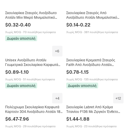
Σκουλαρίκια Σταυρός Ανοξείδωτο
Σκουλαρίκια Σταυρός Από
Ατσάλι Μίνι Μικρό Μινιμαλιστικό
Ανοξείδωτο Ατσάλι Μινιμαλιστικό
Γυαλισμένο Ρετρό Θρησκευτικά
Πανκ Μόδα Κοσμήματα Unisex
$
0.32
-
0.40
$
0.14
-
0.22
Κοσμήματα Για Γυναίκες Άνδρες
Χωρίς MOQ
·
70 πουλήθηκε πρόσφατα
Χωρίς MOQ
·
381 πουλήθηκε πρόσφατα
Δωρεάν αποστολή
+
6
Unisex Ανοξείδωτο Ατσάλι
Σκουλαρίκια Κρεμαστά Σταυρός
Γεωμετρικά Σκουλαρίκια Καρφωτά
Faith Από Ανοξείδωτο Ατσάλι
Χρυσά Καρδιά Αστέρι Σταυρός Στρας
Θρησκευτικά Γράμματα Hip Hop
$
0.89
-
1.10
$
0.78
-
1.15
Κοσμήματα Piercing
Κοσμήματα Για Γυναίκες
Χωρίς MOQ
·
51 πουλήθηκε πρόσφατα
Χωρίς MOQ
·
135 πουλήθηκε πρόσφατα
Δωρεάν αποστολή
Δωρεάν αποστολή
+
4
+
12
Πολύχρωμα Σκουλαρίκια Καρφωτά
Σκουλαρίκι Labret Από Κράμα
Καρτούν 304 Ανοξείδωτο Ατσάλι 18K
Τιτανίου F136 Με Ζιργκόν Ένθετο
Επιχρυσωμένο Μάτι Σταυρός
Χαλκό Σχήμα Λουλούδι Σταυρός
$
6.47
-
7.96
$
1.44
-
1.88
Κοσμήματα Για Κορίτσια
Αστέρι Κοσμήματα
Χωρίς MOQ
·
29 πουλήθηκε πρόσφατα
Χωρίς MOQ
·
23 πουλήθηκε πρόσφατα