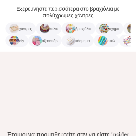
Εξερευνήστε περισσότερα στο βραχιόλια με
πολύχρωμες χάντρες
χάντρες
κολιέ
βραχιόλια
σχήμα
diy
αξεσουάρ
κόσμημα
στυλ
βρ
Έτοιμοι να προμηθευτείτε σαν να είστε insider