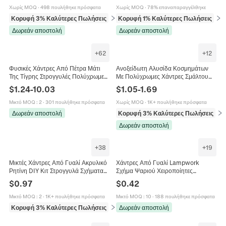
Γυναίκες
Χωρίς MOQ
·
498 πουλήθηκε πρόσφατα
Χωρίς MOQ
·
78% επαναπαραγγέλθηκε
Κορυφή 3% Καλύτερες Πωλήσεις
σε Σετ κοσμημάτων
Κορυφή 1% Καλύτερες Πωλήσεις
σε 
Δωρεάν αποστολή
Δωρεάν αποστολή
+
62
+
12
Φυσικές Χάντρες Από Πέτρα Μάτι
Ανοξείδωτη Αλυσίδα Κοσμημάτων
Της Τίγρης Στρογγυλές Πολύχρωμες
Με Πολύχρωμες Χάντρες Σμάλτου
Γυαλισμένες Εφέ Ματιού Γάτας
Επίπεδη Αλυσίδα Για DIY Κολιέ
$
1.24
-
10.03
$
1.05
-
1.69
Κατασκευή Κοσμημάτων DIY
Βραχιόλι Χειροποίητα Αξεσουάρ
Μικτό MOQ
:
2
·
301 πουλήθηκε πρόσφατα
Χωρίς MOQ
·
1K+ πουλήθηκε πρόσφατα
Δωρεάν αποστολή
Κορυφή 3% Καλύτερες Πωλήσεις
σε 
Δωρεάν αποστολή
+
38
+
19
Μικτές Χάντρες Από Γυαλί Ακρυλικό
Χάντρες Από Γυαλί Lampwork
Ρητίνη DIY Κιτ Στρογγυλά Σχήματα
Σχήμα Ψαριού Χειροποίητες
Καρδιά Αστέρι Για Κατασκευή
Πολύχρωμα Ζωάκια Για Κατασκευή
$
0.97
$
0.42
Κοσμημάτων Βραχιόλι Χρωματιστό
Κοσμημάτων DIY Σκουλαρίκια
Βραχιόλι
Μικτό MOQ
:
2
·
1K+ πουλήθηκε πρόσφατα
Μικτό MOQ
:
10
·
188 πουλήθηκε πρόσφατα
Κορυφή 3% Καλύτερες Πωλήσεις
σε Χάντρες
Δωρεάν αποστολή