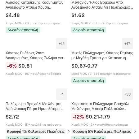
Αλυσίδα Κατασκευής Κοσμημάτων
Μενταγιόν Ήλιος Βραχιόλι Από
Ανοξείδωτο Ατσάλι Χρυσή
Ανοξείδωτο Ατσάλι Με Πολύχρωμες
Επικάλυψη Πολύχρωμες Πλεκτές
Χάντρες Ρυθμιζόμενο Μόδα
$
4.48
$
1.62
Χάντρες Λουλουδιών Για DIY Κολιέ
Κοσμήματα Για Γυναίκες Απλό
Βραχιόλι Αξεσουάρ
Καλοκαιρινό Στυλ
Χωρίς MOQ
·
20 πουλήθηκε πρόσφατα
Χωρίς MOQ
·
588 πουλήθηκε πρόσφατα
Δωρεάν αποστολή
Δωρεάν αποστολή
+
15
+
17
Χάντρες Γυάλινες 2mm
Μικτές Πολύχρωμες Χάντρες Ρητίνης
Λακαρισμένες Χάντρες Σωλήνα για
με Μεγάλη Τρύπα για Κατασκευή
DIY Χειροποίητα Βραχιόλια Κολιέ
Κοσμημάτων DIY Χάντρες
-
6
%
$
0.81
$
0.67
-
0.77
Αξεσουάρ Κοσμημάτων Χάντρες
Ευρωπαϊκού Στυλ με Μεταλλικό
Ρυζιού Πολύχρωμες
Πυρήνα για Βραχιόλια
Χωρίς MOQ
·
197 πουλήθηκε πρόσφατα
Μικτό MOQ
:
2
·
556 πουλήθηκε πρόσφατα
Δωρεάν αποστολή
+
1
+
33
Πολύχρωμο Βραχιόλι Με Χάντρες
Χειροποίητο Πολύχρωμο Βραχιόλι
Από Φυσική Πέτρα Ημιπολύτιμοι
Με Χάντρες Μποέμ Πολλαπλών
Λίθοι Κούμπωμα Από Ανοξείδωτο
Στρώσεων Κοχύλι Evil Eye Έθνικ
$
2.72
-
12
%
$
0.21
-
1.79
Χάλυβα Ρυθμιζόμενο Κόσμημα
Κοσμήματα Παραλίας Για Γυναίκες
Άνδρες Ρυθμιζόμενο
Χωρίς MOQ
·
1K+ πουλήθηκε πρόσφατα
Χωρίς MOQ
·
2K+ πουλήθηκε πρόσφατα
Κορυφή 1% Καλύτερες Πωλήσεις
σε Βραχιόλια
Κορυφή 5% Καλύτερες Πωλήσεις
σε 
Δωρεάν αποστολή
Δωρεάν αποστολή