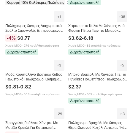
Κορυφή 10% Καλύτερες Πωλήσεις
σε Χάντρες
Δωρεάν αποστολή
+
1
+
38
Πολύχρωμες Χάντρες Διαχωριστικά
Χειροποίητο Κολιέ Με Χάντρες Από
Σμάλτο Στρογγυλές Επιχρυσωμένο
Φυσική Πέτρα Τεχνητό Μπαρόκ
Χαλκό Με Μεγάλη Τρύπα Για
Μαργαριτάρι Μποέμ Κολιέ Βραχιόλι
-
4
%
$
0.77
$
3.62
-
6.18
Κατασκευή Κοσμημάτων DIY
Κοσμήματα Για Γυναίκες Άνδρες
Καλοκαιρινό Στυλ
Χωρίς MOQ
·
276 πουλήθηκε πρόσφατα
Χωρίς MOQ
·
83 πουλήθηκε πρόσφατα
Δωρεάν αποστολή
Δωρεάν αποστολή
+
3
+
5
Μόδα Κρυστάλλινο Βραχιόλι Κύβος
Μπόχο Βραχιόλι Με Χάντρες Tila Για
Γεωμετρικό Πολύχρωμο Κόσμημα
Γυναίκες Πολυεπίπεδο Πολύχρωμο
Αλυσίδα Χεριών Για Γυναίκες Άνδρες
Σμάλτο Λακαρισμένο Γεωμετρικό
$
0.81
-
0.82
$
2.37
Ζευγάρια Μινιμαλιστικό
Ελαστικό Κοσμήματα Παραλίας
Χωρίς MOQ
·
508 πουλήθηκε πρόσφατα
Χωρίς MOQ
·
655 πουλήθηκε πρόσφατα
Δωρεάν αποστολή
+
29
+
13
Στρογγυλές Γυάλινες Χάντρες Με
Πολύχρωμο Βραχιόλι Με Χάντρες
Μοτίβο Κρακλέ Για Κατασκευή
Θέμα Ωκεανού Κοχύλι Αστερίας Ψάρι
Κοσμημάτων DIY Πολύχρωμες
Χελώνα Καλοκαιρινό Στυλ Παραλίας