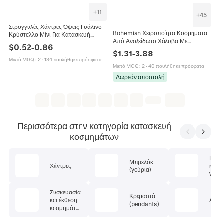
+
11
+
45
Στρογγυλές Χάντρες Όψεις Γυάλινο
Bohemian Χειροποίητα Κοσμήματα
Κρύσταλλο Μίνι Για Κατασκευή
Από Ανοξείδωτο Χάλυβα Με
Κοσμημάτων DIY Κολιέ Βραχιόλια
$
0.52
-
0.86
Λουλούδια Πολύχρωμο Κολιέ Και
Σκουλαρίκια Αξεσουάρ Πολύχρωμα
$
1.31
-
3.88
Βραχιόλι Με Χάντρες
Μικτό MOQ
:
2
·
134 πουλήθηκε πρόσφατα
Μικτό MOQ
:
2
·
40 πουλήθηκε πρόσφατα
Δωρεάν αποστολή
Περισσότερα στην κατηγορία κατασκευή
κοσμημάτων
Εξα
Μπρελόκ
Χάντρες
κοσ
(γούρια)
ν
Συσκευασία
Κρεμαστά
και έκθεση
Αλυ
(pendants)
κοσμημάτω
ν