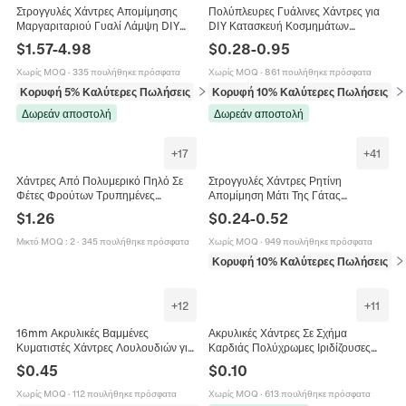
Στρογγυλές Χάντρες Απομίμησης
Πολύπλευρες Γυάλινες Χάντρες για
Μαργαριταριού Γυαλί Λάμψη DIY
DIY Κατασκευή Κοσμημάτων
Κοσμήματα Κολιέ Βραχιόλι Αξεσουάρ
Πολύχρωμες Μικρές Κρυστάλλινες
$
1.57
-
4.98
$
0.28
-
0.95
Κομψό Πολύχρωμο Χειροτεχνία
Χάντρες Ροντέλα Χειροποίητα
Αξεσουάρ για Βραχιόλια και Κολιέ
Χωρίς MOQ
·
335 πουλήθηκε πρόσφατα
Χωρίς MOQ
·
861 πουλήθηκε πρόσφατα
Κορυφή 5% Καλύτερες Πωλήσεις
σε Χάντρες
Κορυφή 10% Καλύτερες Πωλήσεις
σε
Δωρεάν αποστολή
Δωρεάν αποστολή
+
17
+
41
Χάντρες Από Πολυμερικό Πηλό Σε
Στρογγυλές Χάντρες Ρητίνη
Φέτες Φρούτων Τρυπημένες
Απομίμηση Μάτι Της Γάτας
Πολύχρωμες Χειροποίητες Για
Πολύχρωμες Με Τρύπα Για DIY
$
1.26
$
0.24
-
0.52
Κατασκευή Κοσμημάτων DIY
Κατασκευή Κοσμημάτων Βραχιόλι
Κολιέ
Μικτό MOQ
:
2
·
345 πουλήθηκε πρόσφατα
Χωρίς MOQ
·
949 πουλήθηκε πρόσφατα
Κορυφή 10% Καλύτερες Πωλήσεις
σε
+
12
+
11
16mm Ακρυλικές Βαμμένες
Ακρυλικές Χάντρες Σε Σχήμα
Κυματιστές Χάντρες Λουλουδιών για
Καρδιάς Πολύχρωμες Ιριδίζουσες
DIY Βραχιόλια Κολιέ Κατασκευή
DIY Για Κολιέ Βραχιόλι Αλυσίδα
$
0.45
$
0.10
Κοσμημάτων Πολύχρωμες
Τηλεφώνου Αξεσουάρ Πρωτότυπο
Στρογγυλές Χάντρες Χειροτεχνίας
Χωρίς MOQ
·
112 πουλήθηκε πρόσφατα
Χωρίς MOQ
·
613 πουλήθηκε πρόσφατα