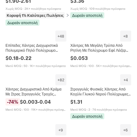
$
1.90
-
2.61
$
3.36
Χάντρες Γυναικεία
Βραχιόλι Πολύχρωμο
Χωρίς MOQ
·
2K+ πουλήθηκε πρόσφατα
Χωρίς MOQ
·
109 πουλήθηκε πρόσφατα
Κορυφή 1% Καλύτερες Πωλήσεις
σε Σετ κοσμημάτων
Δωρεάν αποστολή
Δωρεάν αποστολή
+
48
+
8
Επίπεδες Χάντρες Διαχωριστικά
Χάντρες Με Μεγάλη Τρύπα Από
Πολυμερικό Πηλό Πολύχρωμο
Ρητίνη Με Πολύχρωμο Εφέ Λέιζερ
Heishi Για Κατασκευή Κοσμημάτων
Aurora Ευρωπαϊκό Στιλ Για
$
0.18
-
0.22
$
0.053
DIY Βραχιόλι Κολιέ Boho Στυλ
Κατασκευή Κοσμημάτων DIY
Διακοπών
Μικτό MOQ
:
50
·
1K+ πουλήθηκε πρόσφατα
Μικτό MOQ
:
100
·
5K+ πουλήθηκε πρόσφατα
+
82
+
4
Χάντρες Διαχωριστικά Από Κράμα
Στρογγυλές Φυσικές Χάντρες Από
Με Στρας Στρογγυλός Τροχός
Κοχύλι Γλυκού Νερού Πολύχρωμες
Πολύχρωμα Κρύσταλλα Για
Χάντρες Για Κατασκευή Κοσμημάτων
-
74
%
$
0.003
-
0.04
$
1.31
Χειροποίητα Βραχιόλια Κολιέ DIY
DIY Κολιέ Βραχιόλια Γυαλισμένες
Κομψές
Μικτό MOQ
:
100
·
11K+ πουλήθηκε πρόσφατα
Μικτό MOQ
:
2
·
76 πουλήθηκε πρόσφατα
Δωρεάν αποστολή
+
9
+
6