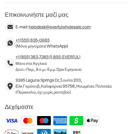
Επικοινωνήστε μαζί μας
E-mail:
helpdesk@everfulwholesale.com
+1 (555) 835-0665
(Μόνο μηνύματα WhatsApp)
+1 (855) 383-7385 (1-855-EVERFUL)
Μόνο στα Αγγλικά
Δευτ.–Παρ., 9 π.μ.–5 μ.μ. Ώρα Ειρηνικού
9245 Laguna Springs Dr, Σουίτα 203,
Ελκ Γκρόουβ, Καλιφόρνια 95758, Ηνωμένες Πολιτείες
(Παρακαλώ, όχι χωρίς ραντεβού)
Δεχόμαστε