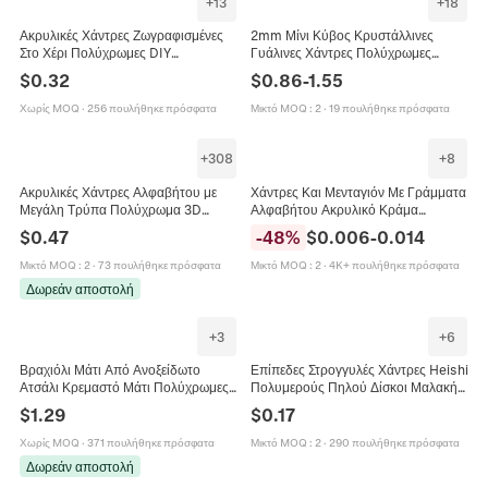
+
13
+
18
Ακρυλικές Χάντρες Ζωγραφισμένες
2mm Μίνι Κύβος Κρυστάλλινες
Στο Χέρι Πολύχρωμες DIY
Γυάλινες Χάντρες Πολύχρωμες
Κατασκευή Κοσμημάτων Kawaii Με
Τετράγωνες Χάντρες Για DIY
$
0.32
$
0.86
-
1.55
Μοτίβα Για Βραχιόλι Κολιέ Αλυσίδα
Βραχιόλι Κολιέ Κοσμήματα Αξεσουάρ
Τηλεφώνου
Χωρίς MOQ
·
256 πουλήθηκε πρόσφατα
Μικτό MOQ
:
2
·
19 πουλήθηκε πρόσφατα
+
308
+
8
Ακρυλικές Χάντρες Αλφαβήτου με
Χάντρες Και Μενταγιόν Με Γράμματα
Μεγάλη Τρύπα Πολύχρωμα 3D
Αλφαβήτου Ακρυλικό Κράμα
Γράμματα Χάντρες για DIY Βραχιόλια
Πολύχρωμο Macaron DIY
$
0.47
-
48
%
$
0.006
-
0.014
Κολιέ Αξεσουάρ Κοσμημάτων
Χειροποίητα Κοσμήματα Για Κολιέ
Βραχιόλι
Μικτό MOQ
:
2
·
73 πουλήθηκε πρόσφατα
Μικτό MOQ
:
2
·
4K+ πουλήθηκε πρόσφατα
Δωρεάν αποστολή
+
3
+
6
Βραχιόλι Μάτι Από Ανοξείδωτο
Επίπεδες Στρογγυλές Χάντρες Heishi
Ατσάλι Κρεμαστό Μάτι Πολύχρωμες
Πολυμερούς Πηλού Δίσκοι Μαλακής
Χάντρες Σμάλτου Επιχρυσωμένο
Κεραμικής Για DIY Κοσμήματα
$
1.29
$
0.17
Κόσμημα Μόδας Γυναικείο
Βραχιόλι Κολιέ Πολύχρωμα Boho
Χωρίς MOQ
·
371 πουλήθηκε πρόσφατα
Μικτό MOQ
:
2
·
290 πουλήθηκε πρόσφατα
Δωρεάν αποστολή