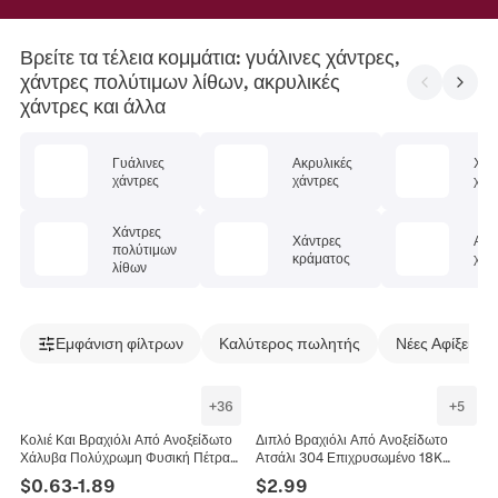
Βρείτε τα τέλεια κομμάτια: γυάλινες χάντρες,
χάντρες πολύτιμων λίθων, ακρυλικές
χάντρες και άλλα
Γυάλινες
Ακρυλικές
Χάλ
χάντρες
χάντρες
χάν
Χάντρες
Χάντρες
Ανο
πολύτιμων
κράματος
χάν
λίθων
Εμφάνιση φίλτρων
Καλύτερος πωλητής
Νέες Αφίξεις
+
36
+
5
Κολιέ Και Βραχιόλι Από Ανοξείδωτο
Διπλό Βραχιόλι Από Ανοξείδωτο
Χάλυβα Πολύχρωμη Φυσική Πέτρα
Ατσάλι 304 Επιχρυσωμένο 18K
Τεχνητό Μαργαριτάρι Μαργαρίτα
Πολύχρωμες Χάντρες Καρδιά
$
0.63
-
1.89
$
2.99
Κόσμημα Για Γυναίκες
Φεγγάρι Χέρι Χάμσα Κοσμήματα Για