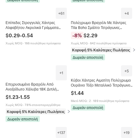
+
61
+
4
Επίπεδες Στρογγυλές Χάντρες
Πολύχρωμο Βραχιόλι Με Χάντρες
Αλφαβήτου Ακρυλικά Γράμματα
Tila Boho Σμάλτο Τετράγωνες
Αριθμοί Καρδιά Αστέρι Μοτίβο
Χάντρες Ελαστικό Χειροποίητο
$
0.29
-
0.54
-
8
%
$
2.29
Πολύχρωμες Διαχωριστικές Χάντρες
Καλοκαιρινό Παραλία Κοσμήματα Για
Για Κατασκευή Κοσμημάτων DIY
Γυναίκες
Χωρίς MOQ
·
166 πουλήθηκε πρόσφατα
Χωρίς MOQ
·
642 πουλήθηκε πρόσφατα
Βραχιόλι Κολιέ Χειροτεχνία
Κορυφή 5% Καλύτερες Πωλήσεις
σε 
Δωρεάν αποστολή
+
5
+
1
Κύβοι Χάντρες Αιματίτη Πολύχρωμο
Επιχρυσωμένο Βραχιόλι Από
Ουράνιο Τόξο Μεταλλικό Τετράγωνο
Ανοξείδωτο Χάλυβα 18K Διπλή
Για Κατασκευή Κοσμημάτων DIY
$
1.44
Στρώση Πολύχρωμες Χάντρες
Βραχιόλι Κολιέ Πλεγμένο
$
1.23
-
1.55
Σταυρός Καρδιά Πέταλο Γυναικείο
Μικτό MOQ
:
2
·
189 πουλήθηκε πρόσφατα
Κόσμημα
Χωρίς MOQ
·
78% επαναπαραγγέλθηκε
Δωρεάν αποστολή
Κορυφή 5% Καλύτερες Πωλήσεις
σε Βραχιόλια
Δωρεάν αποστολή
+
137
+
19