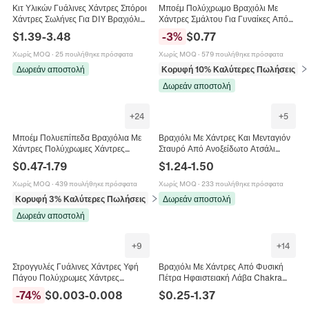
Κιτ Υλικών Γυάλινες Χάντρες Σπόροι
Μποέμ Πολύχρωμο Βραχιόλι Με
Χάντρες Σωλήνες Για DIY Βραχιόλι
Χάντρες Σμάλτου Για Γυναίκες Από
Κολιέ Κατασκευή Κοσμημάτων
Ανοξείδωτο Ατσάλι Μίνιμαλ
$
1.39
-
3.48
-
3
%
$
0.77
Χειροποίητο Σετ Πολύχρωμες
Ρυθμιζόμενη Αλυσίδα Κοσμήματα
Γυάλινες Χάντρες
Χωρίς MOQ
·
25 πουλήθηκε πρόσφατα
Χωρίς MOQ
·
579 πουλήθηκε πρόσφατα
Δωρεάν αποστολή
Κορυφή 10% Καλύτερες Πωλήσεις
σε
Δωρεάν αποστολή
+
24
+
5
Μποέμ Πολυεπίπεδα Βραχιόλια Με
Βραχιόλι Με Χάντρες Και Μενταγιόν
Χάντρες Πολύχρωμες Χάντρες
Σταυρό Από Ανοξείδωτο Ατσάλι
Ελαστικά Χειροποίητα Κοσμήματα
Πολύχρωμες Χάντρες Ρητίνης
$
0.47
-
1.79
$
1.24
-
1.50
Για Γυναίκες
Μινιμαλιστικό Κόσμημα Για Γυναίκες
Χωρίς MOQ
·
439 πουλήθηκε πρόσφατα
Χωρίς MOQ
·
233 πουλήθηκε πρόσφατα
Κορυφή 3% Καλύτερες Πωλήσεις
σε Βραχιόλια
Δωρεάν αποστολή
Δωρεάν αποστολή
+
9
+
14
Στρογγυλές Γυάλινες Χάντρες Υφή
Βραχιόλι Με Χάντρες Από Φυσική
Πάγου Πολύχρωμες Χάντρες
Πέτρα Ηφαιστειακή Λάβα Chakra
Διαχωριστικά Για DIY Κατασκευή
Ενέργεια Γιόγκα Ελαστικό Κόσμημα
-
74
%
$
0.003
-
0.008
$
0.25
-
1.37
Κοσμημάτων Βραχιόλια Κολιέ
Για Γυναίκες Άνδρες