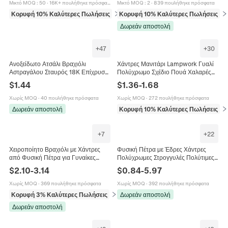
Μικτό MOQ
:
50
·
16K+ πουλήθηκε πρόσφατα
Μικτό MOQ
:
2
·
839 πουλήθηκε πρόσφατα
Κορυφή 10% Καλύτερες Πωλήσεις
σε Χάντρες
Κορυφή 10% Καλύτερες Πωλήσεις
σε
Δωρεάν αποστολή
+
47
+
30
Ανοξείδωτο Ατσάλι Βραχιόλι
Χάντρες Μανιτάρι Lampwork Γυαλί
Αστραγάλου Σταυρός 18K Επίχρυσο
Πολύχρωμο Σχέδιο Πουά Χαλαρές
Πολύχρωμες Χάντρες Σμάλτου
Χάντρες Για DIY Κατασκευή
$
1.44
$
1.36
-
1.68
Θρησκευτικό Στυλ Ρυθμιζόμενο
Κοσμημάτων Βραχιόλι Κολιέ
Κόσμημα
Χωρίς MOQ
·
40 πουλήθηκε πρόσφατα
Χωρίς MOQ
·
272 πουλήθηκε πρόσφατα
Δωρεάν αποστολή
Κορυφή 10% Καλύτερες Πωλήσεις
σε
+
7
+
22
Χειροποίητο Βραχιόλι με Χάντρες
Φυσική Πέτρα με Έδρες Χάντρες
από Φυσική Πέτρα για Γυναίκες
Πολύχρωμες Στρογγυλές Πολύτιμες
Μποέμ Πολύχρωμο Ημιπολύτιμο
Χάντρες Μικρές Διαχωριστικές
$
2.10
-
3.14
$
0.84
-
5.97
Λίθο Ρυθμιζόμενη Επιχρυσωμένη
Χάντρες για DIY Κατασκευή
Αλυσίδα Κοσμήματα Δώρο
Κοσμημάτων Βραχιόλι Κολιέ
Χωρίς MOQ
·
369 πουλήθηκε πρόσφατα
Χωρίς MOQ
·
392 πουλήθηκε πρόσφατα
Σκουλαρίκι Αξεσουάρ
Κορυφή 3% Καλύτερες Πωλήσεις
σε Βραχιόλια
Δωρεάν αποστολή
Δωρεάν αποστολή