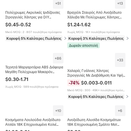
+
51
+
13
Πολύχρωμες Ακρυλικές Ιριδίζουσες
Βραχιόλι Σταυρός Από Ανοξείδωτο
Στρογγυλές Χάντρες για DIY
Χάλυβα Με Πολύχρωμες Χάντρες
Κατασκευή Κοσμημάτων Προμήθειες
Σμάλτου Μινιμαλιστικό Θρησκευτικό
$
0.45
-
0.52
$
1.24
-
1.62
για Βραχιόλια
Κόσμημα Για Γυναίκες Ρυθμιζόμενο
Μικτό MOQ
:
2
·
807 πουλήθηκε πρόσφατα
Χωρίς MOQ
·
1K+ πουλήθηκε πρόσφατα
Κορυφή 5% Καλύτερες Πωλήσεις
σε Χάντρες
Κορυφή 3% Καλύτερες Πωλήσεις
σε 
Δωρεάν αποστολή
+
86
+
33
Τεχνητά Μαργαριτάρια ABS Διάφορα
Χαλαρές Γυάλινες Χάντρες
Μεγέθη Πολύχρωμα Μακαρόν
Στρογγυλές Με Διαβάθμιση Και Υφή
Στρογγυλές Χάντρες Με Τρύπα για
$
0.30
-
1.71
Κρακλέ Για Κατασκευή Κοσμημάτων
Κατασκευή Κοσμημάτων DIY
-
74
%
$
0.003
-
0.011
DIY Βραχιόλι Αξεσουάρ Πολύχρωμα
Βραχιόλι Κολιέ Αξεσουάρ
Χωρίς MOQ
·
589 πουλήθηκε πρόσφατα
Χειροτεχνίας
Μικτό MOQ
:
300
·
49K+ πουλήθηκε πρόσφατα
Κορυφή 5% Καλύτερες Πωλήσεις
σε 
+
10
+
6
Κοσμήματα Λουλούδια Ανοξείδωτο
Ανοξείδωτη Αλυσίδα Κοσμημάτων
Ατσάλι 18K Επιχρυσωμένο Κολιέ
18K Επιχρυσωμένη Σμάλτο Ματ
Βραχιόλι Αστραγάλου Πολύχρωμες
Χάντρες DIY Κατασκευή Κολιέ