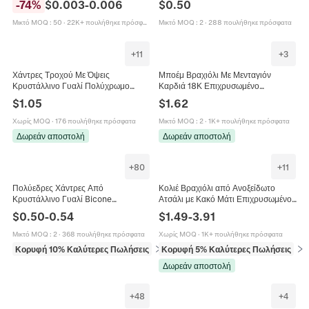
-
74
%
$
0.003
-
0.006
$
0.50
Χάντρες Για Βραχιόλια Και Κολιέ
Κοσμήματα Από Ρητίνη Για Γυναίκες
Μικτό MOQ
:
50
·
22K+ πουλήθηκε πρόσφατα
Μικτό MOQ
:
2
·
288 πουλήθηκε πρόσφατα
+
11
+
3
Χάντρες Τροχού Με Όψεις
Μποέμ Βραχιόλι Με Μενταγιόν
Κρυστάλλινο Γυαλί Πολύχρωμο
Καρδιά 18Κ Επιχρυσωμένο
Υλικό DIY Κατασκευή Κοσμημάτων
Ανοξείδωτο Ατσάλι Με Πολύχρωμες
$
1.05
$
1.62
Για Κολιέ Βραχιόλι
Χάντρες Σμάλτου Ρυθμιζόμενο Για
Γυναίκες
Χωρίς MOQ
·
176 πουλήθηκε πρόσφατα
Μικτό MOQ
:
2
·
1K+ πουλήθηκε πρόσφατα
Δωρεάν αποστολή
Δωρεάν αποστολή
+
80
+
11
Πολύεδρες Χάντρες Από
Κολιέ Βραχιόλι από Ανοξείδωτο
Κρυστάλλινο Γυαλί Bicone
Ατσάλι με Κακό Μάτι Επιχρυσωμένο
Πολύχρωμες Διαφανείς Χάντρες Για
18K για Γυναίκες Μοντέρνα
$
0.50
-
0.54
$
1.49
-
3.91
Κατασκευή Κοσμημάτων DIY
Κοσμήματα με Πολύχρωμες Χάντρες
Βραχιόλι Κολιέ Χειροτεχνία
Σμάλτου
Μικτό MOQ
:
2
·
368 πουλήθηκε πρόσφατα
Χωρίς MOQ
·
1K+ πουλήθηκε πρόσφατα
Κορυφή 10% Καλύτερες Πωλήσεις
σε Χάντρες
Κορυφή 5% Καλύτερες Πωλήσεις
σε 
Δωρεάν αποστολή
+
48
+
4