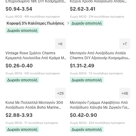
Επιχρυσωμένο 18Κ DIY Κοσμήματα
Κοχύλι Χρυσό Ανοξείδωτο Ατσάλι
Charms Καρδιά Στέμμα Κλειδί
Πέρλα Καρδιά Κόσμημα Ωκεανού Για
$
0.94
-
3.54
$
2.62
-
3.41
Σταυρός Για Κολιέ Βραχιόλι
Γυναίκες
Χωρίς MOQ
·
491 πουλήθηκε πρόσφατα
Χωρίς MOQ
·
214 πουλήθηκε πρόσφατα
Κορυφή 3% Καλύτερες Πωλήσεις
σε Κρεμαστά (pendants)
Δωρεάν αποστολή
Δωρεάν αποστολή
+
6
+
7
Vintage Rose Σμάλτο Charms
Μενταγιόν Από Ανοξείδωτο Ατσάλι
Κρεμαστά Λουλούδια Από Κράμα Με
Charms DIY Αξεσουάρ Κοσμημάτων
Τεχνητά Μαργαριτάρια Για DIY
Φεγγάρι Αστέρι Ήλιος Μάτι Σχέδιο
$
0.26
-
0.40
$
1.31
-
2.49
Κατασκευή Κοσμημάτων Κολιέ
Χρυσό Vintage Για Κολιέ
Σκουλαρίκια Αξεσουάρ
Χωρίς MOQ
·
431 πουλήθηκε πρόσφατα
Χωρίς MOQ
·
72 πουλήθηκε πρόσφατα
Δωρεάν αποστολή
Δωρεάν αποστολή
+
29
+
48
Κολιέ Με Πολλαπλά Μενταγιόν 304
Μενταγιόν Γράμμα Αλφαβήτου Από
Ανοξείδωτο Ατσάλι Boho Marine
Ανοξείδωτο Χάλυβα Με Ζιργκόν Για
Ήλιος Φεγγάρι Κοχύλι Πέρλα Μόδα
Κατασκευή Κοσμημάτων DIY Χρώμα
$
2.88
-
3.93
$
0.42
-
0.90
Κοσμήματα
Χρυσό Ασημί
Χωρίς MOQ
·
17 πουλήθηκε πρόσφατα
Χωρίς MOQ
·
224 πουλήθηκε πρόσφατα
Δωρεάν αποστολή
Δωρεάν αποστολή