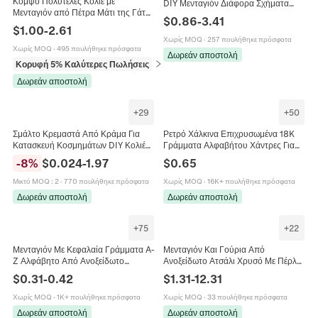
Κομψό Πολυτελές Κολιέ με
DIY Μενταγιόν Διάφορα Σχήματα
Μενταγιόν από Πέτρα Μάτι της Γάτας
Επιχρυσωμένο 18Κ Για Αξεσουάρ
$
0.86
-
3.41
18K Επιχρυσωμένο Ατσάλι Τιτανίου
Κατασκευής Κολιέ Και Βραχιολιών
$
1.00
-
2.61
Γεωμετρικό Πλανήτης Κρόνος Κολιέ
Χωρίς MOQ
·
257 πουλήθηκε πρόσφατα
για Γυναίκες Μόδα Κοσμήματα
Χωρίς MOQ
·
495 πουλήθηκε πρόσφατα
Δωρεάν αποστολή
Κορυφή 5% Καλύτερες Πωλήσεις
σε Κολιέ
Δωρεάν αποστολή
+
29
+
50
Σμάλτο Κρεμαστά Από Κράμα Για
Ρετρό Χάλκινα Επιχρυσωμένα 18K
Κατασκευή Κοσμημάτων DIY Κολιέ
Γράμματα Αλφαβήτου Χάντρες Για
Βραχιόλια Μπρελόκ Φρούτα Ζώα
Κατασκευή Κοσμημάτων DIY Κολιέ
-
8
%
$
0.024
-
1.97
$
0.65
Σχέδια Διακοπών Μίξη Πολύχρωμα
Βραχιόλι Στυλ Μπαλόνι
Μικτό MOQ
:
2
·
770 πουλήθηκε πρόσφατα
Χωρίς MOQ
·
16K+ πουλήθηκε πρόσφατα
Δωρεάν αποστολή
Δωρεάν αποστολή
+
75
+
22
Μενταγιόν Με Κεφαλαία Γράμματα A-
Μενταγιόν Και Γούρια Από
Z Αλφάβητο Από Ανοξείδωτο
Ανοξείδωτο Ατσάλι Χρυσό Με Πέρλα
Χάλυβα 304 Γυαλισμένο Charms
Κοχύλι Ήλιο Αστέρι Για Κατασκευή
$
0.31
-
0.42
$
1.31
-
12.31
Αξεσουάρ Κατασκευής Κοσμημάτων
Κολιέ DIY Αδιάβροχο
DIY
Χωρίς MOQ
·
1K+ πουλήθηκε πρόσφατα
Χωρίς MOQ
·
33 πουλήθηκε πρόσφατα
Δωρεάν αποστολή
Δωρεάν αποστολή