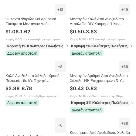
+
13
+
49
Φυλαχτά Ψαριών Koi Αρθρωτά
Μενταγιόν Κολιέ Από Ανοξείδωτο
Εύκαμπτα Μενταγιόν Από
Ατσάλι Για DIY Κόσμημα Ήλιος
Επιχρυσωμένο Χαλκό Για Κατασκευή
Φεγγάρι Αστέρι Καρδιά Μάτι
$
1.06
-
1.62
$
0.50
-
3.63
Κοσμημάτων DIY Κολιέ Βραχιόλια
Επιχρυσωμένο 18K Ζιργκόν Vintage
Σκουλαρίκια
Χωρίς MOQ
·
1K+ πουλήθηκε πρόσφατα
Χωρίς MOQ
·
902 πουλήθηκε πρόσφατα
Κορυφή 1% Καλύτερες Πωλήσεις
σε Μπρελόκ (γούρια)
Κορυφή 1% Καλύτερες Πωλήσεις
σε 
Δωρεάν αποστολή
Δωρεάν αποστολή
+
8
+
36
Κολιέ Ανοξείδωτο Χάλυβα Χρυσό
Μενταγιόν Αριθμοί Από Ανοξείδωτο
Πολυεπίπεδο Με Τεχνητό
Χάλυβα 14K Επιχρυσωμένα DIY
Μαργαριτάρι Κεραμικό Ψάρι Καρδιά
Κοσμήματα Μικρές Φιγούρες Για
$
2.88
-
8.78
$
0.43
-
0.83
Τσίλι Boho Chic Κοσμήματα Για
Κολιέ Βραχιόλια Αξεσουάρ
Γυναίκες
Χωρίς MOQ
·
188 πουλήθηκε πρόσφατα
Χωρίς MOQ
·
79% επαναπαραγγέλθηκε
Δωρεάν αποστολή
Κορυφή 3% Καλύτερες Πωλήσεις
σε 
Δωρεάν αποστολή
+
38
+
6
Κοσμήματα Από Ανοξείδωτο Χάλυβα