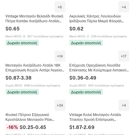
+
6
+
4
Vintage Μενταγιόν Βελανίδι Φυσική
Ακρυλικές Χάντρες Λουλουδιών
Πέτρα Καπάκι Ανοξείδωτο Ατσάλι
Ιριδίζουσα Πέρλα Μικρά Φλοράλ
DIY Κοσμήματα Charm Κολιέ
Κρεμαστά Για Κατασκευή
$
0.65
$
0.62
Βραχιόλι Αξεσουάρ Για Γυναίκες
Κοσμημάτων DIY Βραχιόλι Κολιέ
Μικτό MOQ
:
6
·
307 πουλήθηκε πρόσφατα
Μικτό MOQ
:
2
·
239 πουλήθηκε πρόσφατα
Δωρεάν αποστολή
Δωρεάν αποστολή
+
14
+
17
Μενταγιόν Ανοξείδωτο Ατσάλι 18K
Επίχρυση Ορειχάλκινη Αλυσίδα
Επιχρύσωση Κοχύλι Αστέρι Άγγελος
Επέκτασης Με Κούμπωμα Αστακού
Ζυγός Για DIY Κολιέ Μόδα
Καρδιά Σταγόνα Νερού Γούρια Για
$
0.87
-
3.38
$
0.36
-
0.49
Μινιμαλιστικό Γυναίκες
Κατασκευή Κοσμημάτων DIY
Χωρίς MOQ
·
899 πουλήθηκε πρόσφατα
Χωρίς MOQ
·
350 πουλήθηκε πρόσφατα
Δωρεάν αποστολή
Δωρεάν αποστολή
+
34
+
4
Φυσικό Πέτρινο Εξαγωνικό
Vintage Κολιέ Μενταγιόν Ατσάλι
Κρυστάλλινο Μενταγιόν Ρέικι
Τιτανίου Χρυσή Επίστρωση
Θεραπευτικό Bullet Point Πολύτιμος
Αφαιρούμενο Κούμπωμα Πέρλα
-
16
%
$
0.25
-
0.45
$
1.87
-
2.69
Λίθος Κράμα Γούρι Για Κολιέ
Καρδιά Κοχύλι Κοσμήματα
Μικτό MOQ
:
2
·
10K+ πουλήθηκε πρόσφατα
Χωρίς MOQ
·
1K+ πουλήθηκε πρόσφατα