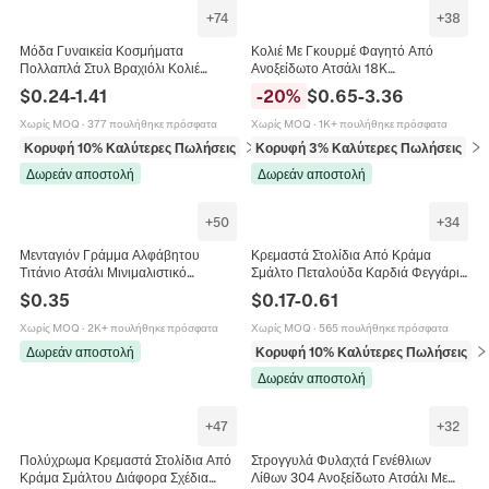
+
74
+
38
Μόδα Γυναικεία Κοσμήματα
Κολιέ Με Γκουρμέ Φαγητό Από
Πολλαπλά Στυλ Βραχιόλι Κολιέ
Ανοξείδωτο Ατσάλι 18K
Πεταλούδα Καρδιά Κράμα
Επιχρυσωμένο DIY Κρουασάν Πίτσα
$
0.24
-
1.41
-
20
%
$
0.65
-
3.36
Ανοξείδωτο Ατσάλι Τεχνητό
Ντόνατ Σμάλτο Κοσμήματα
Μαργαριτάρι Ρυθμιζόμενη
Χωρίς MOQ
·
377 πουλήθηκε πρόσφατα
Χωρίς MOQ
·
1K+ πουλήθηκε πρόσφατα
Κορυφή 10% Καλύτερες Πωλήσεις
σε Βραχιόλια
Κορυφή 3% Καλύτερες Πωλήσεις
σε 
Δωρεάν αποστολή
Δωρεάν αποστολή
+
50
+
34
Μενταγιόν Γράμμα Αλφάβητου
Κρεμαστά Στολίδια Από Κράμα
Τιτάνιο Ατσάλι Μινιμαλιστικό
Σμάλτο Πεταλούδα Καρδιά Φεγγάρι
Αξεσουάρ Κοσμημάτων DIY Trendy
Αστέρι Για Κατασκευή Κοσμημάτων
$
0.35
$
0.17
-
0.61
Γράμματα
DIY Κολιέ
Χωρίς MOQ
·
2K+ πουλήθηκε πρόσφατα
Χωρίς MOQ
·
565 πουλήθηκε πρόσφατα
Δωρεάν αποστολή
Κορυφή 10% Καλύτερες Πωλήσεις
σε
Δωρεάν αποστολή
+
47
+
32
Πολύχρωμα Κρεμαστά Στολίδια Από
Στρογγυλά Φυλαχτά Γενέθλιων
Κράμα Σμάλτου Διάφορα Σχέδια
Λίθων 304 Ανοξείδωτο Ατσάλι Με