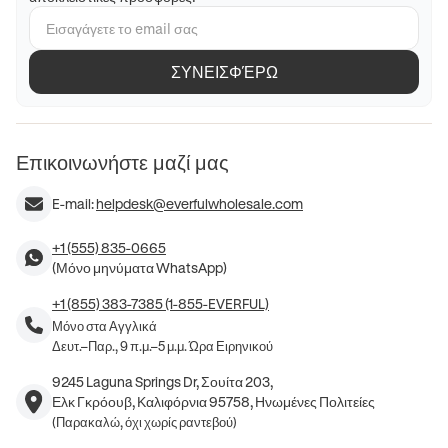
ΣΥΝΕΙΣΦΈΡΩ
Επικοινωνήστε μαζί μας
E-mail:
helpdesk@everfulwholesale.com
+1 (555) 835-0665
(Μόνο μηνύματα WhatsApp)
+1 (855) 383-7385 (1-855-EVERFUL)
Μόνο στα Αγγλικά
Δευτ.–Παρ., 9 π.μ.–5 μ.μ. Ώρα Ειρηνικού
9245 Laguna Springs Dr, Σουίτα 203,
Ελκ Γκρόουβ, Καλιφόρνια 95758, Ηνωμένες Πολιτείες
(Παρακαλώ, όχι χωρίς ραντεβού)