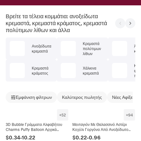
Βρείτε τα τέλεια κομμάτια: ανοξείδωτα
κρεμαστά, κρεμαστά κράματος, κρεμαστά
πολύτιμων λίθων και άλλα
Κρεμαστά
Ανοξείδωτα
Άλλ
πολύτιμων
κρεμαστά
κρε
λίθων
Κρε
Κρεμαστά
Χάλκινα
φυσ
κράματος
κρεμαστά
πέτ
Εμφάνιση φίλτρων
Καλύτερος πωλητής
Νέες Αφίξεις
+
52
+
94
3D Bubble Γράμματα Αλφαβήτου
Μενταγιόν Με Θαλασσινό Αστέρι
Charms Puffy Balloon Αρχικά
Κοχύλι Γοργόνα Από Ανοξείδωτο
Μενταγιόν Ανοξείδωτο Ατσάλι DIY
Χάλυβα Για Κατασκευή Κοσμημάτων
$
0.34
-
10.22
$
0.22
-
0.96
Αξεσουάρ Κατασκευής Κοσμημάτων
DIY Βραχιόλι Κολιέ