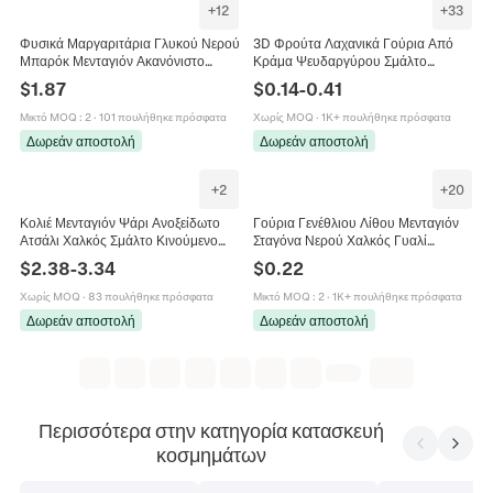
+
12
+
33
Φυσικά Μαργαριτάρια Γλυκού Νερού
3D Φρούτα Λαχανικά Γούρια Από
Μπαρόκ Μενταγιόν Ακανόνιστο
Κράμα Ψευδαργύρου Σμάλτο
Σχήμα Καρδιάς Αστέρι Λαμπερά
Μενταγιόν Για DIY Κοσμήματα Κολιέ
$
1.87
$
0.14
-
0.41
Γούρια Για Κατασκευή Κοσμημάτων
Βραχιόλι Σκουλαρίκια Αξεσουάρ
DIY Κολιέ
Μικτό MOQ
:
2
·
101 πουλήθηκε πρόσφατα
Χωρίς MOQ
·
1K+ πουλήθηκε πρόσφατα
Δωρεάν αποστολή
Δωρεάν αποστολή
+
2
+
20
Κολιέ Μενταγιόν Ψάρι Ανοξείδωτο
Γούρια Γενέθλιου Λίθου Μενταγιόν
Ατσάλι Χαλκός Σμάλτο Κινούμενο
Σταγόνα Νερού Χαλκός Γυαλί
Ζώο Γούρι Μοντέρνα Κοσμήματα Για
Εξαρτήματα Κατασκευής
$
2.38
-
3.34
$
0.22
Γυναίκες Δώρο
Κοσμημάτων Για Βραχιόλια Κολιέ
Χωρίς MOQ
·
83 πουλήθηκε πρόσφατα
Μικτό MOQ
:
2
·
1K+ πουλήθηκε πρόσφατα
Δωρεάν αποστολή
Δωρεάν αποστολή
Περισσότερα στην κατηγορία κατασκευή
κοσμημάτων