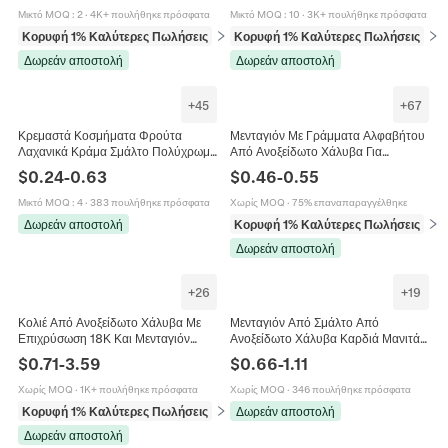
Μικτό MOQ
:
2
·
4K+ πουλήθηκε πρόσφατα
Μικτό MOQ
:
10
·
3K+ πουλήθηκε πρόσφατα
Κορυφή 1% Καλύτερες Πωλήσεις
σε Μπρελόκ (γούρια)
Κορυφή 1% Καλύτερες Πωλήσεις
σε 
Δωρεάν αποστολή
Δωρεάν αποστολή
+
45
+
67
Κρεμαστά Κοσμήματα Φρούτα
Μενταγιόν Με Γράμματα Αλφαβήτου
Λαχανικά Κράμα Σμάλτο Πολύχρωμα
Από Ανοξείδωτο Χάλυβα Για
Μίνι Μενταγιόν Αξεσουάρ DIY Για
Κατασκευή Κοσμημάτων DIY Κολιέ
$
0.24
-
0.63
$
0.46
-
0.55
Σκουλαρίκια Κολιέ
Βραχιόλι Γούρια Αρχικά Γράμματα
Μικτό MOQ
:
4
·
383 πουλήθηκε πρόσφατα
Χωρίς MOQ
·
75% επαναπαραγγέλθηκε
Δωρεάν αποστολή
Κορυφή 1% Καλύτερες Πωλήσεις
σε 
Δωρεάν αποστολή
+
26
+
19
Κολιέ Από Ανοξείδωτο Χάλυβα Με
Μενταγιόν Από Σμάλτο Από
Επιχρύσωση 18Κ Και Μενταγιόν
Ανοξείδωτο Χάλυβα Καρδιά Μανιτάρι
Ζιργκόν Μόδα Κοσμήματα Για
Φίδι Αστέρι Φεγγάρι DIY Κοσμήματα
$
0.71
-
3.59
$
0.66
-
1.11
Γυναίκες Κομψή Αισθητική
Charms Για Κολιέ Σκουλαρίκια
Χωρίς MOQ
·
1K+ πουλήθηκε πρόσφατα
Χωρίς MOQ
·
346 πουλήθηκε πρόσφατα
Κορυφή 1% Καλύτερες Πωλήσεις
σε Κολιέ
Δωρεάν αποστολή
Δωρεάν αποστολή