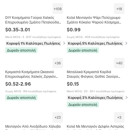
+
108
+
18
DIY Κοσμήματα Γούρια Χαλκός
Κολιέ Μενταγιόν Ψάρι Πολύχρωμο
Επιχρυσωμένο Σμάλτο Πεταλούδα
Σμάλτο Κόκαλο Ψαριού Κόσμημα
Καρδιά Μάτι Ήλιος Φεγγάρι Αστέρι
Από Ανοξείδωτο Ατσάλι Για Γυναίκες
$
0.35
-
3.01
$
0.99
Μανιτάρι Ντόνατ Για Κολιέ Βραχιόλι
Κορίτσια Χαριτωμένο Αξεσουάρ
Κατασκευή
Μικτό MOQ
:
3
·
837 πουλήθηκε πρόσφατα
Χωρίς MOQ
·
406 πουλήθηκε πρόσφατα
Κορυφή 1% Καλύτερες Πωλήσεις
σε Μπρελόκ (γούρια)
Κορυφή 5% Καλύτερες Πωλήσεις
σε 
Δωρεάν αποστολή
Δωρεάν αποστολή
+
36
+
40
Κρεμαστά Κοσμήματα Ωκεανού
Μεταλλικά Κρεμαστά Καρδιά
Επιχρυσωμένος Χαλκός Ζιργκόν
Σταυρός Φιόγκος Gothic Σκούρο
Τεχνητό Μαργαριτάρι Σμάλτο DIY
Στυλ DIY Αξεσουάρ Κοσμημάτων Για
$
0.52
-
2.96
$
0.15
Κατασκευή Κοσμημάτων Κολιέ
Κολιέ Σκουλαρίκια
Βραχιόλι Σκουλαρίκια
Χωρίς MOQ
·
86 πουλήθηκε πρόσφατα
Μικτό MOQ
:
20
·
2K+ πουλήθηκε πρόσφατα
Δωρεάν αποστολή
Κορυφή 3% Καλύτερες Πωλήσεις
σε 
Δωρεάν αποστολή
+
23
+
3
Μενταγιόν Από Ανοξείδωτο Χάλυβα
Κολιέ Με Μενταγιόν Δελφίνι Αστερίας