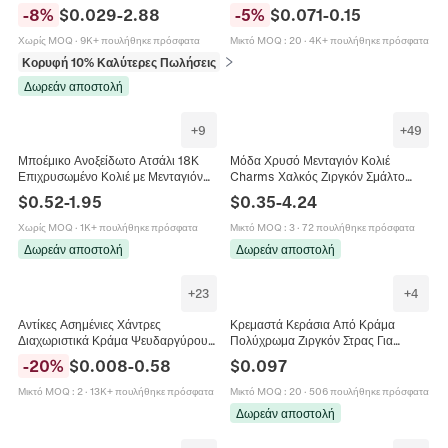
Φρούτα Καρδιές Αστέρια Για
Στρας Για Κατασκευή Κοσμημάτων
-
8
%
$
0.029
-
2.88
-
5
%
$
0.071
-
0.15
Κατασκευή Κοσμημάτων DIY
DIY Αξεσουάρ
Βραχιόλι
Χωρίς MOQ
·
9K+ πουλήθηκε πρόσφατα
Μικτό MOQ
:
20
·
4K+ πουλήθηκε πρόσφατα
Κορυφή 10% Καλύτερες Πωλήσεις
σε Μπρελόκ (γούρια)
Δωρεάν αποστολή
+
9
+
49
Μποέμικο Ανοξείδωτο Ατσάλι 18Κ
Μόδα Χρυσό Μενταγιόν Κολιέ
Επιχρυσωμένο Κολιέ με Μενταγιόν
Charms Χαλκός Ζιργκόν Σμάλτο
για Γυναίκες Με Κοχύλι Μαργαριτάρι
Φεγγάρι Αστέρι Evil Eye Καρδιά
$
0.52
-
1.95
$
0.35
-
4.24
Καρδιά Πέταλο Μπότα Κοσμήματα
Αξεσουάρ Για Κατασκευή
Διακοπών
Κοσμημάτων
Χωρίς MOQ
·
1K+ πουλήθηκε πρόσφατα
Μικτό MOQ
:
3
·
72 πουλήθηκε πρόσφατα
Δωρεάν αποστολή
Δωρεάν αποστολή
+
23
+
4
Αντίκες Ασημένιες Χάντρες
Κρεμαστά Κεράσια Από Κράμα
Διαχωριστικά Κράμα Ψευδαργύρου
Πολύχρωμα Ζιργκόν Στρας Για
DIY Κοσμήματα Κατασκευή Βραχιόλι
Χειροποίητα Κοσμήματα
-
20
%
$
0.008
-
0.58
$
0.097
Μενταγιόν Μοτίβα Λουλουδιών
Σκουλαρίκια Κολιέ Γλυκό Στυλ
Μικτό MOQ
:
2
·
13K+ πουλήθηκε πρόσφατα
Μικτό MOQ
:
20
·
506 πουλήθηκε πρόσφατα
Δωρεάν αποστολή