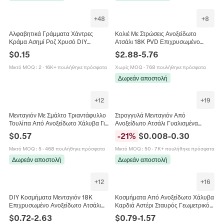
+
48
+
8
Αλφαβητικά Γράμματα Χάντρες
Κολιέ Με Στρώσεις Ανοξείδωτο
Κράμα Ασημί Ροζ Χρυσό DIY
Ατσάλι 18K PVD Επιχρυσωμένο
Κοσμήματα Αξεσουάρ Για Βραχιόλια
Αδιάβροχο Αγκράφα Πέταλο
$
0.15
$
2.88
-
5.76
Κολιέ
Κεραυνός Ζιργκόν Ρετρό Γυναικείο
Κομψό
Μικτό MOQ
:
2
·
16K+ πουλήθηκε πρόσφατα
Χωρίς MOQ
·
768 πουλήθηκε πρόσφατα
Δωρεάν αποστολή
+
12
+
19
Μενταγιόν Με Σμάλτο Τριαντάφυλλο
Στρογγυλά Μενταγιόν Από
Τουλίπα Από Ανοξείδωτο Χάλυβα Για
Ανοξείδωτο Ατσάλι Γυαλισμένα
Κατασκευή Κοσμημάτων DIY Κολιέ
Στοιχεία Κύκλου Για Κατασκευή
$
0.57
-
21
%
$
0.008
-
0.30
Σκουλαρίκια Vintage
Κοσμημάτων DIY Κολιέ Βραχιόλια
Αξεσουάρ
Μικτό MOQ
:
5
·
468 πουλήθηκε πρόσφατα
Μικτό MOQ
:
50
·
7K+ πουλήθηκε πρόσφατα
Δωρεάν αποστολή
Δωρεάν αποστολή
+
12
+
16
DIY Κοσμήματα Μενταγιόν 18K
Κοσμήματα Από Ανοξείδωτο Χάλυβα
Επιχρυσωμένο Ανοξείδωτο Ατσάλι
Καρδιά Αστέρι Σταυρός Γεωμετρικό
Για Κολιέ Διάφορα Σχήματα Τεχνητό
Γούρι Ρυθμιζόμενη Αλυσίδα Βραχιόλι
$
0.72
-
2.63
$
0.79
-
1.57
Μαργαριτάρι Ζιργκόν Vintage Μόδα
Κολιέ Αλυσίδα Ποδιού Γυναικεία