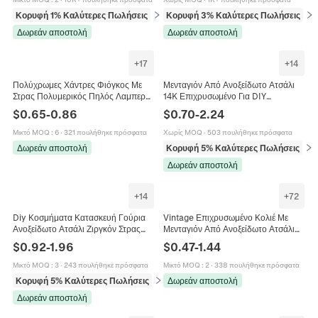
Κορυφή 1% Καλύτερες Πωλήσεις
σε Κρεμαστά (pendants)
Κορυφή 3% Καλύτερες Πωλήσεις
σε 
Δωρεάν αποστολή
Δωρεάν αποστολή
+
17
+
14
Πολύχρωμες Χάντρες Φιόγκος Με
Μενταγιόν Από Ανοξείδωτο Ατσάλι
Στρας Πολυμερικός Πηλός Λαμπερά
14K Επιχρυσωμένο Για DIY
Κρεμαστά Για Κατασκευή
Κατασκευή Κοσμημάτων Κοχύλι
$
0.65
-
0.86
$
0.70
-
2.24
Κοσμημάτων Κολιέ Μπρελόκ
Ιππόκαμπος Μέλισσα Καρδιά Αστέρι
Μικτό MOQ
:
6
·
321 πουλήθηκε πρόσφατα
Χωρίς MOQ
·
503 πουλήθηκε πρόσφατα
Δωρεάν αποστολή
Κορυφή 5% Καλύτερες Πωλήσεις
σε 
Δωρεάν αποστολή
+
14
+
72
Diy Κοσμήματα Κατασκευή Γούρια
Vintage Επιχρυσωμένο Κολιέ Με
Ανοξείδωτο Ατσάλι Ζιργκόν Στρας
Μενταγιόν Από Ανοξείδωτο Ατσάλι
Μενταγιόν Για Κολιέ Βραχιόλια
Για Γυναίκες Ήλιος Φεγγάρι Ζώο
$
0.92
-
1.96
$
0.47
-
1.44
Αξεσουάρ
Κοχύλι Τριαντάφυλλο Κόσμημα
Μικτό MOQ
:
3
·
243 πουλήθηκε πρόσφατα
Μικτό MOQ
:
2
·
338 πουλήθηκε πρόσφατα
Κορυφή 5% Καλύτερες Πωλήσεις
σε Μπρελόκ (γούρια)
Δωρεάν αποστολή
Δωρεάν αποστολή