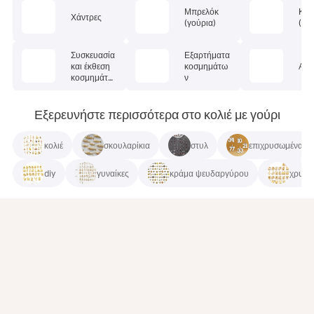
Μπρελόκ
Κρε
Χάντρες
(γούρια)
(pe
Συσκευασία
Εξαρτήματα
και έκθεση
κοσμημάτω
Αλυ
κοσμημάτω
ν
ν
Εξερευνήστε περισσότερα στο κολιέ με γούρι
κολιέ
σκουλαρίκια
στυλ
επιχρυσωμένα
diy
γυναίκες
κράμα ψευδαργύρου
χρυσό