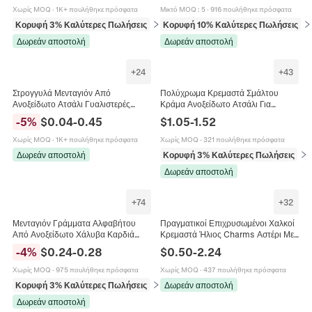
Ανδρική
Χωρίς MOQ
·
1K+ πουλήθηκε πρόσφατα
Μικτό MOQ
:
5
·
916 πουλήθηκε πρόσφατα
Κορυφή 3% Καλύτερες Πωλήσεις
σε Κρεμαστά (pendants)
Κορυφή 10% Καλύτερες Πωλήσεις
σε
Δωρεάν αποστολή
Δωρεάν αποστολή
+
24
+
43
Στρογγυλά Μενταγιόν Από
Πολύχρωμα Κρεμαστά Σμάλτου
Ανοξείδωτο Ατσάλι Γυαλιστερές
Κράμα Ανοξείδωτο Ατσάλι Για
Ετικέτες Επιφάνειας Καθρέφτη Για
Κατασκευή Κοσμημάτων DIY
-
5
%
$
0.04
-
0.45
$
1.05
-
1.52
Κατασκευή Κοσμημάτων DIY Κολιέ
Σχήματα Φρούτα Φαγητό Μόδα Για
Βραχιόλια
Κολιέ Βραχιόλι
Χωρίς MOQ
·
1K+ πουλήθηκε πρόσφατα
Χωρίς MOQ
·
321 πουλήθηκε πρόσφατα
Δωρεάν αποστολή
Κορυφή 3% Καλύτερες Πωλήσεις
σε 
Δωρεάν αποστολή
+
74
+
32
Μενταγιόν Γράμματα Αλφαβήτου
Πραγματικοί Επιχρυσωμένοι Χαλκοί
Από Ανοξείδωτο Χάλυβα Καρδιά
Κρεμαστά Ήλιος Charms Αστέρι Με
Καλλιγραφικά Αρχικά Charms Για
Ζιργκόν Σμάλτο Για Κατασκευή
-
4
%
$
0.24
-
0.28
$
0.50
-
2.24
Κατασκευή Κοσμημάτων DIY Κολιέ
Κοσμημάτων DIY Κολιέ Βραχιόλι
Γυαλισμένο
Σκουλαρίκια
Χωρίς MOQ
·
975 πουλήθηκε πρόσφατα
Χωρίς MOQ
·
437 πουλήθηκε πρόσφατα
Κορυφή 3% Καλύτερες Πωλήσεις
σε Μπρελόκ (γούρια)
Δωρεάν αποστολή
Δωρεάν αποστολή