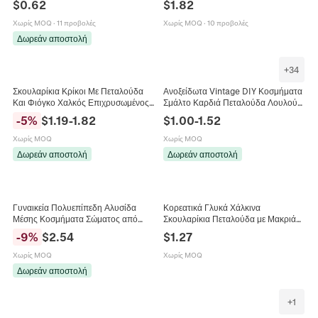
$
0.62
$
1.82
Κομψά Γυναικεία Αξεσουάρ
Μαργαριτάρι Κόσμημα Χρυσό
Χωρίς MOQ
·
11 προβολές
Χωρίς MOQ
·
10 προβολές
Δωρεάν αποστολή
+
34
Σκουλαρίκια Κρίκοι Με Πεταλούδα
Ανοξείδωτα Vintage DIY Κοσμήματα
Και Φιόγκο Χαλκός Επιχρυσωμένος
Σμάλτο Καρδιά Πεταλούδα Λουλούδι
18K Με Ζιργκόν Κομψά
Ζώο Σχήματα Μενταγιόν για Κολιέ
-
5
%
$
1.19
-
1.82
$
1.00
-
1.52
Μινιμαλιστικά Για Γυναίκες
Βραχιόλι Αξεσουάρ Κατασκευής
Κοσμημάτων
Χωρίς MOQ
Χωρίς MOQ
Δωρεάν αποστολή
Δωρεάν αποστολή
Γυναικεία Πολυεπίπεδη Αλυσίδα
Κορεατικά Γλυκά Χάλκινα
Μέσης Κοσμήματα Σώματος από
Σκουλαρίκια Πεταλούδα με Μακριά
Κράμα Αλουμινίου Μέταλλο Καρδιά
Φούντα Με Ασημένια Καρφίτσα
-
9
%
$
2.54
$
1.27
Πεταλούδα Αστέρι Νόμισμα Φούντα
Κομψά Κρεμαστά Σκουλαρίκια με
Σέξι Αλυσίδα Κοιλιάς για Παραλία
Στρας για Γυναίκες
Χωρίς MOQ
Χωρίς MOQ
Πάρτι Κοσμήματα
Δωρεάν αποστολή
+
1