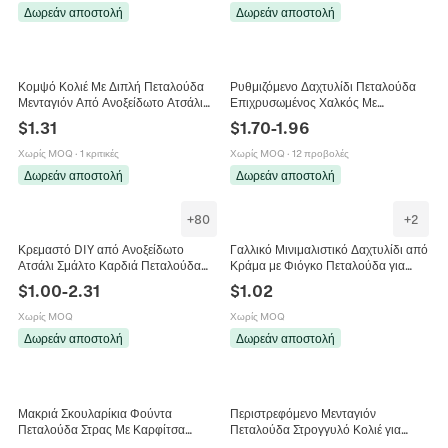
Δωρεάν αποστολή
Δωρεάν αποστολή
Κομψό Κολιέ Με Διπλή Πεταλούδα
Ρυθμιζόμενο Δαχτυλίδι Πεταλούδα
Μενταγιόν Από Ανοξείδωτο Ατσάλι
Επιχρυσωμένος Χαλκός Με
Με Φίλντισι Κοσμήματα
Πολύχρωμα Ζιργκόν Κομψά
$
1.31
$
1.70
-
1.96
Επιχρυσωμένα 18K Για Γυναίκες
Κοσμήματα Για Γυναίκες
Χωρίς MOQ
·
1 κριτικές
Χωρίς MOQ
·
12 προβολές
Δωρεάν αποστολή
Δωρεάν αποστολή
+
80
+
2
Κρεμαστό DIY από Ανοξείδωτο
Γαλλικό Μινιμαλιστικό Δαχτυλίδι από
Ατσάλι Σμάλτο Καρδιά Πεταλούδα
Κράμα με Φιόγκο Πεταλούδα για
Λουλούδι Γούρι Για Αξεσουάρ
Γυναίκες Βίντατζ Γεωμετρικό
$
1.00
-
2.31
$
1.02
Κατασκευής Κοσμημάτων Μόδα
Κόσμημα Δακτύλου Δώρο
Χωρίς MOQ
Χωρίς MOQ
Δωρεάν αποστολή
Δωρεάν αποστολή
Μακριά Σκουλαρίκια Φούντα
Περιστρεφόμενο Μενταγιόν
Πεταλούδα Στρας Με Καρφίτσα
Πεταλούδα Στρογγυλό Κολιέ για
Ασήμι 925 Αλυσίδα Σχήματος S
Γυναίκες Ένθετο Στρας Τεχνητό