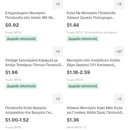
+
5
+
3
Επιχρυσωμένο Μενταγιόν
Κολιέ Με Μενταγιόν Πεταλούδα
Πεταλούδα από Χαλκό 18K Με
Χάλκινο Ζιργκόν Πολύχρωμο
Ένθετα Στρας Εξατομικευμένο
Κρύσταλλο Κομψά Κοσμήματα Για
$
0.92
$
1.44
Κομψό Κόσμημα Αξεσουάρ για DIY
Γυναίκες Μόδα
Κολιέ
Χωρίς MOQ
Χωρίς MOQ
·
14 πουλήθηκε πρόσφατα
Δωρεάν αποστολή
Δωρεάν αποστολή
+
9
+
37
Vintage Σκουλαρίκια Καρφωτά με
Μενταγιόν από Ανοξείδωτο Ατσάλι
Αστέρι Τεσσάρων Πόντων Πεταλούδα
Θέμα Ωκεανού DIY Κατασκευή
Με Καρφίτσα από Ασήμι 925 Χαλκός
Κοσμημάτων Σμάλτο Ψάρι Κοχύλι
$
1.96
$
1.18
-
2.59
Ζιργκόν Κοσμήματα για Γυναίκες
Πεταλούδα Λουλούδι Κοκοφοίνικας
Άνδρες
Στρας Τεχνητό Μαργαριτάρι Κολιέ
Χωρίς MOQ
Χωρίς MOQ
Δωρεάν αποστολή
Δωρεάν αποστολή
+
2
+
3
Πεταλούδα Κολιέ Βραχιόλι
Χάλκινο Μενταγιόν Κακό Μάτι Κολιέ
Αστραγάλου Και Βραχιόλι Για
για Γυναίκες Μόδα Στρας Πεταλούδα
Γυναίκες Ζιργκόν Ένθετο Κράμα
Αστέρι Στρογγυλό Σχήμα Μενταγιόν
$
1.00
-
1.52
$
1.36
Κοσμήματα Για Πάρτι Καθημερινή
Μποέμ Κοσμήματα Δώρο
Φορέστε Δώρο Μόδας
Χωρίς MOQ
Μικτό MOQ
:
2