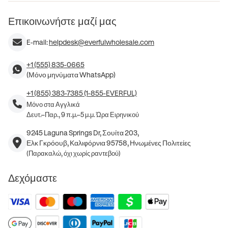
Επικοινωνήστε μαζί μας
E-mail:
helpdesk@everfulwholesale.com
+1 (555) 835-0665
(Μόνο μηνύματα WhatsApp)
+1 (855) 383-7385 (1-855-EVERFUL)
Μόνο στα Αγγλικά
Δευτ.–Παρ., 9 π.μ.–5 μ.μ. Ώρα Ειρηνικού
9245 Laguna Springs Dr, Σουίτα 203,
Ελκ Γκρόουβ, Καλιφόρνια 95758, Ηνωμένες Πολιτείες
(Παρακαλώ, όχι χωρίς ραντεβού)
Δεχόμαστε