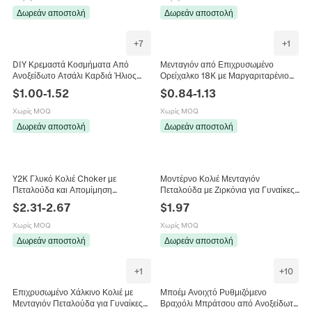
Δωρεάν αποστολή
Δωρεάν αποστολή
+
7
+
1
DIY Κρεμαστά Κοσμήματα Από
Μενταγιόν από Επιχρυσωμένο
Ανοξείδωτο Ατσάλι Καρδιά Ήλιος
Ορείχαλκο 18K με Μαργαριταρένιο
Πεταλούδα Φτερό Μπλε Και Λευκή
Κοχύλι Πεταλούδα Βιολί Τριφύλλι
$
1.00
-
1.52
$
0.84
-
1.13
Πορσελάνη Σμάλτο Επιχρυσωμένο
Ένθετα Στρας DIY Αξεσουάρ
Χωρίς MOQ
Χωρίς MOQ
Δωρεάν αποστολή
Δωρεάν αποστολή
Y2K Γλυκό Κολιέ Choker με
Μοντέρνο Κολιέ Μενταγιόν
Πεταλούδα και Απομίμηση
Πεταλούδα με Ζιρκόνια για Γυναίκες
Μαργαριταριού για Γυναίκες Κράμα
Αλυσίδα από Χαλκό και Ατσάλι
$
2.31
-
2.67
$
1.97
Σμάλτο Καρδιά Αστέρι Φίδι Νεράιδα
Τιτανίου Κοσμήματα Μόδας
Κόσμημα
Χωρίς MOQ
Χωρίς MOQ
Δωρεάν αποστολή
Δωρεάν αποστολή
+
1
+
10
Επιχρυσωμένο Χάλκινο Κολιέ με
Μποέμ Ανοιχτό Ρυθμιζόμενο
Μενταγιόν Πεταλούδα για Γυναίκες
Βραχιόλι Μπράτσου από Ανοξείδωτο