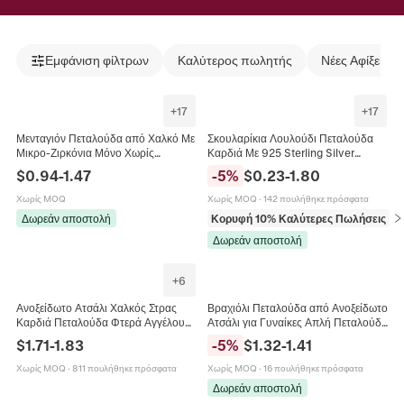
Εμφάνιση φίλτρων
Καλύτερος πωλητής
Νέες Αφίξεις
+
17
+
17
Μενταγιόν Πεταλούδα από Χαλκό Με
Σκουλαρίκια Λουλούδι Πεταλούδα
Μικρο-Ζιρκόνια Μόνο Χωρίς
Καρδιά Με 925 Sterling Silver
Αλυσίδα Επίχρυσο Μέλισσα Αστέρι
Earring Post Κράμα Τεχνητό
$
0.94
-
1.47
-
5
%
$
0.23
-
1.80
DIY Κοσμήματα Κολιέ
Μαργαριτάρι Στρας Κοσμήματα Για
Γυναίκες
Χωρίς MOQ
Χωρίς MOQ
·
142 πουλήθηκε πρόσφατα
Δωρεάν αποστολή
Κορυφή 10% Καλύτερες Πωλήσεις
σε
Δωρεάν αποστολή
+
6
Ανοξείδωτο Ατσάλι Χαλκός Στρας
Βραχιόλι Πεταλούδα από Ανοξείδωτο
Καρδιά Πεταλούδα Φτερά Αγγέλου
Ατσάλι για Γυναίκες Απλή Πεταλούδα
Μενταγιόν Κολιέ για Γυναίκες
με Ένθετο Ζιρκόνια Κόσμημα
$
1.71
-
1.83
-
5
%
$
1.32
-
1.41
Ρυθμιζόμενη Αλυσίδα Κοσμήματα
Αλυσίδας Χεριού Ρυθμιζόμενο
Χρυσό Ροζ Χρυσό Ασημί
Χωρίς MOQ
·
811 πουλήθηκε πρόσφατα
Χωρίς MOQ
·
16 πουλήθηκε πρόσφατα
Δωρεάν αποστολή