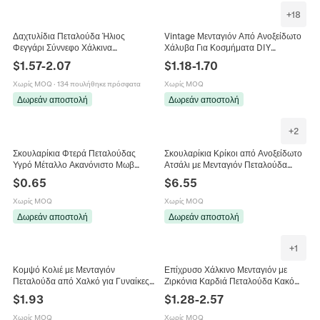
+
18
Δαχτυλίδια Πεταλούδα Ήλιος
Vintage Μενταγιόν Από Ανοξείδωτο
Φεγγάρι Σύννεφο Χάλκινα
Χάλυβα Για Κοσμήματα DIY
Επιχρυσωμένα Ζιργκόν Ρυθμιζόμενα
Πεταλούδα Μέλισσα Σταυρό Μόνο
$
1.57
-
2.07
$
1.18
-
1.70
Μόδα Κοσμήματα Για Γυναίκες
Μενταγιόν (Χωρίς Αλυσίδα)
Χωρίς MOQ
·
134 πουλήθηκε πρόσφατα
Χωρίς MOQ
Δωρεάν αποστολή
Δωρεάν αποστολή
+
2
Σκουλαρίκια Φτερά Πεταλούδας
Σκουλαρίκια Κρίκοι από Ανοξείδωτο
Υγρό Μέταλλο Ακανόνιστο Μωβ
Ατσάλι με Μενταγιόν Πεταλούδα
Ζιργκόν Κράμα Γυναίκες Κοσμήματα
Πολύχρωμο Σμάλτο Ζωικό Γούρι για
$
0.65
$
6.55
Καρφί Από Ανοξείδωτο Χάλυβα
Γυναικεία Κοσμήματα Δώρο
Χωρίς MOQ
Χωρίς MOQ
Δωρεάν αποστολή
Δωρεάν αποστολή
+
1
Κομψό Κολιέ με Μενταγιόν
Επίχρυσο Χάλκινο Μενταγιόν με
Πεταλούδα από Χαλκό για Γυναίκες
Ζιρκόνια Καρδιά Πεταλούδα Κακό
Μικρο-ένθετη Ζιρκόνια Πολυτελείας
Μάτι Κρόνος για DIY Κατασκευή
$
1.93
$
1.28
-
2.57
Γαλβανισμένη Αλυσίδα Ο Κόσμημα
Κοσμημάτων Κολιέ Σκουλαρίκια
Χωρίς MOQ
Χωρίς MOQ