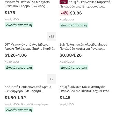
Μενταγιόν Πεταλούδα Με Σχέδιο
Κομψά Σκουλαρίκια Καρφωτά
New
Γυναικείου Κορμού Σώματος
Πεταλούδα από Επιχρυσωμένο
Κοσμήματα Από Τιτάνιο Για Γυναίκες
Χαλκό Με Ζιργκόν Και Σμάλτο
$
1.76
-
4
%
$
3.86
Αλυσίδα Κλείδας
Γυναικεία Κοσμήματα Μόδας
Χωρίς MOQ
Χωρίς MOQ
Δωρεάν αποστολή
Δωρεάν αποστολή
+
38
DIY Μενταγιόν από Ανοξείδωτο
Σέξι Πολυεπίπεδη Αλυσίδα Μηρού
Ατσάλι Πολύχρωμο Σμάλτο Καρδιά
Πεταλούδα Αστέρι για Γυναίκες
Λουλούδι Πεταλούδα Ψάρι Κοχύλι
Χρυσό Ασημί Ελαστικό Δαχτυλίδι
$
1.26
-
4.06
$
0.88
-
1.26
Σχήματα Χρυσά Αξεσουάρ
Ποδιού Κοσμήματα Σώματος Πάρτι
Κοσμημάτων
Χωρίς MOQ
Χωρίς MOQ
Δωρεάν αποστολή
Δωρεάν αποστολή
+
2
Κρεμαστό Πεταλούδα από Κράμα
Κομψό Χάλκινο Κολιέ Μενταγιόν
Ψευδαργύρου Με Τεχνητά
Πεταλούδα Με Φίλντισι Κοχύλι Στρας
Μαργαριτάρια και Στρας για DIY
Ένθετο Αλυσίδα Κλείδας Για
$
1.60
-
1.92
$
1.45
Κοσμήματα Κολιέ Βραχιόλι Αξεσουάρ
Γυναίκες Κοσμήματα Μόδας
Χωρίς MOQ
·
14 πουλήθηκε πρόσφατα
Χωρίς MOQ
Δωρεάν αποστολή