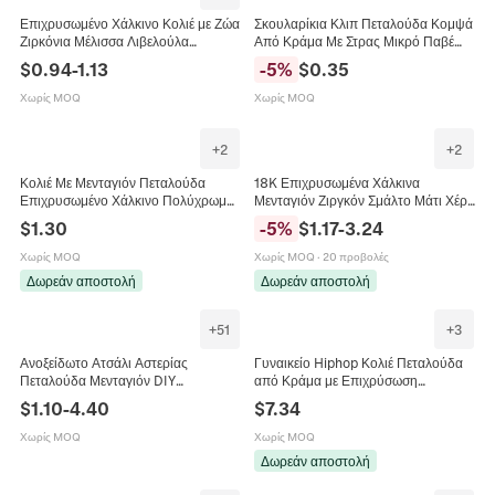
Επιχρυσωμένο Χάλκινο Κολιέ με Ζώα
Σκουλαρίκια Κλιπ Πεταλούδα Κομψά
Ζιρκόνια Μέλισσα Λιβελούλα
Από Κράμα Με Στρας Μικρό Παβέ
Κολιμπρί Πεταλούδα Charm Κολιέ
Κορεάτικο Στυλ Για Γυναίκες
$
0.94
-
1.13
-
5
%
$
0.35
Για Γυναίκες
Χωρίς MOQ
Χωρίς MOQ
+
2
+
2
Κολιέ Με Μενταγιόν Πεταλούδα
18K Επιχρυσωμένα Χάλκινα
Επιχρυσωμένο Χάλκινο Πολύχρωμο
Μενταγιόν Ζιργκόν Σμάλτο Μάτι Χέρι
Ζιργκόν Κομψό Μόδα Κοσμήματα
Χάμσα Σταυρός Πεταλούδα Για
$
1.30
-
5
%
$
1.17
-
3.24
Για Γυναίκες
Κατασκευή Κοσμημάτων DIY
Χωρίς MOQ
Χωρίς MOQ
·
20 προβολές
Δωρεάν αποστολή
Δωρεάν αποστολή
+
51
+
3
Ανοξείδωτο Ατσάλι Αστερίας
Γυναικείο Hiphop Κολιέ Πεταλούδα
Πεταλούδα Μενταγιόν DIY
από Κράμα με Επιχρύσωση
Κατασκευή Κοσμημάτων Ωκεάνιο
Επιργύρωση Κουβανέζικη Αλυσίδα
$
1.10
-
4.40
$
7.34
Στυλ Σμάλτο Charms για Κολιέ
Με Στρας Πολύχρωμο Κρύσταλλο
Βραχιόλι Γυναικεία Αξεσουάρ
Χωρίς MOQ
Χωρίς MOQ
Δωρεάν αποστολή