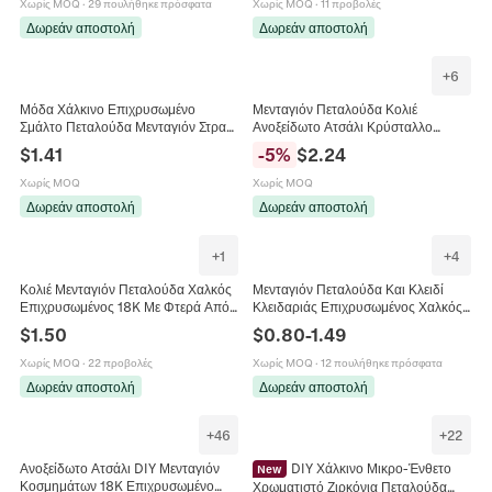
Χωρίς MOQ
·
29 πουλήθηκε πρόσφατα
Χωρίς MOQ
·
11 προβολές
Δωρεάν αποστολή
Δωρεάν αποστολή
+
6
Μόδα Χάλκινο Επιχρυσωμένο
Μενταγιόν Πεταλούδα Κολιέ
Σμάλτο Πεταλούδα Μενταγιόν Στρας
Ανοξείδωτο Ατσάλι Κρύσταλλο
Μικροένθετο DIY Αξεσουάρ
Ζιργκόν Κομψό Κόσμημα Δώρο Για
$
1.41
-
5
%
$
2.24
Κοσμημάτων Για Γυναίκες
Γυναίκες Κορίτσια
Χωρίς MOQ
Χωρίς MOQ
Δωρεάν αποστολή
Δωρεάν αποστολή
+
1
+
4
Κολιέ Μενταγιόν Πεταλούδα Χαλκός
Μενταγιόν Πεταλούδα Και Κλειδί
Επιχρυσωμένος 18K Με Φτερά Από
Κλειδαριάς Επιχρυσωμένος Χαλκός
Ιριδίζουσα Ρητίνη Και Ζιργκόν
18K Πολύχρωμο Ζιργκόν Σμάλτο DIY
$
1.50
$
0.80
-
1.49
Κομψά Κοσμήματα Γυναίκες
Κοσμήματα
Χωρίς MOQ
·
22 προβολές
Χωρίς MOQ
·
12 πουλήθηκε πρόσφατα
Δωρεάν αποστολή
Δωρεάν αποστολή
+
46
+
22
Ανοξείδωτο Ατσάλι DIY Μενταγιόν
DIY Χάλκινο Μικρο-Ένθετο
New
Κοσμημάτων 18K Επιχρυσωμένο
Χρωματιστό Ζιρκόνια Πεταλούδα