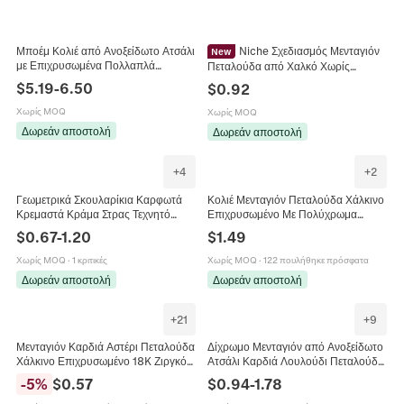
Μποέμ Κολιέ από Ανοξείδωτο Ατσάλι
Niche Σχεδιασμός Μενταγιόν
New
με Επιχρυσωμένα Πολλαπλά
Πεταλούδα από Χαλκό Χωρίς
Μενταγιόν για Γυναίκες Ήλιος
Αλυσίδα Με Μάτι Μπλε Κέντρο
$
5.19
-
6.50
$
0.92
Φεγγάρι Πεταλούδα Καρδιά με Στρας
Πολύχρωμα Στρας Κόσμημα
και Τεχνητό Μαργαριτάρι
Αξεσουάρ
Χωρίς MOQ
Χωρίς MOQ
Δωρεάν αποστολή
Δωρεάν αποστολή
+
4
+
2
Γεωμετρικά Σκουλαρίκια Καρφωτά
Κολιέ Μενταγιόν Πεταλούδα Χάλκινο
Κρεμαστά Κράμα Στρας Τεχνητό
Επιχρυσωμένο Με Πολύχρωμα
Τεχνητό Μαργαριτάρι Καρδιά
Κρύσταλλα Ζιργκόν Αλυσίδα Κλείδας
$
0.67
-
1.20
$
1.49
Πεταλούδα Αστέρι Κουνέλι Με
Πολυτελή Κοσμήματα Μόδας Για
Ασημένια Βελόνα
Γυναίκες
Χωρίς MOQ
·
1 κριτικές
Χωρίς MOQ
·
122 πουλήθηκε πρόσφατα
Δωρεάν αποστολή
Δωρεάν αποστολή
+
21
+
9
Μενταγιόν Καρδιά Αστέρι Πεταλούδα
Δίχρωμο Μενταγιόν από Ανοξείδωτο
Χάλκινο Επιχρυσωμένο 18K Ζιργκόν
Ατσάλι Καρδιά Λουλούδι Πεταλούδα
Για DIY Κατασκευή Κοσμημάτων
Φίδι για Γυναίκες DIY Αξεσουάρ
-
5
%
$
0.57
$
0.94
-
1.78
Μόδα Mom Mama
Κατασκευής Κοσμημάτων