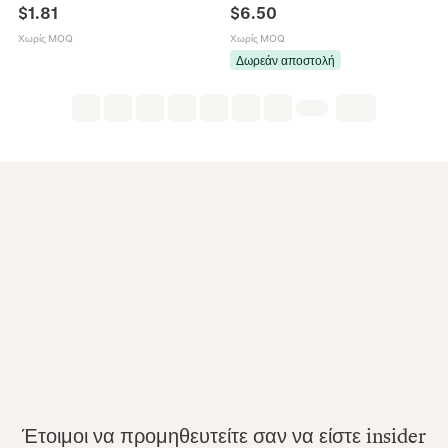
Πολύχρωμο Ζιρκόνια Ζώο Γούρι
Ατσάλι για Γυναίκες Κοσμήματα με
$
1.81
$
6.50
Αλυσίδα Κλείδας Δώρο
Λουλούδια Πεταλούδες και Αστερίες
Χωρίς MOQ
Χωρίς MOQ
Δωρεάν αποστολή
Έτοιμοι να προμηθευτείτε σαν να είστε insider