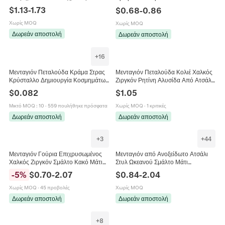
Καρδιά Σταυρός Λουλούδι
Αστέρι Καρδιά Μενταγιόν Κοσμήματα
$
1.13
-
1.73
$
0.68
-
0.86
Πεταλούδα Κοχύλι Charms Γυναίκες
Αξεσουάρ για Γυναίκες
Χωρίς MOQ
Χωρίς MOQ
Δωρεάν αποστολή
Δωρεάν αποστολή
+
16
Μενταγιόν Πεταλούδα Κράμα Στρας
Μενταγιόν Πεταλούδα Κολιέ Χαλκός
Κρύσταλλο Δημιουργία Κοσμημάτων
Ζιργκόν Ρητίνη Αλυσίδα Από Ατσάλι
DIY Κολιέ Βραχιόλι Αξεσουάρ
Τιτανίου Μόδα Κομψά Κοσμήματα
$
0.082
$
1.05
Πολύχρωμα Λαμπερά
Για Γυναίκες
Μικτό MOQ
:
10
·
559 πουλήθηκε πρόσφατα
Χωρίς MOQ
·
1 κριτικές
Δωρεάν αποστολή
Δωρεάν αποστολή
+
3
+
44
Μενταγιόν Γούρια Επιχρυσωμένος
Μενταγιόν από Ανοξείδωτο Ατσάλι
Χαλκός Ζιργκόν Σμάλτο Κακό Μάτι
Στυλ Ωκεανού Σμάλτο Μάτι
Χέρι Φάτιμα Καρδιά Πεταλούδα Για
Πεταλούδα Καρδιά Charm για
-
5
%
$
0.70
-
2.07
$
0.84
-
2.04
Κατασκευή Κοσμημάτων DIY
Αξεσουάρ Κατασκευής Κοσμημάτων
DIY Δώρο
Χωρίς MOQ
·
45 προβολές
Χωρίς MOQ
Δωρεάν αποστολή
Δωρεάν αποστολή
+
8