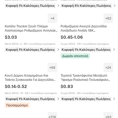
Κορυφή 1% Καλύτερες Πωλήσεις
σε Προμήθειες γραφής και διόρθωσης
Κορυφή 5% Καλύτερες Πωλήσεις
σε 
+
4
+
62
Καπέλο Trucker Σουέτ Πλέγμα
Ρυθμιζόμενα Ανοιχτά Δαχτυλίδια
Αναπνεύσιμο Ρυθμιζόμενο Αντηλιακό
Ανοξείδωτο Ατσάλι 18K
Υπαίθριο Hip Hop Καπέλο Του
Επιχρυσωμένο Μινιμαλιστικό
$
3.03
$
0.45
-
1.06
Μπέιζμπολ Για Άνδρες Γυναίκες
Γεωμετρικό Καρδιά Κοσμήματα Για
Γυναίκες
Μικτό MOQ
:
2
·
6K+ πουλήθηκε πρόσφατα
Χωρίς MOQ
·
11K+ πουλήθηκε πρόσφατα
Κορυφή 1% Καλύτερες Πωλήσεις
σε Καπέλα
Κορυφή 1% Καλύτερες Πωλήσεις
σε 
Δωρεάν αποστολή
+
68
+
24
Κουτί Δώρου Κοσμημάτων Και
Τεχνητά Τριαντάφυλλα Μεταξωτό
Τσάντα Συσκευασία Για Δαχτυλίδια
Ύφασμα Ρεαλιστικό Πολυκαίφαλο
Σκουλαρίκια Κολιέ Αγίου Βαλεντίνου
Διακόσμηση Αίθουσας Γάμου
$
0.14
-
0.52
$
0.83
Κουτί Έκθεσης Με Σφουγγάρι
Σύνθεση Τραπεζιού Σπίτι Ανθοδέσμη
Μικτό MOQ
:
10
·
8K+ πουλήθηκε πρόσφατα
Χωρίς MOQ
·
4K+ πουλήθηκε πρόσφατα
Κορυφή 1% Καλύτερες Πωλήσεις
σε Συσκευασία και έκθεση κοσμημάτων
Κορυφή 1% Καλύτερες Πωλήσεις
σε 
Προσαρμόσιμο
+
276
+
93