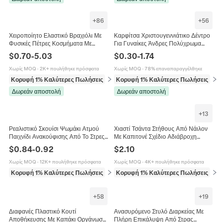
+
86
+
56
Χειροποίητο Ελαστικό Βραχιόλι Με
Καρφίτσα Χριστουγεννιάτικο Δέντρο
Φυσικές Πέτρες Κοσμήματα Με
Για Γυναίκες Άνδρες Πολύχρωμα
Κρυστάλλους Για Γυναίκες Άνδρες
Στρας Σμάλτο Κράμα Ψευδαργύρου
$
0.70
-
5.03
$
0.30
-
1.74
Ποικιλία Χρωμάτων
Αξεσουάρ Δώρου Γιορτής
Χωρίς MOQ
·
2K+ πουλήθηκε πρόσφατα
Χωρίς MOQ
·
78% επαναπαραγγέλθηκε
Κορυφή 1% Καλύτερες Πωλήσεις
σε Βραχιόλια
Κορυφή 1% Καλύτερες Πωλήσεις
σε 
Δωρεάν αποστολή
Δωρεάν αποστολή
+
13
Ρεαλιστικό Σκουίσι Ψωμάκι Ατμού
Χιαστί Τσάντα Στήθους Από Νάιλον
Παιχνίδι Ανακούφισης Από Το Στρες
Με Καπιτονέ Σχέδιο Αδιάβροχη
TPR Έκφραση Ψωμάκι Φάρσα
Μόδα Τσάντα Ώμου Με Τρύπα Για
$
0.84
-
0.92
$
2.10
Παιχνίδι Πίεσης Για Ενήλικες Παιδιά
Ακουστικά Για Γυναίκες
Ανακούφιση Από Το Στρες
Χωρίς MOQ
·
12K+ πουλήθηκε πρόσφατα
Χωρίς MOQ
·
4K+ πουλήθηκε πρόσφατα
Κορυφή 1% Καλύτερες Πωλήσεις
σε Παιχνίδια
Κορυφή 1% Καλύτερες Πωλήσεις
σε 
+
19
+
58
Ανασυρόμενο Στυλό Διαρκείας Με
Διαφανές Πλαστικό Κουτί
Πλήρη Επικάλυψη Από Στρας
Αποθήκευσης Με Καπάκι Οργάνωση