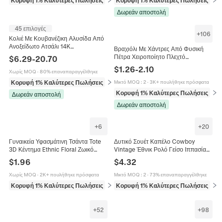
Δωρεάν αποστολή
45 επιλογές
+
106
Κολιέ Με Κουβανέζικη Αλυσίδα Από
Ανοξείδωτο Ατσάλι 14K
Βραχιόλι Με Χάντρες Από Φυσική
Επιχρυσωμένο Hip Hop Κοσμήματα
Πέτρα Χειροποίητο Πλεχτό
$
6.29
-
20.70
Ανδρικά Με Κούμπωμα Ζιργκόν
Ρυθμιζόμενο Σχοινί Κόσμημα Boho
$
1.26
-
2.10
Χωρίς MOQ
·
80% επαναπαραγγέλθηκε
Ethnic Vintage Unisex
Κορυφή 1% Καλύτερες Πωλήσεις
σε Κολιέ
Μικτό MOQ
:
2
·
3K+ πουλήθηκε πρόσφατα
Κορυφή 1% Καλύτερες Πωλήσεις
σε 
Δωρεάν αποστολή
Δωρεάν αποστολή
+
6
+
20
Γυναικεία Υφασμάτινη Τσάντα Tote
Δυτικό Σουέτ Καπέλο Cowboy
3D Κέντημα Ethnic Floral Ζωικό
Vintage Έθνικ Ρολό Γείσο Ιππασία
Σχέδιο Τσάντα Χειρός Μεγάλη
Φεντόρα Για Άνδρες Γυναίκες
$
1.96
$
4.32
Χωρητικότητα Ριγέ Λουρί
Εξωτερικό Σκίαστρο Καπέλο
Χωρίς MOQ
·
2K+ πουλήθηκε πρόσφατα
Μικτό MOQ
:
2
·
73% επαναπαραγγέλθηκε
Κορυφή 1% Καλύτερες Πωλήσεις
σε Γυναικείες τσάντες
Κορυφή 1% Καλύτερες Πωλήσεις
σε 
+
52
+
98