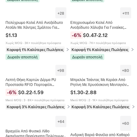
+
28
+
111
Πολύχρωμο Κολιέ Από Ανοξείδωτο
Επιχρυσωμένο Κολιέ Από
Ατσάλι Με Χάντρες Σμάλτου Για
Ανοξείδωτο Χάλυβα Για Γυναίκες
Γυναίκες Γαλλικό Ρετρό
Μόδα Καρδιά Πεταλούδα Αστερίας
$
1.13
-
6
%
$
0.47
-
2.12
Μινιμαλιστικό Κόσμημα Με
Μενταγιόν Κοσμήματα
Κούμπωμα
Χωρίς MOQ
·
3K+ πουλήθηκε πρόσφατα
Χωρίς MOQ
·
7K+ πουλήθηκε πρόσφατα
Κορυφή 1% Καλύτερες Πωλήσεις
σε Κολιέ
Κορυφή 1% Καλύτερες Πωλήσεις
σε 
Δωρεάν αποστολή
Δωρεάν αποστολή
+
98
+
80
Λεπτή Θήκη Καρτών Δέρμα PU
Μπρελόκ Τσάντας Με Κεράσι Από
Προστασία RFID Πορτοφόλι
Ρητίνη Με Χρυσόσκονη Μενταγιόν
Πιστωτικών Καρτών Εξαιρετικά
Φρούτο Μεταλλικό Φύλλο
-
6
%
$
0.22
-
1.59
$
1.30
-
2.88
Λεπτό Πολλαπλές Θέσεις Ταξίδι
Διακοσμητικό Αξεσουάρ
Μινιμαλιστική Θήκη
Μικτό MOQ
:
3
·
8K+ πουλήθηκε πρόσφατα
Μικτό MOQ
:
2
·
1K+ πουλήθηκε πρόσφατα
Κορυφή 3% Καλύτερες Πωλήσεις
σε Πορτοφόλια και θήκες καρτών
Κορυφή 3% Καλύτερες Πωλήσεις
σε 
+
64
+
60
Βραχιόλι Από Φυσικό Λίθο
Ανδρική Βαριά Φανέλα από Καθαρό
Ακανόνιστα Θραύσματα Πολύτιμων