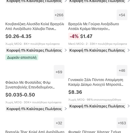
Κορυφή 1% Καλύτερες Πωλήσεις
σε Παιχνίδια
Κορυφή 1% Καλύτερες Πωλήσεις
σε 
+
266
+
54
Κουβανέζικη Αλυσίδα Κολιέ Βραχιόλι
Βραχιόλι Με Γούρια Ανοξείδωτο
Από Ανοξείδωτο Χάλυβα Πανκ
Ατσάλι Κράμα Μενταγιόν
Ανθεκτικά Επίπεδα Κοσμήματα Για
Κρυστάλλινες Χάντρες Πεταλούδα
$
0.26
-
4.35
-
4
%
$
1.47
Άνδρες Γυναίκες
Καρδιά Λουλούδι Ρυθμιζόμενο
Γυναικείο
Χωρίς MOQ
·
8K+ πουλήθηκε πρόσφατα
Μικτό MOQ
:
2
·
33K+ πουλήθηκε πρόσφατα
Κορυφή 1% Καλύτερες Πωλήσεις
σε Κολιέ
Κορυφή 1% Καλύτερες Πωλήσεις
σε 
Δωρεάν αποστολή
+
46
+
69
Γυναικείο Σάλι Πόντσο Απομίμηση
Φάκελοι Με Φυσαλίδες Φιλμ
Κασμίρ Δέσιμο Ανοιχτό Μπροστά
Συναποβολής Επενδεδυμένοι
Περιτύλιγμα Με Κρόσσια
$
8.36
Αδιάβροχοι Αυτοκόλλητοι Τσάντες
Μονόχρωμο Ριγέ Καρό Κάπα Μόδας
$
0.035
-
0.50
Αποστολής Προστασία Συσκευασία
Χωρίς MOQ
·
98% επαναπαραγγέλθηκε
Χωρίς MOQ
·
30K+ πουλήθηκε πρόσφατα
Κορυφή 1% Καλύτερες Πωλήσεις
σε 
Κορυφή 1% Καλύτερες Πωλήσεις
σε Προμήθειες αλληλογραφίας και αποστο
+
32
+
163
Βραχιόλι Τένις Κολιέ Από Ανοξείδωτο
Φυσικές Πέτρινες Χάντρες Σχήμα