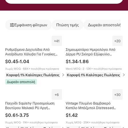
Εμφάνιση φίλτρων
Πτώση τιμής
Δωρεάν αποστολή
+
41
+
20
Ρυθμιζόμενα Δαχτυλίδια Από
Σημειωματάριο Ημερολόγιο Από
Ανοξείδωτο Χάλυβα Για Γυναίκες
Δέρμα PU Σκληρό Εξώφυλλο
Μινιμαλιστικά Καρδιά Μάτι Φύλλο
Ελαστική Ζώνη Θήκη Στυλό Χαρτί
$
0.45
-
1.04
$
1.34
-
1.86
Γεωμετρικό Σμάλτο Κοσμήματα
Ποιότητας Γραφείο Γραφή Με Τελείες
Γραμμές
Χωρίς MOQ
·
68K+ πουλήθηκε πρόσφατα
Μικτό MOQ
:
2
·
12K+ πουλήθηκε πρόσφατα
Κορυφή 1% Καλύτερες Πωλήσεις
σε Δαχτυλίδια
Κορυφή 1% Καλύτερες Πωλήσεις
σε 
Δωρεάν αποστολή
+
6
+
30
Παιχνίδι Squishy Προσομοίωση
Vintage Πλυμένο Βαμβακερό
Βουτύρου Μαλακό PU Αργή
Καπέλο Μπέιζμπολ Distressed
Επαναφορά Παιχνίδι Πίεσης για
Μονόχρωμο Ρυθμιζόμενο Casual
$
0.61
-
3.75
$
1.42
Αποφόρτιση από το Στρες για
Καπέλο Ηλίου για Άνδρες Γυναίκες
Γραφείο Σχολείο
Χωρίς MOQ
·
11K+ πουλήθηκε πρόσφατα
Χωρίς MOQ
·
25K+ πουλήθηκε πρόσφατα