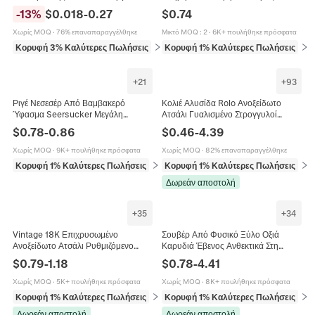
Μεταλλικό Λαμπερό Πολυτελές
PP Για Κοσμήματα Και Μικρά
$
0.74
-
13
%
$
0.018
-
0.27
Επιχειρηματικό Δώρο Είδη Γραφείου
Αντικείμενα
Μικτό MOQ
:
2
·
6K+ πουλήθηκε πρόσφατα
Χωρίς MOQ
·
76% επαναπαραγγέλθηκε
Κορυφή 1% Καλύτερες Πωλήσεις
σε 
Κορυφή 3% Καλύτερες Πωλήσεις
σε Αποθήκευση και οργάνωση
+
21
+
93
Ριγέ Νεσεσέρ Από Βαμβακερό
Κολιέ Αλυσίδα Rolo Ανοξείδωτο
Ύφασμα Seersucker Μεγάλη
Ατσάλι Γυαλισμένο Στρογγυλοί
Χωρητικότητα Τσάντα Μακιγιάζ
Κρίκοι 18K Επιχρυσωμένο Unisex
$
0.78
-
0.86
$
0.46
-
4.39
Οργάνωση Ταξιδιού Με Φερμουάρ
Κοσμήματα Μόδας Στυλ Hip Hop
Για Γυναίκες
Χωρίς MOQ
·
9K+ πουλήθηκε πρόσφατα
Χωρίς MOQ
·
82% επαναπαραγγέλθηκε
Κορυφή 1% Καλύτερες Πωλήσεις
σε Τσάντες και οργανωτές μακιγιάζ
Κορυφή 1% Καλύτερες Πωλήσεις
σε 
Δωρεάν αποστολή
+
35
+
34
Vintage 18K Επιχρυσωμένο
Σουβέρ Από Φυσικό Ξύλο Οξιά
Ανοξείδωτο Ατσάλι Ρυθμιζόμενο
Καρυδιά Έβενος Ανθεκτικά Στη
Δαχτυλίδι Γεωμετρικό Ανοιχτό
Θερμότητα Στρογγυλά Τετράγωνα Με
$
0.79
-
1.18
$
0.78
-
4.41
Κόσμημα Μόδας Για Γυναίκες
Αυλάκι
Χωρίς MOQ
·
5K+ πουλήθηκε πρόσφατα
Χωρίς MOQ
·
8K+ πουλήθηκε πρόσφατα
Κορυφή 1% Καλύτερες Πωλήσεις
σε Δαχτυλίδια
Κορυφή 1% Καλύτερες Πωλήσεις
σε 
Δωρεάν αποστολή
Δωρεάν αποστολή