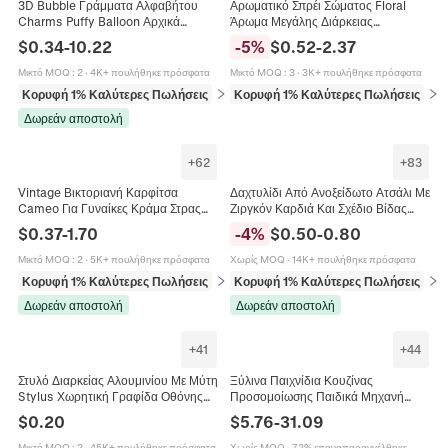
3D Bubble Γράμματα Αλφαβήτου
Αρωματικό Σπρέι Σώματος Floral
Charms Puffy Balloon Αρχικά
Άρωμα Μεγάλης Διάρκειας
Μενταγιόν Ανοξείδωτο Ατσάλι DIY
Αρωματική Ομίχλη Για Καθημερινή
$
0.34
-
10.22
-
5
%
$
0.52
-
2.37
Αξεσουάρ Κατασκευής Κοσμημάτων
Προσωπική Φροντίδα Δροσιστικό
Σπρέι
Μικτό MOQ
:
2
·
4K+ πουλήθηκε πρόσφατα
Μικτό MOQ
:
3
·
3K+ πουλήθηκε πρόσφατα
Κορυφή 1% Καλύτερες Πωλήσεις
σε Μπρελόκ (γούρια)
Κορυφή 1% Καλύτερες Πωλήσεις
σε 
Δωρεάν αποστολή
+
62
+
83
Vintage Βικτοριανή Καρφίτσα
Δαχτυλίδι Από Ανοξείδωτο Ατσάλι Με
Cameo Για Γυναίκες Κράμα Στρας
Ζιργκόν Καρδιά Και Σχέδιο Βίδας
Ανάγλυφο Πορτρέτο Αντίκα Στυλ
Μόδα Κοσμήματα Για Γυναίκες Και
$
0.37
-
1.70
-
4
%
$
0.50
-
0.80
Κοσμήματα Αξεσουάρ
Άνδρες
Μικτό MOQ
:
2
·
5K+ πουλήθηκε πρόσφατα
Χωρίς MOQ
·
14K+ πουλήθηκε πρόσφατα
Κορυφή 1% Καλύτερες Πωλήσεις
σε Καρφίτσες
Κορυφή 1% Καλύτερες Πωλήσεις
σε 
Δωρεάν αποστολή
Δωρεάν αποστολή
+
41
+
44
Στυλό Διαρκείας Αλουμινίου Με Μύτη
Ξύλινα Παιχνίδια Κουζίνας
Stylus Χωρητική Γραφίδα Οθόνης
Προσομοίωσης Παιδικά Μηχανή
Αφής Μεταλλικό Ματ Σώμα Στυλό
Καφέ Βάση Γλυκών Εκπαιδευτικό
$
0.20
$
5.76
-
31.09
Ομαλής Γραφής Για Συσκευές
Παιχνίδι Ρόλων
Οθόνης Αφής
Μικτό MOQ
:
2
·
45K+ πουλήθηκε πρόσφατα
Χωρίς MOQ
·
72% επαναπαραγγέλθηκε