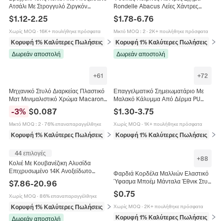
Ατσάλι Με Στρογγυλό Ζιργκόν
Rondelle Abacus Λείες Χάντρες
Ρυθμιζόμενο Κόσμημα Δώρο Unisex
Διαχωριστικά Για DIY Κατασκευή
$
1.12
-
2.25
$
1.78
-
6.76
Μινιμαλιστικό Κομψό
Κοσμημάτων Χειροτεχνία
Χωρίς MOQ
·
16K+ πουλήθηκε πρόσφατα
Μικτό MOQ
:
2
·
2K+ πουλήθηκε πρόσφατα
Κορυφή 1% Καλύτερες Πωλήσεις
σε Βραχιόλια
Κορυφή 1% Καλύτερες Πωλήσεις
σε 
Δωρεάν αποστολή
Δωρεάν αποστολή
+
61
+
72
Μηχανικό Στυλό Διαρκείας Πλαστικό
Επαγγελματικό Σημειωματάριο Με
Ματ Μινιμαλιστικό Χρώμα Macaron
Μαλακό Κάλυμμα Από Δέρμα PU
Morandi Ομαλή Γραφή Γραφική Ύλη
Παχύ Χαρτί Γραφείο Διαχείριση
-
3
%
$
0.087
$
1.30
-
3.75
Γραφείου Σχολείου
Χρόνου Απλό
Μικτό MOQ
:
2
·
76% επαναπαραγγέλθηκε
Χωρίς MOQ
·
1K+ πουλήθηκε πρόσφατα
Κορυφή 1% Καλύτερες Πωλήσεις
σε Προμήθειες γραφής και διόρθωσης
Κορυφή 1% Καλύτερες Πωλήσεις
σε 
44 επιλογές
+
88
Κολιέ Με Κουβανέζικη Αλυσίδα
Επιχρυσωμένο 14K Ανοξείδωτο
Φαρδιά Κορδέλα Μαλλιών Ελαστικό
Ατσάλι Γυαλισμένο Λείο Κούμπωμα
Ύφασμα Μποέμ Μάνταλα Έθνικ Στυλ
$
7.86
-
20.96
Hip Hop Streetwear Κοσμήματα Για
Για Γυναίκες Σπορ Γιόγκα Αξεσουάρ
$
0.75
Άνδρες
Χωρίς MOQ
·
86% επαναπαραγγέλθηκε
Μαλλιών
Κορυφή 1% Καλύτερες Πωλήσεις
σε Κολιέ
Χωρίς MOQ
·
2K+ πουλήθηκε πρόσφατα
Κορυφή 1% Καλύτερες Πωλήσεις
σε 
Δωρεάν αποστολή