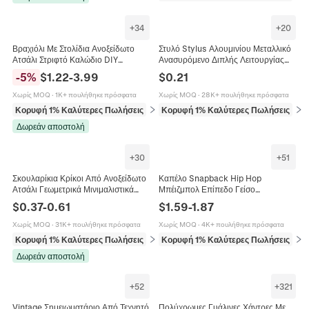
+
34
+
20
Βραχιόλι Με Στολίδια Ανοξείδωτο
Στυλό Stylus Αλουμινίου Μεταλλικό
Ατσάλι Στριφτό Καλώδιο DIY
Ανασυρόμενο Διπλής Λειτουργίας
Χειροποίητο Σμάλτο Στρας Καρδιά
Για Οθόνη Αφής Tablet Χρώματα
-
5
%
$
1.22
-
3.99
$
0.21
Αστέρι Φεγγάρι Μενταγιόν
Morandi Γραφική Ύλη
Κοσμήματα
Χωρίς MOQ
·
1K+ πουλήθηκε πρόσφατα
Χωρίς MOQ
·
28K+ πουλήθηκε πρόσφατα
Κορυφή 1% Καλύτερες Πωλήσεις
σε Βραχιόλια
Κορυφή 1% Καλύτερες Πωλήσεις
σε 
Δωρεάν αποστολή
+
30
+
51
Σκουλαρίκια Κρίκοι Από Ανοξείδωτο
Καπέλο Snapback Hip Hop
Ατσάλι Γεωμετρικά Μινιμαλιστικά
Μπέιζμπολ Επίπεδο Γείσο
Αστέρι Καρδιά Τρίγωνο Μόδα
Ρυθμιζόμενο Ακρυλικό Μονόχρωμο
$
0.37
-
0.61
$
1.59
-
1.87
Κοσμήματα
Χρωματική Αντίθεση Παραλλαγή
Streetwear Καπέλο για Άνδρες
Χωρίς MOQ
·
31K+ πουλήθηκε πρόσφατα
Χωρίς MOQ
·
4K+ πουλήθηκε πρόσφατα
Γυναίκες
Κορυφή 1% Καλύτερες Πωλήσεις
σε Σκουλαρίκια
Κορυφή 1% Καλύτερες Πωλήσεις
σε 
Δωρεάν αποστολή
+
52
+
321
Vintage Σημειωματάριο Από Τεχνητό
Πολύχρωμες Γυάλινες Χάντρες Με