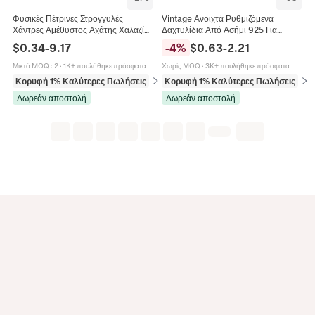
Φυσικές Πέτρινες Στρογγυλές
Vintage Ανοιχτά Ρυθμιζόμενα
Χάντρες Αμέθυστος Αχάτης Χαλαζίας
Δαχτυλίδια Από Ασήμι 925 Για
Για Κατασκευή Κοσμημάτων DIY
Γυναίκες Μινιμαλιστικό Ρετρό Κομψό
$
0.34
-
9.17
-
4
%
$
0.63
-
2.21
Προμήθειες Χειροτεχνίας
Κόσμημα Δώρο
Μικτό MOQ
:
2
·
1K+ πουλήθηκε πρόσφατα
Χωρίς MOQ
·
3K+ πουλήθηκε πρόσφατα
Κορυφή 1% Καλύτερες Πωλήσεις
σε Χάντρες
Κορυφή 1% Καλύτερες Πωλήσεις
σε 
Δωρεάν αποστολή
Δωρεάν αποστολή