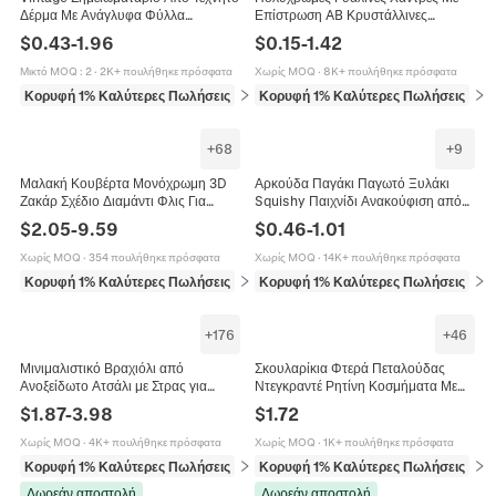
Δέρμα Με Ανάγλυφα Φύλλα
Επίστρωση AB Κρυστάλλινες
Ημερολόγιο Με Λουράκι Ταξιδιωτικό
Χάντρες Για Κατασκευή Κοσμημάτων
$
0.43
-
1.96
$
0.15
-
1.42
Ημερολόγιο Με Μεταλλικό Φύλλο
DIY Βραχιόλι Κολιέ Χειροτεχνία
Μικτό MOQ
:
2
·
2K+ πουλήθηκε πρόσφατα
Χωρίς MOQ
·
8K+ πουλήθηκε πρόσφατα
Κορυφή 1% Καλύτερες Πωλήσεις
σε Σημειωματάρια και επιστολόχαρτα
Κορυφή 1% Καλύτερες Πωλήσεις
σε 
+
68
+
9
Μαλακή Κουβέρτα Μονόχρωμη 3D
Αρκούδα Παγάκι Παγωτό Ξυλάκι
Ζακάρ Σχέδιο Διαμάντι Φλις Για
Squishy Παιχνίδι Ανακούφιση από
Καναπέ Κρεβάτι Όλες Τις Εποχές
το Στρες Αισθητηριακό Παιχνίδι
$
2.05
-
9.59
$
0.46
-
1.01
Ζεστή Λούτρινο Κάλυμμα
Μαλτόζης για Παιδιά Ενήλικες
Χωρίς MOQ
·
354 πουλήθηκε πρόσφατα
Χωρίς MOQ
·
14K+ πουλήθηκε πρόσφατα
Κορυφή 1% Καλύτερες Πωλήσεις
σε Κλινοσκεπάσματα
Κορυφή 1% Καλύτερες Πωλήσεις
σε 
+
176
+
46
Μινιμαλιστικό Βραχιόλι από
Σκουλαρίκια Φτερά Πεταλούδας
Ανοξείδωτο Ατσάλι με Στρας για
Ντεγκραντέ Ρητίνη Κοσμήματα Με
Γυναίκες Χρυσό Ροζ Χρυσό Ασημί
Κούμπωμα Από Ασήμι 925
$
1.87
-
3.98
$
1.72
Επίχρυσο Τριφύλλι Καρδιά
Χωρίς MOQ
·
4K+ πουλήθηκε πρόσφατα
Χωρίς MOQ
·
1K+ πουλήθηκε πρόσφατα
Κορυφή 1% Καλύτερες Πωλήσεις
σε Βραχιόλια
Κορυφή 1% Καλύτερες Πωλήσεις
σε 
Δωρεάν αποστολή
Δωρεάν αποστολή