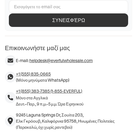
ΣΥΝΕΙΣΦΈΡΩ
Επικοινωνήστε μαζί μας
E-mail:
helpdesk@everfulwholesale.com
+1 (555) 835-0665
(Μόνο μηνύματα WhatsApp)
+1 (855) 383-7385 (1-855-EVERFUL)
Μόνο στα Αγγλικά
Δευτ.–Παρ., 9 π.μ.–5 μ.μ. Ώρα Ειρηνικού
9245 Laguna Springs Dr, Σουίτα 203,
Ελκ Γκρόουβ, Καλιφόρνια 95758, Ηνωμένες Πολιτείες
(Παρακαλώ, όχι χωρίς ραντεβού)