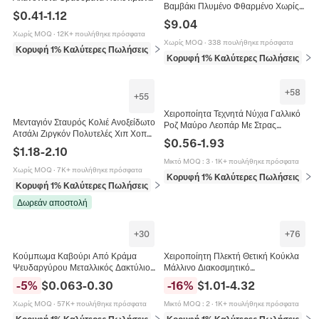
Βαμβάκι Πλυμένο Φθαρμένο Χωρίς
Λίθων Ελαστικό Χειροποίητο Boho
$
0.41
-
1.12
Μανίκια Αθλητικό T-Shirt Χαλαρή
Healing Reiki Κοσμήματα Γυναικεία
$
9.04
Εφαρμογή Βίντατζ Muscle Vest
Χωρίς MOQ
·
12K+ πουλήθηκε πρόσφατα
Χωρίς MOQ
·
338 πουλήθηκε πρόσφατα
Κορυφή 1% Καλύτερες Πωλήσεις
σε Βραχιόλια
Κορυφή 1% Καλύτερες Πωλήσεις
σε 
+
58
+
55
Χειροποίητα Τεχνητά Νύχια Γαλλικό
Μενταγιόν Σταυρός Κολιέ Ανοξείδωτο
Ροζ Μαύρο Λεοπάρ Με Στρας
Ατσάλι Ζιργκόν Πολυτελές Χιπ Χοπ
Τεχνητό Μαργαριτάρι Σχήμα
$
0.56
-
1.93
Θρησκευτικά Κοσμήματα Για
Φέρετρου Συλλογή Νυχιών για
$
1.18
-
2.10
Γυναίκες Και Άνδρες
Γυναίκες
Μικτό MOQ
:
3
·
1K+ πουλήθηκε πρόσφατα
Χωρίς MOQ
·
7K+ πουλήθηκε πρόσφατα
Κορυφή 1% Καλύτερες Πωλήσεις
σε 
Κορυφή 1% Καλύτερες Πωλήσεις
σε Κολιέ
Δωρεάν αποστολή
+
30
+
76
Κούμπωμα Καβούρι Από Κράμα
Χειροποίητη Πλεκτή Θετική Κούκλα
Ψευδαργύρου Μεταλλικός Δακτύλιος
Μάλλινο Διακοσμητικό
Με Ελατήριο Περιστρεφόμενο
Συναισθηματικής Υποστήριξης Με
-
5
%
$
0.063
-
0.30
-
16
%
$
1.01
-
4.32
Άγκιστρο Για DIY Κοσμήματα Τσάντα
Κάρτα Παρακίνησης Επιτραπέζιο
Χωρίς MOQ
·
57K+ πουλήθηκε πρόσφατα
Μικτό MOQ
:
2
·
1K+ πουλήθηκε πρόσφατα
Κορυφή 1% Καλύτερες Πωλήσεις
σε Εξαρτήματα κοσμημάτων
Κορυφή 1% Καλύτερες Πωλήσεις
σε 