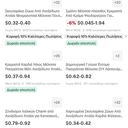
+
32
+
20
Σκουλαρίκια Ζώων Από Ανοξείδωτο
Σμάλτο Μέλισσα Ηλίανθος Κρεμαστά
Ατσάλι Μινιμαλιστικά Μέλισσα Πουλί
Από Κράμα Ψευδαργύρου Για
Ελάφι Πεταλούδα Γάτα DNA
Κατασκευή Κοσμημάτων DIY
$
0.32
-
0.40
-
6
%
$
0.045
-
1.94
Χόνδρος Κοσμήματα Για Γυναίκες
Βραχιόλι Κολιέ Αξεσουάρ Έντομο
Κηρήθρα
Χωρίς MOQ
·
803 πουλήθηκε πρόσφατα
Μικτό MOQ
:
2
·
892 πουλήθηκε πρόσφατα
Κορυφή 10% Καλύτερες Πωλήσεις
σε Σκουλαρίκια
Κορυφή 10% Καλύτερες Πωλήσεις
σε
Δωρεάν αποστολή
Δωρεάν αποστολή
+
26
+
2
Κρεμαστά Καρδιά Ήλιος Μέλισσα
Δημιουργικά Γούρια Έντομα
Πασχαλίτσα Μάτι Ανοξείδωτο Ατσάλι
Πασχαλίτσα Μέλισσα DIY Αξεσουάρ
Χρυσή Επίστρωση Σμάλτο DIY Για
Κοσμημάτων Από Κράμα Και Στρας
$
0.37
-
0.94
$
0.62
-
0.82
Κοσμήματα
Για Διακόσμηση Θήκης Τηλεφώνου
Μικτό MOQ
:
5
·
346 πουλήθηκε πρόσφατα
Χωρίς MOQ
·
2K+ πουλήθηκε πρόσφατα
Δωρεάν αποστολή
+
26
+
32
Σύνδεσμοι Ιταλικών Charm από
Χαριτωμένα Σκουλαρίκια Ζώων Από
Ανοξείδωτο Ατσάλι για Κατασκευή
Ανοξείδωτο Ατσάλι Καρδιά Φάλαινα
Κοσμημάτων Βραχιολιού DIY Καρδιά
Μέλισσα Καμηλοπάρδαλη Γάτα
$
0.79
-
0.92
$
0.34
-
0.42
Πιπεριά Μέλισσα Σμάλτο Στρας
Κουνέλι Κοσμήματα Για Γυναίκες