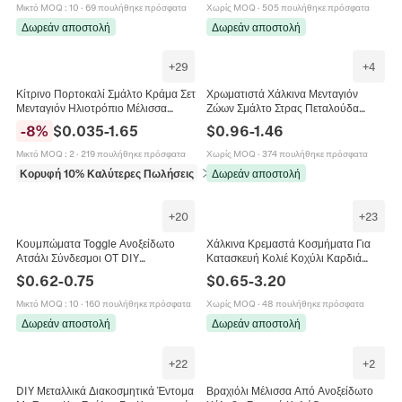
Κρεμαστά Charm για Γυναίκες
Μικτό MOQ
:
10
·
69 πουλήθηκε πρόσφατα
Χωρίς MOQ
·
505 πουλήθηκε πρόσφατα
Δωρεάν αποστολή
Δωρεάν αποστολή
+
29
+
4
Κίτρινο Πορτοκαλί Σμάλτο Κράμα Σετ
Χρωματιστά Χάλκινα Μενταγιόν
Μενταγιόν Ηλιοτρόπιο Μέλισσα
Ζώων Σμάλτο Στρας Πεταλούδα
Αστέρι Φεγγάρι Φρούτα Μενταγιόν
Χελώνα Λιβελούλα Μέλισσα DIY
-
8
%
$
0.035
-
1.65
$
0.96
-
1.46
για DIY Κατασκευή Κοσμημάτων
Αξεσουάρ Κατασκευής Κοσμημάτων
Κολιέ Βραχιόλι Αξεσουάρ
Μικτό MOQ
:
2
·
219 πουλήθηκε πρόσφατα
Χωρίς MOQ
·
374 πουλήθηκε πρόσφατα
Κορυφή 10% Καλύτερες Πωλήσεις
σε Μπρελόκ (γούρια)
Δωρεάν αποστολή
+
20
+
23
Κουμπώματα Toggle Ανοξείδωτο
Χάλκινα Κρεμαστά Κοσμήματα Για
Ατσάλι Σύνδεσμοι OT DIY
Κατασκευή Κολιέ Κοχύλι Καρδιά
Κοσμήματα Κολιέ Βραχιόλια
Αστέρι Μέλισσα Ηλιοτρόπιο Ζιργκόν
$
0.62
-
0.75
$
0.65
-
3.20
Επίχρυσα Καρδιά Μέλισσα Σχέδια
Αξεσουάρ DIY
Μικτό MOQ
:
10
·
160 πουλήθηκε πρόσφατα
Χωρίς MOQ
·
48 πουλήθηκε πρόσφατα
Δωρεάν αποστολή
Δωρεάν αποστολή
+
22
+
2
DIY Μεταλλικά Διακοσμητικά Έντομα
Βραχιόλι Μέλισσα Από Ανοξείδωτο