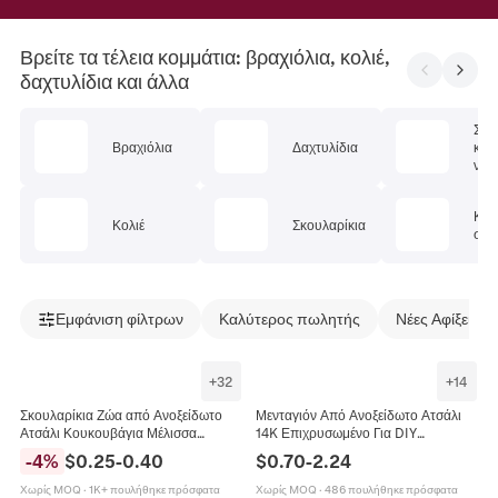
Βρείτε τα τέλεια κομμάτια: βραχιόλια, κολιέ,
δαχτυλίδια και άλλα
Σετ
Βραχιόλια
Δαχτυλίδια
κοσ
ν
Κοσ
Κολιέ
Σκουλαρίκια
σώμ
Εμφάνιση φίλτρων
Καλύτερος πωλητής
Νέες Αφίξεις
+
32
+
14
Σκουλαρίκια Ζώα από Ανοξείδωτο
Μενταγιόν Από Ανοξείδωτο Ατσάλι
Ατσάλι Κουκουβάγια Μέλισσα
14K Επιχρυσωμένο Για DIY
Ελέφαντας Φίδι Φάλαινα
Κατασκευή Κοσμημάτων Κοχύλι
-
4
%
$
0.25
-
0.40
$
0.70
-
2.24
Καμηλοπάρδαλη Μινιμαλιστικά
Ιππόκαμπος Μέλισσα Καρδιά Αστέρι
Κοσμήματα
Χωρίς MOQ
·
1K+ πουλήθηκε πρόσφατα
Χωρίς MOQ
·
486 πουλήθηκε πρόσφατα