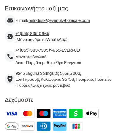
Επικοινωνήστε μαζί μας
E-mail:
helpdesk@everfulwholesale.com
+1 (555) 835-0665
(Μόνο μηνύματα WhatsApp)
+1 (855) 383-7385 (1-855-EVERFUL)
Μόνο στα Αγγλικά
Δευτ.–Παρ., 9 π.μ.–5 μ.μ. Ώρα Ειρηνικού
9245 Laguna Springs Dr, Σουίτα 203,
Ελκ Γκρόουβ, Καλιφόρνια 95758, Ηνωμένες Πολιτείες
(Παρακαλώ, όχι χωρίς ραντεβού)
Δεχόμαστε