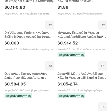
Με Στρας Και Σμάλτο Για Κατασκευή
Χάλυβα Στριφτό Καλώδιο
Κοσμημάτων Μέλισσα Λιβελλούλη
Πολύχρωμο Ζιργκόν Κοσμήματα
$
0.11
-
0.80
$
1.89
Αράχνη Διακόσμηση Παπουτσιών
Γυναικείο Κομψό Δώρο
Θήκης Κινητού
Χωρίς MOQ
·
187 πουλήθηκε πρόσφατα
Χωρίς MOQ
·
80 πουλήθηκε πρόσφατα
+
12
+
12
DIY Αξεσουάρ Ρητίνης Κινούμενα
Μενταγιόν Πεταλούδα Μέλισσα
Σχέδια Μέλισσα Λουλούδια Φυτά
Κολιμπρί Ανοξείδωτο Ατσάλι Σμάλτο
Flatback Cabochons Για Θήκη
Στρας DIY Κατασκευή Κοσμημάτων
$
0.063
$
0.91
-
1.52
Τηλεφώνου Μπρελόκ Κλιπ Μαλλιών
Vintage Γυναικεία
Μικτό MOQ
:
2
·
800 πουλήθηκε πρόσφατα
Μικτό MOQ
:
3
·
122 πουλήθηκε πρόσφατα
Δωρεάν αποστολή
+
13
+
6
Ορείχαλκος Ζιργκόν Αεροπλάνο
Δαχτυλίδι Μύτης Από Ανοξείδωτο
Διαβατήριο Μέλισσα Αστερίας
Χάλυβα Μέλισσα Φίδι Καρδιά Σχήμα
Πατούσα Ζώου Σμάλτο Μενταγιόν
Όπαλ Ζιργκόν Κοσμήματα Μύτης
$
0.58
-
1.05
$
1.05
-
2.74
DIY Κοσμήματα Αξεσουάρ
Χωρίς MOQ
·
160 πουλήθηκε πρόσφατα
Μικτό MOQ
:
2
·
119 πουλήθηκε πρόσφατα
Δωρεάν αποστολή
Δωρεάν αποστολή
+
5