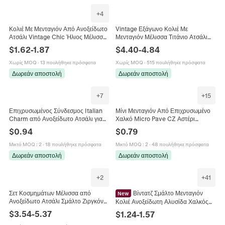
+
4
Κολιέ Με Μενταγιόν Από Ανοξείδωτο
Vintage Εξάγωνο Κολιέ Με
Ατσάλι Vintage Chic Ήλιος Μέλισσα
Μενταγιόν Μέλισσα Τιτάνιο Ατσάλι
Ιππόκαμπος Κοχύλι Θέμα Ωκεανού
18K Επιχρυσωμένο Ακρυλικό
$
1.62
-
1.87
$
4.40
-
4.84
Κοσμήματα Για Γυναίκες
Σύνθετη Πέτρα Ρετρό
Χωρίς MOQ
·
13 πουλήθηκε πρόσφατα
Χωρίς MOQ
·
515 πουλήθηκε πρόσφατα
Δωρεάν αποστολή
Δωρεάν αποστολή
+
7
+
15
Επιχρυσωμένος Σύνδεσμος Italian
Μίνι Μενταγιόν Από Επιχρυσωμένο
Charm από Ανοξείδωτο Ατσάλι για
Χαλκό Micro Pave CZ Αστέρι
DIY Βραχιόλι Μέλισσα Γάτα Ζώο
Φεγγάρι Μέλισσα Μάτι Χέρι Της
$
0.94
$
0.79
Επιστήμη Πόκερ Κοσμήματα
Φατιμά Charms Για DIY Κοσμήματα
Αξεσουάρ
Μικτό MOQ
:
2
·
18 πουλήθηκε πρόσφατα
Μικτό MOQ
:
2
·
48 πουλήθηκε πρόσφατα
Δωρεάν αποστολή
Δωρεάν αποστολή
+
2
+
41
Σετ Κοσμημάτων Μέλισσα από
Βίντατζ Σμάλτο Μενταγιόν
New
Ανοξείδωτο Ατσάλι Σμάλτο Ζιργκόν
Κολιέ Ανοξείδωτη Αλυσίδα Χαλκός
Βραχιόλι Σκλάβος Κολιέ Σκουλαρίκια
Ζιργκόν Ζώο Πεταλούδα Μέλισσα
$
3.54
-
5.37
$
1.24
-
1.57
Δαχτυλίδι Λουλούδι
Άγγελος Κοχύλι Μοτίβο Μόδα