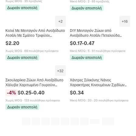
Κοσμήματα Γυναικεία
Χωρίς MOQ
·
35 προβολές
Μικτό MOQ
:
2
·
65 προβολές
Δωρεάν αποστολή
Δωρεάν αποστολή
+
2
+
16
Κολιέ Με Μενταγιόν Από Ανοξείδωτο
DIY Μενταγιόν Ζώων από
Ατσάλι Με Σμάλτο Τριφύλλι
Ανοξείδωτο Ατσάλι Πεταλούδα
Πασχαλίτσα Μέλισσα Μαργαρίτα
Μέλισσα Χελώνα Παγώνι
$
2.20
$
0.17
-
0.47
Καρδιά Μόδα Κοσμήματα Γυναικεία
Κουκουβάγια Λύκος Δελφίνι Γούρια
για Αξεσουάρ Κατασκευής
Χωρίς MOQ
·
69 πουλήθηκε πρόσφατα
Μικτό MOQ
:
5
·
51 πουλήθηκε πρόσφατα
Κοσμημάτων
Δωρεάν αποστολή
Δωρεάν αποστολή
+
32
Σκουλαρίκια Ζώων Από Ανοξείδωτο
Χάντρες Σιλικόνης Νάνος
Χάλυβα Χαριτωμένο Γουρούνι
Χαρακτήρας Κινουμένων Σχεδίων
Ελέφαντας Μέλισσα Πουλί
Λουλούδι Μέλισσα Πεταλούδα 3D
-
4
%
$
0.25
-
0.40
$
0.34
Καρχαρίας Δελφίνι Κοσμήματα
Χάντρες Για DIY Κατασκευή
Κοσμημάτων Βραχιόλι Διακόσμηση
Χωρίς MOQ
·
133 πουλήθηκε πρόσφατα
Μικτό MOQ
:
20
·
20 πουλήθηκε πρόσφατα
Στυλό
Δωρεάν αποστολή