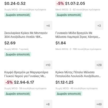
Μέλισσα Νεκροκεφαλή Κοσμήματα
Λουλούδι Φεγγάρι Μέλισσα Κοχύλι
$
0.24
-
0.52
-
5
%
$
1.07
-
2.05
Για Γυναίκες
Για Κατασκευή Κοσμημάτων DIY
Χωρίς MOQ
·
21 πουλήθηκε πρόσφατα
Μικτό MOQ
:
2
·
62 πουλήθηκε πρόσφατα
Δωρεάν αποστολή
Δωρεάν αποστολή
+
4
+
3
Σκουλαρίκια Κρίκοι Με Μενταγιόν
Γυναικείο Μόδα Βραχιόλι Με
304 Ανοξείδωτο Ατσάλι 18K
Μέλισσα Λαμπερά Στρας Χάντρες
Επιχρυσωμένο Ζιργκόν Οκτάγραμμα
Ατσάλι Τιτανίου Ρυθμιζόμενο
$
2.69
$
1.84
Καρδιά Μέλισσα Vintage Μόδα Για
Κόσμημα Κομψό Βραχιόλι
Γυναίκες
Χωρίς MOQ
·
1 κριτικές
Μικτό MOQ
:
2
·
198 πουλήθηκε πρόσφατα
Δωρεάν αποστολή
+
10
+
28
Κομψό Βραχιόλι με Μαργαριτάρια
Κρίκοι Μύτης Πέταλο Μέλισσα
Γλυκού Νερού για Γυναίκες Με
Πεταλούδα Λουλούδι Ανοξείδωτο
Μενταγιόν Κοχύλι Μέλισσα
Ατσάλι 316L Χαλκός Ζιργκόν
-
5
%
$
2.94
-
6.17
$
1.12
-
1.25
Αρκουδάκι Καρδιά Ρυθμιζόμενο
Κοσμήματα Πίρσινγκ Διαφράγματος
Βραχιόλι
Χωρίς MOQ
·
59 πουλήθηκε πρόσφατα
Χωρίς MOQ
·
46 πουλήθηκε πρόσφατα
Δωρεάν αποστολή
Δωρεάν αποστολή
+
8
+
49