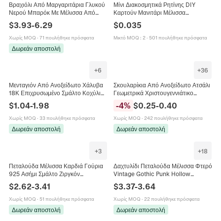
Βραχιόλι Από Μαργαριτάρια Γλυκού
Μίνι Διακοσμητικά Ρητίνης DIY
Νερού Μπαρόκ Με Μέλισσα Από
Καρτούν Μανιτάρι Μέλισσα
Ζιργκόν Και Χρυσό Κούμπωμα
Λουλούδι Σπίτι Βάζο Μέλι Για
$
3.93
-
6.29
$
0.035
Κομψό Κόσμημα Για Γυναίκες
Scrapbooking Διακόσμηση
Χωρίς MOQ
·
71 πουλήθηκε πρόσφατα
Μικτό MOQ
:
2
·
501 πουλήθηκε πρόσφατα
Δωρεάν αποστολή
+
6
+
36
Μενταγιόν Από Ανοξείδωτο Χάλυβα
Σκουλαρίκια Από Ανοξείδωτο Ατσάλι
18Κ Επιχρυσωμένο Σμάλτο Κοχύλι
Γεωμετρικά Χριστουγεννιάτικο
Πεταλούδα Καρδιά Μέλισσα Αστέρι
Δέντρο Τάρανδος Μέλισσα Λουλούδι
$
1.04
-
1.98
-
4
%
$
0.25
-
0.40
Για Κοσμήματα
Καρδιά Αστέρι Φεγγάρι Κοσμήματα
Χωρίς MOQ
·
33 πουλήθηκε πρόσφατα
Χωρίς MOQ
·
242 πουλήθηκε πρόσφατα
Δωρεάν αποστολή
Δωρεάν αποστολή
+
3
+
18
Πεταλούδα Μέλισσα Καρδιά Γούρια
Δαχτυλίδι Πεταλούδα Μέλισσα Φτερό
925 Ασήμι Σμάλτο Ζιργκόν
Vintage Gothic Punk Hollow
Μενταγιόν Για Βραχιόλι Κολιέ DIY
Γυαλισμένο Ανοξείδωτο Ατσάλι 316L
$
2.62
-
3.41
$
3.37
-
3.64
Κατασκευή Κοσμημάτων
Κοσμήματα
Χωρίς MOQ
·
51 πουλήθηκε πρόσφατα
Χωρίς MOQ
·
22 πουλήθηκε πρόσφατα
Δωρεάν αποστολή
Δωρεάν αποστολή