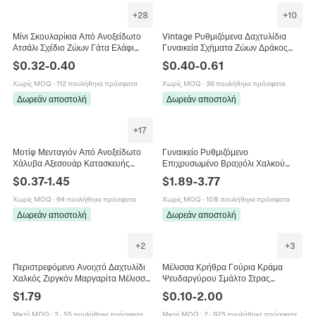
+
28
+
10
Μίνι Σκουλαρίκια Από Ανοξείδωτο
Vintage Ρυθμιζόμενα Δαχτυλίδια
Ατσάλι Σχέδιο Ζώων Γάτα Ελάφι
Γυναικεία Σχήματα Ζώων Δράκος
Μέλισσα Πουλί Φίδι Κορώνα Απλά
Μέλισσα Βάτραχος Φίδι Αλεπού
$
0.32
-
0.40
$
0.40
-
0.61
Κοσμήματα Για Γυναίκες
Κράμα Στρας Πέρλα Πανκ Γοτθικό
Κοσμήματα
Χωρίς MOQ
·
112 πουλήθηκε πρόσφατα
Χωρίς MOQ
·
36 πουλήθηκε πρόσφατα
Δωρεάν αποστολή
Δωρεάν αποστολή
+
17
Μοτίφ Μενταγιόν Από Ανοξείδωτο
Γυναικείο Ρυθμιζόμενο
Χάλυβα Αξεσουάρ Κατασκευής
Επιχρυσωμένο Βραχιόλι Χαλκού
Κοσμημάτων DIY Μέλισσα Μάτι
Ζιργκόν Καρδιά Σταυρός Αστέρι
$
0.37
-
1.45
$
1.89
-
3.77
Μπότες Αστέρια Για Κολιέ Βραχιόλι
Μέλισσα Κόσμημα
Χωρίς MOQ
·
64 πουλήθηκε πρόσφατα
Χωρίς MOQ
·
108 πουλήθηκε πρόσφατα
Δωρεάν αποστολή
Δωρεάν αποστολή
+
2
+
3
Περιστρεφόμενο Ανοιχτό Δαχτυλίδι
Μέλισσα Κρήθρα Γούρια Κράμα
Χαλκός Ζιργκόν Μαργαρίτα Μέλισσα
Ψευδαργύρου Σμάλτο Στρας
Ρυθμιζόμενο Δαχτυλίδι Άγχους Για
Μενταγιόν Για DIY Κατασκευή
$
1.79
$
0.10
-
2.00
Γυναίκες
Κοσμημάτων Αξεσουάρ Χαριτωμένο
Ζωικό Στυλ
Μικτό MOQ
:
3
·
55 πουλήθηκε πρόσφατα
Μικτό MOQ
:
2
·
925 πουλήθηκε πρόσφατα