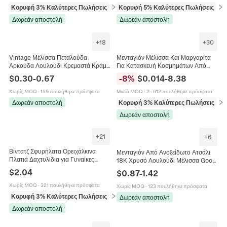
Κορυφή 3% Καλύτερες Πωλήσεις
σε Σκουλαρίκια
Κορυφή 5% Καλύτερες Πωλήσεις
σε 
Δωρεάν αποστολή
Δωρεάν αποστολή
+
18
+
30
Vintage Μέλισσα Πεταλούδα
Μενταγιόν Μέλισσα Και Μαργαρίτα
Αρκούδα Λουλούδι Κρεμαστά Κράμα
Για Κατασκευή Κοσμημάτων Από
Στρας Σμάλτο Πέρλα DIY Κατασκευή
Κράμα Ψευδαργύρου Σμάλτο Για
$
0.30
-
0.67
-
8
%
$
0.014
-
8.38
Κοσμημάτων Διακόσμηση
Σκουλαρίκια Βραχιόλια DIY
Παπουτσιών
Χωρίς MOQ
·
159 πουλήθηκε πρόσφατα
Μικτό MOQ
:
2
·
612 πουλήθηκε πρόσφατα
Δωρεάν αποστολή
Κορυφή 3% Καλύτερες Πωλήσεις
σε 
Δωρεάν αποστολή
+
21
+
6
Βίντατζ Σφυρήλατα Ορειχάλκινα
Μενταγιόν Από Ανοξείδωτο Ατσάλι
Πλατιά Δαχτυλίδια για Γυναίκες
18Κ Χρυσό Λουλούδι Μέλισσα Good
Χειροποίητα Πεταλούδα Μέλισσα
Luck Charms Σμάλτο DIY
$
2.04
$
0.87
-
1.42
Νυχτερίδα Φύλλο Λουλούδι Ένθετο
Κοσμήματα Αξεσουάρ Γυναίκες
Στρας Κοσμήματα Δώρο
Χωρίς MOQ
·
321 πουλήθηκε πρόσφατα
Χωρίς MOQ
·
123 πουλήθηκε πρόσφατα
Κορυφή 3% Καλύτερες Πωλήσεις
σε Δαχτυλίδια
Δωρεάν αποστολή
Δωρεάν αποστολή