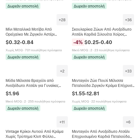
Δωρεάν αποστολή
Δωρεάν αποστολή
+
28
+
36
Μίνι Μεταλλικά Μοτίβα Από
Σκουλαρίκια Ζώων Από Ανοξείδωτο
Ορείχαλκο Με Ζιργκόν Αστέρι
Ατσάλι Καρδιά Σιλουέτα Χοίρος
Φεγγάρι Σταυρός Καρδιά Κλειδί
Καρχαρίας Δεινόσαυρος Χελώνα
$
0.32
-
0.84
-
4
%
$
0.25
-
0.40
Πλανήτης DIY Κοσμήματα
Μέλισσα Ελάφι Σκύλος Κοσμήματα
Χωρίς MOQ
·
701 πουλήθηκε πρόσφατα
Μικτό MOQ
:
2
·
23 πουλήθηκε πρόσφατα
Δωρεάν αποστολή
Δωρεάν αποστολή
+
2
+
33
Μόδα Μέλισσα Βραχιόλι από
Μενταγιόν Ζώο Πουλί Μέλισσα
Ανοξείδωτο Ατσάλι για Γυναίκες
Πεταλούδα Ζιργκόν Κράμα Επίχρυσο
Κράμα Τεχνητό Μαργαριτάρι
DIY Κατασκευή Κοσμημάτων
$
1.96
$
1.55
-
12.81
Μενταγιόν Μέλισσα Στρας Κόσμημα
Εξαιρετικό Αξεσουάρ
Δώρο
Μικτό MOQ
:
2
·
255 πουλήθηκε πρόσφατα
Χωρίς MOQ
·
22 πουλήθηκε πρόσφατα
Δωρεάν αποστολή
Δωρεάν αποστολή
+
11
+
6
Vintage Κρίκοι Αυτιού Από Κράμα
Μενταγιόν Από Ανοξείδωτο Ατσάλι
Χωρίς Τρύπημα Κλιπ Φύλλο
Επιχρυσωμένο Καρδιά Πεταλούδα