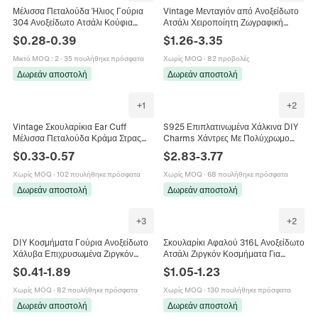
Μέλισσα Πεταλούδα Ήλιος Γούρια
Vintage Μενταγιόν από Ανοξείδωτο
304 Ανοξείδωτο Ατσάλι Κούφια
Ατσάλι Χειροποίητη Ζωγραφική
Μενταγιόν Για DIY Κατασκευή
Λουλούδι Μέλισσα Μάτι Διαβόλου
$
0.28
-
0.39
$
1.26
-
3.35
Κοσμημάτων Κολιέ Σκουλαρίκια
Αστέρι DIY Αξεσουάρ
Μικτό MOQ
:
2
·
35 πουλήθηκε πρόσφατα
Χωρίς MOQ
·
82 προβολές
Δωρεάν αποστολή
Δωρεάν αποστολή
+
1
+
2
Vintage Σκουλαρίκια Ear Cuff
S925 Επιπλατινωμένα Χάλκινα DIY
Μέλισσα Πεταλούδα Κράμα Στρας
Charms Χάντρες Με Πολύχρωμο
Χωρίς Τρύπες Σχήμα U Κοσμήματα
Ζιργκόν Σμάλτο Μέλισσα Πεταλούδα
$
0.33
-
0.57
$
2.83
-
3.77
Γυναικεία Μόδα Θέμα Έντομο
Λιβελούλα Τριφύλλι Λουλούδια
Χωρίς MOQ
·
102 πουλήθηκε πρόσφατα
Χωρίς MOQ
·
68 πουλήθηκε πρόσφατα
Δωρεάν αποστολή
Δωρεάν αποστολή
+
3
+
2
DIY Κοσμήματα Γούρια Ανοξείδωτο
Σκουλαρίκι Αφαλού 316L Ανοξείδωτο
Χάλυβα Επιχρυσωμένα Ζιργκόν
Ατσάλι Ζιργκόν Κοσμήματα Για
Καρδιά Μέλισσα Ουράνια Μενταγιόν
Γυναίκες Λουλούδι Μέλισσα
$
0.41
-
1.89
$
1.05
-
1.23
Κατασκευή Κολιέ Βραχιόλι
Λιβελούλα Χιονονιφάδα Κόσμημα
Χωρίς MOQ
·
82 πουλήθηκε πρόσφατα
Χωρίς MOQ
·
130 πουλήθηκε πρόσφατα
Δωρεάν αποστολή
Δωρεάν αποστολή