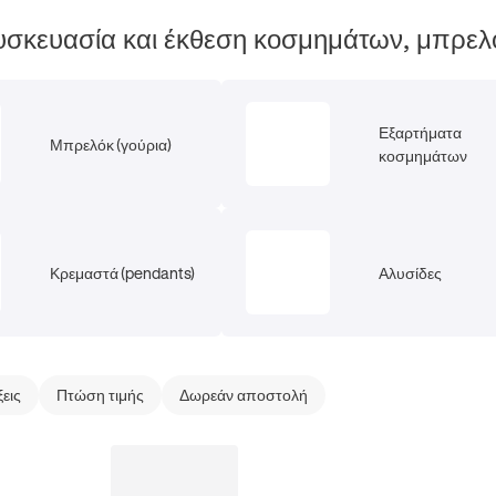
 συσκευασία και έκθεση κοσμημάτων, μπρελό
Εξαρτήματα
Μπρελόκ (γούρια)
κοσμημάτων
Κρεμαστά (pendants)
Αλυσίδες
ξεις
Πτώση τιμής
Δωρεάν αποστολή