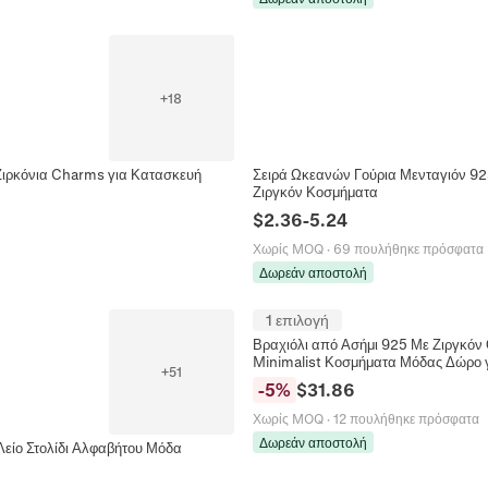
+
18
Ζιρκόνια Charms για Κατασκευή
Σειρά Ωκεανών Γούρια Μενταγιόν 92
Ζιργκόν Κοσμήματα
$
2.36
-
5.24
Χωρίς MOQ
·
69 πουλήθηκε πρόσφατα
Δωρεάν αποστολή
1 επιλογή
Βραχιόλι από Ασήμι 925 Με Ζιργκό
Minimalist Κοσμήματα Μόδας Δώρο γ
+
51
-
5
%
$
31.86
Χωρίς MOQ
·
12 πουλήθηκε πρόσφατα
Δωρεάν αποστολή
Λείο Στολίδι Αλφαβήτου Μόδα