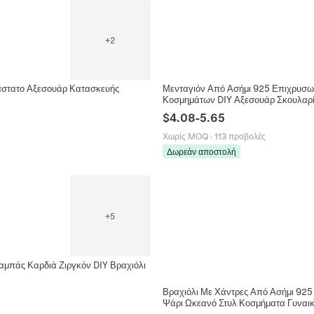
+
2
ιάστατο Αξεσουάρ Κατασκευής
Μενταγιόν Από Ασήμι 925 Επιχρυσωμ
Κοσμημάτων DIY Αξεσουάρ Σκουλαρί
$
4.08
-
5.65
Χωρίς MOQ
·
113 προβολές
Δωρεάν αποστολή
+
5
μπάς Καρδιά Ζιργκόν DIY Βραχιόλι
Βραχιόλι Με Χάντρες Από Ασήμι 925
Ψάρι Ωκεανό Στυλ Κοσμήματα Γυναικ