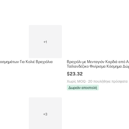
+
1
οσμημάτων Για Κολιέ Βραχιόλια
Βραχιόλι με Μενταγιόν Καρδιά από Α
Ταϊλανδέζικο Φινίρισμα Κόσμημα Δώ
$
23.32
Χωρίς MOQ
·
20 πουλήθηκε πρόσφατα
Δωρεάν αποστολή
+
3