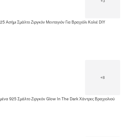
+
3
5 Ασήμι Σμάλτο Ζιργκόν Μενταγιόν Για Βραχιόλι Κολιέ DIY
+
8
ένα 925 Σμάλτο Ζιργκόν Glow In The Dark Χάντρες Βραχιολιού