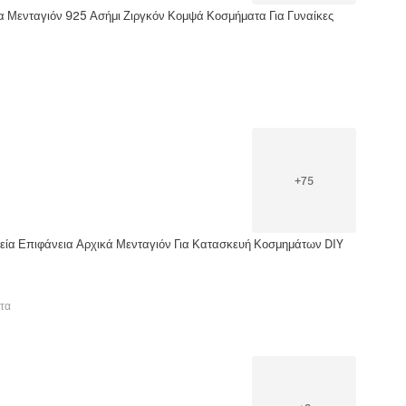
α Μενταγιόν 925 Ασήμι Ζιργκόν Κομψά Κοσμήματα Για Γυναίκες
+
75
ία Επιφάνεια Αρχικά Μενταγιόν Για Κατασκευή Κοσμημάτων DIY
τα