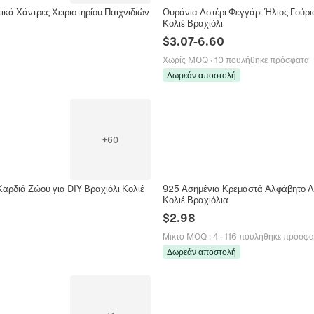
κά Χάντρες Χειριστηρίου Παιχνιδιών
Ουράνια Αστέρι Φεγγάρι Ήλιος Γούρι
Κολιέ Βραχιόλι
$
3.07
-
6.60
Χωρίς MOQ
·
10 πουλήθηκε πρόσφατα
Δωρεάν αποστολή
+
60
αρδιά Ζώου για DIY Βραχιόλι Κολιέ
925 Ασημένια Κρεμαστά Αλφάβητο Λε
Κολιέ Βραχιόλια
$
2.98
Μικτό MOQ
:
4
·
116 πουλήθηκε πρόσφα
Δωρεάν αποστολή