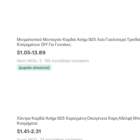
Μινιμαλιστικά Μενταγιόν Καρδιά Ασήμι 925 Λείο Γυαλιστερό Τρισδ
Κοσμημάτων DIY Για Γυναίκες
$
1.05
-
13.89
Μικτό MOQ
:
2
·
159 πουλήθηκε πρόσφατα
Δωρεάν αποστολή
Χάντρα Καρδιά Ασήμι 925 Χαραγμένη Οικογένεια Κόρη Αδελφή Μπα
Κοσμήματα
$
1.41
-
2.31
Χωρίς MOQ
·
24 πουλήθηκε πρόσφατα