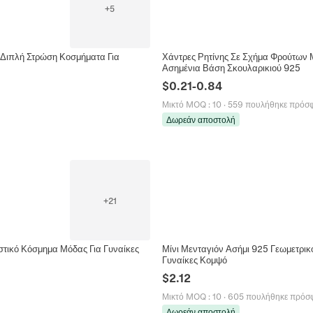
+
5
 Διπλή Στρώση Κοσμήματα Για
Χάντρες Ρητίνης Σε Σχήμα Φρούτων 
Ασημένια Βάση Σκουλαρικιού 925
$
0.21
-
0.84
Μικτό MOQ
:
10
·
559 πουλήθηκε πρόσ
Δωρεάν αποστολή
+
21
στικό Κόσμημα Μόδας Για Γυναίκες
Μίνι Μενταγιόν Ασήμι 925 Γεωμετρι
Γυναίκες Κομψό
$
2.12
Μικτό MOQ
:
10
·
605 πουλήθηκε πρόσ
Δωρεάν αποστολή