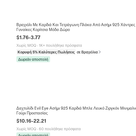
Βραχιόλι Με Καρδιά Και Τετράγωνη Πλάκα Από Ασήμι 925 Χάντρες
Γυναίκες Κορίτσια Μόδα Δώρο
$
1.76
-
3.77
Χωρίς MOQ
·
1K+ πουλήθηκε πρόσφατα
Κορυφή 5% Καλύτερες Πωλήσεις
σε Βραχιόλια
Δωρεάν αποστολή
Δαχτυλίδι Evil Eye Ασήμι 925 Καρδιά Μπλε Λευκό Ζιργκόν Μινιμαλι
Γούρι Προστασίας
$
10.16
-
22.21
Χωρίς MOQ
·
60 πουλήθηκε πρόσφατα
Δωρεάν αποστολή