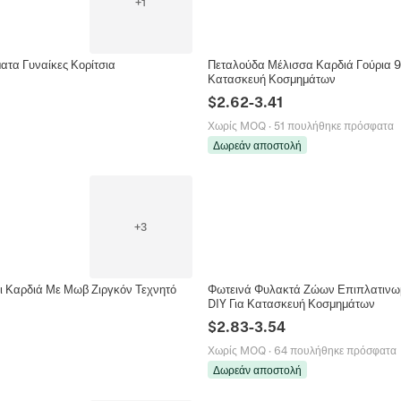
+
1
ατα Γυναίκες Κορίτσια
Πεταλούδα Μέλισσα Καρδιά Γούρια 92
Κατασκευή Κοσμημάτων
$
2.62
-
3.41
Χωρίς MOQ
·
51 πουλήθηκε πρόσφατα
Δωρεάν αποστολή
+
3
ι Καρδιά Με Μωβ Ζιργκόν Τεχνητό
Φωτεινά Φυλακτά Ζώων Επιπλατινωμ
DIY Για Κατασκευή Κοσμημάτων
$
2.83
-
3.54
Χωρίς MOQ
·
64 πουλήθηκε πρόσφατα
Δωρεάν αποστολή