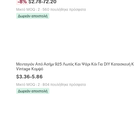
-
8
%
$
2.78
-
72.20
Μικτό MOQ
:
2
·
560 πουλήθηκε πρόσφατα
Δωρεάν αποστολή
Μενταγιόν Από Ασήμι 925 Λωτός Και Ψάρι Κόι Για DIY Κατασκευή Κ
Vintage Κομψό
$
3.36
-
5.86
Μικτό MOQ
:
2
·
804 πουλήθηκε πρόσφατα
Δωρεάν αποστολή