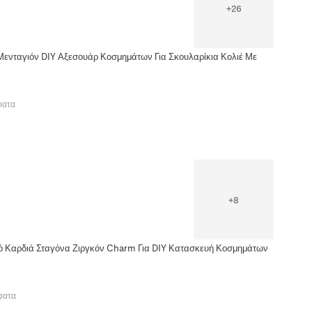
+
26
Μενταγιόν DIY Αξεσουάρ Κοσμημάτων Για Σκουλαρίκια Κολιέ Με
φατα
+
8
κό Καρδιά Σταγόνα Ζιργκόν Charm Για DIY Κατασκευή Κοσμημάτων
φατα