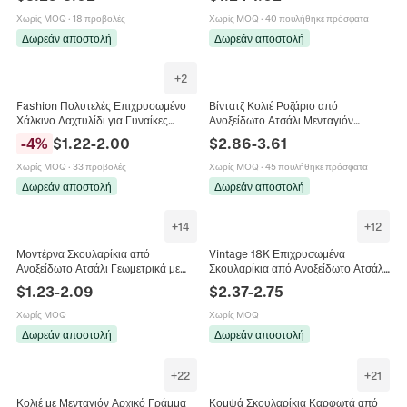
Κρίκοι Γυναικεία Κοσμήματα
Γυναικεία Κοσμήματα
Χωρίς MOQ
·
18 προβολές
Χωρίς MOQ
·
40 πουλήθηκε πρόσφατα
Δωρεάν αποστολή
Δωρεάν αποστολή
+
2
Fashion Πολυτελές Επιχρυσωμένο
Βίντατζ Κολιέ Ροζάριο από
Χάλκινο Δαχτυλίδι για Γυναίκες
Ανοξείδωτο Ατσάλι Μενταγιόν
Μινιμαλιστικό Ρυθμιζόμενο Στρας
Παναγία της Γουαδελούπης Σταυρός
-
4
%
$
1.22
-
2.00
$
2.86
-
3.61
Τεχνητό Μαργαριτάρι Ανοιχτό
Αλυσίδα με Χάντρες Θρησκευτικά
Δαχτυλίδι Κοσμήματα
Κοσμήματα για Γυναίκες
Χωρίς MOQ
·
33 προβολές
Χωρίς MOQ
·
45 πουλήθηκε πρόσφατα
Δωρεάν αποστολή
Δωρεάν αποστολή
+
14
+
12
Μοντέρνα Σκουλαρίκια από
Vintage 18K Επιχρυσωμένα
Ανοξείδωτο Ατσάλι Γεωμετρικά με
Σκουλαρίκια από Ανοξείδωτο Ατσάλι
Στρας για Γυναίκες 18K
για Γυναίκες Λέπια Φιδιού Υφή
$
1.23
-
2.09
$
2.37
-
2.75
Επιχρυσωμένα Σκουλαρίκια Κρίκοι
Σπειροειδή Γεωμετρικά Σκουλαρίκια
Κοσμήματα
Χωρίς MOQ
Χωρίς MOQ
Δωρεάν αποστολή
Δωρεάν αποστολή
+
22
+
21
Κολιέ με Μενταγιόν Αρχικό Γράμμα
Κομψά Σκουλαρίκια Καρφωτά από