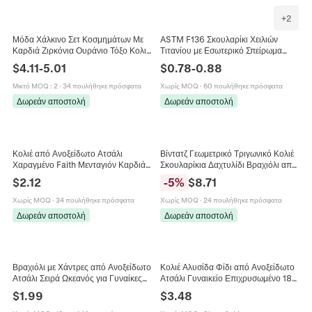
+
2
Μόδα Χάλκινο Σετ Κοσμημάτων Με
ASTM F136 Σκουλαρίκι Χειλιών
Καρδιά Ζιρκόνια Ουράνιο Τόξο Κολιέ
Τιτανίου με Εσωτερικό Σπείρωμα
Βραχιόλι Κομψό Πολύχρωμο
Αστέρι Φεγγάρι Κεραυνός Χρυσό
$
4.11
-
5.01
$
0.78
-
0.88
Μενταγιόν Καρδιά για Γυναίκες
Ασημί Γεωμετρικά Κοσμήματα
Μικτό MOQ
:
2
·
34 πουλήθηκε πρόσφατα
Χωρίς MOQ
·
60 πουλήθηκε πρόσφατα
Δωρεάν αποστολή
Δωρεάν αποστολή
Κολιέ από Ανοξείδωτο Ατσάλι
Βίντατζ Γεωμετρικό Τριγωνικό Κολιέ
Χαραγμένο Faith Μενταγιόν Καρδιά
Σκουλαρίκια Δαχτυλίδι Βραχιόλι από
Σταγόνα Με Σπόρο Σιναπιού
Ανοξείδωτο Ατσάλι για Γυναίκες
$
2.12
-
5
%
$
8.71
Μινιμαλιστικό Θρησκευτικό Κόσμημα
Κοσμήματα με Σμάλτο
Χωρίς MOQ
·
34 πουλήθηκε πρόσφατα
Χωρίς MOQ
·
24 πουλήθηκε πρόσφατα
Δωρεάν αποστολή
Δωρεάν αποστολή
Βραχιόλι με Χάντρες από Ανοξείδωτο
Κολιέ Αλυσίδα Φίδι από Ανοξείδωτο
Ατσάλι Σειρά Ωκεανός για Γυναίκες
Ατσάλι Γυναικείο Επιχρυσωμένο 18K
Μενταγιόν Αστερίας Κοχύλι
Πολύχρωμα Λευκά Στρας Κοσμήματα
$
1.99
$
3.48
Ρυθμιζόμενο Βραχιόλι Κοσμήματα
Στρας