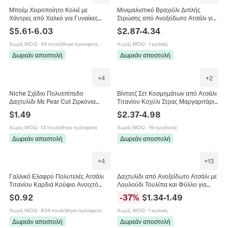
Μποέμ Χειροποίητο Κολιέ με
Μινιμαλιστικό Βραχιόλι Διπλής
Χάντρες από Χαλκό για Γυναίκες
Στρώσης από Ανοξείδωτο Ατσάλι για
Βίντατζ Φυσική Πέτρα Χαλαζίας
Γυναίκες Μενταγιόν Σταυρός
$
5.61
-
6.03
$
2.87
-
4.34
Choker Κοσμήματα Δώρο
Αλυσίδα Συνδετήρας Χρυσό Ασημί
Κοσμήματα Μόδας Δώρο
Χωρίς MOQ
·
54 πουλήθηκε πρόσφατα
Χωρίς MOQ
·
1 κριτικές
Δωρεάν αποστολή
Δωρεάν αποστολή
+
4
+
2
Niche Σχέδιο Πολυεπίπεδο
Βίντατζ Σετ Κοσμημάτων από Ατσάλι
Δαχτυλίδι Με Pear Cut Ζιρκόνια
Τιτανίου Κοχύλι Στρας Μαργαριτάρι
Χάλκινο Επιπλατινωμένο Γεωμετρικό
Κολιέ Σκουλαρίκια Χρυσό Ασημί
$
1.49
$
2.37
-
4.98
Δαχτυλίδι Σταγόνα Νερού για
Αλυσίδα Φίδι Γυναικεία Αξεσουάρ
Γυναίκες
Χωρίς MOQ
·
13 πουλήθηκε πρόσφατα
Χωρίς MOQ
·
19 προβολές
Δωρεάν αποστολή
Δωρεάν αποστολή
+
4
+
13
Γαλλικό Ελαφρύ Πολυτελές Ατσάλι
Δαχτυλίδι από Ανοξείδωτο Ατσάλι με
Τιτανίου Καρδιά Κούφιο Ανοιχτό
Λουλούδι Τουλίπα και Φύλλο για
Δαχτυλίδι Πολύχρωμο Στρας Τεχνητό
Γυναίκες Μινιμαλιστικό
$
0.92
-
37
%
$
1.34
-
1.49
Μαργαριτάρι 18K Επιχρυσωμένο
Επιχρυσωμένο 18K Κομψό Κόσμημα
Γυναικεία Κοσμήματα
Χωρίς MOQ
·
834 πουλήθηκε πρόσφατα
Χωρίς MOQ
·
1 κριτικές
Δωρεάν αποστολή
Δωρεάν αποστολή