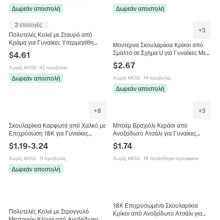
Δωρεάν αποστολή
Δωρεάν αποστολή
2 επιλογές
+
3
Πολυτελές Κολιέ με Σταυρό από
Κράμα για Γυναίκες Υπερμεγέθη
Μοντέρνα Σκουλαρίκια Κρίκοι από
Χοντρή Αλυσίδα Στυλ Hip Hop
Σμάλτο σε Σχήμα U για Γυναίκες Με
$
4.61
Μοντέρνα Κοσμήματα Δώρο
Ένθετα Στρας Γεωμετρικά Χάλκινα
$
2.67
Χωρίς MOQ
·
42 προβολές
Σκουλαρίκια Με Καρφίτσα από Ασήμι
925
Δωρεάν αποστολή
Χωρίς MOQ
·
14 προβολές
Δωρεάν αποστολή
+
8
+
3
Σκουλαρίκια Καρφωτά από Χαλκό με
Μποέμ Βραχιόλι Κεράσι από
Επιχρύσωση 18K για Γυναίκες
Ανοξείδωτο Ατσάλι για Γυναίκες
Εξαιρετικά Κοσμήματα με Ζιρκόνια σε
Επιχρυσωμένο Σμάλτο Πολύχρωμο
$
1.19
-
3.24
$
1.74
Σχήμα Φύλλου Καρδιάς Λουλουδιού
Βραχιόλι Φρούτων Κοσμήματα Στρας
Χωρίς MOQ
·
11 προβολές
Χωρίς MOQ
·
18 πουλήθηκε πρόσφατα
Δωρεάν αποστολή
18K Επιχρυσωμένα Σκουλαρίκια
Πολυτελές Κολιέ με Στρογγυλό
Κρίκοι από Ανοξείδωτο Ατσάλι για
Μενταγιόν Κέρμα από Ανοξείδωτο