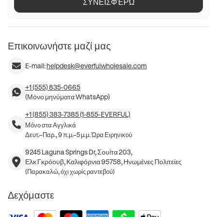
ΣΥΝΕΙΣΦΈΡΩ
Επικοινωνήστε μαζί μας
E-mail:
helpdesk@everfulwholesale.com
+1 (555) 835-0665
(Μόνο μηνύματα WhatsApp)
+1 (855) 383-7385 (1-855-EVERFUL)
Μόνο στα Αγγλικά
Δευτ.–Παρ., 9 π.μ.–5 μ.μ. Ώρα Ειρηνικού
9245 Laguna Springs Dr, Σουίτα 203,
Ελκ Γκρόουβ, Καλιφόρνια 95758, Ηνωμένες Πολιτείες
(Παρακαλώ, όχι χωρίς ραντεβού)
Δεχόμαστε