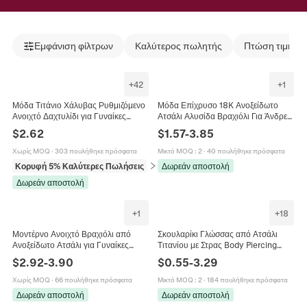
Εμφάνιση φίλτρων
Καλύτερος πωλητής
Πτώση τιμής
+
42
+
1
Μόδα Τιτάνιο Χάλυβας Ρυθμιζόμενο
Μόδα Επίχρυσο 18K Ανοξείδωτο
Ανοιχτό Δαχτυλίδι για Γυναίκες
Ατσάλι Αλυσίδα Βραχιόλι Για Άνδρες
Βίντατζ Επιχρυσωμένο Στρας
Γυναίκες Γεωμετρικό Βραχιόλι
$
2.62
$
1.57
-
3.85
Πεταλούδα Στάχυ Λουλούδι Καρδιά
Trendy Κοσμήματα Δώρο
Κορώνα Κοσμήματα
Χωρίς MOQ
·
303 πουλήθηκε πρόσφατα
Μικτό MOQ
:
2
·
40 πουλήθηκε πρόσφατα
Κορυφή 5% Καλύτερες Πωλήσεις
σε Δαχτυλίδια
Δωρεάν αποστολή
Δωρεάν αποστολή
+
1
+
18
Μοντέρνο Ανοιχτό Βραχιόλι από
Σκουλαρίκι Γλώσσας από Ατσάλι
Ανοξείδωτο Ατσάλι για Γυναίκες
Τιτανίου με Στρας Body Piercing
Πολυτελές Επιχρυσωμένο 18K
Κοσμήματα Λαμπερό Barbell για
$
2.92
-
3.90
$
0.55
-
3.29
Γεωμετρικό Κομψό Κόσμημα
Γυναίκες Άνδρες Καθημερινό
Αξεσουάρ Διακόσμησης
Χωρίς MOQ
·
66 πουλήθηκε πρόσφατα
Μικτό MOQ
:
2
·
184 πουλήθηκε πρόσφατα
Δωρεάν αποστολή
Δωρεάν αποστολή