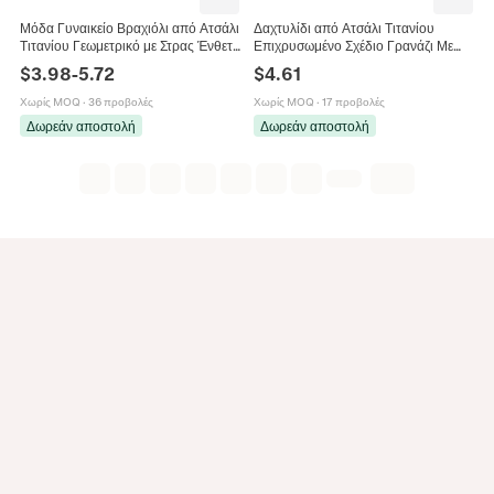
Μόδα Γυναικείο Βραχιόλι από Ατσάλι
Δαχτυλίδι από Ατσάλι Τιτανίου
Τιτανίου Γεωμετρικό με Στρας Ένθετο
Επιχρυσωμένο Σχέδιο Γρανάζι Με
Μοτίβο Πλέγματος Χρυσό Ασημί Ροζ
Ένθετο Στρας Μινιμαλιστικό
$
3.98
-
5.72
$
4.61
Χρυσό Κοσμήματα για Γυναίκες
Κόσμημα Δώρο Αγίου Βαλεντίνου για
Γυναίκες Άνδρες
Χωρίς MOQ
·
36 προβολές
Χωρίς MOQ
·
17 προβολές
Δωρεάν αποστολή
Δωρεάν αποστολή