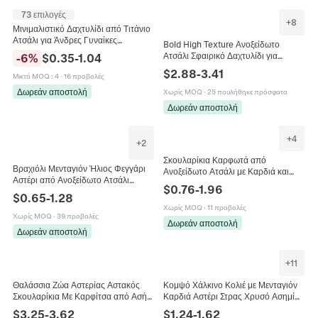
73 επιλογές
+
8
Μινιμαλιστικό Δαχτυλίδι από Τιτάνιο
Ατσάλι για Άνδρες Γυναίκες
Bold High Texture Ανοξείδωτο
Μοντέρνο Απλό Δαχτυλίδι Δακτύλου
Ατσάλι Σφαιρικό Δαχτυλίδι για
-
6
%
$
0.35
-
1.04
Πολλαπλές Επιλογές Χρωμάτων
Γυναίκες 18K Χρυσό Ασημί
$
2.88
-
3.41
Κοσμήματα
Μικτό MOQ
:
4
·
16 προβολές
Επίχρυσο Υπερβολικό Γεωμετρικό
Κοσμήματα
Δωρεάν αποστολή
Χωρίς MOQ
·
25 πουλήθηκε πρόσφατα
Δωρεάν αποστολή
+
4
+
2
Σκουλαρίκια Καρφωτά από
Βραχιόλι Μενταγιόν Ήλιος Φεγγάρι
Ανοξείδωτο Ατσάλι με Καρδιά και
Αστέρι από Ανοξείδωτο Ατσάλι
Φιόγκο με Ζιρκόνια για Γυναίκες
$
0.76
-
1.96
Τεχνητό Μαργαριτάρι για Άνδρες
Γεωμετρικά Κοσμήματα
$
0.65
-
1.28
Γυναίκες Κοσμήματα
Χωρίς MOQ
·
11 προβολές
Χωρίς MOQ
·
39 προβολές
Δωρεάν αποστολή
Δωρεάν αποστολή
+
11
Θαλάσσια Ζώα Αστερίας Αστακός
Κομψό Χάλκινο Κολιέ με Μενταγιόν
Σκουλαρίκια Με Καρφίτσα από Ασήμι
Καρδιά Αστέρι Στρας Χρυσό Ασημί
925 Χρυσό Επιμεταλλωμένο Σμάλτο
Γαλβανισμένο Τεχνητό Μαργαριτάρι
$
3.25
-
3.62
$
1.24
-
1.62