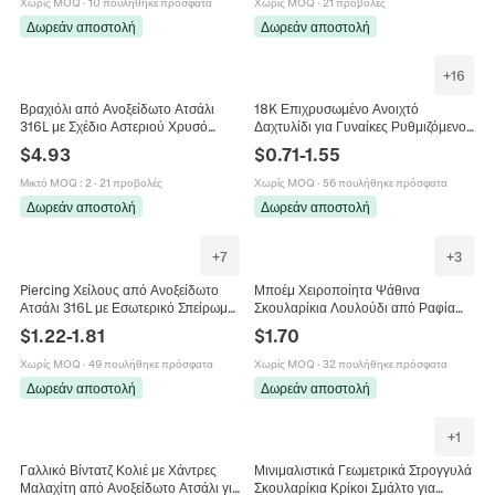
Χωρίς MOQ
·
10 πουλήθηκε πρόσφατα
Χωρίς MOQ
·
21 προβολές
Δωρεάν αποστολή
Δωρεάν αποστολή
+
16
Βραχιόλι από Ανοξείδωτο Ατσάλι
18K Επιχρυσωμένο Ανοιχτό
316L με Σχέδιο Αστεριού Χρυσό
Δαχτυλίδι για Γυναίκες Ρυθμιζόμενο
Ασημί Στρας Ένθετο Μοντέρνο
Ζιρκόνια Φύλλο Λουλούδι Παραμάνα
$
4.93
$
0.71
-
1.55
Βραχιόλι για Γυναίκες Κοσμήματα
Καρδιά Ήλιος Δέντρο της Ζωής
Δώρο
Κοσμήματα
Μικτό MOQ
:
2
·
21 προβολές
Χωρίς MOQ
·
56 πουλήθηκε πρόσφατα
Δωρεάν αποστολή
Δωρεάν αποστολή
+
7
+
3
Piercing Χείλους από Ανοξείδωτο
Μποέμ Χειροποίητα Ψάθινα
Ατσάλι 316L με Εσωτερικό Σπείρωμα
Σκουλαρίκια Λουλούδι από Ραφία
Ζιρκόνια και Τεχνητό Οπάλιο
για Γυναίκες Τεχνητό Μαργαριτάρι
$
1.22
-
1.81
$
1.70
Καρφωτό Σκουλαρίκι Χόνδρου
Στρας Καλοκαιρινά Κοσμήματα
Παραλίας
Χωρίς MOQ
·
49 πουλήθηκε πρόσφατα
Χωρίς MOQ
·
32 πουλήθηκε πρόσφατα
Δωρεάν αποστολή
Δωρεάν αποστολή
+
1
Γαλλικό Βίντατζ Κολιέ με Χάντρες
Μινιμαλιστικά Γεωμετρικά Στρογγυλά
Μαλαχίτη από Ανοξείδωτο Ατσάλι για
Σκουλαρίκια Κρίκοι Σμάλτο για