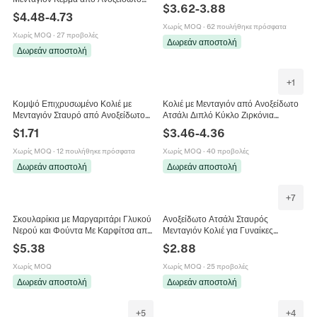
Γυναίκες με Τεχνητά Μαργαριτάρια
$
3.62
-
3.88
Ατσάλι 18K Επιχρυσωμένο για
Στρας Καρδιά Κοσμήματα
$
4.48
-
4.73
Γυναίκες με Ζιρκόνια Προσευχή
Χωρίς MOQ
·
62 πουλήθηκε πρόσφατα
Γαλήνης Μόδα
Χωρίς MOQ
·
27 προβολές
Δωρεάν αποστολή
Δωρεάν αποστολή
+
1
Κομψό Επιχρυσωμένο Κολιέ με
Κολιέ με Μενταγιόν από Ανοξείδωτο
Μενταγιόν Σταυρό από Ανοξείδωτο
Ατσάλι Διπλό Κύκλο Ζιρκόνια
Ατσάλι Μινιμαλιστικό Θρησκευτικό
Βραχιόλι Δαχτυλίδι Κοσμήματα για
$
1.71
$
3.46
-
4.36
Κόσμημα με Στρας Δώρο για
Γυναίκες Αξεσουάρ
Γυναίκες
Χωρίς MOQ
·
12 πουλήθηκε πρόσφατα
Χωρίς MOQ
·
40 προβολές
Δωρεάν αποστολή
Δωρεάν αποστολή
+
7
Σκουλαρίκια με Μαργαριτάρι Γλυκού
Ανοξείδωτο Ατσάλι Σταυρός
Νερού και Φούντα Με Καρφίτσα από
Μενταγιόν Κολιέ για Γυναίκες
Ασήμι 925 Γαλβανισμένο Χρυσό 18K
Επιχρυσωμένο με Ένθετο Στρας
$
5.38
$
2.88
Γυναικεία Κοσμήματα
Θρησκευτικό Κόσμημα Μόδας Κολιέ
Αλυσίδα Σταυρός
Χωρίς MOQ
Χωρίς MOQ
·
25 προβολές
Δωρεάν αποστολή
Δωρεάν αποστολή
+
5
+
4