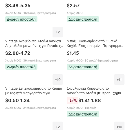
Γυναίκες Επιχρυσωμένο 18K
Γυναίκες Χαλκός Καρφίτσα Ασήμι
$
3.48
-
5.35
$
2.57
Μενταγιόν Καρδιά Αστέρι Κοσμήματα
925 Πολύχρωμα Κοσμήματα
Χωρίς MOQ
·
46 πουλήθηκε πρόσφατα
Χωρίς MOQ
Δωρεάν αποστολή
Δωρεάν αποστολή
+
2
Vintage Ανοξείδωτο Ατσάλι Ανοιχτά
Μποέμ Σκουλαρίκια από Φυσικό
Δαχτυλίδια με Φούντες για Γυναίκες
Κοχύλι Επιχρυσωμένο Περίγραμμα
Χρυσό Ασημί Γαλβανισμένο
από Ατσάλι Τιτανίου Σκουλαρίκια
$
2.88
-
4.72
$
1.45
Γεωμετρικό Μόδα Κοσμήματα Δώρο
Κοχύλι Γυναικεία Κοσμήματα
Χωρίς MOQ
·
36 πουλήθηκε πρόσφατα
Χωρίς MOQ
·
30 πουλήθηκε πρόσφατα
Δωρεάν αποστολή
Δωρεάν αποστολή
+
10
+
11
Vintage Σετ Σκουλαρίκια από Κράμα
Σκουλαρίκια Καρφωτά από
με Τεχνητά Μαργαριτάρια για
Ανοξείδωτο Ατσάλι με Στρας Σχήμα
Γυναίκες Γεωμετρικά Σκουλαρίκια
Ιππόκαμπος Αλεπού Λουλούδι
$
0.50
-
1.34
-
5
%
$
1.41
-
1.88
Κρίκοι σε σχήμα C με Στρας Σετ
Κοσμήματα Piercing για Γυναίκες
Σκουλαρίκια Καρφωτά
Άνδρες
Χωρίς MOQ
·
24 πουλήθηκε πρόσφατα
Χωρίς MOQ
·
1 κριτικές
Δωρεάν αποστολή
+
2
+
10