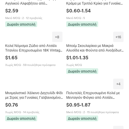
Αγγλικού Αλφαβήτου από
Κράμα με Τριπλό Κρίκο για Γυναίκες
Ανοξείδωτο Ατσάλι με Στρας για
Μινιμαλιστικά Vintage Χρυσά
$
2.59
$
0.60
-
1.54
Γυναίκες Κοσμήματα Μόδας Δώρο
Ασημένια Μεταλλικά Γεωμετρικά
Κοσμήματα
Μικτό MOQ
:
2
·
12 προβολές
Μικτό MOQ
:
5
Δωρεάν αποστολή
Δωρεάν αποστολή
+
8
+
16
Κολιέ Νόμισμα Ζώδιο από Ατσάλι
Μποέμ Σκουλαρίκια με Μακριά
Τιτανίου Επιχρυσωμένο 18K Vintage
Αλυσίδα και Φούντα από Ανοξείδωτο
Ανάγλυφο Κολιέ με Μενταγιόν από
Ατσάλι για Γυναίκες Πολύχρωμες
$
1.65
$
1.01
-
1.35
Χαλκό με τους Δώδεκα Αστερισμούς
Χάντρες Γεωμετρικά Κοσμήματα
Δώρο
Πάρτι
Χωρίς MOQ
·
59 πουλήθηκε πρόσφατα
Χωρίς MOQ
Δωρεάν αποστολή
+
4
Μινιμαλιστικό Χάλκινο Δαχτυλίδι Φίδι
Πολυτελές Επιχρυσωμένο Κολιέ με
με Στρας για Γυναίκες Γαλβανισμένο
Μενταγιόν Φιόγκο από Ατσάλι
Ρυθμιζόμενο Ανοιχτό Δαχτυλίδι
Τιτανίου Μινιμαλιστική Αλυσίδα
$
0.76
$
0.95
-
1.87
Κοσμήματα Μόδας
Φιόγκος Κοσμήματα Μόδας για
Γυναίκες Δώρο
Χωρίς MOQ
·
14 προβολές
Μικτό MOQ
:
2
·
15 πουλήθηκε πρόσφατα
Δωρεάν αποστολή
Δωρεάν αποστολή