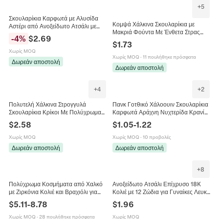
+
5
Σκουλαρίκια Καρφωτά με Αλυσίδα
Κομψά Χάλκινα Σκουλαρίκια με
Αστέρι από Ανοξείδωτο Ατσάλι με
Μακριά Φούντα Με Ένθετα Στρας
Στρας Κορεάτικη Μόδα Χρυσό Διπλή
-
4
%
$
2.69
Γεωμετρικά Τετράγωνα Σκουλαρίκια
Τρύπα Αυτιού Γυναικεία Κοσμήματα
$
1.73
για Γάμο Πάρτι Γυναικεία Κοσμήματα
Χωρίς MOQ
Χωρίς MOQ
·
11 πουλήθηκε πρόσφατα
Δωρεάν αποστολή
Δωρεάν αποστολή
+
4
+
2
Πολυτελή Χάλκινα Στρογγυλά
Πανκ Γοτθικό Χάλοουιν Σκουλαρίκια
Σκουλαρίκια Κρίκοι Με Πολύχρωμα
Καρφωτά Αράχνη Νυχτερίδα Κρανίο
Ζιρκόνια Ένθετα Χρυσό Ασημί
Χέρι Καρδιά Χαλκός Στρας Piercing
$
2.58
$
1.05
-
1.22
Επιχρυσωμένα Σκουλαρίκια Huggie
Κοσμήματα Αξεσουάρ Πάρτι Για
Για Γυναικεία Κοσμήματα
Όλους
Χωρίς MOQ
Χωρίς MOQ
·
10 προβολές
Δωρεάν αποστολή
Δωρεάν αποστολή
+
8
Πολύχρωμα Κοσμήματα από Χαλκό
Ανοξείδωτο Ατσάλι Επίχρυσο 18K
με Ζιρκόνια Κολιέ και Βραχιόλι για
Κολιέ με 12 Ζώδια για Γυναίκες Λευκό
Γυναίκες Μποέμ Επίχρυσο
Κοχύλι Ένθετο Στρογγυλό Μενταγιόν
$
5.11
-
8.78
$
1.96
Διακοσμητικά Κοσμήματα Πάρτι
Ωροσκοπίου Κοσμήματα
Χωρίς MOQ
·
28 πουλήθηκε πρόσφατα
Χωρίς MOQ