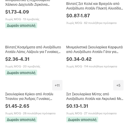
Βίντατζ Σετ Κολιέ και Βραχιόλι από
Χάλκινο Δαχτυλίδι Ζιρκόνια
Ανοξείδωτο Ατσάλι Πλεκτή Αλυσίδα
Αλφάβητο για Γυναίκες Ρυθμιζόμενο
$
1.73
-
4.09
Πλεξούδα για Γυναίκες Μινιμαλιστικά
Αρχικό Γράμμα Κόσμημα Δαχτυλίδι
$
0.87
-
1.87
Κοσμήματα Χρυσό Ασημί Τρίχρωμο
Χωρίς MOQ
·
13 προβολές
Χωρίς MOQ
·
62 πουλήθηκε πρόσφατα
Δωρεάν αποστολή
Βίντατζ Κοσμήματα από Ανοξείδωτο
Μινιμαλιστικά Σκουλαρίκια Καρφωτά
Ατσάλι Λάπις Λάζουλι για Γυναίκες
από Ανοξείδωτο Ατσάλι Γάτα για
Χρυσό Ρετρό Ήλιος Φίδι Ανοιχτό
Γυναίκες Χαριτωμένα Σκουλαρίκια
$
2.36
-
4.31
$
0.34
-
0.42
Δαχτυλίδι Κολιέ
Ζώο με Κούφια Καρδιά
Χωρίς MOQ
·
20 προβολές
Χωρίς MOQ
·
114 πουλήθηκε πρόσφατα
Δωρεάν αποστολή
+
11
+
5
Σκουλαρίκια Κρίκοι από Ατσάλι
Σετ Σκουλαρίκια Μύτης από
Τιτανίου για Άνδρες Γυναίκες
Ανοξείδωτο Ατσάλι και Ακρυλικό Με
Επιχρυσωμένα 18K Ματ με Στρας
Λουλούδι Πεταλούδα Αράχνη
$
1.45
-
2.65
$
0.13
-
1.31
Γεωμετρικά Στρογγυλά Κοσμήματα
Κοσμήματα Πιέρσινγκ για Άνδρες και
Γυναίκες
Χωρίς MOQ
·
26 πουλήθηκε πρόσφατα
Χωρίς MOQ
·
27 πουλήθηκε πρόσφατα
Δωρεάν αποστολή
Δωρεάν αποστολή