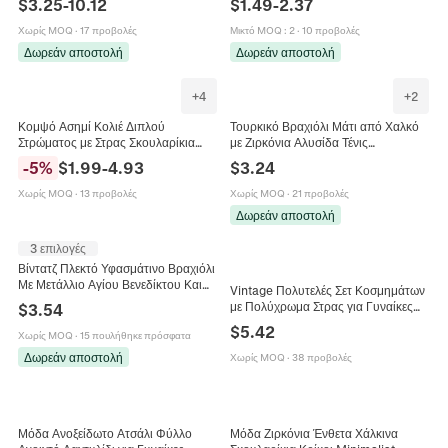
$
3.25
-
10.12
$
1.49
-
2.37
Στρας Βραχιόλι Κοσμήματα
με Κούμπωμα Ελατηρίου
Χωρίς MOQ
·
17 προβολές
Μικτό MOQ
:
2
·
10 προβολές
Δωρεάν αποστολή
Δωρεάν αποστολή
+
4
+
2
Κομψό Ασημί Κολιέ Διπλού
Τουρκικό Βραχιόλι Μάτι από Χαλκό
Στρώματος με Στρας Σκουλαρίκια
με Ζιρκόνια Αλυσίδα Τένις
Βραχιόλι Κοσμήματα για Γυναίκες
Επιχρυσωμένο 18K Γεωμετρικό
-
5
%
$
1.99
-
4.93
$
3.24
Γάμος Νύφη Συμπόσιο Αξεσουάρ
Σμάλτο Ρυθμιζόμενο Μόδα
Κοσμήματα Γυναικεία
Χωρίς MOQ
·
13 προβολές
Χωρίς MOQ
·
21 προβολές
Δωρεάν αποστολή
3 επιλογές
Βίντατζ Πλεκτό Υφασμάτινο Βραχιόλι
Με Μετάλλιο Αγίου Βενεδίκτου Και
Vintage Πολυτελές Σετ Κοσμημάτων
Τεχνητό Μαργαριτάρι Θρησκευτικό
με Πολύχρωμα Στρας για Γυναίκες
$
3.54
Κόσμημα Γυναικείο
Επιχρυσωμένο Κράμα Λουλουδάτο
$
5.42
Χωρίς MOQ
·
15 πουλήθηκε πρόσφατα
Μενταγιόν και Σκουλαρίκια
Δωρεάν αποστολή
Χωρίς MOQ
·
38 προβολές
Μόδα Ανοξείδωτο Ατσάλι Φύλλο
Μόδα Ζιρκόνια Ένθετα Χάλκινα