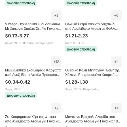
Δωρεάν αποστολή
Δωρεάν αποστολή
+
2
+
6
Vintage Σκουλαρίκια Φίδι Λουλούδι
Γαλλικό Ρετρό Ανοιχτό Δαχτυλίδι
Με Ζιρκόνια Σμάλτο Σετ Για Γυναίκες
από Ανοξείδωτο Ατσάλι με Φύλλο
Πολυτελή Χάλκινα Σκουλαρίκια
Φτερό για Γυναίκες Ρυθμιζόμενο
$
0.73
-
3.27
$
1.21
-
2.23
Κοσμήματα
Επίχρυσο 18K Ασημί Σμάλτο
Δαχτυλίδι Δώρο Κοσμήματα
Χωρίς MOQ
·
11 πουλήθηκε πρόσφατα
Μικτό MOQ
:
3
Δωρεάν αποστολή
+
12
+
4
Μινιμαλιστικά Σκουλαρίκια Καρφωτά
Ονειρικό Κολιέ Μενταγιόν Πλανήτης
από Ανοξείδωτο Ατσάλι Πρόσωπο
Χάλκινο Επιχρυσωμένο Κοσμικός
Κοριτσιού Σιλουέτα με Μακριά
Έναστρος Ουρανός Μπλε Πέτρα
$
0.34
-
0.42
$
1.28
-
1.38
Μαλλιά Μόδα Κοσμήματα Γυναικεία
Στρας Φεγγάρι Αστέρι Κολιέ για
Γυναικεία Κοσμήματα
Χωρίς MOQ
Χωρίς MOQ
·
19 προβολές
Δωρεάν αποστολή
+
2
+
4
Σετ Κοσμημάτων Χέρι της Φατιμά
Μοντέρνο Βραχιόλι Αλυσίδα από
από Ανοξείδωτο Ατσάλι για Γυναίκες
Ανοξείδωτο Ατσάλι για Γυναίκες 18K
Κολιέ με Μενταγιόν Χέρι Χάμσα με
Χρυσή Επίστρωση Κομψό Κόσμημα