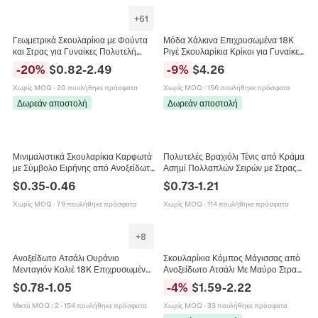
+
61
Γεωμετρικά Σκουλαρίκια με Φούντα
Μόδα Χάλκινα Επιχρυσωμένα 18K
και Στρας για Γυναίκες Πολυτελή
Ριγέ Σκουλαρίκια Κρίκοι για Γυναίκες
Σκουλαρίκια με Τεχνητά
Ευρωπαϊκό Στυλ Γεωμετρικό
-
20
%
$
0.82
-
2.49
-
9
%
$
4.26
Μαργαριτάρια με Καρφίτσα Ασήμι
Σκουλαρίκι Με Καρφίτσα Ασήμι 925
925
Χωρίς MOQ
·
20 πουλήθηκε πρόσφατα
Χωρίς MOQ
·
156 πουλήθηκε πρόσφατα
Δωρεάν αποστολή
Δωρεάν αποστολή
Μινιμαλιστικά Σκουλαρίκια Καρφωτά
Πολυτελές Βραχιόλι Τένις από Κράμα
με Σύμβολο Ειρήνης από Ανοξείδωτο
Ασημί Πολλαπλών Σειρών με Στρας
Ατσάλι για Άνδρες και Γυναίκες
για Γυναίκες Κομψό Λαμπερό
$
0.35
-
0.46
$
0.73
-
1.21
Γεωμετρικά Στρογγυλά Κοσμήματα
Κόσμημα Δώρο Ραντεβού
Χωρίς MOQ
·
79 πουλήθηκε πρόσφατα
Χωρίς MOQ
·
114 πουλήθηκε πρόσφατα
+
8
Ανοξείδωτο Ατσάλι Ουράνιο
Σκουλαρίκια Κόμπος Μάγισσας από
Μενταγιόν Κολιέ 18K Επιχρυσωμένο
Ανοξείδωτο Ατσάλι Με Μαύρο Στρας
Μποέμ Φεγγάρι Ήλιος Αστέρι Μάτι
Κελτικός Κόμπος Γεωμετρικά
$
0.78
-
1.05
-
4
%
$
1.59
-
2.22
Κολιέ για Γυναίκες Κοσμήματα
Σκουλαρίκια Γυναικεία
Μικτό MOQ
:
2
·
154 πουλήθηκε πρόσφατα
Χωρίς MOQ
·
33 πουλήθηκε πρόσφατα