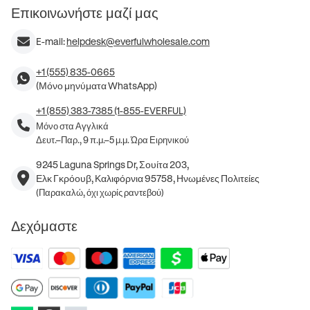
Επικοινωνήστε μαζί μας
E-mail:
helpdesk@everfulwholesale.com
+1 (555) 835-0665
(Μόνο μηνύματα WhatsApp)
+1 (855) 383-7385 (1-855-EVERFUL)
Μόνο στα Αγγλικά
Δευτ.–Παρ., 9 π.μ.–5 μ.μ. Ώρα Ειρηνικού
9245 Laguna Springs Dr, Σουίτα 203,
Ελκ Γκρόουβ, Καλιφόρνια 95758, Ηνωμένες Πολιτείες
(Παρακαλώ, όχι χωρίς ραντεβού)
Δεχόμαστε