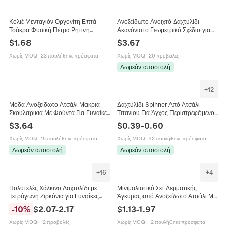
Κολιέ Μενταγιόν Οργονίτη Επτά
Ανοξείδωτο Ανοιχτό Δαχτυλίδι
Τσάκρα Φυσική Πέτρα Ρητίνη
Ακανόνιστο Γεωμετρικό Σχέδιο για
Χάλκινη Έλικα Ενεργειακή Θεραπεία
Γυναίκες Δημιουργικό Ρυθμιζόμενο
$
1.68
$
3.67
Ρέικι Διαλογισμός Unisex
Δαχτυλίδι Κύμα Δώρο
Χωρίς MOQ
·
23 πουλήθηκε πρόσφατα
Χωρίς MOQ
·
20 προβολές
Δωρεάν αποστολή
+
12
Μόδα Ανοξείδωτο Ατσάλι Μακριά
Δαχτυλίδι Spinner Από Ατσάλι
Σκουλαρίκια Με Φούντα Για Γυναίκες
Τιτανίου Για Άγχος Περιστρεφόμενο
Πολυτελή Στρας Ένθετα Κοσμήματα
Με Στρας Δαχτυλίδι Anti Stress
$
3.64
$
0.39
-
0.60
Για Πάρτι
Κοσμήματα Unisex
Χωρίς MOQ
·
15 πουλήθηκε πρόσφατα
Χωρίς MOQ
·
42 πουλήθηκε πρόσφατα
Δωρεάν αποστολή
Δωρεάν αποστολή
+
16
+
4
Πολυτελές Χάλκινο Δαχτυλίδι με
Μινιμαλιστικό Σετ Δερματικής
Τετράγωνη Ζιρκόνια για Γυναίκες
Άγκυρας από Ανοξείδωτο Ατσάλι Με
Χρυσό Ροζ Χρυσό Επιμεταλλωμένο
Εσωτερικό Σπείρωμα Ζιρκόνια Skin
-
10
%
$
2.07
-
2.17
$
1.13
-
1.97
Μόδα Γεωμετρία Δαχτυλίδι Κόσμημα
Diver Κοσμήματα Πιρσινγκ Unisex
Χωρίς MOQ
·
12 προβολές
Χωρίς MOQ
·
12 πουλήθηκε πρόσφατα