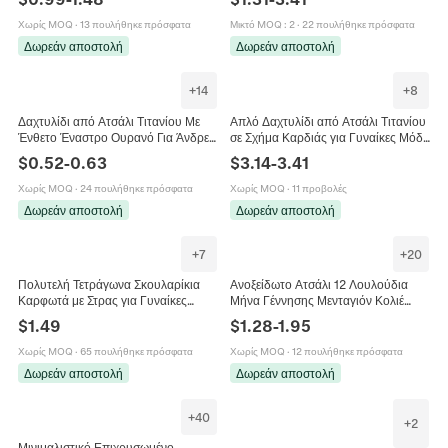
Κοσμήματα Φίδι
Χαλκηδόνιος Χάντρες Ελαστικό
Βραχιόλι Κοσμήματα
Χωρίς MOQ
·
13 πουλήθηκε πρόσφατα
Μικτό MOQ
:
2
·
22 πουλήθηκε πρόσφατα
Δωρεάν αποστολή
Δωρεάν αποστολή
+
14
+
8
Δαχτυλίδι από Ατσάλι Τιτανίου Με
Απλό Δαχτυλίδι από Ατσάλι Τιτανίου
Ένθετο Έναστρο Ουρανό Για Άνδρες
σε Σχήμα Καρδιάς για Γυναίκες Μόδα
Γυναίκες 8mm Ματ Μόδα Ζευγάρι
Κοσμήματα με Στρας Δώρο Γάμου
$
0.52
-
0.63
$
3.14
-
3.41
Γάμος Κοσμήματα Δώρο
Γενεθλίων
Χωρίς MOQ
·
24 πουλήθηκε πρόσφατα
Χωρίς MOQ
·
11 προβολές
Δωρεάν αποστολή
Δωρεάν αποστολή
+
7
+
20
Πολυτελή Τετράγωνα Σκουλαρίκια
Ανοξείδωτο Ατσάλι 12 Λουλούδια
Καρφωτά με Στρας για Γυναίκες
Μήνα Γέννησης Μενταγιόν Κολιέ
Χάλκινα Γεωμετρικά Halo Με
Χρυσό Ασημί Σμάλτο Λουλούδι Κολιέ
$
1.49
$
1.28
-
1.95
Καρφίτσα από Ασήμι 925
για Γυναίκες Μόδα Κοσμήματα
Κοσμήματα
Χωρίς MOQ
·
65 πουλήθηκε πρόσφατα
Χωρίς MOQ
·
12 πουλήθηκε πρόσφατα
Δωρεάν αποστολή
Δωρεάν αποστολή
+
40
+
2
Μινιμαλιστικό Επιχρυσωμένο