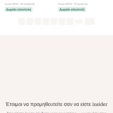
Σκουλαρίκι
Χωρίς MOQ
·
25 προβολές
Χωρίς MOQ
·
13 προβολές
Δωρεάν αποστολή
Δωρεάν αποστολή
Έτοιμοι να προμηθευτείτε σαν να είστε insider