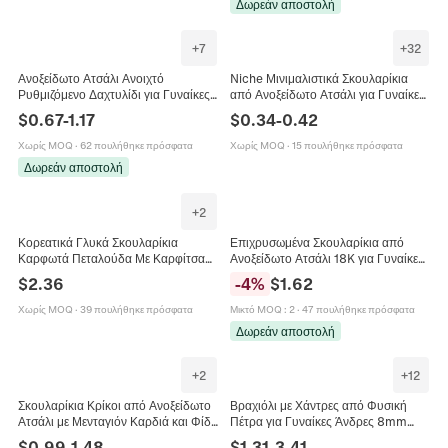
Δωρεάν αποστολή
+
7
+
32
Ανοξείδωτο Ατσάλι Ανοιχτό
Niche Μινιμαλιστικά Σκουλαρίκια
Ρυθμιζόμενο Δαχτυλίδι για Γυναίκες
από Ανοξείδωτο Ατσάλι για Γυναίκες
Κομψό Κόσμημα με Τεχνητό
Origami Γερανός Τάρανδος Ρόδο
$
0.67
-
1.17
$
0.34
-
0.42
Μαργαριτάρι Στρας Λουλούδι Καρδιά
Ψαλίδι Κοσμήματα Μόδας
Χωρίς MOQ
·
62 πουλήθηκε πρόσφατα
Χωρίς MOQ
·
15 πουλήθηκε πρόσφατα
Δωρεάν αποστολή
+
2
Κορεατικά Γλυκά Σκουλαρίκια
Επιχρυσωμένα Σκουλαρίκια από
Καρφωτά Πεταλούδα Με Καρφίτσα
Ανοξείδωτο Ατσάλι 18K για Γυναίκες
από Ασήμι 925 Χαλκός Στρας
Μινιμαλιστικό Γεωμετρικό Σχέδιο
$
2.36
-
4
%
$
1.62
Κοσμήματα για Γυναίκες Δώρο
Φτερό και Σταγόνα με Καρφίτσα
Ασήμι 925
Χωρίς MOQ
·
39 πουλήθηκε πρόσφατα
Μικτό MOQ
:
2
·
47 πουλήθηκε πρόσφατα
Δωρεάν αποστολή
+
2
+
12
Σκουλαρίκια Κρίκοι από Ανοξείδωτο
Βραχιόλι με Χάντρες από Φυσική
Ατσάλι με Μενταγιόν Καρδιά και Φίδι
Πέτρα για Γυναίκες Άνδρες 8mm
για Γυναίκες Χρυσό Ασημί
Στρογγυλό Αχάτης Ιάδεη
$
0.99
-
1.48
$
1.31
-
3.41