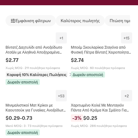
Εμφάνιση φίλτρων
Καλύτερος πωλητής
Πτώση τιμής
+
1
+
15
Βίντατζ Δαχτυλίδι από Ανοξείδωτο
Μποέμ Σκουλαρίκια Σταγόνα από
Ατσάλι με Αληθινά Αποξηραμένα
Φυσική Πέτρα Βίντατζ Χειροποίητα
Λουλούδια Ρυθμιζόμενο Ανοιχτό
Πολύχρωμα Κρεμαστά Σκουλαρίκια
$
2.77
$
2.74
Ρητίνη Ανθικά Δαχτυλίδια
Κοσμήματα Μόδας Δώρο για
Επιχρυσωμένο Βοτανικό Κόσμημα
Γυναίκες
Χωρίς MOQ
·
211 πουλήθηκε πρόσφατα
Χωρίς MOQ
·
60 πουλήθηκε πρόσφατα
Γυναικείο
Κορυφή 10% Καλύτερες Πωλήσεις
σε Δαχτυλίδια
Δωρεάν αποστολή
Δωρεάν αποστολή
+
53
+
2
Μινιμαλιστικοί Ματ Κρίκοι με
Χαριτωμένο Κολιέ Με Μενταγιόν
Καουτσούκ για Γυναίκες Ανοξείδωτο
Πάντα Από Κράμα Και Σμάλτο Για
Ατσάλι Πολύχρωμοι Γεωμετρικοί
Άνδρες Γυναίκες Επιχρυσωμένα
$
0.29
-
0.73
-
3
%
$
0.25
Κυκλικοί Κρίκοι Κοσμήματα
Κοσμήματα Ζώων Δώρο Πάντα
Μικτό MOQ
:
3
·
73 πουλήθηκε πρόσφατα
Χωρίς MOQ
·
286 πουλήθηκε πρόσφατα
Δωρεάν αποστολή