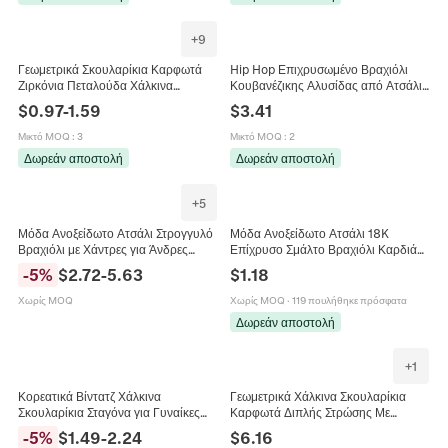
+
9
Γεωμετρικά Σκουλαρίκια Καρφωτά
Hip Hop Επιχρυσωμένο Βραχιόλι
Ζιρκόνια Πεταλούδα Χάλκινα
Κουβανέζικης Αλυσίδας από Ατσάλι
Επιχρυσωμένα 18K Μικροί Κρίκοι για
Τιτανίου Με Λαμπερό Ζιρκόνια
$
0.97
-
1.59
$
3.41
Γυναίκες Κοσμήματα
Καρδιά Πέτρα Για Unisex
Κοσμήματα Μόδας
Μικτό MOQ
:
3
Μικτό MOQ
:
2
Δωρεάν αποστολή
Δωρεάν αποστολή
+
5
Μόδα Ανοξείδωτο Ατσάλι Στρογγυλό
Μόδα Ανοξείδωτο Ατσάλι 18K
Βραχιόλι με Χάντρες για Άνδρες
Επίχρυσο Σμάλτο Βραχιόλι Καρδιά
Γυναίκες Αδιάβροχο Γυαλισμένο
Πολύχρωμο Στάγδην Έλαιο Καρδιά
-
5
%
$
2.72
-
5.63
$
1.18
Μεταλλικό Βραχιόλι με Αλυσίδα
Αλυσίδα Βραχιόλι Unisex
Κοσμήματα Δώρο
Κοσμήματα
Χωρίς MOQ
Χωρίς MOQ
·
119 πουλήθηκε πρόσφατα
Δωρεάν αποστολή
+
1
Κορεατικά Βίντατζ Χάλκινα
Γεωμετρικά Χάλκινα Σκουλαρίκια
Σκουλαρίκια Σταγόνα για Γυναίκες
Καρφωτά Διπλής Στρώσης Με
Ένθετο Ζιρκόνιο Επιχρυσωμένο
Ζιρκόνια Για Γυναίκες Μόδα Ζιρκόνια
-
5
%
$
1.49
-
2.24
$
6.16
Ασημί Κομψό Μόδα Κοσμήματα
Ένθετα Κοσμήματα