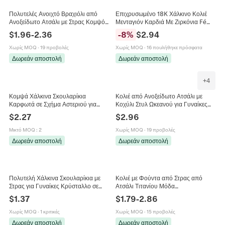
Πολυτελές Ανοιχτό Βραχιόλι από
Επιχρυσωμένο 18K Χάλκινο Κολιέ
Ανοξείδωτο Ατσάλι με Στρας Κομψό
Μενταγιόν Καρδιά Με Ζιρκόνια Fé
Pavé Ένθετο Χρυσό Ροζ Χρυσό
Γράμμα Σμάλτο Διπλή Καρδιά
$
1.96
-
2.36
-
8
%
$
2.94
Ασημί Κοσμήματα για Γυναίκες
Κοσμήματα για Γυναίκες
Χωρίς MOQ
·
19 προβολές
Χωρίς MOQ
·
16 πουλήθηκε πρόσφατα
Δωρεάν αποστολή
Δωρεάν αποστολή
+
4
Κομψά Χάλκινα Σκουλαρίκια
Κολιέ από Ανοξείδωτο Ατσάλι με
Καρφωτά σε Σχήμα Αστεριού για
Κοχύλι Στυλ Ωκεανού για Γυναίκες
Γυναίκες Κούφιο Πεντάγραμμο με
Επιχρυσωμένο Αστερίας Χελώνα
$
2.27
$
2.96
Ένθετη Ζιρκόνια Χρυσά Ασημένια
Ιππόκαμπος Δελφίνι Μενταγιόν
Κοσμήματα
Μικτό MOQ
:
2
Χωρίς MOQ
·
19 προβολές
Δωρεάν αποστολή
Δωρεάν αποστολή
Πολυτελή Χάλκινα Σκουλαρίκια με
Κολιέ με Φούντα από Στρας από
Στρας για Γυναίκες Κρύσταλλο σε
Ατσάλι Τιτανίου Μόδα
Σχήμα Σταγόνας Οβάλ Κοπή
Επιχρυσωμένο με Ένθετο
$
1.37
$
1.79
-
2.86
Κοσμήματα Μόδας για Γάμο
Πολύχρωμο Πολύτιμο Λίθο Κολιέ
Χωρίς MOQ
·
1 κριτικές
Χωρίς MOQ
·
15 προβολές
Δωρεάν αποστολή
Δωρεάν αποστολή