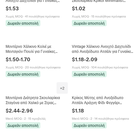
Ανοιχτό Δαχτυλίδι για Γυναίκες
Σκουλαρίκια Κρίκοι Minimalist
Χρυσό Σμάλτο Πολύχρωμο Μαύρο
Επιχρυσωμένα Σκουλαρίκια Huggie
$
1.53
$
1.02
Λευκό Ρυθμιζόμενο Κοσμήματα
Κοσμήματα για Άνδρες Γυναίκες
Χωρίς MOQ
·
41 πουλήθηκε πρόσφατα
Χωρίς MOQ
·
15 πουλήθηκε πρόσφατα
Δωρεάν αποστολή
Δωρεάν αποστολή
Μοντέρνο Χάλκινο Κολιέ με
Vintage Χάλκινο Ανοιχτό Δαχτυλίδι
Μενταγιόν Πουλί για Γυναίκες
από Ανοξείδωτο Ατσάλι για Γυναίκες
Επιχρυσωμένο 18K Ασημένιο
Σχέδιο Κορώνας Κύματος
$
1.50
-
1.70
$
1.18
-
2.09
Πολύχρωμο Στρας Φτερά
Ρυθμιζόμενο Γεωμετρικό Κόσμημα
Περιστεριού Κόσμημα
Χωρίς MOQ
·
20 πουλήθηκε πρόσφατα
Χωρίς MOQ
·
104 πουλήθηκε πρόσφατα
Δωρεάν αποστολή
Δωρεάν αποστολή
+
2
Μοντέρνα Διάτρητα Σκουλαρίκια
Κρίκος Μύτης από Ανοξείδωτο
Σταγόνα από Χαλκό με Στρας
Ατσάλι Αράχνη Φίδι Φεγγάρι
Γυναικεία Κοσμήματα με Καρφίτσα
Πεντάγραμμα Σκουλαρίκι με Μεντεσέ
$
2.44
-
2.96
$
1.18
από Ασήμι 925 Κομψό Αξεσουάρ
Κοσμήματα Piercing Σώματος για
Άνδρες Γυναίκες
Μικτό MOQ
:
2
·
15 προβολές
Μικτό MOQ
:
2
·
14 πουλήθηκε πρόσφατα
Δωρεάν αποστολή
Δωρεάν αποστολή