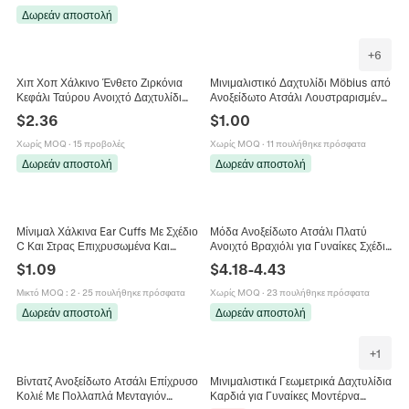
Δωρεάν αποστολή
+
6
Χιπ Χοπ Χάλκινο Ένθετο Ζιρκόνια
Μινιμαλιστικό Δαχτυλίδι Möbius από
Κεφάλι Ταύρου Ανοιχτό Δαχτυλίδι
Ανοξείδωτο Ατσάλι Λουστραρισμένο
Μόδα Μποέμ Ρυθμιζόμενο Χρυσό
Κυματιστό Για Άνδρες Γυναίκες
$
2.36
$
1.00
Δαχτυλίδι Ζώο Γυναικών
Μοντέρνο Κόσμημα Δώρο
Χωρίς MOQ
·
15 προβολές
Χωρίς MOQ
·
11 πουλήθηκε πρόσφατα
Δωρεάν αποστολή
Δωρεάν αποστολή
Μίνιμαλ Χάλκινα Ear Cuffs Με Σχέδιο
Μόδα Ανοξείδωτο Ατσάλι Πλατύ
C Και Στρας Επιχρυσωμένα Και
Ανοιχτό Βραχιόλι για Γυναίκες Σχέδιο
Επαργυρωμένα Κοσμήματα Για
Πεταλούδα Λουλούδι Επιχρυσωμένο
$
1.09
$
4.18
-
4.43
Γυναίκες Για Εμφάνιση Σε Πάρτι
18K Ρυθμιζόμενο Βραχιόλι Μανσέτα
Μικτό MOQ
:
2
·
25 πουλήθηκε πρόσφατα
Χωρίς MOQ
·
23 πουλήθηκε πρόσφατα
Δωρεάν αποστολή
Δωρεάν αποστολή
+
1
Βίντατζ Ανοξείδωτο Ατσάλι Επίχρυσο
Μινιμαλιστικά Γεωμετρικά Δαχτυλίδια
Κολιέ Με Πολλαπλά Μενταγιόν
Καρδιά για Γυναίκες Μοντέρνα