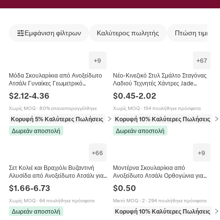
Εμφάνιση φίλτρων
Καλύτερος πωλητής
Πτώση τιμής
+
9
+
67
Μόδα Σκουλαρίκια από Ανοξείδωτο
Νέο-Κινεζικό Στυλ Σμάλτο Σταγόνας
Ατσάλι Γυναίκες Γεωμετρικό
Λαδιού Τεχνητές Χάντρες Jade
Πεταλούδα Αστέρι Στρογγυλό
Φούντα Σκουλαρίκια Βίντατζ
$
2.12
-
4.36
$
0.45
-
2.02
Ρωμαϊκοί Αριθμοί Φούντα Στρας
Πεταλούδα Λουλούδι Σχέδιο Κράμα
Τεχνητό Μαργαριτάρι
Τεχνητό Μαργαριτάρι Γυναικεία
Χωρίς MOQ
·
80% επαναπαραγγέλθηκε
Χωρίς MOQ
·
154 πουλήθηκε πρόσφατα
Κοσμήματα
Κορυφή 5% Καλύτερες Πωλήσεις
σε Σκουλαρίκια
Κορυφή 10% Καλύτερες Πωλήσεις
σε
Δωρεάν αποστολή
Δωρεάν αποστολή
+
66
+
9
Σετ Κολιέ και Βραχιόλι Βυζαντινή
Μοντέρνα Σκουλαρίκια από
Αλυσίδα από Ανοξείδωτο Ατσάλι για
Ανοξείδωτο Ατσάλι Ορθογώνια για
Άνδρες Γυναίκες Μενταγιόν Σταυρός
Γυναίκες Ζωικό Μοτίβο Λεοπάρ
$
1.66
-
6.73
$
0.50
Θρησκευτικά Κοσμήματα
Αγελάδα Ζέβρα Μάρμαρο
Κοσμήματα
Χωρίς MOQ
·
64 πουλήθηκε πρόσφατα
Μικτό MOQ
:
2
·
294 πουλήθηκε πρόσφατα
Δωρεάν αποστολή
Κορυφή 10% Καλύτερες Πωλήσεις
σε