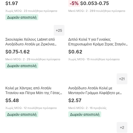
Πεταλούδα Λουλούδι Τετράγωνο
Μεταλλικά Γαλβανισμένα Κοσμήματα
$
1.97
-
5
%
$
0.053
-
0.75
Πράσινο Λευκό Στρας Κοσμήματα για
Αξεσουάρ Δώρο για Φίλες
Γυναίκες
Χωρίς MOQ
·
23 πουλήθηκε πρόσφατα
Μικτό MOQ
:
2
·
289 πουλήθηκε πρόσφατα
Δωρεάν αποστολή
+
25
Σκουλαρίκι Χείλους Labret από
Διπλό Κολιέ Y για Γυναίκες
Ανοξείδωτο Ατσάλι με Ζιρκόνια
Επιχρυσωμένο Κράμα Στρας Σταγόνα
Αστέρι Φύλλο Πεταλούδα Εσωτερικό
και Μπάρα Μενταγιόν Μόδα
$
0.75
-
1.62
$
0.62
Σπείρωμα Σκουλαρίκια Χόνδρου
Κοσμήματα Καθημερινό Δώρο Πάρτι
Μικτό MOQ
:
2
·
29 πουλήθηκε πρόσφατα
Χωρίς MOQ
·
15 πουλήθηκε πρόσφατα
Δωρεάν αποστολή
+
21
Κολιέ με Χάντρες από Ατσάλι
Ανοξείδωτο Ατσάλι Κολιέ με
Τιτανίου και Πέτρα Μάτι της Γάτας
Μενταγιόν Γράμμα Αλφάβητο με
Κομψό Μοντέρνο Choker για
Καρδιά Στολισμένο με Ζιρκόνια
$
5.48
$
2.57
Γυναίκες Αλυσίδα Κλείδας
Χρυσό Κόσμημα με Καλλιγραφικά
Κοσμήματα
Αρχικά
Χωρίς MOQ
·
12 πουλήθηκε πρόσφατα
Μικτό MOQ
:
2
·
16 προβολές
Δωρεάν αποστολή
Δωρεάν αποστολή
+
2