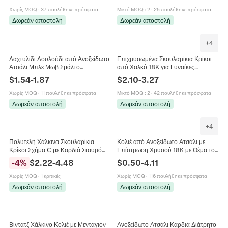
Χωρίς MOQ
·
37 πουλήθηκε πρόσφατα
Μικτό MOQ
:
2
·
25 πουλήθηκε πρόσφατα
Δωρεάν αποστολή
Δωρεάν αποστολή
+
4
Δαχτυλίδι Λουλούδι από Ανοξείδωτο
Επιχρυσωμένα Σκουλαρίκια Κρίκοι
Ατσάλι Μπλε Μωβ Σμάλτο
από Χαλκό 18K για Γυναίκες
Επιχρυσωμένο Ρυθμιζόμενο Ανοιχτό
Μινιμαλιστικά Γεωμετρικά Παχιά
$
1.54
-
1.87
$
2.10
-
3.27
Δαχτυλίδι Κοσμήματα Μόδας για
Στρογγυλά Κοσμήματα
Γυναίκες
Χωρίς MOQ
·
11 πουλήθηκε πρόσφατα
Μικτό MOQ
:
2
·
42 πουλήθηκε πρόσφατα
Δωρεάν αποστολή
Δωρεάν αποστολή
+
4
Πολυτελή Χάλκινα Σκουλαρίκια
Κολιέ από Ανοξείδωτο Ατσάλι με
Κρίκοι Σχήμα C με Καρδιά Σταυρό
Επίστρωση Χρυσού 18K με Θέμα τον
και Ζιρκόνια για Γυναίκες
Ωκεανό με Μενταγιόν Κοχύλι Αστερία
-
4
%
$
2.22
-
4.48
$
0.50
-
4.11
Επιχρυσωμένα 14K Κοσμήματα
Ψάρι Κοράλλι Τεχνητό Μαργαριτάρι
Στρας για Γυναίκες
Χωρίς MOQ
·
1 κριτικές
Χωρίς MOQ
·
116 πουλήθηκε πρόσφατα
Δωρεάν αποστολή
Δωρεάν αποστολή
Βίντατζ Χάλκινο Κολιέ με Μενταγιόν
Ανοξείδωτο Ατσάλι Καρδιά Διάτρητο