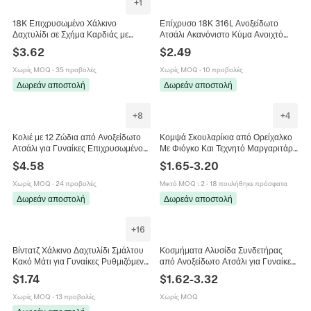
+
1
18K Επιχρυσωμένο Χάλκινο
Επίχρυσο 18Κ 316L Ανοξείδωτο
Δαχτυλίδι σε Σχήμα Καρδιάς με
Ατσάλι Ακανόνιστο Κύμα Ανοιχτό
Στρας και Τεχνητό Μαργαριτάρι
Δαχτυλίδι Φαρδιά Μπάντα
$
3.62
$
2.49
Ρυθμιζόμενο Γυναικείο Κόσμημα
Μινιμαλιστικό Ρυθμιζόμενο Δαχτυλίδι
Μόδας Δώρο
Για Γυναίκες Κοσμήματα Statement
Χωρίς MOQ
·
35 προβολές
Χωρίς MOQ
·
10 προβολές
Στυλ Ins
Δωρεάν αποστολή
Δωρεάν αποστολή
+
8
+
4
Κολιέ με 12 Ζώδια από Ανοξείδωτο
Κομψά Σκουλαρίκια από Ορείχαλκο
Ατσάλι για Γυναίκες Επιχρυσωμένο
Με Φιόγκο Και Τεχνητό Μαργαριτάρι
Μενταγιόν με Υφή Πράσινου
Με Στρας Γεωμετρικό Σχήμα Πέταλο
$
4.58
$
1.65
-
3.20
Μαλαχίτη Κοσμήματα
Για Γυναίκες
Χωρίς MOQ
·
24 προβολές
Μικτό MOQ
:
2
·
18 πουλήθηκε πρόσφατα
Δωρεάν αποστολή
Δωρεάν αποστολή
+
16
Βίντατζ Χάλκινο Δαχτυλίδι Σμάλτου
Κοσμήματα Αλυσίδα Συνδετήρας
Κακό Μάτι για Γυναίκες Ρυθμιζόμενο
από Ανοξείδωτο Ατσάλι για Γυναίκες
Ανοιχτό Δαχτυλίδι με Ένθετο
Άνδρες Hip Hop Πολυεπίπεδο Κολιέ
$
1.74
$
1.62
-
3.32
Ζιρκόνια Μοντέρνα Κοσμήματα
Και Βραχιόλι Χρυσό Ασημί
Χωρίς MOQ
·
13 προβολές
Χωρίς MOQ