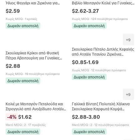
Ήλιος Φεγγάρι και Ζιρκόνια για
Βιβλίο Μενταγιόν Κολιέ για Γυναίκες
Γυναίκες Επιχρυσωμένη Αλυσίδα
Άνδρες Trendy Μινιμαλιστική
$
2.59
$
2.62
-
3.27
Συνδετήρας Κοσμήματα Μόδας
Αλυσίδα Μόδα Κοσμήματα Δώρο
Χωρίς MOQ
·
1 κριτικές
Χωρίς MOQ
·
124 πουλήθηκε πρόσφατα
Δωρεάν αποστολή
Δωρεάν αποστολή
+
9
Σκουλαρίκια Πέταλο Διπλής Κεφαλής
Σκουλαρίκια Κρίκοι από Φυσική
από Ατσάλι Τιτανίου Ζιρκόνια
Πέτρα Αβεντουρίνη για Γυναίκες
Κοσμήματα Piercing Γεωμετρικά
$
0.85
-
1.69
Τρεις Πράσινες Χάντρες Καρφίτσα
Σκουλαρίκια για Γυναίκες
$
2.88
Ασήμι 925 Μινιμαλιστικά Κοσμήματα
Χωρίς MOQ
·
12 πουλήθηκε πρόσφατα
Χωρίς MOQ
·
19 πουλήθηκε πρόσφατα
Δωρεάν αποστολή
Δωρεάν αποστολή
+
9
Κολιέ με Μενταγιόν Πεταλούδα και
Γαλλικά Βίντατζ Πολυτελή Χάλκινα
Στρογγυλό από Ανοξείδωτο Ατσάλι
Σκουλαρίκια Καρφωτά Κομψά
Σκουλαρίκια για Γυναίκες Κομψά
Τεχνητά Μαργαριτάρια Φιόγκος
-
4
%
$
1.62
$
2.88
-
3.80
Κοσμήματα
Καρδιά Κοχύλι Κοσμήματα Γυναικεία
Μικτό MOQ
:
2
·
17 προβολές
Μικτό MOQ
:
2
·
12 πουλήθηκε πρόσφατα
Δωρεάν αποστολή
Δωρεάν αποστολή