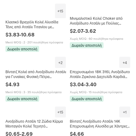
+
15
Μινιμαλιστικό Κολιέ Choker από
Κλασικό Βραχιόλι Κολιέ Αλυσίδα
Ανοξείδωτο Ατσάλι με Πούλιες
Τένις από Ατσάλι Τιτανίου με
Δίσκους για Γυναίκες Επιχρυσωμένο
$
2.07
-
3.62
Ζιρκόνια Για Unisex Λαμπερή
14K Ροζ Χρυσό Ασημί Λεπτή
$
3.83
-
10.68
Αλυσίδα Ζιρκόνια Κοσμήματα Μόδας
Αλυσίδα Κοσμήματα
Χωρίς MOQ
·
60 πουλήθηκε πρόσφατα
Δώρο
Μικτό MOQ
:
2
·
201 πουλήθηκε πρόσφατα
Δωρεάν αποστολή
Δωρεάν αποστολή
+
2
+
4
Βίντατζ Κολιέ από Ανοξείδωτο Ατσάλι
Επιχρυσωμένο 18K 316L Ανοξείδωτο
για Γυναίκες Φυσική Πέτρα
Ατσάλι Ζιρκόνια Δαχτυλίδι Καρδιά
Τετράγωνο Ήλιος Αστέρι Κρεμαστό
Βίντατζ Αλυσίδα Ο Μινιμαλιστικά
$
4.93
$
3.04
-
3.40
Κοσμήματα Δώρο
Δαχτυλίδια για Γυναίκες
Μικτό MOQ
:
3
·
35 πουλήθηκε πρόσφατα
Χωρίς MOQ
·
15 πουλήθηκε πρόσφατα
Δωρεάν αποστολή
Δωρεάν αποστολή
+
15
+
1
Ανοξείδωτο Ατσάλι 12 Ζώδια Κέρμα
Βίντατζ Ανοξείδωτο Ατσάλι 14K
Μενταγιόν Κολιέ Τεχνητό
Επιχρυσωμένη Αλυσίδα με Χάντρες
Μαργαριτάρι Ένθετο Μαργαριταριού
για Γυναίκες Πολύπλευρο Οβάλ
$
0.65
-
2.69
$
4.66
Χρυσό Στρας Κοσμήματα
Φυσικό Λίθο Μενταγιόν Κοσμήματα