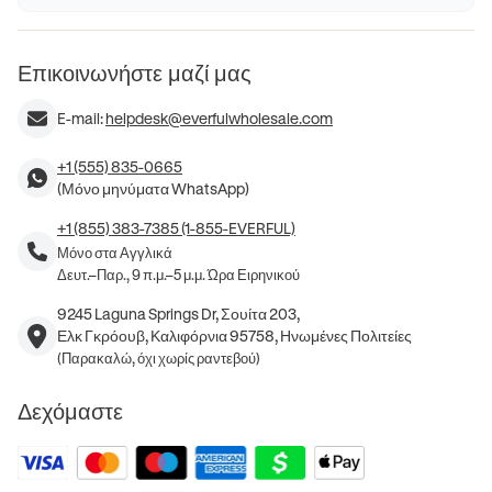
Επικοινωνήστε μαζί μας
E-mail:
helpdesk@everfulwholesale.com
+1 (555) 835-0665
(Μόνο μηνύματα WhatsApp)
+1 (855) 383-7385 (1-855-EVERFUL)
Μόνο στα Αγγλικά
Δευτ.–Παρ., 9 π.μ.–5 μ.μ. Ώρα Ειρηνικού
9245 Laguna Springs Dr, Σουίτα 203,
Ελκ Γκρόουβ, Καλιφόρνια 95758, Ηνωμένες Πολιτείες
(Παρακαλώ, όχι χωρίς ραντεβού)
Δεχόμαστε