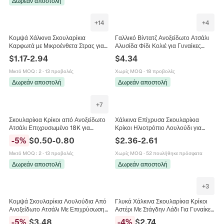
Δωρεάν αποστολή
+
14
+
4
Κομψά Χάλκινα Σκουλαρίκια
Γαλλικό Βίντατζ Ανοξείδωτο Ατσάλι
Καρφωτά με Μικροένθετα Στρας για
Αλυσίδα Φίδι Κολιέ για Γυναίκες
Γυναίκες Γεωμετρικά Οβάλ Σχήμα C
Κομψό Τεχνητό Μαργαριτάρι Αστέρι
$
1.17
-
2.94
$
4.34
Κρίκοι Μόδα Κοσμήματα
Τετράγωνο Μενταγιόν Κοσμήματα
Μικτό MOQ
:
2
·
13 προβολές
Χωρίς MOQ
·
18 προβολές
Δωρεάν αποστολή
Δωρεάν αποστολή
+
7
Σκουλαρίκια Κρίκοι από Ανοξείδωτο
Χάλκινα Επίχρυσα Σκουλαρίκια
Ατσάλι Επιχρυσωμένο 18K για
Κρίκοι Ηλιοτρόπιο Λουλούδι για
Γυναίκες Γεωμετρικό Κυκλικό Μόδα
Γυναίκες Πολυτελή Στρας Μοναδικά
-
5
%
$
0.50
-
0.80
$
2.36
-
2.61
Κοσμήματα Αξεσουάρ
Κοσμήματα Υψηλής Ποιότητας
Δώρο
Μικτό MOQ
:
2
·
13 προβολές
Χωρίς MOQ
·
52 πουλήθηκε πρόσφατα
Δωρεάν αποστολή
Δωρεάν αποστολή
+
3
Κομψά Σκουλαρίκια Λουλούδια Από
Γλυκά Χάλκινα Σκουλαρίκια Κρίκοι
Ανοξείδωτο Ατσάλι Με Επιχρύσωση
Αστέρι Με Στάγδην Λάδι Για Γυναίκες
18K Για Γυναίκες Μινιμαλιστικό Floral
Πολύχρωμα Στρας Σμάλτο Σχήμα
-
5
%
$
3.48
-
4
%
$
2.74