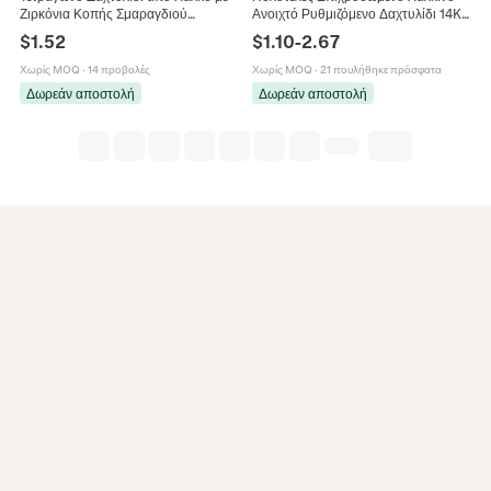
Ζιρκόνια Κοπής Σμαραγδιού
Ανοιχτό Ρυθμιζόμενο Δαχτυλίδι 14K
Princess για Γυναίκες Κομψό Ασημί
για Γυναίκες Κομψό Δαχτυλίδι
$
1.52
$
1.10
-
2.67
Χρώμα Δαχτυλίδι Αρραβώνων Γάμου
Ζιρκόνια Πεντάγραμμο Αστέρι
Κόσμημα
Τετράγωνο Τρίγωνο Κοσμήματα
Χωρίς MOQ
·
14 προβολές
Χωρίς MOQ
·
21 πουλήθηκε πρόσφατα
Μόδας
Δωρεάν αποστολή
Δωρεάν αποστολή