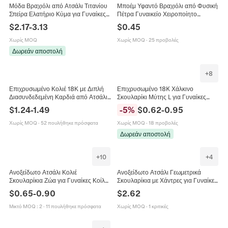
Μόδα Βραχιόλι από Ατσάλι Τιτανίου
Μποέμ Υφαντό Βραχιόλι από Φυσική
Σπείρα Ελατήριο Κύμα για Γυναίκες
Πέτρα Γυναικείο Χειροποίητο
Κορεατικό Στυλ Ανοιχτό Βραχιόλι
Πολύχρωμο Ακανόνιστο Χαλίκι
$
2.17
-
3.13
$
0.45
Κοσμήματα Δώρο
Ρυθμιζόμενο Κόσμημα Μόδας
Χωρίς MOQ
Χωρίς MOQ
·
25 προβολές
Δωρεάν αποστολή
+
8
Επιχρυσωμένο Κολιέ 18Κ με Διπλή
Επιχρυσωμένο 18K Χάλκινο
Διασυνδεδεμένη Καρδιά από Ατσάλι
Σκουλαρίκι Μύτης L για Γυναίκες
Τιτανίου για Γυναίκες Μενταγιόν με
Ζιρκόνια Ένθετος Φιόγκος Αστέρι
$
1.24
-
1.49
-
5
%
$
0.62
-
0.95
Στρας Κοσμήματα
Λουλούδι Κοσμήματα Σώματος
Χωρίς MOQ
·
52 πουλήθηκε πρόσφατα
Χωρίς MOQ
·
18 προβολές
Δωρεάν αποστολή
+
10
+
4
Ανοξείδωτο Ατσάλι Κολιέ
Ανοξείδωτο Ατσάλι Γεωμετρικά
Σκουλαρίκια Ζώα για Γυναίκες Κοίλο
Σκουλαρίκια με Χάντρες για Γυναίκες
Γαλλικό Μπουλντόγκ Τσιουάουα
Επιχρυσωμένα Vintage Ins
$
0.65
-
0.90
$
2.62
Πουλί Γκέκο Κοσμήματα
Σκουλαρίκια Κοσμήματα Δώρο
Μικτό MOQ
:
2
·
11 πουλήθηκε πρόσφατα
Χωρίς MOQ
·
1 κριτικές