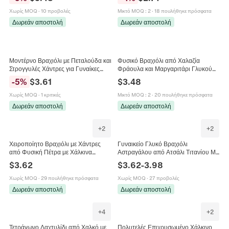
Σχέδιο Με Τεχνητά Μαργαριτάρια
Αστέρι Κοσμήματα
Χωρίς MOQ
·
10 προβολές
Μικτό MOQ
:
2
·
18 πουλήθηκε πρόσφατα
Δωρεάν αποστολή
Δωρεάν αποστολή
Μοντέρνο Βραχιόλι με Πεταλούδα και
Φυσικό Βραχιόλι από Χαλαζία
Στρογγυλές Χάντρες για Γυναίκες
Φράουλα και Μαργαριτάρι Γλυκού
από Ατσάλι Τιτανίου Επιχρυσωμένο
Νερού για Γυναίκες Επιχρυσωμένο
-
5
%
$
3.61
$
3.48
18K με Φυσικό Μαργαριτάρι και
με 14K Χειροποίητο Κόσμημα
Στρας
Χωρίς MOQ
·
1 κριτικές
Μικτό MOQ
:
2
·
20 πουλήθηκε πρόσφατα
Δωρεάν αποστολή
Δωρεάν αποστολή
+
2
+
2
Χειροποίητο Βραχιόλι με Χάντρες
Γυναικείο Γλυκό Βραχιόλι
από Φυσική Πέτρα με Χάλκινα
Αστραγάλου από Ατσάλι Τιτανίου Με
Διαχωριστικά Ρυθμιζόμενο Πλεκτό
Καρδιά Αλυσίδα Φίδι Επιχρυσωμένο
$
3.62
$
3.62
-
3.98
Κόσμημα σε Ethnic Boho Στυλ για
Στρας Καρδιά Κόσμημα Δώρο για
Γυναίκες Άνδρες
Καθημερινή Χρήση
Χωρίς MOQ
·
29 πουλήθηκε πρόσφατα
Χωρίς MOQ
·
27 προβολές
Δωρεάν αποστολή
Δωρεάν αποστολή
+
4
+
2
Τετράγωνο Δαχτυλίδι από Χαλκό με
Πολυτελές Επιχρυσωμένο Χάλκινο