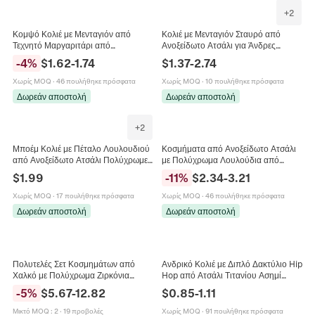
+
2
Κομψό Κολιέ με Μενταγιόν από
Κολιέ με Μενταγιόν Σταυρό από
Τεχνητό Μαργαριτάρι από
Ανοξείδωτο Ατσάλι για Άνδρες
Ανοξείδωτο Ατσάλι Αδιάβροχη
Γυναίκες Μινιμαλιστικά Θρησκευτικά
-
4
%
$
1.62
-
1.74
$
1.37
-
2.74
Αλυσίδα Φιδιού Κοσμήματα για
Κοσμήματα Χρυσό Ασημί
Γυναίκες Χρυσό Ασημί
Χωρίς MOQ
·
46 πουλήθηκε πρόσφατα
Χωρίς MOQ
·
10 πουλήθηκε πρόσφατα
Δωρεάν αποστολή
Δωρεάν αποστολή
+
2
Μποέμ Κολιέ με Πέταλο Λουλουδιού
Κοσμήματα από Ανοξείδωτο Ατσάλι
από Ανοξείδωτο Ατσάλι Πολύχρωμες
με Πολύχρωμα Λουλούδια από
Χάντρες Σμάλτου Κόσμημα
Σμάλτο για Γυναίκες Επιχρυσωμένο
$
1.99
-
11
%
$
2.34
-
3.21
Μαργαρίτα Ρυθμιζόμενη Αλυσίδα
Κολιέ Βραχιόλι Αλυσίδα Ποδιού
Χωρίς MOQ
·
17 πουλήθηκε πρόσφατα
Χωρίς MOQ
·
46 πουλήθηκε πρόσφατα
Δωρεάν αποστολή
Δωρεάν αποστολή
Πολυτελές Σετ Κοσμημάτων από
Ανδρικό Κολιέ με Διπλό Δακτύλιο Hip
Χαλκό με Πολύχρωμα Ζιρκόνια
Hop από Ατσάλι Τιτανίου Ασημί
Γεωμετρικό Κολιέ και Βραχιόλι για
Μαύρο Χαραγμένο Eternal Love
-
5
%
$
5.67
-
12.82
$
0.85
-
1.11
Γυναίκες Γλυκό Χρώμα Καραμέλας
Στρας Κοσμήματα Streetwear
Αλυσίδα Τένις
Μικτό MOQ
:
2
·
19 προβολές
Χωρίς MOQ
·
91 πουλήθηκε πρόσφατα