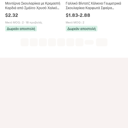
Μοντέρνα Σκουλαρίκια με Κρεμαστή
Γαλλικό Βίντατζ Χάλκινα Γεωμετρικά
Καρδιά από Σμάλτο Χρυσό Χαλκό
Σκουλαρίκια Καρφωτά Σφαίρα
Σχήμα Καρδιάς Κρίκοι Σκουλαρίκια
Σταγόνα Μινιμαλιστικά Λεία
$
2.32
$
1.83
-
2.88
για Γυναίκες Κοσμήματα Δώρο
Μεταλλικά Σκουλαρίκια Κοσμήματα
Γυναικεία
Μικτό MOQ
:
2
·
18 προβολές
Μικτό MOQ
:
2
Δωρεάν αποστολή
Δωρεάν αποστολή