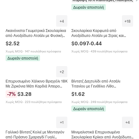
Δωρεάν αποστολή
+
4
+
18
Ακανόνιστα Γεωμετρικά Σκουλαρίκια
Σκουλαρίκια Καρφωτά από
από Ανοξείδωτο Ατσάλι με Φυσική
Ανοξείδωτο Ατσάλι με Στρας και
Πέτρα για Γυναίκες Κοσμήματα
Τεχνητό Μαργαριτάρι Ροζ Χρυσό
$
2.52
$
0.097
-
0.44
Αγίου Πατρικίου
Στρογγυλά Κοσμήματα
Χωρίς MOQ
·
147 πουλήθηκε πρόσφατα
Χωρίς MOQ
·
439 πουλήθηκε πρόσφατα
Δωρεάν αποστολή
+
2
Επιχρυσωμένο Χάλκινο Βραχιόλι 18K
Βίντατζ Δαχτυλίδι από Ατσάλι
Με Ζιρκόνια Μάτι Καρδιά Άπειρο
Τιτανίου με Γενέθλιο Λίθο
Σχέδιο Μποέμ Ρυθμιζόμενα
Ρυθμιζόμενο Χρυσό Γεωμετρικό
-
7
%
$
3.28
$
1.62
Κοσμήματα για Γυναίκες Άνδρες
Στρας Δαχτυλίδι Δώρο
Χωρίς MOQ
·
223 πουλήθηκε πρόσφατα
Χωρίς MOQ
·
249 πουλήθηκε πρόσφατα
Δωρεάν αποστολή
+
1
+
4
Γαλλικό Βίντατζ Κολιέ με Μενταγιόν
Μινιμαλιστικά Επιχρυσωμένα
από Πράσινο Σμαραγδί Γυαλί
Σκουλαρίκια Κρίκοι από Ανοξείδωτο