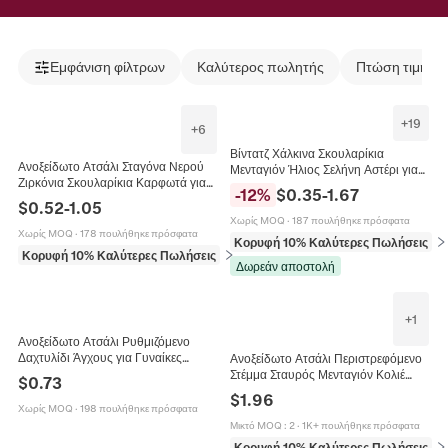
Εμφάνιση φίλτρων
Καλύτερος πωλητής
Πτώση τιμής
+
19
+
6
Βίντατζ Χάλκινα Σκουλαρίκια
Ανοξείδωτο Ατσάλι Σταγόνα Νερού
Μενταγιόν Ήλιος Σελήνη Αστέρι για
Ζιρκόνια Σκουλαρίκια Καρφωτά για
Γυναίκες Δυτικού Στυλ Ασύμμετρα
-
12
%
$
0.35
-
1.67
Γυναίκες 18K Χρυσή Πλατίνα Σμάλτο
Ουράνια Κοσμήματα με Στρας
$
0.52
-
1.05
Σχήμα Καρδιάς Κοσμήματα
Γαλβανισμένα Σκουλαρίκια Καρφωτά
Χωρίς MOQ
·
187 πουλήθηκε πρόσφατα
Χωρίς MOQ
·
178 πουλήθηκε πρόσφατα
Κορυφή 10% Καλύτερες Πωλήσεις
σε
Κορυφή 10% Καλύτερες Πωλήσεις
σε Σκουλαρίκια
Δωρεάν αποστολή
+
1
Ανοξείδωτο Ατσάλι Ρυθμιζόμενο
Δαχτυλίδι Άγχους για Γυναίκες
Ανοξείδωτο Ατσάλι Περιστρεφόμενο
Άνδρες Δαχτυλίδι Fidget Με
Στέμμα Σταυρός Μενταγιόν Κολιέ
$
0.73
Περιστρεφόμενες Χάντρες Σμάλτου
Γαλβανισμένο Ένθετο Λευκό Στρας
$
1.96
Κόσμημα
Μόδα Κοσμήματα για Γυναίκες
Χωρίς MOQ
·
198 πουλήθηκε πρόσφατα
Μικτό MOQ
:
2
·
1K+ πουλήθηκε πρόσφατα
Κορυφή 10% Καλύτερες Πωλήσεις
σε