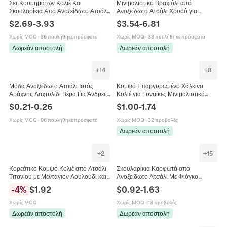
Σετ Κοσμημάτων Κολιέ Και
Μινιμαλιστικό Βραχιόλι από
Σκουλαρίκια Από Ανοξείδωτο Ατσάλι
Ανοξείδωτο Ατσάλι Χρυσό για
Με Φιόγκο Κομψό Τεχνητό
Γυναίκες Σφυρήλατη Υφή Τεχνητό
$
2.69
-
3.93
$
3.54
-
6.81
Μαργαριτάρι Κρεμαστό Καρδιά
Μαργαριτάρι Κοσμήματα Μόδας
Χρυσό Γυναικεία Κοσμήματα
Χωρίς MOQ
·
36 πουλήθηκε πρόσφατα
Χωρίς MOQ
·
33 πουλήθηκε πρόσφατα
Δωρεάν αποστολή
Δωρεάν αποστολή
+
14
+
8
Μόδα Ανοξείδωτο Ατσάλι Ιστός
Κομψό Επαργυρωμένο Χάλκινο
Αράχνης Δαχτυλίδι Βέρα Για Άνδρες
Κολιέ για Γυναίκες Μινιμαλιστικό
Γυναίκες Punk Gothic Σχέδιο Αράχνη
Μαργαριτάρι Στρας Καρδιά
$
0.21
-
0.26
$
1.00
-
1.74
Γυαλισμένο Δαχτυλίδι Ζευγαριού
Μενταγιόν Μόδα Κοσμήματα
Κοσμήματα Halloween
Χωρίς MOQ
·
96 πουλήθηκε πρόσφατα
Χωρίς MOQ
·
32 προβολές
Δωρεάν αποστολή
+
2
+
15
Κορεάτικο Κομψό Κολιέ από Ατσάλι
Σκουλαρίκια Καρφωτά από
Τιτανίου με Μενταγιόν Λουλούδι και
Ανοξείδωτο Ατσάλι Με Φιόγκο
Μαργαριτάρι Χρυσό Ασημί Στρας
Λουλούδι Αστερία 18K
-
4
%
$
1.92
$
0.92
-
1.63
Φύλλο Καρδιά Αστέρι
Επιχρυσωμένα Μινιμαλιστικά
Γεωμετρικά Σκουλαρίκια
Χωρίς MOQ
Χωρίς MOQ
·
13 προβολές
Δωρεάν αποστολή
Δωρεάν αποστολή