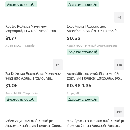
Δωρεάν αποστολή
Δωρεάν αποστολή
+
4
Κομψό Κολιέ με Μενταγιόν
Σκουλαρίκι Γλώσσας από
Μαργαριτάρι Γλυκού Νερού από
Ανοξείδωτο Ατσάλι 316L Καρδιά
Ανοξείδωτο Ατσάλι 18K Χρυσή
Στρογγυλό Σταγόνα Ουρά Ψαριού
$
1.77
$
0.62
Επίστρωση για Γυναίκες Κοσμήματα
Κοσμήματα Piercing Πολύχρωμη
PVD
Ρητίνη για Γυναίκες Άνδρες
Χωρίς MOQ
·
1 κριτικές
Χωρίς MOQ
·
14 πουλήθηκε πρόσφατα
Δωρεάν αποστολή
+
6
+
14
Σετ Κολιέ και Βραχιόλι με Μενταγιόν
Δαχτυλίδι από Ανοξείδωτο Ατσάλι
Ψάρι από Ατσάλι Τιτανίου για
Στάχυ για Γυναίκες Επιχρυσωμένο
Γυναίκες Μινιμαλιστικό Χρυσό Ασημί
18K Μινιμαλιστικό Πλεκτό
$
1.05
$
0.86
-
1.35
Μπλε Μοβ Κόσμημα
Ρυθμιζόμενο Γεωμετρικό Κόσμημα
Χωρίς MOQ
·
11 προβολές
Χωρίς MOQ
Δωρεάν αποστολή
Δωρεάν αποστολή
+
10
Μόδα Δαχτυλίδι από Χαλκό με
Μοντέρνα Σκουλαρίκια από Χαλκό με
Ζιρκόνια Καρδιά για Γυναίκες Χρυσό
Ζιρκόνια Σχήμα Λουλούδι Αστέρι