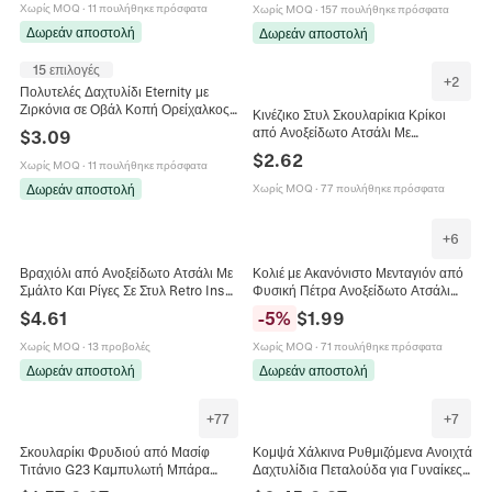
Χωρίς MOQ
·
11 πουλήθηκε πρόσφατα
Χωρίς MOQ
·
157 πουλήθηκε πρόσφατα
Δωρεάν αποστολή
Δωρεάν αποστολή
15 επιλογές
+
2
Πολυτελές Δαχτυλίδι Eternity με
Ζιρκόνια σε Οβάλ Κοπή Ορείχαλκος
Κινέζικο Στυλ Σκουλαρίκια Κρίκοι
Επιχρυσωμένο Λευκόχρυσο Ροζ
από Ανοξείδωτο Ατσάλι Με
$
3.09
Χρυσό Κοσμήματα Γάμου για
Επιχρυσωμένη Πέτρα σε Στυλ Ιάδης
$
2.62
Γυναίκες KYRA
Χωρίς MOQ
·
11 πουλήθηκε πρόσφατα
Κρεμαστά Σκουλαρίκια για Γυναίκες
Δωρεάν αποστολή
Χωρίς MOQ
·
77 πουλήθηκε πρόσφατα
+
6
Βραχιόλι από Ανοξείδωτο Ατσάλι Με
Κολιέ με Ακανόνιστο Μενταγιόν από
Σμάλτο Και Ρίγες Σε Στυλ Retro Ins
Φυσική Πέτρα Ανοξείδωτο Ατσάλι
Για Γυναίκες Μόδα Γεωμετρικό
Μινιμαλιστική Αλυσίδα Γυναικεία
$
4.61
-
5
%
$
1.99
Τμηματοποιημένο Επιχρυσωμένο
Κοσμήματα Μόδας Δώρο
Βραχιόλι
Χωρίς MOQ
·
13 προβολές
Χωρίς MOQ
·
71 πουλήθηκε πρόσφατα
Δωρεάν αποστολή
Δωρεάν αποστολή
+
77
+
7
Σκουλαρίκι Φρυδιού από Μασίφ
Κομψά Χάλκινα Ρυθμιζόμενα Ανοιχτά
Τιτάνιο G23 Καμπυλωτή Μπάρα
Δαχτυλίδια Πεταλούδα για Γυναίκες
Εσωτερικό Σπείρωμα Ζιρκόνια
Ασημένια με Ένθετα Στρας