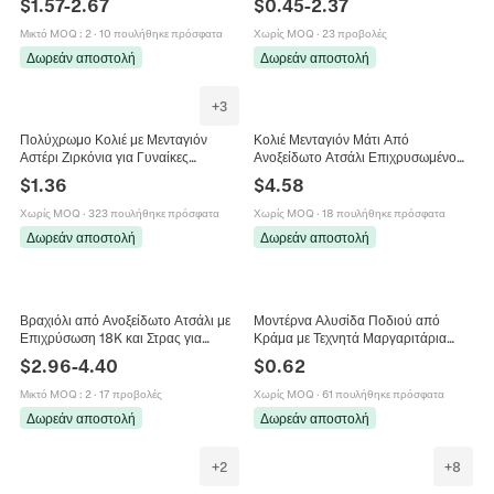
$
1.57
-
2.67
$
0.45
-
2.37
Τεχνητό Οπάλιο Κοσμήματα
Κοσμήματα Μόδας Δαχτυλίδι
Πιέρσινγκ
Μικτό MOQ
:
2
·
10 πουλήθηκε πρόσφατα
Χωρίς MOQ
·
23 προβολές
Δωρεάν αποστολή
Δωρεάν αποστολή
+
3
Πολύχρωμο Κολιέ με Μενταγιόν
Κολιέ Μενταγιόν Μάτι Από
Αστέρι Ζιρκόνια για Γυναίκες
Ανοξείδωτο Ατσάλι Επιχρυσωμένο
Επιχρυσωμένη Χάλκινη Αλυσίδα Ο
18K Στρς Μποέμ Ρετρό Αστέρι
$
1.36
$
4.58
Κοσμήματα Αστέρι Τσόκερ
Φεγγάρι Κοσμήματα Γυναίκες
Άνδρες
Χωρίς MOQ
·
323 πουλήθηκε πρόσφατα
Χωρίς MOQ
·
18 πουλήθηκε πρόσφατα
Δωρεάν αποστολή
Δωρεάν αποστολή
Βραχιόλι από Ανοξείδωτο Ατσάλι με
Μοντέρνα Αλυσίδα Ποδιού από
Επιχρύσωση 18K και Στρας για
Κράμα με Τεχνητά Μαργαριτάρια
Γυναίκες Εξατομικευμένο Βραχιόλι με
Καρδιά Μάτι του Διαβόλου Χρυσή
$
2.96
-
4.40
$
0.62
Διάτρητη Αλυσίδα
Αλυσίδα Ρυθμιζόμενο Μενταγιόν
Αστέρι Κοσμήματα Ποδιού για
Μικτό MOQ
:
2
·
17 προβολές
Χωρίς MOQ
·
61 πουλήθηκε πρόσφατα
Γυναίκες Δώρο Διακοπών
Δωρεάν αποστολή
Δωρεάν αποστολή
+
2
+
8