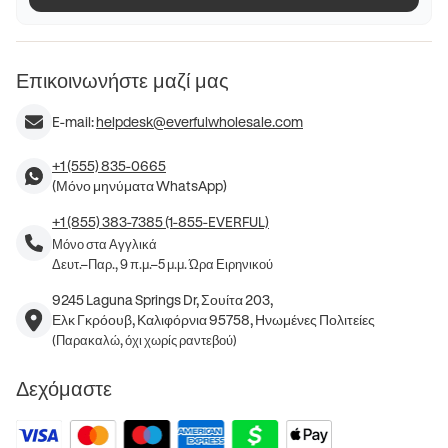
Επικοινωνήστε μαζί μας
E-mail:
helpdesk@everfulwholesale.com
+1 (555) 835-0665
(Μόνο μηνύματα WhatsApp)
+1 (855) 383-7385 (1-855-EVERFUL)
Μόνο στα Αγγλικά
Δευτ.–Παρ., 9 π.μ.–5 μ.μ. Ώρα Ειρηνικού
9245 Laguna Springs Dr, Σουίτα 203,
Ελκ Γκρόουβ, Καλιφόρνια 95758, Ηνωμένες Πολιτείες
(Παρακαλώ, όχι χωρίς ραντεβού)
Δεχόμαστε