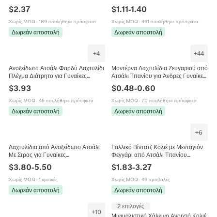
Μαλαχίτη Ανοξείδωτο Ατσάλι Χρυσό
Ατσάλι 18K για Γυναίκες Γεωμετρικά
$
2.37
$
1.11
-
1.40
Αλυσιδάκι Γυναικεία Κοσμήματα
Στρογγυλά Κοσμήματα Μόδας
Χωρίς MOQ
·
189 πουλήθηκε πρόσφατα
Χωρίς MOQ
·
491 πουλήθηκε πρόσφατα
Δωρεάν αποστολή
Δωρεάν αποστολή
+
4
+
44
Ανοξείδωτο Ατσάλι Φαρδύ Δαχτυλίδι
Μοντέρνα Δαχτυλίδια Ζευγαριού από
Πλέγμα Διάτρητο για Γυναίκες
Ατσάλι Τιτανίου για Άνδρες Γυναίκες
Γαλβανισμένο με Στρας Ένθετο
Μινιμαλιστικό Γυαλισμένο Λοξότμητο
$
3.93
$
0.48
-
0.60
Γεωμετρικό Κοσμήματα Μόδας
Δαχτυλίδι Απλή Βέρα Χρυσό Ασημί
Μαύρο Ροζ Χρυσό Κοσμήματα Δώρο
Χωρίς MOQ
·
45 πουλήθηκε πρόσφατα
Χωρίς MOQ
·
70 πουλήθηκε πρόσφατα
Δωρεάν αποστολή
Δωρεάν αποστολή
+
6
Δαχτυλίδια από Ανοξείδωτο Ατσάλι
Γαλλικό Βίντατζ Κολιέ με Μενταγιόν
Με Στρας για Γυναίκες
Φεγγάρι από Ατσάλι Τιτανίου
Επιχρυσωμένα Γεωμετρικά Ανοιχτά
Επιχρυσωμένο 18K Πολυτελή
$
3.80
-
5.50
$
1.83
-
3.27
Ρυθμιζόμενα Κοσμήματα Μόδας
Κοσμήματα με Πολύχρωμες Χάντρες
Πάρτι
για Γυναίκες
Χωρίς MOQ
·
1 κριτικές
Χωρίς MOQ
·
49 προβολές
Δωρεάν αποστολή
Δωρεάν αποστολή
2 επιλογές
+
10
Μινιμαλιστικό Χάλκινο Ανοιχτό Κολιέ