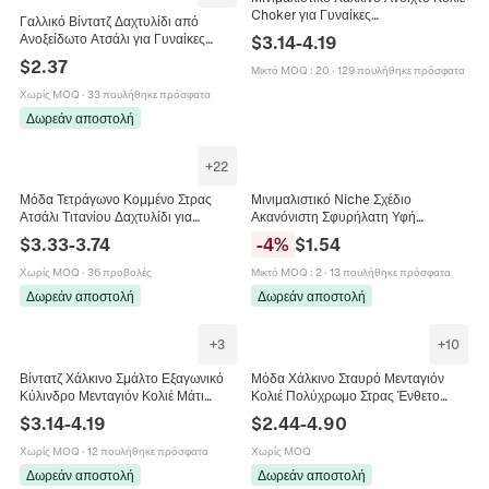
Choker για Γυναίκες
Γαλλικό Βίντατζ Δαχτυλίδι από
Λουστραρισμένο Μεταλλικό
Ανοξείδωτο Ατσάλι για Γυναίκες
$
3.14
-
4.19
Γεωμετρικό Άκαμπτο Κολάρο
Μινιμαλιστικό Κομψό Τεχνητό
$
2.37
Κοσμήματα Μόδας
Μικτό MOQ
:
20
·
129 πουλήθηκε πρόσφατα
Μαργαριτάρι Στρας Χρυσό Ασημί
Κόσμημα Δώρο
Χωρίς MOQ
·
33 πουλήθηκε πρόσφατα
Δωρεάν αποστολή
+
22
Μόδα Τετράγωνο Κομμένο Στρας
Μινιμαλιστικό Niche Σχέδιο
Ατσάλι Τιτανίου Δαχτυλίδι για
Ακανόνιστη Σφυρήλατη Υφή
Γυναίκες Χρυσό Ασημί Γαλβανισμένο
Δαχτυλίδι από Ατσάλι Τιτανίου
$
3.33
-
3.74
-
4
%
$
1.54
Πολύχρωμο Πολύτιμο Λίθο
Γαλβανισμένο Χρυσό 18K Βίντατζ
Γεωμετρικό Δαχτυλίδι Κοσμήματα
Γεωμετρικό Δαχτυλίδι για Γυναίκες
Χωρίς MOQ
·
36 προβολές
Μικτό MOQ
:
2
·
13 πουλήθηκε πρόσφατα
Δώρο
Δωρεάν αποστολή
Δωρεάν αποστολή
+
3
+
10
Βίντατζ Χάλκινο Σμάλτο Εξαγωνικό
Μόδα Χάλκινο Σταυρό Μενταγιόν
Κύλινδρο Μενταγιόν Κολιέ Μάτι
Κολιέ Πολύχρωμο Στρας Ένθετο
Μικρο Ζιρκόνια Αλυσίδα Κολιέ για
Επιχρυσωμένο Κόσμημα Για Άνδρες
$
3.14
-
4.19
$
2.44
-
4.90
Γυναικεία Κοσμήματα
Γυναίκες Θρησκευτικό Δώρο
Χωρίς MOQ
·
12 πουλήθηκε πρόσφατα
Χωρίς MOQ
Δωρεάν αποστολή
Δωρεάν αποστολή