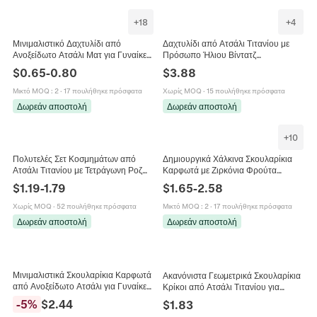
+
18
+
4
Μινιμαλιστικό Δαχτυλίδι από
Δαχτυλίδι από Ατσάλι Τιτανίου με
Ανοξείδωτο Ατσάλι Ματ για Γυναίκες
Πρόσωπο Ήλιου Βίντατζ
18K Χρυσό Ασημί Επίστρωση
Επιμεταλλωμένο Γεωμετρικό
$
0.65
-
0.80
$
3.88
Δαχτυλίδι Τριπλής Στρώσης
Σκαλιστό για Άνδρες Γυναίκες
Κοσμήματα Μόδας
Κοσμήματα
Μικτό MOQ
:
2
·
17 πουλήθηκε πρόσφατα
Χωρίς MOQ
·
15 πουλήθηκε πρόσφατα
Δωρεάν αποστολή
Δωρεάν αποστολή
+
10
Πολυτελές Σετ Κοσμημάτων από
Δημιουργικά Χάλκινα Σκουλαρίκια
Ατσάλι Τιτανίου με Τετράγωνη Ροζ
Καρφωτά με Ζιρκόνια Φρούτα
Ζιρκόνια Κολιέ με Τετράγωνο
Ανανάς Φράουλα Κεράσι Μπανάνα
$
1.19
-
1.79
$
1.65
-
2.58
Μενταγιόν Σκουλαρίκια Καρφωτά
Παγωτό Σχήμα Πολύχρωμα
Ανοιχτό Δαχτυλίδι για Γυναίκες
Σκουλαρίκια για Γυναίκες Κοσμήματα
Χωρίς MOQ
·
52 πουλήθηκε πρόσφατα
Μικτό MOQ
:
2
·
17 πουλήθηκε πρόσφατα
Δωρεάν αποστολή
Δωρεάν αποστολή
Μινιμαλιστικά Σκουλαρίκια Καρφωτά
Ακανόνιστα Γεωμετρικά Σκουλαρίκια
από Ανοξείδωτο Ατσάλι για Γυναίκες
Κρίκοι από Ατσάλι Τιτανίου για
Ακανόνιστο Ρευστό Σχήμα Σταγόνας
Γυναίκες Επιχρυσωμένα Πλεγμένα
-
5
%
$
2.44
$
1.83
Χρυσό Γεωμετρικά Κοσμήματα
Σχήματος C Πανκ Κοσμήματα Δώρο