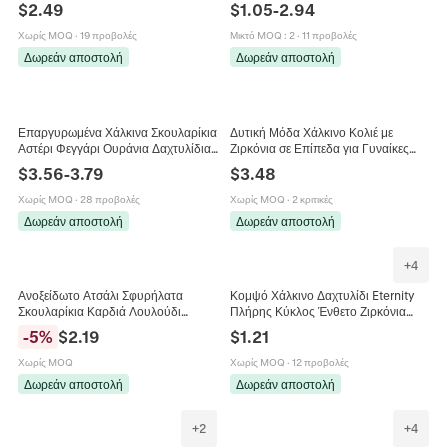
Πλατίνα Ουράνιο Τόξο Ανοιχτό
Σταυρός Τετράγωνο Γεωμετρικά
$
2.49
$
1.05
-
2.94
Ρυθμιζόμενο Δαχτυλίδι Κοσμήματα
Σκουλαρίκια με Στρας
Χωρίς MOQ
·
19 προβολές
Μικτό MOQ
:
2
·
11 προβολές
Δωρεάν αποστολή
Δωρεάν αποστολή
Επαργυρωμένα Χάλκινα Σκουλαρίκια
Δυτική Μόδα Χάλκινο Κολιέ με
Αστέρι Φεγγάρι Ουράνια Δαχτυλίδια
Ζιρκόνια σε Επίπεδα για Γυναίκες
Ήλιος Φεγγάρι Στρας Σετ
Χρυσό Αλυσίδα Συνδετήρας
$
3.56
-
3.79
$
3.48
Κοσμημάτων για Γυναίκες Αξεσουάρ
Μενταγιόν Κοχύλι Όστρακο
Πάρτι
Κοσμήματα
Χωρίς MOQ
·
28 προβολές
Χωρίς MOQ
·
2 κριτικές
Δωρεάν αποστολή
Δωρεάν αποστολή
+
4
Ανοξείδωτο Ατσάλι Σφυρήλατα
Κομψό Χάλκινο Δαχτυλίδι Eternity
Σκουλαρίκια Καρδιά Λουλούδι
Πλήρης Κύκλος Ένθετο Ζιρκόνια
Χρυσό Γεωμετρικά Μινιμαλιστικά
Λαμπερή Μινιμαλιστική Βέρα για
-
5
%
$
2.19
$
1.21
Γυναικεία Κοσμήματα
Γυναίκες Κοσμήματα Μόδας
Χωρίς MOQ
Χωρίς MOQ
·
12 προβολές
Δωρεάν αποστολή
Δωρεάν αποστολή
+
2
+
4