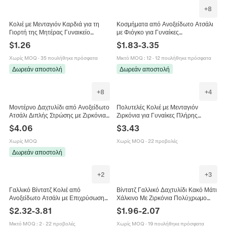
+
8
Κολιέ με Μενταγιόν Καρδιά για τη
Κοσμήματα από Ανοξείδωτο Ατσάλι
Γιορτή της Μητέρας Γυναικείο
με Φιόγκο για Γυναίκες
Χάλκινο Ζιρκόνια Τεχνητό Οπάλιο
Επιχρυσωμένα 14K Απλά Κομψά
$
1.26
$
1.83
-
3.35
Γράμμα Mom Δώρο Κοσμήματα
Σκουλαρίκια Καρφωτά και Μενταγιόν
Χωρίς MOQ
·
35 πουλήθηκε πρόσφατα
Μικτό MOQ
:
12
·
12 πουλήθηκε πρόσφατα
Δωρεάν αποστολή
Δωρεάν αποστολή
+
8
+
4
Μοντέρνο Δαχτυλίδι από Ανοξείδωτο
Πολυτελές Κολιέ με Μενταγιόν
Ατσάλι Διπλής Στρώσης με Ζιρκόνια
Ζιρκόνια για Γυναίκες Πλήρης
Χρυσό Ασημί Γαλβανισμένο CNC
Αλυσίδα Τένις με Στρας Διακόσμηση
$
4.06
$
3.43
Pave Setting Κοσμήματα για
Halo Γεωμετρικά Κοσμήματα Κοπή
Γυναίκες
Σμαραγδιού
Χωρίς MOQ
Χωρίς MOQ
·
22 προβολές
Δωρεάν αποστολή
+
2
+
3
Γαλλικό Βίντατζ Κολιέ από
Βίντατζ Γαλλικό Δαχτυλίδι Κακό Μάτι
Ανοξείδωτο Ατσάλι με Επιχρύσωση
Χάλκινο Με Ζιρκόνια Πολύχρωμο
18K Με Μενταγιόν Απομίμηση
Σμάλτο Ρυθμιζόμενο Ανοιχτό
$
2.32
-
3.81
$
1.96
-
2.07
Μαλαχίτη Γυναικεία Γεωμετρικά
Δαχτυλίδι Μόδας Γυναίκα
Μποέμ Κοσμήματα
Μικτό MOQ
:
2
·
22 προβολές
Χωρίς MOQ
·
19 πουλήθηκε πρόσφατα