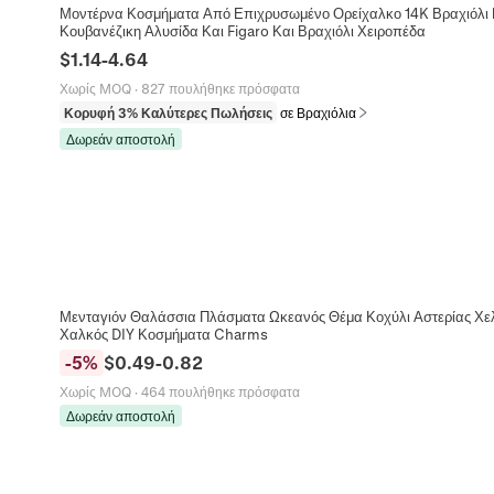
Μοντέρνα Κοσμήματα Από Επιχρυσωμένο Ορείχαλκο 14K Βραχιόλι Γ
Κουβανέζικη Αλυσίδα Και Figaro Και Βραχιόλι Χειροπέδα
$
1.14
-
4.64
Χωρίς MOQ
·
827 πουλήθηκε πρόσφατα
Κορυφή 3% Καλύτερες Πωλήσεις
σε Βραχιόλια
Δωρεάν αποστολή
Μενταγιόν Θαλάσσια Πλάσματα Ωκεανός Θέμα Κοχύλι Αστερίας Χ
Χαλκός DIY Κοσμήματα Charms
-
5
%
$
0.49
-
0.82
Χωρίς MOQ
·
464 πουλήθηκε πρόσφατα
Δωρεάν αποστολή