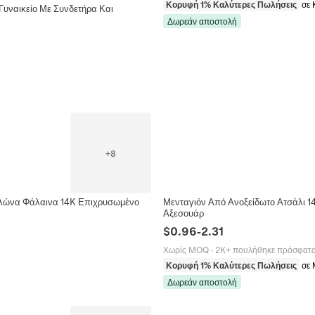
Κορυφή 1% Καλύτερες Πωλήσεις
σε 
υναικείο Με Συνδετήρα Και
Δωρεάν αποστολή
+
8
ελώνα Φάλαινα 14K Επιχρυσωμένο
Μενταγιόν Από Ανοξείδωτο Ατσάλι 1
Αξεσουάρ
$
0.96
-
2.31
Χωρίς MOQ
·
2K+ πουλήθηκε πρόσφατ
Κορυφή 1% Καλύτερες Πωλήσεις
σε 
Δωρεάν αποστολή