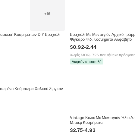
+
16
τασκευή Κοσμημάτων DIY Βραχιόλι
Βραχιόλι Με Μενταγιόν Αρχικό Γράμ
Φίγκαρο Φίδι Κοσμήματα Αλφάβητο
$
0.92
-
2.44
Χωρίς MOQ
·
726 πουλήθηκε πρόσφατ
Δωρεάν αποστολή
ρυσωμένο Κούμπωμα Χαλκού Ζιργκόν
Vintage Κολιέ Με Μενταγιόν Ήλιο Α
Μποέμ Κοσμήματα
$
2.75
-
4.93