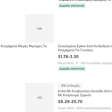
Δωρεάν αποστολή
+
36
 Κοσμήματα Μικρές Φιγούρες Για
Σκουλαρίκια Κρίκοι Από Ανοξείδωτο
Κοσμήματα Για Γυναίκες
$
1.78
-
3.30
Μικτό MOQ
:
6
·
148 πουλήθηκε πρόσφ
Δωρεάν αποστολή
45 επιλογές
Κολιέ Με Κουβανέζικη Αλυσίδα Από
Με Κούμπωμα Ζιργκόν
+
23
$
6.29
-
20.70
Χωρίς MOQ
·
80% επαναπαραγγέλθηκε