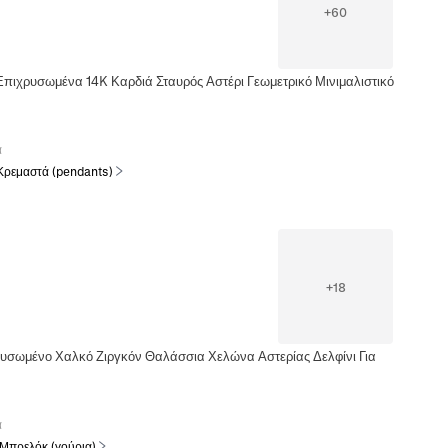
+
60
πιχρυσωμένα 14K Καρδιά Σταυρός Αστέρι Γεωμετρικό Μινιμαλιστικό
α
Κρεμαστά (pendants)
+
18
υσωμένο Χαλκό Ζιργκόν Θαλάσσια Χελώνα Αστερίας Δελφίνι Για
α
 Μπρελόκ (γούρια)