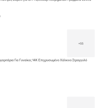
α
+
55
γαριτάρια Για Γυναίκες 14K Επιχρυσωμένο Χάλκινο Στρογγυλό