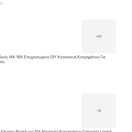
τα
+
51
αλκός 14K 18K Επιχρυσωμένο DIY Κατασκευή Κοσμημάτων Για
ρες
+
5
 Χάντρες Βαρέλι για DIY Αξεσουάρ Κοσμημάτων Γράμματα Loved