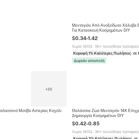
Μενταγιόν Από Ανοξείδωτο Χάλυβα Ε
Για Κατασκευή Κοσμημάτων DIY
$
0.34
-
1.42
Χωρίς MOQ
·
5K+ πουλήθηκε πρόσφατ
Κορυφή 1% Καλύτερες Πωλήσεις
σε 
Δωρεάν αποστολή
+
20
Θαλασσινό Μοτίβο Αστερίας Κοχύλι
Θαλάσσια Ζώα Μενταγιόν 14K Επιχρ
Δημιουργία Κοσμημάτων DIY
$
0.42
-
0.85
Χωρίς MOQ
·
3K+ πουλήθηκε πρόσφατ
Κορυφή 3% Καλύτερες Πωλήσεις
σε