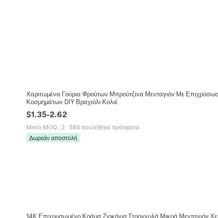
Χαριτωμένα Γούρια Φρούτων Μπρούτζινα Μενταγιόν Με Επιχρύσωσ
Κοσμημάτων DIY Βραχιόλι Κολιέ
$
1.35
-
2.62
Μικτό MOQ
:
2
·
584 πουλήθηκε πρόσφατα
Δωρεάν αποστολή
14Κ Επιχρυσωμένο Κράμα Ζιρκόνια Στρογγυλά Μικρά Μενταγιόν Χε