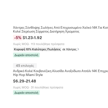
Χάντρες Σύνθλιψης Σωλήνες Από Επιχρυσωμένο Χαλκό 14K Για Κα
Κολιέ Στερέωση Σύρματος Διατήρηση Χρώματος
-
5
%
$
1.23
-
1.92
Χωρίς MOQ
·
113 πουλήθηκε πρόσφατα
Κορυφή 10% Καλύτερες Πωλήσεις
σε Χάντρες
Δωρεάν αποστολή
45 επιλογές
Ανδρικό Κολιέ Κουβανέζικη Αλυσίδα Ανοξείδωτο Ατσάλι 14K Επιχ
Hip Hop Miami Style
$
6.29
-
21.48
Χωρίς MOQ
·
31 πουλήθηκε πρόσφατα
Δωρεάν αποστολή