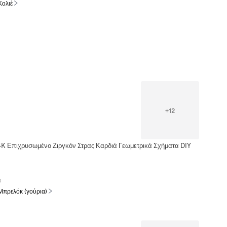
Κολιέ
+
12
4K Επιχρυσωμένο Ζιργκόν Στρας Καρδιά Γεωμετρικά Σχήματα DIY
α
Μπρελόκ (γούρια)