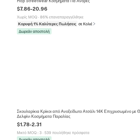
Hop Streetwear Κοσμήματα Για Άνδρες
$
7.86
-
20.96
Χωρίς MOQ
·
86% επαναπαραγγέλθηκε
Κορυφή 1% Καλύτερες Πωλήσεις
σε Κολιέ
Δωρεάν αποστολή
Σκουλαρίκια Κρίκοι από Ανοξείδωτο Ατσάλι 14K Επιχρυσωμένο με 
Δελφίνι Κοσμήματα Παραλίας
$
1.78
-
2.31
Μικτό MOQ
:
3
·
539 πουλήθηκε πρόσφατα
Δωρεάν αποστολή