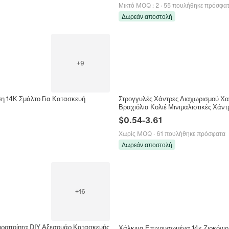
Μικτό MOQ
:
2
·
55 πουλήθηκε πρόσφα
Δωρεάν αποστολή
+
9
η 14Κ Σμάλτο Για Κατασκευή
Στρογγυλές Χάντρες Διαχωρισμού Χ
Βραχιόλια Κολιέ Μινιμαλιστικές Χάντ
$
0.54
-
3.61
Χωρίς MOQ
·
61 πουλήθηκε πρόσφατα
Δωρεάν αποστολή
+
16
ιροποίητα DIY Αξεσουάρ Κατασκευής
Χάλκινα Επιχρυσωμένα 14κ Ζιρκόνιο