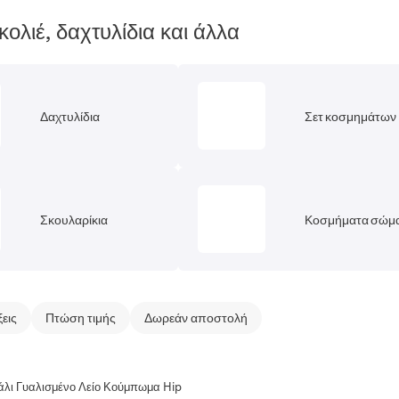
κολιέ, δαχτυλίδια και άλλα
Δαχτυλίδια
Σετ κοσμημάτων
Σκουλαρίκια
Κοσμήματα σώμ
ξεις
Πτώση τιμής
Δωρεάν αποστολή
άλι Γυαλισμένο Λείο Κούμπωμα Hip