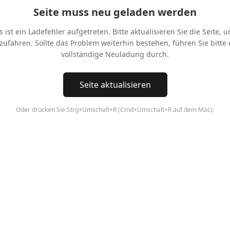
Seite muss neu geladen werden
s ist ein Ladefehler aufgetreten. Bitte aktualisieren Sie die Seite, 
tzufahren. Sollte das Problem weiterhin bestehen, führen Sie bitte 
vollständige Neuladung durch.
Seite aktualisieren
Oder drücken Sie Strg+Umschalt+R (Cmd+Umschalt+R auf dem Mac).