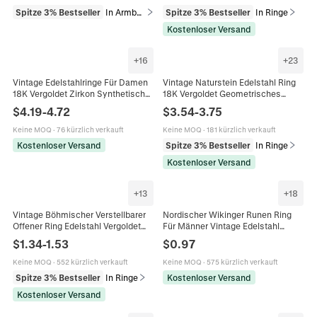
Spitze 3% Bestseller
In Armbänder
Spitze 3% Bestseller
In Ringe
Kostenloser Versand
+
16
+
23
Vintage Edelstahlringe Für Damen
Vintage Naturstein Edelstahl Ring
18K Vergoldet Zirkon Synthetischer
18K Vergoldet Geometrisches
Edelstein Retro Französischer Stil
Breites Band Schmuck Für Frauen
$
4.19
-
4.72
$
3.54
-
3.75
Anlaufgeschützt
Minimalistisch Wasserdicht
Keine MOQ
·
76 kürzlich verkauft
Keine MOQ
·
181 kürzlich verkauft
Kostenloser Versand
Spitze 3% Bestseller
In Ringe
Kostenloser Versand
+
13
+
18
Vintage Böhmischer Verstellbarer
Nordischer Wikinger Runen Ring
Offener Ring Edelstahl Vergoldet
Für Männer Vintage Edelstahl
Naturstein Türkis Schmuck Für
Keltischer Knoten Band Retro Punk
$
1.34
-
1.53
$
0.97
Damen Retro
Schmuck
Keine MOQ
·
552 kürzlich verkauft
Keine MOQ
·
575 kürzlich verkauft
Spitze 3% Bestseller
In Ringe
Kostenloser Versand
Kostenloser Versand