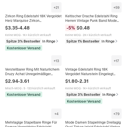
+
21
+
59
Zirkon Ring Edelstahl 18K Vergoldet
Keltischer Drache Edelstahl Ring
Herz Marquise Zirkon
Herren Vintage Punk Band Mode
Geometrische Dome Ringe Für
Hip Hop Schmuck Poliert Inlay
$
3.35
-
4.48
-
5
%
$
0.48
Frauen Vintage Modeschmuck
Accessoire
Keine MOQ
·
1K+ kürzlich verkauft
Keine MOQ
·
2K+ kürzlich verkauft
Spitze 3% Bestseller
In Ringe
Spitze 1% Bestseller
In Ringe
Kostenloser Versand
+
13
+
17
Verstellbarer Ring Mit Naturlichem
Vintage Edelstahl Ring 18K
Druzy Achat Unregelmäßiger
Vergoldet Naturstein Eingelegt
Rohstein Gehämmertes
Verstellbare Öffnung Retro Boho
$
2.94
-
3.61
$
1.80
-
2.31
Vergoldetes Kupfer Boho Schmuck
Stil Für Frauen
Misch-MOQ
:
5
·
133 kürzlich verkauft
Keine MOQ
·
1K+ kürzlich verkauft
Kostenloser Versand
Spitze 3% Bestseller
In Ringe
Kostenloser Versand
+
4
+
79
Mehrlagige Stapelbare Ringe Für
Mode Damen Stapelringe Dreilagig
Damen Vergoldeter Edelstahl
Oval Zirkon Inlaid Edelstahl Vintage