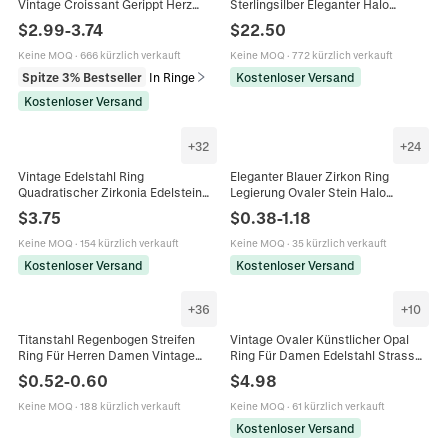
Vintage Croissant Gerippt Herz
Sterlingsilber Eleganter Halo
Zirkonia Gehämmert Geometrisch
Schmuck Für Damen
$
2.99
-
3.74
$
22.50
Mode Schmuck Für Damen
Jubiläumsgeschenk
Keine MOQ
·
666 kürzlich verkauft
Keine MOQ
·
772 kürzlich verkauft
Spitze 3% Bestseller
In Ringe
Kostenloser Versand
Kostenloser Versand
+
32
+
24
Vintage Edelstahl Ring
Eleganter Blauer Zirkon Ring
Quadratischer Zirkonia Edelstein
Legierung Ovaler Stein Halo
Gothic Punk Retro Graviertes Band
Vintage Luxus Schmuck Für Frauen
$
3.75
$
0.38
-
1.18
Schmuck Für Herren Damen
Hochzeit Verlobung
Keine MOQ
·
154 kürzlich verkauft
Keine MOQ
·
35 kürzlich verkauft
Kostenloser Versand
Kostenloser Versand
+
36
+
10
Titanstahl Regenbogen Streifen
Vintage Ovaler Künstlicher Opal
Ring Für Herren Damen Vintage
Ring Für Damen Edelstahl Strass
Personalisiert Nische Leicht Luxus
Halo Ring Retro Mode Fingerring
$
0.52
-
0.60
$
4.98
Farbfest Band Ring Mode Schmuck
Geburtstagsgeschenk Schmuck
Geschenk
Keine MOQ
·
188 kürzlich verkauft
Keine MOQ
·
61 kürzlich verkauft
Kostenloser Versand