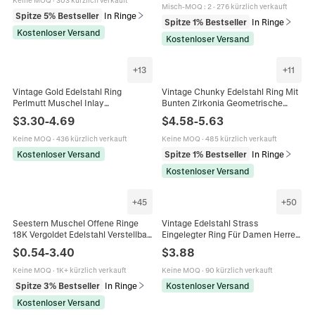
Keine MOQ
·
303 kürzlich verkauft
Misch-MOQ
:
2
·
276 kürzlich verkauft
Spitze 5% Bestseller
In Ringe
Spitze 1% Bestseller
In Ringe
Kostenloser Versand
Kostenloser Versand
+
13
+
11
Vintage Gold Edelstahl Ring
Vintage Chunky Edelstahl Ring Mit
Perlmutt Muschel Inlay
Bunten Zirkonia Geometrische
Geometrisches Herz Sonne
Kuppel Band Wasserdicht
$
3.30
-
4.69
$
4.58
-
5.63
Minimalistischer Schmuck Für
Hypoallergen Mode Schmuck
Damen
Keine MOQ
·
436 kürzlich verkauft
Keine MOQ
·
485 kürzlich verkauft
Kostenloser Versand
Spitze 1% Bestseller
In Ringe
Kostenloser Versand
+
45
+
50
Seestern Muschel Offene Ringe
Vintage Edelstahl Strass
18K Vergoldet Edelstahl Verstellbar
Eingelegter Ring Für Damen Herren
Marine Strand Schmuck Vintage
Smaragdschliff Edelstein
$
0.54
-
3.40
$
3.88
Damen
Gestreiftes Band Mode Schmuck
Hochzeit Party Accessoire
Keine MOQ
·
1K+ kürzlich verkauft
Keine MOQ
·
90 kürzlich verkauft
Spitze 3% Bestseller
In Ringe
Kostenloser Versand
Kostenloser Versand