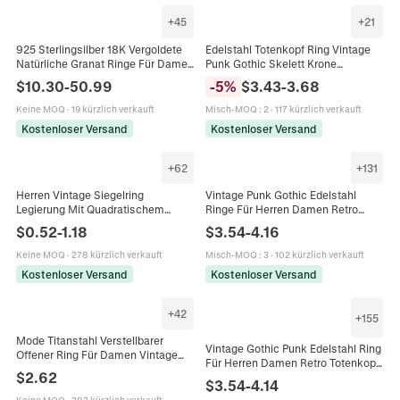
+
45
+
21
925 Sterlingsilber 18K Vergoldete
Edelstahl Totenkopf Ring Vintage
Natürliche Granat Ringe Für Damen
Punk Gothic Skelett Krone
Minimalistisch Vintage Roter
Schmuck Herren Biker Retro
$
10.30
-
50.99
-
5
%
$
3.43
-
3.68
Edelstein Schlange Herz
Siegelring Fingerring
Verstellbare Ringe
Keine MOQ
·
19 kürzlich verkauft
Misch-MOQ
:
2
·
117 kürzlich verkauft
Kostenloser Versand
Kostenloser Versand
+
62
+
131
Herren Vintage Siegelring
Vintage Punk Gothic Edelstahl
Legierung Mit Quadratischem
Ringe Für Herren Damen Retro
Schwarzem Achat Edelstein Retro
Biker Totenkopf Kreuz Motor
$
0.52
-
1.18
$
3.54
-
4.16
Graviertes Muster Schmuck
Design Cool Fingerschmuck
Zubehör Geschenk
Keine MOQ
·
278 kürzlich verkauft
Misch-MOQ
:
3
·
102 kürzlich verkauft
Kostenloser Versand
Kostenloser Versand
+
42
+
155
Mode Titanstahl Verstellbarer
Vintage Gothic Punk Edelstahl Ring
Offener Ring Für Damen Vintage
Für Herren Damen Retro Totenkopf
Vergoldeter Strass Schmetterling
$
2.62
Kreuz Tier Motor Biker Mode
$
3.54
-
4.14
Weizenähre Blume Herz Krone
Schmuck Fingerring
Fingerschmuck