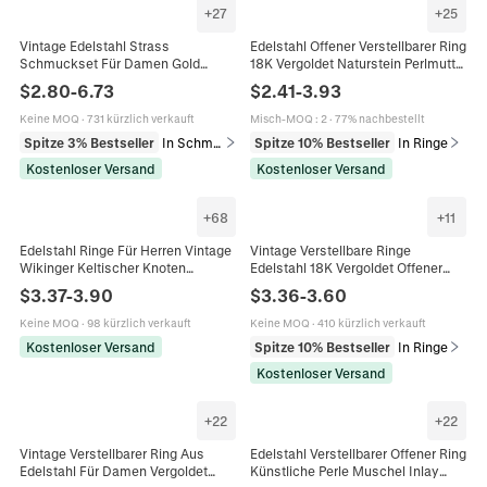
+
27
+
25
Vintage Edelstahl Strass
Edelstahl Offener Verstellbarer Ring
Schmuckset Für Damen Gold
18K Vergoldet Naturstein Perlmutt
Plattiert Bunte Künstliche Perle
Vintage Böhmischer Schmuck Für
$
2.80
-
6.73
$
2.41
-
3.93
Herz Kreuz Luck Halskette Ohrringe
Frauen
Ring
Keine MOQ
·
731 kürzlich verkauft
Misch-MOQ
:
2
·
77% nachbestellt
Spitze 3% Bestseller
In Schmucksets
Spitze 10% Bestseller
In Ringe
Kostenloser Versand
Kostenloser Versand
+
68
+
11
Edelstahl Ringe Für Herren Vintage
Vintage Verstellbare Ringe
Wikinger Keltischer Knoten
Edelstahl 18K Vergoldet Offener
Wellenmuster Band Schmuck Punk
Ring Unregelmäßige Geometrische
$
3.37
-
3.90
$
3.36
-
3.60
Industrial Unisex
Boho Mondstein Zirkon Schmuck
Damen
Keine MOQ
·
98 kürzlich verkauft
Keine MOQ
·
410 kürzlich verkauft
Kostenloser Versand
Spitze 10% Bestseller
In Ringe
Kostenloser Versand
+
22
+
22
Vintage Verstellbarer Ring Aus
Edelstahl Verstellbarer Offener Ring
Edelstahl Für Damen Vergoldet
Künstliche Perle Muschel Inlay