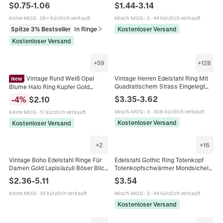
Rote Emaille Französisches Retro
Wasserdicht Hypoallergen
$
0.75
-
1.06
$
1.44
-
3.14
Geometrisches Herz Schmuck
Französisch Vintage Textur
Schmuck Für Frauen
Keine MOQ
·
2K+ kürzlich verkauft
Misch-MOQ
:
2
·
44 kürzlich verkauft
Spitze 3% Bestseller
In Ringe
Kostenloser Versand
Kostenloser Versand
+
59
+
128
Vintage Rund Weiß Opal
Vintage Herren Edelstahl Ring Mit
New
Quadratischem Strass Eingelegt
Blume Halo Ring Kupfer Gold
Gold Schwarz Punk Stil Hip Hop
Roségold Silber Plattiert Zirkonia
$
3.35
-
3.62
-
4
%
$
2.10
Edelstein Band Ring Schmuck
Gedreht Band Fingerring Schmuck
Geschenk
Misch-MOQ
:
3
·
308 kürzlich verkauft
Keine MOQ
·
17 kürzlich verkauft
Kostenloser Versand
Kostenloser Versand
+
2
+
16
Vintage Boho Edelstahl Ringe Für
Edelstahl Gothic Ring Totenkopf
Damen Gold Lapislazuli Böser Blick
Totenkopfschwärmer Mondsichel
Sonne Mond Stern Muster
Vintage Punk Biker Schmuck
$
2.36
-
5.11
$
3.54
Wasserdichte Ringe Schmuck
Unisex
Keine MOQ
·
32 kürzlich verkauft
Misch-MOQ
:
3
·
44 kürzlich verkauft
Kostenloser Versand