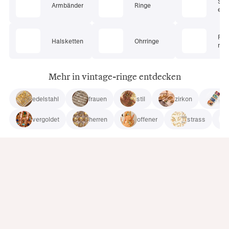
Sc
Armbänder
Ringe
ets
Pie
Halsketten
Ohrringe
mu
Mehr in vintage-ringe entdecken
edelstahl
frauen
stil
zirkon
ku
vergoldet
herren
offener
strass