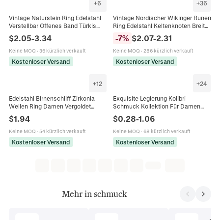
+
6
+
36
Vintage Naturstein Ring Edelstahl
Vintage Nordischer Wikinger Runen
Verstellbar Offenes Band Türkis
Ring Edelstahl Keltenknoten Breiter
Tigerauge Künstliche Perle
Band Schmuck Geschenk Für
$
2.05
-
3.34
-
7
%
$
2.07
-
2.31
Schmuck Für Frauen
Herren
Keine MOQ
·
36 kürzlich verkauft
Keine MOQ
·
286 kürzlich verkauft
Kostenloser Versand
Kostenloser Versand
+
12
+
24
Edelstahl Birnenschliff Zirkonia
Exquisite Legierung Kolibri
Wellen Ring Damen Vergoldet
Schmuck Kollektion Für Damen
Wassertropfen Edelstein Fingerring
Vintage Emaille Libelle Vogel
$
1.94
$
0.28
-
1.06
Vintage Mode Schmuck Geschenk
Halskette Ohrringe Ring Armband
Elegante Geschenke
Keine MOQ
·
54 kürzlich verkauft
Keine MOQ
·
68 kürzlich verkauft
Kostenloser Versand
Kostenloser Versand
Mehr in schmuck