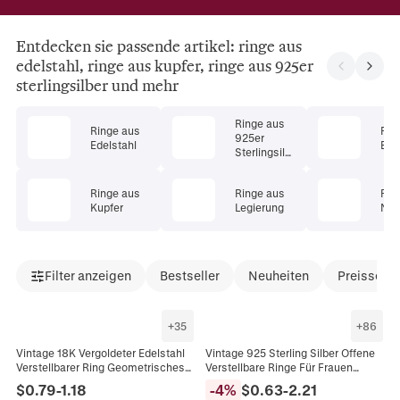
Entdecken sie passende artikel: ringe aus
edelstahl, ringe aus kupfer, ringe aus 925er
sterlingsilber und mehr
Ringe aus
Ringe aus
Rin
925er
Edelstahl
Ede
Sterlingsilb
er
Ringe aus
Ringe aus
Rin
Kupfer
Legierung
Nat
Filter anzeigen
Bestseller
Neuheiten
Preissenk
+
35
+
86
Vintage 18K Vergoldeter Edelstahl
Vintage 925 Sterling Silber Offene
Verstellbarer Ring Geometrisches
Verstellbare Ringe Für Frauen
Offenes Band Böhmischer
Nischen-Design Minimalistischer
$
0.79
-
1.18
-
4
%
$
0.63
-
2.21
Modeschmuck Für Damen
Retro Eleganter Schmuck