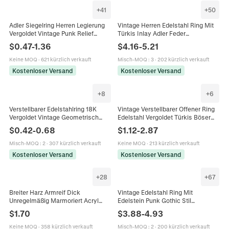
+
41
+
50
Adler Siegelring Herren Legierung
Vintage Herren Edelstahl Ring Mit
Vergoldet Vintage Punk Relief
Türkis Inlay Adler Feder
Carving Tiermotiv Biker Hip Hop
Geschnitztes Muster Retro Punk
$
0.47
-
1.36
$
4.16
-
5.21
Schmuck
Biker Band
Keine MOQ
·
621 kürzlich verkauft
Misch-MOQ
:
3
·
202 kürzlich verkauft
Kostenloser Versand
Kostenloser Versand
+
8
+
6
Verstellbarer Edelstahlring 18K
Vintage Verstellbarer Offener Ring
Vergoldet Vintage Geometrisch
Edelstahl Vergoldet Türkis Böser
Herzstruktur Breitband Schmuck
Blick Emaille Geometrischer
$
0.42
-
0.68
$
1.12
-
2.87
Für Damen
Schmuck Damen
Misch-MOQ
:
2
·
307 kürzlich verkauft
Keine MOQ
·
213 kürzlich verkauft
Kostenloser Versand
Kostenloser Versand
+
28
+
67
Breiter Harz Armreif Dick
Vintage Edelstahl Ring Mit
Unregelmäßig Marmoriert Acryl
Edelstein Punk Gothic Stil
Handring Vintage Minimalistisch
Schmuck Für Herren Und Damen
$
1.70
$
3.88
-
4.93
Mode Schmuck Für Frauen
Bohemian Design Accessoire
Keine MOQ
·
358 kürzlich verkauft
Misch-MOQ
:
2
·
200 kürzlich verkauft