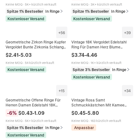
Geschenk
Keine MOQ
·
5K+ kürzlich verkauft
Keine MOQ
·
3K+ kürzlich verkauft
Spitze 1% Bestseller
In Ringe
Spitze 1% Bestseller
In Ringe
Kostenloser Versand
Kostenloser Versand
+
56
+
39
Geometrische Zirkon Ringe Kupfer
Vintage 18K Vergoldet Edelstahl
Vergoldet Bunte Zirkonia Schlange
Ring Für Damen Herz Blume
Regenbogen Vintage Trendiger
Emaille Naturstein Zirkonia Mode
$
2.41
-
5.03
$
3.74
-
4.46
Modeschmuck Für Damen
Schmuck Fingerring
Keine MOQ
·
54 kürzlich verkauft
Keine MOQ
·
1K+ kürzlich verkauft
Kostenloser Versand
Spitze 3% Bestseller
In Ringe
Kostenloser Versand
+
15
+
34
Geometrische Offene Ringe Für
Vintage Rosa Samt
Herren Damen Edelstahl 18K
Schmuckkästchen Mit Kamee
Vergoldet Verstellbar
Stern Mond Dekoration Halskette
-
6
%
$
0.43
-
1.09
$
0.45
-
5.80
Hammerschlag Textur Vintage
Ring Armband Ohrring
Schmuck
Aufbewahrung Box Geschenk
Keine MOQ
·
5K+ kürzlich verkauft
Keine MOQ
·
163 kürzlich verkauft
Verpackung
Spitze 1% Bestseller
In Ringe
Anpassbar
Kostenloser Versand