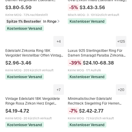
Zirkonia Sonne Muschel Herz
Hip Hop Stil Schmuck Accessoire
$
3.80
-
5.50
-
5
%
$
3.43
-
3.56
Vintage Böhmischer Schmuck
Keine MOQ
·
72% nachbestellt
Misch-MOQ
:
3
·
131 kürzlich verkauft
Spitze 1% Bestseller
In Ringe
Kostenloser Versand
Kostenloser Versand
+
4
+
125
Edelstahl Zirkonia Ring 18K
Luxus 925 Sterlingsilber Ring Für
Vergoldet Verstellbar Offen Vintage
Damen Smaragd Paraiba Zirkonia
Fingerschmuck Für Damen
Edelstein Halo Vintage
$
2.96
-
3.46
-
39
%
$
24.10
-
68.38
Verlobungsschmuck Hochzeit
Fingerring
Keine MOQ
·
205 kürzlich verkauft
Keine MOQ
·
171 Aufrufe
Kostenloser Versand
Kostenloser Versand
+
7
+
20
Vintage Edelstahl 18K Vergoldete
Minimalistischer Edelstahl
Ringe Rosa Zirkon Herz Engel
Rechteck Siegelring Für Herren
Cupid Relief Stern Gravur Blessing
Damen Vintage Oxidierter Polierter
$
4.19
-
4.72
-
7
%
$
2.42
-
2.77
Frauen Schmuck
Titanstahl Geometrischer
Statement Ring
Keine MOQ
·
20 kürzlich verkauft
Keine MOQ
·
72 kürzlich verkauft
Kostenloser Versand
Kostenloser Versand