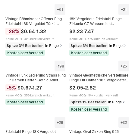
+
61
+
21
Vintage Böhmischer Offener Ring
18K Vergoldete Edelstahl Ringe
Edelstahl 18K Vergoldet Türkis
Zirkonia CZ Wasserdicht
Tigerauge Verstellbarer Retro
Hypoallergen Französisch Vintage
-
28
%
$
0.64
-
1.32
$
2.23
-
7.47
Schmuck Für Damen
Minimalistischer Schmuck Für
Damen
Keine MOQ
·
425 kürzlich verkauft
Keine MOQ
·
175 kürzlich verkauft
Spitze 3% Bestseller
In Ringe
Spitze 3% Bestseller
In Ringe
Kostenloser Versand
Kostenloser Versand
+
198
+
25
Vintage Punk Legierung Strass Ring
Vintage Geometrische Verstellbare
Für Damen Herren Gothic Adler
Ringe Für Damen 18K Vergoldeter
Totenkopf Totem Muster Retro
Edelstahl Naturstein Retro
-
5
%
$
0.67
-
1.27
$
2.05
-
2.82
Statement Band Schmuck
Schmuck Bohemischer Stil
Keine MOQ
·
356 kürzlich verkauft
Keine MOQ
·
1K+ kürzlich verkauft
Kostenloser Versand
Spitze 1% Bestseller
In Ringe
Kostenloser Versand
+
29
+
32
Edelstahl Ringe 18K Vergoldet
Vintage Oval Zirkon Ring 925