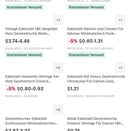
Keine MOQ
·
70 kürzlich verkauft
Misch-MOQ
:
2
·
1 Bewertungen
Kostenloser Versand
Kostenloser Versand
+
1
+
1
Vintage Edelstahl 18K Vergoldet
Edelstahl Stecker Und Creolen Für
Herz Geometrische Welle
Männer Minimalistisch Punk
Ohrstecker Für Damen Hohl
Schlange Dreieck Poker As Feder
$
3.74
-
4.46
-
5
%
$
0.85
-
1.31
Geschmolzenes Herz Dreieck
Sonne Design Schmuck
Spirale Mode Schmuck
Keine MOQ
·
123 kürzlich verkauft
Keine MOQ
·
32 kürzlich verkauft
Kostenloser Versand
Kostenloser Versand
+
8
+
3
Edelstahl Halskette Ohrringe Set
Edelstahl Voll Strass Geometrische
Hohl Geometrisch Dreieck
Ohrstecker Für Damen Gold
Basketball Adler Hund Muster
Personalisiert Herz Dreieck Blume
-
5
%
$
0.80
-
0.92
$
1.21
Mode Schmuck Für Frauen
Rund Ohr Schmuck
Keine MOQ
·
22 Aufrufe
Keine MOQ
·
198 kürzlich verkauft
+
8
Geometrisches Edelstahl
Mode Edelstahl Geometrische
Schmuckset Minimalistisches
Dreieck Ohrringe Für Damen 18K
Herz Stern Mond Dreieck Würfel
Vergoldet Übertrieben Punk
$
2.87
-
3.24
$
0.75