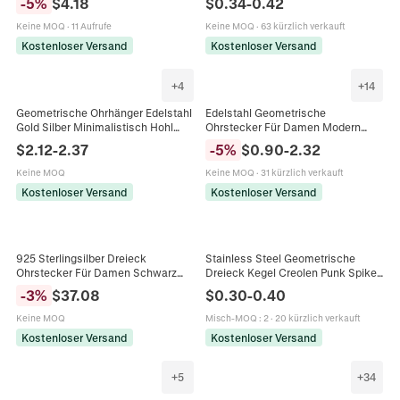
-
5
%
$
4.18
$
0.34
-
0.42
Geometrische Dreieck Ohrringe
Männer Punk Rock Stil
Schmuck
Accessoires
Keine MOQ
·
11 Aufrufe
Keine MOQ
·
63 kürzlich verkauft
Kostenloser Versand
Kostenloser Versand
+
4
+
14
Geometrische Ohrhänger Edelstahl
Edelstahl Geometrische
Gold Silber Minimalistisch Hohl
Ohrstecker Für Damen Modern
Quadrat Dreieck Hängend Anti
Polierte Wassertropfen Herz
$
2.12
-
2.37
-
5
%
$
0.90
-
2.32
Allergisch Damen Schmuck
Dreieck Gold Silber Vergoldeter
Schmuck
Keine MOQ
Keine MOQ
·
31 kürzlich verkauft
Kostenloser Versand
Kostenloser Versand
925 Sterlingsilber Dreieck
Stainless Steel Geometrische
Ohrstecker Für Damen Schwarz
Dreieck Kegel Creolen Punk Spike
Tropfkleber Geometrisch
Anhänger Schmuck Für Männer
-
3
%
$
37.08
$
0.30
-
0.40
Minimalistisch Gehämmerte Textur
Und Frauen
Koreanischer Stil Schmuck
Keine MOQ
Misch-MOQ
:
2
·
20 kürzlich verkauft
Kostenloser Versand
Kostenloser Versand
+
5
+
34