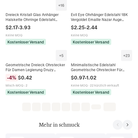
+
16
Dreieck Kristall Glas Anhänger
Evil Eye Ohrhänger Edelstahl 18K
Halskette Ohrringe Edelstahl
Vergoldet Emaille Nazar Auge
Geometrisch Minimalistisch Mode
Geometrische Sonne Dreieck Rund
$
2.17
-
3.93
$
2.25
-
2.44
Für Damen Schmuck
Mode Schmuck Für Frauen
Keine MOQ
Keine MOQ
Kostenloser Versand
Kostenloser Versand
+
5
+
23
Geometrische Dreieck Ohrstecker
Minimalistische Edelstahl
Für Damen Legierung Druzy
Geometrische Ohrstecker Für
Glänzender Schmuck
Damen Gold Silber Schwarz Herz
-
4
%
$
0.42
$
0.97
-
1.02
Minimalistische Mode Accessoires
Stern Dreieck Rund Strass
Mit Harz Ohrring Stift
Schmuck
Misch-MOQ
:
2
Keine MOQ
·
22 kürzlich verkauft
Kostenloser Versand
Kostenloser Versand
Mehr in schmuck