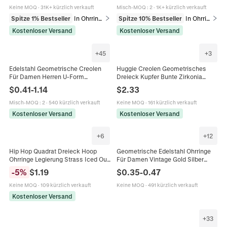
Keine MOQ
·
31K+ kürzlich verkauft
Misch-MOQ
:
2
·
1K+ kürzlich verkauft
Spitze 1% Bestseller
In Ohrringe
Spitze 10% Bestseller
In Ohrringe
Kostenloser Versand
Kostenloser Versand
+
45
+
3
Edelstahl Geometrische Creolen
Huggie Creolen Geometrisches
Für Damen Herren U-Form
Dreieck Kupfer Bunte Zirkonia
Sechseck Dreieck Quadrat Herz
Vergoldet Luxus Mode Schmuck
$
0.41
-
1.14
$
2.33
Stern Polierter Huggie Schmuck
Für Frauen
Misch-MOQ
:
2
·
540 kürzlich verkauft
Keine MOQ
·
161 kürzlich verkauft
Kostenloser Versand
Kostenloser Versand
+
6
+
12
Hip Hop Quadrat Dreieck Hoop
Geometrische Edelstahl Ohrringe
Ohrringe Legierung Strass Iced Out
Für Damen Vintage Gold Silber
Geometrischer Modeschmuck Für
Überzogen Stern Herz Raute
-
5
%
$
1.19
$
0.35
-
0.47
Herren
Dreieck Geometrischer Schmuck
Keine MOQ
·
109 kürzlich verkauft
Keine MOQ
·
491 kürzlich verkauft
Kostenloser Versand
+
33