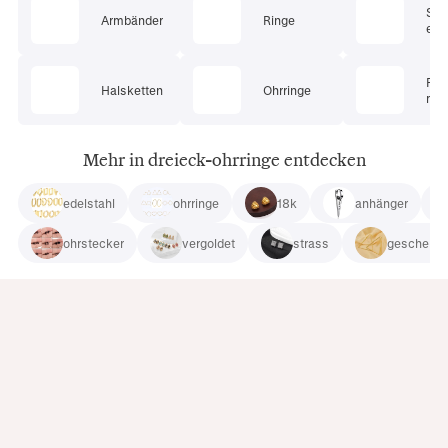
Sc
Armbänder
Ringe
ets
Pie
Halsketten
Ohrringe
mu
Mehr in dreieck-ohrringe entdecken
edelstahl
ohrringe
18k
anhänger
ohrstecker
vergoldet
strass
geschenk