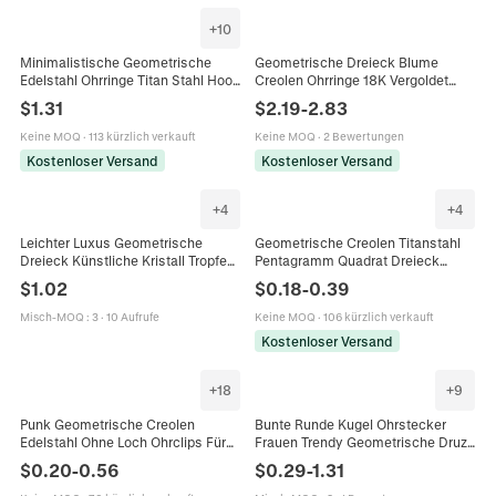
+
10
Minimalistische Geometrische
Geometrische Dreieck Blume
Edelstahl Ohrringe Titan Stahl Hoop
Creolen Ohrringe 18K Vergoldet
Huggie Herz Quadrat Dreieck
Legierung Mit Kupferohrstecker
$
1.31
$
2.19
-
2.83
Sechseck Schmuck Unisex
Kunstperle Zirkon Vintage Mode
Für Frauen
Keine MOQ
·
113 kürzlich verkauft
Keine MOQ
·
2 Bewertungen
Kostenloser Versand
Kostenloser Versand
+
4
+
4
Leichter Luxus Geometrische
Geometrische Creolen Titanstahl
Dreieck Künstliche Kristall Tropfen
Pentagramm Quadrat Dreieck
Ohrringe Für Damen Vergoldete
Anhänger Punk Stil Schmuck Für
$
1.02
$
0.18
-
0.39
Legierung Facettiertem Glas
Herren Damen
Schmuck Ohrringe
Misch-MOQ
:
3
·
10 Aufrufe
Keine MOQ
·
106 kürzlich verkauft
Kostenloser Versand
+
18
+
9
Punk Geometrische Creolen
Bunte Runde Kugel Ohrstecker
Edelstahl Ohne Loch Ohrclips Für
Frauen Trendy Geometrische Druzy
Herren Damen Minimalistische
Herz Stern Quadrat Dreieck Strass
$
0.20
-
0.56
$
0.29
-
1.31
Dreieck Quadrat Herz Sechseck
Schmuck Accessoire
Stern Formen Schmuck