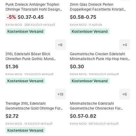
Punk Dreieck Anhänger Tropfen
2mm Glas Dreieck Perlen
Ohrringe Titanstahl Hohl Design
Doppelkegel Facettierte Kristall
Unisex Hip Hop Schmuck
Lose Perlen Für DIY
-
5
%
$
0.37
-
0.45
$
0.58
-
0.75
Minimalistischer Stil Für Damen
Schmuckherstellung Ohrringe
Und Herren
Armband Halskette Zubehör
Keine MOQ
·
268 kürzlich verkauft
Keine MOQ
·
11 Aufrufe
Kostenloser Versand
Kostenloser Versand
+
8
+
4
316L Edelstahl Böser Blick
Geometrische Creolen Edelstahl
Ohrreifen Punk Gothic Mond
Minimalistisch Punk Hip Hop Herz
Dreieck Keltischer Knoten
Dreieck Stern Sechseck Quadrat
$
1.36
$
0.30
Anhänger Ohrringe Für Herren
Rechteck Silberton
Damen Schmuck
Keine MOQ
·
113 kürzlich verkauft
Keine MOQ
·
106 kürzlich verkauft
Kostenloser Versand
Kostenloser Versand
+
19
+
6
Trendige 316L Edelstahl
Minimalistische Edelstahl
Geometrische Gold Ohrringe Für
Geometrische Ohrstecker Für
Damen Lava Textur Dreieck Herz
Damen Quadrat Dreieck Rund Herz
$
2.72
$
0.57
-
0.82
Blume Blatt Ohrstecker Schmuck
X Form Gold Silber Roségold
Kleiner Piercing Schmuck
Keine MOQ
·
14 kürzlich verkauft
Keine MOQ
·
591 kürzlich verkauft
Kostenloser Versand