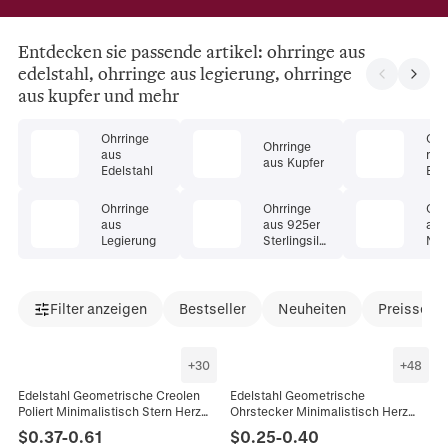
Entdecken sie passende artikel: ohrringe aus
edelstahl, ohrringe aus legierung, ohrringe
aus kupfer und mehr
Ohrringe
Ohr
Ohrringe
aus
mit
aus Kupfer
Edelstahl
Ede
Ohrringe
Ohrringe
Ohr
aus
aus 925er
aus
Legierung
Sterlingsilb
Nat
er
Filter anzeigen
Bestseller
Neuheiten
Preissenk
+
30
+
48
Edelstahl Geometrische Creolen
Edelstahl Geometrische
Poliert Minimalistisch Stern Herz
Ohrstecker Minimalistisch Herz
Dreieck Form Modeschmuck Für
Mond Stern Dreieck Unendlichkeit
$
0.37
-
0.61
$
0.25
-
0.40
Damen Herren
Punk Stil Für Damen Herren