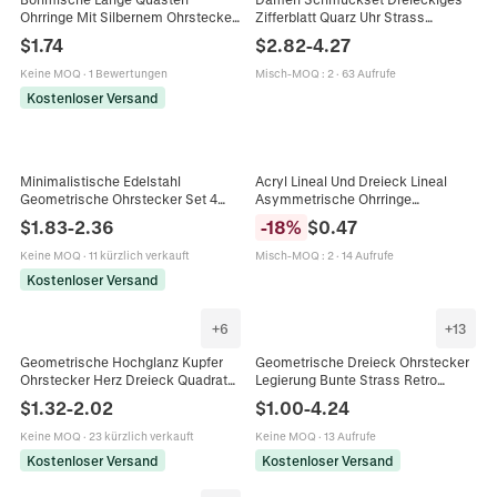
Ohrringe Mit Silbernem Ohrstecker
Zifferblatt Quarz Uhr Strass
Hohle Dreieckige Wassertropfen
Wassertropfen Anhänger Halskette
$
1.74
$
2.82
-
4.27
Perlen Legierung Strass Vintage Stil
Ohrringe Ring Glitzerband Elegant
Damen
Keine MOQ
·
1 Bewertungen
Misch-MOQ
:
2
·
63 Aufrufe
Kostenloser Versand
Minimalistische Edelstahl
Acryl Lineal Und Dreieck Lineal
Geometrische Ohrstecker Set 4
Asymmetrische Ohrringe
Paare Herz Rund Dreieck Stab
Mathematik Schreibwaren Schule
$
1.83
-
2.36
-
18
%
$
0.47
Ohrringe Für Damen Schmuck
Thema Schmuck Für Frauen
Geschenk
Mädchen
Keine MOQ
·
11 kürzlich verkauft
Misch-MOQ
:
2
·
14 Aufrufe
Kostenloser Versand
+
6
+
13
Geometrische Hochglanz Kupfer
Geometrische Dreieck Ohrstecker
Ohrstecker Herz Dreieck Quadrat
Legierung Bunte Strass Retro
Glatt Minimalistisch Eleganter
Luxus Stil Frauen Mit Silbernen
$
1.32
-
2.02
$
1.00
-
4.24
Accessoire Für Damen
Ohrstiften
Keine MOQ
·
23 kürzlich verkauft
Keine MOQ
·
13 Aufrufe
Kostenloser Versand
Kostenloser Versand