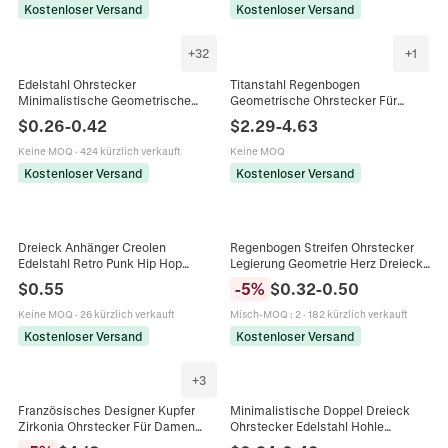
Kostenloser Versand
Kostenloser Versand
+
32
+
1
Edelstahl Ohrstecker
Titanstahl Regenbogen
Minimalistische Geometrische
Geometrische Ohrstecker Für
Herz Mond Stern Dreieck Punk Hip
Herren Damen Mode Hip Hop
$
0.26
-
0.42
$
2.29
-
4.63
Hop Mode Schmuck Für Damen
Streetwear Dreieck Stern Rund
Herren
Emaille Schmuck
Keine MOQ
·
424 kürzlich verkauft
Keine MOQ
Kostenloser Versand
Kostenloser Versand
Dreieck Anhänger Creolen
Regenbogen Streifen Ohrstecker
Edelstahl Retro Punk Hip Hop
Legierung Geometrie Herz Dreieck
Street Style Schmuck Herren
Rund Ohrringe Für Damen
$
0.55
-
5
%
$
0.32
-
0.50
Damen
Mädchen Mode Pride Month
Ohrschmuck
Keine MOQ
·
26 kürzlich verkauft
Misch-MOQ
:
2
·
182 kürzlich verkauft
Kostenloser Versand
Kostenloser Versand
+
3
Französisches Designer Kupfer
Minimalistische Doppel Dreieck
Zirkonia Ohrstecker Für Damen
Ohrstecker Edelstahl Hohle
Individueller Trend Retro
Geometrische Schmuck Für Frauen