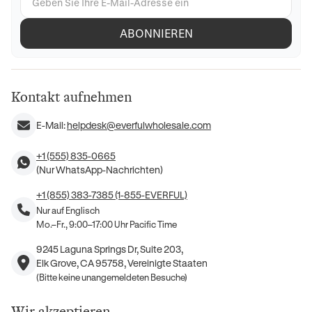
ABONNIEREN
Kontakt aufnehmen
E-Mail:
helpdesk@everfulwholesale.com
+1 (555) 835-0665
(Nur WhatsApp-Nachrichten)
+1 (855) 383-7385 (1-855-EVERFUL)
Nur auf Englisch
Mo.–Fr., 9:00–17:00 Uhr Pacific Time
9245 Laguna Springs Dr, Suite 203,
Elk Grove, CA 95758, Vereinigte Staaten
(Bitte keine unangemeldeten Besuche)
Wir akzeptieren