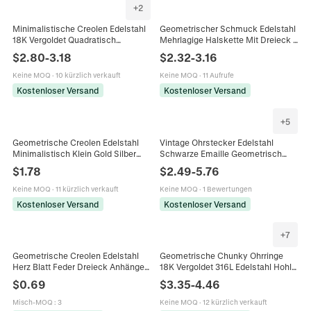
+
2
Minimalistische Creolen Edelstahl
Geometrischer Schmuck Edelstahl
18K Vergoldet Quadratisch
Mehrlagige Halskette Mit Dreieck V
Dreieckig Birne Geometrisch
Form Stab Anhängern Und
$
2.80
-
3.18
$
2.32
-
3.16
Zirkon Damen Huggie Schmuck
Ohrsteckern Minimalistisch Für
Damen
Keine MOQ
·
10 kürzlich verkauft
Keine MOQ
·
11 Aufrufe
Kostenloser Versand
Kostenloser Versand
+
5
Geometrische Creolen Edelstahl
Vintage Ohrstecker Edelstahl
Minimalistisch Klein Gold Silber
Schwarze Emaille Geometrisch
Stern Dreieck Geformt Schmuck
Quadrat Dreieck Wasserdicht
$
1.78
$
2.49
-
5.76
Für Damen
Hypoallergen Retro Chunky Damen
Keine MOQ
·
11 kürzlich verkauft
Keine MOQ
·
1 Bewertungen
Kostenloser Versand
Kostenloser Versand
+
7
Geometrische Creolen Edelstahl
Geometrische Chunky Ohrringe
Herz Blatt Feder Dreieck Anhänger
18K Vergoldet 316L Edelstahl Hohl
Vintage Hip Hop Vergoldeter
Dreieck Muschel Herz Stecker
$
0.69
$
3.35
-
4.46
Schmuck
Hoop Schmuck Damen
Misch-MOQ
:
3
Keine MOQ
·
12 kürzlich verkauft