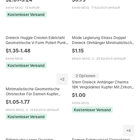
Anhänger Halskette Ohrringe Für
Schmuck Statement Ohrring
Damen
Geschenk
Keine MOQ
·
13 Aufrufe
Keine MOQ
·
71 kürzlich verkauft
Kostenloser Versand
Dreieck Huggie Creolen Edelstahl
Mode Legierung Strass Doppel
Geometrische V-Form Poliert Punk
Dreieck Ohrhänger Minimalistisch
Stil Minimalistischer Schmuck Für
Geometrisch Edelstahl Stift
$
1.35
-
1.48
$
1.15
Herren Damen
Schmuck Für Damen Geschenk
Keine MOQ
Misch-MOQ
:
2
·
25 kürzlich verkauft
Kostenloser Versand
2 Optionen
+
2
Stern Dreieck Anhänger Charms
18K Vergoldetes Kupfer Mit Zirkon
Minimalistische Geometrische
Für DIY Ohrringe Halskette
Ohrstecker Für Damen Kupfer
$
1.00
Schmuckherstellung Zubehör
Vergoldet Herz Dreieck Oval Rund
$
1.05
-
1.77
Keine MOQ
Zirkonia Winzig Funkelnd
Kostenloser Versand
Misch-MOQ
:
2
·
14 kürzlich verkauft
Kostenloser Versand
+
4
Böhmische Lange Quasten
Damen Schmuckset Dreieckiges