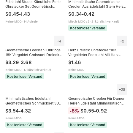
Edelstahl Strass Künstliche Perle
Minimalistische Geometrische
Ohrstecker Set Geometrisch
Creolen Aus Edelstahl Stern Herz
Dreieck Herz Quadrat Für Damen
Sechseck Rechteck Dreieck Poliert
$
0.45
-
1.43
$
0.34
-
0.42
Mode Schmuck
Unisex Schmuck
Keine MOQ
·
14 Aufrufe
Misch-MOQ
:
2
·
21 kürzlich verkauft
Kostenloser Versand
+
4
+
2
Geometrische Edelstahl Ohrringe
Herz Dreieck Ohrstecker 18K
18K Vergoldet Croissant Dreieck
Vergoldeter Edelstahl Mit Harz
Welle Texturiert Minimalistischer
Strass Vintage Französischer INS
$
3.29
-
3.68
$
1.46
Modeschmuck Für Damen
Stil Für Damen
Keine MOQ
·
17 kürzlich verkauft
Keine MOQ
Kostenloser Versand
Kostenloser Versand
+
28
Minimalistisches Edelstahl
Geometrische Creolen Für Damen
Geometrisches Schmuckset 3D
Herren Edelstahl Minimalistisch
Dreieck Ohrstecker Und Choker
Herz Stern Quadrat Dreieck
$
3.54
-
4.32
-
8
%
$
0.55
-
0.92
Halskette Für Damen Gold Silber
Sechseck Punk Schmuck
Schmuck
Keine MOQ
Keine MOQ
Kostenloser Versand
Kostenloser Versand