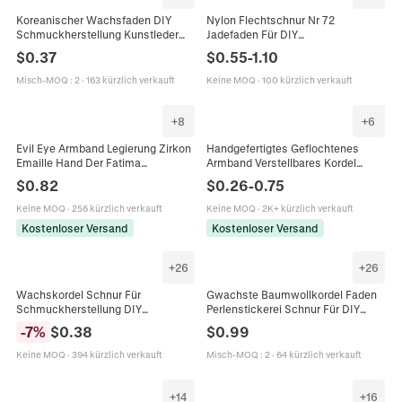
Koreanischer Wachsfaden DIY
Nylon Flechtschnur Nr 72
Schmuckherstellung Kunstleder
Jadefaden Für DIY
Schnur Für Armband Halskette
Schmuckherstellung Armband
$
0.37
$
0.55
-
1.10
Perlenstickerei Handweberei
Halskette Verschleißfest Farbecht
Material
Schnur
Misch-MOQ
:
2
·
163 kürzlich verkauft
Keine MOQ
·
100 kürzlich verkauft
+
8
+
6
Evil Eye Armband Legierung Zirkon
Handgefertigtes Geflochtenes
Emaille Hand Der Fatima
Armband Verstellbares Kordel
Verstellbar Geflochtenes Seil Boho
Armband Tibetischer Stil
$
0.82
$
0.26
-
0.75
Modeschmuck Schutz
Freundschaftsschmuck Für Herren
Damen
Keine MOQ
·
256 kürzlich verkauft
Keine MOQ
·
2K+ kürzlich verkauft
Kostenloser Versand
Kostenloser Versand
+
26
+
26
Wachskordel Schnur Für
Gwachste Baumwollkordel Faden
Schmuckherstellung DIY
Perlenstickerei Schnur Für DIY
Handgefertigte Halskette Armband
Armband Schmuckherstellung
-
7
%
$
0.38
$
0.99
Geflochtenes Seil Buntes Zubehör
Handgewebtes Makramee
Bastelmaterial
Keine MOQ
·
394 kürzlich verkauft
Misch-MOQ
:
2
·
64 kürzlich verkauft
+
14
+
16