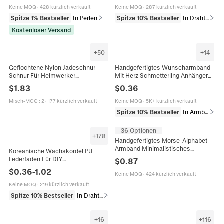
Zubehör
Keine MOQ
·
428 kürzlich verkauft
Keine MOQ
·
287 kürzlich verkauft
Spitze 1% Bestseller
In Perlen
Spitze 10% Bestseller
In Draht & Kordel
Kostenloser Versand
+
50
+
14
Geflochtene Nylon Jadeschnur
Handgefertigtes Wunscharmband
Schnur Für Heimwerker
Mit Herz Schmetterling Anhänger
Schmuckherstellung Armband
Kupfer Verstellbare Gewachste
$
1.83
$
0.36
Halskette Bastelbedarf
Kordel Geschenk Für Frauen
Misch-MOQ
:
2
·
177 kürzlich verkauft
Keine MOQ
·
5K+ kürzlich verkauft
Spitze 10% Bestseller
In Armbänder
36 Optionen
+
178
Handgefertigtes Morse-Alphabet
Armband Minimalistisches
Koreanische Wachskordel PU
Kupferperlen Verstellbares
Lederfaden Für DIY
$
0.87
Seilarmband Damen Herren
Schmuckherstellung Halskette
$
0.36
-
1.02
Schmuck Geschenk
Keine MOQ
·
424 kürzlich verkauft
Armband Weben Handgefertigte
Schnur Mehrere Farben
Keine MOQ
·
219 kürzlich verkauft
Spitze 10% Bestseller
In Draht & Kordel
+
16
+
116