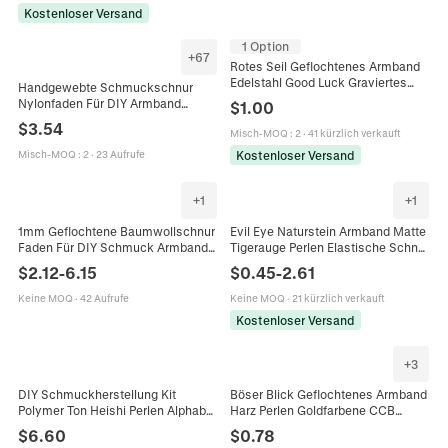
Kostenloser Versand
1 Option
+
67
Rotes Seil Geflochtenes Armband
Edelstahl Good Luck Graviertes
Handgewebte Schmuckschnur
Etikett Minimalistischer Schmuck
Nylonfaden Für DIY Armband
$
1.00
Neujahrsgeschenk Für Damen
Halskette Herstellung Basteln
$
3.54
Misch-MOQ
:
2
·
41 kürzlich verkauft
Chinesischer Knotenfaden
Mehrfarbig
Kostenloser Versand
Misch-MOQ
:
2
·
23 Aufrufe
+
1
+
1
1mm Geflochtene Baumwollschnur
Evil Eye Naturstein Armband Matte
Faden Für DIY Schmuck Armband
Tigerauge Perlen Elastische Schnur
Halskette Herstellung Mehrfarbige
Schutz Glück Schmuck Geschenk
$
2.12
-
6.15
$
0.45
-
2.61
Gedrehte Schnur Mit
Für Männer Accessoires
Aufbewahrungsbox Handgemachte
Keine MOQ
·
42 Aufrufe
Keine MOQ
·
21 kürzlich verkauft
Bastelbedarf
Kostenloser Versand
+
3
DIY Schmuckherstellung Kit
Böser Blick Geflochtenes Armband
Polymer Ton Heishi Perlen Alphabet
Harz Perlen Goldfarbene CCB
Perlen Metall Anhänger Elastische
Verstellbare Schnur Böhmischer
$
6.60
$
0.78
Schnur Für Armbänder Halsketten
Handgefertigter Schmuck Damen