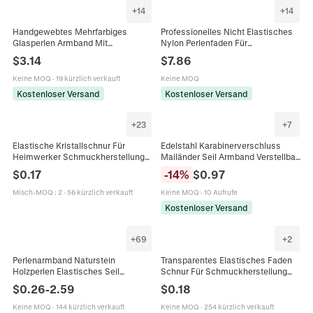
+
14
+
14
Handgewebtes Mehrfarbiges
Professionelles Nicht Elastisches
Glasperlen Armband Mit
Nylon Perlenfaden Für
Süßwasserperle Böhmisches
Schmuckherstellung DIY
$
3.14
$
7.86
Verstellbares Schnurarmband Für
Armbänder Halsketten Hochfeste
Damen Schmuck
Schnur
Keine MOQ
·
19 kürzlich verkauft
Keine MOQ
Kostenloser Versand
Kostenloser Versand
+
23
+
7
Elastische Kristallschnur Für
Edelstahl Karabinerverschluss
Heimwerker Schmuckherstellung
Mailänder Seil Armband Verstellbar
Perlenarmband Halskette Stark
Doppellagig Geflochten Für Damen
$
0.17
-
14
%
$
0.97
Dehnbar Polyurethan Bunt
Herren Outdoor Sport Geschenk
Misch-MOQ
:
2
·
56 kürzlich verkauft
Keine MOQ
·
10 Aufrufe
Kostenloser Versand
+
69
+
2
Perlenarmband Naturstein
Transparentes Elastisches Faden
Holzperlen Elastisches Seil
Schnur Für Schmuckherstellung
Handgefertigter Yoga Meditation
DIY Armband Halskette
$
0.26
-
2.59
$
0.18
Schmuck Für Herren Damen
Perlenfaden Mehrere Größen Klarer
Kunststoff Harz
Keine MOQ
·
144 kürzlich verkauft
Keine MOQ
·
254 kürzlich verkauft