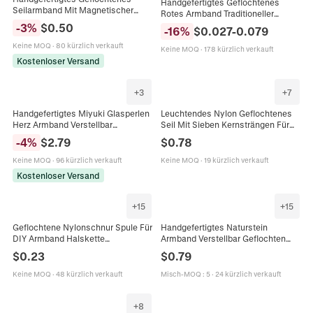
Handgefertigtes Geflochtenes
Seilarmband Mit Magnetischer
Rotes Armband Traditioneller
Legierungsschnalle Glücksschnur
Diamantknoten Verstellbarer
-
3
%
$
0.50
-
16
%
$
0.027
-
0.079
Schmuck Für Paare Valentinstag
Einfacher Kordelschmuck Unisex
Geschenk Täglich
Keine MOQ
·
80 kürzlich verkauft
Minimalist
Keine MOQ
·
178 kürzlich verkauft
Kostenloser Versand
+
3
+
7
Handgefertigtes Miyuki Glasperlen
Leuchtendes Nylon Geflochtenes
Herz Armband Verstellbar
Seil Mit Sieben Kernsträngen Für
Böhmisch Goldfarben Kordel
Handgemachte Armband Halskette
-
4
%
$
2.79
$
0.78
Armband Für Damen Mode
Schmuckherstellung DIY
Schmuck
Handwerk
Keine MOQ
·
96 kürzlich verkauft
Keine MOQ
·
19 kürzlich verkauft
Kostenloser Versand
+
15
+
15
Geflochtene Nylonschnur Spule Für
Handgefertigtes Naturstein
DIY Armband Halskette
Armband Verstellbar Geflochten
Schmuckherstellung Chinesischer
Heilkristall Vintage Perlenarmband
$
0.23
$
0.79
Knoten Jadenfaden
Keine MOQ
·
48 kürzlich verkauft
Misch-MOQ
:
5
·
24 kürzlich verkauft
+
8