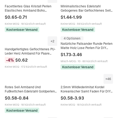
Facettiertes Glas Kristall Perlen
Minimalistisches Edelstahl
Elastisches Armband Boho
Gebogenes Bar Geflochtenes Seil
Glänzend Stapelbar Handschmuck
Armband Verstellbare Handkette
$
0.65
-
0.71
$
1.44
-
1.99
Für Damen Minimalistischer
Schmuck Für Damen Herren Paare
Schmuck
Keine MOQ
·
18 kürzlich verkauft
Keine MOQ
·
59 kürzlich verkauft
Kostenloser Versand
Kostenloser Versand
4 Optionen
+
2
Natürliche Palisander Runde Perlen
Matte Holz Lose Perlen Für DIY
Handgefertigtes Geflochtenes PU-
Schmuckherstellung
Leder Herz Armband Für Paare
$
1.73
-
3.46
Buddhistische Armband Halskette
Damen Herren Minimalistisches
-
4
%
$
0.62
Handwerk Zubehör
Misch-MOQ
:
10
·
60 kürzlich verkauft
Verstellbares Seil Armband
Schmuck Geschenk
Kostenloser Versand
Keine MOQ
·
172 kürzlich verkauft
+
46
Rotes Seil Armband Und
2.5mm Wildlederimitat Kordel
Fußkettchen Edelstahl Goldperlen
Koreanischer Samt Faden Für DIY
Viel Glück Quadratischer Anhänger
Schmuckherstellung Armband
$
0.58
-
0.84
$
0.58
-
3.93
Verstellbarer Ethnischer Schmuck
Halskette Bastelzubehör Band
Für Damen
Keine MOQ
·
18 kürzlich verkauft
Keine MOQ
·
18 kürzlich verkauft
Kostenloser Versand