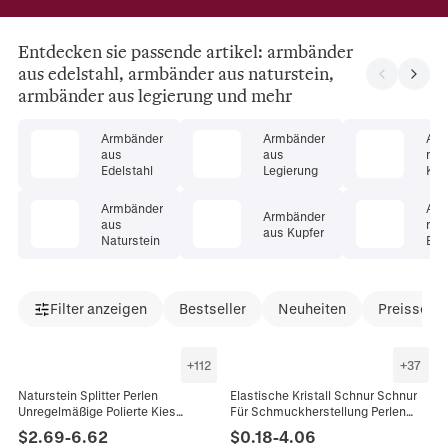
Entdecken sie passende artikel: armbänder
aus edelstahl, armbänder aus naturstein,
armbänder aus legierung und mehr
Armbänder
Armbänder
Arm
aus
aus
mit
Edelstahl
Legierung
Kris
Armbänder
Arm
Armbänder
aus
mit
aus Kupfer
Naturstein
Ede
Filter anzeigen
Bestseller
Neuheiten
Preissenk
+
112
+
37
Naturstein Splitter Perlen
Elastische Kristall Schnur Schnur
Unregelmäßige Polierte Kies
Für Schmuckherstellung Perlen
Edelstein Schnur Für DIY Schmuck
Armbänder DIY Transparent
$
2.69
-
6.62
$
0.18
-
4.06
Herstellung Halsketten Armbänder
Schwarz Stark Polyurethan