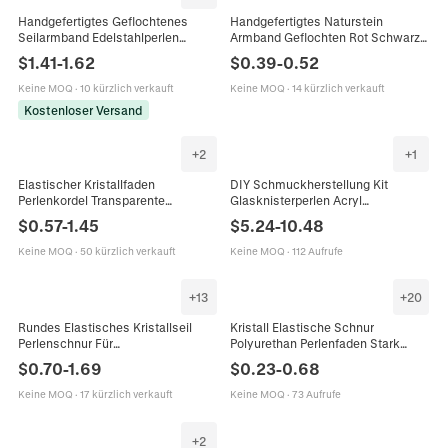
Handgefertigtes Geflochtenes
Handgefertigtes Naturstein
Seilarmband Edelstahlperlen
Armband Geflochten Rot Schwarz
Glückliches Rotes Seil
Obsidian Erdbeerquarz Verstellbar
$
1.41
-
1.62
$
0.39
-
0.52
Verstellbarer Buchstabenanhänger
Paar Schmuck Glücksgeschenk
Modeschmuck Damen
Keine MOQ
·
10 kürzlich verkauft
Keine MOQ
·
14 kürzlich verkauft
Kostenloser Versand
+
2
+
1
Elastischer Kristallfaden
DIY Schmuckherstellung Kit
Perlenkordel Transparente
Glasknisterperlen Acryl
Stretchschnur Für
Buchstabenperlen
$
0.57
-
1.45
$
5.24
-
10.48
Schmuckherstellung DIY Armband
Legierungsanhänger Schere
Halskette Handwerk
Elastische Schnur Für Armband
Keine MOQ
·
50 kürzlich verkauft
Keine MOQ
·
112 Aufrufe
+
13
+
20
Rundes Elastisches Kristallseil
Kristall Elastische Schnur
Perlenschnur Für
Polyurethan Perlenfaden Stark
Schmuckherstellung DIY Armband
Dehnbar Für DIY Armband
$
0.70
-
1.69
$
0.23
-
0.68
Halskette Starker Dehnbarer Faden
Schmuckherstellung Zubehör
Mehrfarbig
Mehrfarbig
Keine MOQ
·
17 kürzlich verkauft
Keine MOQ
·
73 Aufrufe
+
2