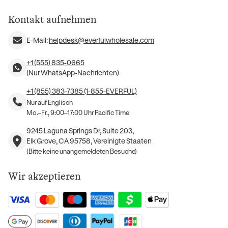
Kontakt aufnehmen
E-Mail:
helpdesk@everfulwholesale.com
+1 (555) 835-0665
(Nur WhatsApp-Nachrichten)
+1 (855) 383-7385 (1-855-EVERFUL)
Nur auf Englisch
Mo.–Fr., 9:00–17:00 Uhr Pacific Time
9245 Laguna Springs Dr, Suite 203,
Elk Grove, CA 95758, Vereinigte Staaten
(Bitte keine unangemeldeten Besuche)
Wir akzeptieren