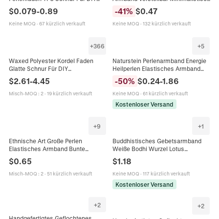
Armband Halskette
Nautischer Stil Legierung Schnalle
$
0.079
-
0.89
-
41
%
$
0.47
Schmuckherstellung Hohe
Gewebtes Armband Für Damen
Dehnung Starker Faden
Herren Geschenk
Keine MOQ
·
67 kürzlich verkauft
Keine MOQ
·
132 kürzlich verkauft
+
366
+
5
Waxed Polyester Kordel Faden
Naturstein Perlenarmband Energie
Glatte Schnur Für DIY
Heilperlen Elastisches Armband
Schmuckherstellung Armband
Für Damen Herren Täglich Lässig
$
2.61
-
4.45
-
50
%
$
0.24
-
1.86
Halskette Weben Bunte
Schmuck Geschenk
Bastelprojekte
Misch-MOQ
:
2
·
19 kürzlich verkauft
Keine MOQ
·
61 kürzlich verkauft
Kostenloser Versand
+
9
+
1
Ethnische Art Große Perlen
Buddhistisches Gebetsarmband
Elastisches Armband Bunte
Weiße Bodhi Wurzel Lotus
Übergroße Acryl Perle Hand Schnur
Anhänger Zen
$
0.65
$
1.18
Für Damen Herren Boho Schmuck
Meditationsschmuck Unisex
Geschenk
Perlenarmband
Misch-MOQ
:
2
·
51 kürzlich verkauft
Keine MOQ
·
117 kürzlich verkauft
Kostenloser Versand
+
2
+
2
Handgefertigtes Geflochtenes