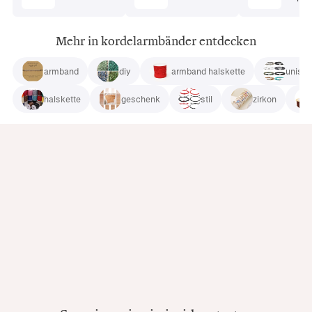
Mehr in kordelarmbänder entdecken
armband
diy
armband halskette
unisex
halskette
geschenk
stil
zirkon