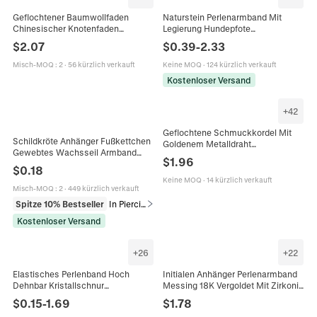
Geflochtener Baumwollfaden
Naturstein Perlenarmband Mit
Chinesischer Knotenfaden
Legierung Hundepfote
Schmuckherstellung Armband DIY
Pfotenabdruck Anhänger Herren
$
2.07
$
0.39
-
2.33
Schnur Feine Spule Buntes
Damen Unisex Elastisches
Zubehör
Handketten Armband Schmuck
Misch-MOQ
:
2
·
56 kürzlich verkauft
Keine MOQ
·
124 kürzlich verkauft
Kostenloser Versand
+
42
Geflochtene Schmuckkordel Mit
Schildkröte Anhänger Fußkettchen
Goldenem Metalldraht
Gewebtes Wachsseil Armband
Unelastische Schnur Für DIY
$
1.96
Strand Boho Stil Schmuck Für
Armband Halskette
$
0.18
Damen Verstellbare Schnur
Quastenherstellung Handgedreht
Keine MOQ
·
14 kürzlich verkauft
Sommer
Bunt
Misch-MOQ
:
2
·
449 kürzlich verkauft
Spitze 10% Bestseller
In Piercingschmuck
Kostenloser Versand
+
26
+
22
Elastisches Perlenband Hoch
Initialen Anhänger Perlenarmband
Dehnbar Kristallschnur
Messing 18K Vergoldet Mit Zirkonia
Kunststoffharz Für Heimwerker
Elastisches Band Modeschmuck
$
0.15
-
1.69
$
1.78
Schmuck Armband Herstellung
Damen