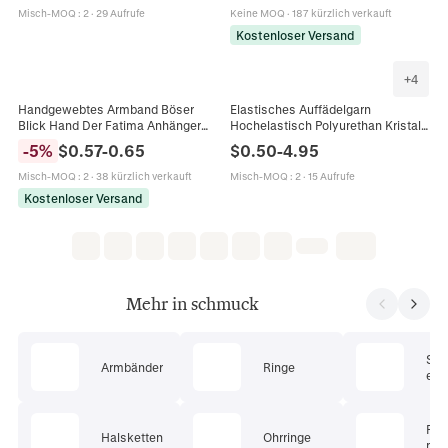
Misch-MOQ
:
2
·
29 Aufrufe
Keine MOQ
·
187 kürzlich verkauft
Kostenloser Versand
+
4
Handgewebtes Armband Böser
Elastisches Auffädelgarn
Blick Hand Der Fatima Anhänger
Hochelastisch Polyurethan Kristall
Verstellbare Rote Schwarze Blaue
Schnur Für Schmuckherstellung
-
5
%
$
0.57
-
0.65
$
0.50
-
4.95
Glücksschnur Unisex Ethno
DIY Armbänder Halsketten
Schmuck
Misch-MOQ
:
2
·
38 kürzlich verkauft
Misch-MOQ
:
2
·
15 Aufrufe
Kostenloser Versand
Mehr in schmuck
Sc
Armbänder
Ringe
ets
Pie
Halsketten
Ohrringe
mu