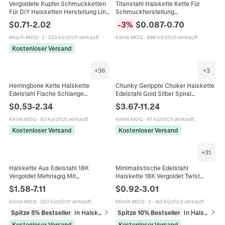
Vergoldete Kupfer Schmuckketten
Titanstahl Halskette Kette Für
Für DIY Halsketten Herstellung Link
Schmuckherstellung
Ball Figaro Schlangenkette Mit
Minimalistisch Gold Silber Plattiert
$
0.71
-
2.02
-
3
%
$
0.087
-
0.70
Karabinerverschluss
Schlange Link Kreuz Kette Für
Damen Herren
Misch-MOQ
:
2
·
222 kürzlich verkauft
Keine MOQ
·
998 kürzlich verkauft
Kostenloser Versand
+
36
+
3
Herringbone Kette Halskette
Chunky Gerippte Choker Halskette
Edelstahl Flache Schlange
Edelstahl Gold Silber Spiral
Gliederkette Minimalistischer
Schlangenknochen Kette Mode
$
0.53
-
2.34
$
3.67
-
11.24
Schmuck Für Damen Herren
Schmuck Für Frauen
Elegant
Keine MOQ
·
83 kürzlich verkauft
Keine MOQ
·
97 kürzlich verkauft
Kostenloser Versand
Kostenloser Versand
+
31
Halskette Aus Edelstahl 18K
Minimalistische Edelstahl
Vergoldet Mehrlagig Mit
Halskette 18K Vergoldet Twist
Sonnenanhänger Bunten
Schlangen Gliederkette Schmuck
$
1.58
-
7.11
$
0.92
-
3.01
Künstliche Perlen Und
Für Frauen Eleganter Stil
Schlangenkette Für Damen
Keine MOQ
·
207 kürzlich verkauft
Misch-MOQ
:
2
·
163 kürzlich verkauft
Spitze 5% Bestseller
In Halsketten
Spitze 10% Bestseller
In Halsketten
Kostenloser Versand
Kostenloser Versand