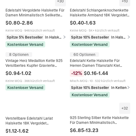
+
30
+
10
Edelstahl Vergoldete Halskette Für
Edelstahl Schlangenknochenkette
Damen Minimalistisch Seilkette
Halskette Armband 18K Vergoldet
Schlangenkette Ankerkette
Flach Fischgrätenmuster
$
0.80
-
2.86
$
0.40
-
1.63
Bambus Gliederschmuck Zubehör
Minimalistisch Verstellbar Für
Damen
Keine MOQ
·
946 kürzlich verkauft
Keine MOQ
·
5K+ kürzlich verkauft
Spitze 5% Bestseller
In Halsketten
Spitze 10% Bestseller
In Halsketten
Kostenloser Versand
Kostenloser Versand
8 Optionen
60 Optionen
Vintage Herz Medaillon Kette 925
Edelstahl Kette Halskette Für
Versilbertes Kupfer Gravierte
Herren Damen Titanstahl Kiel
Blumen Fotoanhänger
Schlange Box Seil Gliederketten
$
0.94
-
1.02
-
12
%
$
0.16
-
1.44
Schlangenkette Schmuck Damen
Minimalist Punk DIY Schmuck
Keine MOQ
·
366 kürzlich verkauft
Misch-MOQ
:
10
·
532 kürzlich verkauft
Kostenloser Versand
Spitze 10% Bestseller
In Ketten
Kostenloser Versand
+
32
925 Sterling Silber Kette Halskette
Verstellbare Edelstahl Lariat
Für Damen Minimalistisch
Halskette 18K Vergoldet
Verstellbar Box Schlangen Kreuz
Schlangenkette Y Form Kugel
$
6.85
-
13.23
$
1.12
-
1.62
Singapore Wasserwelle
Anhänger Minimalistische Lange