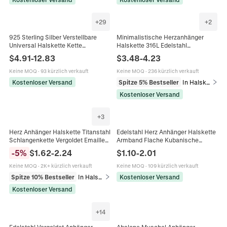
+
29
+
2
925 Sterling Silber Verstellbare
Minimalistische Herzanhänger
Universal Halskette Kette
Halskette 316L Edelstahl
Schiebestift Für Anhänger Dünne
Spiegelpoliert Schlangenkette
$
4.91
-
12.83
$
3.48
-
4.23
Box Chopin Kreuz Schlangen
Schmuck Für Damen
Schmuck
Keine MOQ
·
93 kürzlich verkauft
Keine MOQ
·
236 kürzlich verkauft
Kostenloser Versand
Spitze 5% Bestseller
In Halsketten
Kostenloser Versand
+
3
Herz Anhänger Halskette Titanstahl
Edelstahl Herz Anhänger Halskette
Schlangenkette Vergoldet Emaille
Armband Flache Kubanische
Minimalistisch Elegant Schmuck
Schlangenkette Minimalistischer
-
5
%
$
1.62
-
2.24
$
1.10
-
2.01
Damen
Luxus Modeschmuck Für Damen
Keine MOQ
·
2K+ kürzlich verkauft
Keine MOQ
·
109 kürzlich verkauft
Spitze 10% Bestseller
In Halsketten
Kostenloser Versand
Kostenloser Versand
+
14
Edelstahl Vergoldet Anhänger
Abalone Muschel Anhänger