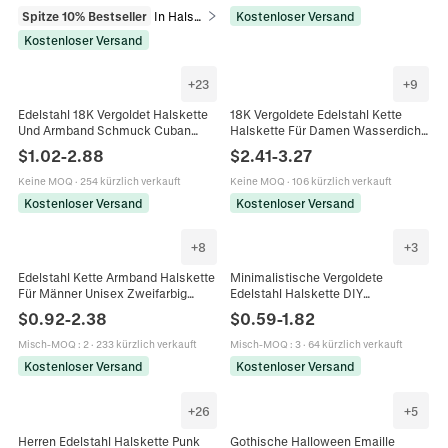
Spitze 10% Bestseller
In Halsketten
Kostenloser Versand
Kostenloser Versand
+
23
+
9
Edelstahl 18K Vergoldet Halskette
18K Vergoldete Edelstahl Kette
Und Armband Schmuck Cuban
Halskette Für Damen Wasserdicht
Curb Schlangenkette Hip Hop Punk
Hypoallergen Panzerkette
$
1.02
-
2.88
$
2.41
-
3.27
Retro Damen Herren
Schlangenkette Modestil
Keine MOQ
·
254 kürzlich verkauft
Keine MOQ
·
106 kürzlich verkauft
Kostenloser Versand
Kostenloser Versand
+
8
+
3
Edelstahl Kette Armband Halskette
Minimalistische Vergoldete
Für Männer Unisex Zweifarbig
Edelstahl Halskette DIY
Poliert Goldperlen Dekor Cuban
Schmuckherstellung
$
0.92
-
2.38
$
0.59
-
1.82
Figaro Schlangenknochen Hip Hop
Schlangenknochen Satelliten Kugel
Gliederketten
Misch-MOQ
:
2
·
233 kürzlich verkauft
Misch-MOQ
:
3
·
64 kürzlich verkauft
Kostenloser Versand
Kostenloser Versand
+
26
+
5
Herren Edelstahl Halskette Punk
Gothische Halloween Emaille