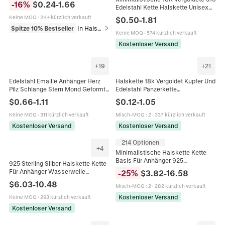
-
16
%
$
0.24
-
1.66
Edelstahl Kette Halskette Unisex
Schmuck Für Damen Herren
Vielseitige DIY Schmuck Zubehör
Keine MOQ
·
2K+ kürzlich verkauft
$
0.50
-
1.81
Gliederschlange
Spitze 10% Bestseller
In Halsketten
Keine MOQ
·
574 kürzlich verkauft
Kostenloser Versand
+
19
+
21
Edelstahl Emaille Anhänger Herz
Halskette 18k Vergoldet Kupfer Und
Pilz Schlange Stern Mond Geformt
Edelstahl Panzerkette
DIY Schmuckherstellung Charms
Schlangenkette Figaro Für
$
0.66
-
1.11
$
0.12
-
1.05
Für Halsketten Ohrringe
Schmuckherstellung Herren
Damen
Keine MOQ
·
311 kürzlich verkauft
Misch-MOQ
:
2
·
337 kürzlich verkauft
Kostenloser Versand
Kostenloser Versand
214 Optionen
+
4
Minimalistische Halskette Kette
Basis Für Anhänger 925
925 Sterling Silber Halskette Kette
Sterlingsilber Fein Zierlich Box
Für Anhänger Wasserwelle
-
25
%
$
3.82
-
16.58
Schlange O-Kette Einstellbar
Schlange Weizenstil Ankerkette
$
6.03
-
10.48
Misch-MOQ
:
2
·
282 kürzlich verkauft
Seilstil Italien Stempel
Kostenloser Versand
Keine MOQ
·
293 kürzlich verkauft
Kostenloser Versand