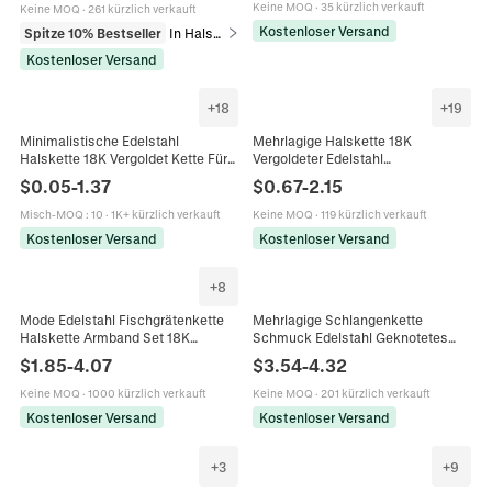
Pulloverkette
Keine MOQ
·
35 kürzlich verkauft
Keine MOQ
·
261 kürzlich verkauft
Kostenloser Versand
Spitze 10% Bestseller
In Halsketten
Kostenloser Versand
+
18
+
19
Minimalistische Edelstahl
Mehrlagige Halskette 18K
Halskette 18K Vergoldet Kette Für
Vergoldeter Edelstahl
Damen Mode Schmuck Schlangen
Schlangenkette Elegant Herz
$
0.05
-
1.37
$
0.67
-
2.15
Box Kreuz Pendler Stil
Künstliche Perle Zirkonia Anhänger
Für Damen Ästhetik
Misch-MOQ
:
10
·
1K+ kürzlich verkauft
Keine MOQ
·
119 kürzlich verkauft
Kostenloser Versand
Kostenloser Versand
+
8
Mode Edelstahl Fischgrätenkette
Mehrlagige Schlangenkette
Halskette Armband Set 18K
Schmuck Edelstahl Geknotetes
Vergoldet Doppelschicht
Design Punk Hip Hop Halskette
$
1.85
-
4.07
$
3.54
-
4.32
Schlangenknochenkette Damen
Und Armband Für Damen Herren
Schmuck
Keine MOQ
·
1000 kürzlich verkauft
Keine MOQ
·
201 kürzlich verkauft
Kostenloser Versand
Kostenloser Versand
+
3
+
9