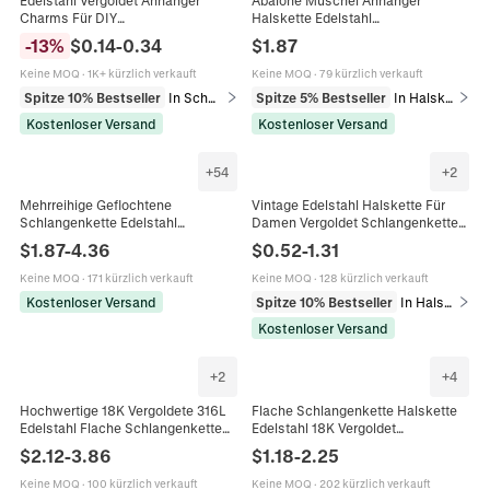
Charms Für DIY
Halskette Edelstahl
Schmuckherstellung Halsketten
Schlangenkette Vergoldet Vintage
-
13
%
$
0.14
-
0.34
$
1.87
Ohrringe Lebensbaum Mond
Luxus Schmuck Für Frauen
Schlange Blitz Herz Design
Schmetterling Herz Blume
Keine MOQ
·
1K+ kürzlich verkauft
Keine MOQ
·
79 kürzlich verkauft
Spitze 10% Bestseller
In Schmuckanhänger
Spitze 5% Bestseller
In Halsketten
Kostenloser Versand
Kostenloser Versand
+
54
+
2
Mehrreihige Geflochtene
Vintage Edelstahl Halskette Für
Schlangenkette Edelstahl
Damen Vergoldet Schlangenkette
Gedrehtes Seil Halskette Armband
Schmetterling Smaragd Zirkon
$
1.87
-
4.36
$
0.52
-
1.31
Fußkettchen Mode Trendiger
Böser Blick Anhänger Schmuck
Schmuck
Keine MOQ
·
171 kürzlich verkauft
Keine MOQ
·
128 kürzlich verkauft
Kostenloser Versand
Spitze 10% Bestseller
In Halsketten
Kostenloser Versand
+
2
+
4
Hochwertige 18K Vergoldete 316L
Flache Schlangenkette Halskette
Edelstahl Flache Schlangenkette
Edelstahl 18K Vergoldet
Halskette Für Frauen Wasserdichte
Fischgrätenmuster Choker Polierter
$
2.12
-
3.86
$
1.18
-
2.25
Minimale Choker
Minimalistischer Schmuck Für
Damen
Keine MOQ
·
100 kürzlich verkauft
Keine MOQ
·
202 kürzlich verkauft