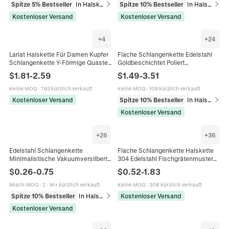
Spitze 5% Bestseller
In Halsketten
Spitze 10% Bestseller
In Halsketten
Kostenloser Versand
Kostenloser Versand
+
4
+
24
Lariat Halskette Für Damen Kupfer
Flache Schlangenkette Edelstahl
Schlangenkette Y-Förmige Quaste
Goldbeschichtet Poliert
Langer Knoten Design
Fischgrätenkette Minimalistischer
$
1.81
-
2.59
$
1.49
-
3.51
Minimalistischer Modeschmuck
Modeschmuck Damen
Elegant
Keine MOQ
·
763 kürzlich verkauft
Keine MOQ
·
109 kürzlich verkauft
Kostenloser Versand
Spitze 10% Bestseller
In Halsketten
Kostenloser Versand
+
26
+
36
Edelstahl Schlangenkette
Flache Schlangenkette Halskette
Minimalistische Vakuumversilberte
304 Edelstahl Fischgrätenmuster
Rundgliederkette Mit
Blade Link Hip Hop High Street
$
0.26
-
0.75
$
0.52
-
1.83
Karabinerverschluss Für Damen
Schmuck Für Damen Herren
Und Herren
Misch-MOQ
:
2
·
1K+ kürzlich verkauft
Keine MOQ
·
308 kürzlich verkauft
Spitze 10% Bestseller
In Halsketten
Kostenloser Versand
Kostenloser Versand