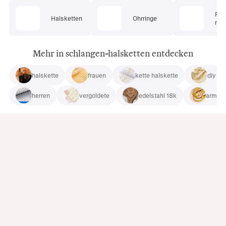
Pie
Halsketten
Ohrringe
mu
Mehr in schlangen-halsketten entdecken
halskette
frauen
kette halskette
diy
herren
vergoldete
edelstahl 18k
armba