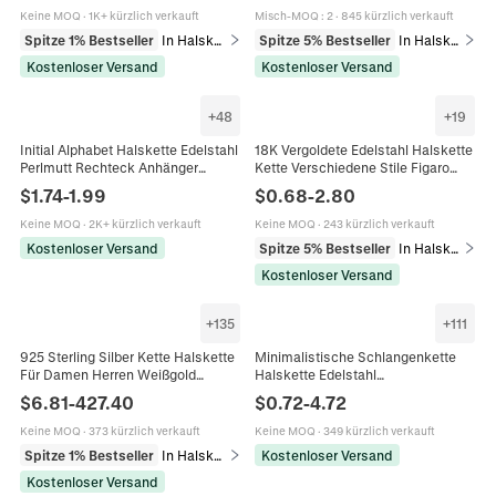
Keine MOQ
·
1K+ kürzlich verkauft
Misch-MOQ
:
2
·
845 kürzlich verkauft
Spitze 1% Bestseller
In Halsketten
Spitze 5% Bestseller
In Halsketten
Kostenloser Versand
Kostenloser Versand
+
48
+
19
Initial Alphabet Halskette Edelstahl
18K Vergoldete Edelstahl Halskette
Perlmutt Rechteck Anhänger
Kette Verschiedene Stile Figaro
Schlangenkette 18K Vergoldet
Snake Cuban O Chain Für DIY
$
1.74
-
1.99
$
0.68
-
2.80
Schmuck Damen
Schmuckherstellung Unisex
Keine MOQ
·
2K+ kürzlich verkauft
Keine MOQ
·
243 kürzlich verkauft
Kostenloser Versand
Spitze 5% Bestseller
In Halsketten
Kostenloser Versand
+
135
+
111
925 Sterling Silber Kette Halskette
Minimalistische Schlangenkette
Für Damen Herren Weißgold
Halskette Edelstahl
Vergoldet Minimalistische
Vakuumvergoldet 18K Gold
$
6.81
-
427.40
$
0.72
-
4.72
Gliederkette Box Cuban Snake DIY
Schlichtes Glied Für Damen Herren
Schmuck
Modeschmuck
Keine MOQ
·
373 kürzlich verkauft
Keine MOQ
·
349 kürzlich verkauft
Spitze 1% Bestseller
In Halsketten
Kostenloser Versand
Kostenloser Versand