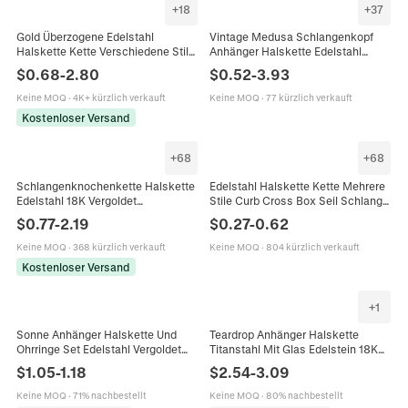
+
18
+
37
Gold Überzogene Edelstahl
Vintage Medusa Schlangenkopf
Halskette Kette Verschiedene Stile
Anhänger Halskette Edelstahl
Figaro Schlangen O-Kette Für DIY
Legierung Gotik Punk Hip Hop
$
0.68
-
2.80
$
0.52
-
3.93
Schmuckherstellung Unisex
Mythologische Schmuck Für
Herren Damen Alltag Party Zubehör
Keine MOQ
·
4K+ kürzlich verkauft
Keine MOQ
·
77 kürzlich verkauft
Kostenloser Versand
+
68
+
68
Schlangenknochenkette Halskette
Edelstahl Halskette Kette Mehrere
Edelstahl 18K Vergoldet
Stile Curb Cross Box Seil Schlange
Minimalistisches Hip Hop
Glied Für Männer Frauen Unisex
$
0.77
-
2.19
$
0.27
-
0.62
Schmuckstück Nischendesign
DIY Schmuck
Keine MOQ
·
368 kürzlich verkauft
Keine MOQ
·
804 kürzlich verkauft
Kostenloser Versand
+
1
Sonne Anhänger Halskette Und
Teardrop Anhänger Halskette
Ohrringe Set Edelstahl Vergoldet
Titanstahl Mit Glas Edelstein 18K
Spiral Design Perlen
Vergoldet Schlangenkette
$
1.05
-
1.18
$
2.54
-
3.09
Schlangenkette Minimalistisch Für
Französisch Nische Minimalistisch
Damen
Keine MOQ
·
71% nachbestellt
Keine MOQ
·
80% nachbestellt