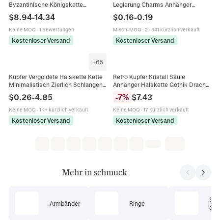
Byzantinische Königskette
Legierung Charms Anhänger
Doppelter Schlangenkopf
Skelett Schlange Krähe Rose Mond
$
8.94
-
14.34
$
0.16
-
0.19
Verschluss Gothic Hip Hop
Sonne Für DIY Schmuckherstellung
Schmuck
Keine MOQ
·
1 Bewertungen
Misch-MOQ
:
2
·
541 kürzlich verkauft
Kostenloser Versand
Kostenloser Versand
+
65
Kupfer Vergoldete Halskette Kette
Retro Kupfer Kristall Säule
Minimalistisch Zierlich Schlangen
Anhänger Halskette Gothik Drache
Box Glied Für Damen Verschiedene
Schlange Totenkopf Löwenkopf
$
0.26
-
4.85
-
7
%
$
7.43
Stile Eleganter Schmuck
Design Vintage Schmuck
Keine MOQ
·
1K+ kürzlich verkauft
Keine MOQ
·
17 kürzlich verkauft
Kostenloser Versand
Kostenloser Versand
Mehr in schmuck
Sc
Armbänder
Ringe
ets