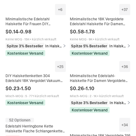
+
6
+
37
Minimalistische Edelstahl
Minimalistische 18K Vergoldete
Halskette Für Frauen DIY
Edelstahl Halskette Für Damen
Schmuckherstellung
Herren Basic Schlangen Box Figaro
$
0.14
-
0.98
$
0.58
-
1.78
Gliederschlange Und Perlenkette
Curb Kette Mode Schmuck
Gold Silber Farbe
Accessoire
Keine MOQ
·
15K+ kürzlich verkauft
Keine MOQ
·
9K+ kürzlich verkauft
Spitze 3% Bestseller
In Halsketten
Spitze 5% Bestseller
In Halsketten
Kostenloser Versand
Kostenloser Versand
+
25
+
36
DIY Halskettenketten 304
Minimalistische Edelstahl-
Edelstahl 18K Vergoldet Vakuum
Halskette Für Damen Vergoldete
Beschichtung Schmuckzubehör
Schlangen- Und Gliederkette
$
0.23
-
1.50
$
0.26
-
1.10
Figaro Schlangen Box Stile
Schmuck Für Tägliche Mode
Pendler
Misch-MOQ
:
5
·
771 kürzlich verkauft
Misch-MOQ
:
2
·
1K+ kürzlich verkauft
Kostenloser Versand
Spitze 3% Bestseller
In Halsketten
Kostenloser Versand
52 Optionen
+
34
Edelstahl Herringbone Kette
Halskette Flache Schlangenkette
Minimalistische 18K Vergoldete 316
Minimalistischer Hip Hop Punk