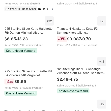
Geschenk
Damen
Keine MOQ
·
74% nachbestellt
Keine MOQ
·
1K+ kürzlich verkauft
Spitze 10% Bestseller
In Halsketten
+
32
+
9
925 Sterling Silber Kette Halskette
Titanstahl Halskette Kette Für
Für Damen Minimalistisch
Schmuckherstellung
Verstellbar Box Schlangen Kreuz
Minimalistisch Gold Silber Plattiert
$
6.85
-
13.23
-
3
%
$
0.087
-
0.70
Singapore Wasserwelle
Schlange Link Kreuz Kette Für
Damen Herren
Keine MOQ
·
35 kürzlich verkauft
Keine MOQ
·
998 kürzlich verkauft
Kostenloser Versand
+
18
925 Sterlingsilber DIY Anhänger
925 Sterling Silber Kreuz Kette Mit
Zubehör Kreuz Muschel Seestern
5A Zirkonia 14K Vergoldet
Zirkonia Charms Für Halskette
$
2.46
-
4.75
Religiöser Modeschmuck
-
4
%
$
9.69
Armband Herstellung
Geschenk Für Damen
Schmuckzubehör
Keine MOQ
·
90 kürzlich verkauft
Keine MOQ
·
67 kürzlich verkauft
Kostenloser Versand
Kostenloser Versand
+
29