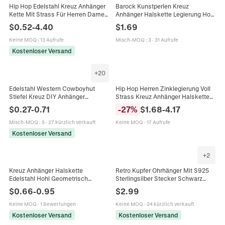
Hip Hop Edelstahl Kreuz Anhänger
Barock Kunstperlen Kreuz
Kette Mit Strass Für Herren Damen
Anhänger Halskette Legierung Hohl
Mode Streetwear Schmuck Gold
Strass Choker Für Frauen Hochzeit
$
0.52
-
4.40
$
1.69
Silber Ton
Party Schmuck Gold Silber
Keine MOQ
·
13 Aufrufe
Misch-MOQ
:
3
·
31 Aufrufe
Kostenloser Versand
+
20
Edelstahl Western Cowboyhut
Hip Hop Herren Zinklegierung Voll
Stiefel Kreuz DIY Anhänger
Strass Kreuz Anhänger Halskette
Zubehör Für Halsketten Gold Silber
Mit Panzerkette Bling Streetwear
$
0.27
-
0.71
-
27
%
$
1.68
-
4.17
Strass Charms
Party Schmuck Gold Silber
Misch-MOQ
:
5
·
27 kürzlich verkauft
Keine MOQ
·
17 Aufrufe
Kostenloser Versand
+
2
Kreuz Anhänger Halskette
Retro Kupfer Ohrhänger Mit S925
Edelstahl Hohl Geometrisch
Sterlingsilber Stecker Schwarz
Religiöser Schmuck
Emaille Herz Kreuz Mond Stern Blitz
$
0.66
-
0.95
$
2.99
Minimalistische Mode Für Männer
Pfote Anhänger Kette Schmuck Für
Frauen Silber
Damen
Keine MOQ
·
1 Bewertungen
Keine MOQ
·
24 kürzlich verkauft
Kostenloser Versand
Kostenloser Versand