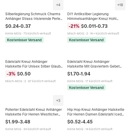
+
4
+
18
Silberlegierung Schmuck Charms
DIY Antiksilber Legierung
Anhänger Strass Irisierende Perle
Himmelsanhänger Kreuz Hohl
Schleife Stern Mond Herz Kreuz Für
Stern Mond Sonne Anhänger Für
$
0.24
-
0.37
-
21
%
$
0.011
-
0.73
DIY Halskette Armband Herstellung
Halskette Armband
Süßer Ätherischer Stil
Schmuckherstellung Zubehör
Keine MOQ
·
75 kürzlich verkauft
Misch-MOQ
:
2
·
1K+ kürzlich verkauft
Kostenloser Versand
Kostenloser Versand
Edelstahl Kreuz Anhänger
Edelstahl Kreuz Anhänger
Halskette Für Unisex Silber Glaube
Halskette Mit Graviertem Gebet
Herz Buchstabe Anhänger Religiös
Religiöser Schmuck Für Herren
-
3
%
$
0.50
$
1.70
-
1.94
Täglich Mode Schmuck
Damen Gold Silber Schwarz Box
Geschenke
Kette
Misch-MOQ
:
2
·
67 kürzlich verkauft
Keine MOQ
·
17 kürzlich verkauft
Kostenloser Versand
+
3
Polierter Edelstahl Kreuz Anhänger
Hip Hop Kreuz Anhänger Halskette
Halskette Für Herren Westlicher
Für Herren Damen Edelstahl Iced
Stil Minimalistischer Täglicher
Out Strass Religiös Gold Silber
$
1.99
-
3.48
$
0.52
-
4.45
Schmuck Geschenk Schwarz Gold
Plattiert Schmuck Geschenk
Silber
Keine MOQ
·
34 kürzlich verkauft
Keine MOQ
·
14 kürzlich verkauft