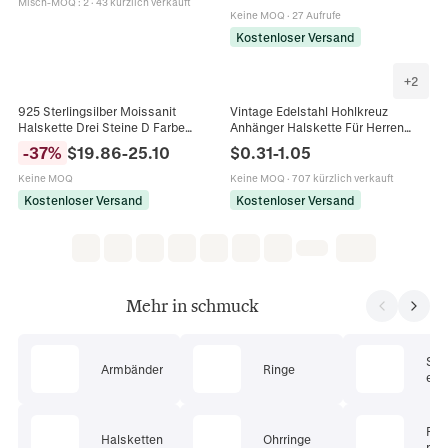
Misch-MOQ
:
2
·
43 kürzlich verkauft
Geschenk
Keine MOQ
·
27 Aufrufe
Kostenloser Versand
+
2
925 Sterlingsilber Moissanit
Vintage Edelstahl Hohlkreuz
Halskette Drei Steine D Farbe
Anhänger Halskette Für Herren
Anhänger Kreuzkette Luxus
Damen Gold Silber Regenbogen
-
37
%
$
19.86
-
25.10
$
0.31
-
1.05
Schmuck Für Damen Hochzeit
Religiöser Schmuck DIY Zubehör
Geschenk
Keine MOQ
Keine MOQ
·
707 kürzlich verkauft
Kostenloser Versand
Kostenloser Versand
Mehr in schmuck
Sc
Armbänder
Ringe
ets
Pie
Halsketten
Ohrringe
mu