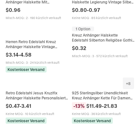
Anhänger Halskette Mit
Halskette Legierung Vintage Silber
Engelsflügeln Gothic Punk Hip Hop
Totenkopf Skelett Jesus Graviert
$
0.96
$
0.80
-
0.97
Schmuck Unisex
Punk Rock Schmuck
Misch-MOQ
:
2
·
190 kürzlich verkauft
Keine MOQ
·
85 kürzlich verkauft
1 Option
Kreuz Anhänger Halskette
Edelstahl Silberton Religiöse Gothic
Herren Retro Edelstahl Kreuz
Punk Schmuck Für Herren Damen
Anhänger Halskette Vintage
$
0.32
Unisex Mit Schwarzer Kordel
Punktmuster Punk Religiöser
$
3.14
-
4.58
Misch-MOQ
:
3
·
572 kürzlich verkauft
Schmuck Gotischer Stil Silber Gold
Misch-MOQ
:
3
·
24 kürzlich verkauft
Kostenloser Versand
+
8
Retro Edelstahl Jesus Kruzifix
925 Sterlingsilber Unendlichkeit
Anhänger Halskette Personalisiert
Kreuz Anhänger Kette Für Damen
Gold Silber Katholisches Kreuz
Poliert Minimalistischer Religiöser
$
0.47
-
3.41
-
13
%
$
11.49
-
21.83
Religiöser Schmuck Für Herren
Unendlichkeitssymbol Schmuck
Damen
Geschenk
Keine MOQ
·
10 kürzlich verkauft
Keine MOQ
·
36 kürzlich verkauft
Kostenloser Versand
Kostenloser Versand