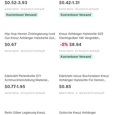
$
0.52
-
3.93
$
0.42
-
1.31
Religiöser Schmuck Halskette
Schleife Choker Gold Silber Kette
Schmuck
Keine MOQ
·
14 kürzlich verkauft
Keine MOQ
·
16 kürzlich verkauft
Kostenloser Versand
Kostenloser Versand
Hip-Hop Herren Zinklegierung Iced
Kreuz Anhänger Halskette 925
Out Kreuz Anhänger Halskette Gold
Sterlingsilber 14K Vergoldet
Silber Vergoldet Strass Panzerkette
Funkelnder Zirkon Französischer
$
0.67
-
5
%
$
8.94
Mode Schmuck
Retro Schmuck Für Damen
Keine MOQ
·
36 kürzlich verkauft
Keine MOQ
·
87 kürzlich verkauft
Kostenloser Versand
Edelstahl Perlenkette DIY
Edelstahl Jesus Buchstaben Kreuz
Schmuckherstellung Material
Anhänger Halskette Für Herren
Flache Kreuzgliederkette
Damen Poliert Silber Religiös
$
0.77
-
1.95
$
0.85
Satellitenkette Für Halsketten
Nische Schmuck O-Kette Zubehör
Armbänder Fußkettchen Gold Silber
Keine MOQ
·
20 kürzlich verkauft
Misch-MOQ
:
2
·
164 kürzlich verkauft
Retro Silber Legierung Kreuz
Gotische Kreuz Anhänger