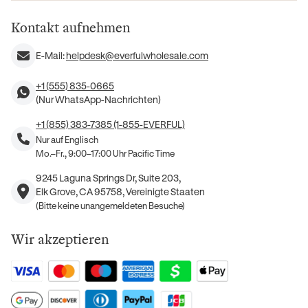
Kontakt aufnehmen
E-Mail:
helpdesk@everfulwholesale.com
+1 (555) 835-0665
(Nur WhatsApp-Nachrichten)
+1 (855) 383-7385 (1-855-EVERFUL)
Nur auf Englisch
Mo.–Fr., 9:00–17:00 Uhr Pacific Time
9245 Laguna Springs Dr, Suite 203,
Elk Grove, CA 95758, Vereinigte Staaten
(Bitte keine unangemeldeten Besuche)
Wir akzeptieren