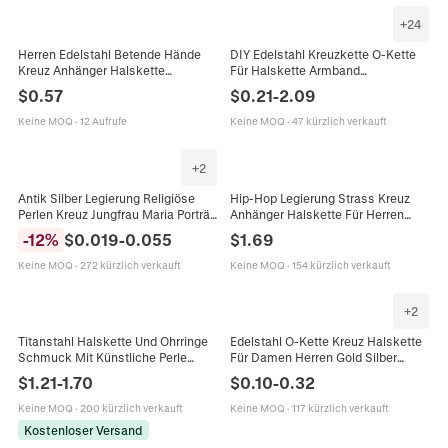
+
24
Herren Edelstahl Betende Hände
DIY Edelstahl Kreuzkette O-Kette
Kreuz Anhänger Halskette
Für Halskette Armband
Religiöser Schmuck Silber Hohle
Schmuckherstellung
$
0.57
$
0.21
-
2.09
Venezianerkette Geschenk
Handgefertigtes Zubehör Gold
Silber Schwarz
Keine MOQ
·
12 Aufrufe
Keine MOQ
·
47 kürzlich verkauft
+
2
Antik Silber Legierung Religiöse
Hip-Hop Legierung Strass Kreuz
Perlen Kreuz Jungfrau Maria Porträt
Anhänger Halskette Für Herren
Spacer Für DIY Halskette Armband
Cool Vergoldet Versilbert
-
12
%
$
0.019
-
0.055
$
1.69
Schmuckherstellung Retro
Panzerkette Schmuck Geschenk
Keine MOQ
·
272 kürzlich verkauft
Keine MOQ
·
154 kürzlich verkauft
+
2
Titanstahl Halskette Und Ohrringe
Edelstahl O-Kette Kreuz Halskette
Schmuck Mit Künstliche Perle
Für Damen Herren Gold Silber
Kreuz Wassertropfen Zirkon Silver
Galvanisiert Minimalistische
$
1.21
-
1.70
$
0.10
-
0.32
Earring Post Für Damen Bankett
Schlüsselbeinkette DIY
Hochzeit
Schmuckzubehör
Keine MOQ
·
200 kürzlich verkauft
Keine MOQ
·
117 kürzlich verkauft
Kostenloser Versand