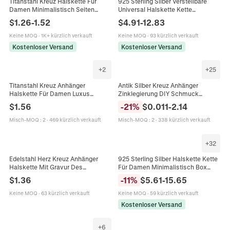
Titanstahl Kreuz Halskette Für
925 Sterling Silber Verstellbare
Damen Minimalistisch Seiten
Universal Halskette Kette
Vertikal Gold Silber Galvanisiert
Schiebestift Für Anhänger Dünne
$
1.26
-
1.52
$
4.91
-
12.83
Elegant Täglich Mode Schmuck
Box Chopin Kreuz Schlangen
Schmuck
Keine MOQ
·
1K+ kürzlich verkauft
Keine MOQ
·
93 kürzlich verkauft
Kostenloser Versand
Kostenloser Versand
+
2
+
25
Titanstahl Kreuz Anhänger
Antik Silber Kreuz Anhänger
Halskette Für Damen Luxus
Zinklegierung DIY Schmuck
Zirkonia Eingelegt Galvanisiert
Zubehör Vintage Gothic Charms
$
1.56
-
21
%
$
0.011
-
2.14
Gold Silber Mode Schmuck
Für Halsketten Schlüsselanhänger
Halsketten
Basteln
Misch-MOQ
:
2
·
469 kürzlich verkauft
Misch-MOQ
:
2
·
338 kürzlich verkauft
+
32
925 Sterling Silber Halskette Kette
Edelstahl Herz Kreuz Anhänger
Für Damen Minimalistisch Box
Halskette Mit Gravur Des
Kreuz Wasserwelle Starry Link
Vaterunser Religiöser
-
11
%
$
5.61
-
15.65
$
1.36
Verstellbarer Choker
Gedenkschmuck Für Herren
Damen Gold Silber
Keine MOQ
·
59 kürzlich verkauft
Keine MOQ
·
63 kürzlich verkauft
Kostenloser Versand
+
6