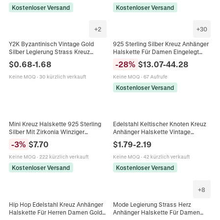
Kostenloser Versand
Kostenloser Versand
+
2
+
30
Y2K Byzantinisch Vintage Gold
925 Sterling Silber Kreuz Anhänger
Silber Legierung Strass Kreuz
Halskette Für Damen Eingelegt
Finger Armband Für Damen
Moissanit Pave Schlüsselbein
$
0.68
-
1.68
-
28
%
$
13.07
-
44.28
Religiöse Medaillon Sklaven
Kette Elegant Raffinierter Schmuck
Handkette Schmuck
Geschenk
Keine MOQ
·
30 kürzlich verkauft
Keine MOQ
·
67 Aufrufe
Kostenloser Versand
Mini Kreuz Halskette 925 Sterling
Edelstahl Keltischer Knoten Kreuz
Silber Mit Zirkonia Winziger
Anhänger Halskette Vintage
Zierlicher Anhänger Eleganter
Religiöser Mode Schmuck Für
-
3
%
$
7.70
$
1.79
-
2.19
Minimalistischer Schmuck
Herren Damen Gold Silber Schwarz
Ketten
Keine MOQ
·
222 kürzlich verkauft
Keine MOQ
·
42 kürzlich verkauft
Kostenloser Versand
Kostenloser Versand
+
8
Hip Hop Edelstahl Kreuz Anhänger
Mode Legierung Strass Herz
Halskette Für Herren Damen Gold
Anhänger Halskette Für Damen
Silber Vergoldet Iced Out Strass
Mehrlagige Kreuz Schmetterling