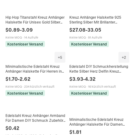
Hip Hop Titanstahl Kreuz Anhänger
Kreuz Anhänger Halskette 925
Halskette Für Unisex Gold Silber
Sterling Silber Mit Brillanter
Vakuum Goldbeschichtet Zirkonia
Moissanit Einfacher Modischer
$
0.89
-
3.09
$
27.08
-
33.05
Eingelegt Kordelkette Schmuck
Religiöser Schmuck Für Damen
Keine MOQ
·
14 Aufrufe
Keine MOQ
·
91 Aufrufe
Kostenloser Versand
Kostenloser Versand
+
5
+
2
Minimalistische Edelstahl Kreuz
Edelstahl DIY Schmuckherstellung
Anhänger Halskette Für Herren ins
Kette Silber Herz Delfin Kreuz
Stil Boxkette Gold Silber Schwarz
Formen Für Halsketten Armbänder
$
1.70
-
2.62
$
3.93
-
4.32
Titan Stahl Schmuck
Fußkettchen Halbzeug
Keine MOQ
·
234 kürzlich verkauft
Keine MOQ
·
16 kürzlich verkauft
Kostenloser Versand
Kostenloser Versand
Edelstahl Kreuz Anhänger Armband
Minimalistische Edelstahl Kreuz
Für Damen DIY Schmuck Zubehör
Anhänger Halskette Für Damen
Mit Hummer Verschluss Silber
$
0.42
Mikro Eingelegt Zirkonia Gold Silber
Verstellbare Kette Armband
$
1.81
Plattiert Zierliche Schmuck