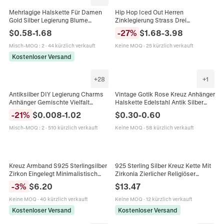
Mehrlagige Halskette Für Damen
Hip Hop Iced Out Herren
Gold Silber Legierung Blume
Zinklegierung Strass Drei
Seestern Schmetterling Muschel
Ineinandergreifende Kreuze
$
0.58
-
1.68
-
27
%
$
1.68
-
3.98
Kreuz Künstliche Barockperle Boho
Anhänger Halskette Mit
Vintage Schmuck
Panzerkette Gold Silber Schmuck
Misch-MOQ
:
2
·
44 kürzlich verkauft
Keine MOQ
·
25 kürzlich verkauft
Geschenk
Kostenloser Versand
+
28
+
1
Antiksilber DIY Legierung Charms
Vintage Gotik Rose Kreuz Anhänger
Anhänger Gemischte Vielfalt
Halskette Edelstahl Antik Silber
Vintage Schmuckherstellung Für
Schmuck Für Damen Herren Retro
-
21
%
$
0.008
-
1.02
$
0.30
-
0.60
Halskette Armband
Punk Stil Accessoire
Schlüsselanhänger Kreuz Herz
Misch-MOQ
:
2
·
510 kürzlich verkauft
Keine MOQ
·
58 kürzlich verkauft
Schlüssel
Kreuz Armband S925 Sterlingsilber
925 Sterling Silber Kreuz Kette Mit
Zirkon Eingelegt Minimalistisch
Zirkonia Zierlicher Religiöser
Zierlich Verstellbar Kette Schmuck
Anhänger Minimalistischer
-
3
%
$
6.20
$
13.47
Für Frauen Elegant
Schmuck Für Damen
Keine MOQ
·
40 kürzlich verkauft
Keine MOQ
·
12 kürzlich verkauft
Kostenloser Versand
Kostenloser Versand