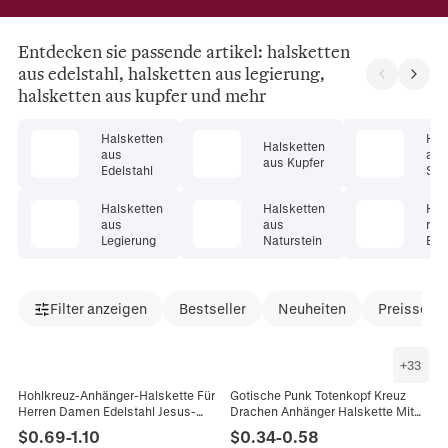
Entdecken sie passende artikel: halsketten
aus edelstahl, halsketten aus legierung,
halsketten aus kupfer und mehr
Halsketten
Hal
Halsketten
aus
aus
aus Kupfer
Edelstahl
Ster
er
Halsketten
Halsketten
Hal
aus
aus
mit
Legierung
Naturstein
Ede
Filter anzeigen
Bestseller
Neuheiten
Preissenk
+
33
Hohlkreuz-Anhänger-Halskette Für
Gotische Punk Totenkopf Kreuz
Herren Damen Edelstahl Jesus-
Drachen Anhänger Halskette Mit
Silhouette Religiöser Schmuck
Legierungsanhänger Und
$
0.69
-
1.10
$
0.34
-
0.58
Boxkette Gold Silber Plattiert
Edelstahlkette Retro Silber Herren