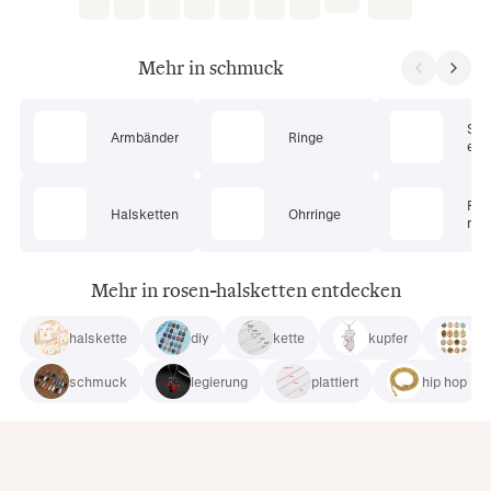
Mehr in schmuck
Sc
Armbänder
Ringe
ets
Pie
Halsketten
Ohrringe
mu
Mehr in rosen-halsketten entdecken
halskette
diy
kette
kupfer
hal
schmuck
legierung
plattiert
hip hop