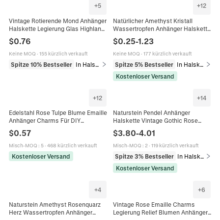
+
5
+
12
Vintage Rotierende Mond Anhänger
Natürlicher Amethyst Kristall
Halskette Legierung Glas Highland
Wassertropfen Anhänger Halskette
Rind Rose Motiv Mondsichel
Rosenquarz Tigerauge Heilstein
$
0.76
$
0.25
-
1.23
Halskette Für Damen Retro
Schmuck Für Damen Mädchen
Schmuck Geschenk
Keine MOQ
·
155 kürzlich verkauft
Keine MOQ
·
177 kürzlich verkauft
Spitze 10% Bestseller
In Halsketten
Spitze 5% Bestseller
In Halsketten
Kostenloser Versand
+
12
+
14
Edelstahl Rose Tulpe Blume Emaille
Naturstein Pendel Anhänger
Anhänger Charms Für DIY
Halskette Vintage Gothic Rose
Schmuckherstellung Halsketten
Dornen Pentagramm
$
0.57
$
3.80
-
4.01
Ohrringe Floral Vintage Stil
Wassertropfen Kristall Edelstein
Schmuck Damen
Misch-MOQ
:
5
·
468 kürzlich verkauft
Misch-MOQ
:
2
·
119 kürzlich verkauft
Kostenloser Versand
Spitze 3% Bestseller
In Halsketten
Kostenloser Versand
+
4
+
6
Naturstein Amethyst Rosenquarz
Vintage Rose Emaille Charms
Herz Wassertropfen Anhänger
Legierung Relief Blumen Anhänger