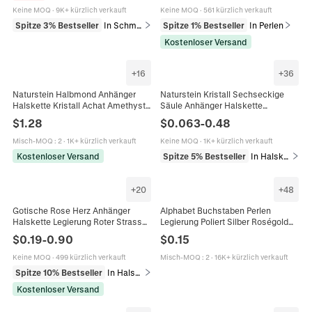
Halskette
Keine MOQ
·
9K+ kürzlich verkauft
Keine MOQ
·
561 kürzlich verkauft
Spitze 3% Bestseller
In Schmucksets
Spitze 1% Bestseller
In Perlen
Kostenloser Versand
+
16
+
36
Naturstein Halbmond Anhänger
Naturstein Kristall Sechseckige
Halskette Kristall Achat Amethyst
Säule Anhänger Halskette
Tigerauge Rosenquarz Heilstein
Amethyst Rosenquarz Bullet
$
1.28
$
0.063
-
0.48
Boho Himmlischer Schmuck
Heilung Schmuck Damen Herren
Misch-MOQ
:
2
·
1K+ kürzlich verkauft
Keine MOQ
·
1K+ kürzlich verkauft
Kostenloser Versand
Spitze 5% Bestseller
In Halsketten
+
20
+
48
Gotische Rose Herz Anhänger
Alphabet Buchstaben Perlen
Halskette Legierung Roter Strass
Legierung Poliert Silber Roségold
Schmuck Für Damen Valentinstag
DIY Schmuckherstellung Zubehör
$
0.19
-
0.90
$
0.15
Geschenk Dunkler Stil
Für Armband Halskette Charms
Keine MOQ
·
499 kürzlich verkauft
Misch-MOQ
:
2
·
16K+ kürzlich verkauft
Spitze 10% Bestseller
In Halsketten
Kostenloser Versand