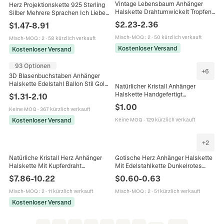
Vintage Lebensbaum Anhänger
Herz Projektionskette 925 Sterling
Halskette Drahtumwickelt Tropfen
Silber Mehrere Sprachen Ich Liebe
Naturstein Amethyst Rosenquarz
Dich Ewige Rose
$
2.23
-
2.36
$
1.47
-
8.91
Tigerauge Obsidian Schmuck Für
Schmuckschatulle Geschenk Für
Damen
Frauen
Misch-MOQ
:
2
·
50 kürzlich verkauft
Misch-MOQ
:
2
·
58 kürzlich verkauft
Kostenloser Versand
Kostenloser Versand
93 Optionen
+
6
3D Blasenbuchstaben Anhänger
Halskette Edelstahl Ballon Stil Gold
Natürlicher Kristall Anhänger
Silber Rosegold Schmuck Für
Halskette Handgefertigt
$
1.31
-
2.10
Damen Mädchen Frisch
Drahtumwickelt Unregelmäßiger
$
1.00
Keine MOQ
·
367 kürzlich verkauft
Stein Amethyst Rosenquarz
Heilung Schmuck
Kostenloser Versand
Keine MOQ
·
129 kürzlich verkauft
+
2
Natürliche Kristall Herz Anhänger
Gotische Herz Anhänger Halskette
Halskette Mit Kupferdraht
Mit Edelstahlkette Dunkelrotes
Umwickelt Amethyst Rosenquarz
Herz Rose Design Für Punk Stil
$
7.86
-
10.22
$
0.60
-
0.63
Labradorit Retro Boho Für Damen
Herren Damen Schmuck
Misch-MOQ
:
2
·
11 kürzlich verkauft
Misch-MOQ
:
2
·
51 kürzlich verkauft
Kostenloser Versand