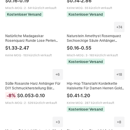
$
0.16
-
0.19
$
0.74
-
2.86
Sonne Für DIY Schmuckherstellung
Beschichteter Titanstahl Mode
Misch-MOQ
:
2
·
541 kürzlich verkauft
Keine MOQ
·
55 kürzlich verkauft
Kostenloser Versand
Kostenloser Versand
+
74
Natürliche Madagaskar
Naturstein Amethyst Rosenquarz
Rosenquarz Runde Lose Perlen
Sechseckige Säule Anhänger
Polierte Rosa Edelstein Für DIY
Halskette Reiki Heilung Kristall
$
1.33
-
2.47
$
0.16
-
0.55
Schmuckherstellung Armband
Pendel Schmuck
Halskette Handwerk
Keine MOQ
·
153 kürzlich verkauft
Misch-MOQ
:
3
·
193 kürzlich verkauft
Kostenloser Versand
+
6
+
18
Süße Rosarote Harz Anhänger Für
Hip-Hop Titanstahl Kordelkette
DIY Schmuckherstellung Bär
Halskette Für Damen Herren Gold
Süßigkeiten Muschel Lippenstift
Silber Roségold Schwarz Twist
-
8
%
$
0.053
-
0.10
$
0.41
-
1.20
Anhänger Für Schlüsselanhänger
Kettenglied Personalisierter
Armband Halskette
Schmuck
Misch-MOQ
:
2
·
529 kürzlich verkauft
Keine MOQ
·
287 kürzlich verkauft
Kostenloser Versand
+
3
+
8