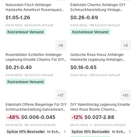
Naturstein Fisch Anhänger
Edelstahl Charms Anhänger DIY
Halskette Amethyst Rosenquarz
Schmuckherstellung Vintage
Tigerauge Geschnitzter Tier
Blume Herz Blatt Rose
$
1.05
-
1.26
$
0.26
-
0.69
Anhänger DIY Schmuckzubehör
Gänseblümchen Tulpe Für
Halskette Armband Ohrringe
Keine MOQ
·
63 kürzlich verkauft
Keine MOQ
·
198 kürzlich verkauft
Kostenloser Versand
Kostenloser Versand
+
9
+
2
Rosenblüten Schleifen Anhänger
Gotische Rose Kreuz Anhänger
Legierung Emaille Charms Für DIY
Halskette Legierung Anhänger
Schmuckherstellung Halsketten
Titanstahl Kette Vintage Punk Stil
$
0.21
-
0.40
$
0.16
-
0.65
Armbänder Ohrringe Retro
Schmuck Für Herren Damen
Accessoires
Keine MOQ
·
93 kürzlich verkauft
Keine MOQ
·
286 kürzlich verkauft
Kostenloser Versand
+
17
+
51
Edelstahl Offene Biegeringe Für DIY
DIY Valentinstag Legierung Emaille
Schmuckherstellung Galvanisierte
Herz Rose Blume Charms
Gold Silber Roségold Einzelringe
Anhänger Für Schmuckherstellung
-
48
%
$
0.006
-
0.045
-
12
%
$
0.027
-
2.88
Für Halskette Armband
Armband Halskette
Handgefertigtes Zubehör
Schlüsselanhänger Rosa Rot Gold
Keine MOQ
·
6K+ kürzlich verkauft
Misch-MOQ
:
2
·
804 kürzlich verkauft
Spitze 10% Bestseller
In Schmuckzubehör
Spitze 10% Bestseller
In Schmuckanhänger