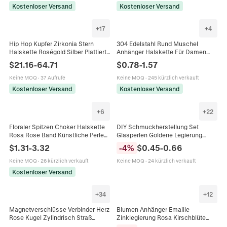
Kostenloser Versand
Kostenloser Versand
+
17
+
4
Hip Hop Kupfer Zirkonia Stern
304 Edelstahl Rund Muschel
Halskette Roségold Silber Plattiert
Anhänger Halskette Für Damen
Iced Out Panzerkette Für Herren
Natürliche Perlmutt Abalone Rose
$
21.16
-
64.71
$
0.78
-
1.57
Damen Schmuck
Relief Schmuck Geschenk
Keine MOQ
·
37 Aufrufe
Keine MOQ
·
245 kürzlich verkauft
Kostenloser Versand
Kostenloser Versand
+
6
+
22
Floraler Spitzen Choker Halskette
DIY Schmuckherstellung Set
Rosa Rose Band Künstliche Perle
Glasperlen Goldene Legierung
Strass Schmetterling Süßer
Anhänger Schmetterling Rose
$
1.31
-
3.32
-
4
%
$
0.45
-
0.66
Romantischer Französischer Stil
Stern Mond Materialpaket Für
Schmuck
Armband Halskette Damen
Keine MOQ
·
26 kürzlich verkauft
Keine MOQ
·
24 kürzlich verkauft
Schmuckzubehör
Kostenloser Versand
+
34
+
12
Magnetverschlüsse Verbinder Herz
Blumen Anhänger Emaille
Rose Kugel Zylindrisch Straß
Zinklegierung Rosa Kirschblüte
Legierung DIY Halskette Armband
Gänseblümchen Rose Für DIY