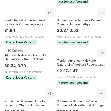
Kostenloser Versand
+
7
+
18
Niedliche Katze Tier Anhänger
Blumen Naturstein Lose Perlen
Halskette Kupfer Eingelegter
Pflaumenblüte Amethyst
Naturstein Rosenquarz Amethyst
Rosenquarz Achat Zwischenperlen
$
1.94
$
0.37
-
0.52
Tigerauge Kugelkette Schmuck Für
Für DIY Schmuckherstellung
Damen
Halsketten Armbänder
Keine MOQ
·
109 kürzlich verkauft
Misch-MOQ
:
2
·
127 kürzlich verkauft
Kostenloser Versand
Kostenloser Versand
30 Optionen
+
2
Edelstahl Halskette Roségold
Plattiert Kette Kreuz O Glied
Tropfen Anhänger Halskette
Langlebig Nicht Verblassend
Naturstein Amethyst Rosenquarz
$
0.34
-
0.79
Unisex Schmuck Accessoire Mit
Mit Hohlem Blumen Blatt Legierung
$
2.27
-
2.47
Verlängerung
Keine MOQ
·
67 kürzlich verkauft
Rand Retro Schmuck Für Damen
Kostenloser Versand
Keine MOQ
·
67 kürzlich verkauft
Kostenloser Versand
+
5
+
1
Gothische Halloween Emaille
Rotierende Blume Lila Zirkon
Legierung Charms Anhänger
Schmuck Halskette Und Ohrringe
Skelett Schlange Krähe Rose Mond
Und Ring Und Armband Roségold