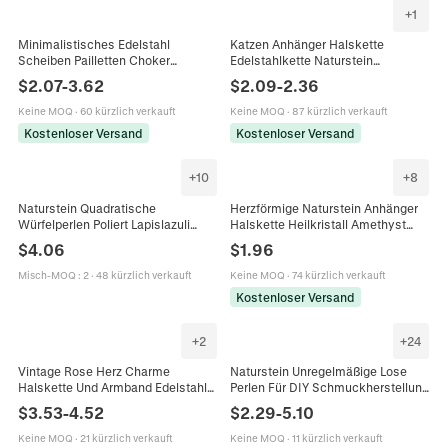
+
1
Minimalistisches Edelstahl
Katzen Anhänger Halskette
Scheiben Pailletten Choker
Edelstahlkette Naturstein
Halskette Für Damen 14K Gold
Amethyst Rosenquarz Tigerauge
$
2.07
-
3.62
$
2.09
-
2.36
Roségold Silber Plattiert Zierliche
Opal Aventurin Tier Schmuck
Kette Schmuck
Damen
Keine MOQ
·
60 kürzlich verkauft
Keine MOQ
·
87 kürzlich verkauft
Kostenloser Versand
Kostenloser Versand
+
10
+
8
Naturstein Quadratische
Herzförmige Naturstein Anhänger
Würfelperlen Poliert Lapislazuli
Halskette Heilkristall Amethyst
Rosenquarz Für DIY
Rosenquarz Tigerauge Polierter
$
4.06
$
1.96
Schmuckherstellung Armband
Edelstein Boho Schmuck
Halskette Bastelbedarf
Misch-MOQ
:
2
·
48 kürzlich verkauft
Keine MOQ
·
74 kürzlich verkauft
Kostenloser Versand
+
2
+
24
Vintage Rose Herz Charme
Naturstein Unregelmäßige Lose
Halskette Und Armband Edelstahl
Perlen Für DIY Schmuckherstellung
Kette Polyester Satinnschal
Amethyst Aquamarin Rosenquarz
$
3.53
-
4.52
$
2.29
-
5.10
Umwickelt Bohemien Schmuck Für
Achat Edelstein Armband Halskette
Damen
Zubehör
Keine MOQ
·
21 kürzlich verkauft
Keine MOQ
·
11 kürzlich verkauft