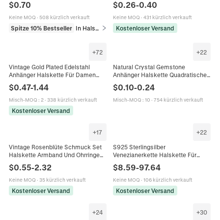
Halskette Heilkristall Boho
Mit Kunstperlen Für DIY
$
0.70
$
0.26
-
0.40
Schmuck Für Damen
Schmuckherstellung Halsketten
Ohrringe Zubehör
Keine MOQ
·
508 kürzlich verkauft
Keine MOQ
·
431 kürzlich verkauft
Spitze 10% Bestseller
In Halsketten
Kostenloser Versand
+
72
+
22
Vintage Gold Plated Edelstahl
Natural Crystal Gemstone
Anhänger Halskette Für Damen
Anhänger Halskette Quadratischer
Sonne Mond Tier Muschel Rose
Würfel Geometrisch Amethyst
$
0.47
-
1.44
$
0.10
-
0.24
Blume Charms Schmuck
Rosenquarz DIY
Schmuckherstellung
Misch-MOQ
:
2
·
338 kürzlich verkauft
Misch-MOQ
:
10
·
754 kürzlich verkauft
Kostenloser Versand
+
17
+
22
Vintage Rosenblüte Schmuck Set
S925 Sterlingsilber
Halskette Armband Und Ohrringe
Venezianerkette Halskette Für
Legierung Strass Romantische
Damen Herren Gold Roségold
$
0.55
-
2.32
$
8.59
-
97.64
Blumen Accessoires Für Damen
Versilbert Minimalistische Kette
Ohne Anhänger Schmuck
Keine MOQ
·
35 kürzlich verkauft
Keine MOQ
·
106 kürzlich verkauft
Kostenloser Versand
Kostenloser Versand
+
24
+
30