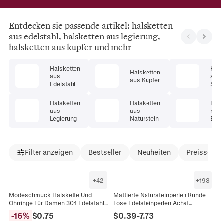
Entdecken sie passende artikel: halsketten
aus edelstahl, halsketten aus legierung,
halsketten aus kupfer und mehr
Halsketten
Hal
Halsketten
aus
aus
aus Kupfer
Edelstahl
Ster
er
Halsketten
Halsketten
Hal
aus
aus
mit
Legierung
Naturstein
Ede
Filter anzeigen
Bestseller
Neuheiten
Preissenk
+
42
+
198
Modeschmuck Halskette Und
Mattierte Natursteinperlen Runde
Ohrringe Für Damen 304 Edelstahl
Lose Edelsteinperlen Achat
18K Vergoldet Hohlherz
Rosenquarz Amazonit Für DIY
-
16
%
$
0.75
$
0.39
-
7.73
Rosenblume Geschenk
Schmuckherstellung Armband