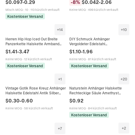
$
0.097
-
0.29
-
8
%
$
0.042
-
2.06
Schmuckherstellung Neuheit
Schmuckherstellung Handwerk
Schlüsselanhänger Halskette
Misch-MOQ
:
10
·
113 kürzlich verkauft
Keine MOQ
·
499 kürzlich verkauft
Kostenloser Versand
+
14
+
10
Herren Hip Hop Iced Out Breite
DIY Schmuck Anhänger
Panzerkette Halskette Armband
Vergoldeter Edelstahl
Roségold Silber Vergoldet Strass
Schmetterling Herz Rose Sonne
$
1.41
-
3.47
$
1.10
-
1.96
Eingelegt Legierung Schmuck
Kreuz Krabbe Für Halsketten
Wasserdicht Hypoallergen
Keine MOQ
·
12 kürzlich verkauft
Keine MOQ
·
81 kürzlich verkauft
Kostenloser Versand
Kostenloser Versand
+
1
+
20
Vintage Gotik Rose Kreuz Anhänger
Naturstein Anhänger Halskette
Halskette Edelstahl Antik Silber
Rechteckige Säule Amethyst
Schmuck Für Damen Herren Retro
Rosenquarz Kristall Prisma
$
0.30
-
0.60
$
0.92
Punk Stil Accessoire
Gewebte Kordel Minimalistischer
Schmuck
Keine MOQ
·
58 kürzlich verkauft
Keine MOQ
·
84 kürzlich verkauft
Kostenloser Versand
+
2
+
7