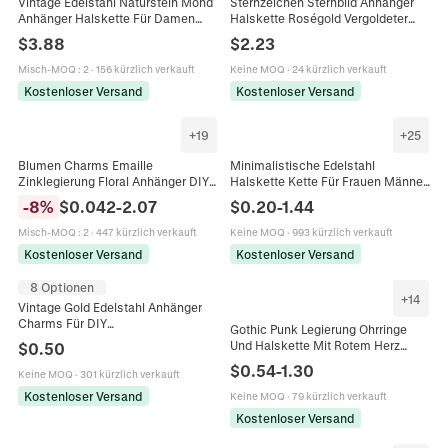
Vintage Edelstahl Naturstein Mond
Sternzeichen Sternbild Anhänger
Anhänger Halskette Für Damen
Halskette Roségold Vergoldeter
Amethyst Rosenquarz Himmlischer
Edelstahl Runde Scheibe Straß
$
3.88
$
2.23
Mode Schmuck
Minimalistischer Schmuck Damen
Misch-MOQ
:
2
·
156 kürzlich verkauft
Keine MOQ
·
24 kürzlich verkauft
Kostenloser Versand
Kostenloser Versand
+
19
+
25
Blumen Charms Emaille
Minimalistische Edelstahl
Zinklegierung Floral Anhänger DIY
Halskette Kette Für Frauen Männer
Schmuck Halskette Armband
Gold Roségold Silber Gliederkette
-
8
%
$
0.042
-
2.07
$
0.20
-
1.44
Schlüsselanhänger Kirschblüte
Nicht Verblassender Schmuck
Rose
Misch-MOQ
:
2
·
447 kürzlich verkauft
Keine MOQ
·
993 kürzlich verkauft
Kostenloser Versand
Kostenloser Versand
8 Optionen
+
14
Vintage Gold Edelstahl Anhänger
Charms Für DIY
Gothic Punk Legierung Ohrringe
Schmuckherstellung Geprägte
Und Halskette Mit Rotem Herz
$
0.50
Rose Herz Walflosse Damen
Kreuz Rose Dorn Küchenmesser
$
0.54
-
1.30
Halskette Armband
Keine MOQ
·
301 kürzlich verkauft
Stachelball Retro Dunkler Schmuck
Kostenloser Versand
Keine MOQ
·
79 kürzlich verkauft
Kostenloser Versand