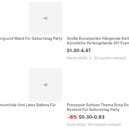
+
6
ergrund Wand Für Geburtstag Party
Große Kunstperlen Hängende Kett
Künstliche Perlengirlande DIY Eve
$
1.30
-
4.47
Misch-MOQ
:
2
·
30 kürzlich verkauft
+
6
umfolie Und Latex Ballons Für
Prinzessin Schloss Thema Rosa Ros
Besteck Für Geburtstag Party
-
6
%
$
0.30
-
0.83
Keine MOQ
·
101 kürzlich verkauft