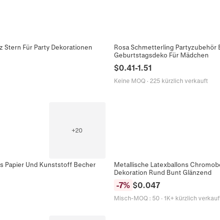
z Stern Für Party Dekorationen
Rosa Schmetterling Partyzubehör 
Geburtstagsdeko Für Mädchen
$
0.41
-
1.51
Keine MOQ
·
225 kürzlich verkauft
+
20
 Papier Und Kunststoff Becher
Metallische Latexballons Chromobe
Dekoration Rund Bunt Glänzend
-
7
%
$
0.047
Misch-MOQ
:
50
·
1K+ kürzlich verkauf