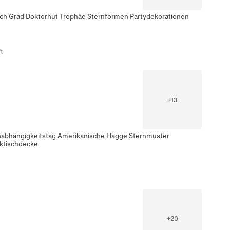
ch Grad Doktorhut Trophäe Sternformen Partydekorationen
t
+
13
Unabhängigkeitstag Amerikanische Flagge Sternmuster
iktischdecke
+
20