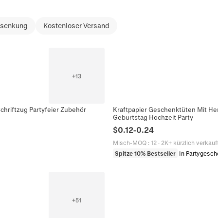
ssenkung
Kostenloser Versand
+
13
chriftzug Partyfeier Zubehör
Kraftpapier Geschenktüten Mit He
Geburtstag Hochzeit Party
$
0.12
-
0.24
Misch-MOQ
:
12
·
2K+ kürzlich verkauf
Spitze 10% Bestseller
In Partygesch
+
51