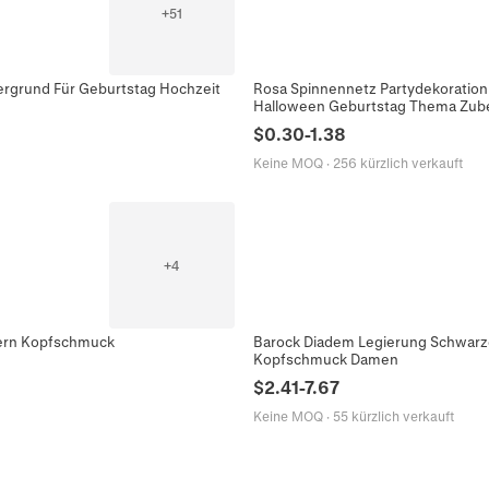
+
51
tergrund Für Geburtstag Hochzeit
Rosa Spinnennetz Partydekoration 
Halloween Geburtstag Thema Zub
$
0.30
-
1.38
Keine MOQ
·
256 kürzlich verkauft
+
4
Stern Kopfschmuck
Barock Diadem Legierung Schwarze
Kopfschmuck Damen
$
2.41
-
7.67
Keine MOQ
·
55 kürzlich verkauft