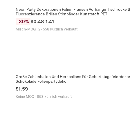
Neon Party Dekorationen Folien Fransen Vorhänge Tischröcke B
Fluoreszierende Brillen Stirnbänder Kunststoff PET
-
30
%
$
0.48
-
1.41
Misch-MOQ
:
2
·
558 kürzlich verkauft
Große Zahlenballon Und Herzballons Für Geburtstagsfeierdeko
Schokolade Folienpartydeko
$
1.59
Keine MOQ
·
858 kürzlich verkauft