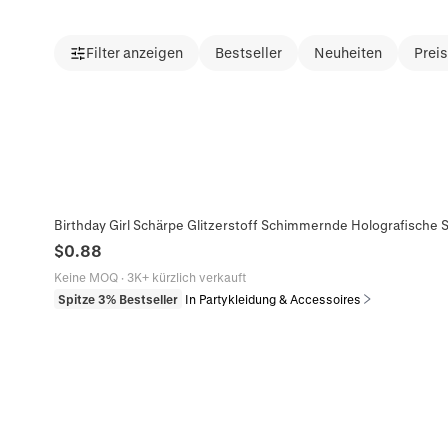
Filter anzeigen
Bestseller
Neuheiten
Prei
Birthday Girl Schärpe Glitzerstoff Schimmernde Holografische S
$
0.88
Keine MOQ
·
3K+ kürzlich verkauft
Spitze 3% Bestseller
In Partykleidung & Accessoires