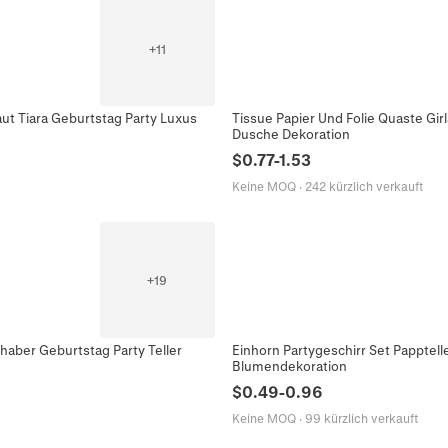
+
11
ut Tiara Geburtstag Party Luxus
Tissue Papier Und Folie Quaste Gi
Dusche Dekoration
$
0.77
-
1.53
Keine MOQ
·
242 kürzlich verkauft
+
19
aber Geburtstag Party Teller
Einhorn Partygeschirr Set Papptel
Blumendekoration
$
0.49
-
0.96
Keine MOQ
·
99 kürzlich verkauft