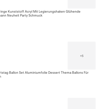
inge Kunststoff Acryl Mit Legierungshaken Glühende
ann Neuheit Party Schmuck
+
5
stag Ballon Set Aluminiumfolie Dessert Thema Ballons Für
n