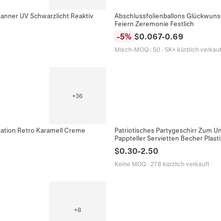
anner UV Schwarzlicht Reaktiv
Abschlussfolienballons Glückwuns
Feiern Zeremonie Festlich
-
5
%
$
0.067
-
0.69
Misch-MOQ
:
50
·
5K+ kürzlich verkauf
+
36
ration Retro Karamell Creme
Patriotisches Partygeschirr Zum 
Pappteller Servietten Becher Plast
$
0.30
-
2.50
Keine MOQ
·
278 kürzlich verkauft
+
8