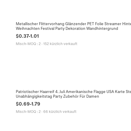
Metallischer Flittervorhang Glänzender PET Folie Streamer Hin
Weihnachten Festival Party Dekoration Wandhintergrund
$
0.37
-
1.01
Misch-MOQ
:
2
·
152 kürzlich verkauft
Patriotischer Haarreif 4. Juli Amerikanische Flagge USA Karte 
Unabhängigkeitstag Party Zubehör Für Damen
$
0.69
-
1.79
Misch-MOQ
:
2
·
66 kürzlich verkauft