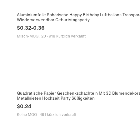
Aluminiumfolie Sphärische Happy Birthday Luftballons Transpa
Wiederverwendbar Geburtstagsparty
$
0.32
-
0.36
Misch-MOQ
:
20
·
918 kürzlich verkauft
Quadratische Papier Geschenkschachteln Mit 3D Blumendekor
Metallnieten Hochzeit Party Süßigkeiten
$
0.24
Keine MOQ
·
491 kürzlich verkauft