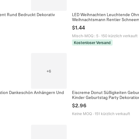
rent Rund Bedruckt Dekorativ
LED Weihnachten Leuchtende Ohrr
Weihnachtsmann Rentier Schneem
$
1.44
Misch-MOQ
:
5
·
150 kürzlich verkauft
Kostenloser Versand
+
6
ation Dankeschön Anhängern Und
Eiscreme Donut Süßigkeiten Geburt
Kinder Geburtstag Party Dekoratio
$
2.96
Keine MOQ
·
151 kürzlich verkauft