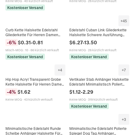
Keine MOQ
·
40 kürzlich verkauft
Keine MOQ
·
26 kürzlich verkauft
Kostenloser Versand
+
45
Curb Kette Halskette Edelstahl
Edelstahl Cuban Link Gliederkette
Gliederkette Für Herren Damen
Halskette Schwere Ausführung
Minimalistischer Punk Hip Hop
Rund Poliert Hip Hop Punk
-
6
%
$
0.31
-
0.81
$
6.27
-
13.50
Schmuck
Schmuck Für Damen Herren
Misch-MOQ
:
10
·
66 kürzlich verkauft
Keine MOQ
·
26 kürzlich verkauft
Kostenloser Versand
Kostenloser Versand
+
4
+
7
Hip Hop Acryl Transparent Grobe
Vertikaler Stab Anhänger Halskette
Kette Halskette Für Herren Damen
Edelstahl Minimalistisch Poliert
Edelstahl Verschluss Punk Trendy
Geometrisch Punk Stil Schmuck
-
4
%
$
1.62
$
1.12
-
2.29
Chunky Streetwear Schmuck
Für Männer Frauen
Keine MOQ
·
43 kürzlich verkauft
Keine MOQ
·
319 kürzlich verkauft
Kostenloser Versand
+
3
Minimalistische Edelstahl Runde
Minimalistische Edelstahl Polierte
Scheibe Anhänger Halskette Für
Spiegel Dog Tag Anhänger