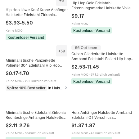
+
6
Hip Hop Gold Edelstahl
Erkennungsmarke Halskette Voller
Hip Hop Löwe Kopf Krone Anhänger
Strass Besetzt Militär Anhänger
Halskette Edelstahl Zirkonia
$
9.17
Quadrat Box Kette Trendy Herren
Eingelegt Herren Retro Punk Rock
$
3.93
-
5.50
Schmuck
Keine MOQ
Party Schmuck Gold Silber
Kostenloser Versand
Keine MOQ
Kostenloser Versand
56 Optionen
+
59
Cuban Gliederkette Halskette
Armband Edelstahl Poliert Hip Hop
Minimalistische Panzerkette
Stil Punk Schmuck Unisex Nicht
Polierter 304 Edelstahl Hip Hop
$
2.53
-
11.45
Verblassend Geometrisch
Punk Streetwear Mode Schmuck
$
0.17
-
1.70
Keine MOQ
·
67 kürzlich verkauft
Für Herren Damen
Kostenloser Versand
Keine MOQ
·
2K+ kürzlich verkauft
Spitze 10% Bestseller
In Halsketten
Minimalistische Edelstahl Zirkonia
Herz Anhänger Halskette Armband
Rechteckige Anhänger Halskette
Edelstahl OT Verschluss
Elegante Smaragdschliff Gold
Knebelverschluss Römische
$
2.11
-
2.76
$
1.37
-
1.87
Silber Kette Für Damen Schmuck
Ziffern Graviert Hip Hop Punk
Schmuck
Keine MOQ
·
56 kürzlich verkauft
Keine MOQ
·
48 kürzlich verkauft