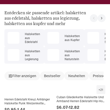
Entdecken sie passende artikel: halsketten
aus edelstahl, halsketten aus legierung,
halsketten aus kupfer und mehr
Halsketten
Hal
Halsketten
aus
aus
aus Kupfer
Edelstahl
Ster
er
Halsketten
Halsketten
Hal
aus
aus
mit
Legierung
Naturstein
Ede
Filter anzeigen
Bestseller
Neuheiten
Preissenk
+
21
Cuban Gliederkette Halskette Und
Herren Edelstahl Kreuz Anhänger
Armband Herren Edelstahl Hip Hop
Halskette Punk Weizenkette
Mode Schmuck Poliert
$
6.07
-
12.82
Schwarz Gold Stahlfarbe Religiöser
$
0.95
-
1.44