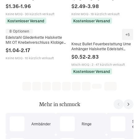
Damen Personalisierte Gravierbare
Halskette Für Herren Damen
$
1.36
-
1.96
$
2.49
-
3.98
Gold Roségold Silber Münze
Unisex Geometrische Rechteck
Halskette Schmuck
Militär Stil Schmuck
Keine MOQ
·
30 kürzlich verkauft
Keine MOQ
·
18 kürzlich verkauft
Kostenloser Versand
Kostenloser Versand
8 Optionen
+
5
Edelstahl Gliederkette Halskette
Mit OT Knebelverschluss Klobige
Kreuz Bullet Feuerbestattung Urne
O-Kette Hip Hop Punk Stil Für
Anhänger Halskette Edelstahl
$
1.04
-
2.17
Männer Frauen
Gedenkschmuck Für Herren
$
0.52
-
2.83
Keine MOQ
·
10 kürzlich verkauft
Misch-MOQ
:
2
·
47 kürzlich verkauft
Kostenloser Versand
Mehr in schmuck
Sc
Armbänder
Ringe
ets