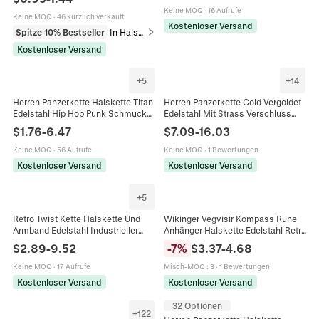
Schmuck Für Tägliche Party
Keine MOQ
·
16 Aufrufe
Keine MOQ
·
46 kürzlich verkauft
Kostenloser Versand
Spitze 10% Bestseller
In Halsketten
Kostenloser Versand
+
5
+
14
Herren Panzerkette Halskette Titan
Herren Panzerkette Gold Vergoldet
Edelstahl Hip Hop Punk Schmuck
Edelstahl Mit Strass Verschluss
Für Männer Jungen
Hip Hop Punk Schmuck
$
1.76
-
6.47
$
7.09
-
16.03
Keine MOQ
·
56 Aufrufe
Keine MOQ
·
1 Bewertungen
Kostenloser Versand
Kostenloser Versand
+
5
Retro Twist Kette Halskette Und
Wikinger Vegvisir Kompass Rune
Armband Edelstahl Industrieller
Anhänger Halskette Edelstahl Retro
Punk Stil Herrenschmuck Gun
Distressed Herren Nordischer
$
2.89
-
9.52
-
7
%
$
3.37
-
4.68
Black
Schmuck Zubehör
Keine MOQ
·
17 Aufrufe
Misch-MOQ
:
3
·
1 Bewertungen
Kostenloser Versand
Kostenloser Versand
32 Optionen
+
122