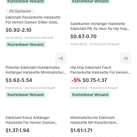
Kostenloser Versand
Kostenloser Versand
29 Optionen
Edelstahl Panzerkette Halskette
Für Herren Damen Silber Gold
Spielkarten Anhänger Halskette
Plattiert Wasserwelle Gliederkette
Edelstahl Pik As Herz As Hip Hop
$
0.92
-
2.10
Punk Schmuck Geschenk
Punk Streetwear Schmuck Unisex
$
0.67
-
0.70
Keine MOQ
·
44 kürzlich verkauft
Kostenloser Versand
Keine MOQ
·
124 kürzlich verkauft
+
2
+
5
Polierter Edelstahl Hundemarke
Hip Hop Edelstahl Flach
Anhänger Halskette Minimalistisch
Panzerkette Halskette Für Herren
Glatt Rechteckig Militär Stil
Damen Gold Silber Überzug NK
$
3.62
-
5.54
-
5
%
$
0.75
-
1.37
Schmuck Für Herren Damen
Schüttelkette Armband Schmuck
Geschenk
Keine MOQ
·
252 kürzlich verkauft
Keine MOQ
·
14 kürzlich verkauft
Kostenloser Versand
Kostenloser Versand
Edelstahl Kreuz Anhänger
Minimalistische Edelstahl
Halskette Für Herren Damen
Halskette Mit Künstlichem
Doppelschichtig Gebürstetes
Perlenanhänger Gold Stahlfarbe
$
1.37
-
1.94
$
1.61
-
1.71
Metall Boxkette Minimalistischer
Geometrische Schlüsselbeinkette
Hip-Hop Schmuck
Damen Schmuck Geschenk