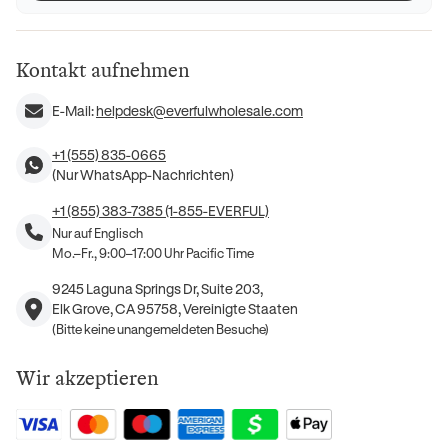
Kontakt aufnehmen
E-Mail:
helpdesk@everfulwholesale.com
+1 (555) 835-0665
(Nur WhatsApp-Nachrichten)
+1 (855) 383-7385 (1-855-EVERFUL)
Nur auf Englisch
Mo.–Fr., 9:00–17:00 Uhr Pacific Time
9245 Laguna Springs Dr, Suite 203,
Elk Grove, CA 95758, Vereinigte Staaten
(Bitte keine unangemeldeten Besuche)
Wir akzeptieren