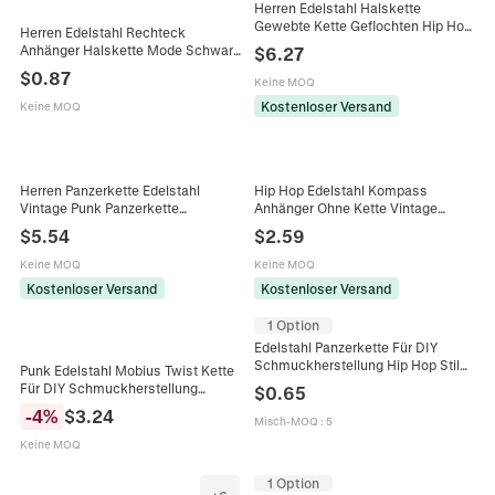
Herren Edelstahl Halskette
Gewebte Kette Geflochten Hip Hop
Herren Edelstahl Rechteck
Punk Industriestil
Anhänger Halskette Mode Schwarz
$
6.27
Zylinderverschluss Robuster
Gestreifte Emaille Geometrischer
$
0.87
Schmuck
Keine MOQ
Schmuck Einfache Industrielle
Boxkette
Kostenloser Versand
Keine MOQ
Herren Panzerkette Edelstahl
Hip Hop Edelstahl Kompass
Vintage Punk Panzerkette
Anhänger Ohne Kette Vintage
Schmuck Retro Hip Hop Stil
Zwölf Sternzeichen Herren
$
5.54
$
2.59
Accessoire
Halskette Anhänger Schmuck
Keine MOQ
Keine MOQ
Kostenloser Versand
Kostenloser Versand
1 Option
Edelstahl Panzerkette Für DIY
Schmuckherstellung Hip Hop Stil
Punk Edelstahl Mobius Twist Kette
Gliederkette Für Halskette
Für DIY Schmuckherstellung
$
0.65
Armband Zubehör Damen Herren
Herren Damen Spiegelpoliert
-
4
%
$
3.24
Basteln
Misch-MOQ
:
5
Halskette Armband Gliederkette
Keine MOQ
1 Option