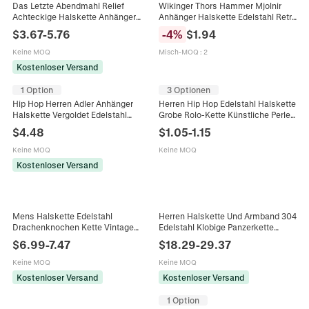
Das Letzte Abendmahl Relief
Wikinger Thors Hammer Mjolnir
Achteckige Halskette Anhänger
Anhänger Halskette Edelstahl Retro
Edelstahl Hip Hop Strass Rand Box
Nordisches Totem Boxkette Herren
$
3.67
-
5.76
-
4
%
$
1.94
Kette Religiöser Herren Schmuck
Hip Hop Schmuck Geschenk
Keine MOQ
Misch-MOQ
:
2
Kostenloser Versand
1 Option
3 Optionen
Hip Hop Herren Adler Anhänger
Herren Hip Hop Edelstahl Halskette
Halskette Vergoldet Edelstahl
Grobe Rolo-Kette Künstliche Perle
Panzerkette Vogel Schmuck Für
Akzent Silber Farbe Dicke O-Kette
$
4.48
$
1.05
-
1.15
Damen Und Herren Punk
Streetwear Schmuck
Accessoire
Keine MOQ
Keine MOQ
Kostenloser Versand
Mens Halskette Edelstahl
Herren Halskette Und Armband 304
Drachenknochen Kette Vintage
Edelstahl Klobige Panzerkette
Antik Silber Industrieller Stil
Zweifarbig Gold Schwarz Hip Hop
$
6.99
-
7.47
$
18.29
-
29.37
Gliederkette Für Männer
Punk Streetwear Schmuck
Keine MOQ
Keine MOQ
Kostenloser Versand
Kostenloser Versand
1 Option