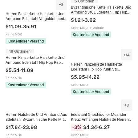
6 Optionen
+
8
Byzantinische Kette Halskette Und
Armband 316L Edelstahl Hip Hop
Herren Panzerkette Halskette Und
Punk Streetwear Herrenschmuck
Armband Edelstahl Vergoldet Iced
$
1.21
-
3.62
Out Strass Verschluss Hip Hop
$
11.09
-
35.91
Keine MOQ
·
11 Aufrufe
Schmuck
Kostenloser Versand
Keine MOQ
Kostenloser Versand
18 Optionen
+
14
Herren Panzerkette Halskette Und
Armband Edelstahl Hip Hop Rap
Herren Panzerkette Halskette
Punk Schmuck Streetwear Für
Edelstahl Hip Hop Punk Stil
$
5.54
-
11.09
Männer
Streetwear Schmuck Poliert
$
5.95
-
14.22
Keine MOQ
Kostenloser Versand
Keine MOQ
Kostenloser Versand
+
3
Herren Halskette Und Armband Aus
Edelstahl Griechischer Meander
Edelstahl Byzantinische Kette Mit
Kreuz Anhänger Halskette Herren
Löwenkopf Verschluss Hip Hop
Hip Hop Strass Eingelegt Gold
$
17.84
-
23.98
-
3
%
$
4.34
-
6.27
Punk Schmuck
Schwarz Silber Religiöse Mode
Geschenk
Keine MOQ
Keine MOQ