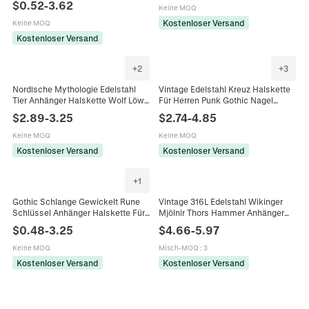
$
0.52
-
3.62
Keine MOQ
Schmuck Vintage Schild Amulett
Kostenloser Versand
Keine MOQ
Kostenloser Versand
+
2
+
3
Nordische Mythologie Edelstahl
Vintage Edelstahl Kreuz Halskette
Tier Anhänger Halskette Wolf Löwe
Für Herren Punk Gothic Nagel
Leopard Kopf Distressed Biker
Design Kreuz Anhänger Poliert
$
2.89
-
3.25
$
2.74
-
4.85
Schmuck Gotik Herren Retro
Stahl Gold Schwarz Herren
Charme Halskette
Schmuck
Keine MOQ
Keine MOQ
Kostenloser Versand
Kostenloser Versand
+
1
Gothic Schlange Gewickelt Rune
Vintage 316L Edelstahl Wikinger
Schlüssel Anhänger Halskette Für
Mjölnir Thors Hammer Anhänger
Herren Edelstahl Antik Silber
Halskette Punk Rock Nordisches
$
0.48
-
3.25
$
4.66
-
5.97
Dunkel Retro Labyrinth Kreuz
Totem Herren Schmuck Geschenk
Schmuck
Keine MOQ
Misch-MOQ
:
3
Kostenloser Versand
Kostenloser Versand