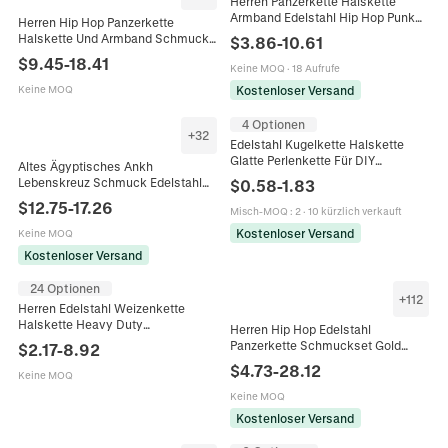
Herren Panzerkette Halskette
Armband Edelstahl Hip Hop Punk
Herren Hip Hop Panzerkette
Schmuck Gold Silber Farben Mit
Halskette Und Armband Schmuck
$
3.86
-
10.61
Kastenverschluss
Edelstahl Polierter Punk Stil
$
9.45
-
18.41
Keine MOQ
·
18 Aufrufe
Accessoires Für Männer
Kostenloser Versand
Keine MOQ
4 Optionen
+
32
Edelstahl Kugelkette Halskette
Glatte Perlenkette Für DIY
Altes Ägyptisches Ankh
Schmuckherstellung Herren
Lebenskreuz Schmuck Edelstahl
$
0.58
-
1.83
Damen Industrieller Stil Silberton
Halskette Armband Ring Ohrringe
$
12.75
-
17.26
Schmuck
Misch-MOQ
:
2
·
10 kürzlich verkauft
Hip Hop Stil Vintage Herren
Accessoire
Kostenloser Versand
Keine MOQ
Kostenloser Versand
24 Optionen
+
112
Herren Edelstahl Weizenkette
Halskette Heavy Duty
Herren Hip Hop Edelstahl
Drachenknochen Spiga Gewebtes
Panzerkette Schmuckset Gold
$
2.17
-
8.92
Glied Elektroplattiert Punk
Silber Plattiert Dicke Halskette Und
$
4.73
-
28.12
Schmuck Verschluss
Keine MOQ
Armband Mode Streetwear
Schmuck
Keine MOQ
Kostenloser Versand