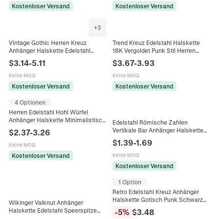
Kostenloser Versand
Kostenloser Versand
+
3
Vintage Gothic Herren Kreuz
Trend Kreuz Edelstahl Halskette
Anhänger Halskette Edelstahl
18K Vergoldet Punk Stil Herren
Religiös Punk Stil Reliefmuster
Anhänger Halskette Boxkette
$
3.14
-
5.11
$
3.67
-
3.93
Kette Schmuck Für Männer
Industrie Schmuck Geschenk
Keine MOQ
Keine MOQ
Kostenloser Versand
Kostenloser Versand
4 Optionen
Herren Edelstahl Hohl Würfel
Anhänger Halskette Minimalistisch
Edelstahl Römische Zahlen
Industriell Geometrisch 3D Rubiks
Vertikale Bar Anhänger Halskette
$
2.37
-
3.26
Cube Kette Trendiger Schmuck
Hip Hop Unisex Boxkette
$
1.39
-
1.69
Keine MOQ
Minimalistischer Schmuck Herren
Accessoires
Kostenloser Versand
Keine MOQ
Kostenloser Versand
1 Option
Retro Edelstahl Kreuz Anhänger
Halskette Gotisch Punk Schwarz
Wikinger Valknut Anhänger
Stein Eingelegt Stahl Farbe Damen
Halskette Edelstahl Speerspitze
-
5
%
$
3.48
Herren Mode Schmuck Geschenk
Nordische Runen Mjolnir Herren