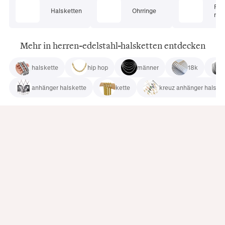
Pie
Halsketten
Ohrringe
mu
Mehr in herren-edelstahl-halsketten entdecken
halskette
hip hop
männer
18k
anhänger halskette
kette
kreuz anhänger halske