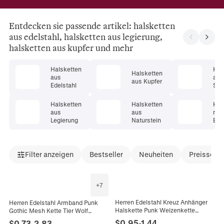
Entdecken sie passende artikel: halsketten
aus edelstahl, halsketten aus legierung,
halsketten aus kupfer und mehr
Halsketten
Hal
Halsketten
aus
aus
aus Kupfer
Edelstahl
Ster
er
Halsketten
Halsketten
Hal
aus
aus
mit
Legierung
Naturstein
Ede
Filter anzeigen
Bestseller
Neuheiten
Preissenk
+
7
Herren Edelstahl Kreuz Anhänger
Herren Edelstahl Armband Punk
Halskette Punk Weizenkette
Gothic Mesh Kette Tier Wolf
Schwarz Gold Stahlfarbe Religiöser
Schlange Totenkopf Biker
$
0.95
-
1.44
$
0.73
-
2.83