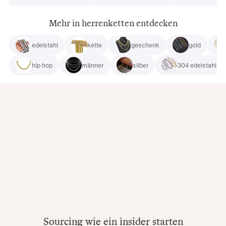
Mehr in herrenketten entdecken
edelstahl
kette
geschenk
gold
hip hop
männer
silber
304 edelstahl
Sourcing wie ein insider starten