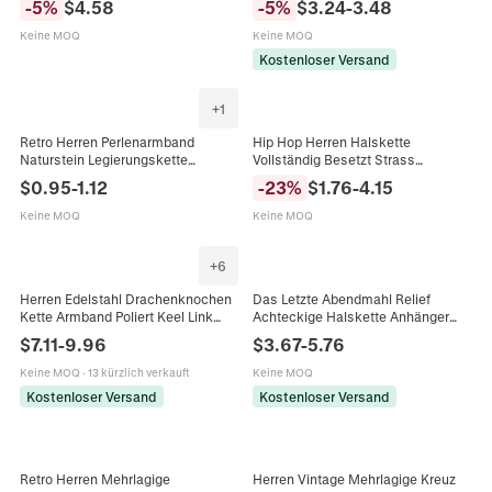
-
5
%
$
4.58
-
5
%
$
3.24
-
3.48
Unisex Streetwear Accessoire
Kette Strass Herren Schmuck
Keine MOQ
Keine MOQ
Kostenloser Versand
+
1
Retro Herren Perlenarmband
Hip Hop Herren Halskette
Naturstein Legierungskette
Vollständig Besetzt Strass
Doppellagig OT Verschluss Hip Hop
Gebrochenes Herz Anhänger Mit
$
0.95
-
1.12
-
23
%
$
1.76
-
4.15
Streetwear Schmuck Geschenk
Rotem Blitz Zinklegierung
Panzerkette Schmuck
Keine MOQ
Keine MOQ
+
6
Herren Edelstahl Drachenknochen
Das Letzte Abendmahl Relief
Kette Armband Poliert Keel Link
Achteckige Halskette Anhänger
Punk Stil Schmuck Mehrfarbig
Edelstahl Hip Hop Strass Rand Box
$
7.11
-
9.96
$
3.67
-
5.76
Kette Religiöser Herren Schmuck
Keine MOQ
·
13 kürzlich verkauft
Keine MOQ
Kostenloser Versand
Kostenloser Versand
Retro Herren Mehrlagige
Herren Vintage Mehrlagige Kreuz