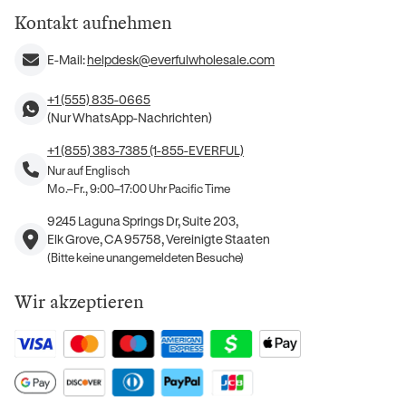
Kontakt aufnehmen
E-Mail:
helpdesk@everfulwholesale.com
+1 (555) 835-0665
(Nur WhatsApp-Nachrichten)
+1 (855) 383-7385 (1-855-EVERFUL)
Nur auf Englisch
Mo.–Fr., 9:00–17:00 Uhr Pacific Time
9245 Laguna Springs Dr, Suite 203,
Elk Grove, CA 95758, Vereinigte Staaten
(Bitte keine unangemeldeten Besuche)
Wir akzeptieren