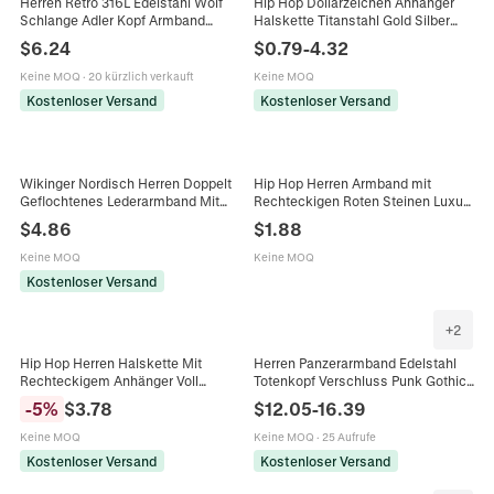
Herren Retro 316L Edelstahl Wolf
Hip Hop Dollarzeichen Anhänger
Schlange Adler Kopf Armband
Halskette Titanstahl Gold Silber
Vintage Punk Gotik Nordisch
Plattiert Strass Herren Panzerkette
$
6.24
$
0.79
-
4.32
Wikinger Geflochtene Kette
Schmuck Geschenk
Schmuck
Keine MOQ
·
20 kürzlich verkauft
Keine MOQ
Kostenloser Versand
Kostenloser Versand
Wikinger Nordisch Herren Doppelt
Hip Hop Herren Armband mit
Geflochtenes Lederarmband Mit
Rechteckigen Roten Steinen Luxus
Edelstahl Magnetverschluss
Legierung Strass Gold Silber
$
4.86
$
1.88
Vintage Punk Schmuck Handkette
Geometrische Gliederkette
Schmuck
Keine MOQ
Keine MOQ
Kostenloser Versand
+
2
Hip Hop Herren Halskette Mit
Herren Panzerarmband Edelstahl
Rechteckigem Anhänger Voll
Totenkopf Verschluss Punk Gothic
Strass Gold Silber Galvanisiert
Hip Hop Schmuck Accessoire
-
5
%
$
3.78
$
12.05
-
16.39
Seilkette Streetwear Schmuck
Keine MOQ
Keine MOQ
·
25 Aufrufe
Kostenloser Versand
Kostenloser Versand