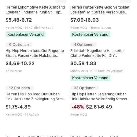
Herren Lokomotive Kette Armband
Herren Panzerkette Gold Vergoldet
Edelstahl Industrie Punk Stil Hip
Edelstahl Mit Strass Verschluss
Hop Schmuck Für Biker Robustes
Hip Hop Punk Schmuck
$
5.48
-
6.72
$
7.09
-
16.03
Poliertes Accessoire
Keine MOQ
·
24 kürzlich verkauft
Keine MOQ
·
1 Bewertungen
Kostenloser Versand
Kostenloser Versand
6 Optionen
4 Optionen
Hip Hop Herren Iced Out Baguette
Edelstahl Kugelkette Halskette
Strass Panzerkette Halskette
Glatte Perlenkette Für DIY
Legierung Gold Silber Plattiert
Schmuckherstellung Herren
$
4.69
-
10.22
$
0.58
-
1.83
Streetwear Schmuck Zubehör
Damen Industrieller Stil Silberton
Schmuck
Keine MOQ
Misch-MOQ
:
2
·
10 kürzlich verkauft
Kostenloser Versand
12 Optionen
33 Optionen
Herren Hip Hop Iced Out Cuban
Hip Hop Herren Legierung Cuban
Link Halskette Zinklegierung Straß
Link Halskette Vollständig Strass
Miami Gold Silber Kette Mode
Iced Out Schwere Kette Schmuck
$
1.75
-
4.89
-
48
%
$
2.61
-
6.49
Schmuck Zubehör
Für Streetwear Party Zubehör
Keine MOQ
·
44 Aufrufe
Keine MOQ