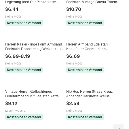
Legierung Iced Out Panzerkette
Edelstahl Vintage Gravur Totem
Dollarzeichen Anhänger Tennis
Schwere Dicke Kette Gothic Punk
$
6.44
$
10.70
Kette Strass Streetwear Schmuck
Rock Schmuck Geschenk
Keine MOQ
Keine MOQ
Kostenloser Versand
Kostenloser Versand
Herren Rasierklinge Form Armband
Herren Armband Edelstahl
Edelstahl Doppelreihig Weizenkette
Kohlefaser Geometrisch
Punk Rock Streetwear Schmuck
Modeschmuck Kette Für Männer
$
6.99
-
8.19
$
6.69
Keine MOQ
Keine MOQ
Kostenloser Versand
Kostenloser Versand
Vintage Herren Geflochtenes
Hip Hop Herren Strass Kreuz
Lederarmband Mit Edelstahlkette
Anhänger Halskette Weiße
Verwitterter Punk Stil Motorrad
Imitation Künstliche Perle Strass
$
9.12
$
2.59
Armband Schmuck Geschenk
Kugel Kette Versilbert Legierung
Schmuck Für Party
Misch-MOQ
:
3
Keine MOQ
Kostenloser Versand
Kostenloser Versand