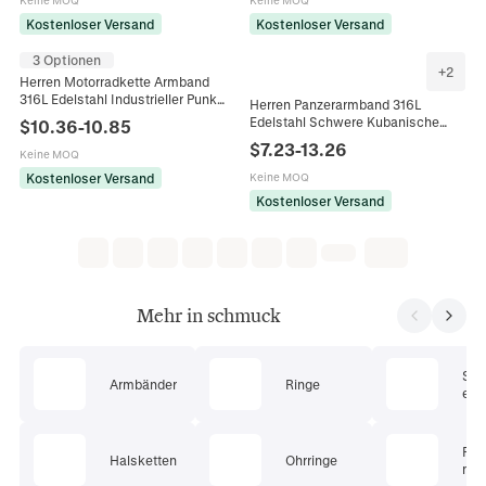
Keine MOQ
Keine MOQ
Kostenloser Versand
Kostenloser Versand
3 Optionen
+
2
Herren Motorradkette Armband
316L Edelstahl Industrieller Punk
Herren Panzerarmband 316L
Retro Biker Stil Handschmuck Für
Edelstahl Schwere Kubanische
$
10.36
-
10.85
Männer
Gliederkette Punk Stil Schmuck
$
7.23
-
13.26
Keine MOQ
Poliert Gebürstet
Kostenloser Versand
Keine MOQ
Kostenloser Versand
Mehr in schmuck
Sc
Armbänder
Ringe
ets
Pie
Halsketten
Ohrringe
mu