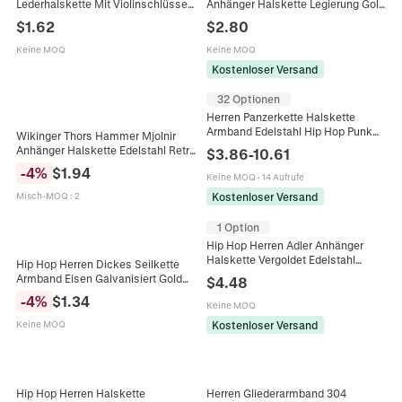
Lederhalskette Mit Violinschlüssel
Anhänger Halskette Legierung Gold
Musiknote Anhänger Handgefertigt
Silber Plattiert Fischgräten
$
1.62
$
2.80
Gewebt Holz Perlen Verstellbare
Schlangenkette Hip Hop Schmuck
Lange Pulloverkette
Keine MOQ
Keine MOQ
Kostenloser Versand
32 Optionen
Herren Panzerkette Halskette
Armband Edelstahl Hip Hop Punk
Wikinger Thors Hammer Mjolnir
Schmuck Gold Silber Farben Mit
Anhänger Halskette Edelstahl Retro
$
3.86
-
10.61
Kastenverschluss
Nordisches Totem Boxkette Herren
-
4
%
$
1.94
Keine MOQ
·
14 Aufrufe
Hip Hop Schmuck Geschenk
Kostenloser Versand
Misch-MOQ
:
2
1 Option
Hip Hop Herren Adler Anhänger
Halskette Vergoldet Edelstahl
Hip Hop Herren Dickes Seilkette
Panzerkette Vogel Schmuck Für
Armband Eisen Galvanisiert Gold
$
4.48
Damen Und Herren Punk
Silber Gedrehtes Glied Punk Mode
-
4
%
$
1.34
Accessoire
Keine MOQ
Schmuck Für Männer Geschenk
Kostenloser Versand
Keine MOQ
Hip Hop Herren Halskette
Herren Gliederarmband 304