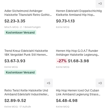
+
3
Adler Sichelmond Anhänger
Herren Edelstahl Doppelschichtig
Halskette Titanstahl Retro Gothic
Kielkette Armband Hip Hop
Wikinger Schmuck Box Kette
Schmuck Mit Knebelverschluss
$
2.23
-
3.35
$
0.73
-
1.13
Herren Accessoire
Schwarz Silber Handkette
Misch-MOQ
:
2
·
1 Bewertungen
Keine MOQ
Kostenloser Versand
Trend Kreuz Edelstahl Halskette
Herren Hip Hop G.O.A.T Runder
18K Vergoldet Punk Stil Herren
Anhänger Halskette Legierung
Anhänger Halskette Boxkette
Strass Panzerkette Streetwear
$
3.67
-
3.93
-
27
%
$
1.68
-
3.98
Industrie Schmuck Geschenk
Personalisierter Schmuck
Keine MOQ
Keine MOQ
Kostenloser Versand
+
5
+
3
Retro Twist Kette Halskette Und
Hip Hop Herren Iced Out Cuban
Armband Edelstahl Industrieller
Link Armband Legierung Strass
Punk Stil Herrenschmuck Gun
Dicke Kette Armband Streetwear
$
2.89
-
9.52
$
4.48
-
4.98
Black
Mode Schmuck Geschenk
Keine MOQ
·
17 Aufrufe
Keine MOQ