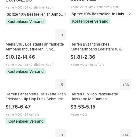
Schmuck Für Tägliche Party
Schmuck Vintage Retro Accessoire
Keine MOQ
·
42 kürzlich verkauft
Keine MOQ
·
64 kürzlich verkauft
Spitze 10% Bestseller
In Halsketten
Spitze 10% Bestseller
In Armbänder
Kostenloser Versand
Kostenloser Versand
+
3
Mens 316L Edelstahl Fahrradkette
Herren Byzantinisches
Armband Industriellen Punk
Kettenarmband Edelstahl 18K
Motorrad Stil Schmuck Armreif
Vergoldet Punk Quadratisches
$
10.12
-
14.46
$
1.81
-
2.36
Glied Hip Hop Schmuck Für Ihn
Keine MOQ
·
25 kürzlich verkauft
Keine MOQ
·
46 Aufrufe
Kostenloser Versand
+
5
+
36
Herren Panzerkette Halskette Titan
Herren Hip Hop Panzerkette
Edelstahl Hip Hop Punk Schmuck
Halskette Mit Bunten
Für Männer Jungen
Strasssteinen Besetzt Legierung
$
1.76
-
6.47
$
3.53
-
5.15
Kette Raute Geometrisch
Streetwear Schmuck Für Herren
Keine MOQ
·
54 Aufrufe
Keine MOQ
Kostenloser Versand
+
3
+
14