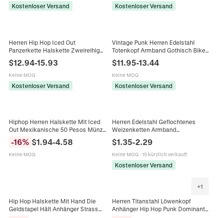
Kostenloser Versand
Kostenloser Versand
Herren Hip Hop Iced Out
Vintage Punk Herren Edelstahl
Panzerkette Halskette Zweireihig
Totenkopf Armband Gothisch Biker
Strass Zinklegierung Gold Silber
Heavy Metal Gliederkette
$
12.94
-
15.93
$
11.95
-
13.44
Vergoldet Streetwear Schmuck
Handschmuck Geschenk Zubehör
Für Männer
Keine MOQ
Keine MOQ
Kostenloser Versand
Kostenloser Versand
Hiphop Herren Halskette Mit Iced
Herren Edelstahl Geflochtenes
Out Mexikanische 50 Pesos Münze
Weizenketten Armband
Anhänger Siegessäule Legierung
Minimalistischer Vintage Punk Stil
-
16
%
$
1.94
-
4.58
$
1.35
-
2.29
Strass Panzerkette Schmuck
Schmuck Mit Hummerverschluss
Keine MOQ
Keine MOQ
·
15 kürzlich verkauft
Kostenloser Versand
+
1
Hip Hop Halskette Mit Hand Die
Herren Titanstahl Löwenkopf
Geldstapel Hält Anhänger Strass
Anhänger Hip Hop Punk Dominant
Pavé Legierung Tenniskette Herren
Tier Charm Nur Anhänger Ohne