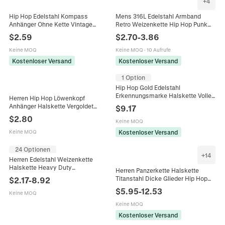
+
4
Hip Hop Edelstahl Kompass
Mens 316L Edelstahl Armband
Anhänger Ohne Kette Vintage
Retro Weizenkette Hip Hop Punk
Zwölf Sternzeichen Herren
Titan Stahl Metallischer Schmuck
$
2.59
$
2.70
-
3.86
Halskette Anhänger Schmuck
Keine MOQ
Keine MOQ
·
10 Aufrufe
Kostenloser Versand
Kostenloser Versand
1 Option
Hip Hop Gold Edelstahl
Erkennungsmarke Halskette Voller
Herren Hip Hop Löwenkopf
Strass Besetzt Militär Anhänger
Anhänger Halskette Vergoldet
$
9.17
Quadrat Box Kette Trendy Herren
Zinklegierung Löwenkopf Franco
$
2.80
Schmuck
Keine MOQ
Kette Street Style Performance
Herren Schmuck
Kostenloser Versand
Keine MOQ
24 Optionen
+
14
Herren Edelstahl Weizenkette
Halskette Heavy Duty
Herren Panzerkette Halskette
Drachenknochen Spiga Gewebtes
Titanstahl Dicke Glieder Hip Hop
$
2.17
-
8.92
Glied Elektroplattiert Punk
Punk Stil Klassischer
$
5.95
-
12.53
Schmuck Verschluss
Keine MOQ
Modeschmuck Geschenk
Keine MOQ
Kostenloser Versand