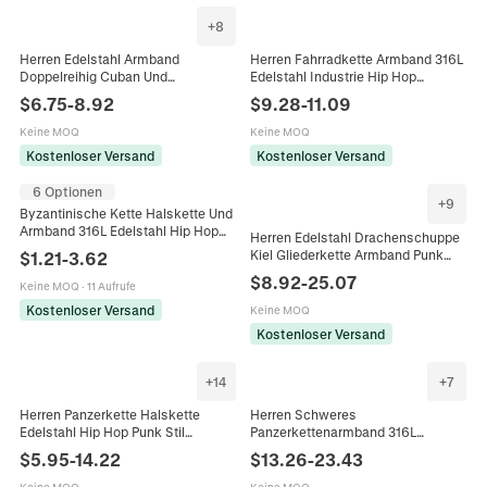
+
8
Herren Edelstahl Armband
Herren Fahrradkette Armband 316L
Doppelreihig Cuban Und
Edelstahl Industrie Hip Hop
Geflochtene Kette Vintage Punk
Motorrad Stil Armreif Cooles
$
6.75
-
8.92
$
9.28
-
11.09
Rock Stil Mit Magnetverschluss
Schmuckstück
Schmuck
Keine MOQ
Keine MOQ
Kostenloser Versand
Kostenloser Versand
6 Optionen
+
9
Byzantinische Kette Halskette Und
Armband 316L Edelstahl Hip Hop
Herren Edelstahl Drachenschuppe
Punk Streetwear Herrenschmuck
Kiel Gliederkette Armband Punk
$
1.21
-
3.62
Industrial Style Retro Heavy Metal
$
8.92
-
25.07
Keine MOQ
·
11 Aufrufe
Handschmuck Für Männer
Kostenloser Versand
Keine MOQ
Kostenloser Versand
+
14
+
7
Herren Panzerkette Halskette
Herren Schweres
Edelstahl Hip Hop Punk Stil
Panzerkettenarmband 316L
Streetwear Schmuck Poliert
Edelstahl Retro Industriell Dicke
$
5.95
-
14.22
$
13.26
-
23.43
Kette Biker Punk Schmuck Mit
Schnalle