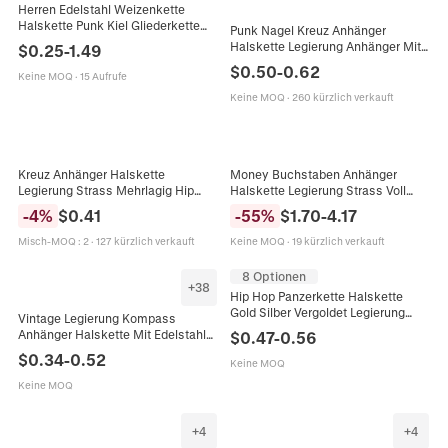
Herren Edelstahl Weizenkette
Halskette Punk Kiel Gliederkette
Punk Nagel Kreuz Anhänger
Silber Spiga Halskette Schmuck
Halskette Legierung Anhänger Mit
$
0.25
-
1.49
Für Täglich Party Kleidung
Edelstahl Kette Gothic Schmuck
$
0.50
-
0.62
Keine MOQ
·
15 Aufrufe
Für Herren Damen Hip Hop Stil
Keine MOQ
·
260 kürzlich verkauft
Money Buchstaben Anhänger
Kreuz Anhänger Halskette
Halskette Legierung Strass Voll
Legierung Strass Mehrlagig Hip
Diamant Iced Out Cuban Link Kette
Hop Gothic Schmuck Für Männer
-
55
%
$
1.70
-
4.17
-
4
%
$
0.41
Hip Hop Punk Schmuck Für Herren
Unisex Silber
Keine MOQ
·
19 kürzlich verkauft
Misch-MOQ
:
2
·
127 kürzlich verkauft
8 Optionen
+
38
Hip Hop Panzerkette Halskette
Gold Silber Vergoldet Legierung
Vintage Legierung Kompass
Doppelseitiges Schleifen Schmuck
Anhänger Halskette Mit Edelstahl
$
0.47
-
0.56
Für Damen Herren Mode
Box-Kette Für Herren Retro Punk
$
0.34
-
0.52
Keine MOQ
Nautischer Schmuck Geschenk
Silber Gold Schwarz
Keine MOQ
+
4
+
4