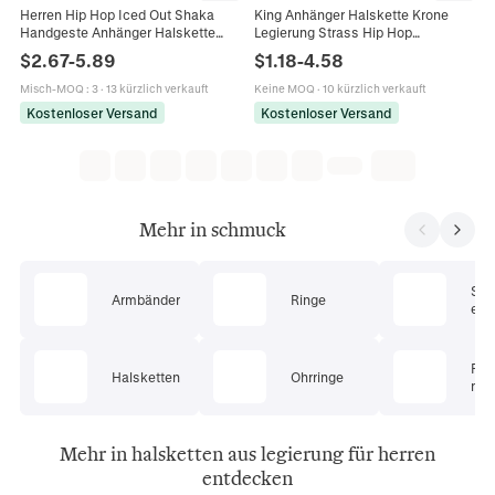
Herren Hip Hop Iced Out Shaka
King Anhänger Halskette Krone
Handgeste Anhänger Halskette
Legierung Strass Hip Hop
Zinklegierung Strass Schmuck
Streetwear Herren Schmuck Iced
$
2.67
-
5.89
$
1.18
-
4.58
Coole Panzerkette
Out Cuban Link
Misch-MOQ
:
3
·
13 kürzlich verkauft
Keine MOQ
·
10 kürzlich verkauft
Kostenloser Versand
Kostenloser Versand
Mehr in schmuck
Sc
Armbänder
Ringe
ets
Pie
Halsketten
Ohrringe
mu
Mehr in halsketten aus legierung für herren
entdecken