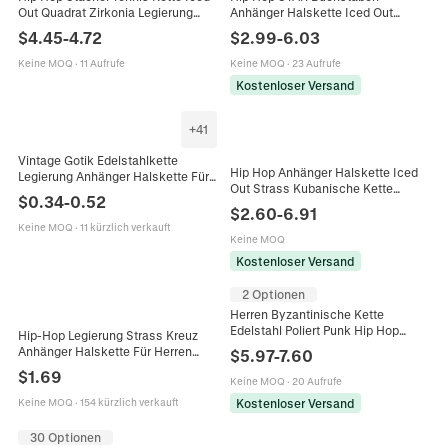
Out Quadrat Zirkonia Legierung
Anhänger Halskette Iced Out
Halskette Punk Streetwear
Strass Legierung Panzerkette
$
4.45
-
4.72
$
2.99
-
6.03
Schmuck Für Herren Damen
Gothic Stil Schmuck Für Herren
Keine MOQ
·
11 Aufrufe
Keine MOQ
·
23 Aufrufe
Kostenloser Versand
+
41
Vintage Gotik Edelstahlkette
Hip Hop Anhänger Halskette Iced
Legierung Anhänger Halskette Für
Out Strass Kubanische Kette
Herren Retro Punk Hip Hop Flügel
$
0.34
-
0.52
Legierung Kreuz Schwert Design
Kreuz Löwe Kompass Totenkopf
$
2.60
-
6.91
Schmuck Herren Damen
Schmuck
Keine MOQ
·
11 kürzlich verkauft
Keine MOQ
Kostenloser Versand
2 Optionen
Herren Byzantinische Kette
Edelstahl Poliert Punk Hip Hop
Hip-Hop Legierung Strass Kreuz
Gliederkette Zweifarbig Gold Silber
Anhänger Halskette Für Herren
$
5.97
-
7.60
Schmuck Zubehör
Cool Vergoldet Versilbert
$
1.69
Keine MOQ
·
20 Aufrufe
Panzerkette Schmuck Geschenk
Kostenloser Versand
Keine MOQ
·
154 kürzlich verkauft
30 Optionen