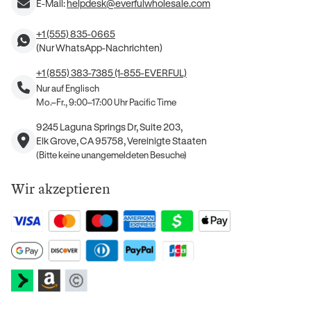
E-Mail:
helpdesk@everfulwholesale.com
+1 (555) 835-0665
(Nur WhatsApp-Nachrichten)
+1 (855) 383-7385 (1-855-EVERFUL)
Nur auf Englisch
Mo.–Fr., 9:00–17:00 Uhr Pacific Time
9245 Laguna Springs Dr, Suite 203,
Elk Grove, CA 95758, Vereinigte Staaten
(Bitte keine unangemeldeten Besuche)
Wir akzeptieren