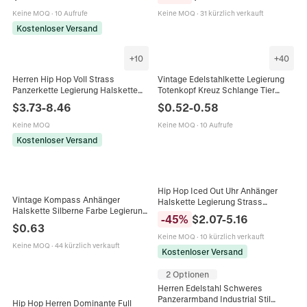
Keine MOQ
·
10 Aufrufe
Keine MOQ
·
31 kürzlich verkauft
Kostenloser Versand
+
10
+
40
Herren Hip Hop Voll Strass
Vintage Edelstahlkette Legierung
Panzerkette Legierung Halskette
Totenkopf Kreuz Schlange Tier
Gold Silber Galvanisiert Mode Iced
Anhänger Halskette Für Herren
$
3.73
-
8.46
$
0.52
-
0.58
Out Schmuck Für Männer
Damen Punk Gothic Party
Schmuck
Keine MOQ
Keine MOQ
·
10 Aufrufe
Kostenloser Versand
Hip Hop Iced Out Uhr Anhänger
Vintage Kompass Anhänger
Halskette Legierung Strass
Halskette Silberne Farbe Legierung
Panzerkette Punk Street Style
-
45
%
$
2.07
-
5.16
Rundes Medaillon Retro Mode
Schmuck Für Herren
$
0.63
Schmuck Für Männer Unisex Box
Keine MOQ
·
10 kürzlich verkauft
Kette
Keine MOQ
·
44 kürzlich verkauft
Kostenloser Versand
2 Optionen
Herren Edelstahl Schweres
Panzerarmband Industrial Stil
Hip Hop Herren Dominante Full