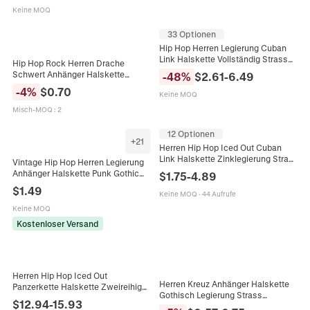
Streetwear Schmuck Für Herren
Keine MOQ
33 Optionen
Hip Hop Herren Legierung Cuban
Link Halskette Vollständig Strass
Hip Hop Rock Herren Drache
Iced Out Schwere Kette Schmuck
Schwert Anhänger Halskette
-
48
%
$
2.61
-
6.49
Für Streetwear Party Zubehör
Leuchtend Dunkel Legierung
-
4
%
$
0.70
Keine MOQ
Mythisch Gothic Punk Schmuck
Kette
Misch-MOQ
:
2
12 Optionen
+
21
Herren Hip Hop Iced Out Cuban
Link Halskette Zinklegierung Straß
Vintage Hip Hop Herren Legierung
Miami Gold Silber Kette Mode
Anhänger Halskette Punk Gothic
$
1.75
-
4.89
Schmuck Zubehör
Totenkopf Anker Krone Klinge
$
1.49
Keine MOQ
·
44 Aufrufe
Speer Stern Flügel Schmuck
Geschenk
Keine MOQ
Kostenloser Versand
Herren Hip Hop Iced Out
Herren Kreuz Anhänger Halskette
Panzerkette Halskette Zweireihig
Gothisch Legierung Strass
Strass Zinklegierung Gold Silber
$
12.94
-
15.93
Religiöser Schmuck Mit Kugelkette
Vergoldet Streetwear Schmuck