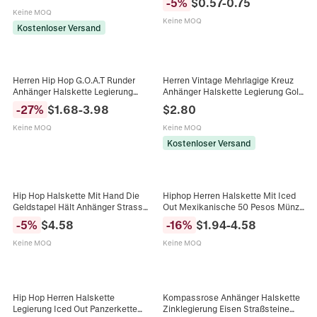
-
5
%
$
0.57
-
0.75
Mode Pulloverkette Halsketten
Keine MOQ
Keine MOQ
Kostenloser Versand
Herren Hip Hop G.O.A.T Runder
Herren Vintage Mehrlagige Kreuz
Anhänger Halskette Legierung
Anhänger Halskette Legierung Gold
Strass Panzerkette Streetwear
Silber Plattiert Fischgräten
-
27
%
$
1.68
-
3.98
$
2.80
Personalisierter Schmuck
Schlangenkette Hip Hop Schmuck
Keine MOQ
Keine MOQ
Kostenloser Versand
Hip Hop Halskette Mit Hand Die
Hiphop Herren Halskette Mit Iced
Geldstapel Hält Anhänger Strass
Out Mexikanische 50 Pesos Münze
Pavé Legierung Tenniskette Herren
Anhänger Siegessäule Legierung
-
5
%
$
4.58
-
16
%
$
1.94
-
4.58
Unisex Streetwear Accessoire
Strass Panzerkette Schmuck
Keine MOQ
Keine MOQ
Hip Hop Herren Halskette
Kompassrose Anhänger Halskette
Legierung Iced Out Panzerkette
Zinklegierung Eisen Straßsteine