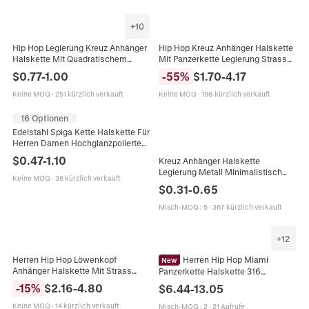
+
10
Hip Hop Legierung Kreuz Anhänger
Hip Hop Kreuz Anhänger Halskette
Halskette Mit Quadratischem
Mit Panzerkette Legierung Strass
Zirkonia Voller Strass
Iced Out Herren Modeschmuck
$
0.77
-
1.00
-
55
%
$
1.70
-
4.17
Modeschmuck Für Herren
Persönlichkeit Zubehör
Keine MOQ
·
251 kürzlich verkauft
Keine MOQ
·
198 kürzlich verkauft
16 Optionen
Edelstahl Spiga Kette Halskette Für
Herren Damen Hochglanzpolierte
Weizenkette Spiga Link Schmuck
$
0.47
-
1.10
Kreuz Anhänger Halskette
Für DIY Anhänger Zubehör
Legierung Metall Minimalistisch
Keine MOQ
·
36 kürzlich verkauft
Punk Gothic Stil Schmuck Für
$
0.31
-
0.65
Herren Und Damen Mode
Misch-MOQ
:
5
·
367 kürzlich verkauft
+
12
Herren Hip Hop Löwenkopf
Herren Hip Hop Miami
New
Anhänger Halskette Mit Strass
Panzerkette Halskette 316
Besetzter Panzerkette Gold Silber
Edelstahl Poliert Gold Silber
-
15
%
$
2.16
-
4.80
$
6.44
-
13.05
Hip Hop Schmuck Für Männer
Halsketten Schmuck Breite 8mm-
14mm
Keine MOQ
·
14 kürzlich verkauft
Misch-MOQ
:
2
·
21 Aufrufe