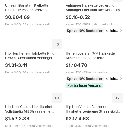
Unisex Titanstahl Kielkette
Anhänger Halskette Legierung
Halskette Polierte Weizen
Anhänger Edelstahl Box Kette Hip
Geflochtene Gliederkette Schmuck
Hop Gothic Punk Vintage Mode
$
0.90
-
1.69
$
0.16
-
0.52
Hypoallergen Alltag Casual
Schmuck Für Herren Damen
Halsschmuck
Keine MOQ
·
26 kürzlich verkauft
Keine MOQ
·
795 kürzlich verkauft
Spitze 10% Bestseller
In Halsketten
+
2
Hip Hop Herren Halskette King
Herren Edelstahl军牌Halskette
Crown Buchstaben Anhänger
Minimalistische Polierte
Legierung Vereist Strass
Rechteckige Militärstil Schmuck
$
1.31
-
3.41
$
1.10
-
1.70
Kubanische Gliederkette Schmuck
Mit Boxkette Schwarz Gold Silber
Geschenk
Keine MOQ
·
99 kürzlich verkauft
Keine MOQ
·
52 kürzlich verkauft
Spitze 10% Bestseller
In Halsketten
Kostenloser Versand
+
8
+
2
Hip-Hop-Cuban-Link-Halskette
Hip Hop Vereist Panzerkette
Vollständig Mit Strasssteinen
Halskette Legierung Strass Gold
Besetzt Legierung Streetwear Für
Silber Plattiert Schwere Streetwear
$
1.52
-
3.88
$
2.17
-
4.63
Herren
Mode Schmuck Für Herren Damen
Misch-MOQ
:
5
·
94 kürzlich verkauft
Keine MOQ
·
24 kürzlich verkauft