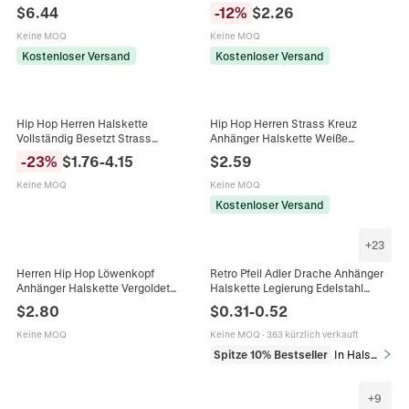
Dollarzeichen Anhänger Tennis
Hip Hop Punk Streetwear Richtung
$
6.44
-
12
%
$
2.26
Kette Strass Streetwear Schmuck
Schmuck Für Herren Unisex
Keine MOQ
Keine MOQ
Kostenloser Versand
Kostenloser Versand
Hip Hop Herren Halskette
Hip Hop Herren Strass Kreuz
Vollständig Besetzt Strass
Anhänger Halskette Weiße
Gebrochenes Herz Anhänger Mit
Imitation Künstliche Perle Strass
-
23
%
$
1.76
-
4.15
$
2.59
Rotem Blitz Zinklegierung
Kugel Kette Versilbert Legierung
Panzerkette Schmuck
Schmuck Für Party
Keine MOQ
Keine MOQ
Kostenloser Versand
+
23
Herren Hip Hop Löwenkopf
Retro Pfeil Adler Drache Anhänger
Anhänger Halskette Vergoldet
Halskette Legierung Edelstahl
Zinklegierung Löwenkopf Franco
Vintage Gothic Punk Schmuck Für
$
2.80
$
0.31
-
0.52
Kette Street Style Performance
Damen Herren
Herren Schmuck
Keine MOQ
Keine MOQ
·
363 kürzlich verkauft
Spitze 10% Bestseller
In Halsketten
+
9