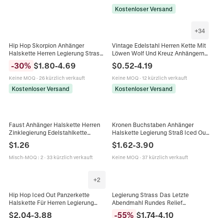
Kostenloser Versand
+
34
Hip Hop Skorpion Anhänger
Vintage Edelstahl Herren Kette Mit
Halskette Herren Legierung Strass
Löwen Wolf Und Kreuz Anhängern
Panzerkette Personalisiert Punk
Gothic Punk Stil Robuste Kette Für
-
30
%
$
1.80
-
4.69
$
0.52
-
4.19
Streetwear Schmuck Gold Silber
Hip Hop Schmuck Zubehör
Halsketten
Keine MOQ
·
26 kürzlich verkauft
Keine MOQ
·
12 kürzlich verkauft
Kostenloser Versand
Kostenloser Versand
Faust Anhänger Halskette Herren
Kronen Buchstaben Anhänger
Zinklegierung Edelstahlkette
Halskette Legierung Straß Iced Out
Fitness Hip Hop Retro Stil
Panzerkette Hip Hop Stil Für
$
1.26
$
1.62
-
3.90
Schmuck Zubehör
Männer
Misch-MOQ
:
2
·
33 kürzlich verkauft
Keine MOQ
·
37 kürzlich verkauft
+
2
Hip Hop Iced Out Panzerkette
Legierung Strass Das Letzte
Halskette Für Herren Legierung
Abendmahl Rundes Relief
Strass Street Punk Style Schmuck
Anhänger Halskette Iced Out Hip
$
2.04
-
3.88
-
55
%
$
1.74
-
4.10
Gold Silber Plattiert Halsketten
Hop Punk Cuban Kette Für Männer