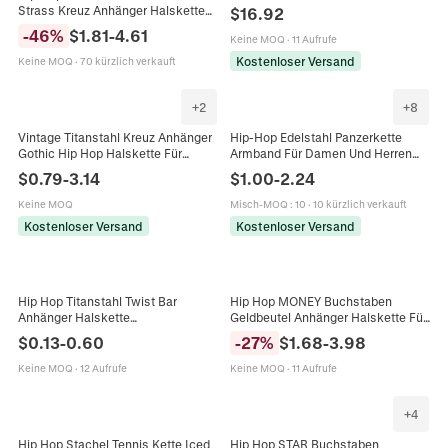
Gebürstet Poliert Kastenverschluss
Strass Kreuz Anhänger Halskette
$
16.92
Robustes Streetwear Kette
Legierung Eingelegt Iced Out
-
46
%
$
1.81
-
4.61
Schmuck
Keine MOQ
·
11 Aufrufe
Schwere Panzerkette
Persönlichkeit Schmuck
Kostenloser Versand
Keine MOQ
·
70 kürzlich verkauft
+
2
+
8
Vintage Titanstahl Kreuz Anhänger
Hip-Hop Edelstahl Panzerkette
Gothic Hip Hop Halskette Für
Armband Für Damen Und Herren
Herren Retro Scroll Muster
Personalisierte Streetstyle Mode
$
0.79
-
3.14
$
1.00
-
2.24
Distressed Metall Schmuck
Schmuck Geschenk
Geschenk
Keine MOQ
Misch-MOQ
:
10
·
10 kürzlich verkauft
Kostenloser Versand
Kostenloser Versand
Hip Hop Titanstahl Twist Bar
Hip Hop MONEY Buchstaben
Anhänger Halskette
Geldbeutel Anhänger Halskette Für
Minimalistische Silberne Legierung
Herren Vollstrass Zinklegierung
$
0.13
-
0.60
-
27
%
$
1.68
-
3.98
Lange Stab Halskette
Panzerkette Gold Silber Schmuck
Geometrische Streetwear
Keine MOQ
·
12 Aufrufe
Keine MOQ
·
11 Aufrufe
Schmuck Für Herren Damen
Unisex
+
4
Hip Hop Stachel Tennis Kette Iced
Hip Hop STAR Buchstaben