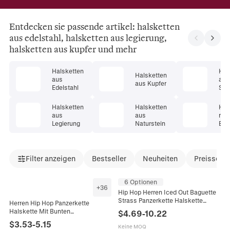
Entdecken sie passende artikel: halsketten
aus edelstahl, halsketten aus legierung,
halsketten aus kupfer und mehr
Halsketten
Hal
Halsketten
aus
aus
aus Kupfer
Edelstahl
Ster
er
Halsketten
Halsketten
Hal
aus
aus
mit
Legierung
Naturstein
Ede
Filter anzeigen
Bestseller
Neuheiten
Preissenk
6 Optionen
+
36
Hip Hop Herren Iced Out Baguette
Strass Panzerkette Halskette
Herren Hip Hop Panzerkette
Legierung Gold Silber Plattiert
Halskette Mit Bunten
$
4.69
-
10.22
Streetwear Schmuck Zubehör
Strasssteinen Besetzt Legierung
$
3.53
-
5.15
Keine MOQ
Kette Raute Geometrisch