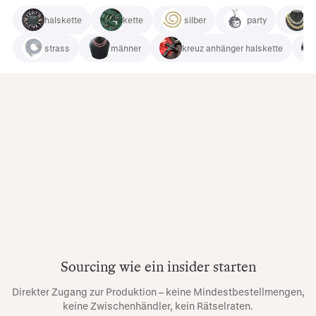
halskette
kette
silber
party
s
strass
männer
kreuz anhänger halskette
Sourcing wie ein insider starten
Direkter Zugang zur Produktion – keine Mindestbestellmengen,
keine Zwischenhändler, kein Rätselraten.