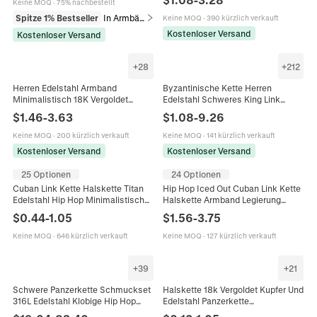
Keine MOQ
·
75% nachbestellt
Hummerverschluss
Spitze 1% Bestseller
In Armbänder
Keine MOQ
·
390 kürzlich verkauft
Kostenloser Versand
Kostenloser Versand
+
28
+
212
Herren Edelstahl Armband
Byzantinische Kette Herren
Minimalistisch 18K Vergoldet
Edelstahl Schweres King Link
Schlangenkette Mode Schmuck
Design Punk Hip Hop Schmuck
$
1.46
-
3.63
$
1.08
-
9.26
Elegantes Geschenk
Halskette Armband
Keine MOQ
·
200 kürzlich verkauft
Keine MOQ
·
141 kürzlich verkauft
Kostenloser Versand
Kostenloser Versand
25 Optionen
24 Optionen
Cuban Link Kette Halskette Titan
Hip Hop Iced Out Cuban Link Kette
Edelstahl Hip Hop Minimalistisch
Halskette Armband Legierung
Punk Stil Für Herren Damen
Strass Bling Schmuck Geschenk
$
0.44
-
1.05
$
1.56
-
3.75
Für Männer
Keine MOQ
·
646 kürzlich verkauft
Keine MOQ
·
127 kürzlich verkauft
+
39
+
21
Schwere Panzerkette Schmuckset
Halskette 18k Vergoldet Kupfer Und
316L Edelstahl Klobige Hip Hop
Edelstahl Panzerkette
Dicke Halskette Und Armband Für
Schlangenkette Figaro Für