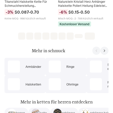
Titanstahl Halskette Kette Für
Naturstein Kristall Herz Anhänger
Schmuckherstellung
Halskette Poliert Heilung Edelstein
Minimalistisch Gold Silber Plattiert
Schmuck Mit Schwarzer
-
3
%
$
0.087
-
0.70
-
6
%
$
0.15
-
0.50
Schlange Link Kreuz Kette Für
Lederkordel Für Damen Herren
Damen Herren
Keine MOQ
·
998 kürzlich verkauft
Misch-MOQ
:
2
·
786 kürzlich verkauft
Kostenloser Versand
Mehr in schmuck
Sc
Armbänder
Ringe
ets
Pie
Halsketten
Ohrringe
mu
Mehr in ketten für herren entdecken
herren
kette
anhänger
anhänger halske