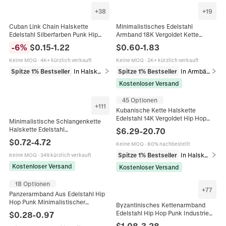
+
38
+
19
Cuban Link Chain Halskette
Minimalistisches Edelstahl
Edelstahl Silberfarben Punk Hip
Armband 18K Vergoldet Kette
Hop Streetwear Stil Für Männer
Damen Herren Unisex Vielseitiger
-
6
%
$
0.15
-
1.22
$
0.60
-
1.83
Und Frauen
Modeschmuck Geschenk
Verstellbarer Schlangen Seil
Keine MOQ
·
4K+ kürzlich verkauft
Keine MOQ
·
2K+ kürzlich verkauft
Kubanischer Stil Elegantes
Spitze 1% Bestseller
In Halsketten
Spitze 1% Bestseller
In Armbänder
Accessoire
Kostenloser Versand
45 Optionen
+
111
Kubanische Kette Halskette
Edelstahl 14K Vergoldet Hip Hop
Minimalistische Schlangenkette
Schmuck Herren Mit Zirkon Kupfer
Halskette Edelstahl
$
6.29
-
20.70
Verschluss
Vakuumvergoldet 18K Gold
$
0.72
-
4.72
Keine MOQ
·
80% nachbestellt
Schlichtes Glied Für Damen Herren
Modeschmuck
Spitze 1% Bestseller
In Halsketten
Keine MOQ
·
349 kürzlich verkauft
Kostenloser Versand
Kostenloser Versand
18 Optionen
+
77
Panzerarmband Aus Edelstahl Hip
Hop Punk Minimalistischer
Byzantinisches Kettenarmband
Modeschmuck Für Damen Und
Edelstahl Hip Hop Punk Industrie
$
0.28
-
0.97
Herren
Schmuck Für Herren Retro Mode
$
1.08
-
3.28