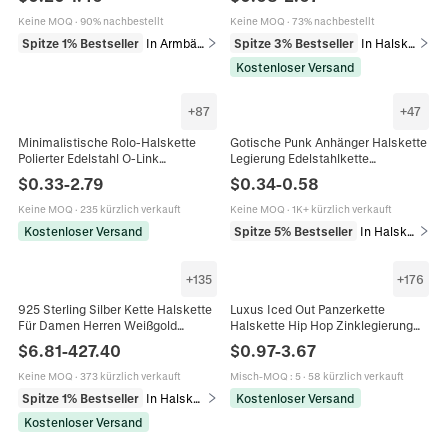
Schmuck Für Männer Verstellbares
Rock Stil
Stilvolles Accessoire
Keine MOQ
·
90% nachbestellt
Keine MOQ
·
73% nachbestellt
Spitze 1% Bestseller
In Armbänder
Spitze 3% Bestseller
In Halsketten
Kostenloser Versand
+
87
+
47
Minimalistische Rolo-Halskette
Gotische Punk Anhänger Halskette
Polierter Edelstahl O-Link
Legierung Edelstahlkette
Rundgliederkette Schmuck Für
Halloween Schädel Motte Wikinger
$
0.33
-
2.79
$
0.34
-
0.58
Damen Und Herren
Tier Schmuck Herren Damen
Keine MOQ
·
235 kürzlich verkauft
Keine MOQ
·
1K+ kürzlich verkauft
Kostenloser Versand
Spitze 5% Bestseller
In Halsketten
+
135
+
176
925 Sterling Silber Kette Halskette
Luxus Iced Out Panzerkette
Für Damen Herren Weißgold
Halskette Hip Hop Zinklegierung
Vergoldet Minimalistische
Strass Choker Herren Damen Party
$
6.81
-
427.40
$
0.97
-
3.67
Gliederkette Box Cuban Snake DIY
Schmuck Streetwear Stil
Schmuck
Keine MOQ
·
373 kürzlich verkauft
Misch-MOQ
:
5
·
58 kürzlich verkauft
Spitze 1% Bestseller
In Halsketten
Kostenloser Versand
Kostenloser Versand