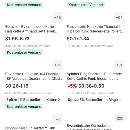
Kostenloser Versand
Kostenloser Versand
+
66
+
92
Edelstahl Byzantinische Kette
Panzerkette Halskette Titanstahl
Halskette Armband Set Herren
Hip Hop Punk Gliederkette Poliert
Damen Kreuz Anhänger Religiöser
Modeschmuck Für Damen Herren
$
1.66
-
6.73
$
0.17
-
1.34
Modeschmuck Hip Hop Schmuck
Keine MOQ
·
64 kürzlich verkauft
Keine MOQ
·
1K+ kürzlich verkauft
Kostenloser Versand
+
34
+
31
Box Kette Halskette 304 Edelstahl
Spinner Ring Edelstahl Rotierende
18K Vergoldet Quadratische Glieder
Kette Gothic Punk Industriestil
Hip Hop Vielseitig DIY
Stressabbau Band Schmuck Für
$
0.26
-
1.15
-
5
%
$
0.38
-
0.50
Schmuckherstellung Für Herren
Herren
Damen
Keine MOQ
·
4K+ kürzlich verkauft
Keine MOQ
·
492 kürzlich verkauft
Spitze 1% Bestseller
In Ketten
Spitze 5% Bestseller
In Ringe
Kostenloser Versand
+
220
+
4
Byzantinische Königskette
Hiphop Iced Out Herzform Link