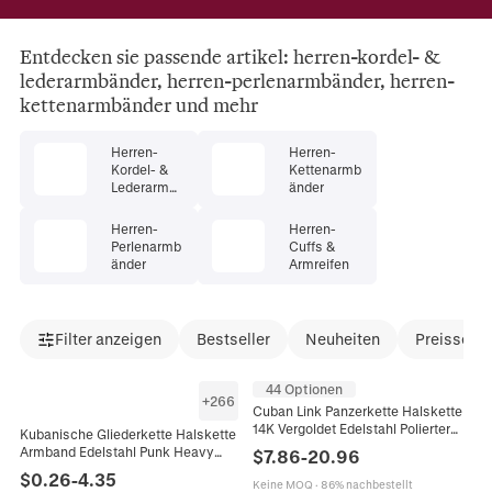
Entdecken sie passende artikel: herren-kordel- &
lederarmbänder, herren-perlenarmbänder, herren-
kettenarmbänder und mehr
Herren-
Herren-
Kordel- &
Kettenarmb
Lederarmb
änder
änder
Herren-
Herren-
Perlenarmb
Cuffs &
änder
Armreifen
Filter anzeigen
Bestseller
Neuheiten
Preissenk
44 Optionen
+
266
Cuban Link Panzerkette Halskette
14K Vergoldet Edelstahl Polierter
Kubanische Gliederkette Halskette
Glatter Verschluss Hip Hop
Armband Edelstahl Punk Heavy
$
7.86
-
20.96
Streetwear Schmuck Für Herren
Duty Flach Polierter Schmuck Für
$
0.26
-
4.35
Keine MOQ
·
86% nachbestellt
Herren Damen