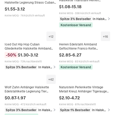
Halskette Titanstahl Herren
Halskette Legierung Strass Cuban
Schmuck Mode Schwere
$
1.08
-
15.18
Kette Streetwear Schmuck Für
Gliederkette Halsschmuck
$
1.55
-
3.12
Männer Frauen Mode Cooles
Zubehör Geschenk
Keine MOQ
·
338 kürzlich verkauft
Geschenk
Keine MOQ
·
76 kürzlich verkauft
Spitze 3% Bestseller
In Halsketten
Kostenloser Versand
+
12
+
16
Iced Out Hip Hop Cuban
Herren Edelstahl Armband
Gliederkette Halskette Armband
Geflochtene Franco Kette
Legierung Rhinestone Schmuck Für
Doppelreihig Magnetverschluss
-
50
%
$
1.30
-
3.12
$
2.85
-
6.27
Männer Frauen Trendy Nachtclub
Punk Minimalistisch Hip Hop
Accessoires
Schmuck
Keine MOQ
·
73% nachbestellt
Keine MOQ
·
83 kürzlich verkauft
Spitze 3% Bestseller
In Halsketten
Kostenloser Versand
+
42
Wolf Zahn Anhänger Halskette
Naturstein Perlenkette Vintage
Edelstahlkette Legierung Tier
Metall Kreuz Anhänger Tigerauge
Drachenkopf Vintage Ethnisch
Afrikanischer Türkis Malachit
$
0.87
-
1.97
$
2.10
-
4.72
Punk Gothic Schmuck Für Herren
Schmuck Für Herren Damen
Keine MOQ
·
472 kürzlich verkauft
Keine MOQ
·
81% nachbestellt
Spitze 3% Bestseller
In Halsketten
Spitze 1% Bestseller
In Halsketten