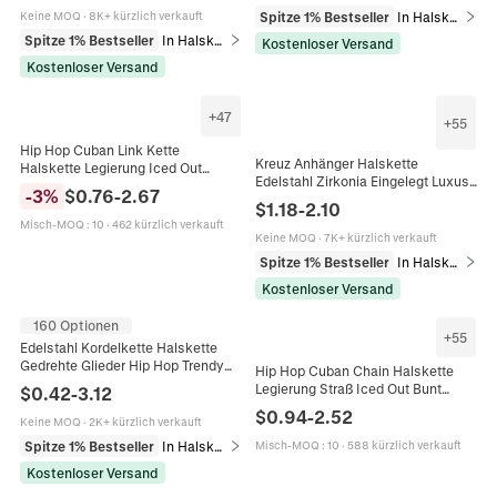
Spitze 1% Bestseller
In Halsketten
Keine MOQ
·
8K+ kürzlich verkauft
Spitze 1% Bestseller
In Halsketten
Kostenloser Versand
Kostenloser Versand
+
47
+
55
Hip Hop Cuban Link Kette
Kreuz Anhänger Halskette
Halskette Legierung Iced Out
Edelstahl Zirkonia Eingelegt Luxus
Strass Streetwear Schmuck Für
-
3
%
$
0.76
-
2.67
Hip Hop Religiöser Schmuck Für
Männer Unisex Luxus Glänzend
$
1.18
-
2.10
Damen Und Herren
Misch-MOQ
:
10
·
462 kürzlich verkauft
Keine MOQ
·
7K+ kürzlich verkauft
Spitze 1% Bestseller
In Halsketten
Kostenloser Versand
160 Optionen
+
55
Edelstahl Kordelkette Halskette
Gedrehte Glieder Hip Hop Trendy
Hip Hop Cuban Chain Halskette
Modeschmuck Accessoires Herren
Legierung Straß Iced Out Bunt
$
0.42
-
3.12
Damen Karabinerverschluss
Streetwear Schmuck Für Damen
$
0.94
-
2.52
Keine MOQ
·
2K+ kürzlich verkauft
Herren
Spitze 1% Bestseller
In Halsketten
Misch-MOQ
:
10
·
588 kürzlich verkauft
Kostenloser Versand