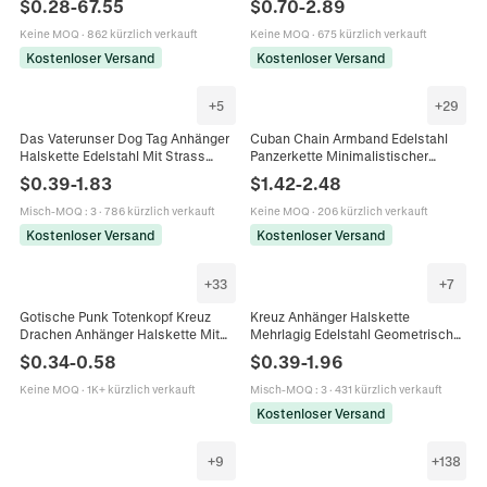
$
0.28
-
67.55
$
0.70
-
2.89
Schmuckherstellung Damen
Einfach Schlicht
Herren
Keine MOQ
·
862 kürzlich verkauft
Keine MOQ
·
675 kürzlich verkauft
Kostenloser Versand
Kostenloser Versand
+
5
+
29
Das Vaterunser Dog Tag Anhänger
Cuban Chain Armband Edelstahl
Halskette Edelstahl Mit Strass
Panzerkette Minimalistischer
Religiöser Schmuck Für Herren
Modeschmuck Für Damen Und
$
0.39
-
1.83
$
1.42
-
2.48
Damen
Herren Silberfarben
Misch-MOQ
:
3
·
786 kürzlich verkauft
Keine MOQ
·
206 kürzlich verkauft
Kostenloser Versand
Kostenloser Versand
+
33
+
7
Gotische Punk Totenkopf Kreuz
Kreuz Anhänger Halskette
Drachen Anhänger Halskette Mit
Mehrlagig Edelstahl Geometrisch
Legierungsanhänger Und
Einfacher Modeschmuck Für
$
0.34
-
0.58
$
0.39
-
1.96
Edelstahlkette Retro Silber Herren
Damen Herren
Damen
Keine MOQ
·
1K+ kürzlich verkauft
Misch-MOQ
:
3
·
431 kürzlich verkauft
Kostenloser Versand
+
9
+
138