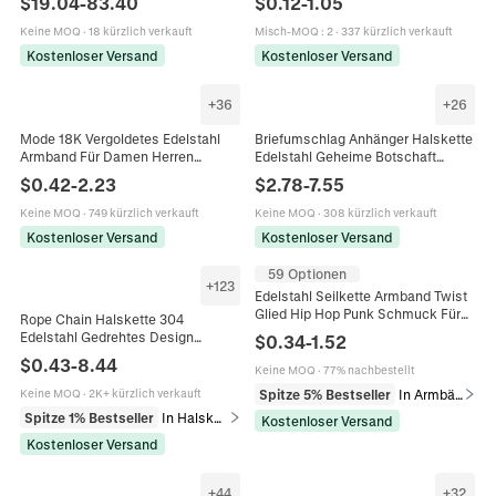
$
19.04
-
83.40
$
0.12
-
1.05
Herren Unisex Mode
Schmuckherstellung Herren
Damen
Keine MOQ
·
18 kürzlich verkauft
Misch-MOQ
:
2
·
337 kürzlich verkauft
Kostenloser Versand
Kostenloser Versand
+
36
+
26
Mode 18K Vergoldetes Edelstahl
Briefumschlag Anhänger Halskette
Armband Für Damen Herren
Edelstahl Geheime Botschaft
Geometrische Schlangen Box
Liebesbrief Medaillon
$
0.42
-
2.23
$
2.78
-
7.55
Panzerkette Link Armband
Romantischer Versteckter Hinweis
Schmuck Geschenk
Schmuck
Keine MOQ
·
749 kürzlich verkauft
Keine MOQ
·
308 kürzlich verkauft
Kostenloser Versand
Kostenloser Versand
59 Optionen
+
123
Edelstahl Seilkette Armband Twist
Glied Hip Hop Punk Schmuck Für
Rope Chain Halskette 304
Damen Herren
Edelstahl Gedrehtes Design
$
0.34
-
1.52
Minimalistischer Hip Hop Schmuck
$
0.43
-
8.44
Keine MOQ
·
77% nachbestellt
Für Damen Herren
Spitze 5% Bestseller
In Armbänder
Keine MOQ
·
2K+ kürzlich verkauft
Spitze 1% Bestseller
In Halsketten
Kostenloser Versand
Kostenloser Versand
+
44
+
32