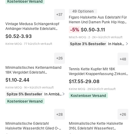
Kostenloser Versand
49 Optionen
+
37
Figaro Halskette Aus Edelstahl Für
Herren Und Damen Punk Hip Hop
Vintage Medusa Schlangenkopf
Stil Minimalistisches
Anhänger Halskette Edelstahl
-
5
%
$
0.50
-
3.11
Schlüsselbein Schmuckzubehör
Legierung Gotik Punk Hip Hop
$
0.52
-
3.93
Misch-MOQ
:
2
·
2K+ kürzlich verkauft
Mythologische Schmuck Für
Herren Damen Alltag Party Zubehör
Spitze 3% Bestseller
In Halsketten
Keine MOQ
·
77 kürzlich verkauft
+
26
+
48
Minimalistisches Kettenarmband
Tennis Kette Kupfer Mit 18K
18K Vergoldet Edelstahl
Vergoldet Krappenfassung Zirkonia
Wasserdicht Anlauffrei Verstellbar
Bling Hip Hop Schmuck Für Damen
$
1.10
-
2.44
$
17.55
-
29.08
Schmuck Für Damen Herren
Herren
Keine MOQ
·
1K+ kürzlich verkauft
Keine MOQ
·
29 kürzlich verkauft
Spitze 5% Bestseller
In Armbänder
Kostenloser Versand
Kostenloser Versand
+
28
+
26
Minimalistische Edelstahl
Minimalistische Kette Halskette
Halskette Wasserdicht Glied O-
316L Edelstahl Wasserfest
Form Box Lippenkette Für DIY
Schmuck Für Damen Herren