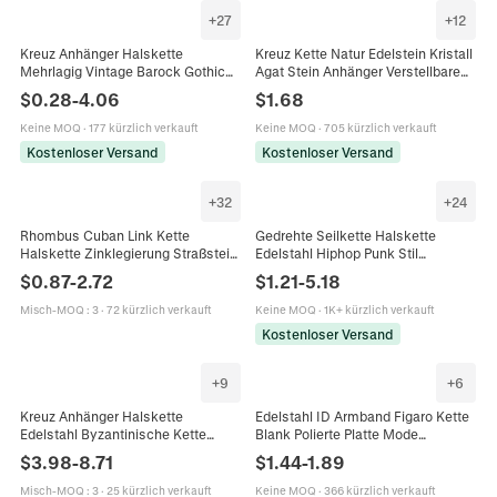
+
27
+
12
Kreuz Anhänger Halskette
Kreuz Kette Natur Edelstein Kristall
Mehrlagig Vintage Barock Gothic
Agat Stein Anhänger Verstellbare
Schmuck Legierung Mit Strass
Schwarze Gewebte Schnur
$
0.28
-
4.06
$
1.68
Künstliche Perle Für Damen Herren
Religiöses Geschenk Vintage
Keine MOQ
·
177 kürzlich verkauft
Keine MOQ
·
705 kürzlich verkauft
Kostenloser Versand
Kostenloser Versand
+
32
+
24
Rhombus Cuban Link Kette
Gedrehte Seilkette Halskette
Halskette Zinklegierung Straßstein
Edelstahl Hiphop Punk Stil
Iced Out Hip Hop Schmuck Für
Minimalistischer Schmuck Für
$
0.87
-
2.72
$
1.21
-
5.18
Damen Herren
Männer Frauen Galvanisierte
Gliederkette
Misch-MOQ
:
3
·
72 kürzlich verkauft
Keine MOQ
·
1K+ kürzlich verkauft
Kostenloser Versand
+
9
+
6
Kreuz Anhänger Halskette
Edelstahl ID Armband Figaro Kette
Edelstahl Byzantinische Kette
Blank Polierte Platte Mode
Kabel Inlay Punk Stil Herren
Schmuck Für Herren Damen Kinder
$
3.98
-
8.71
$
1.44
-
1.89
Schmuck Mode Accessoires
Misch-MOQ
:
3
·
25 kürzlich verkauft
Keine MOQ
·
366 kürzlich verkauft