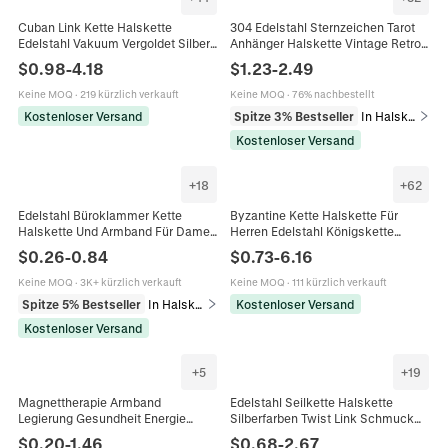
Cuban Link Kette Halskette
304 Edelstahl Sternzeichen Tarot
Edelstahl Vakuum Vergoldet Silber
Anhänger Halskette Vintage Retro
Farbe Minimalistisch Hip Hop Punk
Rechteckige Sternbild Etikett
$
0.98
-
4.18
$
1.23
-
2.49
Schmuck Für Herren Damen
Bordsteinkette Schmuck Herren
Damen
Keine MOQ
·
219 kürzlich verkauft
Keine MOQ
·
76% nachbestellt
Kostenloser Versand
Spitze 3% Bestseller
In Halsketten
Kostenloser Versand
+
18
+
62
Edelstahl Büroklammer Kette
Byzantine Kette Halskette Für
Halskette Und Armband Für Damen
Herren Edelstahl Königskette
Herren Minimalistisch Hip Hop DIY
Dominine Punk Stil Schmuck
$
0.26
-
0.84
$
0.73
-
6.16
Schmuck Zubehör Poliert
Quadratische Schnalle Einfach
Keine MOQ
·
3K+ kürzlich verkauft
Keine MOQ
·
111 kürzlich verkauft
Spitze 5% Bestseller
In Halsketten
Kostenloser Versand
Kostenloser Versand
+
5
+
19
Magnettherapie Armband
Edelstahl Seilkette Halskette
Legierung Gesundheit Energie
Silberfarben Twist Link Schmuck
Negativ Ionen Heilung Gliederkette
Für Männer Frauen Hip Hop Punk
$
0.20
-
1.46
$
0.68
-
2.67