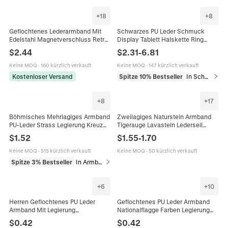
+
18
+
8
Geflochtenes Lederarmband Mit
Schwarzes PU Leder Schmuck
Edelstahl Magnetverschluss Retro
Display Tablett Halskette Ring
Gewebter Einfacher Modeschmuck
Armband Organizer Showroom
$
2.44
$
2.31
-
6.81
Für Herren
Professionelle Präsentations
Requisiten
Keine MOQ
·
160 kürzlich verkauft
Keine MOQ
·
147 kürzlich verkauft
Kostenloser Versand
Spitze 10% Bestseller
In Schmuckverpackung & Präsentation
+
8
+
17
Böhmisches Mehrlagiges Armband
Zweilagiges Naturstein Armband
PU-Leder Strass Legierung Kreuz
Tigerauge Lavastein Lederseil
Blessed Magnetverschluss Mode
Magnetverschluss Für Herren
$
1.52
$
1.55
-
1.70
Damen Schmuck
Modeschmuck
Keine MOQ
·
515 kürzlich verkauft
Keine MOQ
·
50 kürzlich verkauft
Spitze 3% Bestseller
In Armbänder
+
6
+
10
Herren Geflochtenes PU Leder
Geflochtenes PU Leder Armband
Armband Mit Legierung
Nationalflagge Farben Legierung
Magnetverschluss Einfach Retro
Schnalle Lässiger Schmuck Unisex
$
0.42
$
0.42
Handgewebtes Armband Lässiger