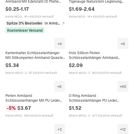
Armband Mit Edelstahl ID Platte
Tigerauge Naturstein Legierung
Minimalistischer Mode Punk
Kreuz Anhänger Vintage
$
0.25
-
1.17
$
1.69
-
2.64
Schmuck Für Den Alltag
Geflochtener Schmuck
Magnetverschluss
Keine MOQ
·
1K+ kürzlich verkauft
Keine MOQ
·
1K+ kürzlich verkauft
Spitze 3% Bestseller
In Armbänder
Kostenloser Versand
+
4
+
6
Kartenhalter Schlüsselanhänger
Holz Silikon Perlen
Mit Silikonperlen Armband Quaste
Schlüsselanhänger Armband
PU Leder Leopard Kuhmuster Für
Handgelenkschlaufe Für Frauen
$
5.34
$
2.09
Damen
Mit Lederquaste Und Holzscheibe
Boho Stil
Misch-MOQ
:
2
·
97 kürzlich verkauft
Misch-MOQ
:
2
·
951 kürzlich verkauft
+
6
+
65
Perlen Armband
O Ring Armband
Schlüsselanhänger Mit PU Leder
Schlüsselanhänger PU Leder
Kartenhalter Portemonnaie Quaste
Quasten Anhänger Modischer Boho
-
5
%
$
3.67
$
1.52
Silikonperlen Elastisches Armband
Schmuck Damen
Münztasche
Keine MOQ
·
164 kürzlich verkauft
Misch-MOQ
:
2
·
477 kürzlich verkauft
+
3
+
12