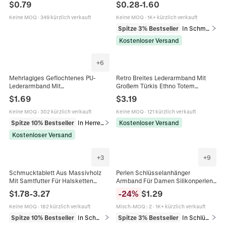
$
0.79
$
0.28
-
1.60
Punk Schmuck Accessoire
Armband Ohrringe Für Damen
Vintage Leder Schmuck
Keine MOQ
·
349 kürzlich verkauft
Keine MOQ
·
1K+ kürzlich verkauft
Spitze 3% Bestseller
In Schmucksets
Kostenloser Versand
+
6
Mehrlagiges Geflochtenes PU-
Retro Breites Lederarmband Mit
Lederarmband Mit
Großem Türkis Ethno Totem
Edelstahlelementen Und Legierung-
Geprägt Bohemian Stil Verstellbare
$
1.69
$
3.19
Magnetverschluss Modeschmuck
Schnalle Manschette
Für Männer
Keine MOQ
·
302 kürzlich verkauft
Keine MOQ
·
121 kürzlich verkauft
Spitze 10% Bestseller
In Herrenarmbänder
Kostenloser Versand
Kostenloser Versand
+
3
+
9
Schmucktablett Aus Massivholz
Perlen Schlüsselanhänger
Mit Samtfutter Für Halsketten
Armband Für Damen Silikonperlen
Armbänder Uhren Ringe
Und Holzperle Mit PU Leder Quaste
$
1.78
-
3.27
-
24
%
$
1.29
Professioneller Vitrinen-Organizer
Elastischer Schlüsselring
Keine MOQ
·
182 kürzlich verkauft
Misch-MOQ
:
2
·
1K+ kürzlich verkauft
Spitze 10% Bestseller
In Schmuckverpackung & Präsentation
Spitze 3% Bestseller
In Schlüsselanhänger