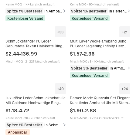
Unendlichkeitsanhänger Damen
Keine MOQ
·
1K+ kürzlich verkauft
Keine MOQ
·
1K+ kürzlich verkauft
Spitze 1% Bestseller
In Armbänder
Spitze 1% Bestseller
In Herrenarmbänder
Kostenloser Versand
Kostenloser Versand
+
33
+
21
Schmuckständer PU Leder
Multi Layer Wickelarmband Boho
Gebürstete Textur Halskette Ring
PU Leder Legierung Infinity Herz
Ohrring Armband Halter Organizer
Anhänger Strass
$
2.44
-
136.99
$
1.57
-
2.36
Für Schaukasten Theke
Magnetverschluss Mode Damen
Livestreaming Elegant
Misch-MOQ
:
2
·
227 kürzlich verkauft
Misch-MOQ
:
3
·
1K+ kürzlich verkauft
Spitze 3% Bestseller
In Armbänder
Kostenloser Versand
+
40
+
24
Luxuriöse Leder Schmuckschatulle
Damen Mode Quarzuhr Set Elegant
Mit Goldrand Hochwertige Ring
Kunstleder Armband Uhr Mit Stern
Ohrring Anhänger Armband
Strass Armband Roségold Ton
$
1.18
-
4.72
$
1.90
-
2.88
Halskette Display Etui
Geschenk Für Damen
Geschenkverpackung
Keine MOQ
·
2K+ kürzlich verkauft
Misch-MOQ
:
2
·
159 kürzlich verkauft
Spitze 1% Bestseller
In Schmuckverpackung & Präsentation
Anpassbar