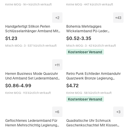
Schmuck
Keine MOQ
·
1K+ kürzlich verkauft
Keine MOQ
·
447 kürzlich verkauft
+
2
+
43
Handgefertigt Silikon Perlen
Bohemia Mehrlagiges
Schlüsselanhänger Armband Mit
Wickelarmband PU-Leder
Hochlandkuh Hirsch Tier Anhänger
Legierung Strass Blessed Kreuz
$
1.23
$
0.52
-
3.35
Leder Quaste Armreif Damen
Herz Lebensbaum
Schmuck
Magnetverschluss Damen
Misch-MOQ
:
3
·
537 kürzlich verkauft
Misch-MOQ
:
3
·
42 kürzlich verkauft
Kostenloser Versand
+
11
Herren Business Mode Quarzuhr
Retro Punk Echtleder Armbanduhr
Und Armband Set Lederarmband
Quarzwerk Bronze Legierung
Drei Augen Zifferblatt Herren
Breites Manschettenarmband
$
0.86
-
4.99
$
4.72
Geschenkbox Set Mit Geldbörse
Vintage Hip Hop Armreif
Armband
Keine MOQ
·
113 kürzlich verkauft
Keine MOQ
·
58 kürzlich verkauft
Kostenloser Versand
+
6
+
3
Geflochtenes Lederarmband Für
Quadratische Uhr Schmuck
Herren Mehrschichtig Legierung
Geschenkschachtel Mit Kissen