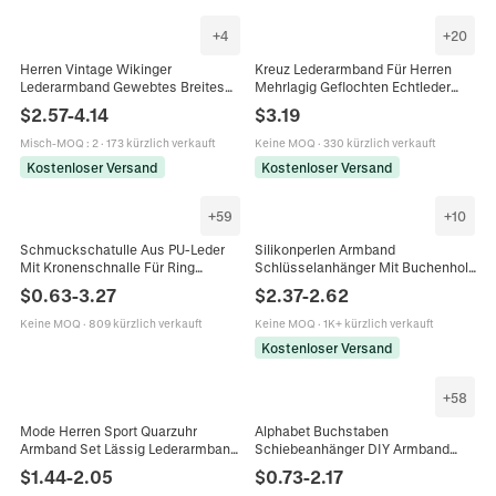
+
4
+
20
Herren Vintage Wikinger
Kreuz Lederarmband Für Herren
Lederarmband Gewebtes Breites
Mehrlagig Geflochten Echtleder
Armband Mit Nordischer
Edelstahl Magnetverschluss Braun
$
2.57
-
4.14
$
3.19
Lebensbaum Metallplatte
Vintage Religiös
Verstellbare Schnalle Punk
Misch-MOQ
:
2
·
173 kürzlich verkauft
Keine MOQ
·
330 kürzlich verkauft
Kostenloser Versand
Kostenloser Versand
+
59
+
10
Schmuckschatulle Aus PU-Leder
Silikonperlen Armband
Mit Kronenschnalle Für Ring
Schlüsselanhänger Mit Buchenholz
Halskette Armband Elegante
Und Lederquaste Marmordruck Für
$
0.63
-
3.27
$
2.37
-
2.62
Aufbewahrungsbox Geschenk
Damen
Keine MOQ
·
809 kürzlich verkauft
Keine MOQ
·
1K+ kürzlich verkauft
Kostenloser Versand
+
58
Mode Herren Sport Quarzuhr
Alphabet Buchstaben
Armband Set Lässig Lederarmband
Schiebeanhänger DIY Armband
Legierung Gehäuse Armbanduhr
Netzband PU Lederarmband
$
1.44
-
2.05
$
0.73
-
2.17
Geschenk Für Männer Business
Aufgeblähte Großbuchstaben