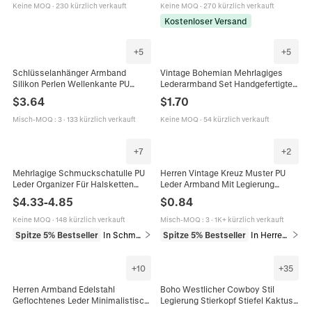
Alltag
Modeschmuck Damen
Keine MOQ
·
230 kürzlich verkauft
Keine MOQ
·
270 kürzlich verkauft
Kostenloser Versand
+
5
+
5
Schlüsselanhänger Armband
Vintage Bohemian Mehrlagiges
Silikon Perlen Wellenkante PU
Lederarmband Set Handgefertigte
Leder Kartenhalter Herz Plüsch
Holzperlen Türkis Anhänger
$
3.64
$
1.70
Kunstfell Anhänger Accessoire
Geflochtener Ethno Schmuck Für
Damen Herren
Misch-MOQ
:
3
·
133 kürzlich verkauft
Keine MOQ
·
54 kürzlich verkauft
+
7
+
2
Mehrlagige Schmuckschatulle PU
Herren Vintage Kreuz Muster PU
Leder Organizer Für Halsketten
Leder Armband Mit Legierung
Ringe Ohrringe Armband Uhr
Magnetverschluss Religiöse Punk
$
4.33
-
4.85
$
0.84
Samtfutter Abschließbarer Koffer
Stil Armband Schmuck
Keine MOQ
·
148 kürzlich verkauft
Misch-MOQ
:
3
·
1K+ kürzlich verkauft
Spitze 5% Bestseller
In Schmuckverpackung & Präsentation
Spitze 5% Bestseller
In Herrenarmbänder
+
10
+
35
Herren Armband Edelstahl
Boho Westlicher Cowboy Stil
Geflochtenes Leder Minimalistisch
Legierung Stierkopf Stiefel Kaktus
ID Platte Poliert Modisch Trendy
Anhänger Schmuck Halskette