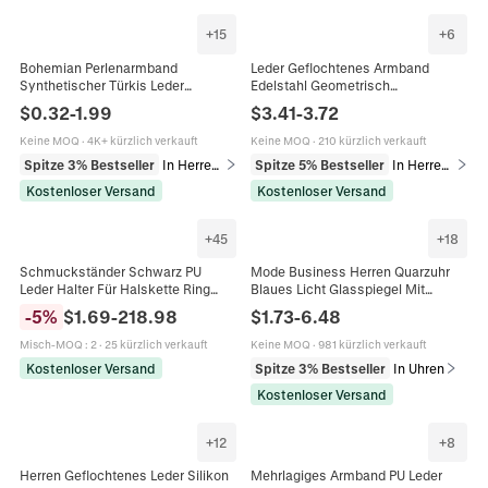
+
15
+
6
Bohemian Perlenarmband
Leder Geflochtenes Armband
Synthetischer Türkis Leder
Edelstahl Geometrisch
Edelstahl Ethno Vintage Stil
Magnetverschluss Retro Mode
$
0.32
-
1.99
$
3.41
-
3.72
Schmuck Damen Herren
Herren Schmuck Accessoire
Keine MOQ
·
4K+ kürzlich verkauft
Keine MOQ
·
210 kürzlich verkauft
Spitze 3% Bestseller
In Herrenarmbänder
Spitze 5% Bestseller
In Herrenarmbänder
Kostenloser Versand
Kostenloser Versand
+
45
+
18
Schmuckständer Schwarz PU
Mode Business Herren Quarzuhr
Leder Halter Für Halskette Ring
Blaues Licht Glasspiegel Mit
Armband Ohrring Anhänger Theke
Armband Und Geldbörse
-
5
%
$
1.69
-
218.98
$
1.73
-
6.48
Schaukasten Organizer Luxus
Geschenkbox Legierung Gehäuse
Lederarmband Armbanduhr
Misch-MOQ
:
2
·
25 kürzlich verkauft
Keine MOQ
·
981 kürzlich verkauft
Kostenloser Versand
Spitze 3% Bestseller
In Uhren
Kostenloser Versand
+
12
+
8
Herren Geflochtenes Leder Silikon
Mehrlagiges Armband PU Leder