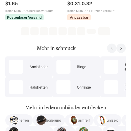
Magnetverschluss Vintage
Litschi Krokodil Muster Leder Optik
$
1.65
$
0.31
-
0.32
Kreuzmuster Handgefertigtes
Armband Etui Aufbewahrungsbox
Armband
Keine MOQ
·
275 kürzlich verkauft
Keine MOQ
·
1K+ kürzlich verkauft
Kostenloser Versand
Anpassbar
Mehr in schmuck
Sc
Armbänder
Ringe
ets
Pie
Halsketten
Ohrringe
mu
Mehr in lederarmbänder entdecken
herren
legierung
armreif
unisex