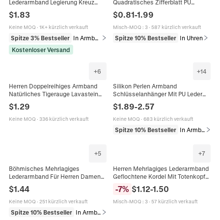
Lederarmband Legierung Kreuz
Quadratisches Zifferblatt PU
Anhänger Magnetverschluss Punk
Lederarmband Elegante Mode
$
1.83
$
0.81
-
1.99
Retro Schmuck
Geschenk Armband Für Damen
Keine MOQ
·
1K+ kürzlich verkauft
Misch-MOQ
:
3
·
587 kürzlich verkauft
Spitze 3% Bestseller
In Armbänder
Spitze 10% Bestseller
In Uhren
Kostenloser Versand
+
6
+
14
Herren Doppelreihiges Armband
Silikon Perlen Armband
Natürliches Tigerauge Lavastein
Schlüsselanhänger Mit PU Leder
Perlen Geflochtenes PU Leder
Quaste Marmor Leopard Muster
$
1.29
$
1.89
-
2.57
Magnetverschluss Mode Schmuck
Metall Schlüsselring
Keine MOQ
·
336 kürzlich verkauft
Keine MOQ
·
683 kürzlich verkauft
Spitze 10% Bestseller
In Armbänder
+
5
+
7
Böhmisches Mehrlagiges
Herren Mehrlagiges Lederarmband
Lederarmband Für Herren Damen
Geflochtene Kordel Mit Totenkopf
Vintage Legierung Türkis Anhänger
Aus Legierung Holzperlen Punk
$
1.44
-
7
%
$
1.12
-
1.50
Cowboyhut Blatt Feder Perlen
Vintage Verstellbar
Armreif
Keine MOQ
·
251 kürzlich verkauft
Misch-MOQ
:
3
·
57 kürzlich verkauft
Spitze 10% Bestseller
In Armbänder