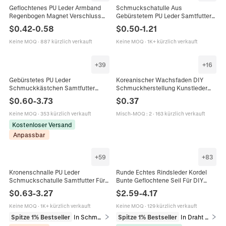
Geflochtenes PU Leder Armband
Schmuckschatulle Aus
Regenbogen Magnet Verschluss
Gebürstetem PU Leder Samtfutter
Legierung Pride LGBTQ
Für Ring Anhänger Halskette
$
0.42
-
0.58
$
0.50
-
1.21
Minimalistisch Unisex Mode
Armband Display Geschenk
Aufbewahrung Koffer
Keine MOQ
·
887 kürzlich verkauft
Keine MOQ
·
1K+ kürzlich verkauft
+
39
+
16
Gebürstetes PU Leder
Koreanischer Wachsfaden DIY
Schmuckkästchen Samtfutter
Schmuckherstellung Kunstleder
Geschenk Organizer Für Ring
Schnur Für Armband Halskette
$
0.60
-
3.73
$
0.37
Halskette Armband Verpackung
Perlenstickerei Handweberei
Luxus Minimalistisch
Material
Keine MOQ
·
353 kürzlich verkauft
Misch-MOQ
:
2
·
163 kürzlich verkauft
Kostenloser Versand
Anpassbar
+
59
+
83
Kronenschnalle PU Leder
Runde Echtes Rindsleder Kordel
Schmuckschatulle Samtfutter Für
Bunte Geflochtene Seil Für DIY
Ring Halskette Armband Anhänger
Schmuckherstellung Armband
$
0.63
-
3.27
$
2.59
-
4.17
Display Etui High End Elegant
Halskette Handwerk Bedarf
Verpackung
Keine MOQ
·
1K+ kürzlich verkauft
Keine MOQ
·
129 kürzlich verkauft
Spitze 1% Bestseller
In Schmuckverpackung & Präsentation
Spitze 1% Bestseller
In Draht & Kordel