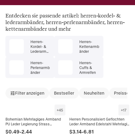
Entdecken sie passende artikel: herren-kordel- &
lederarmbänder, herren-perlenarmbänder, herren-
kettenarmbänder und mehr
Herren-
Herren-
Kordel- &
Kettenarmb
Lederarmb
änder
änder
Herren-
Herren-
Perlenarmb
Cuffs &
änder
Armreifen
Filter anzeigen
Bestseller
Neuheiten
Preissenk
+
45
+
17
Bohemian Mehrlagiges Armband
Herren Personalisiert Geflochten
PU Leder Legierung Strass
Leder Armband Edelstahl Mehrlagig
Magnetverschluss Kreuz
Punk Fashion Schmuck Geschenk
$
0.49
-
2.44
$
3.14
-
6.81
Lebensbaum Herz
Für Freund Männer