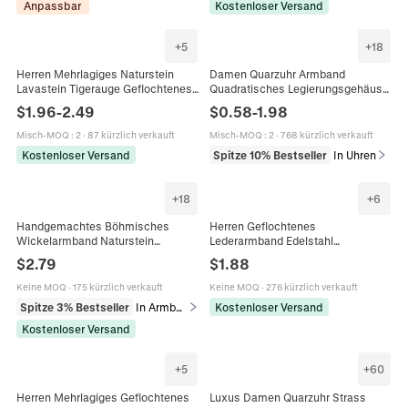
Anpassbar
Kostenloser Versand
+
5
+
18
Herren Mehrlagiges Naturstein
Damen Quarzuhr Armband
Lavastein Tigerauge Geflochtenes
Quadratisches Legierungsgehäuse
Leder Armband Edelstahl Kreuz
Strass Akzente Römische
$
1.96
-
2.49
$
0.58
-
1.98
Magnetverschluss
Zifferblatt Kunstlederband
Elegantes Accessoire
Misch-MOQ
:
2
·
87 kürzlich verkauft
Misch-MOQ
:
2
·
768 kürzlich verkauft
Kostenloser Versand
Spitze 10% Bestseller
In Uhren
+
18
+
6
Handgemachtes Böhmisches
Herren Geflochtenes
Wickelarmband Naturstein
Lederarmband Edelstahl
Kaiserjaspis Lederkordel Gewebtes
Magnetverschluss Einfaches
$
2.79
$
1.88
Ethno Vintage Schmuck Für Damen
Gewebtes Armband Punk Trendiger
Minimalistischer Schmuck
Keine MOQ
·
175 kürzlich verkauft
Keine MOQ
·
276 kürzlich verkauft
Spitze 3% Bestseller
In Armbänder
Kostenloser Versand
Kostenloser Versand
+
5
+
60
Herren Mehrlagiges Geflochtenes
Luxus Damen Quarzuhr Strass