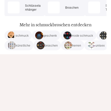
Schlüssela
Sch
Broschen
nhänger
Tüc
Mehr in schmuckbroschen entdecken
schmuck
geschenk
mode schmuck
fr
künstliche
broschen
herren
unisex