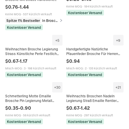
Modeschmuck Zubehör Für
Perle Elegant Kranz Schmuck
Taschen Kleidung
$
0.76
-
1.44
Keine MOQ
·
184 kürzlich verkauft
Geschenk Für Damen Hochzeit
Kostenloser Versand
Party
Keine MOQ
·
537 kürzlich verkauft
Spitze 1% Bestseller
In Broschen
Kostenloser Versand
+
5
+
9
Weihnachten Brosche Legierung
Handgefertigte Natürliche
Strass Künstliche Perle Festlich
Pfauenfeder Brosche Für Herren
Weihnachtsmann Baum
Damen Schillernde Feder Anzug
$
0.67
-
1.17
$
0.94
Anstecknadeln Für Damen
Reversnadel Für Hochzeit Party
Schmuck Geschenk
Bankett Schmuck Zubehör
Misch-MOQ
:
3
·
198 kürzlich verkauft
Misch-MOQ
:
2
·
135 kürzlich verkauft
Kostenloser Versand
Kostenloser Versand
+
30
+
21
Schmetterling Motte Emaille
Weihnachts Broschen Nadeln
Brosche Pin Legierung Metall
Legierung Straß Emaille Rentier
Kreative Tiere Stern Mond
Weihnachtsmann Baum
$
0.35
-
0.90
$
0.67
-
1.42
Abzeichen Schmuck Geschenk
Schneemann Festlicher Schmuck
Geschenk
Keine MOQ
·
56 kürzlich verkauft
Keine MOQ
·
297 kürzlich verkauft
Kostenloser Versand
Kostenloser Versand