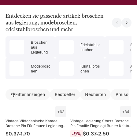
Entdecken sie passende artikel: broschen
aus legierung, modebroschen,
edelstahlbroschen und mehr
Broschen
Edelstahlbr
Str
aus
oschen
che
Legierung
Modebrosc
Kristallbros
Acr
hen
chen
hen
Filter anzeigen
Bestseller
Neuheiten
Preissenk
+
62
+
84
Vintage Viktorianische Kamee
Vintage Legierung Strass Brosche
Brosche Pin Für Frauen Legierung
Pin Emaille Eingelegt Bunter Kristall
Strass Relief Porträt Antik Stil
Tier Blumen Schmuck Dekor
$
0.37
-
1.70
-
9
%
$
0.37
-
2.50
Schmuck Accessoire
Geschenk Für Frauen Männer