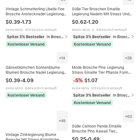
Vintage Schmetterling Libelle Fee
Süße Tier Broschen Emaille
Brosche Anstecknadel Legierung
Legierung Nadeln Mit Strass Und
Straß Emaille Kristall Künstliche
Kunstperle Vintage Stil Schmuck
$
0.39
-
1.73
$
0.62
-
1.20
Perle Schmuck Für Damen
Für Damen Mädchen
Keine MOQ
·
470 kürzlich verkauft
Misch-MOQ
:
2
·
516 kürzlich verkauft
Spitze 3% Bestseller
In Broschen
Spitze 3% Bestseller
In Broschen
Kostenloser Versand
Kostenloser Versand
+
14
+
28
Gänseblümchen Sonnenblume
Mode Brosche Pins Legierung
Blumen Brosche Nadel Legierung
Strass Emaille Tier Pflanze Form
Emaille Strass Kristall Mode
Schmuck Für Damen Kleidung
$
0.39
-
4.09
-
5
%
$
1.07
Schmuck Damen Bekleidung
Tasche Zubehör
Dekoration
Keine MOQ
·
894 kürzlich verkauft
Keine MOQ
·
513 kürzlich verkauft
Kostenloser Versand
Spitze 3% Bestseller
In Broschen
Kostenloser Versand
+
63
+
49
Süße Cartoon Panda Emaille
Brosche Pins Kawaii Tier
Vintage Zinklegierung Blume
Zinklegierung Tropföl Abzeichen
$
0.25
-
0.49
Brosche Mit Strass Künstliche