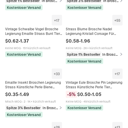
Spitze 1% Bestseller
In Broschen
Spitze 3% Bestseller
In Broschen
Kostenloser Versand
Kostenloser Versand
+
17
+
55
Vintage Schwalbe Vogel Brosche
Strass Blume Brosche Nadel
Legierung Emaille Strass Bunt Tier
Legierung Kristall Corsage Für
Schmuck Damen Elegant
Damen Mode Schmuck Bekleidung
$
0.62
-
1.37
$
0.58
-
1.96
Anstecknadel Accessoires
Zubehör Schal Dekoration
Keine MOQ
·
151 kürzlich verkauft
Keine MOQ
·
2K+ kürzlich verkauft
Kostenloser Versand
Spitze 1% Bestseller
In Broschen
Kostenloser Versand
+
33
+
17
Emaille Insekt Broschen Legierung
Vintage Eule Brosche Pin Legierung
Strass Künstliche Perle Biene
Strass Künstliche Perle Tier
Marienkäfer Spinne Nadeln Vintage
Brosche Pins Für Damen Mode
$
0.35
-
1.49
-
5
%
$
0.50
-
1.05
Mode Schmuck Für Damen Herren
Schmuck Zubehör Geschenke
Misch-MOQ
:
2
·
1K+ kürzlich verkauft
Keine MOQ
·
49 kürzlich verkauft
Spitze 3% Bestseller
In Broschen
Kostenloser Versand
Kostenloser Versand
+
26
+
13