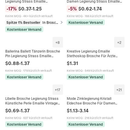
Legierung Strass Emaille
Damen Legierung Strass Emaille
Anstecknadel Weihnachtsbaum
Bunt Vintage Insekt Schmuck
-
17
%
$
0.37
-
1.25
-
5
%
$
0.62
-
1.74
Weihnachtsmann Rentier
Zubehör Dekorativ
Feiertagsschmuck
Keine MOQ
·
4K+ kürzlich verkauft
Keine MOQ
·
166 kürzlich verkauft
Spitze 1% Bestseller
In Broschen
Kostenloser Versand
Kostenloser Versand
+
8
+
2
Ballerina Ballett Tänzerin Brosche
Kreative Legierung Emaille
Pin Legierung Strass Emaille
Stethoskop Brosche Für Ärzte
Künstliche Perle Elegantes
Krankenschwestern Medizinisches
$
0.88
-
1.37
$
1.31
Schmuck Zubehör Für Damen
Personal Abzeichen Anstecknadel
Hochzeit Party
Schmuck Geschenk Zubehör
Keine MOQ
·
179 kürzlich verkauft
Keine MOQ
·
549 kürzlich verkauft
Kostenloser Versand
Kostenloser Versand
+
17
+
21
Libelle Brosche Legierung Strass
Mode Zinklegierung Kristall
Künstliche Perle Emaille Vintage
Eidechse Brosche Für Damen
Tier Anstecknadel Für Damen
High-End Strass Tier Gecko
$
0.69
-
1.37
$
1.13
-
3.14
Luxus Nischen Design Schmuck
Reversnadel Bunter Schmuck
Bekleidungszubehör
Keine MOQ
·
637 kürzlich verkauft
Keine MOQ
·
216 kürzlich verkauft
Kostenloser Versand
Kostenloser Versand