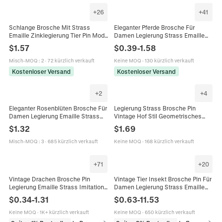
+
26
+
41
Schlange Brosche Mit Strass
Eleganter Pferde Brosche Für
Emaille Zinklegierung Tier Pin Mode
Damen Legierung Strass Emaille
Schmuck Damen Geschenke
Pegasus Einhorn Anstecknadel
$
1.57
$
0.39
-
1.58
Gold Silber Tier Brosche Schmuck
Geschenk
Misch-MOQ
:
2
·
72 kürzlich verkauft
Keine MOQ
·
130 kürzlich verkauft
Kostenloser Versand
Kostenloser Versand
+
2
+
4
Eleganter Rosenblüten Brosche Für
Legierung Strass Brosche Pin
Damen Legierung Emaille Strass
Vintage Hof Stil Geometrisches
Hochzeit Party Kleid Anstecknadel
Muster Mit Künstlichen Edelsteinen
$
1.32
$
1.69
Modeschmuck
Elegante Dekorative Schmuck
Misch-MOQ
:
3
·
685 kürzlich verkauft
Keine MOQ
·
168 kürzlich verkauft
+
71
+
20
Vintage Drachen Brosche Pin
Vintage Tier Insekt Brosche Pin Für
Legierung Emaille Strass Imitation
Damen Legierung Strass Emaille
Künstliche Perle Tier Mythisch
Eule Schmetterling Biene Libelle
$
0.34
-
1.31
$
0.63
-
11.53
Revers Schmuck Für Herren
Pfau Schmuck Geschenk
Damen
Keine MOQ
·
1K+ kürzlich verkauft
Keine MOQ
·
650 kürzlich verkauft