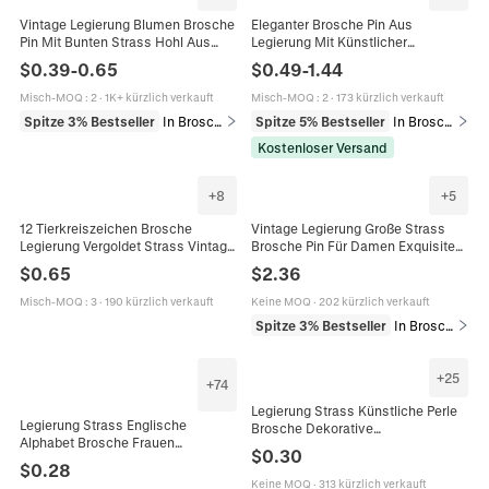
Vintage Legierung Blumen Brosche
Eleganter Brosche Pin Aus
Pin Mit Bunten Strass Hohl Aus
Legierung Mit Künstlicher
Retro Stil Elegante Schmuck
Künstliche Perle Strass Emaille
$
0.39
-
0.65
$
0.49
-
1.44
Geschenk Für Frauen
Blumen Tier Form Schmuck
Zubehör Für Damen Geschenk
Misch-MOQ
:
2
·
1K+ kürzlich verkauft
Misch-MOQ
:
2
·
173 kürzlich verkauft
Spitze 3% Bestseller
In Broschen
Spitze 5% Bestseller
In Broschen
Kostenloser Versand
+
8
+
5
12 Tierkreiszeichen Brosche
Vintage Legierung Große Strass
Legierung Vergoldet Strass Vintage
Brosche Pin Für Damen Exquisite
Tier Engel Form Brustnadel Für
Kristall Bankett Hochzeit Party
$
0.65
$
2.36
Damen Herren Kleidung Schmuck
Kleid Blume Brosche Schmuck
Geschenk
Misch-MOQ
:
3
·
190 kürzlich verkauft
Keine MOQ
·
202 kürzlich verkauft
Spitze 3% Bestseller
In Broschen
+
25
+
74
Legierung Strass Künstliche Perle
Legierung Strass Englische
Brosche Dekorative
Alphabet Brosche Frauen
Sicherheitsnadel Kleidung Taille
$
0.30
Glänzende Initialen Pin Vintage
Cincher Für Frauen Elegante
$
0.28
Elegant Koreanischer Stil Schmuck
Schmuck Zubehör
Keine MOQ
·
313 kürzlich verkauft