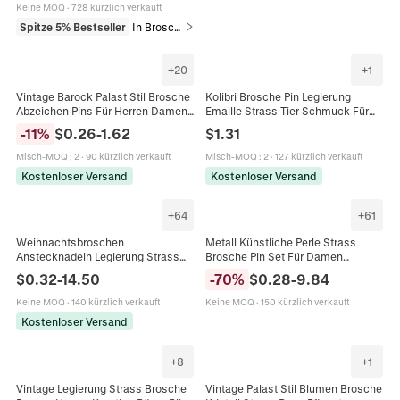
Keine MOQ
·
728 kürzlich verkauft
Spitze 5% Bestseller
In Broschen
+
20
+
1
Vintage Barock Palast Stil Brosche
Kolibri Brosche Pin Legierung
Abzeichen Pins Für Herren Damen
Emaille Strass Tier Schmuck Für
Legierung Emaille Strass
Damen Elegant Mode Geschenk
-
11
%
$
0.26
-
1.62
$
1.31
Künstliche Perle Tier Löwe Adler
Zubehör
Skorpion Krone Brosche Schmuck
Misch-MOQ
:
2
·
90 kürzlich verkauft
Misch-MOQ
:
2
·
127 kürzlich verkauft
Geschenk
Kostenloser Versand
Kostenloser Versand
+
64
+
61
Weihnachtsbroschen
Metall Künstliche Perle Strass
Anstecknadeln Legierung Strass
Brosche Pin Set Für Damen
Emaille Rentier Schneemann
Taillenverstellung Kleidung
$
0.32
-
14.50
-
70
%
$
0.28
-
9.84
Weihnachtsbaum Kranz Glocke
Dekoration Elegante Mode
Stiefel Schmuck Damen
Schmuck Zubehör
Keine MOQ
·
140 kürzlich verkauft
Keine MOQ
·
150 kürzlich verkauft
Kostenloser Versand
+
8
+
1
Vintage Legierung Strass Brosche
Vintage Palast Stil Blumen Brosche