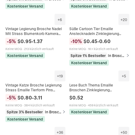
Kostenloser Versand
Kostenloser Versand
+
6
+
20
Vintage Legierung Brosche Nadel
Süße Cartoon Tier Emaille
Mit Strass Blumenkorb Kamera
Anstecknadeln Zinklegierung
Pfau Design Für Damen Schmuck
Kawaii Faultier Biene Frosch Gans
-
5
%
$
0.95
-
1.37
-
10
%
$
0.45
-
0.60
Zubehör Geschenk
Igel Brosche Für Rucksack Jacke
Keine MOQ
·
213 kürzlich verkauft
Keine MOQ
·
1K+ kürzlich verkauft
Kostenloser Versand
Spitze 1% Bestseller
In Broschen
Kostenloser Versand
+
19
+
5
Vintage Katze Brosche Legierung
Lese Buch Thema Emaille
Strass Emaille Tierform Pins
Broschen Zinklegierung
Schmuck Für Damen Herren
Inspirierende Schriftzug Abzeichen
-
5
%
$
0.80
-
3.11
$
0.52
Kleidung Dekoration Geschenk
Für Kleidung Rucksack Schmuck
Dekoration
Keine MOQ
·
384 kürzlich verkauft
Keine MOQ
·
459 kürzlich verkauft
Spitze 3% Bestseller
In Broschen
Kostenloser Versand
Kostenloser Versand
+
36
+
50