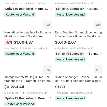
Misch-MOQ
:
2
·
5K+ kürzlich verkauft
Keine MOQ
·
1K+ kürzlich verkauft
Spitze 1% Bestseller
In Broschen
Spitze 1% Bestseller
In Broschen
Kostenloser Versand
Kostenloser Versand
+
26
+
43
Neuheit Legierung Emaille Brosche
Retro Drachen Schmuck Legierung
Musikinstrument Sport Form
Emaille Strass Brosche Halskette
Revers Abzeichen Für Rucksack
Ohrringe Ring Gotisch Punk Stil
-
5
%
$
1.00
-
1.37
$
0.40
-
2.07
Hut Anzug Schmuck
Accessoire
Misch-MOQ
:
2
·
297 kürzlich verkauft
Keine MOQ
·
1K+ kürzlich verkauft
Kostenloser Versand
Spitze 1% Bestseller
In Schmucksets
Kostenloser Versand
+
50
+
13
Vintage Schmetterling Blume Tier
Spinne Anhänger Brosche Dual Use
Brosche Pin Für Damen Legierung
Retro Silber Legierung Gothic Tier
Kristall Emaille Strass Künstliche
Edelstein Amethyst Türkis Kristall
$
0.22
-
1.44
$
1.83
Perle Schmuck
Schmuck Damen
Misch-MOQ
:
3
·
1K+ kürzlich verkauft
Keine MOQ
·
38 kürzlich verkauft
Spitze 1% Bestseller
In Broschen
Kostenloser Versand
Kostenloser Versand