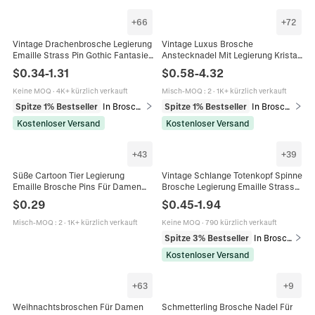
+
66
+
72
Vintage Drachenbrosche Legierung
Vintage Luxus Brosche
Emaille Strass Pin Gothic Fantasie
Anstecknadel Mit Legierung Kristall
Tier Schmuck Zubehör Für
Strass Glas Künstliche Perle
$
0.34
-
1.31
$
0.58
-
4.32
Anzugmantel Unisex Dekor
Anhänger Schmuck Für Damen
Hochzeit Party
Keine MOQ
·
4K+ kürzlich verkauft
Misch-MOQ
:
2
·
1K+ kürzlich verkauft
Spitze 1% Bestseller
In Broschen
Spitze 1% Bestseller
In Broschen
Kostenloser Versand
Kostenloser Versand
+
43
+
39
Süße Cartoon Tier Legierung
Vintage Schlange Totenkopf Spinne
Emaille Brosche Pins Für Damen
Brosche Legierung Emaille Strass
Herren Kreative Faultier
Gothic Punk Halloween Schmuck
$
0.29
$
0.45
-
1.94
Wasserschwein Herz Geist
Accessoires Für Anzüge
Abzeichen
Misch-MOQ
:
2
·
1K+ kürzlich verkauft
Keine MOQ
·
790 kürzlich verkauft
Spitze 3% Bestseller
In Broschen
Kostenloser Versand
+
63
+
9
Weihnachtsbroschen Für Damen
Schmetterling Brosche Nadel Für