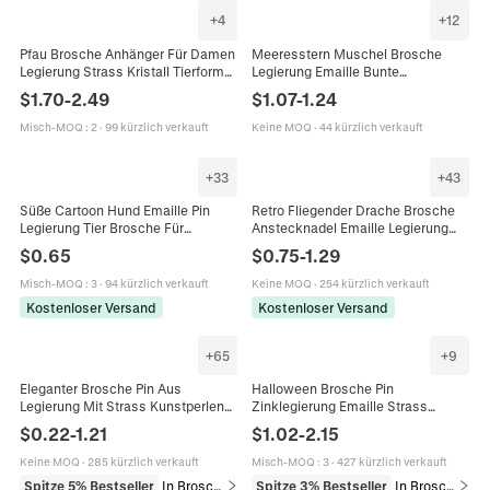
+
4
+
12
Pfau Brosche Anhänger Für Damen
Meeresstern Muschel Brosche
Legierung Strass Kristall Tierform
Legierung Emaille Bunte
Vintage Elegant Mode Schmuck
Strasssteine Künstliche Perle
$
1.70
-
2.49
$
1.07
-
1.24
Zubehör
Ozean Thema Mode Schmuck Für
Damen
Misch-MOQ
:
2
·
99 kürzlich verkauft
Keine MOQ
·
44 kürzlich verkauft
+
33
+
43
Süße Cartoon Hund Emaille Pin
Retro Fliegender Drache Brosche
Legierung Tier Brosche Für
Anstecknadel Emaille Legierung
Kleidung Hut Tasche Zubehör
Strass Künstliche Perle Mythologie
$
0.65
$
0.75
-
1.29
Husky Corgi Pudel Mode Schmuck
Fantasy Anzug Mantel Unisex
Unisex
Misch-MOQ
:
3
·
94 kürzlich verkauft
Keine MOQ
·
254 kürzlich verkauft
Kostenloser Versand
Kostenloser Versand
+
65
+
9
Eleganter Brosche Pin Aus
Halloween Brosche Pin
Legierung Mit Strass Kunstperlen
Zinklegierung Emaille Strass
Emaille Katzenaugenstein Für
Schwarze Katze Fledermaus Kürbis
$
0.22
-
1.21
$
1.02
-
2.15
Anzüge Damen Modeschmuck
Hexenhut Spinne Zubehör
Schmuck Geschenk
Keine MOQ
·
285 kürzlich verkauft
Misch-MOQ
:
3
·
427 kürzlich verkauft
Spitze 5% Bestseller
In Broschen
Spitze 3% Bestseller
In Broschen