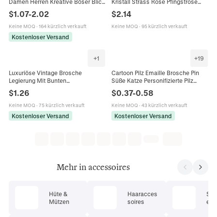
Damen Herren Kreative Böser Blick
Kristall Strass Rose Pfingstrose
Schildkröte Käfer Ahornblatt Tier
Legierung Schmuck Anhänger Für
$
1.07
-
2.02
$
2.14
Schmuck Zubehör
Frauen Hochzeit Bankett
Keine MOQ
·
164 kürzlich verkauft
Keine MOQ
·
95 kürzlich verkauft
Kostenloser Versand
+
1
+
19
Luxuriöse Vintage Brosche
Cartoon Pilz Emaille Brosche Pin
Legierung Mit Bunten
Süße Katze Personifizierte Pilz
Strasssteinen Blumen
Mädchen Legierung Abzeichen
$
1.26
$
0.37
-
0.58
Schmetterling Schleife Kranz
Personalisierte Kleidung Schmuck
Design Für Damen Schmuck
Geschenk
Keine MOQ
·
75 kürzlich verkauft
Keine MOQ
·
43 kürzlich verkauft
Kostenloser Versand
Kostenloser Versand
Mehr in accessoires
Hüte &
Haaracces
Son
Mützen
soires
en &