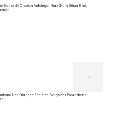
t Edelstahl Creolen Anhänger Herz Stern Böser Blick
Frauen
+
3
rmband Und Ohrringe Edelstahl Vergoldet Panzerkette
uen