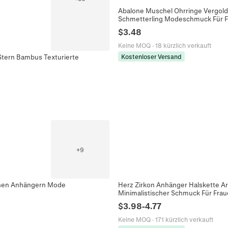
Abalone Muschel Ohrringe Vergolde
Schmetterling Modeschmuck Für 
$
3.48
Keine MOQ
·
18 kürzlich verkauft
Kostenloser Versand
Stern Bambus Texturierte
+
9
schen Anhängern Mode
Herz Zirkon Anhänger Halskette A
Minimalistischer Schmuck Für Fra
$
3.98
-
4.77
Keine MOQ
·
171 kürzlich verkauft