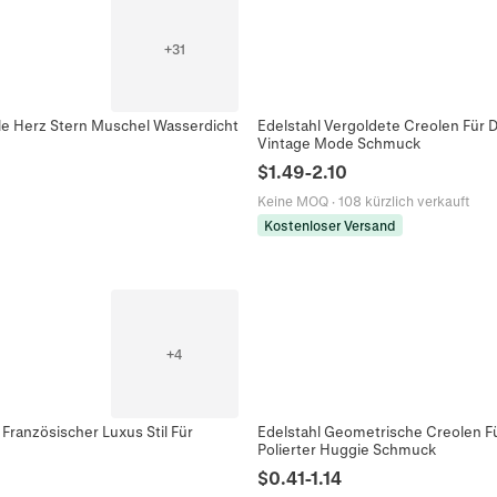
+
31
rle Herz Stern Muschel Wasserdicht
Edelstahl Vergoldete Creolen Für
Vintage Mode Schmuck
$
1.49
-
2.10
Keine MOQ
·
108 kürzlich verkauft
Kostenloser Versand
+
4
ranzösischer Luxus Stil Für
Edelstahl Geometrische Creolen F
Polierter Huggie Schmuck
$
0.41
-
1.14