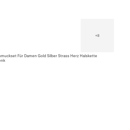
+
8
muckset Für Damen Gold Silber Strass Herz Halskette
enk