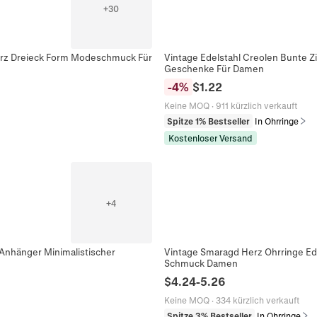
+
30
Herz Dreieck Form Modeschmuck Für
Vintage Edelstahl Creolen Bunte 
Geschenke Für Damen
-
4
%
$
1.22
Keine MOQ
·
911 kürzlich verkauft
Spitze 1% Bestseller
In Ohrringe
Kostenloser Versand
+
4
Anhänger Minimalistischer
Vintage Smaragd Herz Ohrringe Ed
Schmuck Damen
$
4.24
-
5.26
Keine MOQ
·
334 kürzlich verkauft
Spitze 3% Bestseller
In Ohrringe