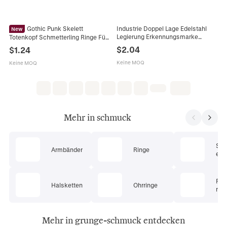
Gothic Punk Skelett
Industrie Doppel Lage Edelstahl
New
Legierung Erkennungsmarke
Totenkopf Schmetterling Ringe Für
Anhänger Halskette Silber
Damen Antiksilber Vintage
$
2.04
$
1.24
Mehrlagig Streetwear Grunge
Halloween Schmuck Sortierte
Schmuck
Retro Grunge Schmuck
Keine MOQ
Keine MOQ
Mehr in schmuck
Sc
Armbänder
Ringe
ets
Pie
Halsketten
Ohrringe
mu
Mehr in grunge-schmuck entdecken