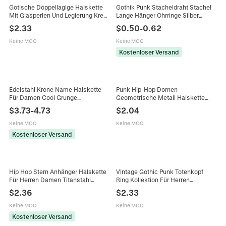
Gotische Doppellagige Halskette
Gothik Punk Stacheldraht Stachel
Mit Glasperlen Und Legierung Kreuz
Lange Hänger Ohrringe Silber
Kegel Anhänger Y2K Dunkler Stil
Metall Flamme Quaste Hip Hop
$
2.33
$
0.50
-
0.62
Grunge Accessoires
Grunge Damen Schmuck
Keine MOQ
Keine MOQ
Kostenloser Versand
Edelstahl Krone Name Halskette
Punk Hip-Hop Dornen
Für Damen Cool Grunge
Geometrische Metall Halskette
Buchstaben Anhänger Halskette
Zinklegierung Dornen
$
3.73
-
4.73
$
2.04
Gold Silber Party Schmuck
Edelstahlkette Streetwear Grunge
Geschenk
Unisex Schmuck
Keine MOQ
Keine MOQ
Kostenloser Versand
Hip Hop Stern Anhänger Halskette
Vintage Gothic Punk Totenkopf
Für Herren Damen Titanstahl
Ring Kollektion Für Herren
Asymmetrische Stiching Kette Y2K
Antiksilber Legierung Spinnennetz
$
2.36
$
2.33
Grunge Streetwear Schmuck
Fledermaus Flügel Biker Ringe
Dunkler Schmuck
Keine MOQ
Keine MOQ
Kostenloser Versand