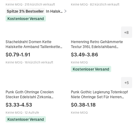
Keine MOQ
·
215 kürzlich verkauft
Keine MOQ
·
82 kürzlich verkauft
Spitze 3% Bestseller
In Halsketten
Kostenloser Versand
+
8
Stacheldraht Dornen Kette
Herrenring Retro Gehämmerte
Halskette Armband Taillenkette
Textur 316L Edelstahlband
Punk Hip Hop Grunge Legierung
Industrieller Grunge-Stil
$
0.79
-
1.91
$
3.49
-
3.86
Silberne Streetwear Schmuck
Reifenmuster Punk Schmuck
Keine MOQ
·
16 kürzlich verkauft
Keine MOQ
Kostenloser Versand
+
5
Punk Goth Ohrringe Creolen
Punk Gothic Legierung Totenkopf
Stecker Edelstahl Zirkonia
Niete Ohrringe Set Für Herren
Totenkopf Hexagramm
Damen Dark Grunge Hip Hop Kette
$
3.33
-
4.53
$
0.38
-
1.18
Rasierklinge Spikes Grunge Unisex
Creolen Strass Schmuck
Schmuck
Geschenk
Keine MOQ
·
12 Aufrufe
Keine MOQ
Kostenloser Versand