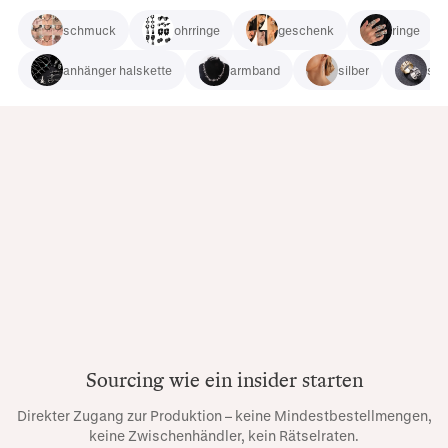
schmuck
ohrringe
geschenk
ringe
anhänger halskette
armband
silber
stil
Sourcing wie ein insider starten
Direkter Zugang zur Produktion – keine Mindestbestellmengen,
keine Zwischenhändler, kein Rätselraten.