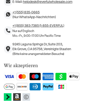
E-Mail:
helpdesk@everfulwholesale.com
+1 (555) 835-0665
(Nur WhatsApp-Nachrichten)
+1 (855) 383-7385 (1-855-EVERFUL)
Nur auf Englisch
Mo.–Fr., 9:00–17:00 Uhr Pacific Time
9245 Laguna Springs Dr, Suite 203,
Elk Grove, CA 95758, Vereinigte Staaten
(Bitte keine unangemeldeten Besuche)
Wir akzeptieren