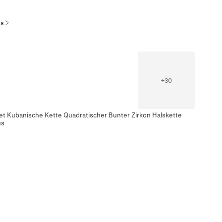
ts
+
30
et Kubanische Kette Quadratischer Bunter Zirkon Halskette
us