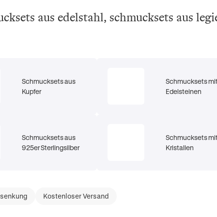
ucksets aus edelstahl, schmucksets aus leg
Schmucksets aus
Schmucksets mi
Kupfer
Edelsteinen
Schmucksets aus
Schmucksets mi
925er Sterlingsilber
Kristallen
ssenkung
Kostenloser Versand