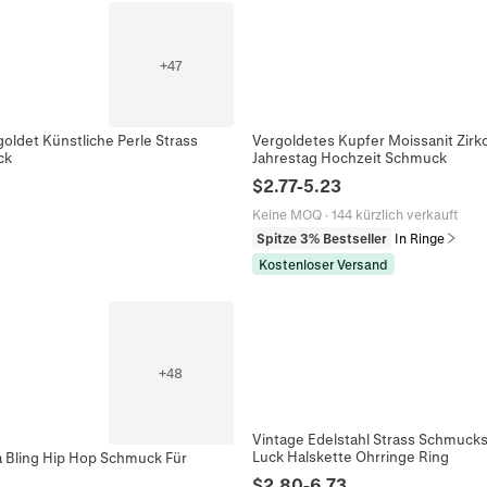
+
47
ldet Künstliche Perle Strass
Vergoldetes Kupfer Moissanit Zirko
ck
Jahrestag Hochzeit Schmuck
$
2.77
-
5.23
Keine MOQ
·
144 kürzlich verkauft
Spitze 3% Bestseller
In Ringe
Kostenloser Versand
+
48
Vintage Edelstahl Strass Schmucks
Luck Halskette Ohrringe Ring
a Bling Hip Hop Schmuck Für
$
2.80
-
6.73