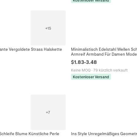
Kostenloser Versand
+
15
nte Vergoldete Strass Halskette
Minimalistisch Edelstahl Wellen S
Armreif Armband Für Damen Mode
$
1.83
-
3.48
Keine MOQ
·
79 kürzlich verkauft
Kostenloser Versand
+
7
Schleife Blume Künstliche Perle
Ins Style Unregelmäßiges Geometri