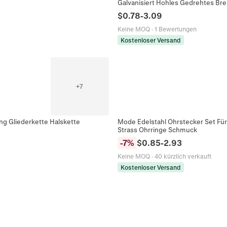
Galvanisiert Hohles Gedrehtes Br
$
0.78
-
3.09
Keine MOQ
·
1 Bewertungen
Kostenloser Versand
+
7
ng Gliederkette Halskette
Mode Edelstahl Ohrstecker Set Fü
Strass Ohrringe Schmuck
-
7
%
$
0.85
-
2.93
Keine MOQ
·
40 kürzlich verkauft
Kostenloser Versand