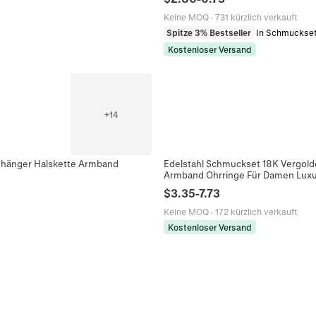
Keine MOQ
·
731 kürzlich verkauft
Spitze 3% Bestseller
In Schmuckse
Kostenloser Versand
+
14
nhänger Halskette Armband
Edelstahl Schmuckset 18K Vergold
Armband Ohrringe Für Damen Lux
$
3.35
-
7.73
Keine MOQ
·
172 kürzlich verkauft
Kostenloser Versand