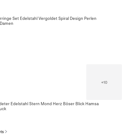
inge Set Edelstahl Vergoldet Spiral Design Perlen
r Damen
+
10
deter Edelstahl Stern Mond Herz Böser Blick Hamsa
uck
ts