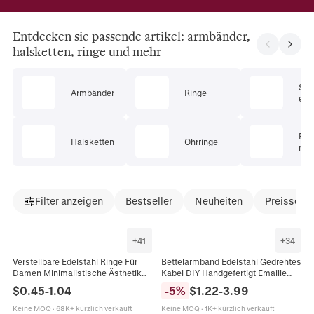
Entdecken sie passende artikel: armbänder,
halsketten, ringe und mehr
Sc
Armbänder
Ringe
ets
Pie
Halsketten
Ohrringe
mu
Filter anzeigen
Bestseller
Neuheiten
Preissenk
+
41
+
34
Verstellbare Edelstahl Ringe Für
Bettelarmband Edelstahl Gedrehtes
Damen Minimalistische Ästhetik
Kabel DIY Handgefertigt Emaille
Herz Böser Blick Blatt Geometrisch
Strass Herz Stern Mond Anhänger
$
0.45
-
1.04
-
5
%
$
1.22
-
3.99
Emaille Tropföl Schmuck
Schmuck Damen Mädchen
Keine MOQ
·
68K+ kürzlich verkauft
Keine MOQ
·
1K+ kürzlich verkauft