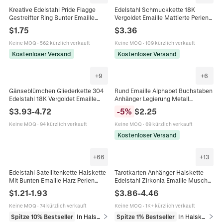
Kreative Edelstahl Pride Flagge
Edelstahl Schmuckkette 18K
Gestreifter Ring Bunter Emaille
Vergoldet Emaille Mattierte Perlen
Bandring Für Herren Damen Mode
DIY Halskette Armband Herstellung
$
1.75
$
3.36
Pride Schmuck Geschenk
Zubehör Bunt
Keine MOQ
·
562 kürzlich verkauft
Keine MOQ
·
109 kürzlich verkauft
Kostenloser Versand
Kostenloser Versand
+
9
+
6
Gänseblümchen Gliederkette 304
Rund Emaille Alphabet Buchstaben
Edelstahl 18K Vergoldet Emaille
Anhänger Legierung Metall
Bunt DIY Schmuckherstellung
Vergoldet Doppelseitig Bunte
$
3.93
-
4.72
-
5
%
$
2.25
Zubehör
Pendants Für DIY Schmuck
Keine MOQ
·
94 kürzlich verkauft
Keine MOQ
·
69 kürzlich verkauft
Kostenloser Versand
+
66
+
13
Edelstahl Satellitenkette Halskette
Tarotkarten Anhänger Halskette
Mit Bunten Emaille Harz Perlen
Edelstahl Zirkonia Emaille Muschel
Bohemian Minimalistischer
Vintage Himmlischer Rechteckiger
$
1.21
-
1.93
$
3.86
-
4.46
Schmuck Für Damen
Schmuck Damen
Keine MOQ
·
74 kürzlich verkauft
Keine MOQ
·
1K+ kürzlich verkauft
Spitze 10% Bestseller
In Halsketten
Spitze 1% Bestseller
In Halsketten