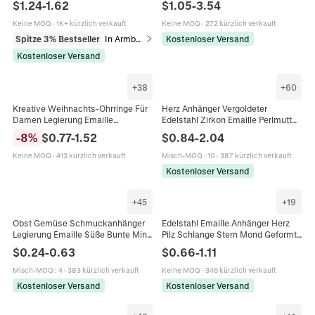
$
1.24
-
1.62
$
1.05
-
3.54
Schmuck Für Frauen Verstellbar
Wasserdicht Hypoallergen
Keine MOQ
·
1K+ kürzlich verkauft
Keine MOQ
·
272 kürzlich verkauft
Spitze 3% Bestseller
In Armbänder
Kostenloser Versand
Kostenloser Versand
+
38
+
60
Kreative Weihnachts-Ohrringe Für
Herz Anhänger Vergoldeter
Damen Legierung Emaille
Edelstahl Zirkon Emaille Perlmutt
Weihnachtsmann Schneemann
DIY Schmuckherstellung Basteln
-
8
%
$
0.77
-
1.52
$
0.84
-
2.04
Lebkuchenmann Rentier Festliche
Für Damen
Hängeohrringe Schmuck
Keine MOQ
·
413 kürzlich verkauft
Misch-MOQ
:
10
·
387 kürzlich verkauft
Geschenk
Kostenloser Versand
+
45
+
19
Obst Gemüse Schmuckanhänger
Edelstahl Emaille Anhänger Herz
Legierung Emaille Süße Bunte Mini
Pilz Schlange Stern Mond Geformt
Anhänger DIY Zubehör Für Ohrringe
DIY Schmuckherstellung Charms
$
0.24
-
0.63
$
0.66
-
1.11
Halsketten
Für Halsketten Ohrringe
Misch-MOQ
:
4
·
383 kürzlich verkauft
Keine MOQ
·
346 kürzlich verkauft
Kostenloser Versand
Kostenloser Versand