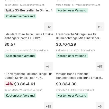
Geschenk Mehrfarbige Ohrringe
Monster Zirkon Emaille DIY
Schmuck
Keine MOQ
·
476 kürzlich verkauft
Misch-MOQ
:
10
·
118 kürzlich verkauft
Spitze 3% Bestseller
In Ohrringe
Kostenloser Versand
Kostenloser Versand
+
12
+
12
Edelstahl Rose Tulpe Blume Emaille
Französische Vintage Emaille
Anhänger Charms Für DIY
Blumenohrringe Mit Künstlicher
Schmuckherstellung Halsketten
Künstliche Perle Zinklegierung
$
0.57
$
0.70
-
1.29
Ohrringe Floral Vintage Stil
Ölgemälde Stil Palast Schmuck Für
Damen
Misch-MOQ
:
5
·
468 kürzlich verkauft
Keine MOQ
·
122 kürzlich verkauft
Kostenloser Versand
Kostenloser Versand
+
11
+
57
18K Vergoldete Edelstahl Ringe Für
Vintage Boho Ethnische
Damen Minimalistisch Y2K
Hängeohrringe Legierung Emaille
Geometrisch Schlange Stern Herz
Hohl Geometrisch Quaste Glocke
-
4
%
$
3.86
-
4.61
$
0.82
-
1.30
Zirkon Emaille Künstliche Perle
Schmuck Damen Edelstahl
Schmuck
Ohrstecker
Keine MOQ
·
76 kürzlich verkauft
Keine MOQ
·
23 kürzlich verkauft
Kostenloser Versand
Kostenloser Versand
+
38
+
6