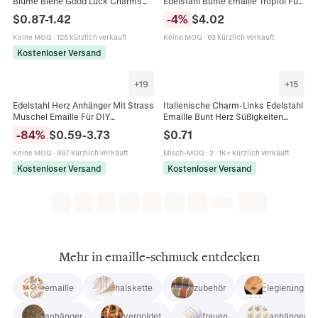
Blume Biene Good Luck Charms
Edelstahl Bunte Emaille Tropföl Für
Emaille Tropföl DIY
DIY Halskette Armband Handwerk
$
0.87
-
1.42
-
4
%
$
4.02
Schmuckherstellung Zubehör
Spule
Damen
Keine MOQ
·
125 kürzlich verkauft
Keine MOQ
·
63 kürzlich verkauft
Kostenloser Versand
+
19
+
15
Edelstahl Herz Anhänger Mit Strass
Italienische Charm-Links Edelstahl
Muschel Emaille Für DIY
Emaille Bunt Herz Süßigkeiten
Schmuckherstellung Zubehör
Modularer Armband DIY Schmuck
-
84
%
$
0.59
-
3.73
$
0.71
Damen Mode
Zubehör Damen Geschenk
Keine MOQ
·
997 kürzlich verkauft
Misch-MOQ
:
2
·
1K+ kürzlich verkauft
Kostenloser Versand
Kostenloser Versand
Mehr in emaille-schmuck entdecken
emaille
halskette
zubehör
legierung
anhänger
vergoldet
frauen
anhänger ha