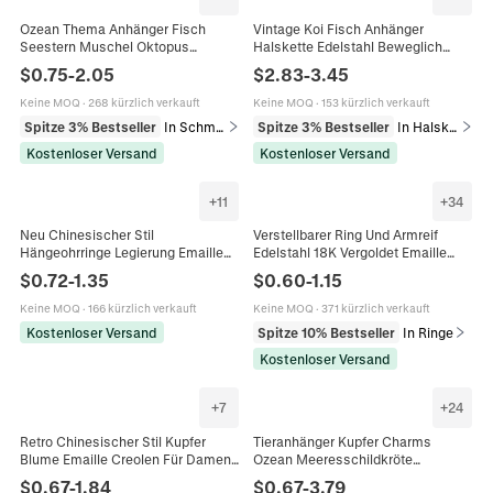
Ozean Thema Anhänger Fisch
Vintage Koi Fisch Anhänger
Seestern Muschel Oktopus
Halskette Edelstahl Beweglich
Edelstahl 18K Gold Emaille DIY
Bunt Emaille Tier Schmuck Für
$
0.75
-
2.05
$
2.83
-
3.45
Schmuckherstellung Zubehör
Damen
Keine MOQ
·
268 kürzlich verkauft
Keine MOQ
·
153 kürzlich verkauft
Spitze 3% Bestseller
In Schmuckanhänger
Spitze 3% Bestseller
In Halsketten
Kostenloser Versand
Kostenloser Versand
+
11
+
34
Neu Chinesischer Stil
Verstellbarer Ring Und Armreif
Hängeohrringe Legierung Emaille
Edelstahl 18K Vergoldet Emaille
Künstliche Jade Fächer
Marmor Textur Herz Design Mode
$
0.72
-
1.35
$
0.60
-
1.15
Bambusblatt Quaste Vintage
Schmuck Für Damen
Damen Silberstecker
Keine MOQ
·
166 kürzlich verkauft
Keine MOQ
·
371 kürzlich verkauft
Kostenloser Versand
Spitze 10% Bestseller
In Ringe
Kostenloser Versand
+
7
+
24
Retro Chinesischer Stil Kupfer
Tieranhänger Kupfer Charms
Blume Emaille Creolen Für Damen
Ozean Meeresschildkröte
Vergoldet Floral Tropföl Schmuck
Seepferdchen Delphin Dinosaurier
$
0.67
-
1.84
$
0.67
-
3.79