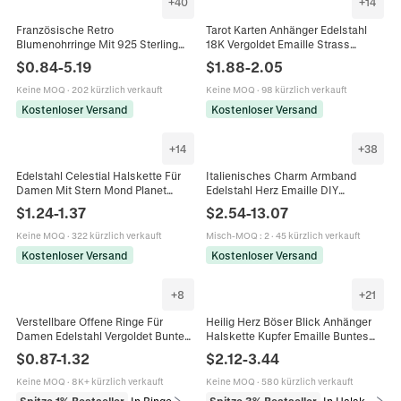
+
40
+
14
Französische Retro
Tarot Karten Anhänger Edelstahl
Blumenohrringe Mit 925 Sterling
18K Vergoldet Emaille Strass
Silber Ohrstecker Kupfer Emaille
Rechteck Geometrischer DIY
$
0.84
-
5.19
$
1.88
-
2.05
Rose Tulpe Schmuck Für Damen
Schmuckherstellung Zubehör
Keine MOQ
·
202 kürzlich verkauft
Keine MOQ
·
98 kürzlich verkauft
Kostenloser Versand
Kostenloser Versand
+
14
+
38
Edelstahl Celestial Halskette Für
Italienisches Charm Armband
Damen Mit Stern Mond Planet
Edelstahl Herz Emaille DIY
Anhänger Blau Emaille Strass
Modulares Gliederschmuck
$
1.24
-
1.37
$
2.54
-
13.07
Mode Schmuck
Geschenk Für Frauen Mädchen
Keine MOQ
·
322 kürzlich verkauft
Misch-MOQ
:
2
·
45 kürzlich verkauft
Kostenloser Versand
Kostenloser Versand
+
8
+
21
Verstellbare Offene Ringe Für
Heilig Herz Böser Blick Anhänger
Damen Edelstahl Vergoldet Bunte
Halskette Kupfer Emaille Buntes
Emaille Herz Böser Blick
Webseil Boho Vintage Schmuck
$
0.87
-
1.32
$
2.12
-
3.44
Gänseblümchen Mode Schmuck
Für Damen
Keine MOQ
·
8K+ kürzlich verkauft
Keine MOQ
·
580 kürzlich verkauft