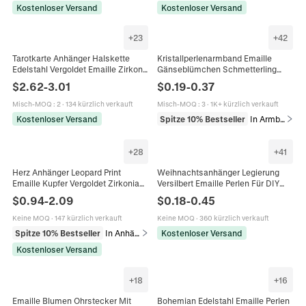
Kostenloser Versand
Kostenloser Versand
+
23
+
42
Tarotkarte Anhänger Halskette
Kristallperlenarmband Emaille
Edelstahl Vergoldet Emaille Zirkon
Gänseblümchen Schmetterling
Vintage Mystischer Schmuck Für
Blumenanhänger Verstellbarer
$
2.62
-
3.01
$
0.19
-
0.37
Damen
Schmuck Für Frauen Mädchen
Misch-MOQ
:
2
·
134 kürzlich verkauft
Misch-MOQ
:
3
·
1K+ kürzlich verkauft
Kostenloser Versand
Spitze 10% Bestseller
In Armbänder
+
28
+
41
Herz Anhänger Leopard Print
Weihnachtsanhänger Legierung
Emaille Kupfer Vergoldet Zirkonia
Versilbert Emaille Perlen Für DIY
DIY Schmuck Zubehör
Armband Schmuck
$
0.94
-
2.09
$
0.18
-
0.45
Romantische Trendige Charms
Weihnachtsmann Schneemann
Rentier Schneeflocke
Keine MOQ
·
147 kürzlich verkauft
Keine MOQ
·
360 kürzlich verkauft
Spitze 10% Bestseller
In Anhänger
Kostenloser Versand
Kostenloser Versand
+
18
+
16
Emaille Blumen Ohrstecker Mit
Bohemian Edelstahl Emaille Perlen