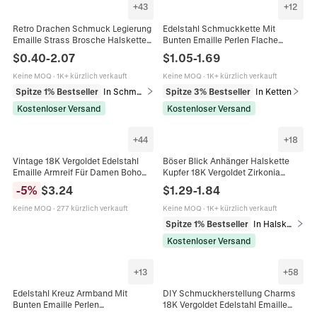
+
43
+
12
Retro Drachen Schmuck Legierung
Edelstahl Schmuckkette Mit
Emaille Strass Brosche Halskette
Bunten Emaille Perlen Flache
Ohrringe Ring Gotisch Punk Stil
Kreuzgliederkette Für DIY
$
0.40
-
2.07
$
1.05
-
1.69
Accessoire
Halskette Armband
Handgefertigtes Zubehör
Keine MOQ
·
1K+ kürzlich verkauft
Keine MOQ
·
1K+ kürzlich verkauft
Spitze 1% Bestseller
In Schmucksets
Spitze 3% Bestseller
In Ketten
Kostenloser Versand
Kostenloser Versand
+
44
+
18
Vintage 18K Vergoldet Edelstahl
Böser Blick Anhänger Halskette
Emaille Armreif Für Damen Boho
Kupfer 18K Vergoldet Zirkonia
Bunte Bemalte Blumenmuster
Emaille Böhmischer Ethno
-
5
%
$
3.24
$
1.29
-
1.84
Klapparmreif Schmuck
Schmuck Für Damen
Keine MOQ
·
277 kürzlich verkauft
Keine MOQ
·
1K+ kürzlich verkauft
Spitze 1% Bestseller
In Halsketten
Kostenloser Versand
+
13
+
58
Edelstahl Kreuz Armband Mit
DIY Schmuckherstellung Charms
Bunten Emaille Perlen
18K Vergoldet Edelstahl Emaille
Minimalistischer Religiöser
Kristall Frucht Herz Kreuz