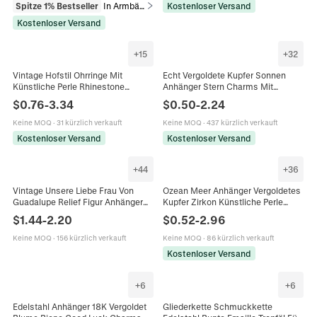
Spitze 1% Bestseller
In Armbänder
Kostenloser Versand
Kostenloser Versand
+
15
+
32
Vintage Hofstil Ohrringe Mit
Echt Vergoldete Kupfer Sonnen
Künstliche Perle Rhinestone
Anhänger Stern Charms Mit
Emaille Geometrische Florale
Zirkonia Emaille Für DIY Halskette
$
0.76
-
3.34
$
0.50
-
2.24
Designs Und Silber Ohrstecker Für
Armband Ohrringe
Damen
Schmuckherstellung Zubehör
Keine MOQ
·
31 kürzlich verkauft
Keine MOQ
·
437 kürzlich verkauft
Kostenloser Versand
Kostenloser Versand
+
44
+
36
Vintage Unsere Liebe Frau Von
Ozean Meer Anhänger Vergoldetes
Guadalupe Relief Figur Anhänger
Kupfer Zirkon Künstliche Perle
Halskette Emaille Eingelegte
Emaille DIY Schmuckherstellung
$
1.44
-
2.20
$
0.52
-
2.96
Zirkonia Kupfer Schmuck Für
Halskette Armband Ohrring
Damen Mode Accessoire
Nautisch
Keine MOQ
·
156 kürzlich verkauft
Keine MOQ
·
86 kürzlich verkauft
Kostenloser Versand
+
6
+
6
Edelstahl Anhänger 18K Vergoldet
Gliederkette Schmuckkette