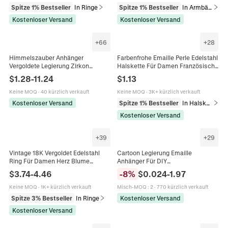
Spitze 1% Bestseller
In Ringe
Spitze 1% Bestseller
In Armbänder
Kostenloser Versand
Kostenloser Versand
+
66
+
28
Himmelszauber Anhänger
Farbenfrohe Emaille Perle Edelstahl
Vergoldete Legierung Zirkon
Halskette Für Damen Französisch
Muschel Emaille DIY
Retro Minimalistisch Verstellbarer
$
1.28
-
11.24
$
1.13
Schmuckherstellung Sonne Mond
Karabinerverschluss Schmuck
Stern Tarot Stil
Keine MOQ
·
40 kürzlich verkauft
Keine MOQ
·
3K+ kürzlich verkauft
Kostenloser Versand
Spitze 1% Bestseller
In Halsketten
Kostenloser Versand
+
39
+
29
Vintage 18K Vergoldet Edelstahl
Cartoon Legierung Emaille
Ring Für Damen Herz Blume
Anhänger Für DIY
Emaille Naturstein Zirkonia Mode
Schmuckherstellung Halsketten
$
3.74
-
4.46
-
8
%
$
0.024
-
1.97
Schmuck Fingerring
Armbänder Schlüsselanhänger
Frucht Tier Feiertag Formen Mix
Keine MOQ
·
1K+ kürzlich verkauft
Misch-MOQ
:
2
·
770 kürzlich verkauft
Spitze 3% Bestseller
In Ringe
Kostenloser Versand
Kostenloser Versand