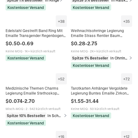
Spitze 1% Bestseller
In Ringe
Spitze 3% Bestseller
In Halsketten
Kostenloser Versand
Kostenloser Versand
+
38
+
35
Edelstahl Gestreift Band Ring Mit
Weihnachtsohrringe Legierung
Emaille Transgender Regenbogen
Emaille Strass Rentier Baum
Pride Flagge Muster Personalisiert
Weihnachtsmann Schneeflocke
$
0.50
-
0.69
$
0.28
-
2.75
Unisex Mode Schmuck Ring
Lebkuchenmann Hängeschmuck
Für Damen
Keine MOQ
·
1K+ kürzlich verkauft
Keine MOQ
·
2K+ kürzlich verkauft
Kostenloser Versand
Spitze 1% Bestseller
In Ohrringe
Kostenloser Versand
+
52
+
72
Medizinische Themen Charms
Tarotkarten Anhänger Vergoldete
Legierung Emaille Stethoskop
Legierung Buntes Emaille Zirkon
Spritze Krankenschwester Hut
Inlay Rechteck Mystik Charms Für
$
0.074
-
2.70
$
1.55
-
31.44
Anhänger Für DIY
Schmuckherstellung DIY
Schmuckherstellung Bunter
Misch-MOQ
:
2
·
542 kürzlich verkauft
Keine MOQ
·
50 kürzlich verkauft
Cartoon Stil
Spitze 10% Bestseller
In Schmuckanhänger
Kostenloser Versand
Kostenloser Versand
+
16
+
12